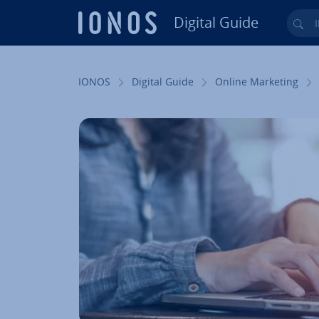
Digital Guide
Ihr
Zum Haupt­in­halt springen
IONOS
Digital Guide
Online Marketing