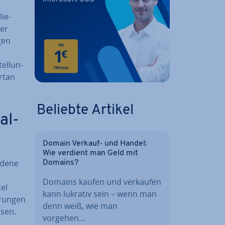
lie­
ter
gen
el­lun­
rtan
Beliebte Artikel
al­
Domain Verkauf- und Handel:
Wie verdient man Geld mit
­de­ne
Domains?
Domains kaufen und verkaufen
el
kann lukrativ sein – wenn man
run­gen
denn weiß, wie man
ssen.
vorgehen…