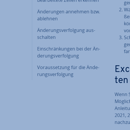
ge
Wä
Än­de­run­gen annehmen bzw.
ße
ablehnen
kön
Än­de­rungs­ver­fol­gung aus­
vo
schal­ten
Sc
ge
Ein­schrän­kun­gen bei der Än­
fa
de­rungs­ver­fol­gung
Vor­aus­set­zung für die Än­de­
Exce
rungs­ver­fol­gung
ten
Wenn Si
Mög­lic
Anleit
2021, 2
nach­zu