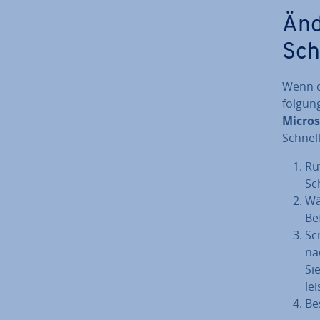
Än­d
Schn
Wenn di
fol­gun
Micros
Schnell
Ru
Sch
Wä
Be
Sc
na
Sie
lei
Be