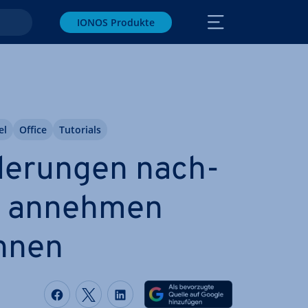
IONOS Produkte
el
Office
Tutorials
de­run­gen nach­
n, annehmen
hnen
Auf Facebook teilen
Auf Twitter teilen
Auf LinkedIn teilen