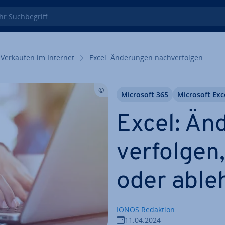
 Such­be­griff
Verkaufen im Internet
Excel: Än­de­run­gen nach­ver­fol­gen
Microsoft 365
Microsoft Exc
Excel: Än­
ver­fol­ge
oder able
IONOS Redaktion
11.04.2024