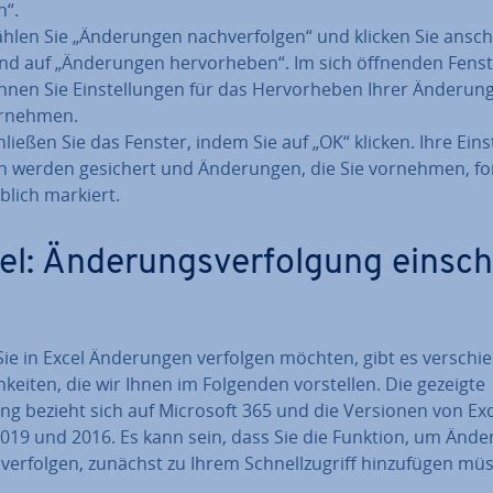
n“.
hlen Sie „Än­de­run­gen nach­ver­fol­gen“ und klicken Sie an­sch
nd auf „Än­de­run­gen her­vor­he­ben“. Im sich öffnenden Fens
nen Sie Ein­stel­lun­gen für das Her­vor­he­ben Ihrer Än­de­run­
rnehmen.
hließen Sie das Fenster, indem Sie auf „OK“ klicken. Ihre Ein­st
n werden gesichert und Än­de­run­gen, die Sie vornehmen, fo
rblich markiert.
l: Än­de­rungs­ver­fol­gung ein­sch
e in Excel Än­de­run­gen verfolgen möchten, gibt es ver­schie
h­kei­ten, die wir Ihnen im Folgenden vor­stel­len. Die gezeigte
ung bezieht sich auf Microsoft 365 und die Versionen von Exc
019 und 2016. Es kann sein, dass Sie die Funktion, um Än­de­
­ver­fol­gen, zunächst zu Ihrem Schnell­zu­griff hin­zu­fü­gen mü