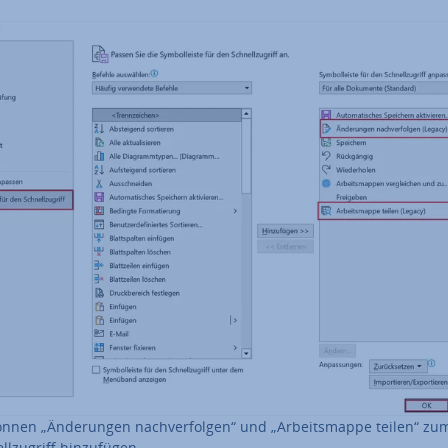
önnen „Än­de­run­gen nach­ver­fol­gen“ und „Ar­beits­map­pe teilen“ zu
l­zu­griff hin­zu­fü­gen.