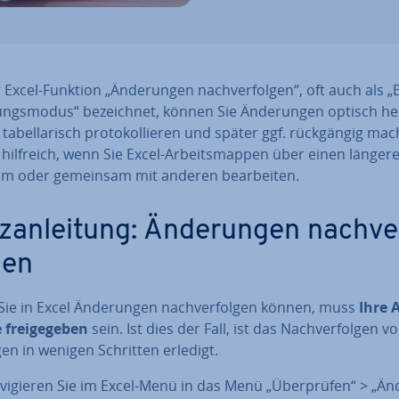
 Excel-Funktion „Än­de­run­gen nach­ver­fol­gen“, oft auch als „
ungs­mo­dus“ be­zeich­net, können Sie Än­de­run­gen optisch he
 ta­bel­la­risch pro­to­kol­lie­ren und später ggf. rück­gän­gig ma
 hilfreich, wenn Sie Excel-Ar­beits­map­pen über einen länger
um oder gemeinsam mit anderen be­ar­bei­ten.
­an­lei­tung: Än­de­run­gen nach­ve
gen
ie in Excel Än­de­run­gen nach­ver­fol­gen können, muss
Ihre A
frei­ge­ge­ben
sein. Ist dies der Fall, ist das Nach­ver­fol­gen v
gen in wenigen Schritten erledigt.
­vi­gie­ren Sie im Excel-Menü in das Menü „Über­prü­fen“ > „Än­