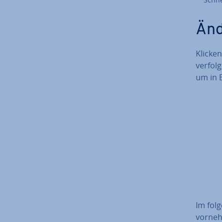
Än­d
Klicken
ver­fol
um in E
Im fol
vorne