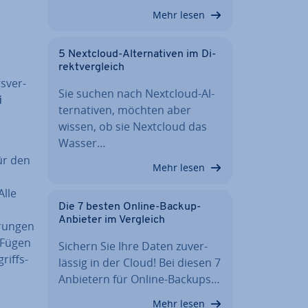
Mehr lesen
5 Nextcloud-Al­ter­na­ti­ven im Di­
rekt­ver­gleich
s­ver­
Sie suchen nach Nextcloud-Al­
i
ter­na­ti­ven, möchten aber
wissen, ob sie Nextcloud das
Wasser…
für den
Mehr lesen
Alle
Die 7 besten Online-Backup-
Anbieter im Vergleich
run­gen
. Fügen
Sichern Sie Ihre Daten zu­ver­
griffs­
läs­sig in der Cloud! Bei diesen 7
Anbietern für Online-Backups…
Mehr lesen