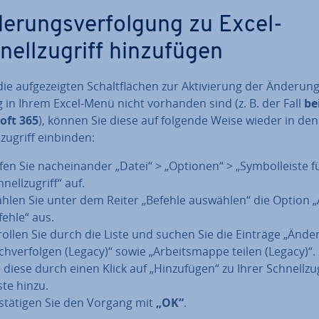
e­rungs­ver­fol­gung zu Excel-
ell­zu­griff hin­zu­fü­gen
e auf­ge­zeig­ten Schalt­flä­chen zur Ak­ti­vie­rung der Än­de­rung
g in Ihrem Excel-Menü nicht vorhanden sind (z. B. der Fall
be
oft 365
), können Sie diese auf folgende Weise wieder in den
­zu­griff einbinden:
fen Sie nach­ein­an­der „Datei“ > „Optionen“ > „Sym­bol­leis­te 
nell­zu­griff“ auf.
hlen Sie unter dem Reiter „Befehle auswählen“ die Option „
fehle“ aus.
rollen Sie durch die Liste und suchen Sie die Einträge „Än­de­
ch­ver­fol­gen (Legacy)“ sowie „Ar­beits­map­pe teilen (Legacy)“
 diese durch einen Klick auf „Hin­zu­fü­gen“ zu Ihrer Schnell­zu­
s­te hinzu.
­stä­ti­gen Sie den Vorgang mit
„OK“
.