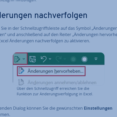
e­run­gen nach­ver­fol­gen
 Sie in der Schnell­zu­griffs­leis­te auf das Symbol „Än­de­run­g
­gen“ und an­schlie­ßend auf den Reiter „Än­de­run­gen her­vor­h
xcel Än­de­run­gen nach­ver­fol­gen zu ak­ti­vie­ren.
Über den Schnell­zu­griff erreichen Sie die
Funktion zur Än­de­rungs­ver­fol­gung in Excel.
genden Dialog können Sie die ge­wünsch­ten
Ein­stel­lun­gen
hmen.