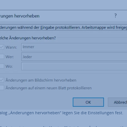
log „Än­de­run­gen her­vor­he­ben“ legen Sie die Ein­stel­lun­gen fest.