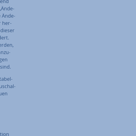
hrend
„Än­de­
e Än­de­
r her­
t dieser
dert.
erden,
an­zu­
­gen
sind.
a­bel­
u­schal­
euen
ktion