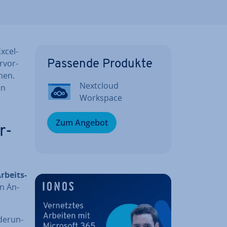
Excel-
r­vor­
Passende Produkte
chen.
Nextcloud
en
Workspace
Zum Angebot
r­
r­beits­
on Än­
de­run­