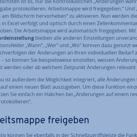
fachs­ten ist es, nur die Kon­troll­käst­chen „Än­de­run­gen wä
gabe pro­to­kol­lie­ren. Ar­beits­map­pe wird frei­ge­ge­ben.“ Und 
 am Bild­schirm her­vor­he­ben“ zu ak­ti­vie­ren. Nun werden di
 in Excel verfolgt und optisch durch einen Zel­len­kom­men­ta
ho­ben. Die Ar­beits­map­pe wird au­to­ma­tisch frei­ge­ge­ben. Mi
rd­ein­stel­lung
bleiben alle anderen Ein­stel­lun­gen un­ver­än­
­ti­ons­fel­der „Wann“, „Wer“ und „Wo“ können dazu genutzt w
h­ver­fol­gen der Än­de­run­gen an Ihren in­di­vi­du­el­len Bedarf 
 – so können Sie bei­spiels­wei­se ein­stel­len, wessen Än­de­run
kt werden oder ab welchem Zeitpunkt Än­de­run­gen relevant 
 ist außerdem die Mög­lich­keit in­te­griert, alle Än­de­run­gen t
h auf einem neuen Blatt aus­zu­ge­ben. Um diese Funktion ein­z
tzen Sie einfach ein Häkchen bei „Än­de­run­gen auf einem n
o­to­kol­lie­ren“.
beits­map­pe freigeben
na­tiv können Sie ebenfalls in der Schnell­zu­griffs­leis­te die Fun