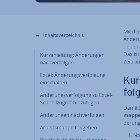
Mit der
In­halts­ver­zeich­nis
Än­de­r
he­ben,
Das ist
Kurz­an­lei­tung: Än­de­run­gen
Zeitra
nach­ver­fol­gen
Excel: Än­de­rungs­ver­fol­gung
Kurz
ein­schal­ten
fol­
Än­de­rungs­ver­fol­gung zu Excel-
Schnell­zu­griff hin­zu­fü­gen
Damit S
Än­de­run­gen nach­ver­fol­gen
map­pe 
de­run­
Ar­beits­map­pe freigeben
Na
Be­ar­bei­te­te Zellen erkennen