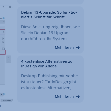
Debian 13-Upgrade: So funk­tio­
niert’s Schritt für Schritt
Diese Anleitung zeigt Ihnen, wie
Sie ein Debian 13-Upgrade
durch­füh­ren, Ihr System…
Mehr lesen
4 kos­ten­lo­se Al­ter­na­ti­ven zu
InDesign von Adobe
Desktop-Pu­bli­shing mit Adobe
ist zu teuer? Für InDesign gibt
es kos­ten­lo­se Al­ter­na­ti­ven,…
Mehr lesen
m