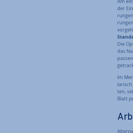
Am ein­
der Ein
run­gen
run­gen
vor­ge­
Stan­da
Die Op
das Nac
pas­sen
getrac
Im Menü
la­risc
ten, se
Blatt pr
Ar­
Al­ter­