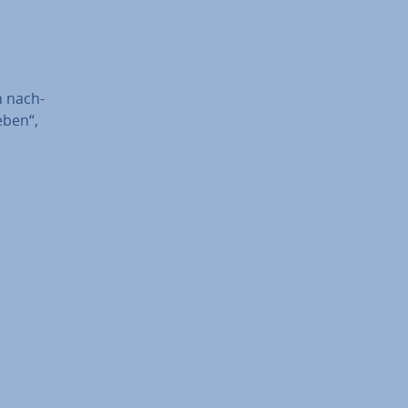
en nach­
e­ben“,