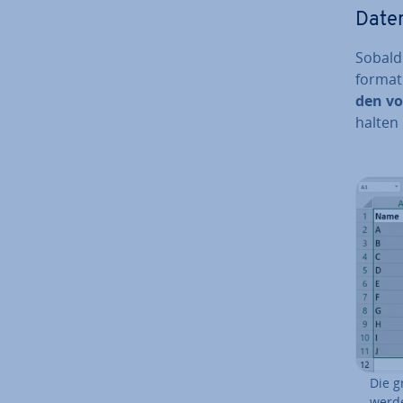
Daten
Sobald 
for­ma­
den vo
halten 
Die g
werde