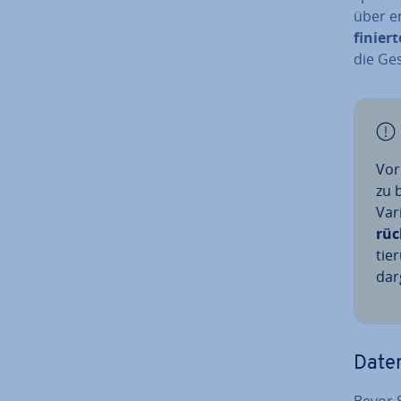
über en
fi­nier
die Ge­
Vor
zu b
Var
rüc
tie­
dar­
Daten
Bevor S