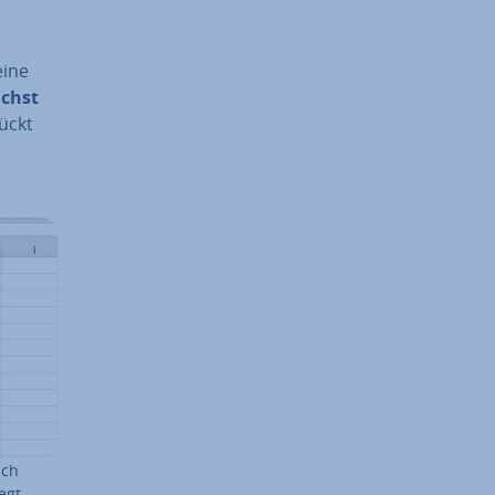
eine
ächst
ückt
ich
egt.