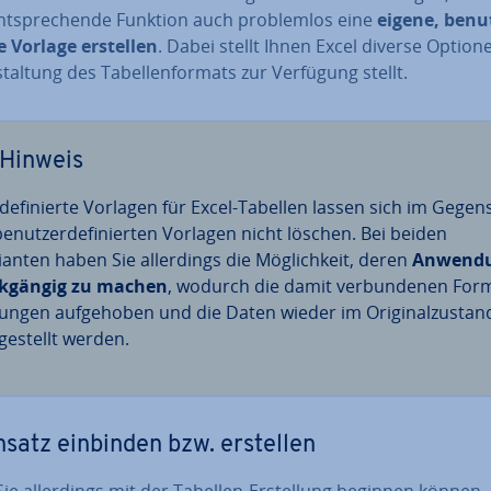
t­spre­chen­de Funktion auch pro­blem­los eine
eigene, be­nut
­te Vorlage erstellen
.
Dabei stellt Ihnen Excel diverse Option
stal­tung des Ta­bel­len­for­mats zur Verfügung stellt.
Hinweis
­de­fi­nier­te Vorlagen für Excel-Tabellen lassen sich im Gegen
e­nut­zer­de­fi­nier­ten Vorlagen nicht löschen. Bei beiden
ianten haben Sie al­ler­dings die Mög­lich­keit, deren
Anwend
k­gän­gig zu machen
, wodurch die damit ver­bun­de­nen For­
run­gen auf­ge­ho­ben und die Daten wieder im Ori­gi­nal­zu­stan
ge­stellt werden.
satz einbinden bzw. erstellen
ie al­ler­dings mit der Tabellen-Er­stel­lung beginnen können,