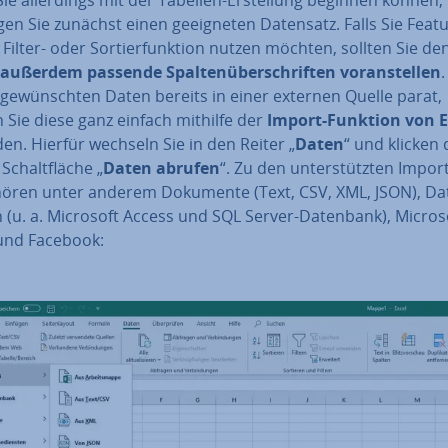
en Sie zunächst einen ge­eig­ne­ten Datensatz. Falls Sie Feat
 Filter- oder Sor­tier­funk­ti­on nutzen möchten, sollten Sie de
 außerdem
passende Spal­ten­über­schrif­ten
vor­an­stel­len
 ge­wünsch­ten Daten bereits in einer externen Quelle parat,
 Sie diese ganz einfach mithilfe der
Import-Funktion von E
en. Hierfür wechseln Sie in den Reiter „
Daten
“ und klicken 
Schalt­flä­che „
Daten abrufen
“. Zu den un­ter­stütz­ten Im­port
hören unter anderem Dokumente (Text, CSV, XML, JSON), Da­
n (u. a. Microsoft Access und SQL Server-Datenbank), Micros
und Facebook: