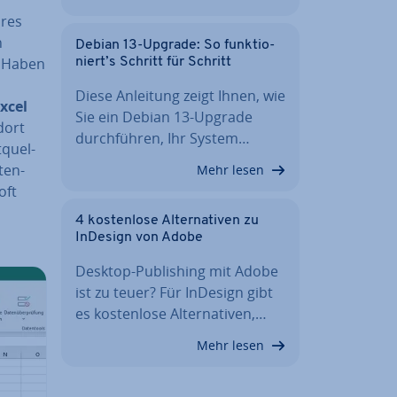
ures
n
Debian 13-Upgrade: So funk­tio­
. Haben
niert’s Schritt für Schritt
Diese Anleitung zeigt Ihnen, wie
xcel
Sie ein Debian 13-Upgrade
dort
durch­füh­ren, Ihr System…
­quel­
ten­
Mehr lesen
oft
4 kos­ten­lo­se Al­ter­na­ti­ven zu
InDesign von Adobe
Desktop-Pu­bli­shing mit Adobe
ist zu teuer? Für InDesign gibt
es kos­ten­lo­se Al­ter­na­ti­ven,…
Mehr lesen