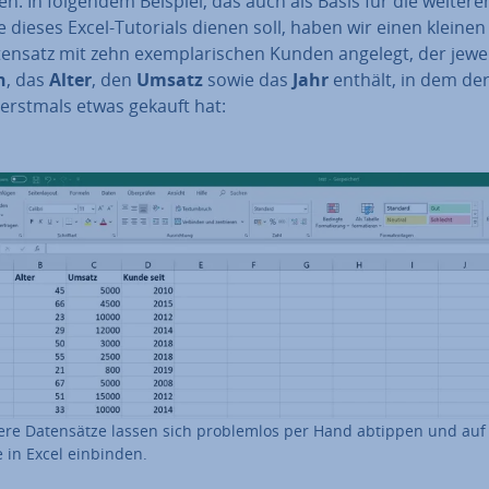
n. In folgendem Beispiel, das auch als Basis für die weitere
e dieses Excel-Tutorials dienen soll, haben wir einen kleinen
ten­satz mit zehn ex­em­pla­ri­schen Kunden angelegt, der jewe
n
, das
Alter
, den
Umsatz
sowie das
Jahr
enthält, in dem de
erstmals etwas gekauft hat:
ere Da­ten­sät­ze lassen sich pro­blem­los per Hand abtippen und auf
 in Excel einbinden.