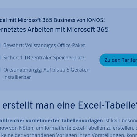
cel mit Microsoft 365 Business von IONOS!
r­netz­tes Arbeiten mit Microsoft 365
Bewährt: Voll­stän­di­ges Office-Paket
Sicher: 1 TB zentraler Spei­cher­platz
Zu den Tarife
Orts­un­ab­hän­gig: Auf bis zu 5 Geräten
in­stal­lier­bar
 erstellt man eine Excel-Tabelle
ahl­rei­cher vor­de­fi­nier­ter Ta­bel­len­vor­la­gen
ist kein be­son­
w von Nöten, um for­ma­tier­te Excel-Tabellen zu erstellen. 
 keine der vor­han­de­nen Vorlagen Ihren Vor­stel­lun­gen, kön