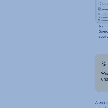
Nachd
Spei­
sour­
Wie
uns
Al­ter­