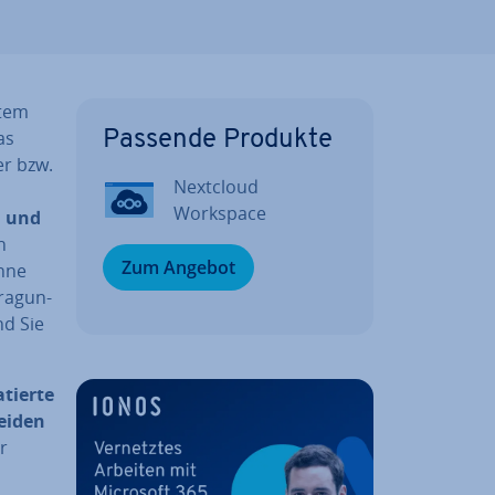
utem
as
Passende Produkte
er bzw.
Nextcloud
Workspace
n und
n
Zum Angebot
ohne
ra­gun­
ind Sie
tier­te
ei­den
r