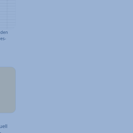
 den
res­
uell