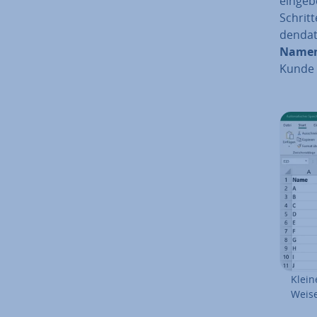
eingebe
Schritt
den­da­
Name
Kunde 
Klein
Weise