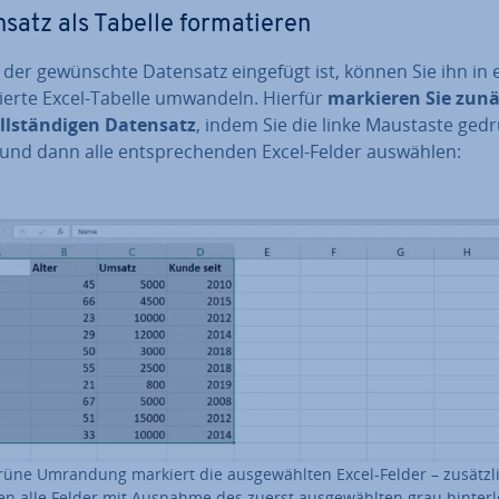
satz als Tabelle for­ma­tie­ren
der ge­wünsch­te Datensatz eingefügt ist, können Sie ihn in 
tier­te Excel-Tabelle umwandeln. Hierfür
markieren Sie zun
ll­stän­di­gen Datensatz
, indem Sie die linke Maustaste gedr
und dann alle ent­spre­chen­den Excel-Felder auswählen:
rüne Umrandung markiert die aus­ge­wähl­ten Excel-Felder – zu­sätz­l
n alle Felder mit Ausnahme des zuerst aus­ge­wähl­ten grau hin­ter­l