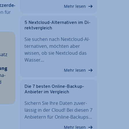
­zer­de­
Mehr lesen
en für
5 Nextcloud-Al­ter­na­ti­ven im Di­
rekt­ver­gleich
Sie suchen nach Nextcloud-Al­
ter­na­ti­ven, möchten aber
wissen, ob sie Nextcloud das
satz
Wasser…
ung
Mehr lesen
ma­
d
Die 7 besten Online-Backup-
Anbieter im Vergleich
Sichern Sie Ihre Daten zu­ver­
läs­sig in der Cloud! Bei diesen 7
Anbietern für Online-Backups…
Mehr lesen