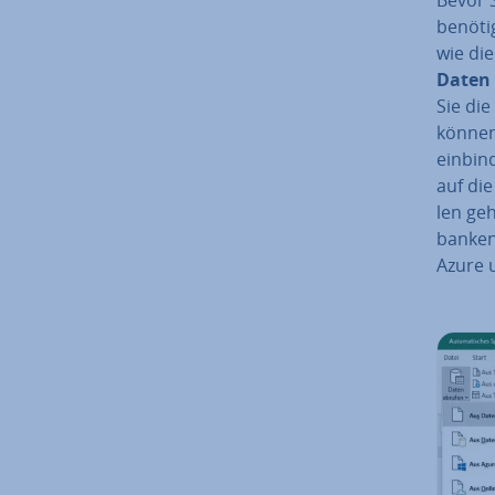
benötig
wie die
Daten
Sie die
können
einbind
auf die 
len ge
ban­ke
Azure 