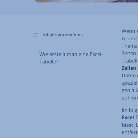
Wenn e
In­halts­ver­zeich­nis
Grund 
Them
Seiten
Wie erstellt man eine Excel-
„Tabel
Tabelle?
Zeilen
Daten e
speziel
gen al­
auf for
Im fol
Excel-T
lässt
. 
entfer