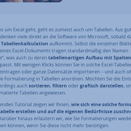
s um Excel geht, geht es zumeist auch um Tabellen. Aus g
denken viele direkt an die Software von Microsoft, sobald d
a
Ta­bel­len­kal­ku­la­ti­on
aufkommt. Selbst die einzelnen Blätt
 eines Excel-Dokuments tragen stan­dard­mä­ßig den Namen
le“, was auch zu deren
ta­bel­len­ar­ti­gen Aufbau mit Spalte
passt. Mit wenigen Klicks können Sie in solche Excel-Tabelle
intragen oder ganze Da­ten­sät­ze im­por­tie­ren – und auch 
le For­ma­tie­rung in Tabellen anordnen. Möchten Sie die Ein­t
ler­dings auch
sortieren
,
filtern
oder
grafisch dar­stel­len
, s
­ma­tier­te Tabellen an­ge­wie­sen.
genden Tutorial zeigen wir Ihnen,
wie sich eine solche for­ma­
abelle erstellen und auf die eigenen Be­dürf­nis­se zu­schn
Darüber hinaus erläutern wir, wie Sie For­ma­tie­run­gen wiede
nen können, wenn Sie diese nicht mehr benötigen.