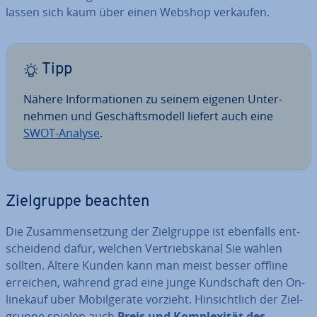
lassen sich kaum über einen Webshop verkaufen.
Tipp
Nähere In­for­ma­tio­nen zu seinem eigenen Un­ter­
neh­men und Ge­schäfts­mo­dell liefert auch eine
SWOT-Analyse
.
Ziel­grup­pe beachten
Die Zu­sam­men­set­zung der Ziel­grup­pe ist ebenfalls ent­
schei­dend dafür, welchen Ver­triebs­ka­nal Sie wählen
sollten. Ältere Kunden kann man meist besser offline
erreichen, während grad eine junge Kund­schaft den On­
line­kauf über Mo­bil­ge­rä­te vorzieht. Hin­sicht­lich der Ziel­
grup­pe spielen auch
Preis und Kom­ple­xi­tät des