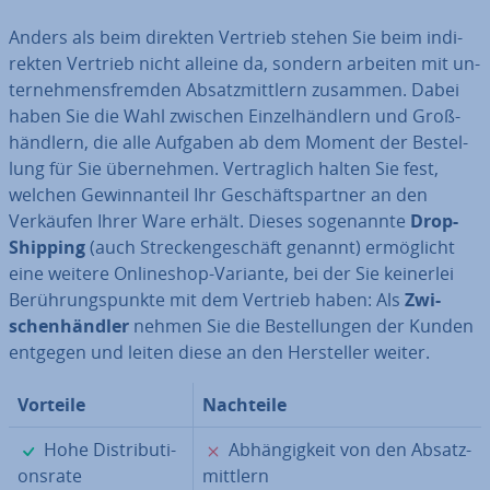
Anders als beim direkten Vertrieb stehen Sie beim in­di­
rek­ten Vertrieb nicht alleine da, sondern arbeiten mit un­
ter­neh­mens­frem­den Ab­satz­mitt­lern zusammen. Dabei
haben Sie die Wahl zwischen Ein­zel­händ­lern und Groß­
händ­lern, die alle Aufgaben ab dem Moment der Be­stel­
lung für Sie über­neh­men. Ver­trag­lich halten Sie fest,
welchen Ge­winn­an­teil Ihr Ge­schäfts­part­ner an den
Verkäufen Ihrer Ware erhält. Dieses so­ge­nann­te
Drop-
Shipping
(auch Stre­cken­ge­schäft genannt) er­mög­licht
eine weitere On­line­shop-Variante, bei der Sie keinerlei
Be­rüh­rungs­punk­te mit dem Vertrieb haben: Als
Zwi­
schen­händ­ler
nehmen Sie die Be­stel­lun­gen der Kunden
entgegen und leiten diese an den Her­stel­ler weiter.
Vorteile
Nachteile
✓
✗
Hohe Dis­tri­bu­ti­
Ab­hän­gig­keit von den Ab­satz­
ons­ra­te
mitt­lern