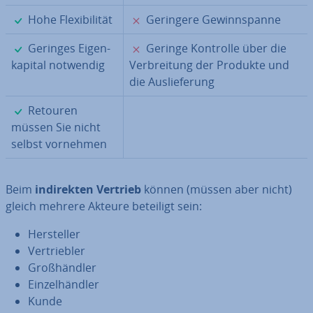
✓
✗
Hohe Fle­xi­bi­li­tät
Geringere Ge­winn­span­ne
✓
✗
Geringes Ei­gen­
Geringe Kontrolle über die
ka­pi­tal notwendig
Ver­brei­tung der Produkte und
die Aus­lie­fe­rung
✓
Retouren
müssen Sie nicht
selbst vornehmen
Beim
in­di­rek­ten Vertrieb
können (müssen aber nicht)
gleich mehrere Akteure beteiligt sein:
Her­stel­ler
Ver­trieb­ler
Groß­händ­ler
Ein­zel­händ­ler
Kunde