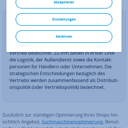
Akzeptieren
Einstellungen
De­fi­ni­ti­on
Vertrieb: Der Bereich innerhalb der be­trieb­li­chen
Ablehnen
Abläufe, der sich direkt mit dem Verkauf von
Waren oder Dienst­leis­tun­gen befasst, wird als
Vertrieb be­zeich­net. Zu ihm zählen in erster Linie
die Logistik, der Au­ßen­dienst sowie die Kon­takt­
per­so­nen für Händlern oder Un­ter­neh­men. Die
stra­te­gi­schen Ent­schei­dun­gen bezüglich des
Vertriebs werden zu­sam­men­fas­send als Dis­tri­bu­ti­
ons­po­li­tik (oder Ver­triebs­po­li­tik) be­zeich­net.
Zu­sätz­lich zur ständigen Op­ti­mie­rung Ihres Shops hin­
sicht­lich Angebot,
Such­ma­schi­nen­op­ti­mie­rung
, Be­nut­