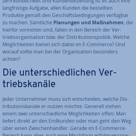
zer­freund­lich­keit und Kun­den­be­zie­hung ist es auch Ihre
lang­fris­ti­ge Aufgabe, allen Kunden die be­stell­ten
Produkte gemäß den Ge­schäfts­be­din­gun­gen verfügbar
zu machen. Sämtliche
Planungen und Maßnahmen
, die
hierfür vonnöten sind, fallen in den Bereich der Ver­
triebs­or­ga­ni­sa­ti­on bzw. der Dis­tri­bu­ti­ons­po­li­tik. Welche
Mög­lich­kei­ten bieten sich dabei im E-Commerce? Und
worauf sollte man bei der Or­ga­ni­sa­ti­on besonders
achten?
Die un­ter­schied­li­chen Ver­
triebs­ka­nä­le
Jeder Un­ter­neh­mer muss sich ent­schei­den, welche Dis­
tri­bu­ti­ons­ka­nä­le er nutzen möchte. Generell stehen
einem zwei un­ter­schied­li­che Mög­lich­kei­ten offen: Man
liefert direkt an den Endkunden oder man geht den Weg
über einen Zwi­schen­händ­ler. Gerade im E-Commerce-
Bereich kann aber auch eine Mischform er­folgs­ver­spre­