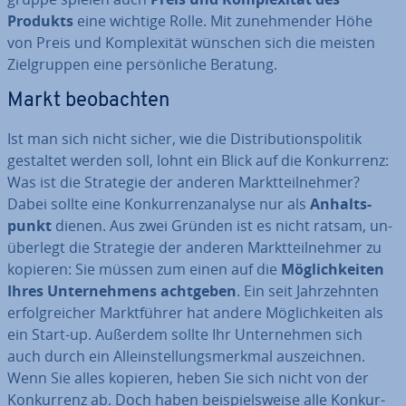
Produkts
eine wichtige Rolle. Mit zu­neh­men­der Höhe
von Preis und Kom­ple­xi­tät wünschen sich die meisten
Ziel­grup­pen eine per­sön­li­che Beratung.
Markt be­ob­ach­ten
Ist man sich nicht sicher, wie die Dis­tri­bu­ti­ons­po­li­tik
gestaltet werden soll, lohnt ein Blick auf die Kon­kur­renz:
Was ist die Strategie der anderen Markt­teil­neh­mer?
Dabei sollte eine Kon­kur­renz­ana­ly­se nur als
An­halts­
punkt
dienen. Aus zwei Gründen ist es nicht ratsam, un­
über­legt die Strategie der anderen Markt­teil­neh­mer zu
kopieren: Sie müssen zum einen auf die
Mög­lich­kei­ten
Ihres Un­ter­neh­mens achtgeben
. Ein seit Jahr­zehn­ten
er­folg­rei­cher Markt­füh­rer hat andere Mög­lich­kei­ten als
ein Start-up. Außerdem sollte Ihr Un­ter­neh­men sich
auch durch ein Al­lein­stel­lungs­merk­mal aus­zeich­nen.
Wenn Sie alles kopieren, heben Sie sich nicht von der
Kon­kur­renz ab. Doch haben bei­spiels­wei­se alle Kon­kur­