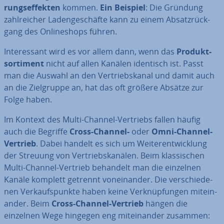
rungs­ef­fek­ten
kommen.
Ein Beispiel
: Die Gründung
zahl­rei­cher La­den­ge­schäf­te kann zu einem Ab­satz­rück­
gang des On­line­shops führen.
In­ter­es­sant wird es vor allem dann, wenn das
Pro­dukt­
sor­ti­ment
nicht auf allen Kanälen identisch ist. Passt
man die Auswahl an den Ver­triebs­ka­nal und damit auch
an die Ziel­grup­pe an, hat das oft größere Absätze zur
Folge haben.
Im Kontext des Multi-Channel-Vertriebs fallen häufig
auch die Begriffe
Cross-Channel-
oder
Omni-Channel-
Vertrieb
. Dabei handelt es sich um Wei­ter­ent­wick­lung
der Streuung von Ver­triebs­ka­nä­len. Beim klas­si­schen
Multi-Channel-Vertrieb behandelt man die einzelnen
Kanäle komplett getrennt von­ein­an­der. Die ver­schie­de­
nen Ver­kaufs­punk­te haben keine Ver­knüp­fun­gen mit­ein­
an­der. Beim
Cross-Channel-Vertrieb
hängen die
einzelnen Wege hingegen eng mit­ein­an­der zusammen: