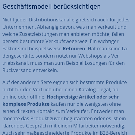
Ge­schäfts­mo­dell be­rück­sich­ti­gen
Nicht jeder Dis­tri­bu­ti­ons­ka­nal eignet sich auch für jedes
Un­ter­neh­men. Abhängig davon, was man verkauft und
welche Zu­satz­leis­tun­gen man anbieten möchte, fallen
bereits bestimmte Ver­kaufs­we­ge weg. Ein wichtiger
Faktor sind bei­spiels­wei­se
Retouren
. Hat man keine La­
den­ge­schäf­te, sondern nutzt nur Webshops als Ver­
triebs­ka­nal, muss man zum Beispiel Lösungen für den
Rück­ver­sand ent­wi­ckeln.
Auf der anderen Seite eignen sich bestimmte Produkte
nicht für den Vertrieb über einen Katalog – egal, ob
online oder offline.
Hoch­prei­si­ge Artikel oder sehr
komplexe Produkte
kaufen nur die wenigsten ohne
einen direkten Kontakt zum Verkäufer. Entweder man
möchte das Produkt zuvor be­gut­ach­ten oder es ist ein
klärendes Gespräch mit einem Mit­ar­bei­ter notwendig.
Auch sehr maß­ge­schnei­der­te Produkte im B2B-Bereich