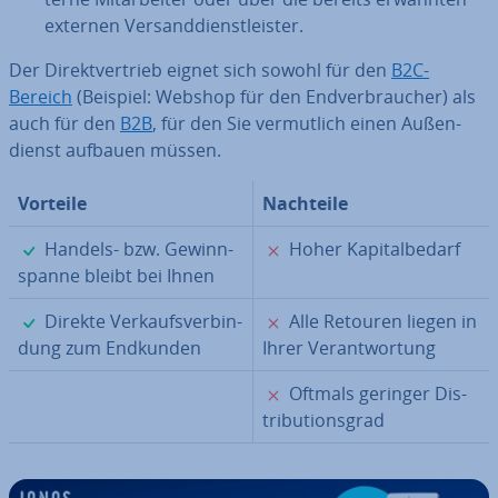
externen Ver­sand­dienst­leis­ter.
Der Di­rekt­ver­trieb eignet sich sowohl für den
B2C-
Bereich
(Beispiel: Webshop für den End­ver­brau­cher) als
auch für den
B2B
, für den Sie ver­mut­lich einen Au­ßen­
dienst aufbauen müssen.
Vorteile
Nachteile
✓
✗
Handels- bzw. Ge­winn­
Hoher Ka­pi­tal­be­darf
span­ne bleibt bei Ihnen
✓
✗
Direkte Ver­kaufs­ver­bin­
Alle Retouren liegen in
dung zum Endkunden
Ihrer Ver­ant­wor­tung
✗
Oftmals geringer Dis­
tri­bu­ti­ons­grad