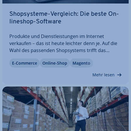
Shop­sys­te­me-Vergleich: Die beste On­
line­shop-Software
Produkte und Dienst­leis­tun­gen im Internet
verkaufen – das ist heute leichter denn je. Auf die
Wahl des passenden Shop­sys­tems trifft das
Gegenteil zu: Dabei gibt es ein breites Spektrum an
E-Commerce
Online-Shop
Magento
Angeboten pro­fes­sio­nel­ler On­line­shop-Software.
Doch welches Produkt wird den An­sprü­chen…
Mehr lesen