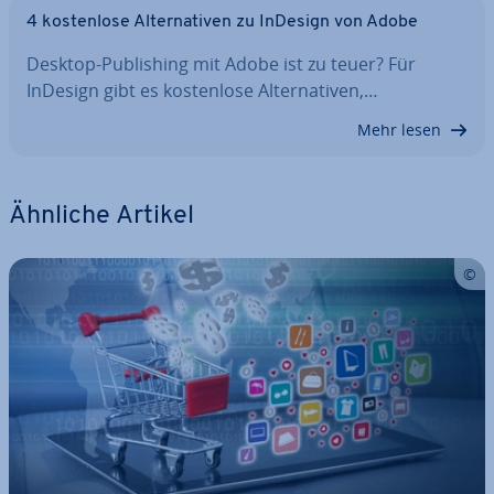
4 kos­ten­lo­se Al­ter­na­ti­ven zu InDesign von Adobe
Desktop-Pu­bli­shing mit Adobe ist zu teuer? Für
InDesign gibt es kos­ten­lo­se Al­ter­na­ti­ven,…
Mehr lesen
Ähnliche Artikel