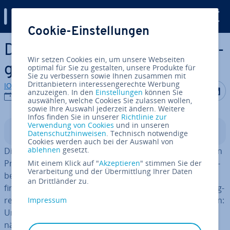
Digital Guide
Cookie-Einstellungen
Zum Haupt­in­halt springen
Der eigene On­line­shop: So or­
Wir setzen Cookies ein, um unsere Webseiten
ga­ni­sie­ren Sie den Vertrieb
optimal für Sie zu gestalten, unsere Produkte für
Sie zu verbessern sowie Ihnen zusammen mit
Drittanbietern interessengerechte Werbung
IONOS Redaktion
Auf Facebo
Auf Tw
A
anzuzeigen. In den
Einstellungen
können Sie
20.07.2021
auswählen, welche Cookies Sie zulassen wollen,
sowie Ihre Auswahl jederzeit ändern. Weitere
Infos finden Sie in unserer
Richtlinie zur
Verwendung von Cookies
und in unseren
In­halts­ver­zeich­nis
Datenschutzhinweisen
. Technisch notwendige
Cookies werden auch bei der Auswahl von
ablehnen
gesetzt.
Die Web­prä­senz Ihres Shops steht und die an­ge­bo­te­nen
Produkte sind komplett im System ein­ge­pflegt. Die Wer­
Mit einem Klick auf "
Akzeptieren
" stimmen Sie der
Verarbeitung und der Übermittlung Ihrer Daten
be­trom­mel wird fleißig gerührt und die ersten Kunden
an Drittländer zu.
finden den Weg in Ihren Webstore. Um nach­hal­tig er­folg­
reich sein zu können, müssen Sie nun aber wei­ter­pla­nen:
Impressum
Un­ver­zicht­ba­rer Be­stand­teil des
Marketing-Mixes
ist
nämlich auch der
Vertrieb
.