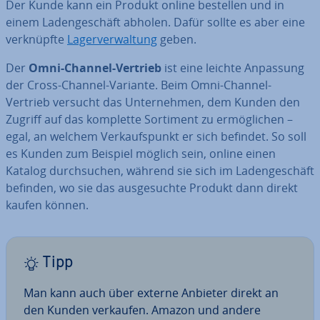
Der Kunde kann ein Produkt online bestellen und in
einem La­den­ge­schäft abholen. Dafür sollte es aber eine
ver­knüpf­te
La­ger­ver­wal­tung
geben.
Der
Omni-Channel-Vertrieb
ist eine leichte Anpassung
der Cross-Channel-Variante. Beim Omni-Channel-
Vertrieb versucht das Un­ter­neh­men, dem Kunden den
Zugriff auf das komplette Sortiment zu er­mög­li­chen –
egal, an welchem Ver­kaufs­punkt er sich befindet. So soll
es Kunden zum Beispiel möglich sein, online einen
Katalog durch­su­chen, während sie sich im La­den­ge­schäft
befinden, wo sie das aus­ge­such­te Produkt dann direkt
kaufen können.
Tipp
Man kann auch über externe Anbieter direkt an
den Kunden verkaufen. Amazon und andere