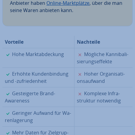
Anbieter haben
Online-Markt­plät­ze
, über die man
seine Waren anbieten kann.
Vorteile
Nachteile
✓
✗
Hohe Markt­ab­de­ckung
Mögliche Kan­ni­ba­li­
sie­rungs­ef­fek­te
✓
✗
Erhöhte Kun­den­bin­dung
Hoher Or­ga­ni­sa­ti­
und -zu­frie­den­heit
ons­auf­wand
✓
✗
Ge­stei­ger­te Brand-
Komplexe In­fra­
Awareness
struk­tur notwendig
✓
Geringer Aufwand für Wa­
ren­la­ge­rung
✓
Mehr Daten für Ziel­grup­