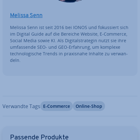
Melissa Senn
Melissa Senn ist seit 2016 bei IONOS und fo­kus­siert sich
im Digital Guide auf die Bereiche Website, E-Commerce,
Social Media sowie KI. Als Di­gi­tal­stra­te­gin nutzt sie ihre
um­fas­sen­de SEO- und GEO-Erfahrung, um komplexe
tech­no­lo­gi­sche Trends in pra­xis­na­he Inhalte zu ver­wan­
deln.
Verwandte Tags
E-Commerce
Online-Shop
Zum Hauptmenü
Passende Produkte