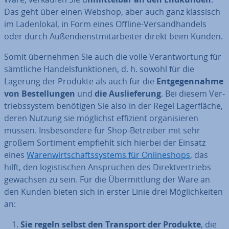
Das geht über einen Webshop, aber auch ganz klassisch
im La­den­lo­kal, in Form eines Offline-Ver­sand­han­dels
oder durch Au­ßen­dienst­mit­ar­bei­ter direkt beim Kunden.
Somit über­neh­men Sie auch die volle Ver­ant­wor­tung für
sämtliche Han­dels­funk­tio­nen, d. h. sowohl für die
Lagerung der Produkte als auch für die
Ent­ge­gen­nah­me
von Be­stel­lun­gen
und
die
Aus­lie­fe­rung
. Bei diesem Ver­
triebs­sys­tem benötigen Sie also in der Regel La­ger­flä­che,
deren Nutzung sie möglichst effizient or­ga­ni­sie­ren
müssen.
Ins­be­son­de­re für Shop-Betreiber mit sehr
großem Sortiment empfiehlt sich hierbei der Einsatz
eines
Wa­ren­wirt­schafts­sys­tems für On­line­shops
, das
hilft, den lo­gis­ti­schen An­sprü­chen des Di­rekt­ver­triebs
gewachsen zu sein. Für die Über­mitt­lung der Ware an
den Kunden bieten sich in erster Linie drei Mög­lich­kei­ten
an:
Sie regeln selbst den Transport der Produkte
, die