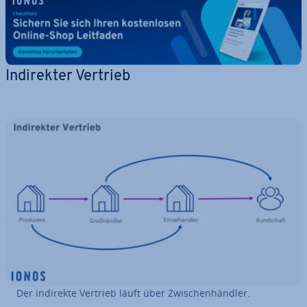
In­di­rek­ter Vertrieb
Der indirekte Vertrieb läuft über Zwi­schen­händ­ler.