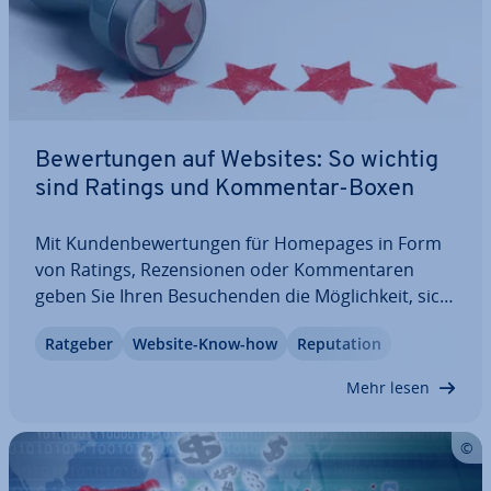
Be­wer­tun­gen auf Websites: So wichtig
sind Ratings und Kommentar-Boxen
Mit Kun­den­be­wer­tun­gen für Homepages in Form
von Ratings, Re­zen­sio­nen oder Kom­men­ta­ren
geben Sie Ihren Be­su­chen­den die Mög­lich­keit, sich
Gehör zu ver­schaf­fen. Sie steigern außerdem das
Ratgeber
Website-Know-how
Re­pu­ta­ti­on
Vertrauen in Ihr Angebot. Lesen Sie in unserem
Artikel, warum Website-Ratings immer wichtiger…
Mehr lesen