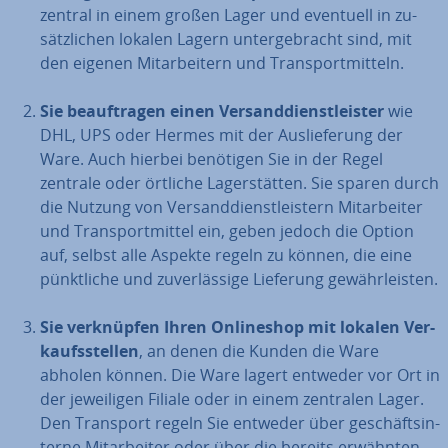
zentral in einem großen Lager und eventuell in zu­
sätz­li­chen lokalen Lagern un­ter­ge­bracht sind, mit
den eigenen Mit­ar­bei­tern und Trans­port­mit­teln.
Sie be­auf­tra­gen einen Ver­sand­dienst­leis­ter
wie
DHL, UPS oder Hermes mit der Aus­lie­fe­rung der
Ware. Auch hierbei benötigen Sie in der Regel
zentrale oder örtliche La­ger­stät­ten. Sie sparen durch
die Nutzung von Ver­sand­dienst­leis­tern Mit­ar­bei­ter
und Trans­port­mit­tel ein, geben jedoch die Option
auf, selbst alle Aspekte regeln zu können, die eine
pünkt­li­che und zu­ver­läs­si­ge Lieferung ge­währ­leis­ten.
Sie ver­knüp­fen Ihren On­line­shop mit lokalen Ver­
kaufs­stel­len
, an denen die Kunden die Ware
abholen können. Die Ware lagert entweder vor Ort in
der je­wei­li­gen Filiale oder in einem zentralen Lager.
Den Transport regeln Sie entweder über ge­schäfts­in­
ter­ne Mit­ar­bei­ter oder über die bereits erwähnten