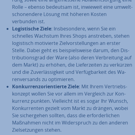
Rolle – ebenso bedeutsam ist, inwieweit eine um­welt­
scho­nen­de­re Lösung mit höheren Kosten
verbunden ist.
Lo­gis­ti­sche Ziele
: Ins­be­son­de­re, wenn Sie ein
schnelles Wachstum Ihres Shops anstreben, stehen
lo­gis­tisch mo­ti­vier­te Ziel­vor­stel­lun­gen an erster
Stelle. Dabei geht es bei­spiels­wei­se darum, den Dis­
tri­bu­ti­ons­grad der Ware (also deren Ver­brei­tung auf
dem Markt) zu erhöhen, die Lie­fer­zei­ten zu verkürzen
und die Zu­ver­läs­sig­keit und Ver­füg­bar­keit des Wa­
ren­ver­sands zu op­ti­mie­ren.
Kon­kur­renz­ori­en­tier­te Ziele
: Mit Ihrem Ver­triebs­
kon­zept wollen Sie vor allem im Vergleich zur Kon­
kur­renz punkten. Viel­leicht ist es sogar Ihr Wunsch,
Kon­kur­ren­ten gezielt vom Markt zu drängen, wobei
Sie si­cher­ge­hen sollten, dass die er­for­der­li­chen
Maßnahmen nicht im Wi­der­spruch zu den anderen
Ziel­set­zun­gen stehen.