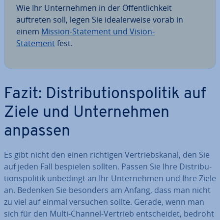
Wie Ihr Un­ter­neh­men in der Öf­fent­lich­keit
auftreten soll, legen Sie idea­ler­wei­se vorab in
einem
Mission-Statement und Vision-
Statement
fest.
Fazit: Dis­tri­bu­ti­ons­po­li­tik auf
Ziele und Un­ter­neh­men
anpassen
Es gibt nicht den einen richtigen Ver­triebs­ka­nal, den Sie
auf jeden Fall bespielen sollten. Passen Sie Ihre Dis­tri­bu­
ti­ons­po­li­tik unbedingt an Ihr Un­ter­neh­men und Ihre Ziele
an. Bedenken Sie besonders am Anfang, dass man nicht
zu viel auf einmal versuchen sollte. Gerade, wenn man
sich für den Multi-Channel-Vertrieb ent­schei­det, bedroht