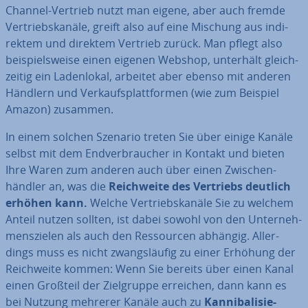
Channel-Vertrieb nutzt man eigene, aber auch fremde
Ver­triebs­ka­nä­le, greift also auf eine Mischung aus in­di­
rek­tem und direktem Vertrieb zurück. Man pflegt also
bei­spiels­wei­se einen eigenen Webshop, unterhält gleich­
zei­tig ein La­den­lo­kal, arbeitet aber ebenso mit anderen
Händlern und Ver­kaufs­platt­for­men (wie zum Beispiel
Amazon) zusammen.
In einem solchen Szenario treten Sie über einige Kanäle
selbst mit dem End­ver­brau­cher in Kontakt und bieten
Ihre Waren zum anderen auch über einen Zwi­schen­
händ­ler an, was die
Reich­wei­te des Vertriebs deutlich
erhöhen kann.
Welche Ver­triebs­ka­nä­le Sie zu welchem
Anteil nutzen sollten, ist dabei sowohl von den Un­ter­neh­
mens­zie­len als auch den Res­sour­cen abhängig. Al­ler­
dings muss es nicht zwangs­läu­fig zu einer Erhöhung der
Reich­wei­te kommen: Wenn Sie bereits über einen Kanal
einen Großteil der Ziel­grup­pe erreichen, dann kann es
bei Nutzung mehrerer Kanäle auch zu
Kan­ni­ba­li­sie­