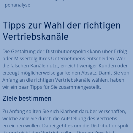
pen­ana­ly­se
Tipps zur Wahl der richtigen
Ver­triebs­ka­nä­le
Die Ge­stal­tung der Dis­tri­bu­ti­ons­po­li­tik kann über Erfolg
oder Miss­erfolg Ihres Un­ter­neh­mens ent­schei­den. Wer
die falschen Kanäle nutzt, erreicht weniger Kunden oder
erzeugt mög­li­cher­wei­se gar keinen Absatz. Damit Sie von
Anfang an die richtigen Ver­triebs­ka­nä­le wählen, haben
wir ein paar Tipps für Sie zu­sam­men­ge­stellt.
Ziele bestimmen
Zu Anfang sollten Sie sich Klarheit darüber ver­schaf­fen,
welche Ziele Sie durch die Auf­stel­lung des Vertriebs
erreichen wollen. Dabei geht es um die Dis­tri­bu­ti­ons­po­li­
tik und nicht den Vertrieb selbst. Dessen Zweck ist