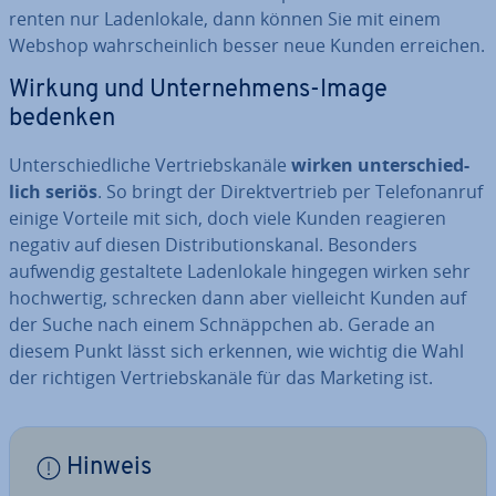
ren­ten nur La­den­lo­ka­le, dann können Sie mit einem
Webshop wahr­schein­lich besser neue Kunden erreichen.
Wirkung und Un­ter­neh­mens-Image
bedenken
Un­ter­schied­li­che Ver­triebs­ka­nä­le
wirken un­ter­schied­
lich seriös
. So bringt der Di­rekt­ver­trieb per Te­le­fon­an­ruf
einige Vorteile mit sich, doch viele Kunden reagieren
negativ auf diesen Dis­tri­bu­ti­ons­ka­nal. Besonders
aufwendig ge­stal­te­te La­den­lo­ka­le hingegen wirken sehr
hoch­wer­tig, schrecken dann aber viel­leicht Kunden auf
der Suche nach einem Schnäpp­chen ab. Gerade an
diesem Punkt lässt sich erkennen, wie wichtig die Wahl
der richtigen Ver­triebs­ka­nä­le für das Marketing ist.
Hinweis