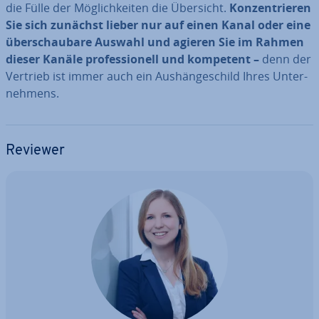
die Fülle der Mög­lich­kei­ten die Übersicht.
Kon­zen­trie­ren
Sie sich zunächst lieber nur auf einen Kanal oder eine
über­schau­ba­re Auswahl und agieren Sie im Rahmen
dieser Kanäle pro­fes­sio­nell und kompetent –
denn der
Vertrieb ist immer auch ein Aus­hän­ge­schild Ihres Un­ter­
neh­mens.
Reviewer