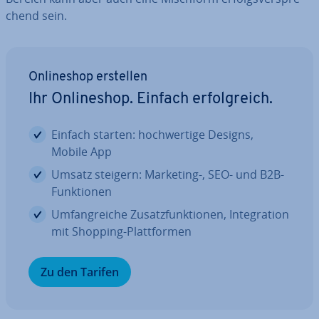
chend sein.
On­line­shop erstellen
Ihr On­line­shop. Einfach er­folg­reich.
Einfach starten: hoch­wer­ti­ge Designs,
Mobile App
Umsatz steigern: Marketing-, SEO- und B2B-
Funk­tio­nen
Um­fang­rei­che Zu­satz­funk­tio­nen, In­te­gra­ti­on
mit Shopping-Platt­for­men
Zu den Tarifen