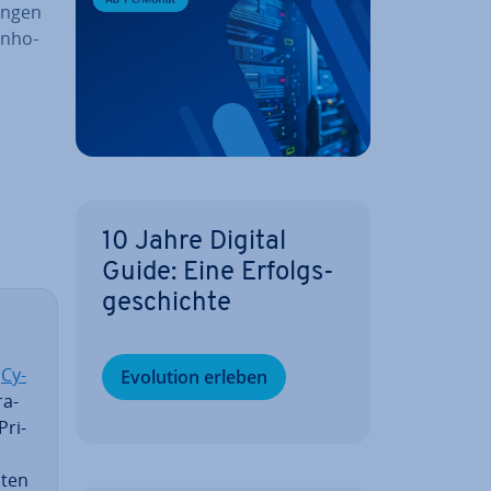
un­gen
n­ho­
10 Jahre Digital
Guide: Eine Er­folgs­
ge­schich­te
n
Cy­
Evolution erleben
ra­
Pri­
aten