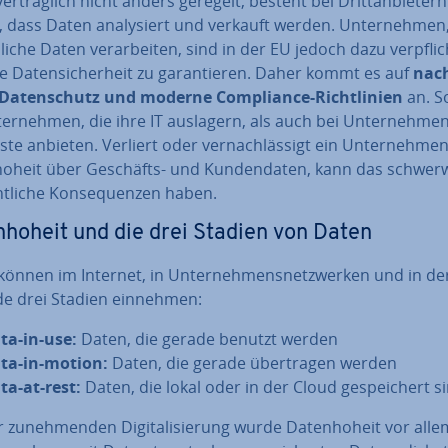
r­trag­lich nicht anders geregelt, besteht bei Dritt­an­bie­tern
 dass Daten ana­ly­siert und verkauft werden. Un­ter­neh­men,
­li­che Daten ver­ar­bei­ten, sind in der EU jedoch dazu ver­pflich
 Da­ten­si­cher­heit zu ga­ran­tie­ren. Daher kommt es auf
nach
 Da­ten­schutz und moderne Com­pli­ance-Richt­li­ni­en
an. S
ter­neh­men, die ihre IT auslagern, als auch bei Un­ter­neh­men
ste anbieten. Verliert oder ver­nach­läs­sigt ein Un­ter­neh­men
ho­heit über Geschäfts- und Kun­den­da­ten, kann das schwer­w
t­li­che Kon­se­quen­zen haben.
n­ho­heit und die drei Stadien von Daten
önnen im Internet, in Un­ter­neh­mens­netz­wer­ken und in de
de drei Stadien einnehmen:
ta-in-use:
Daten, die gerade benutzt werden
ta-in-motion:
Daten, die gerade über­tra­gen werden
ta-at-rest:
Daten, die lokal oder in der Cloud ge­spei­chert s
 zu­neh­men­den Di­gi­ta­li­sie­rung wurde Da­ten­ho­heit vor all