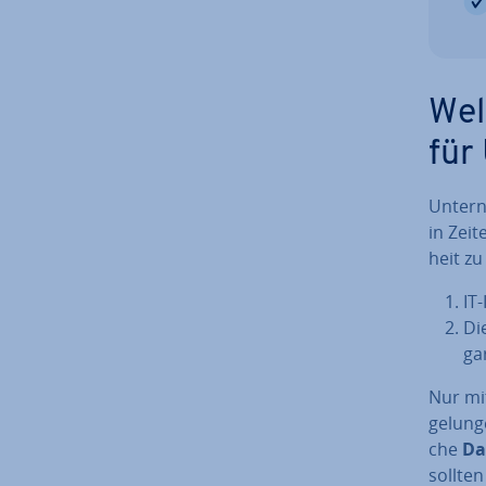
Wel
für
Un­ter­
in Zeit
heit zu 
IT
Di
ga­
Nur mit
ge­lun­
che
Da
sollten