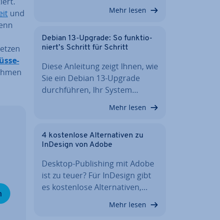
iert.
Mehr lesen
eit
und
wenn
Debian 13-Upgrade: So funk­tio­
setzen
niert’s Schritt für Schritt
üs­se­
Diese Anleitung zeigt Ihnen, wie
neh­men
Sie ein Debian 13-Upgrade
durch­füh­ren, Ihr System…
Mehr lesen
4 kos­ten­lo­se Al­ter­na­ti­ven zu
InDesign von Adobe
Desktop-Pu­bli­shing mit Adobe
ist zu teuer? Für InDesign gibt
es kos­ten­lo­se Al­ter­na­ti­ven,…
n
Mehr lesen