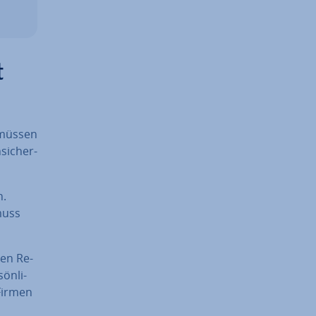
t
t müssen
si­cher­
n.
muss
hen Re­
ön­li­
 Firmen
d