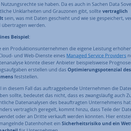
Nut­zungs­rech­te sie haben. Da es auch in Sachen Data So­ve­
t­li­che Un­klar­hei­ten und Grauzonen gibt, sollte
ver­trag­lich
lt
sein, was mit Daten geschieht und wie sie ge­spei­chert, ver­
 über­tra­gen werden.
eines Beispiel
:
ein Pro­duk­ti­ons­un­ter­neh­men die eigene Leistung erhöhe
 Cloud- und Web-Dienste eines
Managed Service Providers
n
ten­ana­ly­se könnte dieser Anbieter bei­spiels­wei­se Prognos
gs­auf­ga­ben erstellen und das
Op­ti­mie­rungs­po­ten­zi­al de
h­mens
fest­stel­len.
in diesem Fall das auf­trag­ge­ben­de Un­ter­neh­men die Da­te
ben sollte, bedeutet das nicht, dass es zwangs­läu­fig auch Zu
tliche Da­ten­ana­ly­sen des be­auf­trag­ten Un­ter­neh­mens h
nders ver­trag­lich geregelt, kommt hinzu, dass Teile der Dat
­wen­det oder an Dritte verkauft werden könnten. Hier entst
mangelnde Da­ten­ho­heit ein
Si­cher­heits­ri­si­ko und ein Wet
nach­teil
für Un­ter­neh­men.