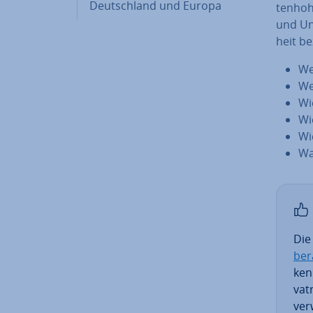
Deutsch­land und Europa
ten­ho­
und Un­
heit be
We
We
Wi
Wi
Wi
Wa
Di
ber­
ken
vat
ver