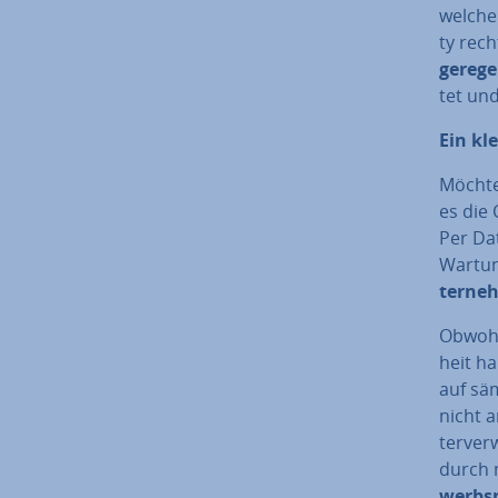
welche 
ty rech
gerege
tet und
Ein kl
Möchte 
es die
Per Da­
War­tun
ter­ne
Obwohl 
heit ha
auf säm
nicht a
ter­ver
durch 
werbs­