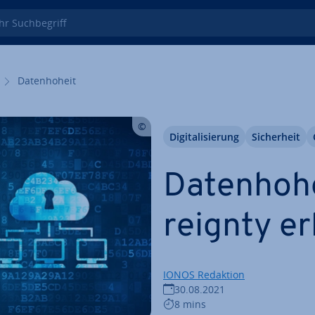
 Such­be­griff
Da­ten­ho­heit
Di­gi­ta­li­sie­rung
Si­cher­heit
Da­ten­ho­h
reig­n­ty e
IONOS Redaktion
30.08.2021
8 mins