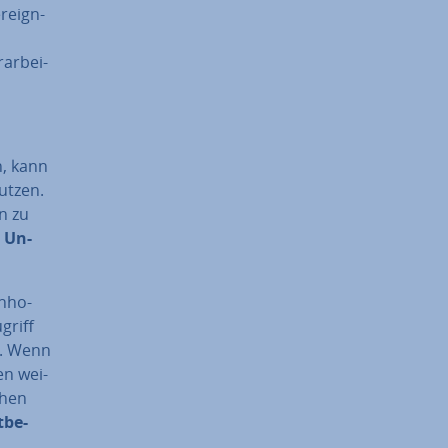
reig­n­
ar­bei­
n, kann
utzen.
en zu
s Un­
n­ho­
griff
at. Wenn
en wei­
ehen
t­be­