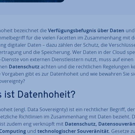
ho­heit be­zeich­net die
Ver­fü­gungs­be­fug­nis über Daten
und 
­mel­be­griff für die vielen Facetten im Zu­sam­men­hang mit d
tung digitaler Daten – dazu zählen der Schutz, die Ver­schlüs­se
r­tra­gung und die Spei­che­rung. Wer Daten in der Cloud spe
-Dienste von externen Dienst­leis­tern nutzt, muss auf einen 
­nen
Da­ten­schutz
achten und die recht­li­chen Re­ge­lun­gen 
Vorgaben gibt es zur Da­ten­ho­heit und wie bewahren Sie si
ve­reig­n­ty?
ist Da­ten­ho­heit?
o­heit (engl. Data So­ve­reig­n­ty) ist ein recht­li­cher Begriff, de
setz­li­che Richt­li­ni­en im Zu­sam­men­hang mit Daten bezieht. D
t ist zudem eng verknüpft mit
Da­ten­schutz, Da­ten­sou­ve­rä­n
 Computing
und
tech­no­lo­gi­scher Sou­ve­rä­ni­tät
. Gesetze z