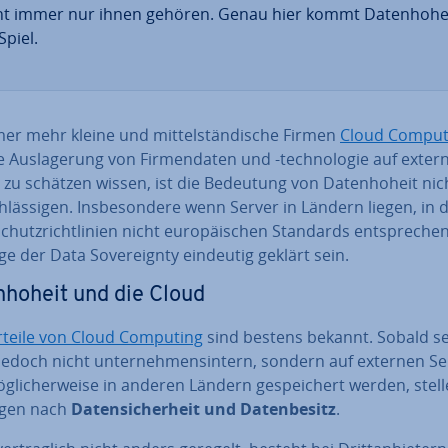
ht immer nur ihnen gehören. Genau hier kommt Da­ten­ho­he
Spiel.
r mehr kleine und mit­tel­stän­di­sche Firmen
Cloud Comput
e Aus­la­ge­rung von Fir­men­da­ten und -tech­no­lo­gie auf exter
 zu schätzen wissen, ist die Bedeutung von Da­ten­ho­heit nic
h­läs­si­gen. Ins­be­son­de­re wenn Server in Ländern liegen, in
schutz­richt­li­ni­en nicht eu­ro­päi­schen Standards ent­spre­chen
ge der Data So­ve­reig­n­ty eindeutig geklärt sein.
n­ho­heit und die Cloud
rteile von Cloud Computing
sind bestens bekannt. Sobald se
edoch nicht un­ter­neh­mens­in­tern, sondern auf externen S
­li­cher­wei­se in anderen Ländern ge­spei­chert werden, stell
agen nach
Da­ten­si­cher­heit und Da­ten­be­sitz
.