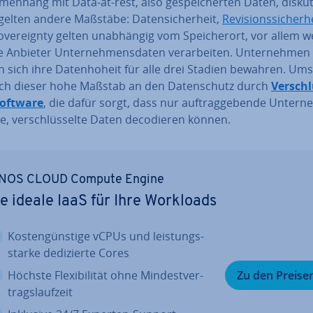
men­hang mit Data-at-rest, also ge­spei­cher­ten Daten, dis­ku­t
elten andere Maßstäbe: Da­ten­si­cher­heit,
Re­vi­si­ons­si­cher­h
­ve­reig­n­ty gelten un­ab­hän­gig vom Spei­cher­ort, vor allem 
 Anbieter Un­ter­neh­mens­da­ten ver­ar­bei­ten. Un­ter­neh­men
sich ihre Da­ten­ho­heit für alle drei Stadien bewahren. Um
sich dieser hohe Maßstab an den Da­ten­schutz durch
Ver­schl
soft­ware
, die dafür sorgt, dass nur auf­trag­ge­ben­de Un­ter­
e, ver­schlüs­sel­te Daten de­co­die­ren können.
NOS CLOUD Compute Engine
e ideale IaaS für Ihre Workloads
Kos­ten­güns­ti­ge vCPUs und leis­tungs­
star­ke de­di­zier­te Cores
Höchste Fle­xi­bi­li­tät ohne Min­dest­ver­
Zu den Preise
trags­lauf­zeit