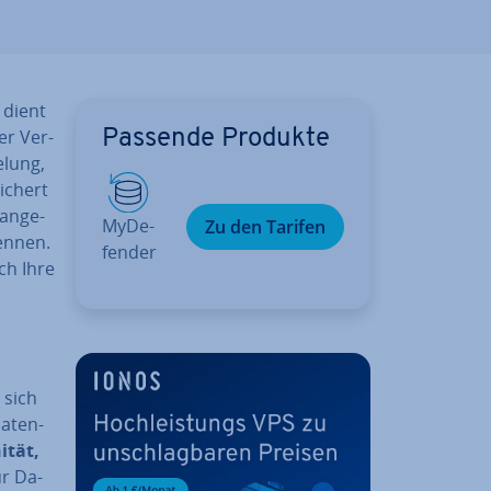
dient
er Ver­
Passende Produkte
­lung,
ichert
an­ge­
My­De­
Zu den Tarifen
kennen.
fen­der
ch Ihre
r sich
a­ten­
i­tät,
ur Da­