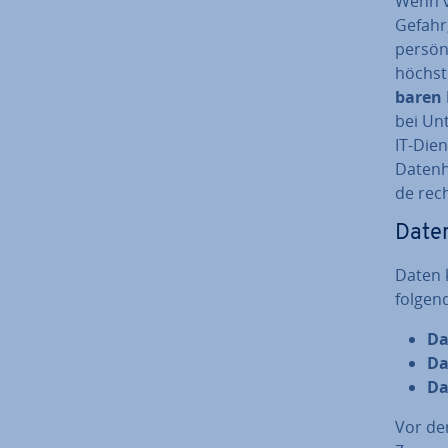
Wenn ve
Gefahr,
per­sön
höchste
ba­ren
bei Un­
IT-Dien
Da­ten­
de rech
Da­te
Daten k
folgen
Da
Da
Da
Vor der