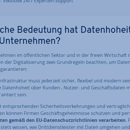
Inklusive 24/7 Experten-Support
che Bedeutung hat Da­ten­ho­hei
 Un­ter­neh­men?
neh­men im öf­fent­li­chen Sektor und in der freien Wirt­schaf
en der Di­gi­ta­li­sie­rung zwei Grund­re­geln beachten, um Da­ten­
ga­ran­tie­ren:
-In­fra­struk­tur muss jederzeit sicher, flexibel und modern sei
e Da­ten­ho­heit über Kunden-, Nutzer- und Ge­schäfts­da­ten 
ran­tiert sein.
 ent­spre­chen­den Si­cher­heits­vor­keh­run­gen und ver­trag­li­c
gen können Firmen Ge­schäfts­ge­heim­nis­se schützen und per­s
ten gemäß den EU-Da­ten­schutz­richt­li­ni­en ver­ar­bei­ten
.
 stets wissen, wie Dritt­dienst­leis­ter mit Daten umgehen un