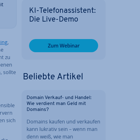
it
KI-Te­le­fon­as­sis­tent:
Die Live-Demo
ing
,
Zum Webinar
ne
ht zu
 denen
, sollte
Beliebte Artikel
Domain Verkauf- und Handel:
Wie verdient man Geld mit
nsible
Domains?
ervern
en sich
Domains kaufen und verkaufen
kann lukrativ sein – wenn man
denn weiß, wie man