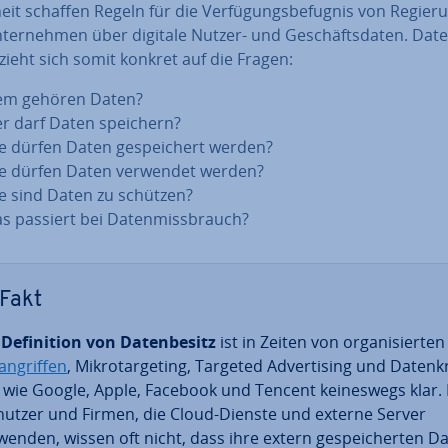
heit schaffen Regeln für die Ver­fü­gungs­be­fug­nis von Re­gie­r
ter­neh­men über digitale Nutzer- und Ge­schäfts­da­ten. Da­te
zieht sich somit konkret auf die Fragen:
m gehören Daten?
r darf Daten speichern?
e dürfen Daten ge­spei­chert werden?
e dürfen Daten verwendet werden?
e sind Daten zu schützen?
s passiert bei Da­ten­miss­brauch?
Fakt
e
De­fi­ni­ti­on von Da­ten­be­sitz
ist in Zeiten von or­ga­ni­sier­te
an­grif­fen
, Mi­kro­tar­ge­ting, Targeted Ad­ver­ti­sing und Da­ten­k
 wie Google, Apple, Facebook und Tencent kei­nes­wegs klar. 
­nut­zer und Firmen, die Cloud-Dienste und externe Server
wenden, wissen oft nicht, dass ihre extern ge­spei­cher­ten D