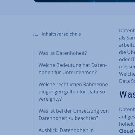
Da­ten­
In­halts­ver­zeich­nis
als Sam
ar­bei­
die Übe
Was ist Da­ten­ho­heit?
oder IT
Welche Bedeutung hat Da­ten­
mes­se
ho­heit für Un­ter­neh­men?
Welche 
Data So­
Welche recht­li­chen Rah­men­be­
din­gun­gen gelten für Data So­
Was 
ve­reig­n­ty?
Da­ten­h
Was ist bei der Umsetzung von
auf ge­
Da­ten­ho­heit zu beachten?
ho­hei
Ausblick: Da­ten­ho­heit in
Cloud