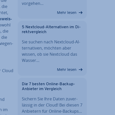
 die
vorgehen…
 die
­tet,
Mehr lesen
­weis­
owohl
5 Nextcloud-Al­ter­na­ti­ven im Di­
, die
rekt­ver­gleich
 die
Sie suchen nach Nextcloud-Al­
ie­gen­
ter­na­ti­ven, möchten aber
wissen, ob sie Nextcloud das
Wasser…
Mehr lesen
r Cloud
Die 7 besten Online-Backup-
Anbieter im Vergleich
Sichern Sie Ihre Daten zu­ver­
ind
läs­sig in der Cloud! Bei diesen 7
em im
Anbietern für Online-Backups…