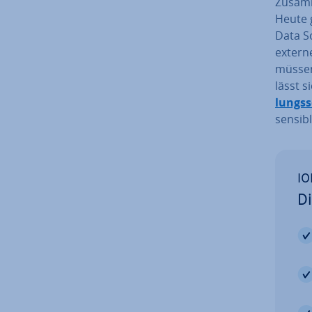
Zu­sam­
Heute g
Data So
externe
müssen 
lässt 
lungs­
sensibl
IO
Di