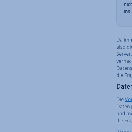
nic
ins 
Da imme
also di
Server,
ver­nac
Da­ten­
die Fra
Da­te
Die
Vo
Daten j
und mög
die Fr