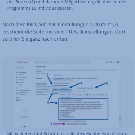
der Button (2) und darunter Mög­lich­kei­ten, die Ansicht des
Programms zu in­di­vi­dua­li­sie­ren.
Nach dem Klick auf „Alle Ein­stel­lun­gen aufrufen“ (2)
erscheint die Seite mit vielen De­tail­ein­stel­lun­gen. Dort
scrollen Sie ganz nach unten.
Mit weiteren fünf Schritten ist die Ab­we­sen­heits­no­tiz fertig