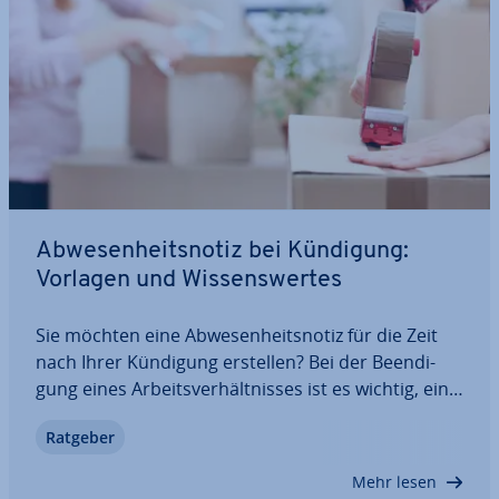
Ab­we­sen­heits­no­tiz bei Kündigung:
Vorlagen und Wis­sens­wer­tes
Sie möchten eine Ab­we­sen­heits­no­tiz für die Zeit
nach Ihrer Kündigung erstellen? Bei der Be­en­di­
gung eines Ar­beits­ver­hält­nis­ses ist es wichtig, eine
au­to­ma­ti­sche Ab­we­sen­heits­no­tiz für ein­ge­hen­de
Ratgeber
E-Mails ein­zu­rich­ten. Damit stellen Sie sicher, dass
Nach­rich­ten und Kunden nicht…
Mehr lesen