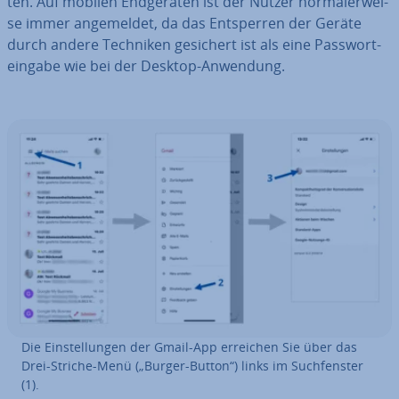
ten. Auf mobilen End­ge­rä­ten ist der Nutzer nor­ma­ler­wei­
se immer an­ge­mel­det, da das Ent­sper­ren der Geräte
durch andere Techniken gesichert ist als eine Pass­wort­
ein­ga­be wie bei der Desktop-Anwendung.
Die Ein­stel­lun­gen der Gmail-App erreichen Sie über das
Drei-Striche-Menü („Burger-Button“) links im Such­fens­ter
(1).