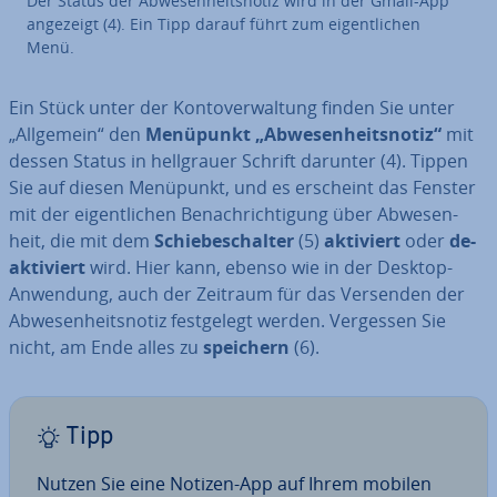
Der Status der Ab­we­sen­heits­no­tiz wird in der Gmail-App
angezeigt (4). Ein Tipp darauf führt zum ei­gent­li­chen
Menü.
Ein Stück unter der Kon­to­ver­wal­tung finden Sie unter
„Allgemein“ den
Menüpunkt „Ab­we­sen­heits­no­tiz“
mit
dessen Status in hell­grau­er Schrift darunter (4). Tippen
Sie auf diesen Menüpunkt, und es erscheint das Fenster
mit der ei­gent­li­chen Be­nach­rich­ti­gung über Ab­we­sen­
heit, die mit dem
Schie­be­schal­ter
(5)
aktiviert
oder
de­
ak­ti­viert
wird. Hier kann, ebenso wie in der Desktop-
Anwendung, auch der Zeitraum für das Versenden der
Ab­we­sen­heits­no­tiz fest­ge­legt werden. Vergessen Sie
nicht, am Ende alles zu
speichern
(6).
Tipp
Nutzen Sie eine Notizen-App auf Ihrem mobilen