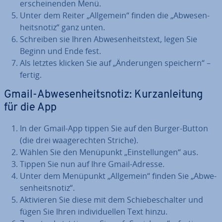
er­schei­nen­den Menü.
Unter dem Reiter „Allgemein“ finden die „Ab­we­sen­
heits­no­tiz“ ganz unten.
Schreiben sie Ihren Ab­we­sen­heits­text, legen Sie
Beginn und Ende fest.
Als letztes klicken Sie auf „Än­de­run­gen speichern“ –
fertig.
Gmail-Ab­we­sen­heits­no­tiz: Kurz­an­lei­tung
für die App
In der Gmail-App tippen Sie auf den Burger-Button
(die drei waa­ge­rech­ten Striche).
Wählen Sie den Menüpunkt „Ein­stel­lun­gen“ aus.
Tippen Sie nun auf Ihre Gmail-Adresse.
Unter dem Menüpunkt „Allgemein“ finden Sie „Ab­we­
sen­heits­no­tiz“.
Ak­ti­vie­ren Sie diese mit dem Schie­be­schal­ter und
fügen Sie Ihren in­di­vi­du­el­len Text hinzu.