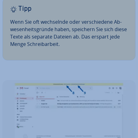
Tipp
Wenn Sie oft wech­seln­de oder ver­schie­de­ne Ab­
we­sen­heits­grün­de haben, speichern Sie sich diese
Texte als separate Dateien ab. Das erspart jede
Menge Schreib­ar­beit.