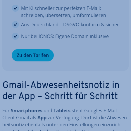
Mit KI schneller zur perfekten E-Mail:
schreiben, über­set­zen, um­for­mu­lie­ren
Aus Deutsch­land – DSGVO-konform & sicher
Nur bei IONOS: Eigene Domain inklusive
Zu den Tarifen
Gmail-Ab­we­sen­heits­no­tiz in
der App – Schritt für Schritt
Für
Smart­phones
und
Tablets
steht Googles E-Mail-
Client Gmail als
App
zur Verfügung. Dort ist die Ab­we­sen­
heits­no­tiz ebenfalls unter den Ein­stel­lun­gen ein­zu­rich­