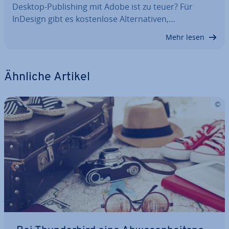
Desktop-Pu­bli­shing mit Adobe ist zu teuer? Für
InDesign gibt es kos­ten­lo­se Al­ter­na­ti­ven,…
Mehr lesen
Ähnliche Artikel