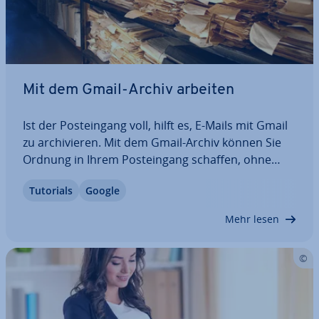
Mit dem Gmail-Archiv arbeiten
Ist der Post­ein­gang voll, hilft es, E-Mails mit Gmail
zu ar­chi­vie­ren. Mit dem Gmail-Archiv können Sie
Ordnung in Ihrem Post­ein­gang schaffen, ohne
hierfür Nach­rich­ten löschen zu müssen. Anders als
Tutorials
Google
bei anderen E-Mail-Providern hat Gmail aber kein
de­si­gnier­tes Archiv. Wie Sie mit…
Mehr lesen