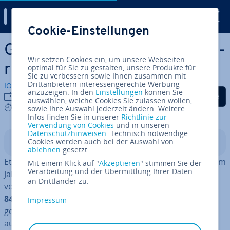
Digital Guide
Cookie-Einstellungen
Zum Haupt­in­halt springen
Gmail-Ab­we­sen­heits­no­tiz ein­
Wir setzen Cookies ein, um unsere Webseiten
rich­ten – so geht’s
optimal für Sie zu gestalten, unsere Produkte für
Sie zu verbessern sowie Ihnen zusammen mit
Drittanbietern interessengerechte Werbung
IONOS Redaktion
anzuzeigen. In den
Einstellungen
können Sie
Auf Facebook teilen
Auf Twitter teilen
Auf LinkedIn tei
11.11.2022
auswählen, welche Cookies Sie zulassen wollen,
5 mins
sowie Ihre Auswahl jederzeit ändern. Weitere
Infos finden Sie in unserer
Richtlinie zur
Verwendung von Cookies
und in unseren
Datenschutzhinweisen
. Technisch notwendige
Cookies werden auch bei der Auswahl von
In­halts­ver­zeich­nis
ablehnen
gesetzt.
Etwa 86 Prozent der Be­völ­ke­rung Deutsch­lands haben im
Mit einem Klick auf "
Akzeptieren
" stimmen Sie der
Verarbeitung und der Übermittlung Ihrer Daten
Jahr 2019 das Internet zum Versenden und Empfangen
an Drittländer zu.
von E-Mails genutzt. Dabei wurden im Jahr zuvor rund
848,1 Mil­li­ar­den E-Mails allein in Deutsch­land
Impressum
gesendet und empfangen. Auch wenn man davon
ausgeht, dass weltweit rund 55 Prozent aller Mails als