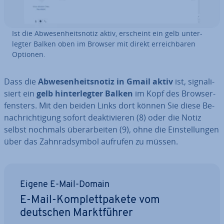
Ist die Ab­we­sen­heits­no­tiz aktiv, erscheint ein gelb un­ter­
leg­ter Balken oben im Browser mit direkt er­reich­ba­ren
Optionen.
Dass die
Ab­we­sen­heits­no­tiz in Gmail aktiv
ist, si­gna­li­
siert ein
gelb hin­ter­leg­ter Balken
im Kopf des Brow­ser­
fens­ters. Mit den beiden Links dort können Sie diese Be­
nach­rich­ti­gung sofort de­ak­ti­vie­ren (8) oder die Notiz
selbst nochmals über­ar­bei­ten (9), ohne die Ein­stel­lun­gen
über das Zahn­rad­sym­bol aufrufen zu müssen.
Eigene E-Mail-Domain
E-Mail-Kom­plett­pa­ke­te vom
deutschen Markt­füh­rer