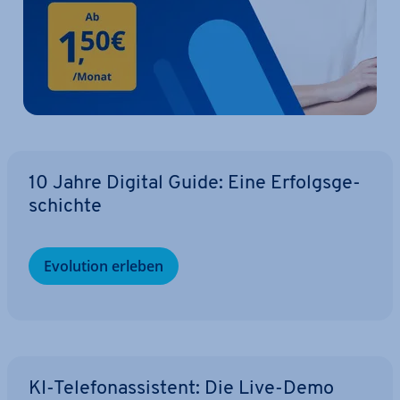
10 Jahre Digital Guide: Eine Er­folgs­ge­
schich­te
Evolution erleben
KI-Te­le­fon­as­sis­tent: Die Live-Demo