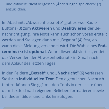
und aktiviert. Nicht vergessen „Än­de­run­gen speichern“ (7)
an­zu­kli­cken.
Im Abschnitt „Ab­we­sen­heits­no­tiz“ gibt es zwei Radio-
Buttons (3) zum
Ak­ti­vie­ren
und
De­ak­ti­vie­ren
der Be­
nach­rich­ti­gung. Ihre Notiz kann auch schon vorab erstellt
werden und Sie legen dann mit „Beginnt“ (4) fest, ab
wann diese Meldung versendet wird. Die Wahl eines
End­
ter­mins
(5) ist
optional
. Wenn dieser aktiviert ist, endet
das Versenden der Ab­we­sen­heits­no­tiz in Gmail nach
dem Ablauf des letzten Tages.
In den Feldern
„Betreff“
und
„Nachricht“
(6) verfassen
Sie ihren
in­di­vi­du­el­len Text
. Den ei­gent­li­chen Nach­rich­
ten­text können Sie ggf. mit den Tools in der Leiste über
dem Textfeld nach eigenem Belieben for­ma­tie­ren sowie
bei Bedarf Bilder und Links hin­zu­fü­gen.