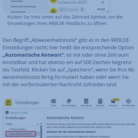
Klicken Sie links unten auf das Zahnrad-Symbol, um die
Ein­stel­lun­gen Ihres WEB.DE-Postfachs zu öffnen.
Den Begriff „Ab­we­sen­heits­no­tiz“ gibt es in den WEB.DE-
Ein­stel­lun­gen nicht; hier heißt die ent­spre­chen­de Option
„Au­to­ma­ti­sche Antwort“
, ist mit oder ohne Zeitraum
ein­stell­bar und hat ebenso ein auf 500 Zeichen be­grenz­
tes Textfeld. Klicken Sie auf „Speichern“, wenn Sie Ihre Ab­
we­sen­heits­no­tiz fertig for­mu­liert haben oder wenn Sie
mit der vor­for­mu­lier­ten Nachricht zufrieden sind.