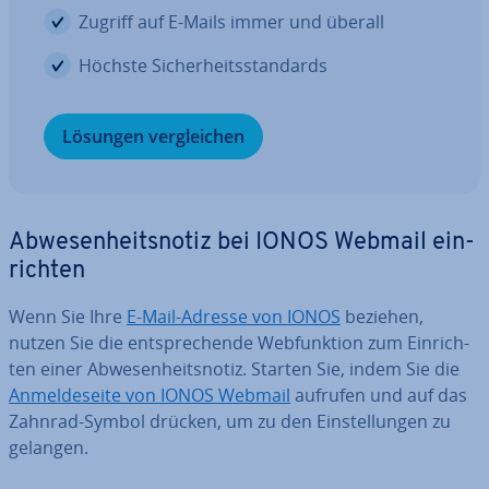
Zugriff auf E-Mails immer und überall
Höchste Si­cher­heits­stan­dards
Lösungen ver­glei­chen
Ab­we­sen­heits­no­tiz bei IONOS Webmail ein­
rich­ten
Wenn Sie Ihre
E-Mail-Adresse von IONOS
beziehen,
nutzen Sie die ent­spre­chen­de Web­funk­ti­on zum Ein­rich­
ten einer Ab­we­sen­heits­no­tiz. Starten Sie, indem Sie die
An­mel­de­sei­te von IONOS Webmail
aufrufen und auf das
Zahnrad-Symbol drücken, um zu den Ein­stel­lun­gen zu
gelangen.