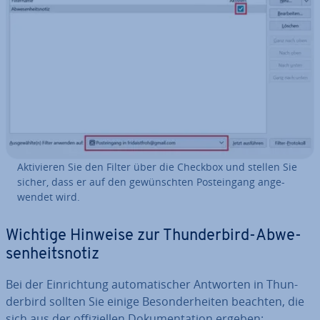
Ak­ti­vie­ren Sie den Filter über die Checkbox und stellen Sie
sicher, dass er auf den ge­wünsch­ten Post­ein­gang an­ge­
wen­det wird.
Wichtige Hinweise zur Thun­der­bird-Ab­we­
sen­heits­no­tiz
Bei der Ein­rich­tung au­to­ma­ti­scher Antworten in Thun­
der­bird sollten Sie einige Be­son­der­hei­ten beachten, die
sich aus der of­fi­zi­el­len Do­ku­men­ta­ti­on ergeben: