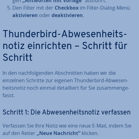
gen
„Antworten mit Vorlage“
ausführt.
Den Filter mit der
Checkbox
im Filter-Dialog-Menü
ak­ti­vie­ren
oder
de­ak­ti­vie­ren
.
Thun­der­bird-Ab­we­sen­heits­
no­tiz ein­rich­ten – Schritt für
Schritt
In den nach­fol­gen­den Ab­schnit­ten haben wir die
einzelnen Schritte zur eigenen Thun­der­bird-Ab­we­sen­
heits­no­tiz noch einmal de­tail­liert für Sie zu­sam­men­ge­
fasst.
Schritt 1: Die Ab­we­sen­heits­no­tiz verfassen
Verfassen Sie Ihre Notiz wie eine neue E-Mail, indem Sie
auf den Reiter
„Neue Nachricht“
klicken.