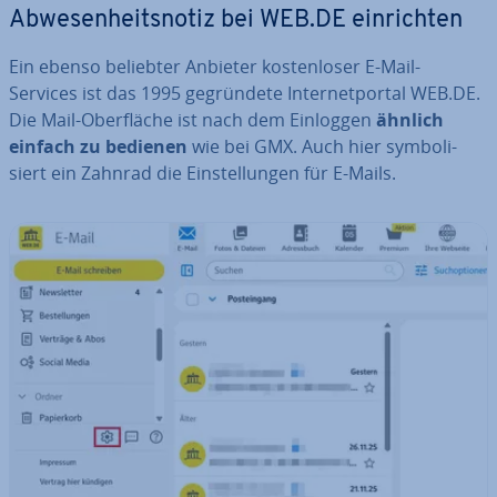
Ab­we­sen­heits­no­tiz bei WEB.DE ein­rich­ten
Ein ebenso beliebter Anbieter kos­ten­lo­ser E-Mail-
Services ist das 1995 ge­grün­de­te In­ter­net­por­tal WEB.DE.
Die Mail-Ober­flä­che ist nach dem Einloggen
ähnlich
einfach zu bedienen
wie bei GMX. Auch hier sym­bo­li­
siert ein Zahnrad die Ein­stel­lun­gen für E-Mails.