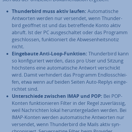
Thun­der­bird muss aktiv laufen:
Au­to­ma­ti­sche
Antworten werden nur versendet, wenn Thun­der­
bird geöffnet ist und das be­tref­fen­de Konto aktiv
abruft. Ist der PC aus­ge­schal­tet oder das Programm
ge­schlos­sen, funk­tio­niert die Ab­we­sen­heits­no­tiz
nicht.
Ein­ge­bau­te Anti-Loop-Funktion:
Thun­der­bird kann
so kon­fi­gu­riert werden, dass pro User und Sitzung
höchstens eine au­to­ma­ti­sche Antwort ver­schickt
wird. Damit ver­hin­dert das Programm End­los­schlei­
fen, etwa wenn auf beiden Seiten Auto-Replys ein­ge­
rich­tet sind.
Un­ter­schie­de zwischen IMAP und POP:
Bei POP-
Konten funk­tio­nie­ren Filter in der Regel zu­ver­läs­sig,
weil Nach­rich­ten lokal her­un­ter­ge­la­den werden. Bei
IMAP-Konten werden au­to­ma­ti­sche Antworten nur
versendet, wenn Thun­der­bird die Mails aktiv syn­
chro­ni­siert. Ser­ver­sei­ti­ge Filter beim Provider