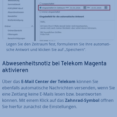
Legen Sie den Zeitraum fest, for­mu­lie­ren Sie Ihre au­to­ma­ti­
sche Antwort und klicken Sie auf „Speichern“.
Ab­we­sen­heits­no­tiz bei Telekom Magenta
ak­ti­vie­ren
Über das
E-Mail Center der Telekom
können Sie
ebenfalls au­to­ma­ti­sche Nach­rich­ten versenden, wenn Sie
eine Zeitlang keine E-Mails lesen bzw. be­ant­wor­ten
können. Mit einem Klick auf das
Zahnrad-Symbol
öffnen
Sie hierfür zunächst die Ein­stel­lun­gen.