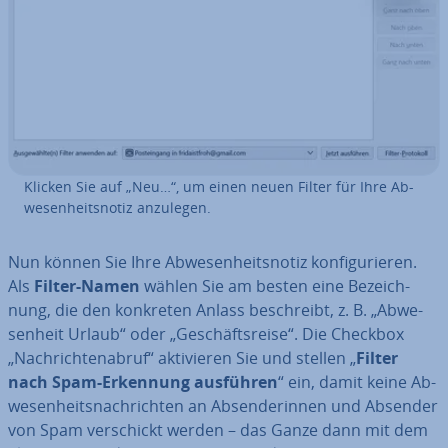
Klicken Sie auf „Neu…“, um einen neuen Filter für Ihre Ab­
we­sen­heits­no­tiz anzulegen.
Nun können Sie Ihre Ab­we­sen­heits­no­tiz kon­fi­gu­rie­ren.
Als
Filter-Namen
wählen Sie am besten eine Be­zeich­
nung, die den konkreten Anlass be­schreibt, z. B. „Ab­we­
sen­heit Urlaub“ oder „Ge­schäfts­rei­se“. Die Checkbox
„Nach­rich­ten­ab­ruf“ ak­ti­vie­ren Sie und stellen „
Filter
nach Spam-Erkennung ausführen
“ ein, damit keine Ab­
we­sen­heits­nach­rich­ten an Ab­sen­de­rin­nen und Absender
von Spam ver­schickt werden – das Ganze dann mit dem