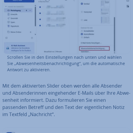
Scrollen Sie in den Ein­stel­lun­gen nach unten und wählen
Sie „Ab­we­sen­heits­be­nach­rich­ti­gung“, um die au­to­ma­ti­sche
Antwort zu ak­ti­vie­ren.
Mit dem ak­ti­vier­ten Slider oben werden alle Absender
und Ab­sen­de­rin­nen ein­ge­hen­der E-Mails über Ihre Ab­we­
sen­heit in­for­miert. Dazu for­mu­lie­ren Sie einen
passenden Betreff und den Text der ei­gent­li­chen Notiz
im Textfeld „Nachricht“.