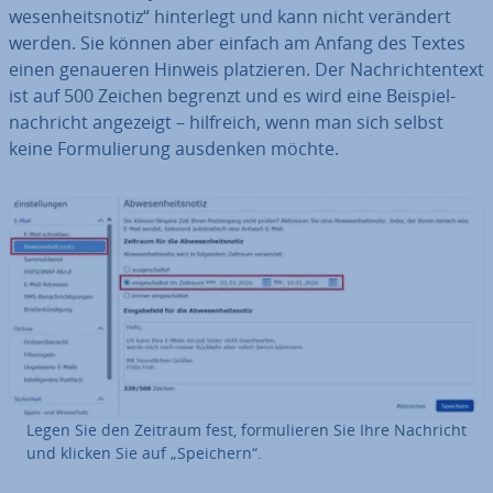
we­sen­heits­no­tiz“ hin­ter­legt und kann nicht verändert
werden. Sie können aber einfach am Anfang des Textes
einen genaueren Hinweis plat­zie­ren. Der Nach­rich­ten­text
ist auf 500 Zeichen begrenzt und es wird eine Bei­spiel­
nach­richt angezeigt – hilfreich, wenn man sich selbst
keine For­mu­lie­rung ausdenken möchte.
Legen Sie den Zeitraum fest, for­mu­lie­ren Sie Ihre Nachricht
und klicken Sie auf „Speichern“.