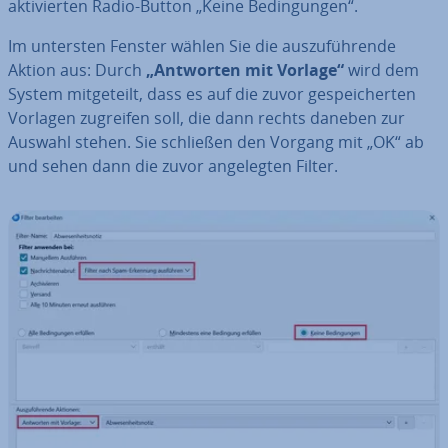
ak­ti­vier­ten Radio-Button „Keine Be­din­gun­gen“.
Im untersten Fenster wählen Sie die aus­zu­füh­ren­de
Aktion aus: Durch
„Antworten mit Vorlage“
wird dem
System mit­ge­teilt, dass es auf die zuvor ge­spei­cher­ten
Vorlagen zugreifen soll, die dann rechts daneben zur
Auswahl stehen. Sie schließen den Vorgang mit „OK“ ab
und sehen dann die zuvor an­ge­leg­ten Filter.