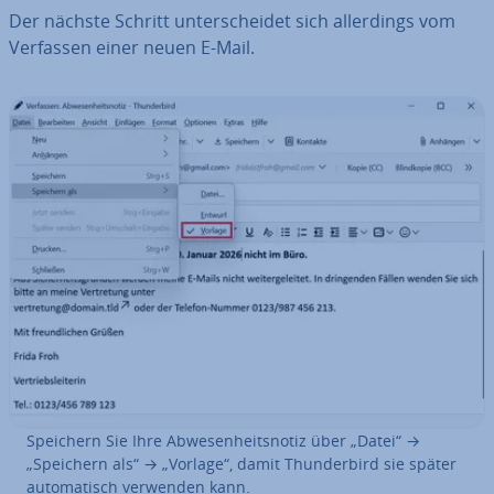
Der nächste Schritt un­ter­schei­det sich al­ler­dings vom
Verfassen einer neuen E-Mail.
Speichern Sie Ihre Ab­we­sen­heits­no­tiz über „Datei“ →
„Speichern als“ → „Vorlage“, damit Thun­der­bird sie später
au­to­ma­tisch verwenden kann.