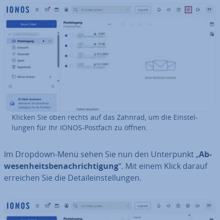
Klicken Sie oben rechts auf das Zahnrad, um die Ein­stel­
lun­gen für Ihr IONOS-Postfach zu öffnen.
Im Dropdown-Menü sehen Sie nun den Un­ter­punkt „
Ab­
we­sen­heits­be­nach­rich­ti­gung
“. Mit einem Klick darauf
erreichen Sie die De­tail­ein­stel­lun­gen.