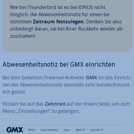
Wie bei Thun­der­bird ist es bei IONOS nicht
möglich, die Ab­we­sen­heits­no­tiz für einen be­
stimm­ten
Zeitraum fest­zu­le­gen
. Denken Sie also
unbedingt daran, sie bei Ihrer Rückkehr wieder ab­
zu­schal­ten!
Ab­we­sen­heits­no­tiz bei GMX ein­rich­ten
Bei dem beliebten Freemail-Anbieter
GMX
ist das Ein­rich­
ten der Ab­we­sen­heits­no­tiz ebenfalls sehr kun­den­freund­
lich gelöst.
Klicken Sie auf das
Zahnrad
auf der linken Seite, um zum
Menü „Ein­stel­lun­gen“ zu gelangen.