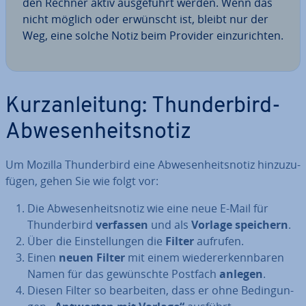
den Rechner aktiv aus­ge­führt werden. Wenn das
nicht möglich oder erwünscht ist, bleibt nur der
Weg, eine solche Notiz beim Provider ein­zu­rich­ten.
Kurz­an­lei­tung: Thun­der­bird-
Ab­we­sen­heits­no­tiz
Um Mozilla Thun­der­bird eine Ab­we­sen­heits­no­tiz hin­zu­zu­
fü­gen, gehen Sie wie folgt vor:
Die Ab­we­sen­heits­no­tiz wie eine neue E-Mail für
Thun­der­bird
verfassen
und als
Vorlage speichern
.
Über die Ein­stel­lun­gen die
Filter
aufrufen.
Einen
neuen Filter
mit einem wie­der­erkenn­ba­ren
Namen für das ge­wünsch­te Postfach
anlegen
.
Diesen Filter so be­ar­bei­ten, dass er ohne Be­din­gun­