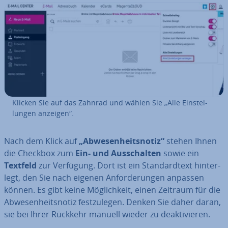
Klicken Sie auf das Zahnrad und wählen Sie „Alle Ein­stel­
lun­gen anzeigen“.
Nach dem Klick auf
„Ab­we­sen­heits­no­tiz“
stehen Ihnen
die Checkbox zum
Ein- und Aus­schal­ten
sowie ein
Textfeld
zur Verfügung. Dort ist ein Stan­dard­text hin­ter­
legt, den Sie nach eigenen An­for­de­run­gen anpassen
können. Es gibt keine Mög­lich­keit, einen Zeitraum für die
Ab­we­sen­heits­no­tiz fest­zu­le­gen. Denken Sie daher daran,
sie bei Ihrer Rückkehr manuell wieder zu de­ak­ti­vie­ren.