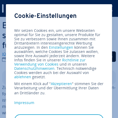
Digital Guide
Cookie-Einstellungen
Zum Haupt­in­halt springen
Bei Thun­der­bird eine Ab­we­
Wir setzen Cookies ein, um unsere Webseiten
sen­heits­no­tiz ein­rich­ten – so
optimal für Sie zu gestalten, unsere Produkte für
Sie zu verbessern sowie Ihnen zusammen mit
Drittanbietern interessengerechte Werbung
funk­tio­niert’s
anzuzeigen. In den
Einstellungen
können Sie
auswählen, welche Cookies Sie zulassen wollen,
IONOS Redaktion
Auf Facebook teilen
Auf Twitter teilen
Auf LinkedIn tei
sowie Ihre Auswahl jederzeit ändern. Weitere
19.03.2026
Infos finden Sie in unserer
Richtlinie zur
Verwendung von Cookies
und in unseren
Datenschutzhinweisen
. Technisch notwendige
Cookies werden auch bei der Auswahl von
ablehnen
gesetzt.
In­halts­ver­zeich­nis
Mit einem Klick auf "
Akzeptieren
" stimmen Sie der
Zur guten E-Mail-Kom­mu­ni­ka­ti­on gehört es, andere zu in­
Verarbeitung und der Übermittlung Ihrer Daten
an Drittländer zu.
for­mie­ren, wenn man vor­über­ge­hend nicht er­reich­bar
ist. Wie Sie Ihre Ab­we­sen­heits­no­ti­zen in Thun­der­bird
Impressum
mithilfe der ver­füg­ba­ren Vorlagen ein­rich­ten, erklären
wir Ihnen schritt­wei­se in diesem Ratgeber.