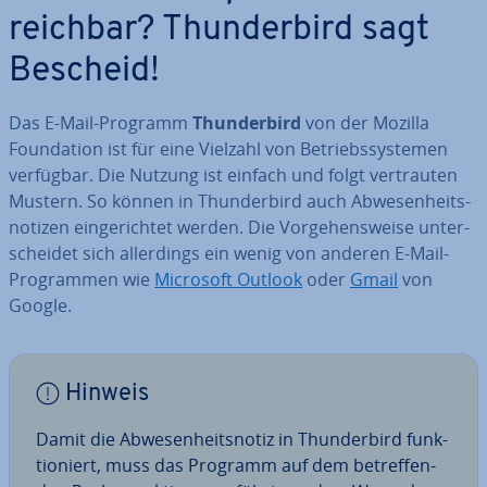
reich­bar? Thun­der­bird sagt
Bescheid!
Das E-Mail-Programm
Thun­der­bird
von der Mozilla
Foun­da­ti­on ist für eine Vielzahl von Be­triebs­sys­te­men
verfügbar. Die Nutzung ist einfach und folgt ver­trau­ten
Mustern. So können in Thun­der­bird auch Ab­we­sen­heits­
no­ti­zen ein­ge­rich­tet werden. Die Vor­ge­hens­wei­se un­ter­
schei­det sich al­ler­dings ein wenig von anderen E-Mail-
Pro­gram­men wie
Microsoft Outlook
oder
Gmail
von
Google.
Hinweis
Damit die Ab­we­sen­heits­no­tiz in Thun­der­bird funk­
tio­niert, muss das Programm auf dem be­tref­fen­