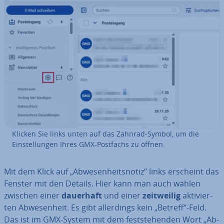
Klicken Sie links unten auf das Zahnrad-Symbol, um die
Ein­stel­lun­gen Ihres GMX-Postfachs zu öffnen.
Mit dem Klick auf „Ab­we­sen­heits­no­tiz“ links erscheint das
Fenster mit den Details. Hier kann man auch wählen
zwischen einer
dauerhaft
und einer
zeit­wei­lig
ak­ti­vier­
ten Ab­we­sen­heit. Es gibt al­ler­dings kein „Betreff“-Feld.
Das ist im GMX-System mit dem fest­ste­hen­den Wort „Ab­