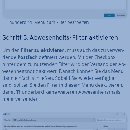
Thun­der­bird: Menü zum Filter be­ar­bei­ten
Schritt 3: Ab­we­sen­heits-Filter ak­ti­vie­ren
Um den
Filter zu ak­ti­vie­ren
, muss auch das zu ver­wen­
den­de
Postfach
definiert werden. Mit der Checkbox
hinter dem zu nutzenden Filter wird der Versand der Ab­
we­sen­heits­no­tiz aktiviert. Danach können Sie das Menü
dann einfach schließen. Sobald Sie wieder verfügbar
sind, sollten Sie den Filter in diesem Menü de­ak­ti­vie­ren,
damit Thun­der­bird keine weiteren Ab­we­sen­heits­mails
mehr versendet.