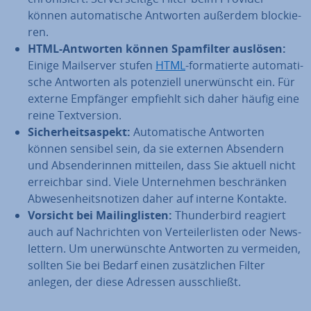
können au­to­ma­ti­sche Antworten außerdem blo­ckie­
ren.
HTML-Antworten können Spam­fil­ter auslösen:
Einige Mail­ser­ver stufen
HTML
-for­ma­tier­te au­to­ma­ti­
sche Antworten als po­ten­zi­ell un­er­wünscht ein. Für
externe Empfänger empfiehlt sich daher häufig eine
reine Text­ver­si­on.
Si­cher­heits­aspekt:
Au­to­ma­ti­sche Antworten
können sensibel sein, da sie externen Absendern
und Ab­sen­de­rin­nen mitteilen, dass Sie aktuell nicht
er­reich­bar sind. Viele Un­ter­neh­men be­schrän­ken
Ab­we­sen­heits­no­ti­zen daher auf interne Kontakte.
Vorsicht bei Mai­ling­lis­ten:
Thun­der­bird reagiert
auch auf Nach­rich­ten von Ver­tei­ler­lis­ten oder News­
let­tern. Um un­er­wünsch­te Antworten zu vermeiden,
sollten Sie bei Bedarf einen zu­sätz­li­chen Filter
anlegen, der diese Adressen aus­schließt.