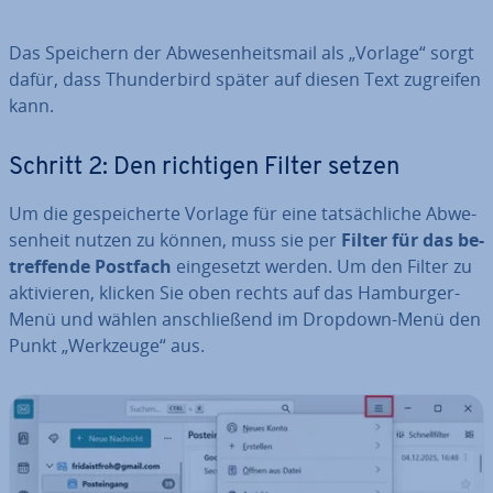
Das Speichern der Ab­we­sen­heits­mail als „Vorlage“ sorgt
dafür, dass Thun­der­bird später auf diesen Text zugreifen
kann.
Schritt 2: Den richtigen Filter setzen
Um die ge­spei­cher­te Vorlage für eine tat­säch­li­che Ab­we­
sen­heit nutzen zu können, muss sie per
Filter für das be­
tref­fen­de Postfach
ein­ge­setzt werden. Um den Filter zu
ak­ti­vie­ren, klicken Sie oben rechts auf das Hamburger-
Menü und wählen an­schlie­ßend im Dropdown-Menü den
Punkt „Werkzeuge“ aus.