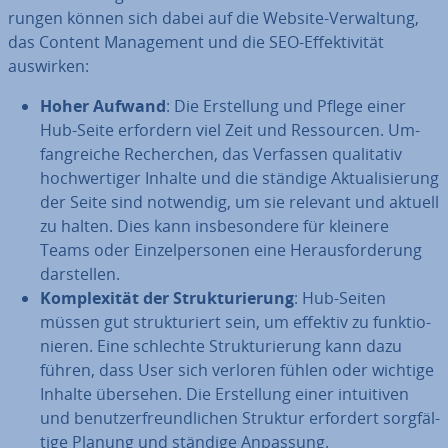
run­gen können sich dabei auf die Website-Ver­wal­tung,
das Content Ma­nage­ment und die SEO-Ef­fek­ti­vi­tät
auswirken:
Hoher Aufwand
: Die Er­stel­lung und Pflege einer
Hub-Seite erfordern viel Zeit und Res­sour­cen. Um­
fang­rei­che Re­cher­chen, das Verfassen qua­li­ta­tiv
hoch­wer­ti­ger Inhalte und die ständige Ak­tua­li­sie­rung
der Seite sind notwendig, um sie relevant und aktuell
zu halten. Dies kann ins­be­son­de­re für kleinere
Teams oder Ein­zel­per­so­nen eine Her­aus­for­de­rung
dar­stel­len.
Kom­ple­xi­tät der Struk­tu­rie­rung
: Hub-Seiten
müssen gut struk­tu­riert sein, um effektiv zu funk­tio­
nie­ren. Eine schlechte Struk­tu­rie­rung kann dazu
führen, dass User sich verloren fühlen oder wichtige
Inhalte übersehen. Die Er­stel­lung einer in­tui­ti­ven
und be­nut­zer­freund­li­chen Struktur erfordert sorg­fäl­
ti­ge Planung und ständige Anpassung.