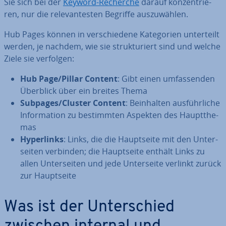
Sie sich bei der
Keyword-Recherche
darauf kon­zen­trie­
ren, nur die re­le­van­tes­ten Begriffe aus­zu­wäh­len.
Hub Pages können in ver­schie­de­ne Ka­te­go­rien un­ter­teilt
werden, je nachdem, wie sie struk­tu­riert sind und welche
Ziele sie verfolgen:
Hub Page/Pillar Content
: Gibt einen um­fas­sen­den
Überblick über ein breites Thema
Subpages/Cluster Content
: Be­inhal­ten aus­führ­li­che
In­for­ma­ti­on zu be­stimm­ten Aspekten des Haupt­the­
mas
Hy­per­links
: Links, die die Haupt­sei­te mit den Un­ter­
sei­ten verbinden; die Haupt­sei­te enthält Links zu
allen Un­ter­sei­ten und jede Un­ter­sei­te verlinkt zurück
zur Haupt­sei­te
Was ist der Un­ter­schied