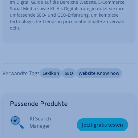
im Digital Guide auf die Bereiche Website, E-Commerce,
Social Media sowie KI. Als Di­gi­tal­stra­te­gin nutzt sie ihre
um­fas­sen­de SEO- und GEO-Erfahrung, um komplexe
tech­no­lo­gi­sche Trends in pra­xis­na­he Inhalte zu ver­wan­
deln.
Verwandte Tags
Lexikon
SEO
Website-Know-how
Zum Hauptmenü
Passende Produkte
KI Search-
Jetzt gratis testen
Manager