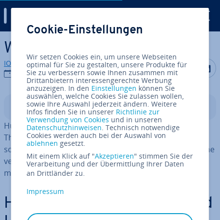
Digital Guide
Cookie-Einstellungen
Zum Haupt­in­halt springen
Was sind Hub Pages?
Wir setzen Cookies ein, um unsere Webseiten
IONOS Redaktion
optimal für Sie zu gestalten, unsere Produkte für
Auf Facebo
Auf Tw
A
Sie zu verbessern sowie Ihnen zusammen mit
07.02.2024
Drittanbietern interessengerechte Werbung
anzuzeigen. In den
Einstellungen
können Sie
auswählen, welche Cookies Sie zulassen wollen,
sowie Ihre Auswahl jederzeit ändern. Weitere
In­halts­ver­zeich­nis
Infos finden Sie in unserer
Richtlinie zur
Verwendung von Cookies
und in unseren
Hub Pages dienen als Kno­ten­punkt für ein be­stimm­tes
Datenschutzhinweisen
. Technisch notwendige
Cookies werden auch bei der Auswahl von
Thema. Diese Struk­tu­rie­rung ist nicht nur gut für SEO,
ablehnen
gesetzt.
sondern ver­bes­sert auch die User Ex­pe­ri­ence durch eine
Mit einem Klick auf "
Akzeptieren
" stimmen Sie der
ver­ein­fach­te Na­vi­ga­ti­on und gezielte In­for­ma­ti­ons­ver­
Verarbeitung und der Übermittlung Ihrer Daten
mitt­lung.
an Drittländer zu.
Impressum
Hub Page De­fi­ni­ti­on: Was sind