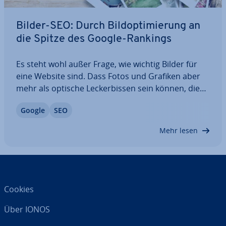
Bilder-SEO: Durch Bild­op­ti­mie­rung an
die Spitze des Google-Rankings
Es steht wohl außer Frage, wie wichtig Bilder für
eine Website sind. Dass Fotos und Grafiken aber
mehr als optische Le­cker­bis­sen sein können, die
Besucher für den eigenen Content be­geis­tern,
Google
SEO
scheint vielen Web­mas­tern nicht bekannt zu sein.
Denn der Such­ma­schi­nen­op­ti­mie­rung von…
Mehr lesen
Cookies
Über IONOS