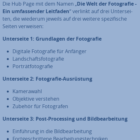
Die Hub Page mit dem Namen „
Die Welt der Fo­to­gra­fie -
Ein um­fas­sen­der Leitfaden
“ verlinkt auf drei Un­ter­sei­
ten, die wiederum jeweils auf drei weitere spe­zi­fi­sche
Seiten verweisen:
Un­ter­sei­te 1: Grund­la­gen der Fo­to­gra­fie
Digitale Fo­to­gra­fie für Anfänger
Land­schafts­fo­to­gra­fie
Por­trät­fo­to­gra­fie
Un­ter­sei­te 2: Fo­to­gra­fie-Aus­rüs­tung
Ka­me­ra­wahl
Objektive verstehen
Zubehör für Fo­to­gra­fen
Un­ter­sei­te 3: Post-Pro­ces­sing und Bild­be­ar­bei­tung
Ein­füh­rung in die Bild­be­ar­bei­tung
Fort­ge­schrit­te­ne Be­ar­bei­tungs­tech­ni­ken