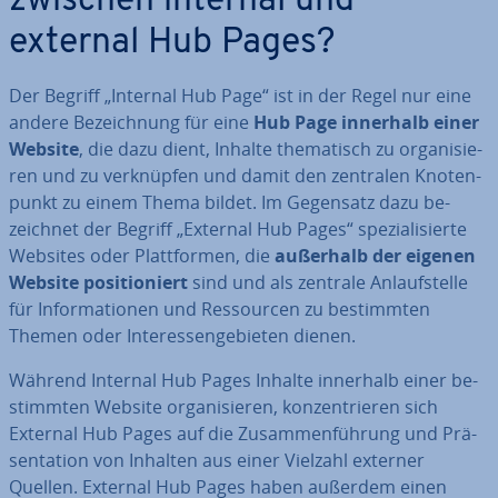
zwischen internal und
external Hub Pages?
Der Begriff „Internal Hub Page“ ist in der Regel nur eine
andere Be­zeich­nung für eine
Hub Page innerhalb einer
Website
, die dazu dient, Inhalte the­ma­tisch zu or­ga­ni­sie­
ren und zu ver­knüp­fen und damit den zentralen Kno­ten­
punkt zu einem Thema bildet. Im Gegensatz dazu be­
zeich­net der Begriff „External Hub Pages“ spe­zia­li­sier­te
Websites oder Platt­for­men, die
außerhalb der eigenen
Website po­si­tio­niert
sind und als zentrale An­lauf­stel­le
für In­for­ma­tio­nen und Res­sour­cen zu be­stimm­ten
Themen oder In­ter­es­sen­ge­bie­ten dienen.
Während Internal Hub Pages Inhalte innerhalb einer be­
stimm­ten Website or­ga­ni­sie­ren, kon­zen­trie­ren sich
External Hub Pages auf die Zu­sam­men­füh­rung und Prä­
sen­ta­ti­on von Inhalten aus einer Vielzahl externer
Quellen. External Hub Pages haben außerdem einen