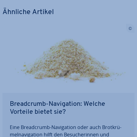
Ähnliche Artikel
Bread­crumb-Na­vi­ga­ti­on: Welche
Vorteile bietet sie?
Eine Bread­crumb-Na­vi­ga­ti­on oder auch Brot­krü­
mel­na­vi­ga­ti­on hilft den Be­su­che­rin­nen und