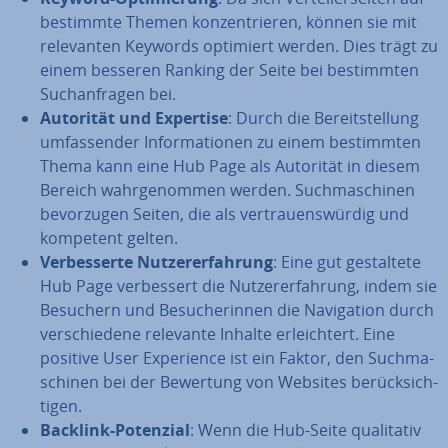
bestimmte Themen kon­zen­trie­ren, können sie mit
re­le­van­ten Keywords optimiert werden. Dies trägt zu
einem besseren Ranking der Seite bei be­stimm­ten
Such­an­fra­gen bei.
Autorität und Expertise
: Durch die Be­reit­stel­lung
um­fas­sen­der In­for­ma­tio­nen zu einem be­stimm­ten
Thema kann eine Hub Page als Autorität in diesem
Bereich wahr­ge­nom­men werden. Such­ma­schi­nen
be­vor­zu­gen Seiten, die als ver­trau­ens­wür­dig und
kompetent gelten.
Ver­bes­ser­te Nut­zer­er­fah­rung
: Eine gut ge­stal­te­te
Hub Page ver­bes­sert die Nut­zer­er­fah­rung, indem sie
Besuchern und Be­su­che­rin­nen die Na­vi­ga­ti­on durch
ver­schie­de­ne relevante Inhalte er­leich­tert. Eine
positive User Ex­pe­ri­ence ist ein Faktor, den Such­ma­
schi­nen bei der Bewertung von Websites be­rück­sich­
ti­gen.
Backlink-Potenzial
: Wenn die Hub-Seite qua­li­ta­tiv