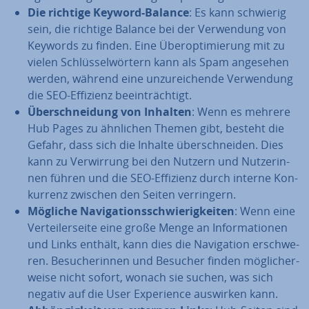
Die richtige Keyword-Balance
: Es kann schwierig
sein, die richtige Balance bei der Ver­wen­dung von
Keywords zu finden. Eine Über­op­ti­mie­rung mit zu
vielen Schlüs­sel­wör­tern kann als Spam angesehen
werden, während eine un­zu­rei­chen­de Ver­wen­dung
die SEO-Effizienz be­ein­träch­tigt.
Über­schnei­dung von Inhalten
: Wenn es mehrere
Hub Pages zu ähnlichen Themen gibt, besteht die
Gefahr, dass sich die Inhalte über­schnei­den. Dies
kann zu Ver­wir­rung bei den Nutzern und Nut­ze­rin­
nen führen und die SEO-Effizienz durch interne Kon­
kur­renz zwischen den Seiten ver­rin­gern.
Mögliche Na­vi­ga­ti­ons­schwie­rig­kei­ten
: Wenn eine
Ver­tei­ler­sei­te eine große Menge an In­for­ma­tio­nen
und Links enthält, kann dies die Na­vi­ga­ti­on er­schwe­
ren. Be­su­che­rin­nen und Besucher finden mög­li­cher­
wei­se nicht sofort, wonach sie suchen, was sich
negativ auf die User Ex­pe­ri­ence auswirken kann.