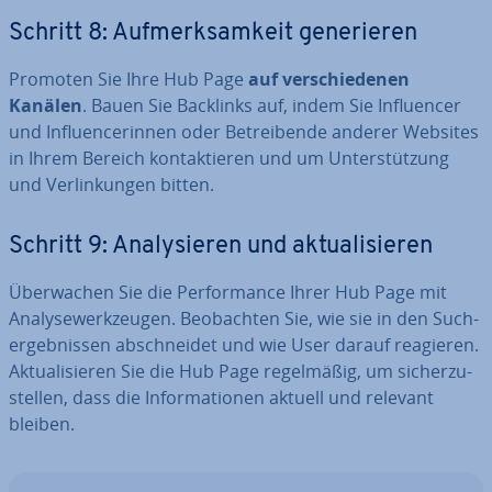
Schritt 8: Auf­merk­sam­keit ge­ne­rie­ren
Promoten Sie Ihre Hub Page
auf ver­schie­de­nen
Kanälen
. Bauen Sie Backlinks auf, indem Sie In­fluen­cer
und In­fluen­ce­rin­nen oder Be­trei­ben­de anderer Websites
in Ihrem Bereich kon­tak­tie­ren und um Un­ter­stüt­zung
und Ver­lin­kun­gen bitten.
Schritt 9: Ana­ly­sie­ren und ak­tua­li­sie­ren
Über­wa­chen Sie die Per­for­mance Ihrer Hub Page mit
Ana­ly­se­werk­zeu­gen. Be­ob­ach­ten Sie, wie sie in den Such­
ergeb­nis­sen ab­schnei­det und wie User darauf reagieren.
Ak­tua­li­sie­ren Sie die Hub Page re­gel­mä­ßig, um si­cher­zu­
stel­len, dass die In­for­ma­tio­nen aktuell und relevant
bleiben.