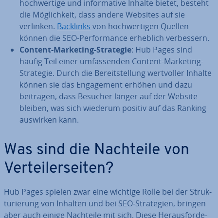
hoch­wer­ti­ge und in­for­ma­ti­ve Inhalte bietet, besteht
die Mög­lich­keit, dass andere Websites auf sie
verlinken.
Backlinks
von hoch­wer­ti­gen Quellen
können die SEO-Per­for­mance erheblich ver­bes­sern.
Content-Marketing-Strategie
: Hub Pages sind
häufig Teil einer um­fas­sen­den Content-Marketing-
Strategie. Durch die Be­reit­stel­lung wert­vol­ler Inhalte
können sie das En­ga­ge­ment erhöhen und dazu
beitragen, dass Besucher länger auf der Website
bleiben, was sich wiederum positiv auf das Ranking
auswirken kann.
Was sind die Nachteile von
Ver­tei­ler­sei­ten?
Hub Pages spielen zwar eine wichtige Rolle bei der Struk­
tu­rie­rung von Inhalten und bei SEO-Stra­te­gien, bringen
aber auch einige Nachteile mit sich. Diese Her­aus­for­de­