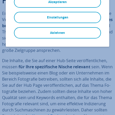
Hub Pages?
Akzeptieren
Eine Hub Page, auch Hub-Seite genannt, ist eine zentrale
Einstellungen
Ver­tei­ler­sei­te, die aus­schließ­lich
Links zu Inhalten eines
be­stimm­ten Themas
be­reit­stellt. Dies sind in der Regel
Themen, die auf Ihrer Website im Mit­tel­punkt stehen und
Ablehnen
sich durch Inhalte aus­zeich­nen, die auf Keywords mit
hohem Volumen abzielen und dadurch eine möglichst
große Ziel­grup­pe an­spre­chen.
Die Inhalte, die Sie auf einer Hub-Seite ver­öf­fent­li­chen,
müssen
für Ihre spe­zi­fi­sche Nische relevant
sein. Wenn
Sie bei­spiels­wei­se einen Blog oder ein Un­ter­neh­men im
Bereich Fo­to­gra­fie betreiben, sollten sich alle Inhalte, die
Sie auf der Hub Page ver­öf­fent­li­chen, auf das Thema Fo­
to­gra­fie beziehen. Zudem sollten diese Inhalte von hoher
Qualität sein und Keywords enthalten, die für das Thema
Fo­to­gra­fie relevant sind, um eine effektive In­di­zie­rung
durch Such­ma­schi­nen zu ge­währ­leis­ten. Daher sollten