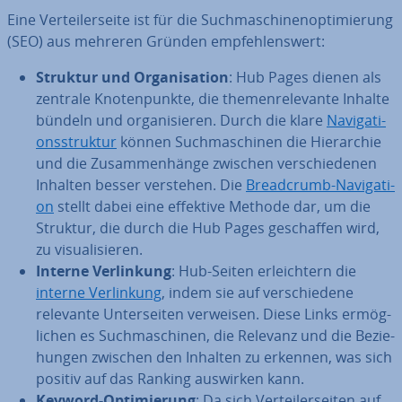
Eine Ver­tei­ler­sei­te ist für die Such­ma­schi­nen­op­ti­mie­rung
(SEO) aus mehreren Gründen emp­feh­lens­wert:
Struktur und Or­ga­ni­sa­ti­on
: Hub Pages dienen als
zentrale Kno­ten­punk­te, die the­men­re­le­van­te Inhalte
bündeln und or­ga­ni­sie­ren. Durch die klare
Na­vi­ga­ti­
ons­struk­tur
können Such­ma­schi­nen die Hier­ar­chie
und die Zu­sam­men­hän­ge zwischen ver­schie­de­nen
Inhalten besser verstehen. Die
Bread­crumb-Na­vi­ga­ti­
on
stellt dabei eine effektive Methode dar, um die
Struktur, die durch die Hub Pages ge­schaf­fen wird,
zu vi­sua­li­sie­ren.
Interne Ver­lin­kung
: Hub-Seiten er­leich­tern die
interne Ver­lin­kung
, indem sie auf ver­schie­de­ne
relevante Un­ter­sei­ten verweisen. Diese Links er­mög­
li­chen es Such­ma­schi­nen, die Relevanz und die Be­zie­
hun­gen zwischen den Inhalten zu erkennen, was sich
positiv auf das Ranking auswirken kann.
Keyword-Op­ti­mie­rung
: Da sich Ver­tei­ler­sei­ten auf