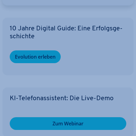
10 Jahre Digital Guide: Eine Er­folgs­ge­
schich­te
Evolution erleben
KI-Te­le­fon­as­sis­tent: Die Live-Demo
Zum Webinar