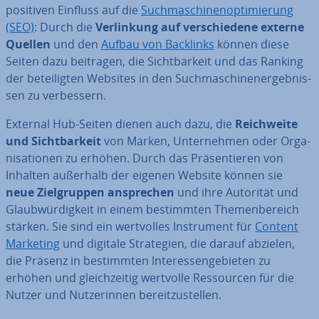
positiven Einfluss auf die
Such­ma­schi­nen­op­ti­mie­rung
(SEO)
: Durch die
Ver­lin­kung auf ver­schie­de­ne externe
Quellen
und den
Aufbau von Backlinks
können diese
Seiten dazu beitragen, die Sicht­bar­keit und das Ranking
der be­tei­lig­ten Websites in den Such­ma­schi­nen­er­geb­nis­
sen zu ver­bes­sern.
External Hub-Seiten dienen auch dazu, die
Reich­wei­te
und Sicht­bar­keit
von Marken, Un­ter­neh­men oder Or­ga­
ni­sa­tio­nen zu erhöhen. Durch das Prä­sen­tie­ren von
Inhalten außerhalb der eigenen Website können sie
neue Ziel­grup­pen an­spre­chen
und ihre Autorität und
Glaub­wür­dig­keit in einem be­stimm­ten The­men­be­reich
stärken. Sie sind ein wert­vol­les In­stru­ment für
Content
Marketing
und digitale Stra­te­gien, die darauf abzielen,
die Präsenz in be­stimm­ten In­ter­es­sen­ge­bie­ten zu
erhöhen und gleich­zei­tig wertvolle Res­sour­cen für die
Nutzer und Nut­ze­rin­nen be­reit­zu­stel­len.