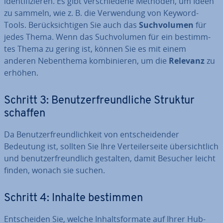
iden­ti­fi­zie­ren. Es gibt ver­schie­de­ne Methoden, um Ideen
zu sammeln, wie z. B. die Ver­wen­dung von Keyword-
Tools. Be­rück­sich­ti­gen Sie auch das
Such­vo­lu­men
für
jedes Thema. Wenn das Such­vo­lu­men für ein be­stimm­
tes Thema zu gering ist, können Sie es mit einem
anderen Ne­ben­the­ma kom­bi­nie­ren, um die
Relevanz
zu
erhöhen.
Schritt 3: Be­nut­zer­freund­li­che Struktur
schaffen
Da Be­nut­zer­freund­lich­keit von ent­schei­den­der
Bedeutung ist, sollten Sie Ihre Ver­tei­ler­sei­te über­sicht­lich
und be­nut­zer­freund­lich gestalten, damit Besucher leicht
finden, wonach sie suchen.
Schritt 4: Inhalte bestimmen
Ent­schei­den Sie, welche In­halts­for­ma­te auf Ihrer Hub-