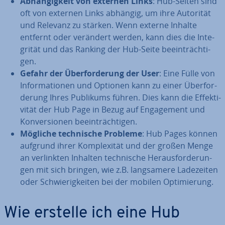
Ab­hän­gig­keit von externen Links
: Hub-Seiten sind
oft von externen Links abhängig, um ihre Autorität
und Relevanz zu stärken. Wenn externe Inhalte
entfernt oder verändert werden, kann dies die In­te­
gri­tät und das Ranking der Hub-Seite be­ein­träch­ti­
gen.
Gefahr der Über­for­de­rung der User
: Eine Fülle von
In­for­ma­tio­nen und Optionen kann zu einer Über­for­
de­rung Ihres Publikums führen. Dies kann die Ef­fek­ti­
vi­tät der Hub Page in Bezug auf En­ga­ge­ment und
Kon­ver­sio­nen be­ein­träch­ti­gen.
Mögliche tech­ni­sche Probleme
: Hub Pages können
aufgrund ihrer Kom­ple­xi­tät und der großen Menge
an ver­link­ten Inhalten tech­ni­sche Her­aus­for­de­run­
gen mit sich bringen, wie z.B. lang­sa­me­re La­de­zei­ten
oder Schwie­rig­kei­ten bei der mobilen Op­ti­mie­rung.
Wie erstelle ich eine Hub