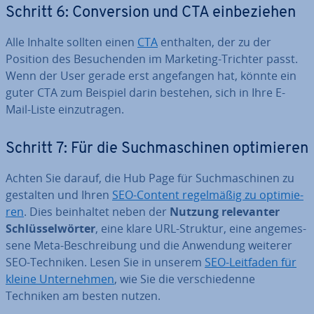
Schritt 6: Con­ver­si­on und CTA ein­be­zie­hen
Alle Inhalte sollten einen
CTA
enthalten, der zu der
Position des Be­su­chen­den im Marketing-Trichter passt.
Wenn der User gerade erst an­ge­fan­gen hat, könnte ein
guter CTA zum Beispiel darin bestehen, sich in Ihre E-
Mail-Liste ein­zu­tra­gen.
Schritt 7: Für die Such­ma­schi­nen op­ti­mie­ren
Achten Sie darauf, die Hub Page für Such­ma­schi­nen zu
gestalten und Ihren
SEO-Content re­gel­mä­ßig zu op­ti­mie­
ren
. Dies be­inhal­tet neben der
Nutzung re­le­van­ter
Schlüs­sel­wör­ter
, eine klare URL-Struktur, eine an­ge­mes­
se­ne Meta-Be­schrei­bung und die Anwendung weiterer
SEO-Techniken. Lesen Sie in unserem
SEO-Leitfaden für
kleine Un­ter­neh­men
, wie Sie die ver­schie­den­ne
Techniken am besten nutzen.