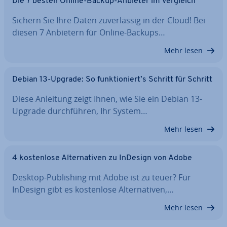
Die 7 besten Online-Backup-Anbieter im Vergleich
Sichern Sie Ihre Daten zu­ver­läs­sig in der Cloud! Bei
diesen 7 Anbietern für Online-Backups…
Mehr lesen
Debian 13-Upgrade: So funk­tio­niert’s Schritt für Schritt
Diese Anleitung zeigt Ihnen, wie Sie ein Debian 13-
Upgrade durch­füh­ren, Ihr System…
Mehr lesen
4 kos­ten­lo­se Al­ter­na­ti­ven zu InDesign von Adobe
Desktop-Pu­bli­shing mit Adobe ist zu teuer? Für
InDesign gibt es kos­ten­lo­se Al­ter­na­ti­ven,…
Mehr lesen