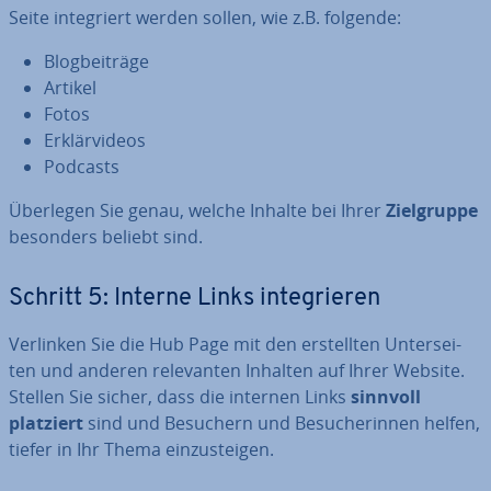
Seite in­te­griert werden sollen, wie z.B. folgende:
Blog­bei­trä­ge
Artikel
Fotos
Er­klär­vi­de­os
Podcasts
Überlegen Sie genau, welche Inhalte bei Ihrer
Ziel­grup­pe
besonders beliebt sind.
Schritt 5: Interne Links in­te­grie­ren
Verlinken Sie die Hub Page mit den er­stell­ten Un­ter­sei­
ten und anderen re­le­van­ten Inhalten auf Ihrer Website.
Stellen Sie sicher, dass die internen Links
sinnvoll
platziert
sind und Besuchern und Be­su­che­rin­nen helfen,
tiefer in Ihr Thema ein­zu­stei­gen.