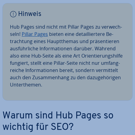
Hinweis
Hub Pages sind nicht mit Pillar Pages zu ver­wech­
seln!
Pillar Pages
bieten eine de­tail­lier­te­re Be­
trach­tung eines Haupt­the­mas und prä­sen­tie­ren
aus­führ­li­che In­for­ma­tio­nen darüber. Während
also eine Hub-Seite als eine Art Ori­en­tie­rungs­hil­fe
fungiert, stellt eine Pillar-Seite nicht nur um­fang­
rei­che In­for­ma­tio­nen bereit, sondern ver­mit­telt
auch den Zu­sam­men­hang zu den da­zu­ge­hö­ri­gen
Un­ter­the­men.
Warum sind Hub Pages so
wichtig für SEO?