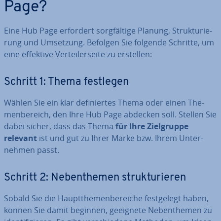
Page?
Eine Hub Page erfordert sorg­fäl­ti­ge Planung, Struk­tu­rie­
rung und Umsetzung. Befolgen Sie folgende Schritte, um
eine effektive Ver­tei­ler­sei­te zu erstellen:
Schritt 1: Thema festlegen
Wählen Sie ein klar de­fi­nier­tes Thema oder einen The­
men­be­reich, den Ihre Hub Page abdecken soll. Stellen Sie
dabei sicher, dass das Thema
für Ihre Ziel­grup­pe
relevant
ist und gut zu Ihrer Marke bzw. Ihrem Un­ter­
neh­men passt.
Schritt 2: Ne­ben­the­men struk­tu­rie­ren
Sobald Sie die Haupt­the­men­be­rei­che fest­ge­legt haben,
können Sie damit beginnen, geeignete Ne­ben­the­men zu