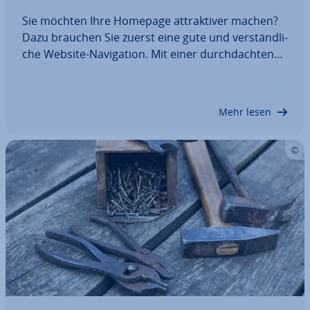
Sie möchten Ihre Homepage at­trak­ti­ver machen?
Dazu brauchen Sie zuerst eine gute und ver­ständ­li­
che Website-Na­vi­ga­ti­on. Mit einer durch­dach­ten
Na­vi­ga­ti­ons­struk­tur und ein paar grund­sätz­li­chen
Op­ti­mie­run­gen können Sie sowohl bei Ihren
Nutzern als auch bei Such­ma­schi­nen punkten.…
Mehr lesen