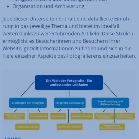
Or­ga­ni­sa­ti­on und Ar­chi­vie­rung
Jede dieser Un­ter­sei­ten enthält eine de­tail­lier­te Ein­füh­
rung in das jeweilige Thema und bietet im Idealfall
weitere Links zu wei­ter­füh­ren­den Artikeln. Diese Struktur
er­mög­licht es Be­su­che­rin­nen und Besuchern Ihrer
Website, gezielt In­for­ma­tio­nen zu finden und sich in die
Tiefe einzelner Aspekte des Fo­to­gra­fie­rens ein­zu­ar­bei­ten.