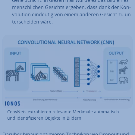
de­ne Schicht. In diesem Fall würde es das Bild eines
mensch­li­chen Gesichts ergeben, dass dank der Kon­
vo­lu­ti­on eindeutig von einem anderen Gesicht zu un­
ter­schei­den wäre.
ConvNets ex­tra­hie­ren relevante Merkmale au­to­ma­tisch
und iden­ti­fi­zie­ren Objekte in Bildern
Darüber hinaus op­ti­mie­ren Techniken wie Dropout und