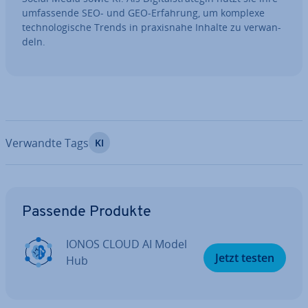
um­fas­sen­de SEO- und GEO-Erfahrung, um komplexe
tech­no­lo­gi­sche Trends in pra­xis­na­he Inhalte zu ver­wan­
deln.
Verwandte Tags
KI
Zum Hauptmenü
Passende Produkte
IONOS CLOUD AI Model
Jetzt testen
Hub