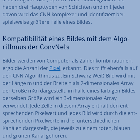
haben drei Haupt­ty­pen von Schichten und mit jeder
davon wird das CNN komplexer und iden­ti­fi­ziert bei­
spiels­wei­se größere Teile eines Bildes.
Kom­pa­ti­bi­li­tät eines Bildes mit dem Al­go­
rith­mus der ConvNets
Bilder werden von Computer als Zah­len­kom­bi­na­tio­nen,
ergo die Anzahl der
Pixel
, erkannt. Dies trifft ebenfalls auf
den CNN-Al­go­rith­mus zu: Ein Schwarz-Weiß-Bild wird mit
der Länge m und der Breite n als 2-di­men­sio­na­les Array
der Größe mXn dar­ge­stellt; im Falle eines farbigen Bildes
derselben Größe wird ein 3-di­men­sio­na­les Array
verwendet. Jede Zelle in diesem Array enthält den ent­
spre­chen­den Pixelwert und jedes Bild wird durch die ent­
spre­chen­den Pi­xel­wer­te in drei un­ter­schied­li­chen
Kanälen dar­ge­stellt, die jeweils zu einem roten, blauen
und grünen Kanal gehören.