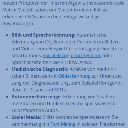
nutzen Prin­zi­pi­en der linearen Algebra, ins­be­son­de­re die
Matrix-Mul­ti­pli­ka­ti­on, um Muster in einem Bild zu
erkennen. CNNs finden heut­zu­ta­ge viel­sei­ti­ge
Anwendung in:
Bild- und Sprach­er­ken­nung:
Au­to­ma­ti­sche
Erkennung von Objekten oder Personen in Bildern
und Videos, zum Beispiel für Fo­totag­ging-Dienste in
Smart­phones,
Facial Re­co­gni­ti­on Systems
oder
Sprach­as­sis­ten­ten wie Siri bzw. Alexa.
Me­di­zi­ni­sche Dia­gnos­tik:
Analyse von me­di­zi­ni­
schen Bildern dank
KI-Bil­der­ken­nung
zur Un­ter­stüt­
zung der Dia­gno­se­stel­lung, zum Beispiel Rönt­gen­bil­
dern, CT-Scans und MRTs.
Autonome Fahrzeuge:
Erkennung von Stra­ßen­
merk­ma­len und Hin­der­nis­sen, bei­spiels­wei­se für
selbst­fah­ren­de Autos.
Social Media:
CNNs werden bei­spiels­wei­se im Zu­
sam­men­hang mit
Text Mining
in solchen Platt­for­men