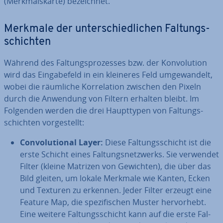
(Merk­mal­s­kar­te) be­zeich­net.
Merkmale der un­ter­schied­li­chen Fal­tungs­
schich­ten
Während des Fal­tungs­pro­zes­ses bzw. der Kon­vo­lu­ti­on
wird das Ein­ga­be­feld in ein kleineres Feld um­ge­wan­delt,
wobei die räumliche Kor­re­la­ti­on zwischen den Pixeln
durch die Anwendung von Filtern erhalten bleibt. Im
Folgenden werden die drei Haupt­ty­pen von Fal­tungs­
schich­ten vor­ge­stellt:
Con­vo­lu­tio­nal Layer:
Diese Fal­tungs­schicht ist die
erste Schicht eines Fal­tungs­netz­werks. Sie verwendet
Filter (kleine Matrizen von Gewichten), die über das
Bild gleiten, um lokale Merkmale wie Kanten, Ecken
und Texturen zu erkennen. Jeder Filter erzeugt eine
Feature Map, die spe­zi­fi­schen Muster her­vor­hebt.
Eine weitere Fal­tungs­schicht kann auf die erste Fal­