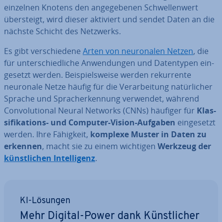
einzelnen Knotens den an­ge­ge­be­nen Schwel­len­wert
über­steigt, wird dieser aktiviert und sendet Daten an die
nächste Schicht des Netzwerks.
Es gibt ver­schie­de­ne
Arten von neu­ro­na­len Netzen
, die
für un­ter­schied­li­che An­wen­dun­gen und Da­ten­ty­pen ein­
ge­setzt werden. Bei­spiels­wei­se werden re­kur­ren­te
neuronale Netze häufig für die Ver­ar­bei­tung na­tür­li­cher
Sprache und Sprach­er­ken­nung verwendet, während
Con­vo­lu­tio­nal Neural Networks (CNNs) häufiger für
Klas­
si­fi­ka­ti­ons- und Computer-Vision-Aufgaben
ein­ge­setzt
werden. Ihre Fähigkeit,
komplexe Muster in Daten zu
erkennen
, macht sie zu einem wichtigen
Werkzeug der
künst­li­chen In­tel­li­genz
.
KI-Lösungen
Mehr Digital-Power dank Künst­li­cher