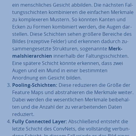
ein mensch­li­ches Gesicht abbilden. Die nächsten Fal­
tungs­schich­ten kom­bi­nie­ren die einfachen Merkmale
zu kom­ple­xe­ren Mustern. So könnten Kanten und
Ecken zu Formen kom­bi­niert werden, die Augen dar­
stel­len. Diese Schichten sehen größere Bereiche des
Bildes (rezeptive Felder) und erkennen dadurch zu­
sam­men­ge­setz­te Struk­tu­ren, so­ge­nann­te
Merk­
mals­hier­ar­chien
innerhalb der Fal­tungs­schich­ten.
Eine spätere Schicht könnte erkennen, dass zwei
Augen und ein Mund in einer be­stimm­ten
Anordnung ein Gesicht bilden.
Pooling-Schichten:
Diese re­du­zie­ren die Größe der
Feature Maps und abs­tra­hie­ren die Merkmale weiter.
Dabei werden die we­sent­li­chen Merkmale bei­be­hal­
ten und die Anzahl der zu ver­ar­bei­ten­den Daten
reduziert.
Fully Connected Layer:
Ab­schlie­ßend entsteht die
letzte Schicht des ConvNets, die voll­stän­dig ver­bun­