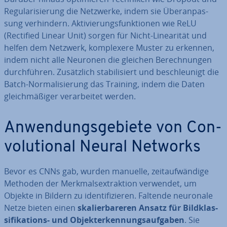
Re­gu­la­ri­sie­rung die Netzwerke, indem sie Über­an­pas­
sung ver­hin­dern. Ak­ti­vie­rungs­funk­tio­nen wie ReLU
(Rectified Linear Unit) sorgen für Nicht-Li­nea­ri­tät und
helfen dem Netzwerk, kom­ple­xe­re Muster zu erkennen,
indem nicht alle Neuronen die gleichen Be­rech­nun­gen
durch­füh­ren. Zu­sätz­lich sta­bi­li­siert und be­schleu­nigt die
Batch-Nor­ma­li­sie­rung das Training, indem die Daten
gleich­mä­ßi­ger ver­ar­bei­tet werden.
An­wen­dungs­ge­bie­te von Con­
vo­lu­tio­nal Neural Networks
Bevor es CNNs gab, wurden manuelle, zeit­auf­wän­di­ge
Methoden der Merk­malsextrak­ti­on verwendet, um
Objekte in Bildern zu iden­ti­fi­zie­ren. Faltende neuronale
Netze bieten einen
ska­lier­ba­re­ren Ansatz für Bild­klas­
si­fi­ka­ti­ons- und Ob­jekt­er­ken­nungs­auf­ga­ben
. Sie