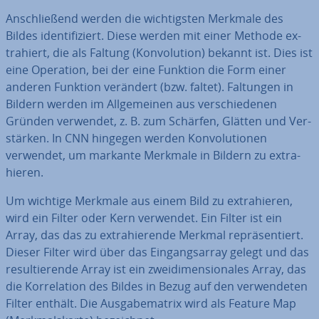
An­schlie­ßend werden die wich­tigs­ten Merkmale des
Bildes iden­ti­fi­ziert. Diese werden mit einer Methode ex­
tra­hiert, die als Faltung (Kon­vo­lu­ti­on) bekannt ist. Dies ist
eine Operation, bei der eine Funktion die Form einer
anderen Funktion verändert (bzw. faltet). Faltungen in
Bildern werden im All­ge­mei­nen aus ver­schie­de­nen
Gründen verwendet, z. B. zum Schärfen, Glätten und Ver­
stär­ken. In CNN hingegen werden Kon­vo­lu­tio­nen
verwendet, um markante Merkmale in Bildern zu ex­tra­
hie­ren.
Um wichtige Merkmale aus einem Bild zu ex­tra­hie­ren,
wird ein Filter oder Kern verwendet. Ein Filter ist ein
Array, das das zu ex­tra­hie­ren­de Merkmal re­prä­sen­tiert.
Dieser Filter wird über das Ein­gangs­ar­ray gelegt und das
re­sul­tie­ren­de Array ist ein zwei­di­men­sio­na­les Array, das
die Kor­re­la­ti­on des Bildes in Bezug auf den ver­wen­de­ten
Filter enthält. Die Aus­ga­be­ma­trix wird als Feature Map