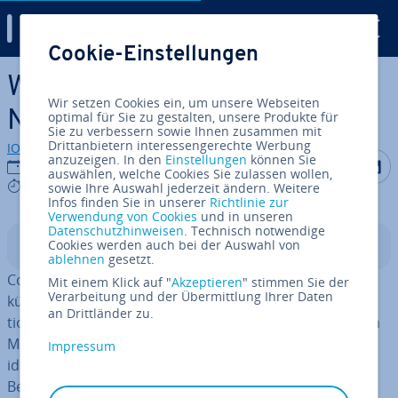
Digital Guide
Cookie-Einstellungen
Zum Haupt­in­halt springen
Was ist ein Con­vo­lu­tio­nal
Wir setzen Cookies ein, um unsere Webseiten
Neural Network (CNN)?
optimal für Sie zu gestalten, unsere Produkte für
Sie zu verbessern sowie Ihnen zusammen mit
Drittanbietern interessengerechte Werbung
IONOS Redaktion
anzuzeigen. In den
Einstellungen
können Sie
Auf Facebo
Auf Tw
A
25.07.2024
auswählen, welche Cookies Sie zulassen wollen,
8 mins
sowie Ihre Auswahl jederzeit ändern. Weitere
Infos finden Sie in unserer
Richtlinie zur
Verwendung von Cookies
und in unseren
Datenschutzhinweisen
. Technisch notwendige
Cookies werden auch bei der Auswahl von
In­halts­ver­zeich­nis
ablehnen
gesetzt.
Con­vo­lu­tio­nal Neural Networks (ConvNets, CNN) sind
Mit einem Klick auf "
Akzeptieren
" stimmen Sie der
Verarbeitung und der Übermittlung Ihrer Daten
künst­li­che neuronale Netze, deren Schichten (Con­vo­lu­
an Drittländer zu.
tio­nal Layer) auf Ein­ga­be­da­ten an­ge­wen­det werden, um
Merkmale zu ex­tra­hie­ren und schließ­lich ein Objekt zu
Impressum
iden­ti­fi­zie­ren. Das macht ConvNets zu einem wichtigen
Be­stand­teil von Deep Learning.