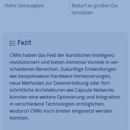
Hohe Ge­nau­ig­keit
Bedarf an großen Da­
ten­sät­zen
Fazit
CNNs haben das Feld der künst­li­chen In­tel­li­genz
re­vo­lu­tio­niert und bieten immense Vorteile in ver­
schie­de­nen Bereichen. Zu­künf­ti­ge Ent­wick­lun­gen
wie bei­spiels­wei­se Hardware-Ver­bes­se­run­gen,
neue Methoden zur Da­ten­er­he­bung oder fort­
schritt­li­che Ar­chi­tek­tu­ren wie Capsule Networks
könnten eine weitere Op­ti­mie­rung und In­te­gra­ti­on
in ver­schie­de­ne Tech­no­lo­gien er­mög­li­chen,
wodurch CNNs noch breiter ein­ge­setzt werden
könnten.