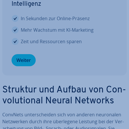
In­tel­li­genz
In Sekunden zur Online-Präsenz
Mehr Wachstum mit KI-Marketing
Zeit und Res­sour­cen sparen
Weiter
Struktur und Aufbau von Con­
vo­lu­tio­nal Neural Networks
ConvNets un­ter­schei­den sich von anderen neu­ro­na­len
Netz­wer­ken durch ihre über­le­ge­ne Leistung bei der Ver­
ar­bei­tung von Bild-, Sprach- oder Au­dio­si­gna­len. Sie