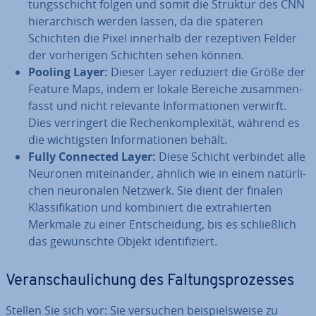
tungs­schicht folgen und somit die Struktur des CNN
hier­ar­chisch werden lassen, da die späteren
Schichten die Pixel innerhalb der re­zep­ti­ven Felder
der vor­he­ri­gen Schichten sehen können.
Pooling Layer:
Dieser Layer reduziert die Größe der
Feature Maps, indem er lokale Bereiche zu­sam­men­
fasst und nicht relevante In­for­ma­tio­nen verwirft.
Dies ver­rin­gert die Re­chen­kom­ple­xi­tät, während es
die wich­tigs­ten In­for­ma­tio­nen behält.
Fully Connected Layer:
Diese Schicht verbindet alle
Neuronen mit­ein­an­der, ähnlich wie in einem na­tür­li­
chen neu­ro­na­len Netzwerk. Sie dient der finalen
Klas­si­fi­ka­ti­on und kom­bi­niert die ex­tra­hier­ten
Merkmale zu einer Ent­schei­dung, bis es schließ­lich
das ge­wünsch­te Objekt iden­ti­fi­ziert.
Ver­an­schau­li­chung des Fal­tungs­pro­zes­ses
Stellen Sie sich vor: Sie versuchen bei­spiels­wei­se zu