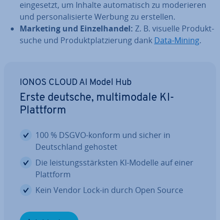
ein­ge­setzt, um Inhalte au­to­ma­tisch zu mo­de­rie­ren
und per­so­na­li­sier­te Werbung zu erstellen.
Marketing und Ein­zel­han­del:
Z. B. visuelle Pro­dukt­
su­che und Pro­dukt­plat­zie­rung dank
Data-Mining
.
IONOS CLOUD AI Model Hub
Erste deutsche, mul­ti­mo­da­le KI-
Plattform
100 % DSGVO-konform und sicher in
Deutsch­land gehostet
Die leis­tungs­stärks­ten KI-Modelle auf einer
Plattform
Kein Vendor Lock-in durch Open Source