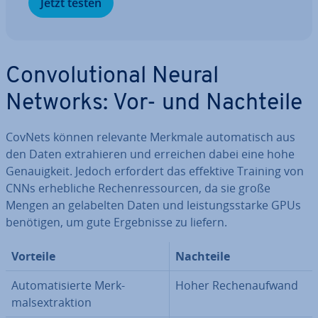
Jetzt testen
Con­vo­lu­tio­nal Neural
Networks: Vor- und Nachteile
CovNets können relevante Merkmale au­to­ma­tisch aus
den Daten ex­tra­hie­ren und erreichen dabei eine hohe
Ge­nau­ig­keit. Jedoch erfordert das effektive Training von
CNNs er­heb­li­che Re­chen­res­sour­cen, da sie große
Mengen an ge­la­bel­ten Daten und leis­tungs­star­ke GPUs
benötigen, um gute Er­geb­nis­se zu liefern.
Vorteile
Nachteile
Au­to­ma­ti­sier­te Merk­
Hoher Re­chen­auf­wand
malsextrak­ti­on