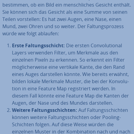
bestimmen, ob ein Bild ein mensch­li­ches Gesicht enthält.
Sie können sich das Gesicht als eine Summe von seinen
Teilen vor­stel­len: Es hat zwei Augen, eine Nase, einen
Mund, zwei Ohren und so weiter. Der Fal­tungs­pro­zess
würde wie folgt ablaufen:
Erste Fal­tungs­schicht:
Die ersten Con­vo­lu­tio­nal
Layers verwenden Filter, um Merkmale aus den
einzelnen Pixeln zu erkennen. So erkennt ein Filter
mög­li­cher­wei­se eine vertikale Kante, die den Rand
eines Auges dar­stel­len könnte. Wie bereits erwähnt,
bilden lokale Merkmale Muster, die bei der Kon­vo­lu­
ti­on in eine Feature Map re­gis­triert werden. In
diesem Fall könnte eine Feature Map die Kanten der
Augen, der Nase und des Mundes dar­stel­len.
Weitere Fal­tungs­schich­ten:
Auf Fal­tungs­schich­ten
können weitere Fal­tungs­schich­ten oder Pooling-
Schichten folgen. Auf diese Weise würden die
einzelnen Muster in der Kom­bi­na­ti­on nach und nach