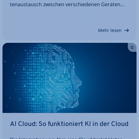
ten­aus­tausch zwischen ver­schie­de­nen Geräten
und die Be­reit­stel­lung gemeinsam genutzter Res­
sour­cen. Je nachdem welche Über­tra­gungs­tech­ni­
ken und Standards zum Einsatz kommen, lassen
Mehr lesen
sich…
AI Cloud: So funk­tio­niert KI in der Cloud