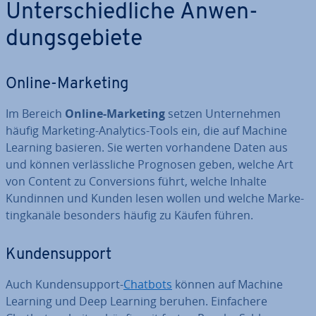
Un­ter­schied­li­che An­wen­
dungs­ge­bie­te
Online-Marketing
Im Bereich
Online-Marketing
setzen Un­ter­neh­men
häufig Marketing-Analytics-Tools ein, die auf Machine
Learning basieren. Sie werten vor­han­de­ne Daten aus
und können ver­läss­li­che Prognosen geben, welche Art
von Content zu Con­ver­si­ons führt, welche Inhalte
Kundinnen und Kunden lesen wollen und welche Mar­ke­
ting­ka­nä­le besonders häufig zu Käufen führen.
Kun­den­sup­port
Auch Kun­den­sup­port-
Chatbots
können auf Machine
Learning und Deep Learning beruhen. Ein­fa­che­re