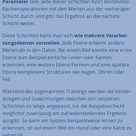
Parameter
sein. Jede dieser Schichten führt bestimmte
Re­chen­ope­ra­tio­nen mit den Werten aus der vor­he­ri­gen
Schicht durch und gibt das Ergebnis an die nächste
Schicht weiter.
Diese Schichten kann man sich
wie mehrere Ver­ar­bei­
tungs­ebe­nen vor­stel­len
. Jede Ebene erkennt andere
Merkmale in den Daten. Bei einem Bild könnte eine erste
Ebene zum Beispiel einfache Linien oder Kanten
erkennen, eine weitere Ebene Formen und eine spätere
Ebene kom­ple­xe­re Struk­tu­ren wie Augen, Ohren oder
Fell.
Während des so­ge­nann­ten Trainings werden die Ver­bin­
dun­gen und Ge­wich­tun­gen zwischen den einzelnen
Schichten so lange angepasst, bis die Aus­ga­be­schicht
möglichst zu­ver­läs­sig ein zu­frie­den­stel­len­des Ergebnis
ausgibt. So kann ein System bei­spiels­wei­se lernen zu
erkennen, ob auf einem Bild ein Hund oder eine Katze zu
sehen ist.