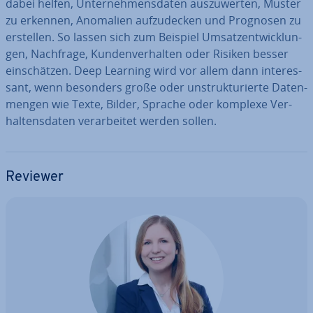
dabei helfen, Un­ter­neh­mens­da­ten aus­zu­wer­ten, Muster
zu erkennen, Anomalien auf­zu­de­cken und Prognosen zu
erstellen. So lassen sich zum Beispiel Um­satz­ent­wick­lun­
gen, Nachfrage, Kun­den­ver­hal­ten oder Risiken besser
ein­schät­zen. Deep Learning wird vor allem dann in­ter­es­
sant, wenn besonders große oder un­struk­tu­rier­te Da­ten­
men­gen wie Texte, Bilder, Sprache oder komplexe Ver­
hal­tens­da­ten ver­ar­bei­tet werden sollen.
Reviewer