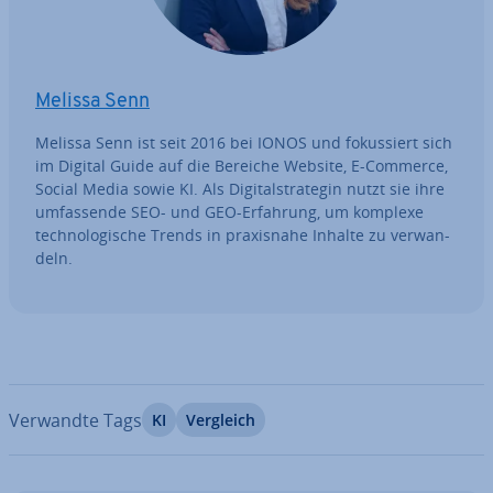
Melissa Senn
Melissa Senn ist seit 2016 bei IONOS und fo­kus­siert sich
im Digital Guide auf die Bereiche Website, E-Commerce,
Social Media sowie KI. Als Di­gi­tal­stra­te­gin nutzt sie ihre
um­fas­sen­de SEO- und GEO-Erfahrung, um komplexe
tech­no­lo­gi­sche Trends in pra­xis­na­he Inhalte zu ver­wan­
deln.
Verwandte Tags
KI
Vergleich