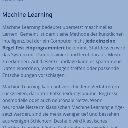
Machine Learning
Machine Learning bedeutet übersetzt ma­schi­nel­les
Lernen. Gemeint ist damit eine Methode der künst­li­chen
In­tel­li­genz, bei der ein Computer nicht
jede einzelne
Regel fest ein­pro­gram­miert
bekommt. Statt­des­sen wird
das System mit Daten trainiert und lernt daraus, Muster
zu erkennen. Auf dieser Grundlage kann es später neue
Daten einordnen, Vor­her­sa­gen treffen oder passende
Ent­schei­dun­gen vor­schla­gen.
Machine Learning kann auf ver­schie­de­ne Verfahren zu­
rück­grei­fen, darunter Ent­schei­dungs­bäu­me, Re­gres­si­
ons­mo­del­le oder auch neuronale Netze. Wenn
neuronale Netze im klas­si­schen Machine Learning ein­ge­
setzt werden, sind sie meist weniger tief und bestehen
aus wenigen Schichten. Deshalb wird klas­si­sches
Machine Learning häufig für Aufgaben verwendet, bei