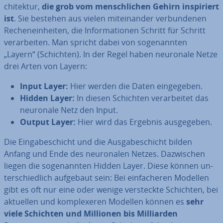
chi­tek­tur,
die grob vom mensch­li­chen Gehirn in­spi­riert
ist
. Sie bestehen aus vielen mit­ein­an­der ver­bun­de­nen
Re­chen­ein­hei­ten, die In­for­ma­tio­nen Schritt für Schritt
ver­ar­bei­ten. Man spricht dabei von so­ge­nann­ten
„Layern“ (Schichten). In der Regel haben neuronale Netze
drei Arten von Layern:
Input Layer:
Hier werden die Daten ein­ge­ge­ben.
Hidden Layer:
In diesen Schichten ver­ar­bei­tet das
neuronale Netz den Input.
Output Layer:
Hier wird das Ergebnis aus­ge­ge­ben.
Die Ein­ga­be­schicht und die Aus­ga­be­schicht bilden
Anfang und Ende des neu­ro­na­len Netzes. Da­zwi­schen
liegen die so­ge­nann­ten Hidden Layer. Diese können un­
ter­schied­lich aufgebaut sein: Bei ein­fa­che­ren Modellen
gibt es oft nur eine oder wenige ver­steck­te Schichten, bei
aktuellen und kom­ple­xe­ren Modellen können es
sehr
viele Schichten und Millionen bis Mil­li­ar­den