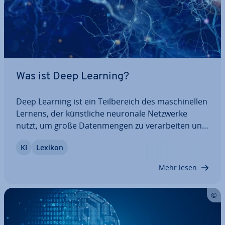
Was ist Deep Learning?
Deep Learning ist ein Teil­be­reich des ma­schi­nel­len
Lernens, der künst­li­che neuronale Netzwerke
nutzt, um große Da­ten­men­gen zu ver­ar­bei­ten und
komplexe Muster zu erkennen. Es er­mög­licht
KI
Lexikon
Maschinen, durch mehrere Schichten von neu­ro­
na­len Netz­wer­ken zu lernen, um Aufgaben wie…
Mehr lesen