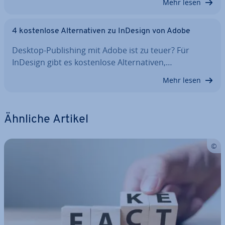
Mehr lesen
4 kos­ten­lo­se Al­ter­na­ti­ven zu InDesign von Adobe
Desktop-Pu­bli­shing mit Adobe ist zu teuer? Für
InDesign gibt es kos­ten­lo­se Al­ter­na­ti­ven,…
Mehr lesen
Ähnliche Artikel