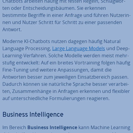
Chatbots arbeiten häufig mit festen Regeln, Schlag­wor­
ten oder Ent­schei­dungs­bäu­men. Sie erkennen
bestimmte Begriffe in einer Anfrage und führen Nut­ze­rin­
nen und Nutzer Schritt für Schritt zu einer passenden
Antwort.
Moderne KI-Chatbots nutzen dagegen häufig Natural
Language Pro­ces­sing,
Large Language Models
und Deep-
Learning-Verfahren. Solche Modelle werden meist mehr­
stu­fig ent­wi­ckelt: Auf ein breites Vor­trai­ning folgen häufig
Fine-Tuning und weitere An­pas­sun­gen, damit die
Antworten besser zum je­wei­li­gen Ein­satz­be­reich passen.
Dadurch können sie na­tür­li­che Sprache besser ver­ar­bei­
ten, Zu­sam­men­hän­ge in Anfragen erkennen und flexibler
auf un­ter­schied­li­che For­mu­lie­run­gen reagieren.
Business In­tel­li­gence
Im Bereich
Business In­tel­li­gence
kann Machine Learning