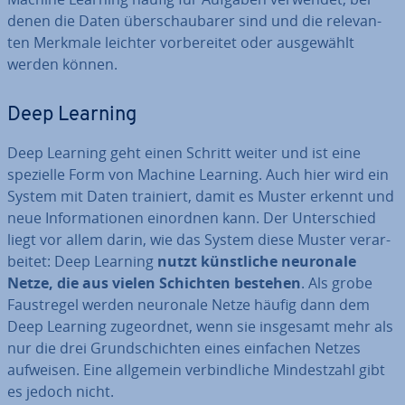
denen die Daten über­schau­ba­rer sind und die re­le­van­
ten Merkmale leichter vor­be­rei­tet oder aus­ge­wählt
werden können.
Deep Learning
Deep Learning geht einen Schritt weiter und ist eine
spezielle Form von Machine Learning. Auch hier wird ein
System mit Daten trainiert, damit es Muster erkennt und
neue In­for­ma­tio­nen einordnen kann. Der Un­ter­schied
liegt vor allem darin, wie das System diese Muster ver­ar­
bei­tet: Deep Learning
nutzt künst­li­che neuronale
Netze, die aus vielen Schichten bestehen
. Als grobe
Faust­re­gel werden neuronale Netze häufig dann dem
Deep Learning zu­ge­ord­net, wenn sie insgesamt mehr als
nur die drei Grund­schich­ten eines einfachen Netzes
aufweisen. Eine allgemein ver­bind­li­che Min­dest­zahl gibt
es jedoch nicht.