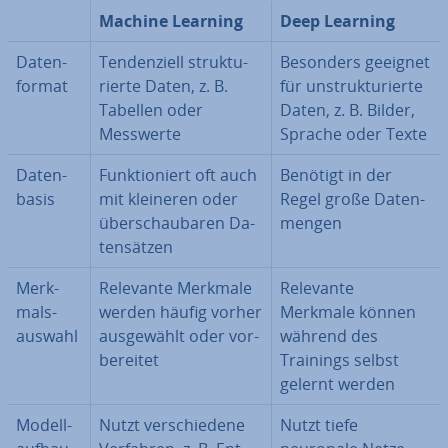
Machine Learning
Deep Learning
Da­ten­
Ten­den­zi­ell struk­tu­
Besonders geeignet
for­mat
rier­te Daten, z. B.
für un­struk­tu­rier­te
Tabellen oder
Daten, z. B. Bilder,
Messwerte
Sprache oder Texte
Da­ten­
Funk­tio­niert oft auch
Benötigt in der
ba­sis
mit kleineren oder
Regel große Da­ten­
über­schau­ba­ren Da­
men­gen
ten­sät­zen
Merk­
Relevante Merkmale
Relevante
mals­
werden häufig vorher
Merkmale können
aus­wahl
aus­ge­wählt oder vor­
während des
be­rei­tet
Trainings selbst
gelernt werden
Mo­dell­
Nutzt ver­schie­de­ne
Nutzt tiefe