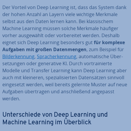
Der Vorteil von Deep Learning ist, dass das System dank
der hohen Anzahl an Layern viele wichtige Merkmale
selbst aus den Daten lernen kann. Bei klas­si­schem
Machine Learning müssen solche Merkmale häufiger
vorher aus­ge­wählt oder vor­be­rei­tet werden. Deshalb
eignet sich Deep Learning besonders gut
für komplexe
Aufgaben mit großen Da­ten­men­gen
, zum Beispiel für
Bil­der­ken­nung
,
Sprach­er­ken­nung
, au­to­ma­ti­sche Über­
set­zun­gen oder ge­ne­ra­ti­ve KI. Durch vor­trai­nier­te
Modelle und Transfer Learning kann Deep Learning aber
auch mit kleineren, spe­zia­li­sier­ten Da­ten­sät­zen sinnvoll
ein­ge­setzt werden, weil bereits gelernte Muster auf neue
Aufgaben über­tra­gen und an­schlie­ßend angepasst
werden.
Un­ter­schie­de von Deep Learning und
Machine Learning im Überblick