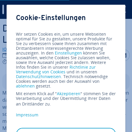
Digital Guide
Cookie-Einstellungen
Zum Haupt­in­halt springen
Deep Learning vs. Machine
Wir setzen Cookies ein, um unsere Webseiten
Learning
optimal für Sie zu gestalten, unsere Produkte für
Sie zu verbessern sowie Ihnen zusammen mit
Drittanbietern interessengerechte Werbung
IONOS Redaktion
anzuzeigen. In den
Einstellungen
können Sie
Auf Facebo
Auf Tw
A
28.07.2026
auswählen, welche Cookies Sie zulassen wollen,
6 mins
sowie Ihre Auswahl jederzeit ändern. Weitere
Infos finden Sie in unserer
Richtlinie zur
Verwendung von Cookies
und in unseren
Datenschutzhinweisen
. Technisch notwendige
Cookies werden auch bei der Auswahl von
In­halts­ver­zeich­nis
ablehnen
gesetzt.
Machine Learning und Deep Learning helfen KI-Systemen
Mit einem Klick auf "
Akzeptieren
" stimmen Sie der
Verarbeitung und der Übermittlung Ihrer Daten
dabei, aus Daten zu lernen und Muster zu erkennen. Der
an Drittländer zu.
wich­tigs­te Un­ter­schied: Machine Learning umfasst ver­
schie­de­ne Verfahren und Mo­dell­ty­pen wie Re­gres­si­ons­
Impressum
mo­del­le, Ent­schei­dungs­bäu­me, Support Vector
Machines oder neuronale Netze. Deep Learning basiert