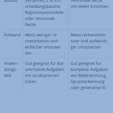
auf­bau
Verfahren, z. B. Ent­
neuronale Netze
schei­dungs­bäu­me,
mit vielen Schichten
Re­gres­si­ons­mo­del­le
oder neuronale
Netze
Aufwand
Meist weniger re­
Meist re­chen­in­ten­
chen­in­ten­siv und
si­ver und auf­wen­di­
einfacher um­zu­set­
ger um­zu­set­zen
zen
An­wen­
Gut geeignet für klar
Gut geeignet für
dungs­
umrissene Aufgaben
komplexe Aufgaben
feld
mit struk­tu­rier­ten
wie Bil­der­ken­nung,
Daten
Sprach­er­ken­nung
oder ge­ne­ra­ti­ve KI