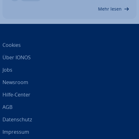
In­tel­li­genz (KI) ei­gent­lich? Wir liefern…
Mehr lesen
Cookies
Über IONOS
Jobs
Newsroom
Hilfe-Center
AGB
Da­ten­schutz
Impressum