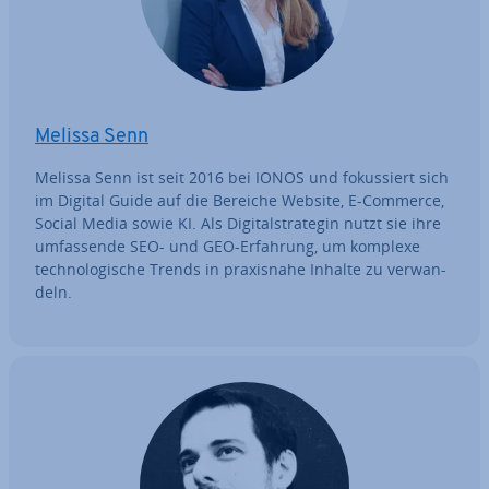
Melissa Senn
Melissa Senn ist seit 2016 bei IONOS und fo­kus­siert sich
im Digital Guide auf die Bereiche Website, E-Commerce,
Social Media sowie KI. Als Di­gi­tal­stra­te­gin nutzt sie ihre
um­fas­sen­de SEO- und GEO-Erfahrung, um komplexe
tech­no­lo­gi­sche Trends in pra­xis­na­he Inhalte zu ver­wan­
deln.