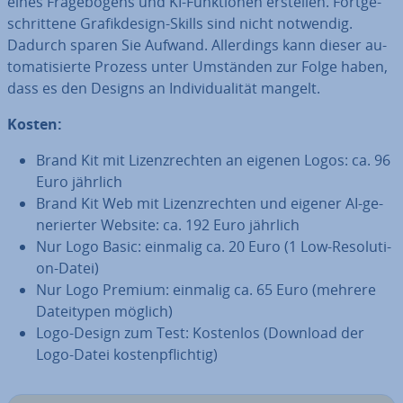
eines Fra­ge­bo­gens und KI-Funk­tio­nen erstellen. Fort­ge­
schrit­te­ne Gra­fik­de­sign-Skills sind nicht notwendig.
Dadurch sparen Sie Aufwand. Al­ler­dings kann dieser au­
to­ma­ti­sier­te Prozess unter Umständen zur Folge haben,
dass es den Designs an In­di­vi­dua­li­tät mangelt.
Kosten:
Brand Kit mit Li­zenz­rech­ten an eigenen Logos: ca. 96
Euro jährlich
Brand Kit Web mit Li­zenz­rech­ten und eigener AI-ge­
ne­rier­ter Website: ca. 192 Euro jährlich
Nur Logo Basic: einmalig ca. 20 Euro (1 Low-Re­so­lu­ti­
on-Datei)
Nur Logo Premium: einmalig ca. 65 Euro (mehrere
Da­tei­ty­pen möglich)
Logo-Design zum Test: Kostenlos (Download der
Logo-Datei kos­ten­pflich­tig)