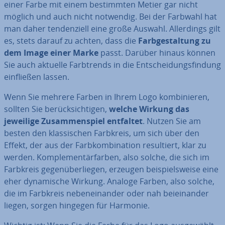
einer Farbe mit einem be­stimm­ten Metier gar nicht
möglich und auch nicht notwendig. Bei der Farbwahl hat
man daher ten­den­zi­ell eine große Auswahl. Al­ler­dings gilt
es, stets darauf zu achten, dass die
Farb­ge­stal­tung zu
dem Image einer Marke
passt. Darüber hinaus können
Sie auch aktuelle Farb­trends in die Ent­schei­dungs­fin­dung
ein­flie­ßen lassen.
Wenn Sie mehrere Farben in Ihrem Logo kom­bi­nie­ren,
sollten Sie be­rück­sich­ti­gen,
welche Wirkung das
jeweilige Zu­sam­men­spiel entfaltet
. Nutzen Sie am
besten den klas­si­schen Farbkreis, um sich über den
Effekt, der aus der Farb­kom­bi­na­ti­on re­sul­tiert, klar zu
werden. Kom­ple­men­tär­far­ben, also solche, die sich im
Farbkreis ge­gen­über­lie­gen, erzeugen bei­spiels­wei­se eine
eher dy­na­mi­sche Wirkung. Analoge Farben, also solche,
die im Farbkreis ne­ben­ein­an­der oder nah bei­ein­an­der
liegen, sorgen hingegen für Harmonie.