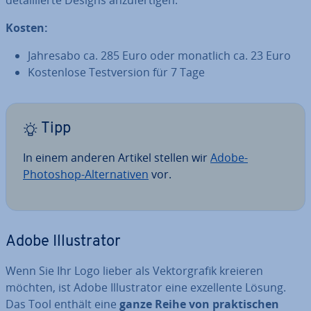
de­tail­lier­te Designs an­zu­fer­ti­gen.
Kosten:
Jahresabo ca. 285 Euro oder monatlich ca. 23 Euro
Kos­ten­lo­se Test­ver­si­on für 7 Tage
Tipp
In einem anderen Artikel stellen wir
Adobe-
Photoshop-Al­ter­na­ti­ven
vor.
Adobe Il­lus­tra­tor
Wenn Sie Ihr Logo lieber als Vek­tor­gra­fik kreieren
möchten, ist Adobe Il­lus­tra­tor eine ex­zel­len­te Lösung.
Das Tool enthält eine
ganze Reihe von prak­ti­schen