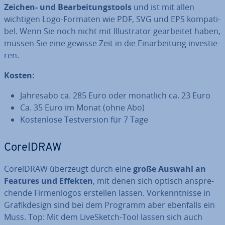
Zeichen- und Be­ar­bei­tungs­tools
und ist mit allen
wichtigen Logo-Formaten wie PDF, SVG und EPS kom­pa­ti­
bel. Wenn Sie noch nicht mit Il­lus­tra­tor ge­ar­bei­tet haben,
müssen Sie eine gewisse Zeit in die Ein­ar­bei­tung in­ves­tie­
ren.
Kosten:
Jahresabo ca. 285 Euro oder monatlich ca. 23 Euro
Ca. 35 Euro im Monat (ohne Abo)
Kos­ten­lo­se Test­ver­si­on für 7 Tage
CorelDRAW
CorelDRAW überzeugt durch eine
große Auswahl an
Features und Effekten
, mit denen sich optisch an­spre­
chen­de Fir­men­lo­gos erstellen lassen. Vor­kennt­nis­se in
Gra­fik­de­sign sind bei dem Programm aber ebenfalls ein
Muss. Top: Mit dem Li­ve­Sketch-Tool lassen sich auch