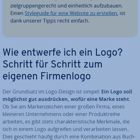
ziel­grup­pen­ge­recht und ein­heit­lich auf­zu­bau­en.
Einen
Sty­le­gui­de für eine Website zu erstellen
, ist
dank unserer Tipps recht einfach.
Wie entwerfe ich ein Logo?
Schritt für Schritt zum
eigenen Fir­men­lo­go
Der Grundsatz im Logo-Design ist simpel:
Ein Logo soll
möglichst gut aus­drü­cken, wofür eine Marke steht
.
Ob Sie am Mar­ken­zei­chen einer großen Firma, eines
kleineren Un­ter­neh­mens oder einer Pro­dukt­rei­he
arbeiten, es gibt stets cha­rak­te­ris­ti­sche Merkmale, die
sich in einem Logo auf­grei­fen und ver­ar­bei­ten lassen.
Dies geschieht häufig durch eine Kom­bi­na­ti­on aus Buch­