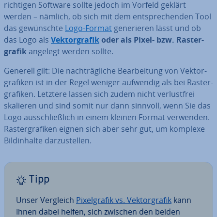
richtigen Software sollte jedoch im Vorfeld geklärt
werden – nämlich, ob sich mit dem ent­spre­chen­den Tool
das ge­wünsch­te
Logo-Format
ge­ne­rie­ren lässt und ob
das Logo als
Vek­tor­gra­fik
oder als Pixel- bzw. Ras­ter­
gra­fik
angelegt werden sollte.
Generell gilt: Die nach­träg­li­che Be­ar­bei­tung von Vek­tor­
gra­fi­ken ist in der Regel weniger aufwendig als bei Ras­ter­
gra­fi­ken. Letztere lassen sich zudem nicht ver­lust­frei
skalieren und sind somit nur dann sinnvoll, wenn Sie das
Logo aus­schließ­lich in einem kleinen Format verwenden.
Ras­ter­gra­fi­ken eignen sich aber sehr gut, um komplexe
Bild­in­hal­te dar­zu­stel­len.
Tipp
Unser Vergleich
Pi­xel­gra­fik vs. Vek­tor­gra­fik
kann
Ihnen dabei helfen, sich zwischen den beiden