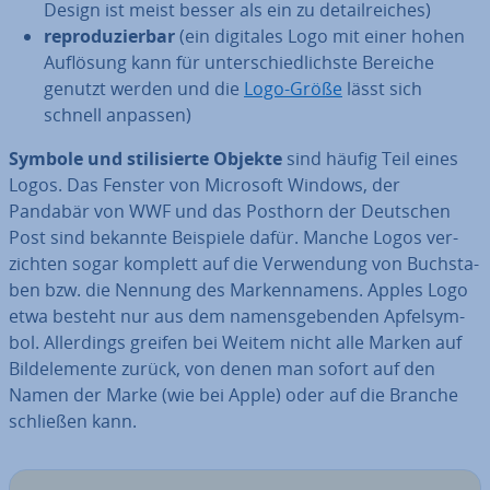
Design ist meist besser als ein zu de­tail­rei­ches)
re­pro­du­zier­bar
(ein digitales Logo mit einer hohen
Auflösung kann für un­ter­schied­lichs­te Bereiche
genutzt werden und die
Logo-Größe
lässt sich
schnell anpassen)
Symbole und sti­li­sier­te Objekte
sind häufig Teil eines
Logos. Das Fenster von Microsoft Windows, der
Pandabär von WWF und das Posthorn der Deutschen
Post sind bekannte Beispiele dafür. Manche Logos ver­
zich­ten sogar komplett auf die Ver­wen­dung von Buch­sta­
ben bzw. die Nennung des Mar­ken­na­mens. Apples Logo
etwa besteht nur aus dem na­mens­ge­ben­den Ap­fel­sym­
bol. Al­ler­dings greifen bei Weitem nicht alle Marken auf
Bild­ele­men­te zurück, von denen man sofort auf den
Namen der Marke (wie bei Apple) oder auf die Branche
schließen kann.