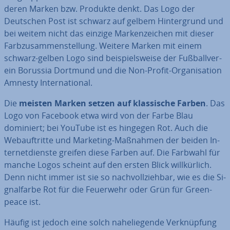
deren Marken bzw. Produkte denkt. Das Logo der
Deutschen Post ist schwarz auf gelbem Hin­ter­grund und
bei weitem nicht das einzige Mar­ken­zei­chen mit dieser
Farb­zu­sam­men­stel­lung. Weitere Marken mit einem
schwarz-gelben Logo sind bei­spiels­wei­se der Fuß­ball­ver­
ein Borussia Dortmund und die Non-Profit-Or­ga­ni­sa­ti­on
Amnesty In­ter­na­tio­nal.
Die
meisten Marken setzen auf klas­si­sche Farben
. Das
Logo von Facebook etwa wird von der Farbe Blau
dominiert; bei YouTube ist es hingegen Rot. Auch die
Web­auf­trit­te und Marketing-Maßnahmen der beiden In­
ter­net­diens­te greifen diese Farben auf. Die Farbwahl für
manche Logos scheint auf den ersten Blick will­kür­lich.
Denn nicht immer ist sie so nach­voll­zieh­bar, wie es die Si­
gnal­far­be Rot für die Feuerwehr oder Grün für Green­
peace ist.
Häufig ist jedoch eine solch na­he­lie­gen­de Ver­knüp­fung