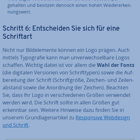
gehalten und besitzen dennoch einen hohen Wie­der­erken­
nungs­wert.
Schritt 6: Ent­schei­den Sie sich für eine
Schrift­art
Nicht nur Bild­ele­men­te können ein Logo prägen. Auch
mittels Ty­po­gra­fie kann man un­ver­wech­sel­ba­re Logos
schaffen. Wichtig dabei ist vor allem die
Wahl der Fonts
(die digitalen Versionen von Schrift­ty­pen) sowie die Auf­
be­rei­tung der Schrift (Schrift­grö­ße, Zeichen- und Zei­len­
ab­stand sowie die Anordnung der Zeichen). Beachten
Sie, dass Ihr Logo in ver­schie­de­nen Größen verwendet
werden wird. Die Schrift sollte in allen Größen gut
erkennbar sein. Weitere Hinweise dazu finden Sie in
unserem Grund­la­gen­ar­ti­kel zu
Re­spon­si­ve Webdesign
und Schrift
.