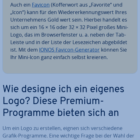
Auch ein
Favicon
(Kof­fer­wort aus „Favorite“ und
„Icon“) kann für den Wie­der­erken­nungs­wert Ihres
Un­ter­neh­mens Gold wert sein. Hierbei handelt es
sich um ein 16 × 16 oder 32 × 32 Pixel großes Mini-
Logo, das im Brow­ser­fens­ter u. a. neben der Tab-
Leiste und in der Liste der Le­se­zei­chen ab­ge­bil­det
ist. Mit dem
IONOS Favicon-Generator
können Sie
Ihr Mini-Icon ganz einfach selbst kreieren.
Wie designe ich ein eigenes
Logo? Diese Premium-
Programme bieten sich an
Um ein Logo zu erstellen, eignen sich ver­schie­de­ne
Grafik-Programme. Eine wichtige Frage bei der Wahl der