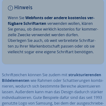
Hinweis
Wenn Sie
Webfonts oder andere kostenlos ver­
füg­ba­re Schrift­ar­ten
verwenden wollen, klären
Sie genau, ob diese wirklich kostenlos für kom­mer­
zi­el­le Zwecke verwendet werden dürfen.
Überlegen Sie auch, ob weit ver­brei­te­te Schrift­ar­
ten zu Ihrer Mar­ken­bot­schaft passen oder ob sie
viel­leicht sogar eine eigene Schrift­art benötigen.
Schrift­zei­chen können Sie zudem mit
struk­tu­rie­ren­den
Bild­ele­men­ten
wie Rahmen oder Schat­tie­run­gen kom­bi­
nie­ren, wodurch sich bestimmte Bereiche ak­zen­tu­ie­ren
lassen. Außerdem kann man das Design dadurch stärker
in­di­vi­dua­li­sie­ren. Gute Beispiele dafür sind das seit 1993
genutzte Logo von Samsung, bei dem der aus­ge­schrie­be­