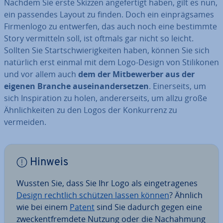
Nachdem Sie erste Skizzen an­ge­fer­tigt haben, gilt es nun,
ein passendes Layout zu finden. Doch ein ein­präg­sa­mes
Fir­men­lo­go zu entwerfen, das auch noch eine bestimmte
Story ver­mit­teln soll, ist oftmals gar nicht so leicht.
Sollten Sie Start­schwie­rig­kei­ten haben, können Sie sich
natürlich erst einmal mit dem Logo-Design von Sti­li­ko­nen
und vor allem auch
dem der Mit­be­wer­ber aus der
eigenen Branche aus­ein­an­der­set­zen
. Ei­ner­seits, um
sich In­spi­ra­ti­on zu holen, an­de­rer­seits, um allzu große
Ähn­lich­kei­ten zu den Logos der Kon­kur­renz zu
vermeiden.
Hinweis
Wussten Sie, dass Sie Ihr Logo als ein­ge­tra­ge­nes
Design rechtlich schützen lassen können
? Ähnlich
wie bei einem
Patent
sind Sie dadurch gegen eine
zweck­ent­frem­de­te Nutzung oder die Nach­ah­mung