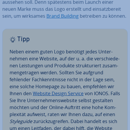
aussehen soll. Denn spä­tes­tens beim Launch einer
neuen Marke muss das Logo erstellt und ein­satz­be­reit
sein, um wirksames
Brand Building
betreiben zu können.
Tipp
Neben einem guten Logo benötigt jedes Un­ter­
neh­men eine Website, auf der u. a. die ver­schie­de­
nen Leis­tun­gen und Produkte struk­tu­riert zu­sam­
men­ge­tra­gen werden. Sollten Sie aufgrund
fehlender Fach­kennt­nis­se nicht in der Lage sein,
eine solche Homepage zu bauen, empfehlen wir
Ihnen den
Website Design Service
von IONOS. Falls
Sie Ihre Un­ter­neh­mens­web­site selbst gestalten
möchten und der Online-Auftritt eine hohe Kom­
ple­xi­tät aufweist, raten wir Ihnen dazu, auf einen
Sty­le­gui­de
zu­rück­zu­grei­fen. Dabei handelt es sich
um einen Leitfaden, der dabei hilft, die Website