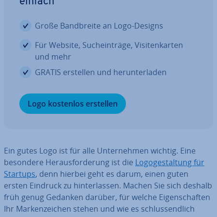
einfach
Große Band­brei­te an Logo-Designs
Für Website, Such­ein­trä­ge, Vi­si­ten­kar­ten
und mehr
GRATIS erstellen und her­un­ter­la­den
Logo kostenlos erstellen
Ein gutes Logo ist für alle Un­ter­neh­men wichtig. Eine
besondere Her­aus­for­de­rung ist die
Lo­go­ge­stal­tung für
Startups
, denn hierbei geht es darum, einen guten
ersten Eindruck zu hin­ter­las­sen. Machen Sie sich deshalb
früh genug Gedanken darüber, für welche Ei­gen­schaf­ten
Ihr Mar­ken­zei­chen stehen und wie es schluss­end­lich