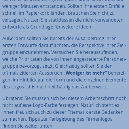
weniger Minuten ent­stan­den. Sollten Ihre ersten Einfälle
schnell im Pa­pier­korb landen, brauchen Sie nicht zu
verzagen. Nutzen Sie statt­des­sen die nicht ver­wen­de­ten
Entwürfe als Grundlage für weitere Ideen.
Außerdem sollten Sie bereits der Aus­ar­bei­tung Ihrer
ersten Entwürfe darauf achten, die Per­spek­ti­ve Ihrer Ziel­
grup­pe ein­zu­neh­men. Versuchen Sie her­aus­zu­fin­den,
welche Prio­ri­tä­ten die von Ihnen an­ge­steu­er­te Per­so­nen­
grup­pe bevorzugt setzt. Gleich­zei­tig sollten Sie den
oftmals zitierten Ausspruch
„Weniger ist mehr“
be­her­zi­
gen. Im Hinblick auf die Form und die einzelnen Elemente
des Logos ist Ein­fach­heit häufig das Zau­ber­wort.
Übrigens: Sie müssen sich bei diesem Ar­beits­schritt noch
nicht auf eine Logo-Farbe festlegen. Natürlich steht es
Ihnen frei, sich auch zu dieser Thematik erste Gedanken
zu machen. Tipps zur Farb­ge­bung des Fir­men­lo­gos
finden Sie weiter unten.