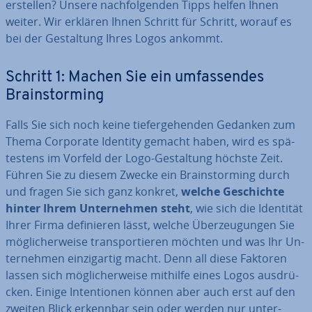
erstellen? Unsere nach­fol­gen­den Tipps helfen Ihnen
weiter. Wir erklären Ihnen Schritt für Schritt, worauf es
bei der Ge­stal­tung Ihres Logos ankommt.
Schritt 1: Machen Sie ein um­fas­sen­des
Brain­stor­ming
Falls Sie sich noch keine tie­fer­ge­hen­den Gedanken zum
Thema Corporate Identity gemacht haben, wird es spä­
tes­tens im Vorfeld der Logo-Ge­stal­tung höchste Zeit.
Führen Sie zu diesem Zwecke ein Brain­stor­ming durch
und fragen Sie sich ganz konkret,
welche Ge­schich­te
hinter Ihrem Un­ter­neh­men steht
, wie sich die Identität
Ihrer Firma de­fi­nie­ren lässt, welche Über­zeu­gun­gen Sie
mög­li­cher­wei­se trans­por­tie­ren möchten und was Ihr Un­
ter­neh­men ein­zig­ar­tig macht. Denn all diese Faktoren
lassen sich mög­li­cher­wei­se mithilfe eines Logos aus­drü­
cken. Einige In­ten­tio­nen können aber auch erst auf den
zweiten Blick erkennbar sein oder werden nur un­ter­