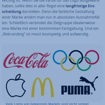
Wichtig ist: Wenn Sie die Farbe für das Logo aus­ge­wählt
haben, sollte dies in aller Regel eine
lang­fris­ti­ge Ent­
schei­dung
dar­stel­len. Denn die farbliche Ge­stal­tung
einer Marke ändert man nur in absoluten Aus­nah­me­fäl­
len. Schließ­lich verbindet die Ziel­grup­pe idea­ler­wei­se
eine Marke mit einer be­stimm­ten Farb­ge­bung. Und ein
„Re­bran­ding“ ist meist kost­spie­lig und aufwendig.
Viele Logos von bekannten Marken sind recht simpel