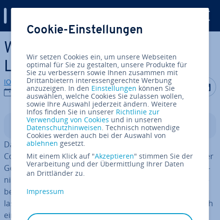
Digital Guide
Cookie-Einstellungen
Zum Haupt­in­halt springen
Wie erstelle ich ein gutes
Wir setzen Cookies ein, um unsere Webseiten
Logo?
optimal für Sie zu gestalten, unsere Produkte für
Sie zu verbessern sowie Ihnen zusammen mit
Drittanbietern interessengerechte Werbung
IONOS Redaktion
Auf Facebo
Auf Tw
A
anzuzeigen. In den
Einstellungen
können Sie
23.10.2023
auswählen, welche Cookies Sie zulassen wollen,
sowie Ihre Auswahl jederzeit ändern. Weitere
Infos finden Sie in unserer
Richtlinie zur
Verwendung von Cookies
und in unseren
In­halts­ver­zeich­nis
Datenschutzhinweisen
. Technisch notwendige
Cookies werden auch bei der Auswahl von
ablehnen
gesetzt.
Das Logo gehört zu den wich­tigs­ten Be­stand­tei­len des
Corporate Designs, denn es ist rich­tungs­wei­send bei der
Mit einem Klick auf "
Akzeptieren
" stimmen Sie der
Verarbeitung und der Übermittlung Ihrer Daten
Ge­stal­tung sämt­li­cher Ver­öf­fent­li­chun­gen und Kom­mu­
an Drittländer zu.
ni­ka­ti­ons­mit­tel. Umso wichtiger ist es, sich bei der Er­ar­
bei­tung von Layout, Farben und Schrift­art viel Zeit zu
Impressum
lassen. Für die Umsetzung der Logo-Ideen empfiehlt sich
ein ge­eig­ne­tes Tool, damit Sie Ihr Logo auch in digitaler