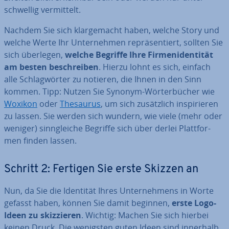
schwel­lig ver­mit­telt.
Nachdem Sie sich klar­ge­macht haben, welche Story und
welche Werte Ihr Un­ter­neh­men re­prä­sen­tiert, sollten Sie
sich überlegen,
welche Begriffe Ihre Fir­men­iden­ti­tät
am besten be­schrei­ben
. Hierzu lohnt es sich, einfach
alle Schlag­wör­ter zu notieren, die Ihnen in den Sinn
kommen. Tipp: Nutzen Sie Synonym-Wör­ter­bü­cher wie
Woxikon
oder
Thesaurus
, um sich zu­sätz­lich in­spi­rie­ren
zu lassen. Sie werden sich wundern, wie viele (mehr oder
weniger) sinn­glei­che Begriffe sich über derlei Platt­for­
men finden lassen.
Schritt 2: Fertigen Sie erste Skizzen an
Nun, da Sie die Identität Ihres Un­ter­neh­mens in Worte
gefasst haben, können Sie damit beginnen,
erste Logo-
Ideen zu skiz­zie­ren
. Wichtig: Machen Sie sich hierbei
keinen Druck. Die wenigsten guten Ideen sind innerhalb