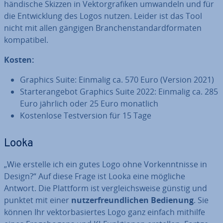
händische Skizzen in Vek­tor­gra­fi­ken umwandeln und für
die Ent­wick­lung des Logos nutzen. Leider ist das Tool
nicht mit allen gängigen Bran­chen­stan­dard­for­ma­ten
kom­pa­ti­bel.
Kosten:
Graphics Suite: Einmalig ca. 570 Euro (Version 2021)
Star­ter­an­ge­bot Graphics Suite 2022: Einmalig ca. 285
Euro jährlich oder 25 Euro monatlich
Kos­ten­lo­se Test­ver­si­on für 15 Tage
Looka
„Wie erstelle ich ein gutes Logo ohne Vor­kennt­nis­se in
Design?“ Auf diese Frage ist Looka eine mögliche
Antwort. Die Plattform ist ver­gleichs­wei­se günstig und
punktet mit einer
nut­zer­freund­li­chen Bedienung
. Sie
können Ihr vek­tor­ba­sier­tes Logo ganz einfach mithilfe