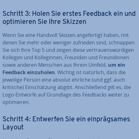
Schritt 3: Holen Sie erstes Feedback ein und
op­ti­mie­ren Sie Ihre Skizzen
Wenn Sie eine Handvoll Skizzen an­ge­fer­tigt haben, mit
denen Sie mehr oder weniger zufrieden sind, schnappen
Sie sich Ihre Top 5 und zeigen diese ver­trau­ens­wür­di­gen
Kollegen und Kol­le­gin­nen, Freunden und Freun­din­nen
sowie anderen Menschen aus Ihrem Umfeld,
um ein
Feedback ein­zu­ho­len
. Wichtig ist natürlich, dass die
jeweilige Person eine absolut ehrliche (und ggf. auch
kritische) Ein­schät­zung abgibt. An­schlie­ßend gilt es, die
Logo-Entwürfe auf Grundlage des Feedbacks weiter zu
op­ti­mie­ren.
Schritt 4: Entwerfen Sie ein ein­präg­sa­mes
Layout