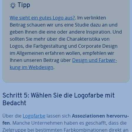
Tipp
Wie sieht ein gutes Logo aus?
. Im ver­link­ten
Beitrag schauen wir uns eine Studie dazu an und
geben Ihnen die eine oder andere In­spi­ra­ti­on. Und
sollten Sie mehr über die Cha­rak­te­ris­ti­ka von
Logos, die Farb­ge­stal­tung und Corporate Design
im All­ge­mei­nen erfahren wollen, empfehlen wir
Ihnen unseren Beitrag über
Design und Farb­wir­
kung im Webdesign
.
Schritt 5: Wählen Sie die Logofarbe mit
Bedacht
Über die
Logofarbe
lassen sich
As­so­zia­tio­nen her­vor­ru­
fen
. Manche Un­ter­neh­men haben es geschafft, dass die
Ziel­grup­pe bei be­stimm­ten Farb­kom­bi­na­tio­nen direkt an