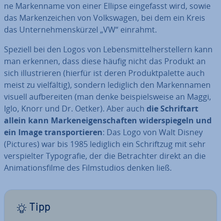
ne Mar­ken­na­me von einer Ellipse ein­ge­fasst wird, sowie
das Mar­ken­zei­chen von Volks­wa­gen, bei dem ein Kreis
das Un­ter­neh­mens­kür­zel „VW“ einrahmt.
Speziell bei den Logos von Le­bens­mit­tel­her­stel­lern kann
man erkennen, dass diese häufig nicht das Produkt an
sich il­lus­trie­ren (hierfür ist deren Pro­dukt­pa­let­te auch
meist zu viel­fäl­tig), sondern lediglich den Mar­ken­na­men
visuell auf­be­rei­ten (man denke bei­spiels­wei­se an Maggi,
Iglo, Knorr und Dr. Oetker). Aber auch
die Schrift­art
allein kann Mar­ken­ei­gen­schaf­ten wi­der­spie­geln und
ein Image trans­por­tie­ren
: Das Logo von Walt Disney
(Pictures) war bis 1985 lediglich ein Schrift­zug mit sehr
ver­spiel­ter Ty­po­gra­fie, der die Be­trach­ter direkt an die
Ani­ma­ti­ons­fil­me des Film­stu­di­os denken ließ.
Tipp