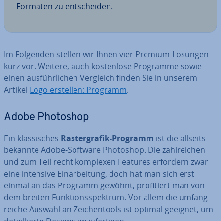
Formaten zu ent­schei­den.
Im Folgenden stellen wir Ihnen vier Premium-Lösungen
kurz vor. Weitere, auch kos­ten­lo­se Programme sowie
einen aus­führ­li­chen Vergleich finden Sie in unserem
Artikel
Logo erstellen: Programm
.
Adobe Photoshop
Ein klas­si­sches
Ras­ter­gra­fik-Programm
ist die allseits
bekannte Adobe-Software Photoshop. Die zahl­rei­chen
und zum Teil recht komplexen Features erfordern zwar
eine intensive Ein­ar­bei­tung, doch hat man sich erst
einmal an das Programm gewöhnt, pro­fi­tiert man von
dem breiten Funk­ti­ons­spek­trum. Vor allem die um­fang­
rei­che Auswahl an Zei­chen­tools ist optimal geeignet, um