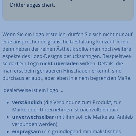
Dritter ab­ge­si­chert.
Wenn Sie ein Logo erstellen, dürfen Sie sich nicht nur auf
eine an­spre­chen­de grafische Ge­stal­tung kon­zen­trie­ren,
denn neben der reinen Ästhetik sollte man noch weitere
Aspekte des Logo-Designs be­rück­sich­ti­gen. Bei­spiels­wei­
se darf ein Logo
nicht überladen
wirken. Details, die
man erst beim genaueren Hin­schau­en erkennt, sind
durchaus erlaubt, aber eben in einem be­grenz­ten Maße.
Idea­ler­wei­se ist ein Logo …
ver­ständ­lich
(die Ver­bin­dung zum Produkt, zur
Marke oder Un­ter­neh­men ist nach­voll­zieh­bar)
un­ver­wech­sel­bar
(mit ihm soll die Marke auf Anhieb
verbunden werden),
ein­präg­sam
(ein grund­le­gend mi­ni­ma­lis­ti­sches