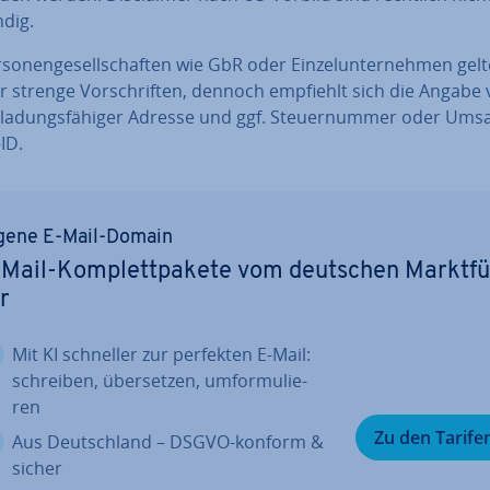
dig.
­so­nen­ge­sell­schaf­ten wie GbR oder Ein­zel­un­ter­neh­men gel
r strenge Vor­schrif­ten, dennoch empfiehlt sich die Angabe
a­dungs­fä­hi­ger Adresse und ggf. Steu­er­num­mer oder Um­sa
-ID.
gene E-Mail-Domain
Mail-Kom­plett­pa­ke­te vom deutschen Markt­f
r
Mit KI schneller zur perfekten E-Mail:
schreiben, über­set­zen, um­for­mu­lie­
ren
Zu den Tarife
Aus Deutsch­land – DSGVO-konform &
sicher