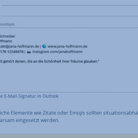
te E-Mail-Signatur in Outlook
­li­che Elemente wie Zitate oder Emojis sollten si­tua­ti­ons­ab­hä
arsam ein­ge­setzt werden.