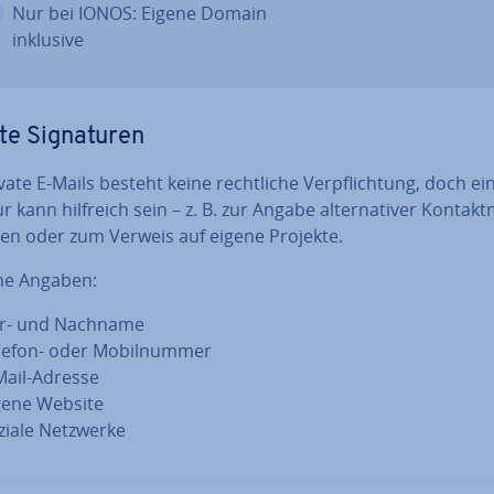
Nur bei IONOS: Eigene Domain
inklusive
e Si­gna­tu­ren
vate E-Mails besteht keine recht­li­che Ver­pflich­tung, doch ei
r kann hilfreich sein – z. B. zur Angabe al­ter­na­ti­ver Kon­takt
i­ten oder zum Verweis auf eigene Projekte.
he Angaben:
r- und Nachname
lefon- oder Mo­bil­num­mer
Mail-Adresse
gene Website
ziale Netzwerke