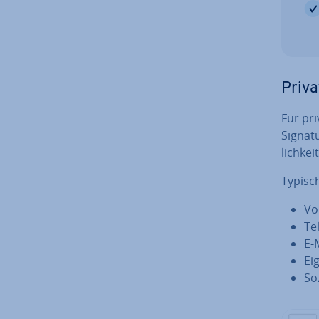
Privat
Für pri
Signatu
lich­ke
Typisc
Vo
Te
E-
Ei
So