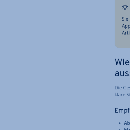
Sie
App
Art
Wie
aus
Die Ge­
klare S
Emp­f
Ab