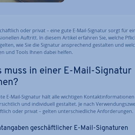
chäft­lich oder privat – eine gute E-Mail-Signatur sorgt für e
­sio­nel­len Auftritt. In diesem Artikel erfahren Sie, welche Pflic
gelten, wie Sie die Signatur an­spre­chend gestalten und wel
en und Tools Ihnen dabei helfen.
 muss in einer E-Mail-Signatur
hen?
te E-Mail-Signatur hält alle wichtigen Kon­takt­in­for­ma­tio­nen
r­sicht­lich und in­di­vi­du­ell gestaltet. Je nach Ver­wen­dungs­zw
t­lich oder privat – gelten un­ter­schied­li­che An­for­de­run­gen.
t­an­ga­ben ge­schäft­li­cher E-Mail-Si­gna­tu­ren