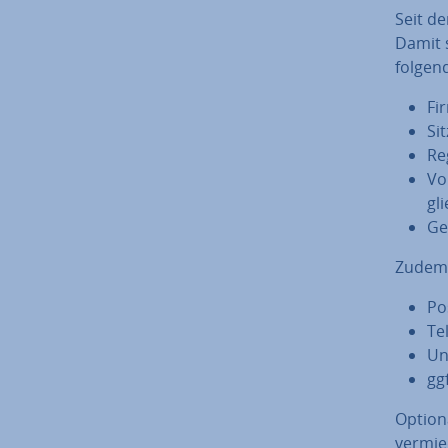
Seit de
Damit s
folgend
Fir
Sit
Re­
Vo
gli
Ge­
Zudem 
Po
Te
Un
gg
Optiona
vermied