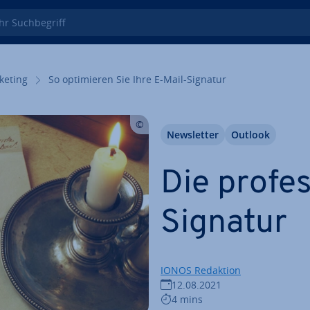
 Such­be­griff
keting
So op­ti­mie­ren Sie Ihre E-Mail-Signatur
News­let­ter
Outlook
Die pro­fes
Signatur
IONOS Redaktion
12.08.2021
4 mins