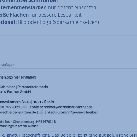
ximal zwei Schrift­ar­ten
­ter­neh­mens­far­ben
nur dezent einsetzen
iße Flächen
für bessere Les­bar­keit
tional:
Bild oder Logo (sparsam einsetzen)
l-Signatur (ge­schäft­lich): Das Beispiel zeigt eine gut gelungene Si