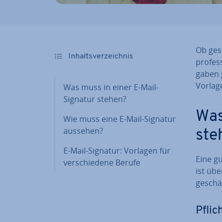
Ob ge­s
In­halts­ver­zeich­nis
pro­fes
ga­ben 
Vorlag
Was muss in einer E-Mail-
Signatur stehen?
Was
Wie muss eine E-Mail-Signatur
aussehen?
ste
E-Mail-Signatur: Vorlagen für
Eine gu
ver­schie­de­ne Berufe
ist übe
ge­schäf
Pflich