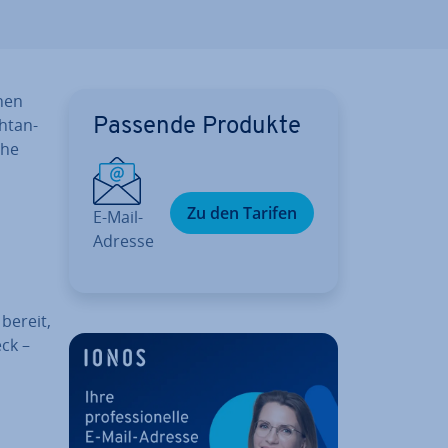
inen
ht­an­
Passende Produkte
che
Zu den Tarifen
E-Mail-
Adresse
 bereit,
eck –