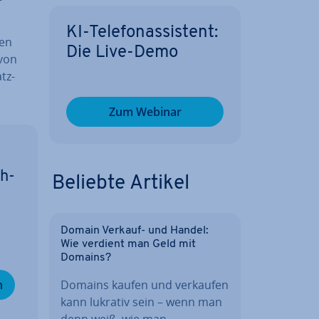
KI-Te­le­fon­as­sis­tent:
ten
Die Live-Demo
 von
tz­
Zum Webinar
üh­
Beliebte Artikel
Domain Verkauf- und Handel:
Wie verdient man Geld mit
Domains?
n
Domains kaufen und verkaufen
kann lukrativ sein – wenn man
denn weiß, wie man