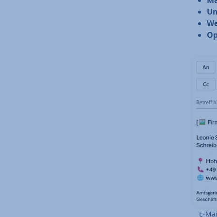
Ma
Un
We
Op
E-Mai