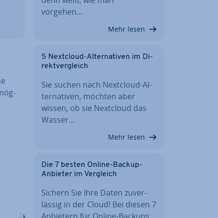
vorgehen…
Mehr lesen
5 Nextcloud-Al­ter­na­ti­ven im Di­
rekt­ver­gleich
ne
Sie suchen nach Nextcloud-Al­
­mög­
ter­na­ti­ven, möchten aber
wissen, ob sie Nextcloud das
Wasser…
Mehr lesen
Die 7 besten Online-Backup-
Anbieter im Vergleich
Sichern Sie Ihre Daten zu­ver­
läs­sig in der Cloud! Bei diesen 7
Anbietern für Online-Backups…