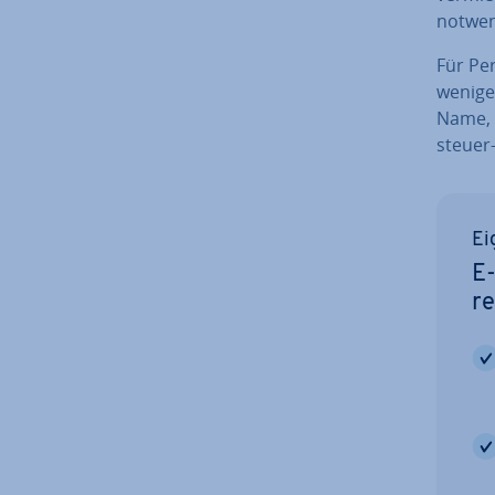
notwen
Für Per
wenige
Name, l
steu­er
Ei
E-
re