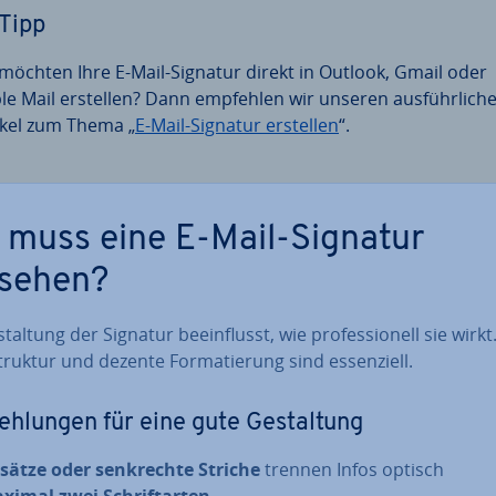
Tipp
 möchten Ihre E-Mail-Signatur direkt in Outlook, Gmail oder
le Mail erstellen? Dann empfehlen wir unseren aus­führ­li­ch
ikel zum Thema „
E-Mail-Signatur erstellen
“.
 muss eine E-Mail-Signatur
sehen?
stal­tung der Signatur be­ein­flusst, wie pro­fes­sio­nell sie wirkt
truktur und dezente For­ma­tie­rung sind es­sen­zi­ell.
eh­lun­gen für eine gute Ge­stal­tung
sätze oder senk­rech­te Striche
trennen Infos optisch