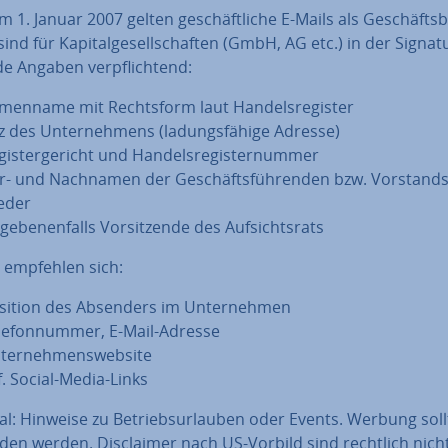
m 1. Januar 2007 gelten ge­schäft­li­che E-Mails als Ge­schäfts­br
ind für Ka­pi­tal­ge­sell­schaf­ten (GmbH, AG etc.) in der Signat
e Angaben ver­pflich­tend:
­men­na­me mit Rechts­form laut Han­dels­re­gis­ter
z des Un­ter­neh­mens (la­dungs­fä­hi­ge Adresse)
gis­ter­ge­richt und Han­dels­re­gis­ter­num­mer
r- und Nachnamen der Ge­schäfts­füh­ren­den bzw. Vor­stands
e­der
ge­be­nen­falls Vor­sit­zen­de des Auf­sichts­rats
empfehlen sich:
sition des Absenders im Un­ter­neh­men
­le­fon­num­mer, E-Mail-Adresse
­ter­neh­mens­web­site
f. Social-Media-Links
l: Hinweise zu Be­triebs­ur­lau­ben oder Events. Werbung soll
en werden. Dis­clai­mer nach US-Vorbild sind rechtlich nich