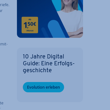
ie­fe.
ur
­mit­
10 Jahre Digital
Guide: Eine Er­folgs­
ge­schich­te
Evolution erleben
te
t