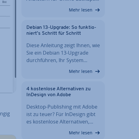
Mehr lesen
Debian 13-Upgrade: So funk­tio­
niert’s Schritt für Schritt
Diese Anleitung zeigt Ihnen, wie
Sie ein Debian 13-Upgrade
durch­füh­ren, Ihr System…
Mehr lesen
4 kos­ten­lo­se Al­ter­na­ti­ven zu
InDesign von Adobe
Desktop-Pu­bli­shing mit Adobe
n­gig
ist zu teuer? Für InDesign gibt
es kos­ten­lo­se Al­ter­na­ti­ven,…
Mehr lesen