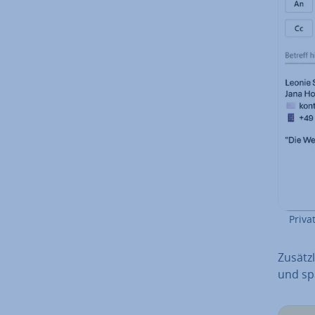
Priva
Zu­sätz
und sp