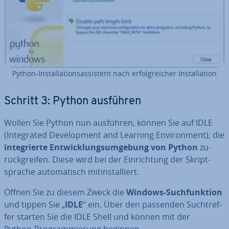
Python-In­stal­la­ti­ons­as­sis­tent nach er­folg­rei­cher In­stal­la­ti­on
Schritt 3: Python ausführen
Wollen Sie Python nun ausführen, können Sie auf IDLE
(In­te­gra­ted De­ve­lo­p­ment and Learning En­vi­ron­ment), die
in­te­grier­te Ent­wick­lungs­um­ge­bung von Python
zu­
rück­grei­fen. Diese wird bei der Ein­rich­tung der Skript­
spra­che au­to­ma­tisch mit­in­stal­liert.
Öffnen Sie zu diesem Zweck die
Windows-Such­funk­ti­on
und tippen Sie „
IDLE
“ ein. Über den passenden Such­tref­
fer starten Sie die IDLE Shell und können mit der