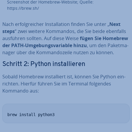
Screen­shot der Homebrew-Website; Quelle:
https://brew.sh/
Nach er­folg­rei­cher In­stal­la­ti­on finden Sie unter „
Next
steps
“ zwei weitere Kommandos, die Sie beide ebenfalls
ausführen sollten. Auf diese Weise
fügen Sie Homebrew
der PATH-Um­ge­bungs­va­ria­ble hinzu
, um den Pa­ket­ma­
na­ger über die Kom­man­do­zei­le nutzen zu können.
Schritt 2: Python in­stal­lie­ren
Sobald Homebrew in­stal­liert ist, können Sie Python ein­
rich­ten. Hierfür führen Sie im Terminal folgendes
Kommando aus:
brew install python3