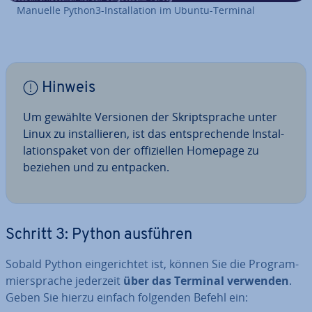
Manuelle Python3-In­stal­la­ti­on im Ubuntu-Terminal
Hinweis
Um gewählte Versionen der Skript­spra­che unter
Linux zu in­stal­lie­ren, ist das ent­spre­chen­de In­stal­
la­ti­ons­pa­ket von der of­fi­zi­el­len Homepage zu
beziehen und zu entpacken.
Schritt 3: Python ausführen
Sobald Python ein­ge­rich­tet ist, können Sie die Pro­gram­
mier­spra­che jederzeit
über das Terminal verwenden
.
Geben Sie hierzu einfach folgenden Befehl ein: