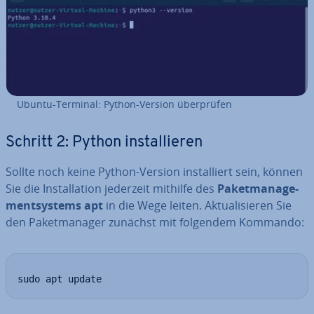
Ubuntu-Terminal: Python-Version über­prü­fen
Schritt 2: Python in­stal­lie­ren
Sollte noch keine Python-Version in­stal­liert sein, können
Sie die In­stal­la­ti­on jederzeit mithilfe des
Pa­ket­ma­nage­
ment­sys­tems apt
in die Wege leiten. Ak­tua­li­sie­ren Sie
den Pa­ket­ma­na­ger zunächst mit folgendem Kommando:
sudo apt update