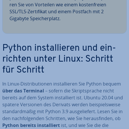
ren Sie von Vorteilen wie einem kos­ten­frei­en
SSL/TLS-Zer­ti­fi­kat und einem Postfach mit 2
Gigabyte Spei­cher­platz.
Python in­stal­lie­ren und ein­
rich­ten unter Linux: Schritt
für Schritt
In Linux-Dis­tri­bu­tio­nen in­stal­lie­ren Sie Python bequem
über das Terminal
– sofern die Skript­spra­che nicht
bereits auf dem System in­stal­liert ist. Ubuntu 20.04 und
spätere Versionen des Derivats werden bei­spiels­wei­se
stan­dard­mä­ßig mit Python 3.9 aus­ge­lie­fert. Lesen Sie in
den nach­fol­gen­den Schritten, wie Sie her­aus­fin­den, ob
Python bereits in­stal­liert
ist, und wie Sie die die