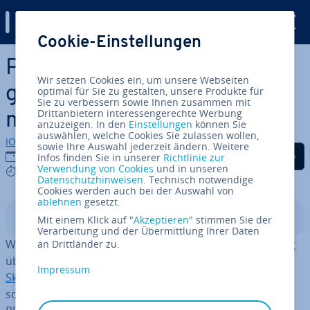
Digital Guide
Cookie-Einstellungen
Zum Haupt­in­halt springen
Python in­stal­lie­ren: An­lei­tun­
Wir setzen Cookies ein, um unsere Webseiten
gen für Windows, Linux und
optimal für Sie zu gestalten, unsere Produkte für
Sie zu verbessern sowie Ihnen zusammen mit
Drittanbietern interessengerechte Werbung
macOS
anzuzeigen. In den
Einstellungen
können Sie
auswählen, welche Cookies Sie zulassen wollen,
IONOS Redaktion
sowie Ihre Auswahl jederzeit ändern. Weitere
Auf Facebook teilen
Auf Twitter teilen
Auf LinkedIn tei
24.02.2023
Infos finden Sie in unserer
Richtlinie zur
Verwendung von Cookies
und in unseren
7 mins
Datenschutzhinweisen
. Technisch notwendige
Cookies werden auch bei der Auswahl von
ablehnen
gesetzt.
In­halts­ver­zeich­nis
Mit einem Klick auf "
Akzeptieren
" stimmen Sie der
Verarbeitung und der Übermittlung Ihrer Daten
Wollen Sie Python in­stal­lie­ren, führt der ein­fachs­te Weg
an Drittländer zu.
über die of­fi­zi­el­len In­stal­la­ti­ons­pa­ke­te der beliebten
Impressum
Skript­spra­che
. Dabei haben Sie die Wahl zwischen ver­
schie­de­nen älteren und neueren Versionen für diverse