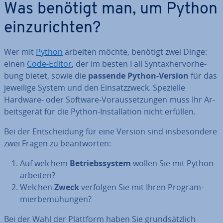
Was benötigt man, um Python
ein­zu­rich­ten?
Wer mit
Python
arbeiten möchte, benötigt zwei Dinge:
einen
Code-Editor
, der im besten Fall Syn­tax­her­vor­he­
bung bietet, sowie die
passende Python-Version
für das
jeweilige System und den Ein­satz­zweck. Spezielle
Hardware- oder Software-Vor­aus­set­zun­gen muss Ihr Ar­
beits­ge­rät für die Python-In­stal­la­ti­on nicht erfüllen.
Bei der Ent­schei­dung für eine Version sind ins­be­son­de­re
zwei Fragen zu be­ant­wor­ten:
Auf welchem
Be­triebs­sys­tem
wollen Sie mit Python
arbeiten?
Welchen
Zweck
verfolgen Sie mit Ihren Pro­gram­
mier­be­mü­hun­gen?
Bei der Wahl der Plattform haben Sie grund­sätz­lich