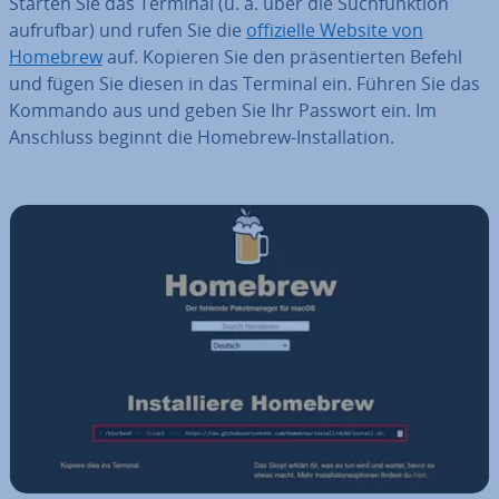
Starten Sie das Terminal (u. a. über die Such­funk­ti­on
aufrufbar) und rufen Sie die
of­fi­zi­el­le Website von
Homebrew
auf. Kopieren Sie den prä­sen­tier­ten Befehl
und fügen Sie diesen in das Terminal ein. Führen Sie das
Kommando aus und geben Sie Ihr Passwort ein. Im
Anschluss beginnt die Homebrew-In­stal­la­ti­on.