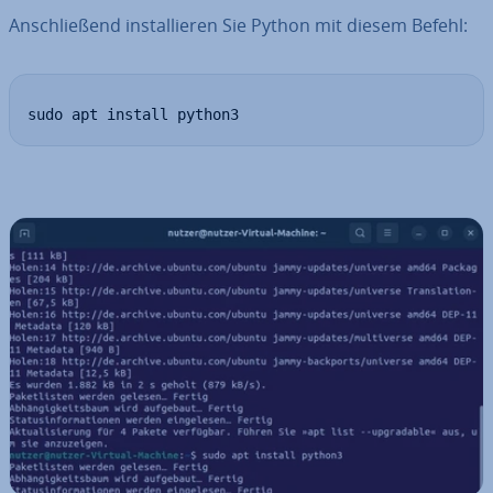
An­schlie­ßend in­stal­lie­ren Sie Python mit diesem Befehl:
sudo apt install python3