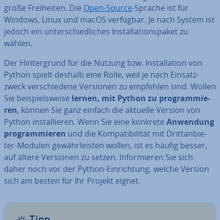
große Frei­hei­ten. Die
Open-Source
-Sprache ist für
Windows, Linux und macOS verfügbar. Je nach System ist
jedoch ein un­ter­schied­li­ches In­stal­la­ti­ons­pa­ket zu
wählen.
Der Hin­ter­grund für die Nutzung bzw. In­stal­la­ti­on von
Python spielt deshalb eine Rolle, weil je nach Ein­satz­
zweck ver­schie­de­ne Versionen zu empfehlen sind. Wollen
Sie bei­spiels­wei­se
lernen, mit Python zu pro­gram­mie­
ren
, können Sie ganz einfach die aktuelle Version von
Python in­stal­lie­ren. Wenn Sie eine konkrete
Anwendung
pro­gram­mie­ren
und die Kom­pa­ti­bi­li­tät mit Dritt­an­bie­
ter-Modulen ge­währ­leis­ten wollen, ist es häufig besser,
auf ältere Versionen zu setzen. In­for­mie­ren Sie sich
daher noch vor der Python-Ein­rich­tung, welche Version
sich am besten für Ihr Projekt eignet.