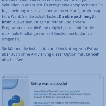
Sekunden in Anspruch. Es erfolgt eine ent­spre­chen­de Er­
folgs­mel­dung inklusive einer weiteren Kon­fi­gu­ra­ti­ons­op­
ti­on: Wenb Sie die Schalt­flä­che „
Disable path length
limit
“ auswählen, ist es für Python und andere
Programme an­schlie­ßend möglich, das Limit für die
maximale Pfadlänge von 260 Zeichen bei Bedarf zu
umgehen.
Sie können die In­stal­la­ti­on und Ein­rich­tung von Python
aber auch ohne Ak­ti­vie­rung dieser Option mit „
Cancel
“
ab­schlie­ßen.