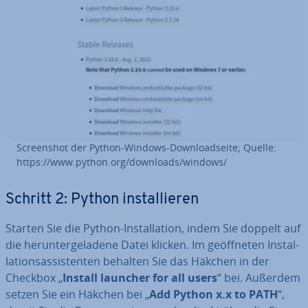
Screen­shot der Python-Windows-Down­load­sei­te; Quelle:
https://www.python.org/downloads/windows/
Schritt 2: Python in­stal­lie­ren
Starten Sie die Python-In­stal­la­ti­on, indem Sie doppelt auf
die her­un­ter­ge­la­de­ne Datei klicken. Im ge­öff­ne­ten In­stal­
la­ti­ons­as­sis­ten­ten behalten Sie das Häkchen in der
Checkbox „
Install launcher for all users
“ bei. Außerdem
setzen Sie ein Häkchen bei „
Add Python x.x to PATH
“,