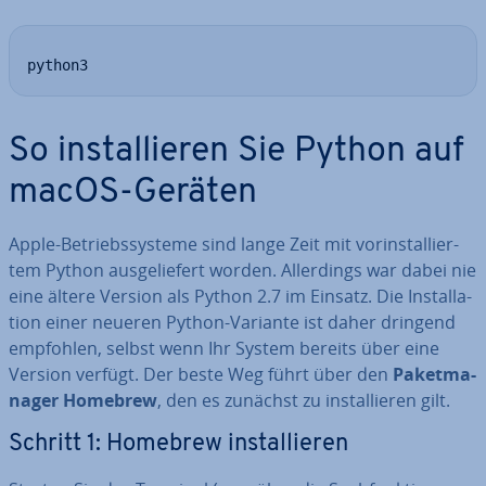
python3
So in­stal­lie­ren Sie Python auf
macOS-Geräten
Apple-Be­triebs­sys­te­me sind lange Zeit mit vor­in­stal­lier­
tem Python aus­ge­lie­fert worden. Al­ler­dings war dabei nie
eine ältere Version als Python 2.7 im Einsatz. Die In­stal­la­
ti­on einer neueren Python-Variante ist daher dringend
empfohlen, selbst wenn Ihr System bereits über eine
Version verfügt. Der beste Weg führt über den
Pa­ket­ma­
na­ger Homebrew
, den es zunächst zu in­stal­lie­ren gilt.
Schritt 1: Homebrew in­stal­lie­ren