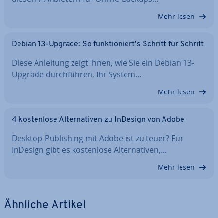
Mehr lesen
Debian 13-Upgrade: So funk­tio­niert’s Schritt für Schritt
Diese Anleitung zeigt Ihnen, wie Sie ein Debian 13-
Upgrade durch­füh­ren, Ihr System…
Mehr lesen
4 kos­ten­lo­se Al­ter­na­ti­ven zu InDesign von Adobe
Desktop-Pu­bli­shing mit Adobe ist zu teuer? Für
InDesign gibt es kos­ten­lo­se Al­ter­na­ti­ven,…
Mehr lesen
Ähnliche Artikel