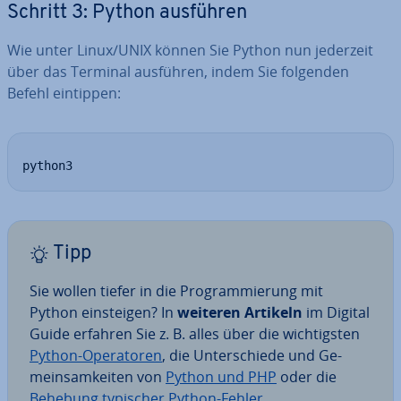
Schritt 3: Python ausführen
Wie unter Linux/UNIX können Sie Python nun jederzeit
über das Terminal ausführen, indem Sie folgenden
Befehl eintippen:
python3
Tipp
Sie wollen tiefer in die Pro­gram­mie­rung mit
Python ein­stei­gen? In
weiteren Artikeln
im Digital
Guide erfahren Sie z. B. alles über die wich­tigs­ten
Python-Ope­ra­to­ren
, die Un­ter­schie­de und Ge­
mein­sam­kei­ten von
Python und PHP
oder die
Behebung typischer Python-Fehler
.