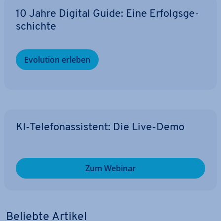
10 Jahre Digital Guide: Eine Er­folgs­ge­
schich­te
Evolution erleben
KI-Te­le­fon­as­sis­tent: Die Live-Demo
Zum Webinar
Beliebte Artikel