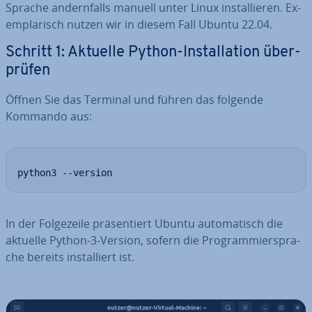
Sprache an­dern­falls manuell unter Linux in­stal­lie­ren. Ex­
em­pla­risch nutzen wir in diesem Fall Ubuntu 22.04.
Schritt 1: Aktuelle Python-In­stal­la­ti­on über­
prü­fen
Öffnen Sie das Terminal und führen das folgende
Kommando aus:
python3 --version
In der Fol­ge­zei­le prä­sen­tiert Ubuntu au­to­ma­tisch die
aktuelle Python-3-Version, sofern die Pro­gram­mier­spra­
che bereits in­stal­liert ist.