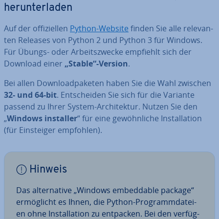
her­un­ter­la­den
Auf der of­fi­zi­el­len
Python-Website
finden Sie alle re­le­van­
ten Releases von Python 2 und Python 3 für Windows.
Für Übungs- oder Ar­beits­zwe­cke empfiehlt sich der
Download einer
„Stable“-Version
.
Bei allen Down­load­pa­ke­ten haben Sie die Wahl zwischen
32- und 64-bit
. Ent­schei­den Sie sich für die Variante
passend zu Ihrer System-Ar­chi­tek­tur. Nutzen Sie den
„
Windows installer
“ für eine ge­wöhn­li­che In­stal­la­ti­on
(für Ein­stei­ger empfohlen).
Hinweis
Das al­ter­na­ti­ve „Windows em­bed­da­ble package“
er­mög­licht es Ihnen, die Python-Pro­gramm­da­tei­
en ohne In­stal­la­ti­on zu entpacken. Bei den ver­füg­