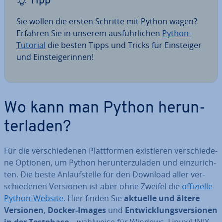
Tipp
Sie wollen die ersten Schritte mit Python wagen?
Erfahren Sie in unserem aus­führ­li­chen
Python-
Tutorial
die besten Tipps und Tricks für Ein­stei­ger
und Ein­stei­ge­rin­nen!
Wo kann man Python her­un­
ter­la­den?
Für die ver­schie­de­nen Platt­for­men exis­tie­ren ver­schie­de­
ne Optionen, um Python her­un­ter­zu­la­den und ein­zu­rich­
ten. Die beste An­lauf­stel­le für den Download aller ver­
schie­de­nen Versionen ist aber ohne Zweifel die
of­fi­zi­el­le
Python-Website
. Hier finden Sie
aktuelle und ältere
Versionen
,
Docker-Images
und
Ent­wick­lungs­ver­sio­nen