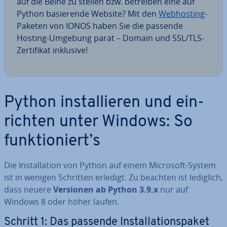
auf die Beine zu stellen bzw. betreiben eine auf
Python ba­sie­ren­de Website? Mit den
Web­hos­ting
-
Paketen von IONOS haben Sie die passende
Hosting-Umgebung parat – Domain und SSL/TLS-
Zer­ti­fi­kat inklusive!
Python in­stal­lie­ren und ein­
rich­ten unter Windows: So
funk­tio­niert’s
Die In­stal­la­ti­on von Python auf einem Microsoft-System
ist in wenigen Schritten erledigt. Zu beachten ist lediglich,
dass neuere
Versionen ab Python 3.9.x
nur auf
Windows 8 oder höher laufen.
Schritt 1: Das passende In­stal­la­ti­ons­pa­ket