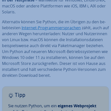
in der Testphase
– wahlweise für Windows, Linux/UNIX,
macOS oder andere Platt­for­men wie iOS, IBM i, AIX oder
Solaris.
Al­ter­na­tiv können Sie Python, die im Übrigen zu den be­
lieb­tes­ten
Internet-Pro­gram­mier­spra­chen
zählt, auch auf
anderen Wegen her­un­ter­la­den: Nutzer und Nut­ze­rin­nen
von Linux bzw. macOS können die In­stal­la­ti­ons­da­tei­en
bei­spiels­wei­se auch direkt via Pa­ket­ma­na­ger beziehen.
Um Python auf neueren Microsoft-Be­triebs­sys­te­men wie
Windows 10 oder 11 zu in­stal­lie­ren, können Sie auf den
Microsoft Store zu­rück­grei­fen. Dieser ist von Hause aus
in­stal­liert und hält ver­schie­de­ne Python-Versionen zum
direkten Download bereit.
Tipp
Sie nutzen Python, um ein
eigenes Web­pro­jekt