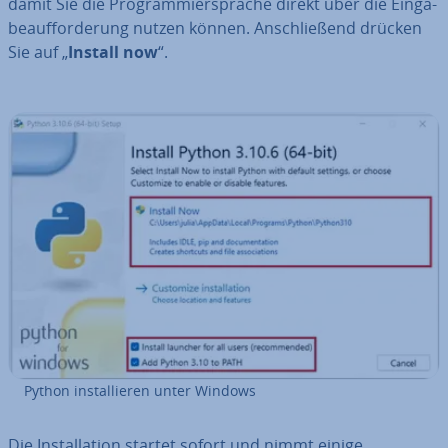
damit Sie die Pro­gram­mier­spra­che direkt über die Ein­ga­
be­auf­for­de­rung nutzen können. An­schlie­ßend drücken
Sie auf „
Install now
“.
Python in­stal­lie­ren unter Windows
Die In­stal­la­ti­on startet sofort und nimmt einige