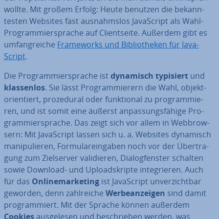
wollte. Mit großem Erfolg: Heute benutzen die be­kann­
tes­ten Websites fast aus­nahms­los Ja­va­Script als Wahl-
Pro­gram­mier­spra­che auf Cli­ent­sei­te. Außerdem gibt es
um­fang­rei­che
Frame­works und Bi­blio­the­ken für Ja­va­
Script
.
Die Pro­gram­mier­spra­che ist
dynamisch typisiert
und
klas­sen­los
. Sie lässt Pro­gram­mie­rern die Wahl, ob­jekt­
ori­en­tiert, pro­ze­du­ral oder funk­tio­nal zu pro­gram­mie­
ren, und ist somit eine äußerst an­pas­sungs­fä­hi­ge Pro­
gram­mier­spra­che. Das zeigt sich vor allem in Web­brow­
sern: Mit Ja­va­Script lassen sich u. a. Websites dynamisch
ma­ni­pu­lie­ren, For­mu­lar­ein­ga­ben noch vor der Über­tra­
gung zum Ziel­ser­ver va­li­die­ren, Dia­log­fens­ter schalten
sowie Download- und Uploadskrip­te in­te­grie­ren. Auch
für das
On­line­mar­ke­ting
ist Ja­va­Script un­ver­zicht­bar
geworden, denn zahl­rei­che
Wer­be­an­zei­gen
sind damit
pro­gram­miert. Mit der Sprache können außerdem
Cookies
aus­ge­le­sen und be­schrie­ben werden, was