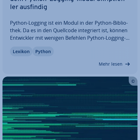
ler ausfindig
Python-Logging ist ein Modul in der Python-Bi­blio­
thek. Da es in den Quellcode in­te­griert ist, können
Ent­wick­ler mit wenigen Befehlen Python-Logging-
to-File vornehmen – also eine Log-Datei erstellen
Lexikon
Python
und Hinweise an diese Datei senden, die beim
Ablauf einer Anwendung geloggt…
Mehr lesen