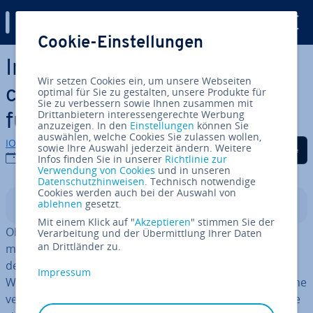
Digital Guide
Cookie-Einstellungen
Zum Haupt­in­halt springen
Internet-Pro­gram­mier­spra­
Wir setzen Cookies ein, um unsere Webseiten
chen: Die besten Sprachen
optimal für Sie zu gestalten, unsere Produkte für
Sie zu verbessern sowie Ihnen zusammen mit
Drittanbietern interessengerechte Werbung
fürs Web
anzuzeigen. In den
Einstellungen
können Sie
auswählen, welche Cookies Sie zulassen wollen,
IONOS Redaktion
Auf Facebook teilen
Auf Twitter teilen
Auf LinkedIn tei
sowie Ihre Auswahl jederzeit ändern. Weitere
25.01.2022
Infos finden Sie in unserer
Richtlinie zur
Verwendung von Cookies
und in unseren
Datenschutzhinweisen
. Technisch notwendige
Cookies werden auch bei der Auswahl von
ablehnen
gesetzt.
In­halts­ver­zeich­nis
Mit einem Klick auf "
Akzeptieren
" stimmen Sie der
Ob Sie auf YouTube Videos ansehen, sich per LinkedIn
Verarbeitung und der Übermittlung Ihrer Daten
an Drittländer zu.
mit Ge­schäfts­part­nern vernetzen oder einen Artikel in
der Wikipedia lesen – die großen und viel­be­such­ten
Impressum
Websites funk­tio­nie­ren in aller Regel rei­bungs­los. Welche
ver­schie­de­nen Skripte im Hin­ter­grund ablaufen und wie