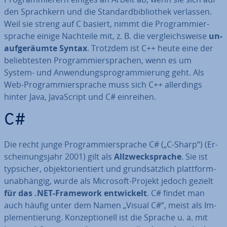
den Sprach­kern und die Stan­dard­bi­blio­thek verlassen.
Weil sie streng auf C basiert, nimmt die Pro­gram­mier­
spra­che einige Nachteile mit, z. B. die ver­gleichs­wei­se
un­
auf­ge­räum­te Syntax
. Trotzdem ist C++ heute eine der
be­lieb­tes­ten Pro­gram­mier­spra­chen, wenn es um
System- und An­wen­dungs­pro­gram­mie­rung geht. Als
Web-Pro­gram­mier­spra­che muss sich C++ al­ler­dings
hinter Java, Ja­va­Script und C# einreihen.
C#
Die recht junge Pro­gram­mier­spra­che C# („C-Sharp“) (Er­
schei­nungs­jahr 2001) gilt als
All­zweck­spra­che
. Sie ist
typsicher, ob­jekt­ori­en­tiert und grund­sätz­lich platt­form­
un­ab­hän­gig, wurde als Microsoft-Projekt jedoch gezielt
für das .NET-Framework ent­wi­ckelt
. C# findet man
auch häufig unter dem Namen „Visual C#“, meist als Im­
ple­men­tie­rung. Kon­zep­tio­nell ist die Sprache u. a. mit