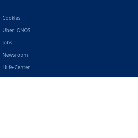
Cookies
Über IONOS
Jobs
Newsroom
Hilfe-Center
AGB
Da­ten­schutz
Impressum