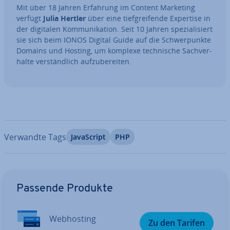
Mit über 18 Jahren Erfahrung im Content Marketing
verfügt
Julia Hertler
über eine tief­grei­fen­de Expertise in
der digitalen Kom­mu­ni­ka­ti­on. Seit 10 Jahren spe­zia­li­siert
sie sich beim IONOS Digital Guide auf die Schwer­punk­te
Domains und Hosting, um komplexe tech­ni­sche Sach­ver­
hal­te ver­ständ­lich auf­zu­be­rei­ten.
Verwandte Tags
Ja­va­Script
PHP
Zum Hauptmenü
Passende Produkte
Web­hos­ting
Zu den Tarifen