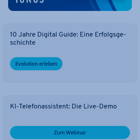
10 Jahre Digital Guide: Eine Er­folgs­ge­
schich­te
Evolution erleben
KI-Te­le­fon­as­sis­tent: Die Live-Demo
Zum Webinar