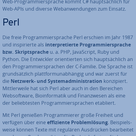
Web-Pro­gram­mier­spra­che kommt C# haupt­säch­lich für
Web-APIs und diverse Web­an­wen­dun­gen zum Einsatz.
Perl
Die freie Pro­gram­mier­spra­che Perl erschien im Jahr 1987
und in­spi­rier­te als
in­ter­pre­tier­te Pro­gram­mier­spra­che
bzw. Skript­spra­che
u. a. PHP, Ja­va­Script, Ruby und
Python. Die Ent­wick­ler ori­en­tier­ten sich haupt­säch­lich an
den Pro­gram­mier­spra­chen der C-Familie. Die Sprache ist
grund­sätz­lich platt­form­un­ab­hän­gig und war zuerst für
die
Netzwerk- und Sys­tem­ad­mi­nis­tra­ti­on
kon­zi­piert.
Mitt­ler­wei­le hat sich Perl aber auch in den Bereichen
Web­soft­ware, Bio­in­for­ma­tik und Fi­nanz­we­sen als eine
der be­lieb­tes­ten Pro­gram­mier­spra­chen etabliert.
Mit Perl genießen Pro­gram­mie­rer große Freiheit und
verfügen über eine
ef­fi­zi­en­te Pro­blem­lö­sung
. Bei­spiels­
wei­se können Texte mit regulären Aus­drü­cken be­ar­bei­tet