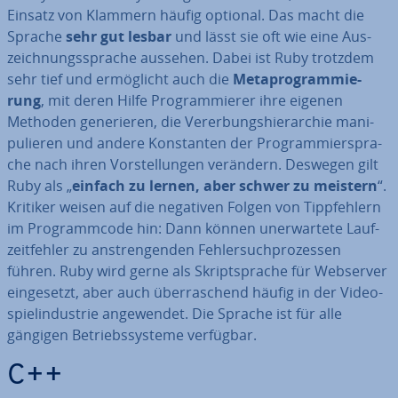
Einsatz von Klammern häufig optional. Das macht die
Sprache
sehr gut lesbar
und lässt sie oft wie eine Aus­
zeich­nungs­spra­che aussehen. Dabei ist Ruby trotzdem
sehr tief und er­mög­licht auch die
Me­ta­pro­gram­mie­
rung
, mit deren Hilfe Pro­gram­mie­rer ihre eigenen
Methoden ge­ne­rie­ren, die Ver­er­bungs­hier­ar­chie ma­ni­
pu­lie­ren und andere Kon­stan­ten der Pro­gram­mier­spra­
che nach ihren Vor­stel­lun­gen verändern. Deswegen gilt
Ruby als „
einfach zu lernen, aber schwer zu meistern
“.
Kritiker weisen auf die negativen Folgen von Tipp­feh­lern
im Pro­gramm­code hin: Dann können un­er­war­te­te Lauf­
zeit­feh­ler zu an­stren­gen­den Feh­ler­such­pro­zes­sen
führen. Ruby wird gerne als Skript­spra­che für Webserver
ein­ge­setzt, aber auch über­ra­schend häufig in der Vi­deo­
spiel­in­dus­trie an­ge­wen­det. Die Sprache ist für alle
gängigen Be­triebs­sys­te­me verfügbar.
C++