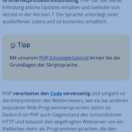
te In­ter­net­pro­to­koll-Ein­bin­dung
. PHP hat seit seiner
Erfindung etliche Updates erhalten und befindet sich
derzeit in der Version 7. Die Sprache un­ter­liegt einer
quell­of­fe­nen Lizenz und ist kostenlos er­hält­lich.
Tipp
Mit unserem
PHP-Ein­stei­ger­tuto­ri­al
lernen Sie die
Grund­la­gen der Skript­spra­che.
PHP
ver­ar­bei­tet den
Code
ser­ver­sei­tig
und umgeht so
die In­ter­pre­ta­ti­on des Web­brow­sers, wie sie bei anderen
populären Web-Pro­gram­mier­spra­chen üblich ist.
Dadurch ist PHP auch Ge­gen­stand des zu­stands­lo­sen
HTTP und belastet den ab­ge­frag­ten Webserver um ein
Viel­fa­ches mehr als Pro­gram­mier­spra­chen, die den