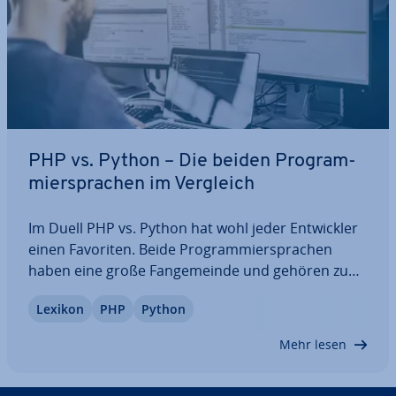
PHP vs. Python – Die beiden Pro­gram­
mier­spra­chen im Vergleich
Im Duell PHP vs. Python hat wohl jeder Ent­wick­ler
einen Favoriten. Beide Pro­gram­mier­spra­chen
haben eine große Fan­ge­mein­de und gehören zu
den besten Optionen auf dem Markt. Hier erfahren
Lexikon
PHP
Python
Sie, welche Un­ter­schie­de und Ge­mein­sam­kei­ten
die beiden haben, wo ihre Stärken und
Mehr lesen
Schwächen…