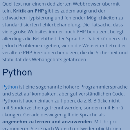
Quelltext nur einem de­di­zier­ten Web­brow­ser über­mit­
teln.
Kritik an PHP
gibt es zudem aufgrund der
schwachen Ty­pi­sie­rung und fehlender Mög­lich­kei­ten zu
stan­dar­di­sier­ten Feh­ler­be­hand­lung. Die Tatsache, dass
viele große Websites immer noch PHP benutzen, belegt
al­ler­dings die Be­liebt­heit der Sprache. Dabei können sich
jedoch Probleme ergeben, wenn die Web­sei­ten­be­trei­ber
veraltete PHP-Versionen benutzen, die die Si­cher­heit und
Sta­bi­li­tät des Web­an­ge­bots gefährden.
Python
Python
ist eine so­ge­nann­te höhere Pro­gram­mier­spra­che
und setzt auf kompakten, aber gut ver­ständ­li­chen Code.
Python ist auch einfach zu tippen, da z. B. Blöcke nicht
mit Son­der­zei­chen getrennt werden, sondern mit Ein­rü­
ckun­gen. Gerade deswegen gilt die Sprache als
angenehm zu lernen und an­zu­wen­den
. Mit ihr pro­
gram­mie­ren Sie je nach Wunsch entweder ob­jekt­ori­en­