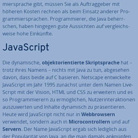
mier­spra­che gibt, müssen Sie als Auf­trag­ge­ber mit
höheren Kosten rechnen als beim Einsatz anderer Pro­
gram­mier­spra­chen. Pro­gram­mie­rer, die Java be­herr­
schen, haben hingegen gute Aus­sich­ten auf ver­gleichs­
wei­se hohe Einkünfte.
Ja­va­Script
Die dy­na­mi­sche,
ob­jekt­ori­en­tier­te
Skript­spra­che
hat –
trotz ihres Namens – nichts mit Java zu tun, abgesehen
davon, dass beide auf C basieren. Netscape ent­wi­ckel­te
Ja­va­Script im Jahr 1995 zunächst unter dem Namen Live­
Script mit der Vision, HTML und CSS zu erweitern und es
so Pro­gram­mie­rern zu er­mög­li­chen, Nut­zer­inter­ak­tio­nen
aus­zu­wer­ten und Inhalte dynamisch zu prä­sen­tie­ren.
Heute wird Ja­va­Script nicht nur in
Web­brow­sern
verwendet, sondern auch in
Mi­cro­con­trol­lern
und auf
Servern
. Der Name Ja­va­Script ergab sich lediglich aus
der Po­pu­la­ri­tät von Java, an die man damals anknüpfen