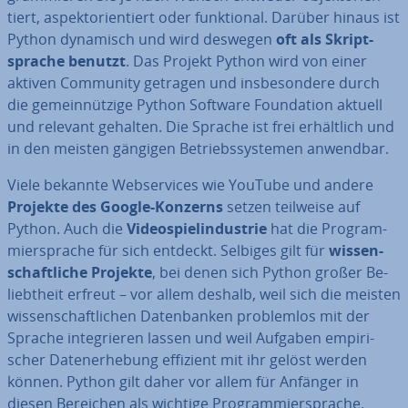
tiert, aspekt­ori­en­tiert oder funk­tio­nal. Darüber hinaus ist
Python dynamisch und wird deswegen
oft als Skript­
spra­che benutzt
. Das Projekt Python wird von einer
aktiven Community getragen und ins­be­son­de­re durch
die ge­mein­nüt­zi­ge Python Software Foun­da­ti­on aktuell
und relevant gehalten. Die Sprache ist frei er­hält­lich und
in den meisten gängigen Be­triebs­sys­te­men anwendbar.
Viele bekannte Web­ser­vices wie YouTube und andere
Projekte des Google-Konzerns
setzen teilweise auf
Python. Auch die
Vi­deo­spiel­in­dus­trie
hat die Pro­gram­
mier­spra­che für sich entdeckt. Selbiges gilt für
wis­sen­
schaft­li­che Projekte
, bei denen sich Python großer Be­
liebt­heit erfreut – vor allem deshalb, weil sich die meisten
wis­sen­schaft­li­chen Da­ten­ban­ken pro­blem­los mit der
Sprache in­te­grie­ren lassen und weil Aufgaben em­pi­ri­
scher Da­ten­er­he­bung effizient mit ihr gelöst werden
können. Python gilt daher vor allem für Anfänger in
diesen Bereichen als wichtige Pro­gram­mier­spra­che.