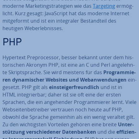
moderne Mar­ke­ting­stra­te­gien wie das
Targeting
er­mög­
licht. Kurz gesagt: Ja­va­Script hat das moderne Internet
mit­ge­formt und ist ein in­te­gra­ler Be­stand­teil des
heutigen We­b­er­leb­nis­ses.
PHP
Hypertext Prepro­ces­sor, besser bekannt unter dem his­
to­ri­schen Akronym PHP, ist eine an C und Perl an­ge­lehn­
te Skript­spra­che. Sie wird meistens für das
Pro­gram­mie­
ren dy­na­mi­scher Websites
und
Web­an­wen­dun­gen
ein­
ge­setzt. PHP gilt als
ein­steig­er­freund­lich
und ist in
HTML in­te­grier­bar; daher ist sie oft eine der ersten
Sprachen, die ein an­ge­hen­der Pro­gram­mie­rer lernt. Viele
Web­sei­ten­be­trei­ber vertrauen noch heute auf PHP,
obwohl die Sprache gemeinhin als ein wenig veraltet gilt.
Zu den wich­tigs­ten Vorteilen gehören eine breite
Un­ter­
stüt­zung ver­schie­de­ner Da­ten­ban­ken
und die
ef­fi­zi­en­