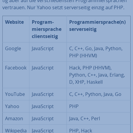
tig aber auf die ver­schie­dens­ten Pro­gram­mier­spra­chen
vertrauen. Nur Yahoo setzt ser­ver­sei­tig einzig auf PHP.
Website
Pro­gram­
Pro­gram­mier­spra­che(n)
mier­spra­che
ser­ver­sei­tig
cli­ent­sei­tig
Google
Ja­va­Script
C, C++, Go, Java, Python,
PHP (HHVM)
Facebook
Ja­va­Script
Hack, PHP (HHVM),
Python, C++, Java, Erlang,
D, XHP, Haskell
YouTube
Ja­va­Script
C, C++, Python, Java, Go
Yahoo
Ja­va­Script
PHP
Amazon
Ja­va­Script
Java, C++, Perl
Wikipedia
Ja­va­Script
PHP, Hack