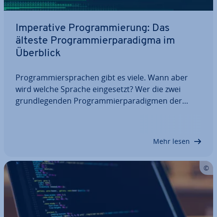
Im­pe­ra­ti­ve Pro­gram­mie­rung: Das
älteste Pro­gram­mier­pa­ra­dig­ma im
Überblick
Pro­gram­mier­spra­chen gibt es viele. Wann aber
wird welche Sprache ein­ge­setzt? Wer die zwei
grund­le­gen­den Pro­gram­mier­pa­ra­dig­men der
Software-Ent­wick­lung kennt, kann das leichter ent­
schei­den. Die im­pe­ra­ti­ve Pro­gram­mie­rung ist das
älteste Paradigma und wird bis heute verwendet.
Mehr lesen
Was…