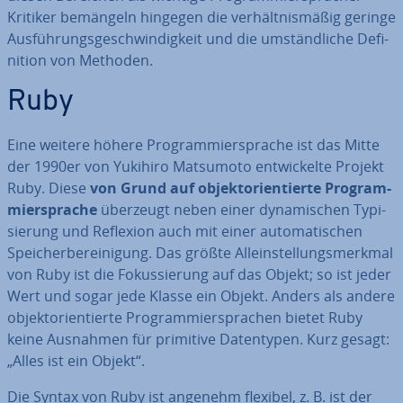
Kritiker bemängeln hingegen die ver­hält­nis­mä­ßig geringe
Aus­füh­rungs­ge­schwin­dig­keit und die um­ständ­li­che De­fi­
ni­ti­on von Methoden.
Ruby
Eine weitere höhere Pro­gram­mier­spra­che
ist das Mitte
der 1990er von Yukihiro Matsumoto ent­wi­ckel­te Projekt
Ruby. Diese
von Grund auf ob­jekt­ori­en­tier­te Pro­gram­
mier­spra­che
überzeugt neben einer dy­na­mi­schen Ty­pi­
sie­rung und Reflexion auch mit einer au­to­ma­ti­schen
Spei­cher­be­rei­ni­gung. Das größte Al­lein­stel­lungs­merk­mal
von Ruby ist die Fo­kus­sie­rung auf das Objekt; so ist jeder
Wert und sogar jede Klasse ein Objekt. Anders als andere
ob­jekt­ori­en­tier­te Pro­gram­mier­spra­chen bietet Ruby
keine Ausnahmen für primitive Da­ten­ty­pen. Kurz gesagt:
„Alles ist ein Objekt“.
Die Syntax von Ruby ist angenehm flexibel, z. B. ist der