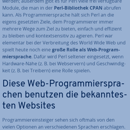
werden; außerdem gibt es für Perl viele frei ver­füg­ba­re
Module, die man in der
Perl-Bi­blio­thek CPAN
abrufen
kann. Als Pro­gram­mier­spra­che hält sich Perl an die
eigens gesetzten Ziele, dem Pro­gram­mie­rer immer
mehrere Wege zum Ziel zu bieten, einfach und effizient
zu bleiben und kon­text­sen­si­tiv zu agieren. Perl war
elementar bei der Ver­brei­tung des World Wide Web und
spielt heute noch eine
große Rolle als Web-Pro­gram­
mier­spra­che
. Dafür wird Perl seltener ein­ge­setzt, wenn
Hardware-Nähe (z. B. bei Web­ser­vern) und Ge­schwin­dig­
keit (z. B. bei Treibern) eine Rolle spielen.
Diese Web-Pro­gram­mier­spra­
chen benutzen die be­kann­tes­
ten Websites
Pro­gram­mier­ein­stei­ger sehen sich oftmals von den
vielen Optionen an ver­schie­de­nen Sprachen er­schla­gen.