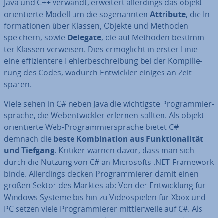
Java und C++ verwandt, erweitert al­ler­dings das ob­jekt­
ori­en­tier­te Modell
um die so­ge­nann­ten
Attribute
, die In­
for­ma­tio­nen über Klassen, Objekte und Methoden
speichern, sowie
Delegate
, die auf Methoden be­stimm­
ter Klassen verweisen. Dies er­mög­licht in erster Linie
eine ef­fi­zi­en­te­re Feh­ler­be­schrei­bung bei der Kom­pi­lie­
rung des Codes, wodurch Ent­wick­ler einiges an Zeit
sparen.
Viele sehen in C# neben Java die wich­tigs­te Pro­gram­mier­
spra­che, die Web­ent­wick­ler erlernen sollten. Als ob­jekt­
ori­en­tier­te Web-Pro­gram­mier­spra­che bietet C#
demnach die
beste
Kom­bi­na­ti­on aus Funk­tio­na­li­tät
und Tiefgang
. Kritiker warnen davor, dass man sich
durch die Nutzung von C# an Mi­cro­softs .NET-Framework
binde. Al­ler­dings decken Pro­gram­mie­rer damit einen
großen Sektor des Marktes ab: Von der Ent­wick­lung für
Windows-Systeme bis hin zu Vi­deo­spie­len für Xbox und
PC setzen viele Pro­gram­mie­rer mitt­ler­wei­le auf C#. Als