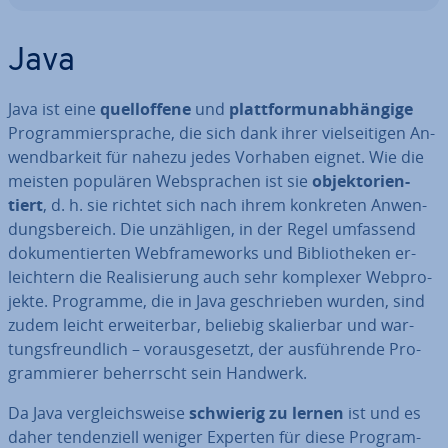
Java
Java ist eine
quell­of­fe­ne
und
platt­form­un­ab­hän­gi­ge
Pro­gram­mier­spra­che, die sich dank ihrer viel­sei­ti­gen An­
wend­bar­keit für nahezu jedes Vorhaben eignet. Wie die
meisten populären Web­spra­chen ist sie
ob­jekt­ori­en­
tiert
, d. h. sie richtet sich nach ihrem konkreten An­wen­
dungs­be­reich. Die un­zäh­li­gen, in der Regel umfassend
do­ku­men­tier­ten Web­frame­works und Bi­blio­the­ken er­
leich­tern die Rea­li­sie­rung auch sehr komplexer Web­pro­
jek­te. Programme, die in Java ge­schrie­ben wurden, sind
zudem leicht er­wei­ter­bar, beliebig ska­lier­bar und war­
tungs­freund­lich – vor­aus­ge­setzt, der aus­füh­ren­de Pro­
gram­mie­rer be­herrscht sein Handwerk.
Da Java ver­gleichs­wei­se
schwierig zu lernen
ist und es
daher ten­den­zi­ell weniger Experten für diese Pro­gram­