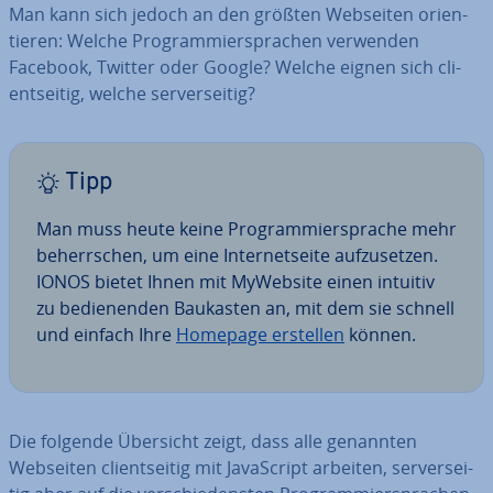
Man kann sich jedoch an den größten Webseiten ori­en­
tie­ren: Welche Pro­gram­mier­spra­chen verwenden
Facebook, Twitter oder Google? Welche eignen sich cli­
ent­sei­tig, welche ser­ver­sei­tig?
Tipp
Man muss heute keine Pro­gram­mier­spra­che mehr
be­herr­schen, um eine In­ter­net­sei­te auf­zu­set­zen.
IONOS bietet Ihnen mit MyWebsite einen intuitiv
zu be­die­nen­den Baukasten an, mit dem sie schnell
und einfach Ihre
Homepage erstellen
können.
Die folgende Übersicht zeigt, dass alle genannten
Webseiten cli­ent­sei­tig mit Ja­va­Script arbeiten, ser­ver­sei­