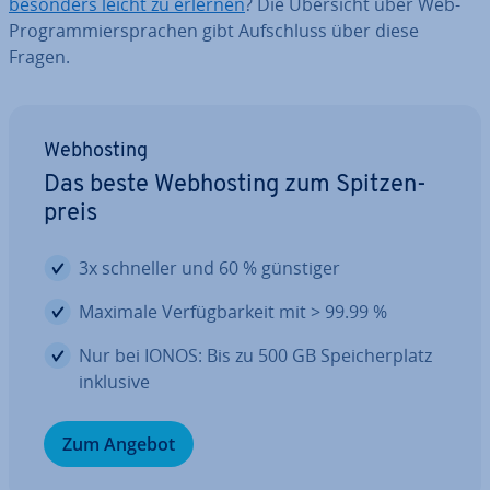
besonders leicht zu erlernen
? Die Übersicht über Web-
Pro­gram­mier­spra­chen gibt Auf­schluss über diese
Fragen.
Web­hos­ting
Das beste Web­hos­ting zum Spit­zen­
preis
3x schneller und 60 % günstiger
Maximale Ver­füg­bar­keit mit > 99.99 %
Nur bei IONOS: Bis zu 500 GB Spei­cher­platz
inklusive
Zum Angebot