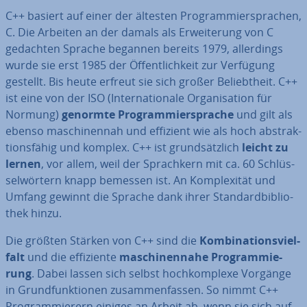
C++ basiert auf einer der ältesten Pro­gram­mier­spra­chen,
C. Die Arbeiten an der damals als Er­wei­te­rung von C
gedachten Sprache begannen bereits 1979, al­ler­dings
wurde sie erst 1985 der Öf­fent­lich­keit zur Verfügung
gestellt. Bis heute erfreut sie sich großer Be­liebt­heit. C++
ist eine von der ISO (In­ter­na­tio­na­le Or­ga­ni­sa­ti­on für
Normung)
genormte Pro­gram­mier­spra­che
und gilt als
ebenso ma­schi­nen­nah und effizient wie als hoch abs­trak­
ti­ons­fä­hig und komplex. C++ ist grund­sätz­lich
leicht zu
lernen
, vor allem, weil der Sprach­kern mit ca. 60 Schlüs­
sel­wör­tern knapp bemessen ist. An Kom­ple­xi­tät und
Umfang gewinnt die Sprache dank ihrer Stan­dard­bi­blio­
thek hinzu.
Die größten Stärken von C++ sind die
Kom­bi­na­ti­ons­viel­
falt
und die ef­fi­zi­en­te
ma­schi­nen­na­he Pro­gram­mie­
rung
. Dabei lassen sich selbst hoch­kom­ple­xe Vorgänge
in Grund­funk­tio­nen zu­sam­men­fas­sen. So nimmt C++
Pro­gram­mie­rern einiges an Arbeit ab, wenn sie sich auf