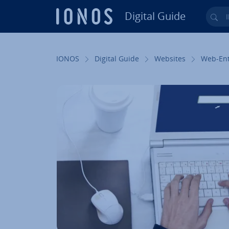
Digital Guide
Ihr
Zum Haupt­in­halt springen
IONOS
Digital Guide
Websites
Web-Ent­