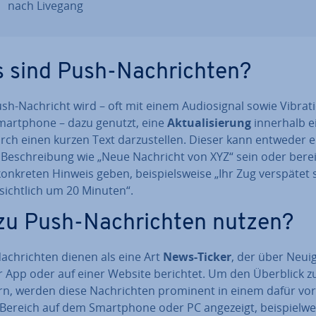
nach Livegang
 sind Push-Nach­rich­ten?
sh-Nachricht wird – oft mit einem Au­dio­si­gnal sowie Vibrat
art­phone – dazu genutzt, eine
Ak­tua­li­sie­rung
innerhalb e
ch einen kurzen Text dar­zu­stel­len. Dieser kann entweder e
 Be­schrei­bung wie „Neue Nachricht von XYZ“ sein oder berei
onkreten Hinweis geben, bei­spiels­wei­se „Ihr Zug verspätet 
­sicht­lich um 20 Minuten“.
u Push-Nach­rich­ten nutzen?
ch­rich­ten dienen als eine Art
News-Ticker
, der über Neu­ig
r App oder auf einer Website berichtet. Um den Überblick zu
ern, werden diese Nach­rich­ten prominent in einem dafür vor­
Bereich auf dem Smart­phone oder PC angezeigt, bei­spiel­wei