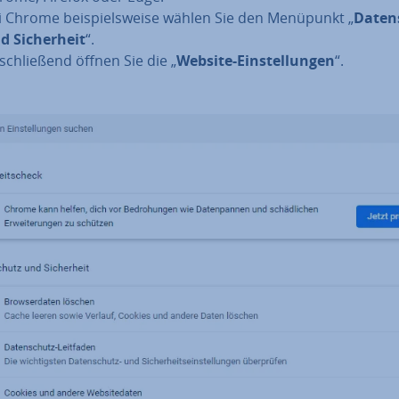
i Chrome bei­spiels­wei­se wählen Sie den Menüpunkt „
Da­ten
d Si­cher­heit
“.
­schlie­ßend öffnen Sie die „
Website-Ein­stel­lun­gen
“.