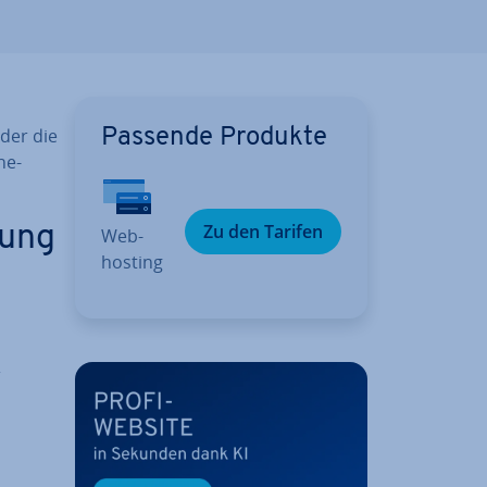
oder die
Passende Produkte
ne-
Zu den Tarifen
gung
Web­
hos­ting
r