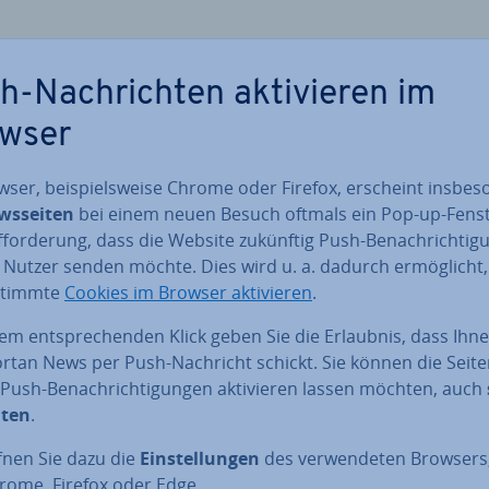
-Nach­rich­ten ak­ti­vie­ren im
wser
ser, bei­spiels­wei­se Chrome oder Firefox, erscheint ins­be­so
s­sei­ten
bei einem neuen Besuch oftmals ein Pop-up-Fenst
­for­de­rung, dass die Website zukünftig Push-Be­nach­rich­ti­g
 Nutzer senden möchte. Dies wird u. a. dadurch er­mög­licht
stimmte
Cookies im Browser ak­ti­vie­ren
.
em ent­spre­chen­den Klick geben Sie die Erlaubnis, dass Ihn
ortan News per Push-Nachricht schickt. Sie können die Seite
 Push-Be­nach­rich­ti­gun­gen ak­ti­vie­ren lassen möchten, auch
lten
.
fnen Sie dazu die
Ein­stel­lun­gen
des ver­wen­de­ten Browsers
rome, Firefox oder Edge.