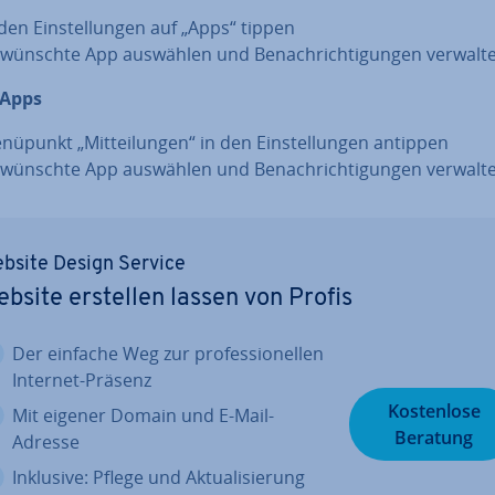
 den Ein­stel­lun­gen auf „Apps“ tippen
­wünsch­te App auswählen und Be­nach­rich­ti­gun­gen verwalt
-Apps
nüpunkt „Mit­tei­lun­gen“ in den Ein­stel­lun­gen antippen
­wünsch­te App auswählen und Be­nach­rich­ti­gun­gen verwalt
bsite Design Service
bsite erstellen lassen von Profis
Der einfache Weg zur pro­fes­sio­nel­len
Internet-Präsenz
Kos­ten­lo­se
Mit eigener Domain und E-Mail-
Beratung
Adresse
Inklusive: Pflege und Ak­tua­li­sie­rung