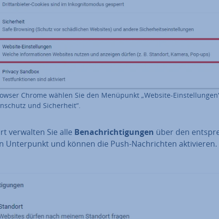
owser Chrome wählen Sie den Menüpunkt „Website-Ein­stel­lun­gen“
n­schutz und Si­cher­heit“.
rt verwalten Sie alle
Be­nach­rich­ti­gun­gen
über den ent­spre
n Un­ter­punkt und können die Push-Nach­rich­ten ak­ti­vie­ren.