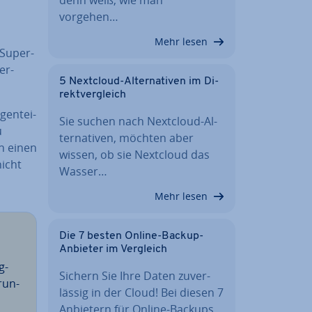
vorgehen…
Mehr lesen
Su­per­
er­
5 Nextcloud-Al­ter­na­ti­ven im Di­
rekt­ver­gleich
gen­tei­
Sie suchen nach Nextcloud-Al­
u
ter­na­ti­ven, möchten aber
ch einen
wissen, ob sie Nextcloud das
nicht
Wasser…
Mehr lesen
Die 7 besten Online-Backup-
Anbieter im Vergleich
g-
Sichern Sie Ihre Daten zu­ver­
­run­
läs­sig in der Cloud! Bei diesen 7
Anbietern für Online-Backups…