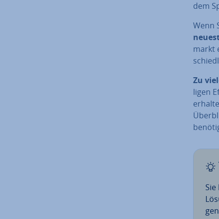
dem Spe
Wenn Si
neues
markt e
schied­
Zu viel
li­gen 
erhalte
Überbli
benöti
Sie
Lös
gen.