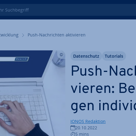
 Such­be­griff
wick­lung
Push-Nach­rich­ten ak­ti­vie­ren
Da­ten­schutz
Tutorials
Push-Nach­
vie­ren: Be
gen in­di­vi
IONOS Redaktion
20.10.2022
5 mins