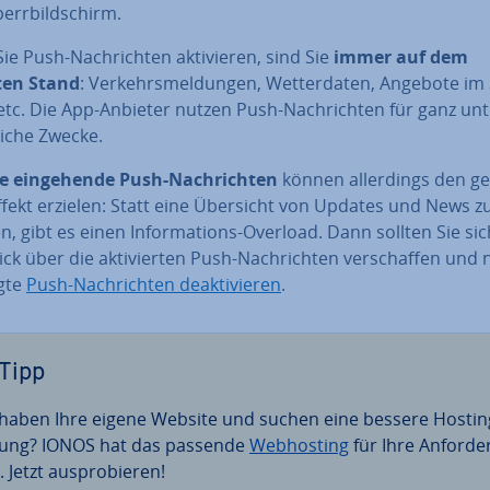
rr­bild­schirm.
e Push-Nach­rich­ten ak­ti­vie­ren, sind Sie
immer auf dem
ten Stand
: Ver­kehrs­mel­dun­gen, Wet­ter­da­ten, Angebote im 
tc. Die App-Anbieter nutzen Push-Nach­rich­ten für ganz un­t
li­che Zwecke.
e ein­ge­hen­de Push-Nach­rich­ten
können al­ler­dings den ge­
Effekt erzielen: Statt eine Übersicht von Updates und News z
n, gibt es einen In­for­ma­ti­ons-Overload. Dann sollten Sie si
ck über die ak­ti­vier­ten Push-Nach­rich­ten ver­schaf­fen und 
gte
Push-Nach­rich­ten de­ak­ti­vie­ren
.
Tipp
 haben Ihre eigene Website und suchen eine bessere Hostin
ung? IONOS hat das passende
Web­hos­ting
für Ihre An­for­de
 Jetzt aus­pro­bie­ren!