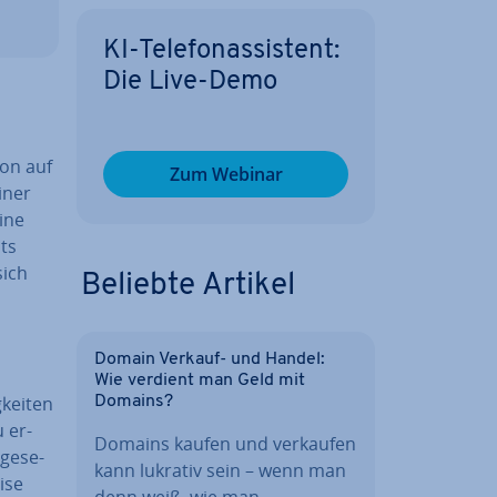
KI-Te­le­fon­as­sis­tent:
Die Live-Demo
ion auf
Zum Webinar
iner
ine
ts
sich
Beliebte Artikel
Domain Verkauf- und Handel:
Wie verdient man Geld mit
­kei­ten
Domains?
 er­
Domains kaufen und verkaufen
ge­se­
kann lukrativ sein – wenn man
­se
denn weiß, wie man