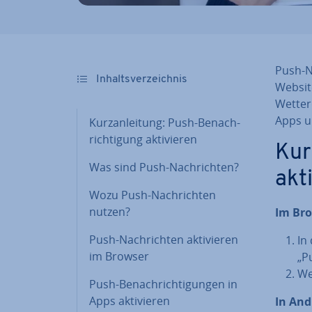
Push-Na
In­halts­ver­zeich­nis
Website
Wet­ter
Apps un
Kurz­an­lei­tung: Push-Be­nach­
rich­ti­gung ak­ti­vie­ren
Kurz
Was sind Push-Nach­rich­ten?
ak­t
Wozu Push-Nach­rich­ten
nutzen?
Im Br
Push-Nach­rich­ten ak­ti­vie­ren
In
im Browser
„P
We
Push-Be­nach­rich­ti­gun­gen in
Apps ak­ti­vie­ren
In And