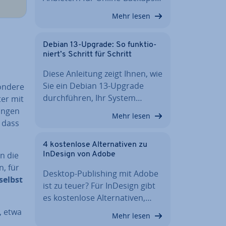
Mehr lesen
Debian 13-Upgrade: So funk­tio­
niert’s Schritt für Schritt
Diese Anleitung zeigt Ihnen, wie
Sie ein Debian 13-Upgrade
n­de­re
durch­füh­ren, Ihr System…
er mit
un­gen
Mehr lesen
, dass
4 kos­ten­lo­se Al­ter­na­ti­ven zu
en die
InDesign von Adobe
n, für
Desktop-Pu­bli­shing mit Adobe
selbst
ist zu teuer? Für InDesign gibt
es kos­ten­lo­se Al­ter­na­ti­ven,…
, etwa
Mehr lesen