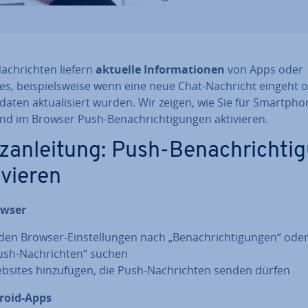
ch­rich­ten liefern
aktuelle In­for­ma­tio­nen
von Apps oder
s, bei­spiels­wei­se wenn eine neue Chat-Nachricht eingeht 
­da­ten ak­tua­li­siert wurden. Wir zeigen, wie Sie für Smart­pho
d im Browser Push-Be­nach­rich­ti­gun­gen ak­ti­vie­ren.
­an­lei­tung: Push-Be­nach­rich­ti­
i­vie­ren
owser
 den Browser-Ein­stel­lun­gen nach „Be­nach­rich­ti­gun­gen“ ode
ush-Nach­rich­ten“ suchen
bsites hin­zu­fü­gen, die Push-Nach­rich­ten senden dürfen
roid-Apps