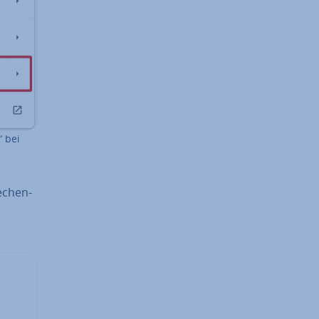
 bei
­chen­