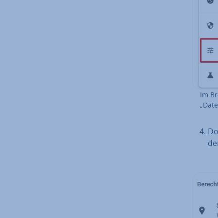
Im Br
„Da­te
Do
de