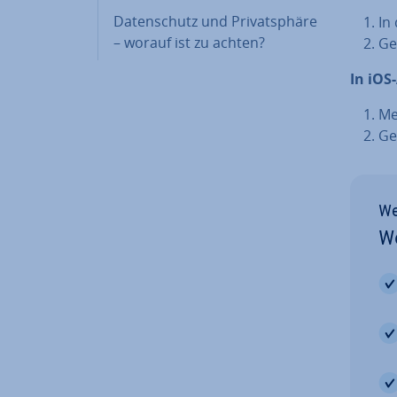
Da­ten­schutz und Pri­vat­sphä­re
In
– worauf ist zu achten?
Ge
In iOS
Me
Ge
We
We