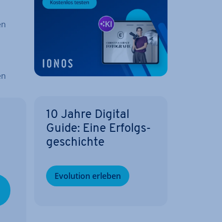
en
en
10 Jahre Digital
Guide: Eine Er­folgs­
ge­schich­te
Evolution erleben