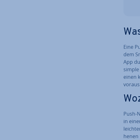
Was
Eine Pu
dem Sm
App dur
simple
einen k
vor­aus
Woz
Push-Na
in eine
leich­t
he­nen 