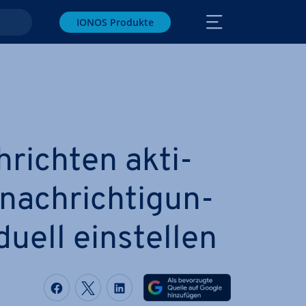
IONOS Produkte
rich­ten ak­ti­
­nach­rich­ti­gun­
­du­ell ein­stel­len
Auf Facebook teilen
Auf Twitter teilen
Auf LinkedIn teilen