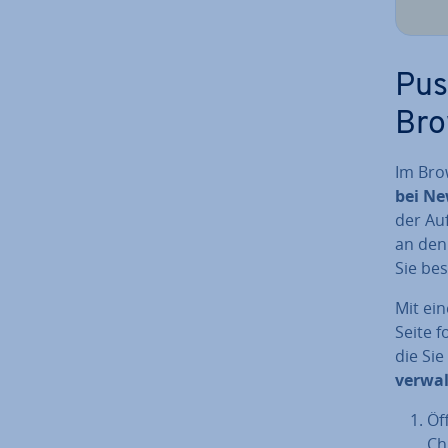
Push
Bro
Im Brow
bei New
der Auf
an den
Sie be
Mit ein
Seite f
die Sie
verwa
Öf
Ch