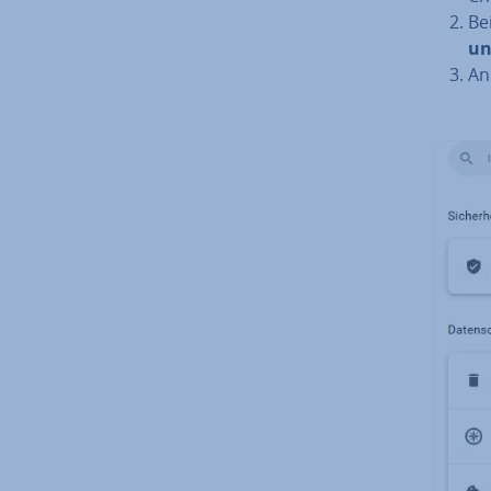
Be
un
An