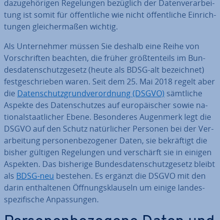
da­zu­ge­hö­ri­gen Re­ge­lun­gen bezüglich der Da­ten­ver­ar­bei­
tung ist somit für öf­fent­li­che wie nicht öf­fent­li­che Ein­rich­
tun­gen glei­cher­ma­ßen wichtig.
Als Un­ter­neh­mer müssen Sie deshalb eine Reihe von
Vor­schrif­ten beachten, die früher größ­ten­teils im Bun­
des­da­ten­schutz­ge­setz (heute als BDSG-alt be­zeich­net)
fest­ge­schrie­ben waren. Seit dem 25. Mai 2018 regelt aber
die
Da­ten­schutz­grund­ver­ord­nung (DSGVO)
sämtliche
Aspekte des Da­ten­schut­zes auf eu­ro­päi­scher sowie na­
tio­nal­staat­li­cher Ebene. Be­son­de­res Augenmerk legt die
DSGVO auf den Schutz na­tür­li­cher Personen bei der Ver­
ar­bei­tung per­so­nen­be­zo­ge­ner Daten, sie be­kräf­tigt die
bisher gültigen Re­ge­lun­gen und ver­schärft sie in einigen
Aspekten. Das bisherige Bun­des­da­ten­schutz­ge­setz bleibt
als
BDSG-neu
bestehen. Es ergänzt die DSGVO mit den
darin ent­hal­te­nen Öff­nungs­klau­seln um einige lan­des­
spe­zi­fi­sche An­pas­sun­gen.