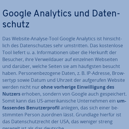
Google Analytics und Da­ten­
schutz
Das Website-Analyse-Tool Google Analytics ist hin­sicht­
lich des Da­ten­schut­zes sehr um­strit­ten. Das kos­ten­lo­se
Tool liefert u. a. In­for­ma­tio­nen über die Herkunft der
Besucher, ihre Ver­weil­dau­er auf einzelnen Webseiten
und darüber, welche Seiten sie am häu­figs­ten besucht
haben. Per­so­nen­be­zo­ge­ne Daten, z. B. IP-Adresse, Brow­
ser­typ sowie Datum und Uhrzeit der auf­ge­ru­fen Website
werden nicht nur
ohne vorherige Ein­wil­li­gung des
Nutzers
erhoben, sondern von Google auch ge­spei­chert.
Somit kann das US-ame­ri­ka­ni­sche Un­ter­neh­men ein
um­
fas­sen­des Be­nut­zer­pro­fil
anlegen, das sich einer be­
stimm­ten Person zuordnen lässt. Grundlage hierfür ist
das Da­ten­schutz­recht der USA, das weniger streng
geregelt ist als das deutsche.