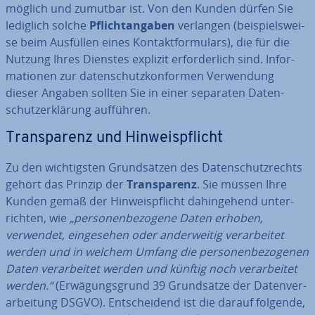
möglich und zumutbar ist. Von den Kunden dürfen Sie
lediglich solche
Pflicht­an­ga­ben
verlangen (bei­spiels­wei­
se beim Ausfüllen eines Kon­takt­for­mu­lars), die für die
Nutzung Ihres Dienstes explizit er­for­der­lich sind. In­for­
ma­tio­nen zur da­ten­schutz­kon­for­men Ver­wen­dung
dieser Angaben sollten Sie in einer separaten Da­ten­
schutz­er­klä­rung aufführen.
Trans­pa­renz und Hin­weis­pflicht
Zu den wich­tigs­ten Grund­sät­zen des Da­ten­schutz­rechts
gehört das Prinzip der
Trans­pa­renz
. Sie müssen Ihre
Kunden gemäß der Hin­weis­pflicht da­hin­ge­hend un­ter­
rich­ten, wie
„per­so­nen­be­zo­ge­ne Daten erhoben,
verwendet, ein­ge­se­hen oder an­der­wei­tig ver­ar­bei­tet
werden und in welchem Umfang die per­so­nen­be­zo­ge­nen
Daten ver­ar­bei­tet werden und künftig noch ver­ar­bei­tet
werden.“
(Er­wä­gungs­grund 39 Grund­sät­ze der Da­ten­ver­
ar­bei­tung DSGVO). Ent­schei­dend ist die darauf folgende,