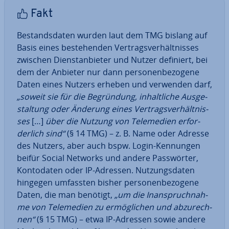
Fakt
Be­stands­da­ten wurden laut dem TMG bislang auf
Basis eines be­stehen­den Ver­trags­ver­hält­nis­ses
zwischen Dienst­an­bie­ter und Nutzer definiert, bei
dem der Anbieter nur dann per­so­nen­be­zo­ge­ne
Daten eines Nutzers erheben und verwenden darf,
„soweit sie für die Be­grün­dung, in­halt­li­che Aus­ge­
stal­tung oder Änderung eines Ver­trags­ver­hält­nis­
ses
[…]
über die Nutzung von Te­le­me­di­en er­for­
der­lich sind“
(§ 14 TMG) – z. B. Name oder Adresse
des Nutzers, aber auch bspw. Login-Kennungen
beifür Social Networks und andere Pass­wör­ter,
Kon­to­da­ten oder IP-Adressen. Nut­zungs­da­ten
hingegen umfassten bisher per­so­nen­be­zo­ge­ne
Daten, die man benötigt,
„um die In­an­spruch­nah­
me von Te­le­me­di­en zu er­mög­li­chen und ab­zu­rech­
nen“
(§ 15 TMG) – etwa IP-Adressen sowie andere