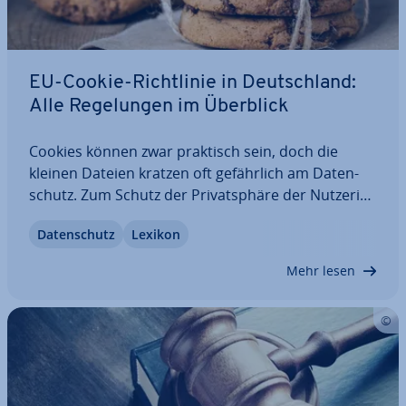
EU-Cookie-Richt­li­nie in Deutsch­land:
Alle Re­ge­lun­gen im Überblick
Cookies können zwar praktisch sein, doch die
kleinen Dateien kratzen oft ge­fähr­lich am Da­ten­
schutz. Zum Schutz der Pri­vat­sphä­re der Nut­ze­rin­
nen und Nutzer gibt die EU-Cookie-Richt­li­nie aus
Da­ten­schutz
Lexikon
diesem Grund vor, dass Tracking-Me­cha­nis­men
nur ein­ge­setzt werden dürfen, wenn zuvor das…
Mehr lesen