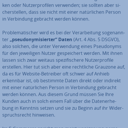
ken oder Nut­zer­pro­fi­len verwenden; sie sollten aber si­
cher­stel­len, dass sie nicht mit einer na­tür­li­chen Person
in Ver­bin­dung gebracht werden können.
Pro­ble­ma­ti­scher wird es bei der Ver­ar­bei­tung so­ge­nann­
ter
„pseud­ony­mi­sier­ter“ Daten
(Art. 4 Abs. 5 DSGVO),
also solchen, die unter Ver­wen­dung eines Pseud­onyms
für den je­wei­li­gen Nutzer ge­spei­chert werden. Mit ihnen
lassen sich zwar weitaus spe­zi­fi­sche­re Nut­zer­pro­fi­le
erstellen. Hier tut sich aber eine recht­li­che Grauzone auf,
da es für Website-Betreiber oft schwer auf Anhieb
erkennbar ist, ob bestimmte Daten direkt oder indirekt
mit einer na­tür­li­chen Person in Ver­bin­dung gebracht
werden können. Aus diesem Grund müssen Sie Ihre
Kunden auch in solch einem Fall über die Da­ten­er­he­
bung in Kenntnis setzen und sie zu Beginn auf ihr Wi­der­
spruchs­recht hinweisen.