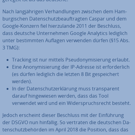
Nach lang­jäh­ri­gen Ver­hand­lun­gen zwischen dem Ham­
bur­gi­schen Da­ten­schutz­be­auf­trag­ten Caspar und dem
Google-Konzern fiel hier­zu­lan­de 2011 der Beschluss,
dass deutsche Un­ter­neh­men Google Analytics lediglich
unter be­stimm­ten Auflagen verwenden dürfen (§15 Abs.
3 TMG):
Tracking ist nur mittels Pseud­ony­mi­sie­rung erlaubt.
Eine An­ony­mi­sie­rung der IP-Adresse ist er­for­der­lich
(es dürfen lediglich die letzten 8 Bit ge­spei­chert
werden).
In der Da­ten­schutz­er­klä­rung muss trans­pa­rent
darauf hin­ge­wie­sen werden, dass das Tool
verwendet wird und ein Wi­der­spruchs­recht besteht.
Jedoch erscheint dieser Beschluss mit der Ein­füh­rung
der DSGVO nun hinfällig. So vertraten die deutschen Da­
ten­schutz­be­hör­den im April 2018 die Position, dass das