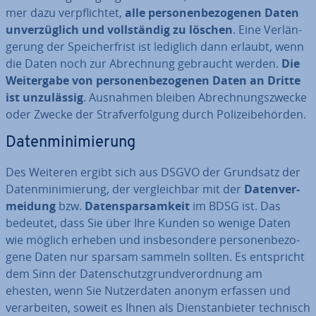
mer dazu ver­pflich­tet,
alle per­so­nen­be­zo­ge­nen Daten
un­ver­züg­lich und voll­stän­dig zu löschen
. Eine Ver­län­
ge­rung der Spei­cher­frist ist lediglich dann erlaubt, wenn
die Daten noch zur Ab­rech­nung gebraucht werden.
Die
Wei­ter­ga­be von per­so­nen­be­zo­ge­nen Daten an Dritte
ist
un­zu­läs­sig
. Ausnahmen bleiben Ab­rech­nungs­zwe­cke
oder Zwecke der Straf­ver­fol­gung durch Po­li­zei­be­hör­den.
Da­ten­mi­ni­mie­rung
Des Weiteren ergibt sich aus DSGVO der Grundsatz der
Da­ten­mi­ni­mie­rung, der ver­gleich­bar mit der
Da­ten­ver­
mei­dung
bzw.
Da­ten­spar­sam­keit
im BDSG ist. Das
bedeutet, dass Sie über Ihre Kunden so wenige Daten
wie möglich erheben und ins­be­son­de­re per­so­nen­be­zo­
ge­ne Daten nur sparsam sammeln sollten. Es ent­spricht
dem Sinn der Da­ten­schutz­grund­ver­ord­nung am
ehesten, wenn Sie Nut­zer­da­ten anonym erfassen und
ver­ar­bei­ten, soweit es Ihnen als Dienst­an­bie­ter technisch