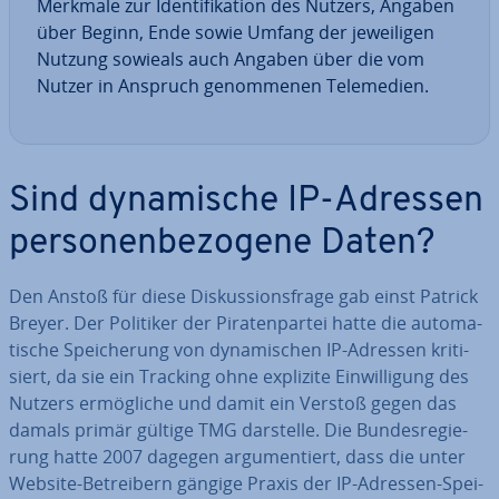
Merkmale zur Iden­ti­fi­ka­ti­on des Nutzers, Angaben
über Beginn, Ende sowie Umfang der je­wei­li­gen
Nutzung sowieals auch Angaben über die vom
Nutzer in Anspruch ge­nom­me­nen Te­le­me­di­en.
Sind dy­na­mi­sche IP-Adressen
per­so­nen­be­zo­ge­ne Daten?
Den Anstoß für diese Dis­kus­si­ons­fra­ge gab einst Patrick
Breyer. Der Politiker der Pi­ra­ten­par­tei hatte die au­to­ma­
ti­sche Spei­che­rung von dy­na­mi­schen IP-Adressen kri­ti­
siert, da sie ein Tracking ohne explizite Ein­wil­li­gung des
Nutzers er­mög­li­che und damit ein Verstoß gegen das
damals primär gültige TMG darstelle. Die Bun­des­re­gie­
rung hatte 2007 dagegen ar­gu­men­tiert, dass die unter
Website-Be­trei­bern gängige Praxis der IP-Adressen-Spei­