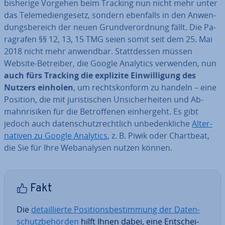
bisherige Vorgehen beim Tracking nun nicht mehr unter
das Te­le­me­di­en­ge­setz, sondern ebenfalls in den An­wen­
dungs­be­reich der neuen Grund­ver­ord­nung fällt. Die Pa­
ra­gra­fen §§ 12, 13, 15 TMG seien somit seit dem 25. Mai
2018 nicht mehr anwendbar. Statt­des­sen müssen
Website-Betreiber, die Google Analytics verwenden, nun
auch fürs Tracking die explizite Ein­wil­li­gung des
Nutzers einholen
, um rechts­kon­form zu handeln – eine
Position, die mit ju­ris­ti­schen Un­si­cher­hei­ten und Ab­
mahn­ri­si­ken für die Be­trof­fe­nen ein­her­geht. Es gibt
jedoch auch da­ten­schutz­recht­lich un­be­denk­li­che
Al­ter­
na­ti­ven zu Google Analytics
, z. B. Piwik oder Chartbeat,
die Sie für Ihre Web­ana­ly­sen nutzen können.
Fakt
Die
de­tail­lier­te Po­si­ti­ons­be­stim­mung der Da­ten­
schutz­be­hör­den
hilft Ihnen dabei, eine Ent­schei­