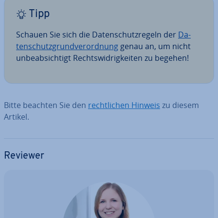
Tipp
Schauen Sie sich die Da­ten­schutz­re­geln der
Da­
ten­schutz­grund­ver­ord­nung
genau an, um nicht
un­be­ab­sich­tigt Rechts­wid­rig­kei­ten zu begehen!
Bitte beachten Sie den
recht­li­chen Hinweis
zu diesem
Artikel.
Reviewer