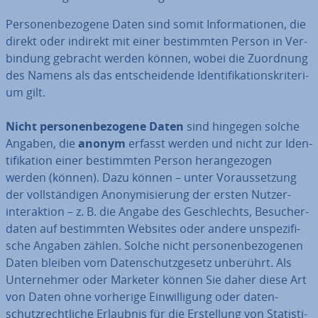
Per­so­nen­be­zo­ge­ne Daten sind somit In­for­ma­tio­nen, die
direkt oder indirekt mit einer be­stimm­ten Person in Ver­
bin­dung gebracht werden können, wobei die Zuordnung
des Namens als das ent­schei­den­de Iden­ti­fi­ka­ti­ons­kri­te­ri­
um gilt.
Nicht per­so­nen­be­zo­ge­ne Daten
sind hingegen solche
Angaben, die
anonym
erfasst werden und nicht zur Iden­
ti­fi­ka­ti­on einer be­stimm­ten Person her­an­ge­zo­gen
werden (können). Dazu können – unter Vor­aus­set­zung
der voll­stän­di­gen An­ony­mi­sie­rung der ersten Nut­zer­
inter­ak­ti­on – z. B. die Angabe des Ge­schlechts, Be­su­cher­
da­ten auf be­stimm­ten Websites oder andere un­spe­zi­fi­
sche Angaben zählen. Solche nicht per­so­nen­be­zo­ge­nen
Daten bleiben vom Da­ten­schutz­ge­setz unberührt. Als
Un­ter­neh­mer oder Marketer können Sie daher diese Art
von Daten ohne vorherige Ein­wil­li­gung oder da­ten­
schutz­recht­li­che Erlaubnis für die Er­stel­lung von Sta­tis­ti­