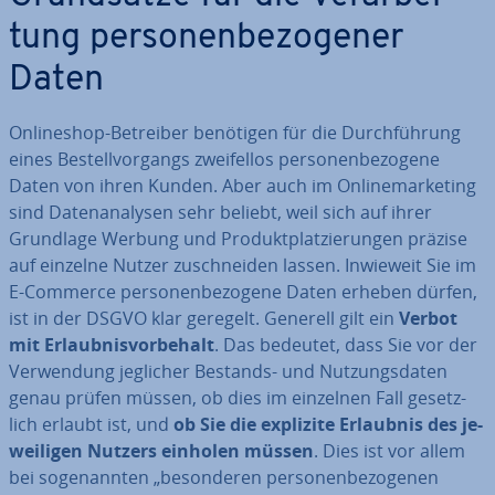
tung per­so­nen­be­zo­ge­ner
Daten
On­line­shop-Betreiber benötigen für die Durch­füh­rung
eines Be­stell­vor­gangs zwei­fel­los per­so­nen­be­zo­ge­ne
Daten von ihren Kunden. Aber auch im On­line­mar­ke­ting
sind Da­ten­ana­ly­sen sehr beliebt, weil sich auf ihrer
Grundlage Werbung und Pro­dukt­plat­zie­run­gen präzise
auf einzelne Nutzer zu­schnei­den lassen. Inwieweit Sie im
E-Commerce per­so­nen­be­zo­ge­ne Daten erheben dürfen,
ist in der DSGVO klar geregelt. Generell gilt ein
Verbot
mit Er­laub­nis­vor­be­halt
. Das bedeutet, dass Sie vor der
Ver­wen­dung jeglicher Bestands- und Nut­zungs­da­ten
genau prüfen müssen, ob dies im einzelnen Fall ge­setz­
lich erlaubt ist, und
ob Sie die explizite Erlaubnis des je­
wei­li­gen Nutzers einholen müssen
. Dies ist vor allem
bei so­ge­nann­ten „be­son­de­ren per­so­nen­be­zo­ge­nen