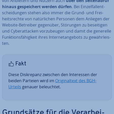
von Anbietern und Nutzern auch
über den Sei­ten­ab­ruf
hinaus ge­spei­chert werden dürfen
. Bei Ein­zel­fall­ent­
schei­dun­gen stehen also immer die Grund- und Frei­
heits­rech­te von na­tür­li­chen Personen dem Anliegen der
Website-Betreiber gegenüber, Störungen zu be­sei­ti­gen
und Cy­ber­at­ta­cken vor­zu­beu­gen und damit die generelle
Funk­ti­ons­fä­hig­keit ihres In­ter­net­an­ge­bots zu ge­währ­leis­
ten.
Fakt
Diese Dis­kre­panz zwischen den In­ter­es­sen der
beiden Parteien wird im
Ori­gi­nal­text des BGH-
Urteils
genauer be­leuch­tet.
Grund­sät­ze für die Ver­ar­bei­