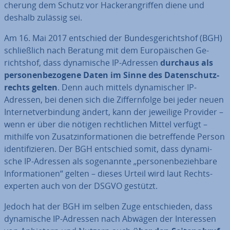
che­rung dem Schutz vor Ha­cker­an­grif­fen diene und
deshalb zulässig sei.
Am 16. Mai 2017 entschied der Bun­des­ge­richts­hof (BGH)
schließ­lich nach Beratung mit dem Eu­ro­päi­schen Ge­
richts­hof, dass dy­na­mi­sche IP-Adressen
durchaus als
per­so­nen­be­zo­ge­ne Daten im Sinne des Da­ten­schutz­
rechts gelten
. Denn auch mittels dy­na­mi­scher IP-
Adressen, bei denen sich die Zif­fern­fol­ge bei jeder neuen
In­ter­net­ver­bin­dung ändert, kann der jeweilige Provider –
wenn er über die nötigen recht­li­chen Mittel verfügt –
mithilfe von Zu­satz­in­for­ma­tio­nen die be­tref­fen­de Person
iden­ti­fi­zie­ren. Der BGH entschied somit, dass dy­na­mi­
sche IP-Adressen als so­ge­nann­te „per­so­nen­be­zieh­ba­re
In­for­ma­tio­nen“ gelten – dieses Urteil wird laut Rechts­
exper­ten auch von der DSGVO gestützt.
Jedoch hat der BGH im selben Zuge ent­schie­den, dass
dy­na­mi­sche IP-Adressen nach Abwägen der In­ter­es­sen