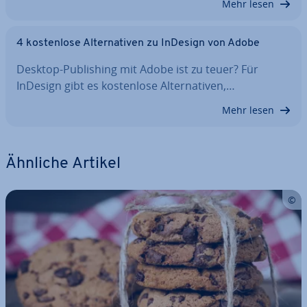
Mehr lesen
4 kos­ten­lo­se Al­ter­na­ti­ven zu InDesign von Adobe
Desktop-Pu­bli­shing mit Adobe ist zu teuer? Für
InDesign gibt es kos­ten­lo­se Al­ter­na­ti­ven,…
Mehr lesen
Ähnliche Artikel