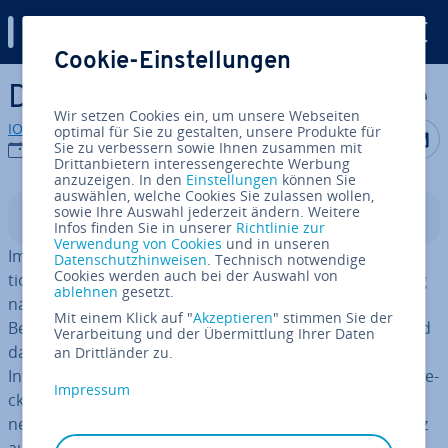
Digital Guide
Cookie-Einstellungen
Zum Haupt­in­halt springen
Da­ten­schutz im E-Commerce
Wir setzen Cookies ein, um unsere Webseiten
IONOS Redaktion
optimal für Sie zu gestalten, unsere Produkte für
Auf Facebo
Auf Tw
A
Sie zu verbessern sowie Ihnen zusammen mit
31.01.2022
Drittanbietern interessengerechte Werbung
anzuzeigen. In den
Einstellungen
können Sie
auswählen, welche Cookies Sie zulassen wollen,
sowie Ihre Auswahl jederzeit ändern. Weitere
In­halts­ver­zeich­nis
Infos finden Sie in unserer
Richtlinie zur
Verwendung von Cookies
und in unseren
Im E-Commerce, wo tag­täg­lich ver­schie­dens­te Trans­ak­
Datenschutzhinweisen
. Technisch notwendige
Cookies werden auch bei der Auswahl von
tio­nen durch­ge­führt werden, fragen die Anbieter häufig
ablehnen
gesetzt.
nach den Daten ihrer Kunden. Doch viele Nutzer haben
Mit einem Klick auf "
Akzeptieren
" stimmen Sie der
Bedenken, per­so­nen­be­zo­ge­ne Daten preis­zu­ge­ben, und
Verarbeitung und der Übermittlung Ihrer Daten
das aus gutem Grund: Viel zu oft werden hoch­sen­si­ble
an Drittländer zu.
In­for­ma­tio­nen miss­braucht, un­recht­mä­ßig zu Wer­be­zwe­
Impressum
cken genutzt oder gar an Dritte wei­ter­ge­ge­ben. Un­ter­
neh­mer sollten sich daher mit dem Thema Da­ten­schutz