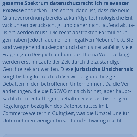
gesamte Spektrum da­ten­schutz­recht­lich re­le­van­ter
Prozesse
abdecken. Der Vorteil dabei ist, dass die neue
Grund­ver­ord­nung bereits zu­künf­ti­ge tech­no­lo­gi­sche Ent­
wick­lun­gen be­rück­sich­tigt und daher nicht laufend ak­tua­
li­siert werden muss. Die recht abs­trak­ten For­mu­lie­run­
gen haben jedoch auch einen negativen Ne­ben­ef­fekt: Sie
sind weit­ge­hend auslegbar und damit streit­an­fäl­lig; viele
Fragen (zum Beispiel rund um das Thema Web­track­ing)
werden erst im Laufe der Zeit durch die zu­stän­di­gen
Gerichte geklärt werden. Diese
ju­ris­ti­sche Un­si­cher­heit
sorgt bislang für reichlich Ver­wir­rung und hitzige
Debatten in den be­trof­fe­nen Un­ter­neh­men. Da die Ver­
än­de­run­gen, die die DSGVO mit sich bringt, aber haupt­
säch­lich im Detail liegen, behalten viele der bis­he­ri­gen
Re­ge­lun­gen bezüglich des Da­ten­schut­zes im E-
Commerce weiterhin Gül­tig­keit, was die Um­stel­lung für
Un­ter­neh­men weniger brisant und schwierig macht.