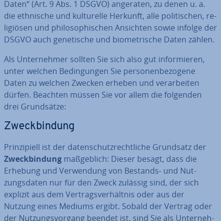
Daten“ (Art. 9 Abs. 1 DSGVO) angeraten, zu denen u. a.
die ethnische und kul­tu­rel­le Herkunft, alle po­li­ti­schen, re­
li­giö­sen und phi­lo­so­phi­schen Ansichten sowie infolge der
DSGVO auch ge­ne­ti­sche und bio­me­tri­sche Daten zählen.
Als Un­ter­neh­mer sollten Sie sich also gut in­for­mie­ren,
unter welchen Be­din­gun­gen Sie per­so­nen­be­zo­ge­ne
Daten zu welchen Zwecken erheben und ver­ar­bei­ten
dürfen. Beachten müssen Sie vor allem die folgenden
drei Grund­sät­ze:
Zweck­bin­dung
Prin­zi­pi­ell ist der da­ten­schutz­recht­li­che Grundsatz der
Zweck­bin­dung
maß­geb­lich: Dieser besagt, dass die
Erhebung und Ver­wen­dung von Bestands- und Nut­
zungs­da­ten nur für den Zweck zulässig sind, der sich
explizit aus dem Ver­trags­ver­hält­nis oder aus der
Nutzung eines Mediums ergibt. Sobald der Vertrag oder
der Nut­zungs­vor­gang beendet ist, sind Sie als Un­ter­neh­