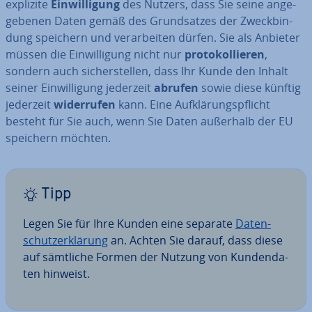
explizite
Ein­wil­li­gung
des Nutzers, dass Sie seine an­ge­
ge­be­nen Daten gemäß des Grund­sat­zes der Zweck­bin­
dung speichern und ver­ar­bei­ten dürfen. Sie als Anbieter
müssen die Ein­wil­li­gung nicht nur
pro­to­kol­lie­ren
,
sondern auch si­cher­stel­len, dass Ihr Kunde den Inhalt
seiner Ein­wil­li­gung jederzeit
abrufen
sowie diese künftig
jederzeit
wi­der­ru­fen
kann. Eine Auf­klä­rungs­pflicht
besteht für Sie auch, wenn Sie Daten außerhalb der EU
speichern möchten.
Tipp
Legen Sie für Ihre Kunden eine separate
Da­ten­
schutz­er­klä­rung
an. Achten Sie darauf, dass diese
auf sämtliche Formen der Nutzung von Kun­den­da­
ten hinweist.