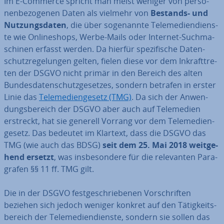
Im E-Commerce spricht man meist weniger von per­so­
nen­be­zo­ge­nen Daten als vielmehr von
Bestands- und
Nut­zungs­da­ten
, die über so­ge­nann­te Te­le­me­di­en­diens­
te wie On­line­shops, Werbe-Mails oder Internet-Such­ma­
schi­nen erfasst werden. Da hierfür spe­zi­fi­sche Da­ten­
schutz­re­ge­lun­gen gelten, fielen diese vor dem In­kraft­tre­
ten der DSGVO nicht primär in den Bereich des alten
Bun­des­da­ten­schutz­ge­set­zes, sondern betrafen in erster
Linie das
Te­le­me­di­en­ge­setz (TMG)
. Da sich der An­wen­
dungs­be­reich der DSGVO aber auch auf Te­le­me­di­en
erstreckt, hat sie generell Vorrang vor dem Te­le­me­di­en­
ge­setz. Das bedeutet im Klartext, dass die DSGVO das
TMG (wie auch das BDSG)
seit dem 25. Mai 2018 weit­ge­
hend ersetzt
, was ins­be­son­de­re für die re­le­van­ten Pa­ra­
gra­fen §§ 11 ff. TMG gilt.
Die in der DSGVO fest­ge­schrie­be­nen Vor­schrif­ten
beziehen sich jedoch weniger konkret auf den Tä­tig­keits­
be­reich der Te­le­me­di­en­diens­te, sondern sie sollen das