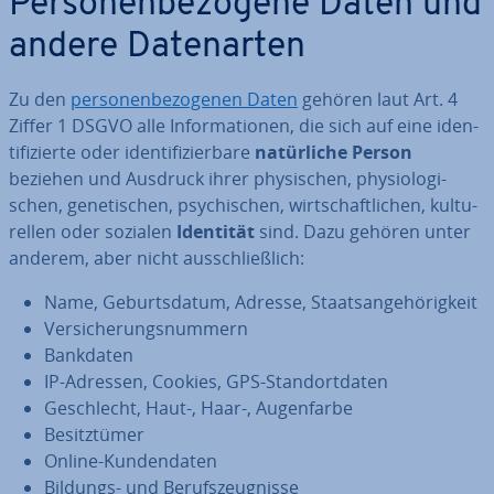
Per­so­nen­be­zo­ge­ne Daten und
andere Da­ten­ar­ten
Zu den
per­so­nen­be­zo­ge­nen Daten
gehören laut Art. 4
Ziffer 1 DSGVO alle In­for­ma­tio­nen, die sich auf eine iden­
ti­fi­zier­te oder iden­ti­fi­zier­ba­re
na­tür­li­che Person
beziehen und Ausdruck ihrer phy­si­schen, phy­sio­lo­gi­
schen, ge­ne­ti­schen, psy­chi­schen, wirt­schaft­li­chen, kul­tu­
rel­len oder sozialen
Identität
sind. Dazu gehören unter
anderem, aber nicht aus­schließ­lich:
Name, Ge­burts­da­tum, Adresse, Staats­an­ge­hö­rig­keit
Ver­si­che­rungs­num­mern
Bankdaten
IP-Adressen, Cookies, GPS-Stand­ort­da­ten
Ge­schlecht, Haut-, Haar-, Au­gen­far­be
Be­sitz­tü­mer
Online-Kun­den­da­ten
Bildungs- und Be­rufs­zeug­nis­se