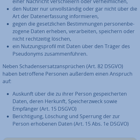
einer Nachricht ver­schlei­ern oder ver­heim­li­chen,
den Nutzer nur un­voll­stän­dig oder gar nicht über die
Art der Da­ten­er­fas­sung in­for­mie­ren,
gegen die ge­setz­li­chen Be­stim­mun­gen per­so­nen­be­
zo­ge­ne Daten erheben, ver­ar­bei­ten, speichern oder
nicht recht­zei­tig löschen,
ein Nut­zungs­pro­fil mit Daten über den Träger des
Pseud­onyms zu­sam­men­füh­ren.
Neben Scha­dens­er­satz­an­sprü­chen (Art. 82 DSGVO)
haben be­trof­fe­ne Personen außerdem einen Anspruch
auf:
Auskunft über die zu ihrer Person ge­spei­cher­ten
Daten, deren Herkunft, Spei­cher­zweck sowie
Empfänger (Art. 15 DSGVO)
Be­rich­ti­gung, Löschung und Sperrung der zur
Person erhobenen Daten (Art. 15 Abs. 1e DSGVO)