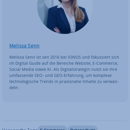
Melissa Senn
Melissa Senn ist seit 2016 bei IONOS und fo­kus­siert sich
im Digital Guide auf die Bereiche Website, E-Commerce,
Social Media sowie KI. Als Di­gi­tal­stra­te­gin nutzt sie ihre
um­fas­sen­de SEO- und GEO-Erfahrung, um komplexe
tech­no­lo­gi­sche Trends in pra­xis­na­he Inhalte zu ver­wan­
deln.