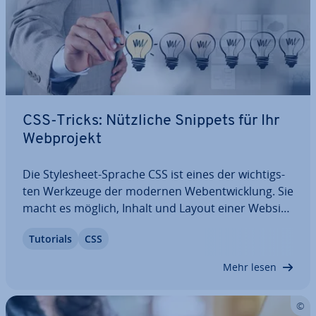
CSS-Tricks: Nützliche Snippets für Ihr
Web­pro­jekt
Die Style­sheet-Sprache CSS ist eines der wich­tigs­
ten Werkzeuge der modernen Web­ent­wick­lung. Sie
macht es möglich, Inhalt und Layout einer Website
von­ein­an­der zu trennen, und wird beständig vom
Tutorials
CSS
World Wide Web Con­sor­ti­um (W3C) wei­ter­ent­wi­
ckelt. CSS-Snippets ver­ein­fa­chen die…
Mehr lesen