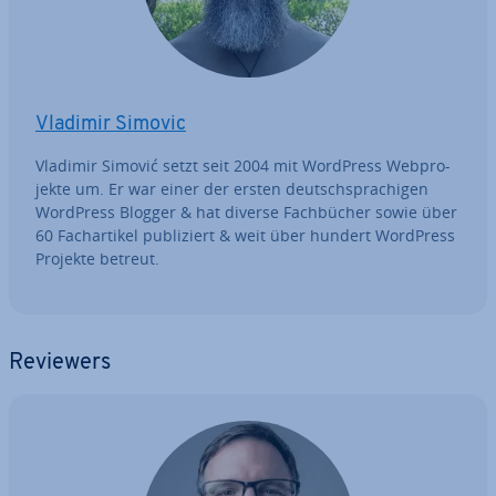
Vladimir Simovic
Vladimir Simović setzt seit 2004 mit WordPress Web­pro­
jek­te um. Er war einer der ersten deutsch­spra­chi­gen
WordPress Blogger & hat diverse Fach­bü­cher sowie über
60 Fach­ar­ti­kel pu­bli­ziert & weit über hundert WordPress
Projekte betreut.
Reviewers