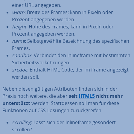
einer URL angegeben.
width
: Breite des Frames; kann in Pixeln oder
Prozent angegeben werden.
height
: Höhe des Frames; kann in Pixeln oder
Prozent angegeben werden.
name
: Selbst­ge­wähl­te Be­zeich­nung des spe­zi­fi­schen
Frames.
sandbox
: Verbindet den In­line­frame mit be­stimm­ten
Si­cher­heits­vor­keh­run­gen.
srcdoc
: Enthält HTML-Code, der im iframe angezeigt
werden soll.
Neben diesen gültigen At­tri­bu­ten finden sich in der
Praxis noch weitere, die aber
seit
HTML5
nicht mehr
un­ter­stützt
werden. Statt­des­sen soll man für diese
Funk­tio­nen auf CSS-Lösungen zu­rück­grei­fen.
scrolling
: Lässt sich der In­line­frame gesondert
scrollen?