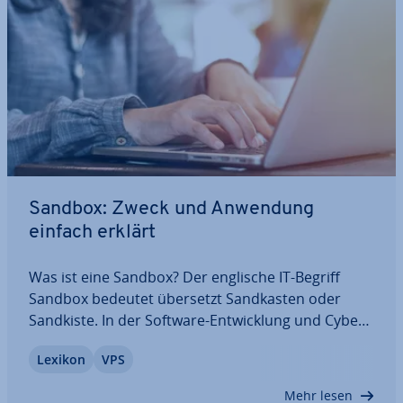
Sandbox: Zweck und Anwendung
einfach erklärt
Was ist eine Sandbox? Der englische IT-Begriff
Sandbox bedeutet übersetzt Sand­kas­ten oder
Sandkiste. In der Software-Ent­wick­lung und Cy­ber­
si­cher­heit be­schreibt die Sandbox eine isolierte
Lexikon
VPS
Umgebung, in der sich Software geschützt
ausführen lässt. Dies hat den Vorteil, dass das
Mehr lesen