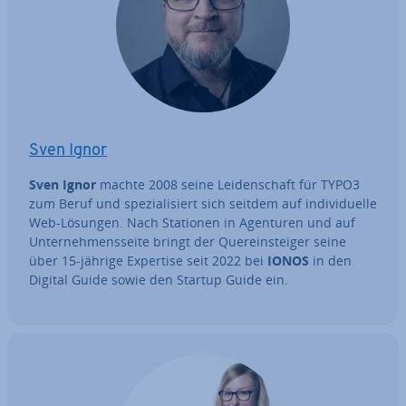
Sven Ignor
Sven Ignor
machte 2008 seine Lei­den­schaft für TYPO3
zum Beruf und spe­zia­li­siert sich seitdem auf in­di­vi­du­el­le
Web-Lösungen. Nach Stationen in Agenturen und auf
Un­ter­neh­mens­sei­te bringt der Quer­ein­stei­ger seine
über 15-jährige Expertise seit 2022 bei
IONOS
in den
Digital Guide sowie den Startup Guide ein.