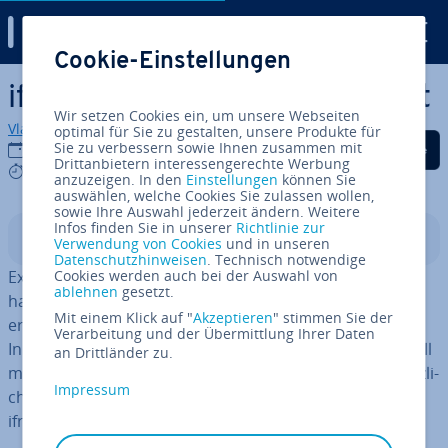
Digital Guide
Cookie-Einstellungen
Zum Haupt­in­halt springen
iframe: Das HTML-Tag erklärt
Wir setzen Cookies ein, um unsere Webseiten
Vladimir Simovic
optimal für Sie zu gestalten, unsere Produkte für
Auf Facebook teilen
Auf Twitter teilen
Auf LinkedIn tei
Sie zu verbessern sowie Ihnen zusammen mit
08.02.2022
Drittanbietern interessengerechte Werbung
5 mins
anzuzeigen. In den
Einstellungen
können Sie
auswählen, welche Cookies Sie zulassen wollen,
sowie Ihre Auswahl jederzeit ändern. Weitere
Infos finden Sie in unserer
Richtlinie zur
In­halts­ver­zeich­nis
Verwendung von Cookies
und in unseren
Datenschutzhinweisen
. Technisch notwendige
Externe Inhalte in die eigene Website einbetten? Dafür
Cookies werden auch bei der Auswahl von
ablehnen
gesetzt.
haben sich In­line­frames (iframes) als äußerst geeignet
Mit einem Klick auf "
Akzeptieren
" stimmen Sie der
erwiesen. Auf elegante Weise kann man so zu­sätz­li­che
Verarbeitung und der Übermittlung Ihrer Daten
Inhalte im HTML-Dokument un­ter­brin­gen. Im besten Fall
an Drittländer zu.
merken Besucher der Website gar nicht, dass sie zu­sätz­li­
Impressum
che Inhalte aus­ge­spielt bekommen. Wie kann man den
iframe einbinden?