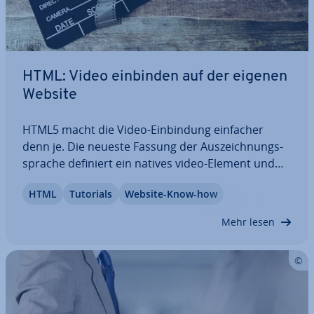
HTML: Video einbinden auf der eigenen
Website
HTML5 macht die Video-Ein­bin­dung einfacher
denn je. Die neueste Fassung der Aus­zeich­nungs­
spra­che definiert ein natives video-Element und
die zu­ge­hö­ri­ge Pro­gram­mier­schnitt­stel­le. Al­ter­na­
HTML
Tutorials
Website-Know-how
tiv haben Web­sei­ten­be­trei­ben­de die Mög­lich­keit,
au­dio­vi­su­el­le Inhalte über Video-Platt­for­men…
Mehr lesen