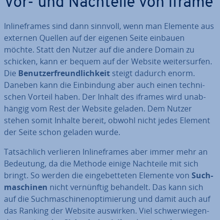
Vor- und Nachteile von iframe
In­line­frames sind dann sinnvoll, wenn man Elemente aus
externen Quellen auf der eigenen Seite einbauen
möchte. Statt den Nutzer auf die andere Domain zu
schicken, kann er bequem auf der Website wei­ter­sur­fen.
Die
Be­nut­zer­freund­lich­keit
steigt dadurch enorm.
Daneben kann die Ein­bin­dung aber auch einen tech­ni­
schen Vorteil haben. Der Inhalt des iframes wird un­ab­
hän­gig vom Rest der Website geladen. Dem Nutzer
stehen somit Inhalte bereit, obwohl nicht jedes Element
der Seite schon geladen wurde.
Tat­säch­lich verlieren In­line­frames aber immer mehr an
Bedeutung, da die Methode einige Nachteile mit sich
bringt. So werden die ein­ge­bet­te­ten Elemente von
Such­
ma­schi­nen
nicht ver­nünf­tig behandelt. Das kann sich
auf die Such­ma­schi­nen­op­ti­mie­rung und damit auch auf
das Ranking der Website auswirken. Viel schwer­wie­gen­