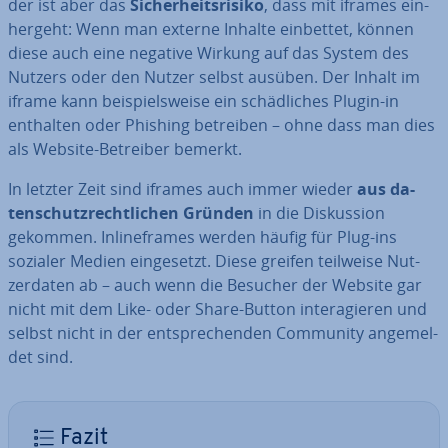
der ist aber das
Si­cher­heits­ri­si­ko
, dass mit iframes ein­
her­geht: Wenn man externe Inhalte einbettet, können
diese auch eine negative Wirkung auf das System des
Nutzers oder den Nutzer selbst ausüben. Der Inhalt im
iframe kann bei­spiels­wei­se ein schäd­li­ches Plugin-in
enthalten oder Phishing betreiben – ohne dass man dies
als Website-Betreiber bemerkt.
In letzter Zeit sind iframes auch immer wieder
aus da­
ten­schutz­recht­li­chen Gründen
in die Dis­kus­si­on
gekommen. In­line­frames werden häufig für Plug-ins
sozialer Medien ein­ge­setzt. Diese greifen teilweise Nut­
zer­da­ten ab – auch wenn die Besucher der Website gar
nicht mit dem Like- oder Share-Button in­ter­agie­ren und
selbst nicht in der ent­spre­chen­den Community an­ge­mel­
det sind.
Fazit