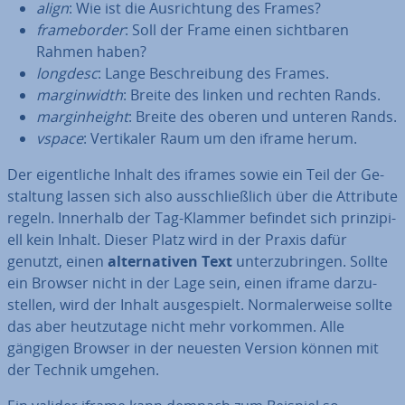
align
: Wie ist die Aus­rich­tung des Frames?
frame­bor­der
: Soll der Frame einen sicht­ba­ren
Rahmen haben?
longdesc
: Lange Be­schrei­bung des Frames.
mar­gin­width
: Breite des linken und rechten Rands.
mar­gin­h­eight
: Breite des oberen und unteren Rands.
vspace
: Ver­ti­ka­ler Raum um den iframe herum.
Der ei­gent­li­che Inhalt des iframes sowie ein Teil der Ge­
stal­tung lassen sich also aus­schließ­lich über die Attribute
regeln. Innerhalb der Tag-Klammer befindet sich prin­zi­pi­
ell kein Inhalt. Dieser Platz wird in der Praxis dafür
genutzt, einen
al­ter­na­ti­ven Text
un­ter­zu­brin­gen. Sollte
ein Browser nicht in der Lage sein, einen iframe dar­zu­
stel­len, wird der Inhalt aus­ge­spielt. Nor­ma­ler­wei­se sollte
das aber heut­zu­ta­ge nicht mehr vorkommen. Alle
gängigen Browser in der neuesten Version können mit
der Technik umgehen.