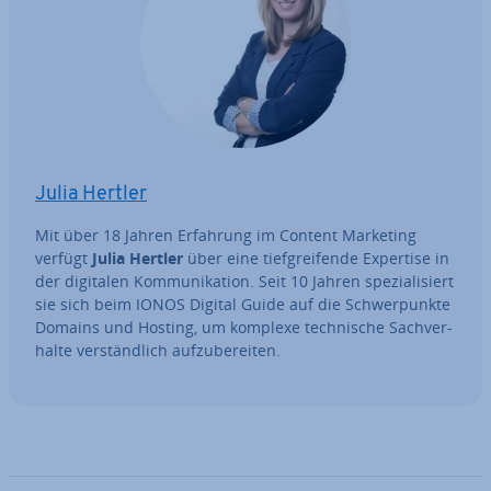
Julia Hertler
Mit über 18 Jahren Erfahrung im Content Marketing
verfügt
Julia Hertler
über eine tief­grei­fen­de Expertise in
der digitalen Kom­mu­ni­ka­ti­on. Seit 10 Jahren spe­zia­li­siert
sie sich beim IONOS Digital Guide auf die Schwer­punk­te
Domains und Hosting, um komplexe tech­ni­sche Sach­ver­
hal­te ver­ständ­lich auf­zu­be­rei­ten.