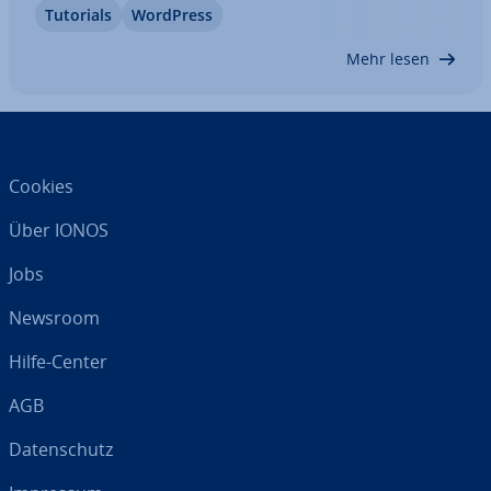
Tutorials
WordPress
Websites ein, ohne dafür Ihre Me­di­en­bi­blio­thek zu
belasten. Wie Sie iFrames bei WordPress…
Mehr lesen
Cookies
Über IONOS
Jobs
Newsroom
Hilfe-Center
AGB
Da­ten­schutz