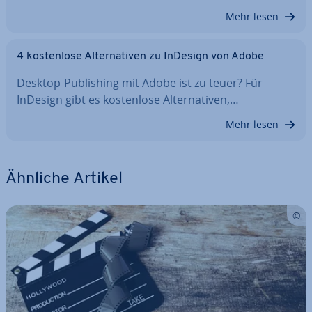
Mehr lesen
4 kos­ten­lo­se Al­ter­na­ti­ven zu InDesign von Adobe
Desktop-Pu­bli­shing mit Adobe ist zu teuer? Für
InDesign gibt es kos­ten­lo­se Al­ter­na­ti­ven,…
Mehr lesen
Ähnliche Artikel