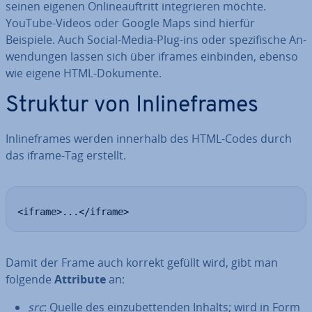
seinen eigenen On­line­auf­tritt in­te­grie­ren möchte.
YouTube-Videos oder Google Maps sind hierfür
Beispiele. Auch Social-Media-Plug-ins oder spe­zi­fi­sche An­
wen­dun­gen lassen sich über iframes einbinden, ebenso
wie eigene HTML-Dokumente.
Struktur von In­line­frames
In­line­frames werden innerhalb des HTML-Codes durch
das iframe-Tag erstellt.
<iframe>...</iframe>
Damit der Frame auch korrekt gefüllt wird, gibt man
folgende
Attribute
an:
src
: Quelle des ein­zu­bet­ten­den Inhalts; wird in Form