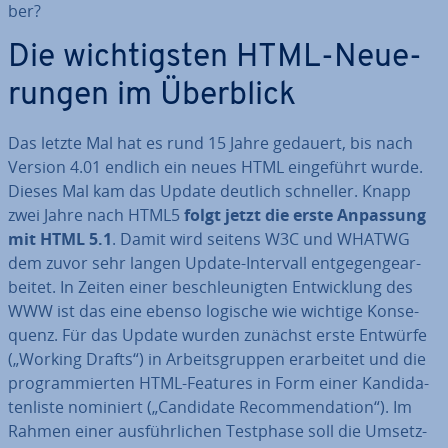
ber?
Die wich­tigs­ten HTML-Neue­
run­gen im Überblick
Das letzte Mal hat es rund 15 Jahre gedauert, bis nach
Version 4.01 endlich ein neues HTML ein­ge­führt wurde.
Dieses Mal kam das Update deutlich schneller. Knapp
zwei Jahre nach HTML5
folgt jetzt die erste Anpassung
mit HTML 5.1
. Damit wird seitens W3C und WHATWG
dem zuvor sehr langen Update-Intervall ent­ge­gen­ge­ar­
bei­tet. In Zeiten einer be­schleu­nig­ten Ent­wick­lung des
WWW ist das eine ebenso logische wie wichtige Kon­se­
quenz. Für das Update wurden zunächst erste Entwürfe
(„Working Drafts“) in Ar­beits­grup­pen er­ar­bei­tet und die
pro­gram­mier­ten HTML-Features in Form einer Kan­di­da­
ten­lis­te nominiert („Candidate Re­com­men­da­ti­on“). Im
Rahmen einer aus­führ­li­chen Testphase soll die Um­setz­