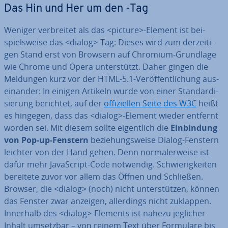
Das Hin und Her um den -Tag
Weniger ver­brei­tet als das <picture>-Element ist bei­
spiels­wei­se das <dialog>-Tag: Dieses wird zum der­zei­ti­
gen Stand erst von Browsern auf Chromium-Grundlage
wie Chrome und Opera un­ter­stützt. Daher gingen die
Meldungen kurz vor der HTML-5.1-Ver­öf­fent­li­chung aus­
ein­an­der: In einigen Artikeln wurde von einer Stan­dar­di­
sie­rung berichtet, auf der
of­fi­zi­el­len Seite des W3C
heißt
es hingegen, dass das <dialog>-Element wieder entfernt
worden sei. Mit diesem sollte ei­gent­lich die
Ein­bin­dung
von Pop-up-Fenstern
be­zie­hungs­wei­se Dialog-Fenstern
leichter von der Hand gehen. Denn nor­ma­ler­wei­se ist
dafür mehr Ja­va­Script-Code notwendig. Schwie­rig­kei­ten
bereitete zuvor vor allem das Öffnen und Schließen.
Browser, die <dialog> (noch) nicht un­ter­stüt­zen, können
das Fenster zwar anzeigen, al­ler­dings nicht zuklappen.
Innerhalb des <dialog>-Elements ist nahezu jeglicher
Inhalt umsetzbar – von reinem Text über Formulare bis