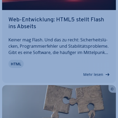
Web-Ent­wick­lung: HTML5 stellt Flash
ins Abseits
Keiner mag Flash. Und das zu recht: Si­cher­heits­lü­
cken, Pro­gram­mier­feh­ler und Sta­bi­li­täts­pro­ble­me.
Gibt es eine Software, die häufiger im Mit­tel­punkt
hitziger Si­cher­heits­de­bat­ten stand als Adobes Mul­
HTML
ti­me­dia-Lösung? Jahrelang galt Flash als Quasi-
Standard für Ani­ma­tio­nen im World…
Mehr lesen