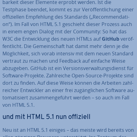
bar­keit dieser Elemente erprobt werden. Ist die
Testphase beendet, kommt es zur Ver­öf­fent­li­chung einer
of­fi­zi­el­len Emp­feh­lung des Standards („Re­com­men­da­ti­
on“). Im Fall von HTML 5.1 geschieht dieser Prozess auch
in einem engen Dialog mit der Community: So hat das
W3C die Ent­wick­lung des neuen HTMLs auf
GitHub
ver­öf­
fent­licht. Die Ge­mein­schaft hat damit mehr denn je die
Mög­lich­keit, sich vorab intensiv mit dem neuen Standard
vertraut zu machen und Feedback auf einfache Weise
abzugeben. GitHub ist ein Ver­si­ons­ver­wal­tungs­dienst für
Software-Projekte. Zahl­rei­che Open-Source-Projekte sind
dort zu finden. Auf diese Weise können die Arbeiten zahl­
rei­cher Ent­wick­ler an einer frei zu­gäng­li­chen Software au­
to­ma­ti­siert zu­sam­men­ge­führt werden – so auch im Fall
von HTML 5.1.
und mit HTML 5.1 nun offiziell
Neu ist an HTML 5.1 einiges – das meiste wird bereits von