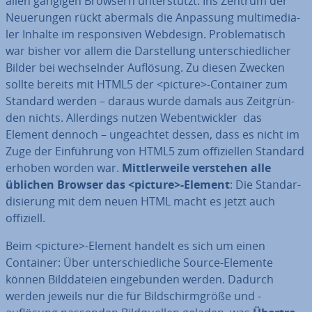
allen gängigen Browsern un­ter­stützt. Ins Zentrum der
Neue­run­gen rückt abermals die Anpassung mul­ti­me­dia­
ler Inhalte im re­spon­si­ven Webdesign. Pro­ble­ma­tisch
war bisher vor allem die Dar­stel­lung un­ter­schied­li­cher
Bilder bei wech­seln­der Auflösung. Zu diesen Zwecken
sollte bereits mit HTML5 der <picture>-Container zum
Standard werden – daraus wurde damals aus Zeit­grün­
den nichts. Al­ler­dings nutzen Web­ent­wick­ler das
Element dennoch – un­ge­ach­tet dessen, dass es nicht im
Zuge der Ein­füh­rung von HTML5 zum of­fi­zi­el­len Standard
erhoben worden war.
Mitt­ler­wei­le verstehen alle
üblichen Browser das <picture>-Element
: Die Stan­dar­
di­sie­rung mit dem neuen HTML macht es jetzt auch
offiziell.
Beim <picture>-Element handelt es sich um einen
Container: Über un­ter­schied­li­che Source-Elemente
können Bild­da­tei­en ein­ge­bun­den werden. Dadurch
werden jeweils nur die für Bild­schirm­grö­ße und -