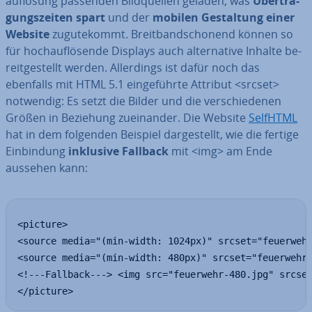
auflösung passenden Bild­quel­len geladen, was
Über­tra­
gungs­zei­ten spart
und der
mobilen Ge­stal­tung einer
Website
zu­gu­te­kommt. Breit­band­scho­nend können so
für hoch­auf­lö­sen­de Displays auch al­ter­na­ti­ve Inhalte be­
reit­ge­stellt werden. Al­ler­dings ist dafür noch das
ebenfalls mit HTML 5.1 ein­ge­führ­te Attribut <srcset>
notwendig: Es setzt die Bilder und die ver­schie­de­nen
Größen in Beziehung zu­ein­an­der. Die Website
SelfHTML
hat in dem folgenden Beispiel dar­ge­stellt, wie die fertige
Ein­bin­dung
inklusive Fallback
mit <img> am Ende
aussehen kann:
<picture>

<source media="(min-width: 1024px)" srcset="feuerwehr
<source media="(min-width: 480px)" srcset="feuerwehr-
<!---Fallback---> <img src="feuerwehr-480.jpg" srcset
</picture>