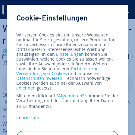
Digital Guide
Cookie-Einstellungen
Zum Haupt­in­halt springen
Was bietet HTML 5.1 an Neue­
Wir setzen Cookies ein, um unsere Webseiten
run­gen?
optimal für Sie zu gestalten, unsere Produkte für
Sie zu verbessern sowie Ihnen zusammen mit
Drittanbietern interessengerechte Werbung
Vladimir Simovic
anzuzeigen. In den
Einstellungen
können Sie
Auf Facebo
Auf Tw
A
02.03.2020
auswählen, welche Cookies Sie zulassen wollen,
7 mins
sowie Ihre Auswahl jederzeit ändern. Weitere
Infos finden Sie in unserer
Richtlinie zur
Verwendung von Cookies
und in unseren
Datenschutzhinweisen
. Technisch notwendige
Cookies werden auch bei der Auswahl von
In­halts­ver­zeich­nis
ablehnen
gesetzt.
Ohne HTML („Hypertext Markup Language“, zu Deutsch
Mit einem Klick auf "
Akzeptieren
" stimmen Sie der
Verarbeitung und der Übermittlung Ihrer Daten
Hypertext-Aus­zeich­nungs­spra­che) wäre das Internet ein
an Drittländer zu.
anderes: Die Aus­zeich­nungs­spra­che struk­tu­riert Texte,
Bilder oder Links und bildet damit die Grundlage des
Impressum
World Wide Webs. Al­ler­dings hat sich das Web mit der
Zeit verändert.
Mul­ti­me­dia ist zu einem wichtigen