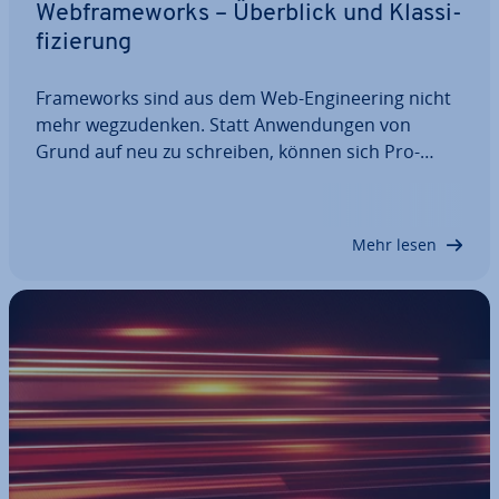
Web­frame­works – Überblick und Klas­si­
fi­zie­rung
Frame­works sind aus dem Web-En­gi­nee­ring nicht
mehr weg­zu­den­ken. Statt An­wen­dun­gen von
Grund auf neu zu schreiben, können sich Pro­
gram­mie­rer bei der ob­jekt­ori­en­tier­ten Software-
Ent­wick­lung auf bewährte Pro­gramm­ge­rüs­te aus
vor­de­fi­nier­ten Klassen und Methoden stützen. Die
Mehr lesen
Auswahl…