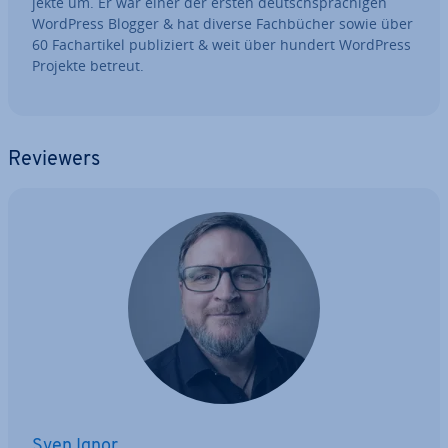
jek­te um. Er war einer der ersten deutsch­spra­chi­gen
WordPress Blogger & hat diverse Fach­bü­cher sowie über
60 Fach­ar­ti­kel pu­bli­ziert & weit über hundert WordPress
Projekte betreut.
Reviewers
Sven Ignor