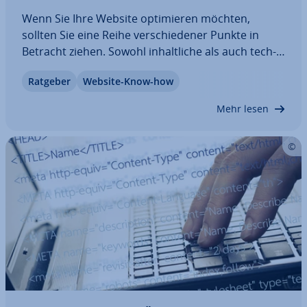
Wenn Sie Ihre Website op­ti­mie­ren möchten,
sollten Sie eine Reihe ver­schie­de­ner Punkte in
Betracht ziehen. Sowohl in­halt­li­che als auch tech­
ni­sche Op­ti­mie­rungs­maß­nah­men spielen eine
Ratgeber
Website-Know-how
große Rolle, wenn es darum geht, Ihre Website
schneller zu machen oder für mobile Endgeräte…
Mehr lesen