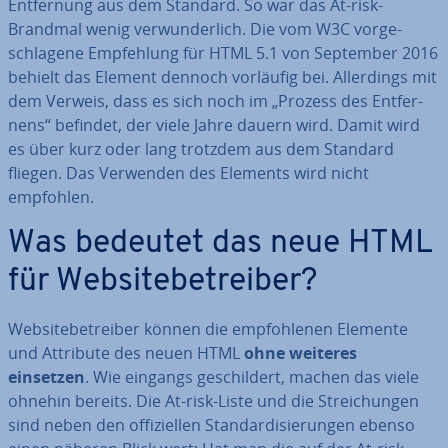
Ent­fer­nung aus dem Standard. So war das At-risk-
Brandmal wenig ver­wun­der­lich. Die vom W3C vor­ge­
schla­ge­ne Emp­feh­lung für HTML 5.1 von September 2016
behielt das Element dennoch vorläufig bei. Al­ler­dings mit
dem Verweis, dass es sich noch im „Prozess des Ent­fer­
nens“ befindet, der viele Jahre dauern wird. Damit wird
es über kurz oder lang trotzdem aus dem Standard
fliegen. Das Verwenden des Elements wird nicht
empfohlen.
Was bedeutet das neue HTML
für Web­site­be­trei­ber?
Web­site­be­trei­ber können die emp­foh­le­nen Elemente
und Attribute des neuen HTML
ohne weiteres
einsetzen
. Wie eingangs ge­schil­dert, machen das viele
ohnehin bereits. Die At-risk-Liste und die Strei­chun­gen
sind neben den of­fi­zi­el­len Stan­dar­di­sie­run­gen ebenso