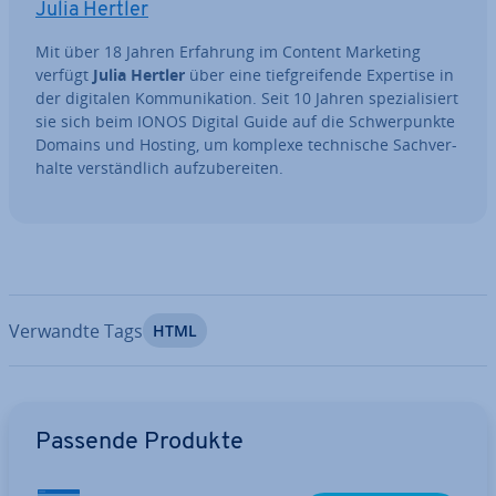
Julia Hertler
Mit über 18 Jahren Erfahrung im Content Marketing
verfügt
Julia Hertler
über eine tief­grei­fen­de Expertise in
der digitalen Kom­mu­ni­ka­ti­on. Seit 10 Jahren spe­zia­li­siert
sie sich beim IONOS Digital Guide auf die Schwer­punk­te
Domains und Hosting, um komplexe tech­ni­sche Sach­ver­
hal­te ver­ständ­lich auf­zu­be­rei­ten.
Verwandte Tags
HTML
Zum Hauptmenü
Passende Produkte