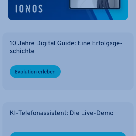
10 Jahre Digital Guide: Eine Er­folgs­ge­
schich­te
Evolution erleben
KI-Te­le­fon­as­sis­tent: Die Live-Demo