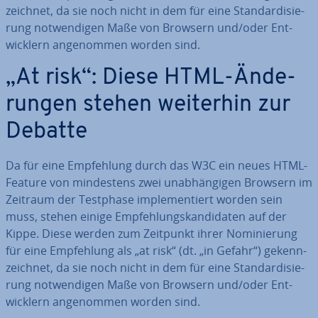
zeich­net, da sie noch nicht in dem für eine Stan­dar­di­sie­
rung not­wen­di­gen Maße von Browsern und/oder Ent­
wick­lern an­ge­nom­men worden sind.
„At risk“: Diese HTML-Än­de­
run­gen stehen weiterhin zur
Debatte
Da für eine Emp­feh­lung durch das W3C ein neues HTML-
Feature von min­des­tens zwei un­ab­hän­gi­gen Browsern im
Zeitraum der Testphase im­ple­men­tiert worden sein
muss, stehen einige Emp­feh­lungs­kan­di­da­ten auf der
Kippe. Diese werden zum Zeitpunkt ihrer No­mi­nie­rung
für eine Emp­feh­lung als „at risk“ (dt. „in Gefahr“) ge­kenn­
zeich­net, da sie noch nicht in dem für eine Stan­dar­di­sie­
rung not­wen­di­gen Maße von Browsern und/oder Ent­
wick­lern an­ge­nom­men worden sind.