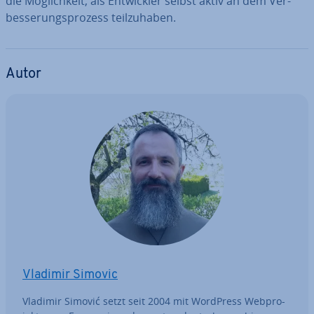
die Mög­lich­keit, als Ent­wick­ler selbst aktiv an dem Ver­
bes­se­rungs­pro­zess teil­zu­ha­ben.
Autor
Vladimir Simovic
Vladimir Simović setzt seit 2004 mit WordPress Web­pro­