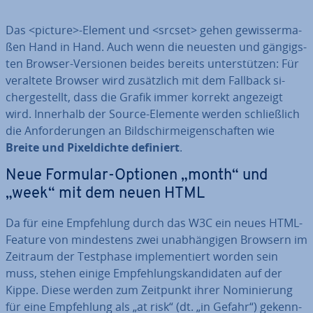
Das <picture>-Element und <srcset> gehen ge­wis­ser­ma­
ßen Hand in Hand. Auch wenn die neuesten und gän­gigs­
ten Browser-Versionen beides bereits un­ter­stüt­zen: Für
veraltete Browser wird zu­sätz­lich mit dem Fallback si­
cher­ge­stellt, dass die Grafik immer korrekt angezeigt
wird. Innerhalb der Source-Elemente werden schließ­lich
die An­for­de­run­gen an Bild­schirm­ei­gen­schaf­ten wie
Breite und Pi­xel­dich­te definiert
.
Neue Formular-Optionen „month“ und
„week“ mit dem neuen HTML
Da für eine Emp­feh­lung durch das W3C ein neues HTML-
Feature von min­des­tens zwei un­ab­hän­gi­gen Browsern im
Zeitraum der Testphase im­ple­men­tiert worden sein
muss, stehen einige Emp­feh­lungs­kan­di­da­ten auf der
Kippe. Diese werden zum Zeitpunkt ihrer No­mi­nie­rung
für eine Emp­feh­lung als „at risk“ (dt. „in Gefahr“) ge­kenn­