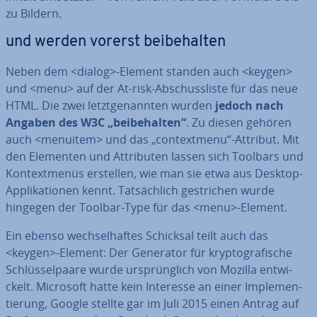
zu Bildern.
und werden vorerst bei­be­hal­ten
Neben dem <dialog>-Element standen auch <keygen>
und <menu> auf der At-risk-Ab­schuss­lis­te für das neue
HTML. Die zwei letzt­ge­nann­ten wurden
jedoch nach
Angaben des W3C „bei­be­hal­ten“
. Zu diesen gehören
auch <menuitem> und das „con­text­me­nu“-Attribut. Mit
den Elementen und At­tri­bu­ten lassen sich Toolbars und
Kon­text­me­nüs erstellen, wie man sie etwa aus Desktop-
Ap­pli­ka­tio­nen kennt. Tat­säch­lich ge­stri­chen wurde
hingegen der Toolbar-Type für das <menu>-Element.
Ein ebenso wech­sel­haf­tes Schicksal teilt auch das
<keygen>-Element: Der Generator für kryp­to­gra­fi­sche
Schlüs­sel­paa­re wurde ur­sprüng­lich von Mozilla ent­wi­
ckelt. Microsoft hatte kein Interesse an einer Im­ple­men­
tie­rung, Google stellte gar im Juli 2015 einen Antrag auf