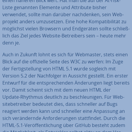
einen näheren Blick wert: Hat man die auf der At-risk-
Liste genannten Elemente und Attribute bisher
verwendet, sollte man darüber nach­den­ken, sein Web­
pro­jekt anders um­zu­set­zen. Eine hohe Kom­pa­ti­bi­li­tät zu
möglichst vielen Browsern und End­ge­rä­ten sollte schließ­
lich das Ziel jedes Website-Be­trei­bers sein – heute mehr
denn je.
Auch in Zukunft lohnt es sich für Webmaster, stets einen
Blick auf die of­fi­zi­el­le Seite des W3C zu werfen: Im Zuge
der Fer­tig­stel­lung von HTML 5.1 wurde sogleich mit
Version 5.2 der Nach­fol­ger in Aussicht gestellt. Ein erster
Entwurf für die ent­spre­chen­den Än­de­run­gen liegt bereits
vor. Damit scheint sich mit dem neuen HTML der
Update-Rhythmus deutlich zu be­schleu­ni­gen. Für Web­
site­be­trei­ber bedeutet dies, dass schneller auf Bugs
reagiert werden kann und schneller eine Anpassung an
sich ver­än­dern­de An­for­de­run­gen statt­fin­det. Durch die
HTML-5.1-Ver­öf­fent­li­chung über GitHub besteht zudem