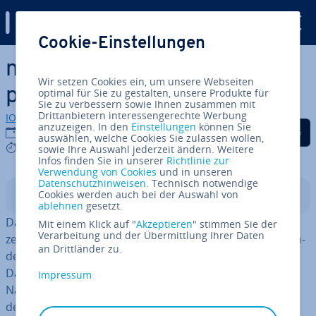
Digital Guide
Cookie-Einstellungen
Zum Haupt­in­halt springen
nslookup: So funk­tio­niert der
Wir setzen Cookies ein, um unsere Webseiten
prak­ti­sche DNS-Check
optimal für Sie zu gestalten, unsere Produkte für
Sie zu verbessern sowie Ihnen zusammen mit
Drittanbietern interessengerechte Werbung
IONOS Redaktion
anzuzeigen. In den
Einstellungen
können Sie
Auf Facebook teilen
Auf Twitter teilen
Auf LinkedIn tei
05.03.2019
auswählen, welche Cookies Sie zulassen wollen,
9 mins
sowie Ihre Auswahl jederzeit ändern. Weitere
Infos finden Sie in unserer
Richtlinie zur
Verwendung von Cookies
und in unseren
Datenschutzhinweisen
. Technisch notwendige
Cookies werden auch bei der Auswahl von
In­halts­ver­zeich­nis
ablehnen
gesetzt.
Das
Domain Name System
(DNS) hat als zentraler Ver­
Mit einem Klick auf "
Akzeptieren
" stimmen Sie der
Verarbeitung und der Übermittlung Ihrer Daten
zeich­nis­dienst für Netz­werk­adres­sen einen ent­schei­den­
an Drittländer zu.
den Anteil am Erfolg von Internet und World Wide Web:
Das
Netz aus weltweit ver­teil­ten DNS-Servern
(auch:
Impressum
Name­ser­ver) sorgt un­er­läss­lich dafür, dass die Namen
der ver­schie­de­nen
Netz­werk­teil­neh­mer und -an­wen­