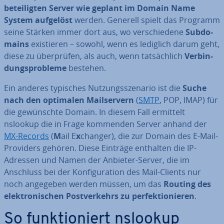
be­tei­lig­ten Server wie geplant im Domain Name
System aufgelöst
werden. Generell spielt das Programm
seine Stärken immer dort aus, wo ver­schie­de­ne
Sub­do­
mains
exis­tie­ren – sowohl, wenn es lediglich darum geht,
diese zu über­prü­fen, als auch, wenn tat­säch­lich
Ver­bin­
dungs­pro­ble­me
bestehen.
Ein anderes typisches Nut­zungs­sze­na­rio ist die
Suche
nach den optimalen Mail­ser­vern
(
SMTP
, POP, IMAP) für
die ge­wünsch­te Domain. In diesem Fall ermittelt
nslookup die in Frage kommenden Server anhand der
MX-Records
(
M
ail E
x
changer), die zur Domain des E-Mail-
Providers gehören. Diese Einträge enthalten die IP-
Adressen und Namen der Anbieter-Server, die im
Anschluss bei der Kon­fi­gu­ra­ti­on des Mail-Clients nur
noch angegeben werden müssen, um das
Routing des
elek­tro­ni­schen Post­ver­kehrs zu per­fek­tio­nie­ren
.
So funk­tio­niert nslookup