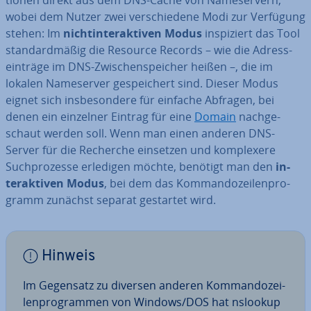
tio­nen direkt aus dem DNS-Cache von Name­ser­vern,
wobei dem Nutzer zwei ver­schie­de­ne Modi zur Verfügung
stehen: Im
nicht­in­ter­ak­ti­ven Modus
in­spi­ziert das Tool
stan­dard­mä­ßig die Resource Records – wie die Adress­
ein­trä­ge im DNS-Zwi­schen­spei­cher heißen –, die im
lokalen Name­ser­ver ge­spei­chert sind. Dieser Modus
eignet sich ins­be­son­de­re für einfache Abfragen, bei
denen ein einzelner Eintrag für eine
Domain
nach­ge­
schaut werden soll. Wenn man einen anderen DNS-
Server für die Recherche einsetzen und kom­ple­xe­re
Such­pro­zes­se erledigen möchte, benötigt man den
in­
ter­ak­ti­ven Modus
, bei dem das Kom­man­do­zei­len­pro­
gramm zunächst separat gestartet wird.
Hinweis
Im Gegensatz zu diversen anderen Kom­man­do­zei­
len­pro­gram­men von Windows/DOS hat nslookup