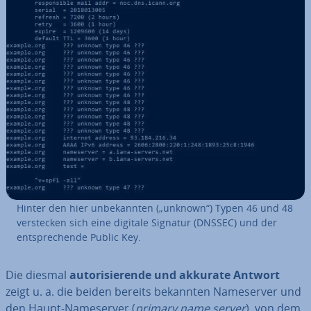
Hinter den hier un­be­kann­ten („unknown“) Typen 46 und 48
ver­ste­cken sich eine digitale Signatur (DNSSEC) und der
ent­spre­chen­de Public Key.
Die diesmal
au­to­ri­sie­ren­de und akkurate Antwort
zeigt u. a. die beiden bereits bekannten Name­ser­ver und
den Haupt-Name­ser­ver (
primary name server
), von dem