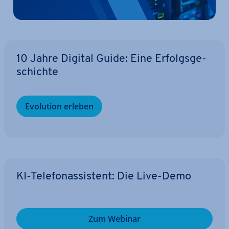
10 Jahre Digital Guide: Eine Er­folgs­ge­
schich­te
Evolution erleben
KI-Te­le­fon­as­sis­tent: Die Live-Demo
Zum Webinar