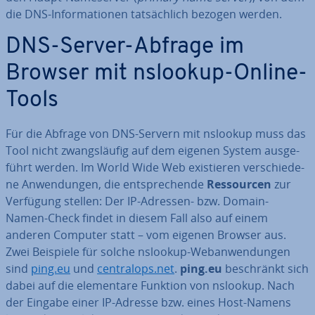
die DNS-In­for­ma­tio­nen tat­säch­lich bezogen werden.
DNS-Server-Abfrage im
Browser mit nslookup-Online-
Tools
Für die Abfrage von DNS-Servern mit nslookup muss das
Tool nicht zwangs­läu­fig auf dem eigenen System aus­ge­
führt werden. Im World Wide Web exis­tie­ren ver­schie­de­
ne An­wen­dun­gen, die ent­spre­chen­de
Res­sour­cen
zur
Verfügung stellen: Der IP-Adressen- bzw. Domain-
Namen-Check findet in diesem Fall also auf einem
anderen Computer statt – vom eigenen Browser aus.
Zwei Beispiele für solche nslookup-Web­an­wen­dun­gen
sind
ping.eu
und
cen­tra­lops.net
.
ping.eu
be­schränkt sich
dabei auf die ele­men­ta­re Funktion von nslookup. Nach
der Eingabe einer IP-Adresse bzw. eines Host-Namens