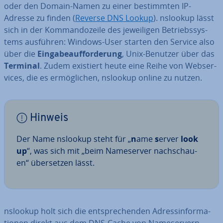
oder den Domain-Namen zu einer be­stimm­ten IP-
Adresse zu finden (
Reverse DNS Lookup
). nslookup lässt
sich in der Kom­man­do­zei­le des je­wei­li­gen Be­triebs­sys­
tems ausführen: Windows-User starten den Service also
über die
Ein­ga­be­auf­for­de­rung
, Unix-Benutzer über das
Terminal
. Zudem existiert heute eine Reihe von Web­ser­
vices, die es er­mög­li­chen, nslookup online zu nutzen.
Hinweis
Der Name nslookup steht für „
n
ame
s
erver
look
up
“, was sich mit „beim Name­ser­ver nach­schau­
en“ über­set­zen lässt.
nslookup holt sich die ent­spre­chen­den Adress­in­for­ma­