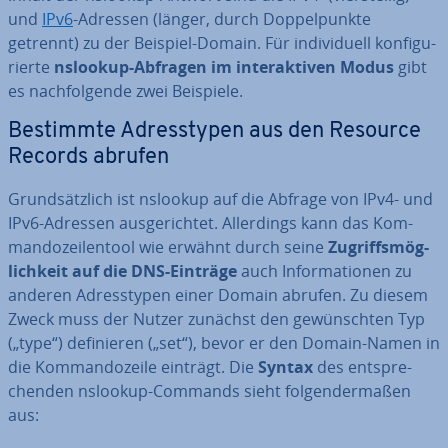
und
IPv6
-Adressen (länger, durch Dop­pel­punk­te
getrennt) zu der Beispiel-Domain. Für in­di­vi­du­ell kon­fi­gu­
rier­te
nslookup-Abfragen im in­ter­ak­ti­ven Modus
gibt
es nach­fol­gen­de zwei Beispiele.
Bestimmte Adress­ty­pen aus den Resource
Records abrufen
Grund­sätz­lich ist nslookup auf die Abfrage von IPv4- und
IPv6-Adressen aus­ge­rich­tet. Al­ler­dings kann das Kom­
man­do­zei­len­tool wie erwähnt durch seine
Zu­griffs­mög­
lich­keit auf die DNS-Einträge
auch In­for­ma­tio­nen zu
anderen Adress­ty­pen einer Domain abrufen. Zu diesem
Zweck muss der Nutzer zunächst den ge­wünsch­ten Typ
(„type“) de­fi­nie­ren („set“), bevor er den Domain-Namen in
die Kom­man­do­zei­le einträgt. Die
Syntax
des ent­spre­
chen­den nslookup-Commands sieht fol­gen­der­ma­ßen
aus: