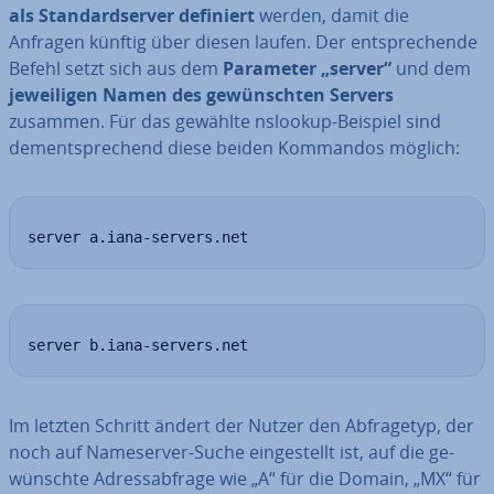
als Stan­dard­ser­ver definiert
werden, damit die
Anfragen künftig über diesen laufen. Der ent­spre­chen­de
Befehl setzt sich aus dem
Parameter „server“
und dem
je­wei­li­gen Namen des ge­wünsch­ten Servers
zusammen. Für das gewählte nslookup-Beispiel sind
dem­entspre­chend diese beiden Kommandos möglich:
server a.iana-servers.net
server b.iana-servers.net
Im letzten Schritt ändert der Nutzer den Ab­fra­ge­typ, der
noch auf Name­ser­ver-Suche ein­ge­stellt ist, auf die ge­
wünsch­te Adress­ab­fra­ge wie „A“ für die Domain, „MX“ für