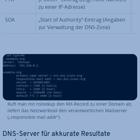
zu einer IP-Adresse)
SOA
„Start of Authority“-Eintrag (Angaben
zur Ver­wal­tung der DNS-Zone)
Ruft man mit nslookup den MX-Record zu einer Domain ab,
liefert das Netz­werk­tool den ver­ant­wort­li­chen Mail­ser­ver
(„re­spon­si­ble mail addr“).
DNS-Server für akkurate Resultate