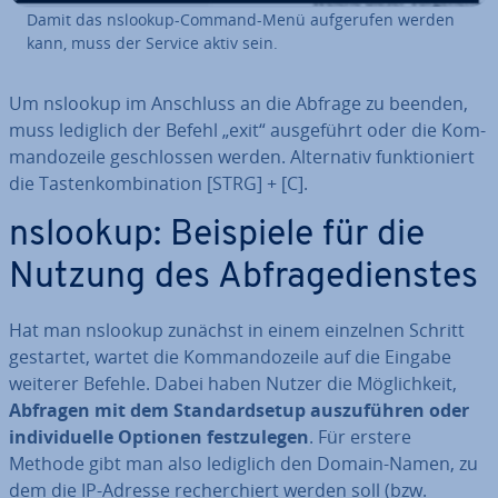
Damit das nslookup-Command-Menü auf­ge­ru­fen werden
kann, muss der Service aktiv sein.
Um nslookup im Anschluss an die Abfrage zu beenden,
muss lediglich der Befehl „exit“ aus­ge­führt oder die Kom­
man­do­zei­le ge­schlos­sen werden. Al­ter­na­tiv funk­tio­niert
die Tas­ten­kom­bi­na­ti­on [STRG] + [C].
nslookup: Beispiele für die
Nutzung des Ab­fra­ge­diens­tes
Hat man nslookup zunächst in einem einzelnen Schritt
gestartet, wartet die Kom­man­do­zei­le auf die Eingabe
weiterer Befehle. Dabei haben Nutzer die Mög­lich­keit,
Abfragen mit dem Stan­dard­set­up
aus­zu­füh­ren oder
in­di­vi­du­el­le Optionen fest­zu­le­gen
. Für erstere
Methode gibt man also lediglich den Domain-Namen, zu
dem die IP-Adresse re­cher­chiert werden soll (bzw.