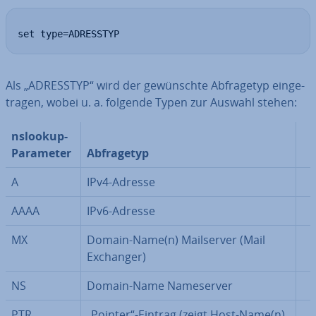
set type=ADRESSTYP
Als „ADRESSTYP“ wird der ge­wünsch­te Ab­fra­ge­typ ein­ge­
tra­gen, wobei u. a. folgende Typen zur Auswahl stehen:
nslookup-
Parameter
Ab­fra­ge­typ
A
IPv4-Adresse
AAAA
IPv6-Adresse
MX
Domain-Name(n) Mail­ser­ver (Mail
Exchanger)
NS
Domain-Name Name­ser­ver
PTR
„Pointer“-Eintrag (zeigt Host-Name(n)