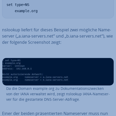
set type=NS

    example.org
nslookup liefert für dieses Beispiel zwei mögliche Name­
ser­ver („a.iana-servers.net“ und „b.iana-servers.net“), wie
der folgende Screen­shot zeigt:
Da die Domain example.org zu Do­ku­men­ta­ti­ons­zwe­cken
von der IANA verwaltet wird, zeigt nslookup IANA-Name­ser­
ver für die ge­star­te­te DNS-Server-Abfrage.
Einer der beiden prä­sen­tier­ten Name­ser­ver muss nun