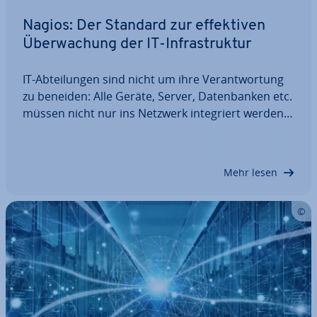
Nagios: Der Standard zur ef­fek­ti­ven
Über­wa­chung der IT-In­fra­struk­tur
IT-Ab­tei­lun­gen sind nicht um ihre Ver­ant­wor­tung
zu beneiden: Alle Geräte, Server, Da­ten­ban­ken etc.
müssen nicht nur ins Netzwerk in­te­griert werden,
sondern auch jederzeit funk­tio­nie­ren. Um einen
Großteil der mög­li­cher­wei­se auf­tre­ten­den
Probleme schon im Vorhinein zu ver­hin­dern,…
Mehr lesen