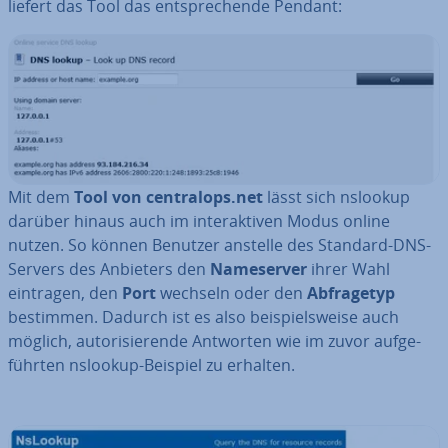
liefert das Tool das ent­spre­chen­de Pendant:
Mit dem
Tool von cen­tra­lops.net
lässt sich nslookup
darüber hinaus auch im in­ter­ak­ti­ven Modus online
nutzen. So können Benutzer anstelle des Standard-DNS-
Servers des Anbieters den
Name­ser­ver
ihrer Wahl
eintragen, den
Port
wechseln oder den
Ab­fra­ge­typ
bestimmen. Dadurch ist es also bei­spiels­wei­se auch
möglich, au­to­ri­sie­ren­de Antworten wie im zuvor auf­ge­
führ­ten nslookup-Beispiel zu erhalten.