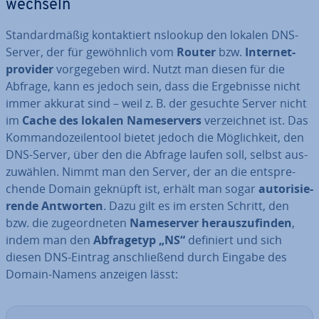
wechseln
Stan­dard­mä­ßig kon­tak­tiert nslookup den lokalen DNS-
Server, der für ge­wöhn­lich vom
Router
bzw.
In­ter­net­
pro­vi­der
vor­ge­ge­ben wird. Nutzt man diesen für die
Abfrage, kann es jedoch sein, dass die Er­geb­nis­se nicht
immer akkurat sind – weil z. B. der gesuchte Server nicht
im
Cache des lokalen Name­ser­vers
ver­zeich­net ist. Das
Kom­man­do­zei­len­tool bietet jedoch die Mög­lich­keit, den
DNS-Server, über den die Abfrage laufen soll, selbst aus­
zu­wäh­len. Nimmt man den Server, der an die ent­spre­
chen­de Domain geknüpft ist, erhält man sogar
au­to­ri­sie­
ren­de Antworten
. Dazu gilt es im ersten Schritt, den
bzw. die zu­ge­ord­ne­ten
Name­ser­ver her­aus­zu­fin­den
,
indem man den
Ab­fra­ge­typ „NS“
definiert und sich
diesen DNS-Eintrag an­schlie­ßend durch Eingabe des
Domain-Namens anzeigen lässt: