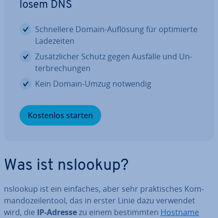
lo­sem DNS
Schnel­le­re Domain-Auflösung für op­ti­mier­te
La­de­zei­ten
Zu­sätz­li­cher Schutz gegen Ausfälle und Un­
ter­bre­chun­gen
Kein Domain-Umzug notwendig
Kostenlos starten
Was ist nslookup?
nslookup ist ein einfaches, aber sehr prak­ti­sches Kom­
man­do­zei­len­tool, das in erster Linie dazu verwendet
wird, die
IP-Adresse
zu einem be­stimm­ten
Hostname