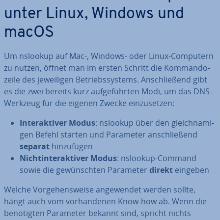
unter Linux, Windows und
macOS
Um nslookup auf Mac-, Windows- oder Linux-Computern
zu nutzen, öffnet man im ersten Schritt die Kom­man­do­
zei­le des je­wei­li­gen Be­triebs­sys­tems. An­schlie­ßend gibt
es die zwei bereits kurz auf­ge­führ­ten Modi, um das DNS-
Werkzeug für die eigenen Zwecke ein­zu­set­zen:
In­ter­ak­ti­ver Modus
: nslookup über den gleich­na­mi­
gen Befehl starten und Parameter an­schlie­ßend
separat
hin­zu­fü­gen
Nicht­in­ter­ak­ti­ver Modus
: nslookup-Command
sowie die ge­wünsch­ten Parameter
direkt
eingeben
Welche Vor­ge­hens­wei­se an­ge­wen­det werden sollte,
hängt auch vom vor­han­de­nen Know-how ab. Wenn die
be­nö­tig­ten Parameter bekannt sind, spricht nichts