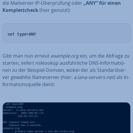
die Mail­ser­ver-IP-Über­prü­fung oder
„ANY“ für einen
Kom­plett­check
(hier genutzt):
set type=ANY
Gibt man nun erneut
example.org
ein, um die Abfrage zu
starten, liefert nsklookup aus­führ­li­che DNS-In­for­ma­tio­
nen zu der Beispiel-Domain, wobei der als Stan­dard­ser­
ver gewählte Name­ser­ver (hier:
a.iana-servers.net
) als In­
for­ma­ti­ons­quel­le dient: