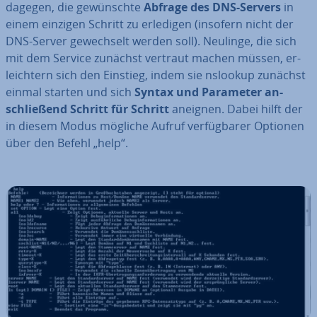
dagegen, die ge­wünsch­te
Abfrage des DNS-Servers
in
einem einzigen Schritt zu erledigen (insofern nicht der
DNS-Server ge­wech­selt werden soll). Neulinge, die sich
mit dem Service zunächst vertraut machen müssen, er­
leich­tern sich den Einstieg, indem sie nslookup zunächst
einmal starten und sich
Syntax und Parameter an­
schlie­ßend Schritt für Schritt
aneignen. Dabei hilft der
in diesem Modus mögliche Aufruf ver­füg­ba­rer Optionen
über den Befehl „help“.