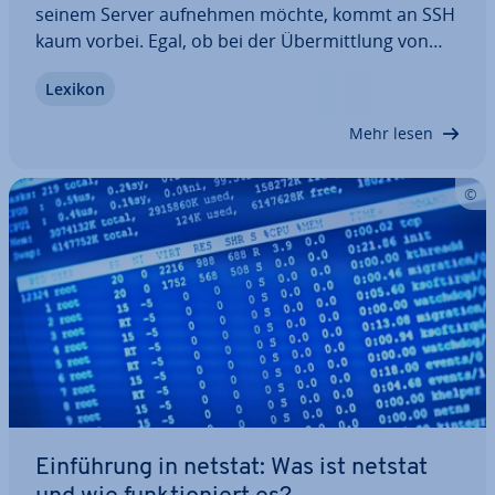
seinem Server aufnehmen möchte, kommt an SSH
kaum vorbei. Egal, ob bei der Über­mitt­lung von
Befehlen, beim Upload von Dateien oder bei der
Lexikon
Fern­war­tung: Secure Shell sorgt dafür, dass Kri­mi­
nel­le keinen Zugang zu Ihren sensiblen…
Mehr lesen
Ein­füh­rung in netstat: Was ist netstat