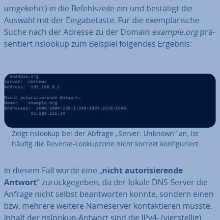
umgekehrt) in die Be­fehls­zei­le ein und bestätigt die
Auswahl mit der Ein­ga­be­tas­te. Für die ex­em­pla­ri­sche
Suche nach der Adresse zu der Domain
example.org
prä­
sen­tiert nslookup zum Beispiel folgendes Ergebnis:
Zeigt nslookup bei der Abfrage „Server: Unknown“ an, ist
häufig die Reverse-Loo­kup­zo­ne nicht korrekt kon­fi­gu­riert.
In diesem Fall wurde eine „
nicht au­to­ri­sie­ren­de
Antwort
“ zu­rück­ge­ge­ben, da der lokale DNS-Server die
Anfrage nicht selbst be­ant­wor­ten konnte, sondern einen
bzw. mehrere weitere Name­ser­ver kon­tak­tie­ren musste.
Inhalt der nslookup-Antwort sind die IPv4- (vier­stel­lig)