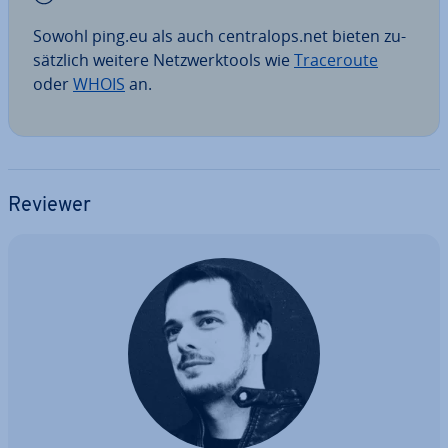
Sowohl ping.eu als auch cen­tra­lops.net bieten zu­
sätz­lich weitere Netz­werk­tools wie
Tra­ce­rou­te
oder
WHOIS
an.
Reviewer