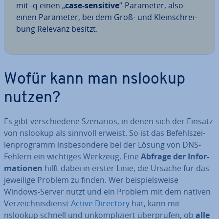
mit -q einen „
case-sensitive
“-Parameter, also
einen Parameter, bei dem Groß- und Klein­schrei­
bung Relevanz besitzt.
Wofür kann man nslookup
nutzen?
Es gibt ver­schie­de­ne Szenarios, in denen sich der Einsatz
von nslookup als sinnvoll erweist. So ist das Be­fehls­zei­
len­pro­gramm ins­be­son­de­re bei der Lösung von DNS-
Fehlern ein wichtiges Werkzeug. Eine
Abfrage der In­for­
ma­tio­nen
hilft dabei in erster Linie, die Ursache für das
jeweilige Problem zu finden. Wer bei­spiels­wei­se
Windows-Server nutzt und ein Problem mit dem nativen
Ver­zeich­nis­dienst
Active Directory
hat, kann mit
nslookup schnell und un­kom­pli­ziert über­prü­fen, ob
alle