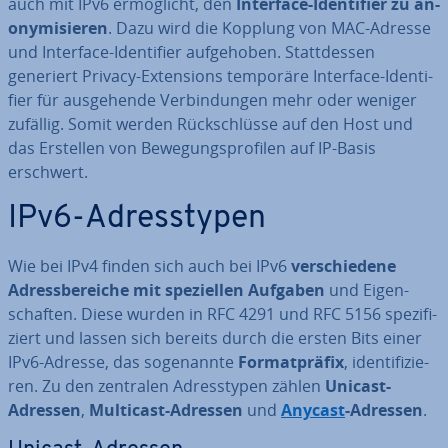
auch mit IPv6 er­mög­licht, den
Interface-Iden­ti­fier zu an­
ony­mi­sie­ren
. Dazu wird die Kopplung von MAC-Adresse
und Interface-Iden­ti­fier auf­ge­ho­ben. Statt­des­sen
generiert Privacy-Ex­ten­si­ons temporäre Interface-Iden­ti­
fier für aus­ge­hen­de Ver­bin­dun­gen mehr oder weniger
zufällig. Somit werden Rück­schlüs­se auf den Host und
das Erstellen von Be­we­gungs­pro­fi­len auf IP-Basis
erschwert.
IPv6-Adress­ty­pen
Wie bei IPv4 finden sich auch bei IPv6
ver­schie­de­ne
Adress­be­rei­che mit spe­zi­el­len Aufgaben
und Ei­gen­
schaf­ten. Diese wurden in RFC 4291 und RFC 5156 spe­zi­fi­
ziert und lassen sich bereits durch die ersten Bits einer
IPv6-Adresse, das so­ge­nann­te
For­mat­prä­fix
, iden­ti­fi­zie­
ren. Zu den zentralen Adress­ty­pen zählen
Unicast-
Adressen
,
Multicast-Adressen
und
Anycast
-Adressen
.