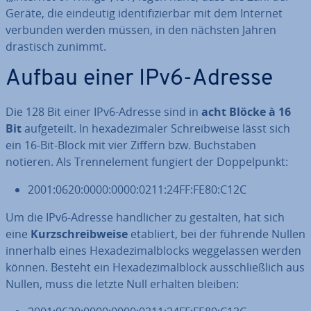
Geräte, die eindeutig iden­ti­fi­zier­bar mit dem Internet
verbunden werden müssen, in den nächsten Jahren
drastisch zunimmt.
Aufbau einer IPv6-Adresse
Die 128 Bit einer IPv6-Adresse sind in
acht Blöcke à 16
Bit
auf­ge­teilt. In he­xa­de­zi­ma­ler Schreib­wei­se lässt sich
ein 16-Bit-Block mit vier Ziffern bzw. Buch­sta­ben
notieren. Als Trenn­ele­ment fungiert der Dop­pel­punkt:
2001:0620:0000:0000:0211:24FF:FE80:C12C
Um die IPv6-Adresse hand­li­cher zu gestalten, hat sich
eine
Kurz­schreib­wei­se
etabliert, bei der führende Nullen
innerhalb eines He­xa­de­zi­mal­blocks weg­ge­las­sen werden
können. Besteht ein He­xa­de­zi­mal­block aus­schließ­lich aus
Nullen, muss die letzte Null erhalten bleiben: