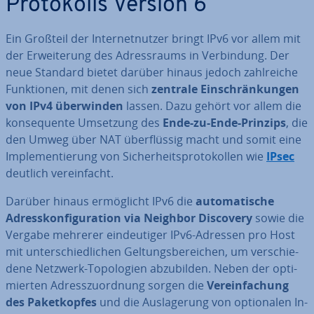
Pro­to­kolls Version 6
Ein Großteil der In­ter­net­nut­zer bringt IPv6 vor allem mit
der Er­wei­te­rung des Adress­raums in Ver­bin­dung. Der
neue Standard bietet darüber hinaus jedoch zahl­rei­che
Funk­tio­nen, mit denen sich
zentrale Ein­schrän­kun­gen
von IPv4 über­win­den
lassen. Dazu gehört vor allem die
kon­se­quen­te Umsetzung des
Ende-zu-Ende-Prinzips
, die
den Umweg über NAT über­flüs­sig macht und somit eine
Im­ple­men­tie­rung von Si­cher­heits­pro­to­kol­len wie
IPsec
deutlich ver­ein­facht.
Darüber hinaus er­mög­licht IPv6 die
au­to­ma­ti­sche
Adress­kon­fi­gu­ra­ti­on via
Neighbor Discovery
sowie die
Vergabe mehrerer ein­deu­ti­ger IPv6-Adressen pro Host
mit un­ter­schied­li­chen Gel­tungs­be­rei­chen, um ver­schie­
de­ne Netzwerk-To­po­lo­gien ab­zu­bil­den. Neben der op­ti­
mier­ten Adress­zu­ord­nung sorgen die
Ver­ein­fa­chung
des Pa­ket­kop­fes
und die Aus­la­ge­rung von op­tio­na­len In­