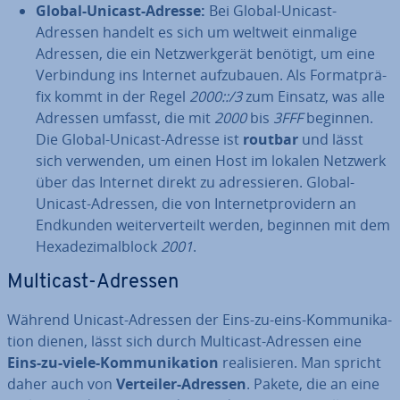
Global-Unicast-Adresse:
Bei Global-Unicast-
Adressen handelt es sich um weltweit einmalige
Adressen, die ein Netz­werk­ge­rät benötigt, um eine
Ver­bin­dung ins Internet auf­zu­bau­en. Als For­mat­prä­
fix kommt in der Regel
2000::/3
zum Einsatz, was alle
Adressen umfasst, die mit
2000
bis
3FFF
beginnen.
Die Global-Unicast-Adresse ist
routbar
und lässt
sich verwenden, um einen Host im lokalen Netzwerk
über das Internet direkt zu adres­sie­ren. Global-
Unicast-Adressen, die von In­ter­net­pro­vi­dern an
Endkunden wei­ter­ver­teilt werden, beginnen mit dem
He­xa­de­zi­mal­block
2001
.
Multicast-Adressen
Während Unicast-Adressen der Eins-zu-eins-Kom­mu­ni­ka­
ti­on dienen, lässt sich durch Multicast-Adressen eine
Eins-zu-viele-Kom­mu­ni­ka­ti­on
rea­li­sie­ren. Man spricht
daher auch von
Verteiler-Adressen
. Pakete, die an eine