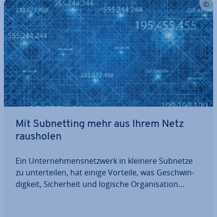
Mit Sub­net­ting mehr aus Ihrem Netz
rausholen
Ein Un­ter­neh­mens­netz­werk in kleinere Subnetze
zu un­ter­tei­len, hat einige Vorteile, was Ge­schwin­
dig­keit, Si­cher­heit und logische Or­ga­ni­sa­ti­on
betrifft. Dennoch fällt vielen die Ein­rich­tung
schwer. Binäre Re­chen­ope­ra­tio­nen und lange Zah­