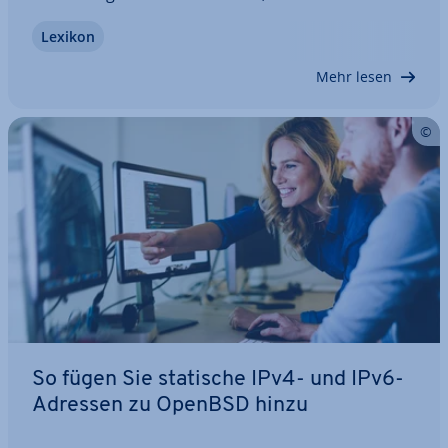
das richtige Ziel. Website-Aufrufe, E-Mail-Versand,
Lexikon
Da­tei­trans­fer – jedes Mal greifen Sie zu dieser
Adres­sie­rungs­form. Aber was steckt…
Mehr lesen
So fügen Sie statische IPv4- und IPv6-
Adressen zu OpenBSD hinzu