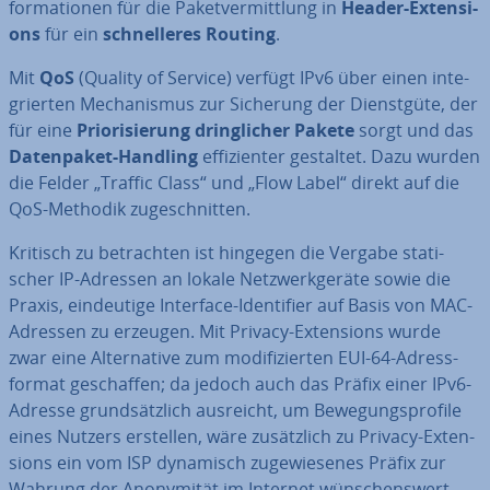
for­ma­tio­nen für die Pa­ket­ver­mitt­lung in
Header-Ex­ten­si­
ons
für ein
schnel­le­res Routing
.
Mit
QoS
(Quality of Service) verfügt IPv6 über einen in­te­
grier­ten Me­cha­nis­mus zur Sicherung der Dienst­gü­te, der
für eine
Prio­ri­sie­rung dring­li­cher Pakete
sorgt und das
Da­ten­pa­ket-Handling
ef­fi­zi­en­ter gestaltet. Dazu wurden
die Felder „Traffic Class“ und „Flow Label“ direkt auf die
QoS-Methodik zu­ge­schnit­ten.
Kritisch zu be­trach­ten ist hingegen die Vergabe sta­ti­
scher IP-Adressen an lokale Netz­werk­ge­rä­te sowie die
Praxis, ein­deu­ti­ge Interface-Iden­ti­fier auf Basis von MAC-
Adressen zu erzeugen. Mit Privacy-Ex­ten­si­ons wurde
zwar eine Al­ter­na­ti­ve zum mo­di­fi­zier­ten EUI-64-Adress­
for­mat ge­schaf­fen; da jedoch auch das Präfix einer IPv6-
Adresse grund­sätz­lich ausreicht, um Be­we­gungs­pro­fi­le
eines Nutzers erstellen, wäre zu­sätz­lich zu Privacy-Ex­ten­
si­ons ein vom ISP dynamisch zu­ge­wie­se­nes Präfix zur
Wahrung der An­ony­mi­tät im Internet wün­schens­wert.