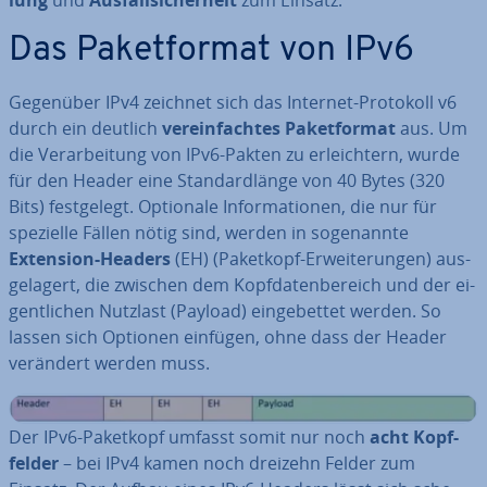
Das Pa­ket­for­mat von IPv6
Gegenüber IPv4 zeichnet sich das Internet-Protokoll v6
durch ein deutlich
ver­ein­fach­tes Pa­ket­for­mat
aus. Um
die Ver­ar­bei­tung von IPv6-Pakten zu er­leich­tern, wurde
für den Header eine Stan­dard­län­ge von 40 Bytes (320
Bits) fest­ge­legt. Optionale In­for­ma­tio­nen, die nur für
spezielle Fällen nötig sind, werden in so­ge­nann­te
Extension-Headers
(EH) (Paketkopf-Er­wei­te­run­gen) aus­
ge­la­gert, die zwischen dem Kopf­da­ten­be­reich und der ei­
gent­li­chen Nutzlast (Payload) ein­ge­bet­tet werden. So
lassen sich Optionen einfügen, ohne dass der Header
verändert werden muss.
Der IPv6-Paketkopf umfasst somit nur noch
acht Kopf­
fel­der
– bei IPv4 kamen noch dreizehn Felder zum