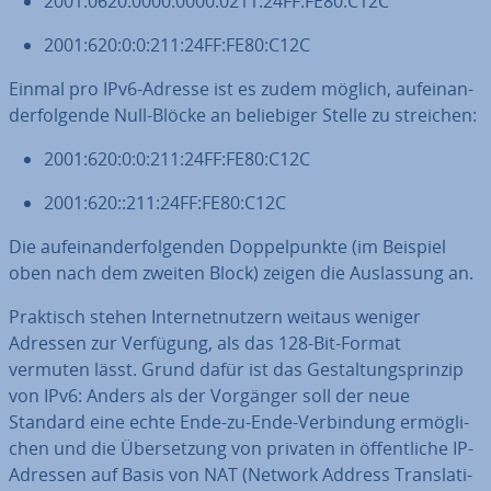
2001:0620:0000:0000:0211:24FF:FE80:C12C
2001:620:0:0:211:24FF:FE80:C12C
Einmal pro IPv6-Adresse ist es zudem möglich, auf­ein­an­
der­fol­gen­de Null-Blöcke an be­lie­bi­ger Stelle zu streichen:
2001:620:0:0:211:24FF:FE80:C12C
2001:620::211:24FF:FE80:C12C
Die auf­ein­an­der­fol­gen­den Dop­pel­punk­te (im Beispiel
oben nach dem zweiten Block) zeigen die Aus­las­sung an.
Praktisch stehen In­ter­net­nut­zern weitaus weniger
Adressen zur Verfügung, als das 128-Bit-Format
vermuten lässt. Grund dafür ist das Ge­stal­tungs­prin­zip
von IPv6: Anders als der Vorgänger soll der neue
Standard eine echte Ende-zu-Ende-Ver­bin­dung er­mög­li­
chen und die Über­set­zung von privaten in öf­fent­li­che IP-
Adressen auf Basis von NAT (Network Address Trans­la­ti­