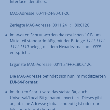
Interface-Iden­ti­fiers.
MAC-Adresse: 00-11-24-80-C1-2C
Zerlegte MAC-Adresse: 0011:24__:__80:C12C
Im zweiten Schritt werden die rest­li­chen 16 Bit im
Mit­tel­teil stan­dard­mä­ßig mit der Bitfolge
1111 1111
1111 1110
belegt, die dem He­xa­de­zi­mal­code
FFFE
ent­spricht:
Ergänzte MAC-Adresse: 0011:24FF:FE80:C12C
Die MAC-Adresse befindet sich nun im mo­di­fi­zier­ten
EUI-64-Format
.
Im dritten Schritt wird das siebte Bit, auch
Universal/Local Bit genannt, in­ver­tiert. Dieses gibt
an, ob eine Adresse global eindeutig ist oder nur
lokal zum Einsatz kommt.