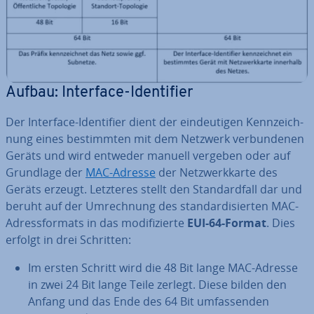
Aufbau: Interface-Iden­ti­fier
Der Interface-Iden­ti­fier dient der ein­deu­ti­gen Kenn­zeich­
nung eines be­stimm­ten mit dem Netzwerk ver­bun­de­nen
Geräts und wird entweder manuell vergeben oder auf
Grundlage der
MAC-Adresse
der Netz­werk­kar­te des
Geräts erzeugt. Letzteres stellt den Stan­dard­fall dar und
beruht auf der Um­rech­nung des stan­dar­di­sier­ten MAC-
Adress­for­mats in das mo­di­fi­zier­te
EUI-64-Format
. Dies
erfolgt in drei Schritten:
Im ersten Schritt wird die 48 Bit lange MAC-Adresse
in zwei 24 Bit lange Teile zerlegt. Diese bilden den
Anfang und das Ende des 64 Bit um­fas­sen­den