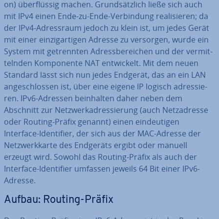
on) über­flüs­sig machen. Grund­sätz­lich ließe sich auch
mit IPv4 einen Ende-zu-Ende-Ver­bin­dung rea­li­sie­ren; da
der IPv4-Adress­raum jedoch zu klein ist, um jedes Gerät
mit einer ein­zig­ar­ti­gen Adresse zu versorgen, wurde ein
System mit ge­trenn­ten Adress­be­rei­chen und der ver­mit­
teln­den Kom­po­nen­te NAT ent­wi­ckelt. Mit dem neuen
Standard lässt sich nun jedes Endgerät, das an ein LAN
an­ge­schlos­sen ist, über eine eigene IP logisch adres­sie­
ren. IPv6-Adressen be­inhal­ten daher neben dem
Abschnitt zur Netz­werk­adres­sie­rung (auch Netz­adres­se
oder Routing-Präfix genannt) einen ein­deu­ti­gen
Interface-Iden­ti­fier, der sich aus der MAC-Adresse der
Netz­werk­kar­te des Endgeräts ergibt oder manuell
erzeugt wird. Sowohl das Routing-Präfix als auch der
Interface-Iden­ti­fier umfassen jeweils 64 Bit einer IPv6-
Adresse.
Aufbau: Routing-Präfix