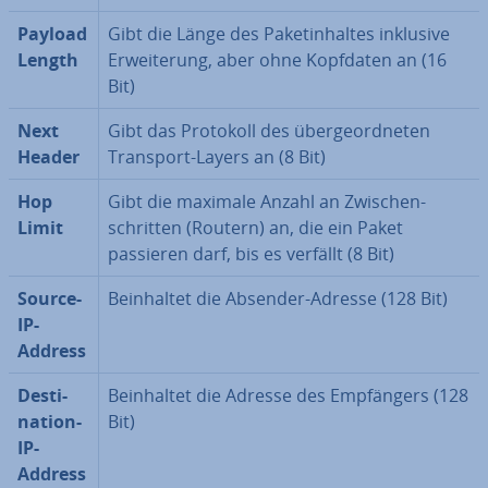
Payload
Gibt die Länge des Pa­ket­in­hal­tes inklusive
Length
Er­wei­te­rung, aber ohne Kopfdaten an (16
Bit)
Next
Gibt das Protokoll des über­ge­ord­ne­ten
Header
Transport-Layers an (8 Bit)
Hop
Gibt die maximale Anzahl an Zwi­schen­
Limit
schrit­ten (Routern) an, die ein Paket
passieren darf, bis es verfällt (8 Bit)
Source-
Be­inhal­tet die Absender-Adresse (128 Bit)
IP-
Address
De­sti­
Be­inhal­tet die Adresse des Emp­fän­gers (128
na­ti­on-
Bit)
IP-
Address