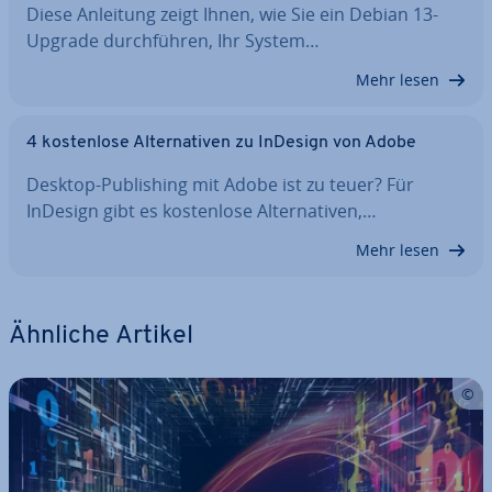
Diese Anleitung zeigt Ihnen, wie Sie ein Debian 13-
Upgrade durch­füh­ren, Ihr System…
Mehr lesen
4 kos­ten­lo­se Al­ter­na­ti­ven zu InDesign von Adobe
Desktop-Pu­bli­shing mit Adobe ist zu teuer? Für
InDesign gibt es kos­ten­lo­se Al­ter­na­ti­ven,…
Mehr lesen
Ähnliche Artikel