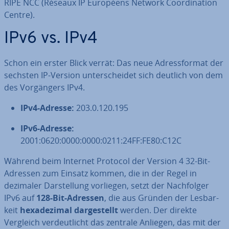
RIPE NCC (Réseaux IP Européens Network Coor­di­na­ti­on
Centre).
IPv6 vs. IPv4
Schon ein erster Blick verrät: Das neue Adress­for­mat der
sechsten IP-Version un­ter­schei­det sich deutlich von dem
des Vor­gän­gers IPv4.
IPv4-Adresse:
203.0.120.195
IPv6
-Adresse:
2001:0620:0000:0000:0211:24FF:FE80:C12C
Während beim Internet Protocol der Version 4 32-Bit-
Adressen zum Einsatz kommen, die in der Regel in
dezimaler Dar­stel­lung vorliegen, setzt der Nach­fol­ger
IPv6 auf
128-Bit-Adressen
, die aus Gründen der Les­bar­
keit
he­xa­de­zi­mal dar­ge­stellt
werden. Der direkte
Vergleich ver­deut­licht das zentrale Anliegen, das mit der