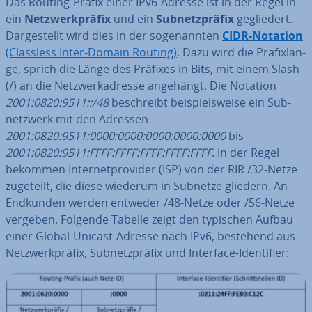
Das Routing-Präfix einer IPv6-Adresse ist in der Regel in
ein
Netz­werk­prä­fix
und ein
Sub­netz­prä­fix
ge­glie­dert.
Dar­ge­stellt wird dies in der so­ge­nann­ten
CIDR-Notation
(Classless Inter-Domain Routing)
. Dazu wird die Prä­fix­län­
ge, sprich die Länge des Präfixes in Bits, mit einem Slash
(/) an die Netz­werk­adres­se angehängt. Die Notation
2001:0820:9511::/48
be­schreibt bei­spiels­wei­se ein Sub­
netz­werk mit den Adressen
2001:0820:9511:0000:0000:0000:0000:0000
bis
2001:0820:9511:FFFF:FFFF:FFFF:FFFF:FFFF
. In der Regel
bekommen In­ter­net­pro­vi­der (ISP) von der RIR /32-Netze
zugeteilt, die diese wiederum in Subnetze gliedern. An
Endkunden werden entweder /48-Netze oder /56-Netze
vergeben. Folgende Tabelle zeigt den typischen Aufbau
einer Global-Unicast-Adresse nach IPv6, bestehend aus
Netz­werk­prä­fix, Sub­netz­prä­fix und Interface-Iden­ti­fier: