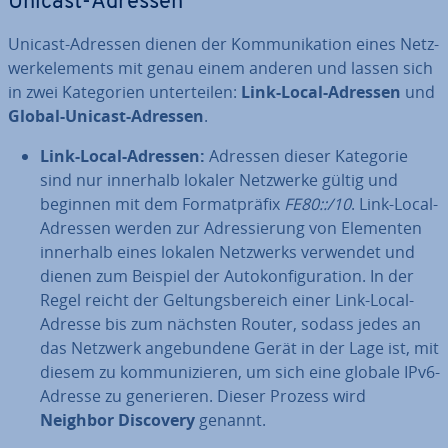
Unicast-Adressen
Unicast-Adressen dienen der Kom­mu­ni­ka­ti­on eines Netz­
werk­ele­ments mit genau einem anderen und lassen sich
in zwei Ka­te­go­rien un­ter­tei­len:
Link-Local-Adressen
und
Global-Unicast-Adressen
.
Link-Local-Adressen:
Adressen dieser Kategorie
sind nur innerhalb lokaler Netzwerke gültig und
beginnen mit dem For­mat­prä­fix
FE80::/10
. Link-Local-
Adressen werden zur Adres­sie­rung von Elementen
innerhalb eines lokalen Netzwerks verwendet und
dienen zum Beispiel der Au­to­kon­fi­gu­ra­ti­on. In der
Regel reicht der Gel­tungs­be­reich einer Link-Local-
Adresse bis zum nächsten Router, sodass jedes an
das Netzwerk an­ge­bun­de­ne Gerät in der Lage ist, mit
diesem zu kom­mu­ni­zie­ren, um sich eine globale IPv6-
Adresse zu ge­ne­rie­ren. Dieser Prozess wird
Neighbor Discovery
genannt.