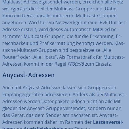
Multicast-Adresse gesendet werden, erreichen alle Netz­
werk­ge­rä­te, die Teil der Multicast-Gruppe sind. Dabei
kann ein Gerät parallel mehreren Multicast-Gruppen
angehören. Wird für ein Netz­werk­ge­rät eine IPv6-Unicast-
Adresse erstellt, wird dieses au­to­ma­tisch Mitglied be­
stimm­ter Multicast-Gruppen, die für die Erkennung, Er­
reich­bar­keit und Prä­fi­xer­mitt­lung benötigt werden. Klas­
si­sche Multicast-Gruppen sind bei­spiels­wei­se „Alle
Router“ oder „Alle Hosts“. Als For­mat­prä­fix für Multicast-
Adressen kommt in der Regel
FF00::/8
zum Einsatz.
Anycast-Adressen
Auch mit Anycast-Adressen lassen sich Gruppen von
Emp­fän­ger­ge­rä­ten adres­sie­ren. Anders als bei Multicast-
Adressen werden Da­ten­pa­ke­te jedoch nicht an alle Mit­
glie­der der Anycast-Gruppe versendet, sondern nur an
das Gerät, das dem Sender am nächsten ist. Anycast-
Adressen kommen daher im Rahmen der
Las­ten­ver­tei­
lung
und
Aus­fall­si­cher­heit
zum Einsatz.