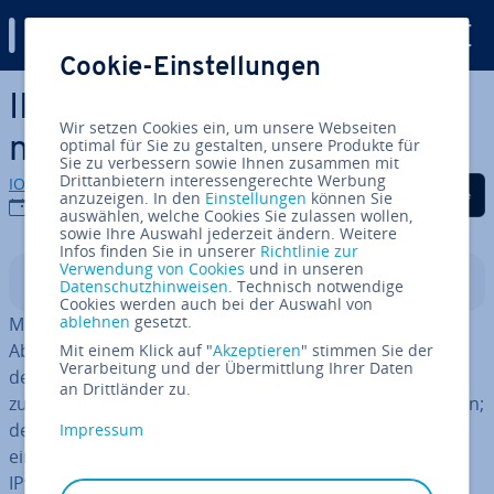
Digital Guide
Cookie-Einstellungen
Zum Haupt­in­halt springen
IPv6: Alles zum neuen In­ter­
Wir setzen Cookies ein, um unsere Webseiten
net­stan­dard
optimal für Sie zu gestalten, unsere Produkte für
Sie zu verbessern sowie Ihnen zusammen mit
Drittanbietern interessengerechte Werbung
IONOS Redaktion
Auf Facebook teilen
Auf Twitter teilen
Auf LinkedIn tei
anzuzeigen. In den
Einstellungen
können Sie
06.02.2019
auswählen, welche Cookies Sie zulassen wollen,
sowie Ihre Auswahl jederzeit ändern. Weitere
Infos finden Sie in unserer
Richtlinie zur
Verwendung von Cookies
und in unseren
In­halts­ver­zeich­nis
Datenschutzhinweisen
. Technisch notwendige
Cookies werden auch bei der Auswahl von
ablehnen
gesetzt.
Mit der Ein­füh­rung von IPv6 ändern sich grund­sätz­li­che
Abläufe der Netz­werk­kom­mu­ni­ka­ti­on. Die Aus­wei­tung
Mit einem Klick auf "
Akzeptieren
" stimmen Sie der
Verarbeitung und der Übermittlung Ihrer Daten
des Adress­raums von 32 auf 128 Bit wirkt nicht nur der
an Drittländer zu.
zu­neh­men­den
Ver­knap­pung von IP-Adressen
entgegen;
der neue Standard er­mög­licht zudem, alle Endgeräte in
Impressum
einem Netzwerk eindeutig zu adres­sie­ren. Anders als
IPv4 setzt die Version 6 somit den Grund­ge­dan­ken von