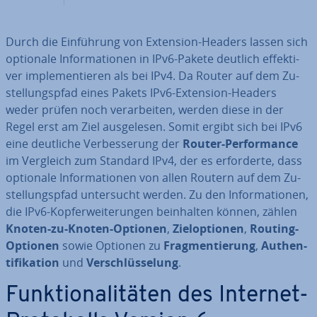
Durch die Ein­füh­rung von Extension-Headers lassen sich
optionale In­for­ma­tio­nen in IPv6-Pakete deutlich ef­fek­ti­
ver im­ple­men­tie­ren als bei IPv4. Da Router auf dem Zu­
stel­lungs­pfad eines Pakets IPv6-Extension-Headers
weder prüfen noch ver­ar­bei­ten, werden diese in der
Regel erst am Ziel aus­ge­le­sen. Somit ergibt sich bei IPv6
eine deutliche Ver­bes­se­rung der
Router-Per­for­mance
im Vergleich zum Standard IPv4, der es er­for­der­te, dass
optionale In­for­ma­tio­nen von allen Routern auf dem Zu­
stel­lungs­pfad un­ter­sucht werden. Zu den In­for­ma­tio­nen,
die IPv6-Kop­fer­wei­te­run­gen be­inhal­ten können, zählen
Knoten-zu-Knoten-Optionen
,
Ziel­op­tio­nen
,
Routing-
Optionen
sowie Optionen zu
Frag­men­tie­rung
,
Au­then­
ti­fi­ka­ti­on
und
Ver­schlüs­se­lung
.
Funk­tio­na­li­tä­ten des Internet-