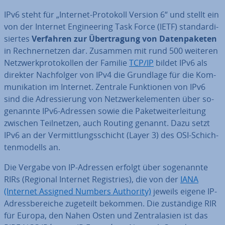
IPv6 steht für „Internet-Protokoll Version 6“ und stellt ein
von der Internet En­gi­nee­ring Task Force (IETF) stan­dar­di­
sier­tes
Verfahren zur Über­tra­gung von Da­ten­pa­ke­ten
in Rech­ner­net­zen dar. Zusammen mit rund 500 weiteren
Netz­werk­pro­to­kol­len der Familie
TCP/IP
bildet IPv6 als
direkter Nach­fol­ger von IPv4 die Grundlage für die Kom­
mu­ni­ka­ti­on im Internet. Zentrale Funk­tio­nen von IPv6
sind die Adres­sie­rung von Netz­werk­ele­men­ten über so­
ge­nann­te IPv6-Adressen sowie die Pa­ket­wei­ter­lei­tung
zwischen Teil­net­zen, auch Routing genannt. Dazu setzt
IPv6 an der Ver­mitt­lungs­schicht (Layer 3) des OSI-Schich­
ten­mo­dells an.
Die Vergabe von IP-Adressen erfolgt über so­ge­nann­te
RIRs (Regional Internet Re­gis­tries), die von der
IANA
(Internet Assigned Numbers Authority)
jeweils eigene IP-
Adress­be­rei­che zugeteilt bekommen. Die zu­stän­di­ge RIR
für Europa, den Nahen Osten und Zen­tral­asi­en ist das