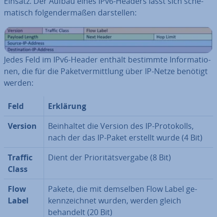
Einsatz. Der Aufbau eines IPv6-Headers lässt sich sche­
ma­tisch fol­gen­der­ma­ßen dar­stel­len:
Jedes Feld im IPv6-Header enthält bestimmte In­for­ma­tio­
nen, die für die Pa­ket­ver­mitt­lung über IP-Netze benötigt
werden:
Feld
Erklärung
Version
Be­inhal­tet die Version des IP-Pro­to­kolls,
nach der das IP-Paket erstellt wurde (4 Bit)
Traffic
Dient der Prio­ri­täts­ver­ga­be (8 Bit)
Class
Flow
Pakete, die mit demselben Flow Label ge­
Label
kenn­zeich­net wurden, werden gleich
behandelt (20 Bit)