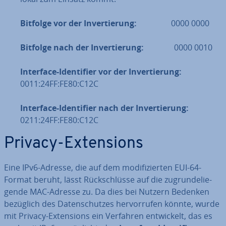
Bitfolge vor der In­ver­tie­rung:
0000 0000
Bitfolge nach der In­ver­tie­rung:
0000 0010
Interface-Iden­ti­fier
vor der In­ver­tie­rung:
0011:24FF:FE80:C12C
Interface-Iden­ti­fier nach der In­ver­tie­rung:
0211:24FF:FE80:C12C
Privacy-Ex­ten­si­ons
Eine IPv6-Adresse, die auf dem mo­di­fi­zier­ten EUI-64-
Format beruht, lässt Rück­schlüs­se auf die zu­grun­de­lie­
gen­de MAC-Adresse zu. Da dies bei Nutzern Bedenken
bezüglich des Da­ten­schut­zes her­vor­ru­fen könnte, wurde
mit Privacy-Ex­ten­si­ons ein Verfahren ent­wi­ckelt, das es