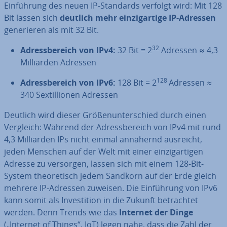
Ein­füh­rung des neuen IP-Standards verfolgt wird: Mit 128
Bit lassen sich
deutlich mehr ein­zig­ar­ti­ge IP-Adressen
ge­ne­rie­ren als mit 32 Bit.
32
Adress­be­reich von IPv4:
32 Bit = 2
Adressen ≈ 4,3
Mil­li­ar­den Adressen
128
Adress­be­reich von IPv6:
128 Bit = 2
Adressen ≈
340 Sex­til­lio­nen Adressen
Deutlich wird dieser Grö­ßen­un­ter­schied durch einen
Vergleich: Während der Adress­be­reich von IPv4 mit rund
4,3 Mil­li­ar­den IPs nicht einmal annähernd ausreicht,
jeden Menschen auf der Welt mit einer ein­zig­ar­ti­gen
Adresse zu versorgen, lassen sich mit einem 128-Bit-
System theo­re­tisch jedem Sandkorn auf der Erde gleich
mehrere IP-Adressen zuweisen. Die Ein­füh­rung von IPv6
kann somit als In­ves­ti­ti­on in die Zukunft be­trach­tet
werden. Denn Trends wie das
Internet der Dinge
(„Internet of Things“, IoT) legen nahe, dass die Zahl der