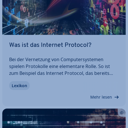
Was ist das Internet Protocol?
Bei der Ver­net­zung von Com­pu­ter­sys­te­men
spielen Pro­to­kol­le eine ele­men­ta­re Rolle. So ist
zum Beispiel das Internet Protocol, das bereits
1981 in einer ersten Spe­zi­fi­ka­ti­on pu­bli­ziert wurde,
Lexikon
eine un­ver­zicht­ba­re Grundlage für den rei­bungs­lo­
sen Versand und Empfang von Da­ten­pa­ke­ten.…
Mehr lesen