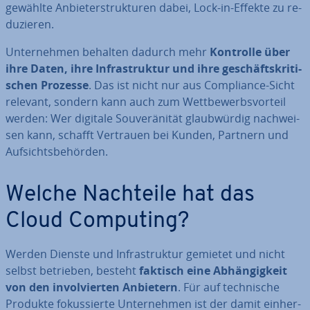
gewählte An­bie­ter­struk­tu­ren dabei, Lock-in-Effekte zu re­
du­zie­ren.
Un­ter­neh­men behalten dadurch mehr
Kontrolle über
ihre Daten, ihre In­fra­struk­tur und ihre ge­schäfts­kri­ti­
schen Prozesse
. Das ist nicht nur aus Com­pli­ance-Sicht
relevant, sondern kann auch zum Wett­be­werbs­vor­teil
werden: Wer digitale Sou­ve­rä­ni­tät glaub­wür­dig nach­wei­
sen kann, schafft Vertrauen bei Kunden, Partnern und
Auf­sichts­be­hör­den.
Welche Nachteile hat das
Cloud Computing?
Werden Dienste und In­fra­struk­tur gemietet und nicht
selbst betrieben, besteht
faktisch eine Ab­hän­gig­keit
von den in­vol­vier­ten Anbietern
. Für auf tech­ni­sche
Produkte fo­kus­sier­te Un­ter­neh­men ist der damit ein­her­