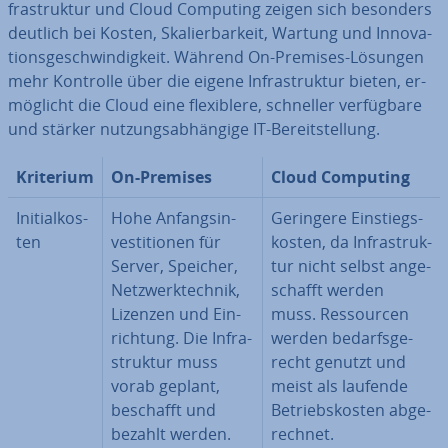
fra­struk­tur und Cloud Computing zeigen sich besonders
deutlich bei Kosten, Ska­lier­bar­keit, Wartung und In­no­va­
ti­ons­ge­schwin­dig­keit. Während On-Premises-Lösungen
mehr Kontrolle über die eigene In­fra­struk­tur bieten, er­
mög­licht die Cloud eine fle­xi­ble­re, schneller ver­füg­ba­re
und stärker nut­zungs­ab­hän­gi­ge IT-Be­reit­stel­lung.
Kriterium
On-Premises
Cloud Computing
In­iti­al­kos­
Hohe An­fangs­in­
Geringere Ein­stiegs­
ten
ves­ti­tio­nen für
kos­ten, da In­fra­struk­
Server, Speicher,
tur nicht selbst an­ge­
Netz­werk­tech­nik,
schafft werden
Lizenzen und Ein­
muss. Res­sour­cen
rich­tung. Die In­fra­
werden be­darfs­ge­
struk­tur muss
recht genutzt und
vorab geplant,
meist als laufende
beschafft und
Be­triebs­kos­ten ab­ge­
bezahlt werden.
rech­net.