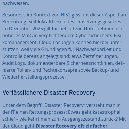
nach­wei­sen.
Besonders im Kontext von
NIS2
gewinnt dieser Aspekt an
Bedeutung. Seit In­kraft­tre­ten des Um­set­zungs­ge­set­zes
im Dezember 2025 gilt für be­trof­fe­ne Un­ter­neh­men ein
höheres Maß an ver­pflich­ten­dem Cy­ber­si­cher­heits-Ri­si­
ko­ma­nage­ment. Cloud-Lösungen können hierbei un­ter­
stüt­zen, weil viele Grund­la­gen für Nach­weis­bar­keit und
Kontrolle bereits angelegt sind: etwa Zer­ti­fi­zie­run­gen,
Audit Logs, do­ku­men­tier­ba­re Si­cher­heits­richt­li­ni­en, de­fi­
nier­te Rollen- und Rech­te­kon­zep­te sowie Backup- und
Wie­der­her­stel­lungs­pro­zes­se.
Ver­läss­li­che­re Disaster Recovery
Unter dem Begriff „Disaster Recovery“ versteht man in
der IT einen Ret­tungs­pro­zess: Etwas geht ka­ta­stro­phal
schief – wie kehrt man zum Aus­gangs­zu­stand zurück? Mit
der Cloud geht
Disaster Recovery oft einfacher,