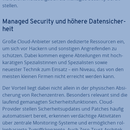
stel­len.
Managed Security und höhere Da­ten­si­cher­
heit
Große Cloud-Anbieter setzen de­di­zier­te Res­sour­cen ein,
um sich vor Hackern und sonstigen An­grei­fen­den zu
schützen. Dabei kommen eigene Ab­tei­lun­gen mit hoch­
ka­rä­ti­gen Spe­zia­lis­tin­nen und Spe­zia­lis­ten sowie
neuester Technik zum Einsatz – ein Niveau, das von den
meisten kleinen Firmen nicht erreicht werden kann.
Der Vorteil liegt dabei nicht allein in der phy­si­schen Ab­si­
che­rung von Re­chen­zen­tren. Besonders relevant sind die
laufend ge­ma­nag­ten Si­cher­heits­funk­tio­nen. Cloud-
Provider stellen Si­cher­heits­up­dates und Patches häufig
au­to­ma­ti­siert bereit, erkennen ver­däch­ti­ge Ak­ti­vi­tä­ten
über zentrale Mo­ni­to­ring-Systeme und er­mög­li­chen rol­
len­ba­sier­te Zu­griffs­kon­zep­te. Auch Zero-Trust-Ar­chi­tek­