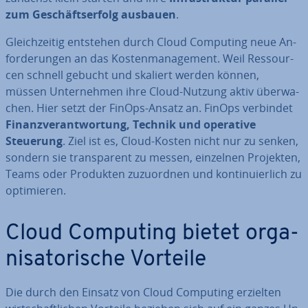
zum Ge­schäfts­er­folg ausbauen
.
Gleich­zei­tig entstehen durch Cloud Computing neue An­
for­de­run­gen an das Kos­ten­ma­nage­ment. Weil Res­sour­
cen schnell gebucht und skaliert werden können,
müssen Un­ter­neh­men ihre Cloud-Nutzung aktiv über­wa­
chen. Hier setzt der FinOps-Ansatz an. FinOps verbindet
Fi­nanz­ver­ant­wor­tung, Technik und operative
Steuerung
. Ziel ist es, Cloud-Kosten nicht nur zu senken,
sondern sie trans­pa­rent zu messen, einzelnen Projekten,
Teams oder Produkten zu­zu­ord­nen und kon­ti­nu­ier­lich zu
op­ti­mie­ren.
Cloud Computing bietet or­ga­
ni­sa­to­ri­sche Vorteile
Die durch den Einsatz von Cloud Computing erzielten