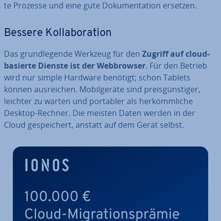
te Prozesse und eine gute Do­ku­men­ta­ti­on ersetzen.
Bessere Kol­la­bo­ra­ti­on
Das grund­le­gen­de Werkzeug für den
Zugriff auf cloud­
ba­sier­te Dienste ist der Web­brow­ser
. Für den Betrieb
wird nur simple Hardware benötigt; schon Tablets
können aus­rei­chen. Mo­bil­ge­rä­te sind preis­güns­ti­ger,
leichter zu warten und portabler als her­kömm­li­che
Desktop-Rechner. Die meisten Daten werden in der
Cloud ge­spei­chert, anstatt auf dem Gerät selbst.