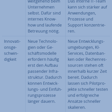
weit­ge­hend beim
Das interne IT-Team
Un­ter­neh­men
kann sich stärker auf
selbst. Dafür sind
An­wen­dun­gen,
internes Know-
Prozesse und
how und laufende
Support kon­zen­trie­
Betreuung nötig.
ren.
In­no­va­ti­
Neue Tech­no­lo­
Neue Ent­wick­lungs­
ons­ge­
gien oder Ge­
um­ge­bun­gen, KI-
schwin­
schäfts­mo­del­le
Services, Da­ten­ban­
dig­keit
erfordern häufig
ken oder Re­chen­res­
erst den Aufbau
sour­cen stehen oft
passender In­fra­
innerhalb kurzer Zeit
struk­tur. Dadurch
bereit. Dadurch
können Ent­wick­
lassen sich Pi­lot­pro­
lungs- und Ein­füh­
jek­te schneller testen
rungs­pro­zes­se
und er­folg­rei­che
länger dauern.
Ansätze schneller
skalieren.