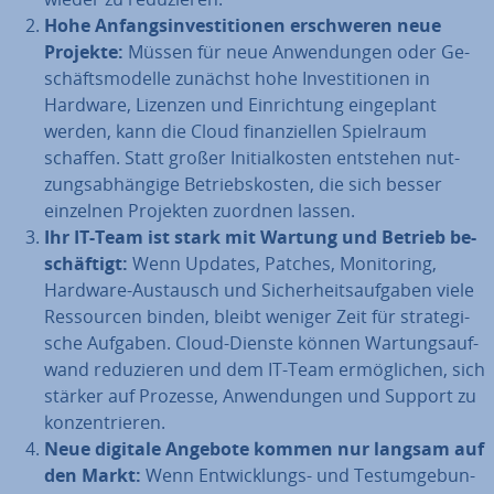
Hohe An­fangs­in­ves­ti­tio­nen er­schwe­ren neue
Projekte:
Müssen für neue An­wen­dun­gen oder Ge­
schäfts­mo­del­le zunächst hohe In­ves­ti­tio­nen in
Hardware, Lizenzen und Ein­rich­tung ein­ge­plant
werden, kann die Cloud fi­nan­zi­el­len Spielraum
schaffen. Statt großer In­iti­al­kos­ten entstehen nut­
zungs­ab­hän­gi­ge Be­triebs­kos­ten, die sich besser
einzelnen Projekten zuordnen lassen.
Ihr IT-Team ist stark mit Wartung und Betrieb be­
schäf­tigt:
Wenn Updates, Patches, Mo­ni­to­ring,
Hardware-Austausch und Si­cher­heits­auf­ga­ben viele
Res­sour­cen binden, bleibt weniger Zeit für stra­te­gi­
sche Aufgaben. Cloud-Dienste können War­tungs­auf­
wand re­du­zie­ren und dem IT-Team er­mög­li­chen, sich
stärker auf Prozesse, An­wen­dun­gen und Support zu
kon­zen­trie­ren.
Neue digitale Angebote kommen nur langsam auf
den Markt:
Wenn Ent­wick­lungs- und Test­um­ge­bun­