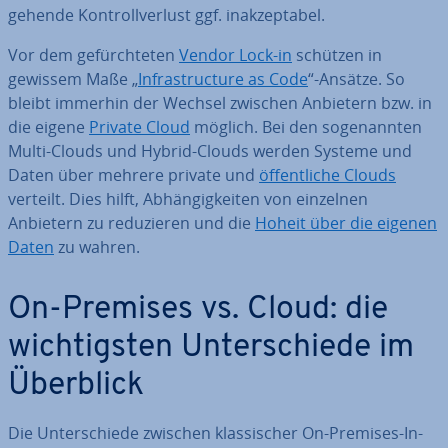
ge­hen­de Kon­troll­ver­lust ggf. in­ak­zep­ta­bel.
Vor dem ge­fürch­te­ten
Vendor Lock-in
schützen in
gewissem Maße „
In­fra­struc­tu­re as Code
“-Ansätze. So
bleibt immerhin der Wechsel zwischen Anbietern bzw. in
die eigene
Private Cloud
möglich. Bei den so­ge­nann­ten
Multi-Clouds und Hybrid-Clouds werden Systeme und
Daten über mehrere private und
öf­fent­li­che Clouds
verteilt. Dies hilft, Ab­hän­gig­kei­ten von einzelnen
Anbietern zu re­du­zie­ren und die
Hoheit über die eigenen
Daten
zu wahren.
On-Premises vs. Cloud: die
wich­tigs­ten Un­ter­schie­de im
Überblick
Die Un­ter­schie­de zwischen klas­si­scher On-Premises-In­