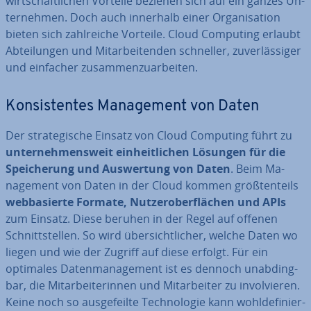
wirt­schaft­li­chen Vorteile beziehen sich auf ein ganzes Un­
ter­neh­men. Doch auch innerhalb einer Or­ga­ni­sa­ti­on
bieten sich zahl­rei­che Vorteile. Cloud Computing erlaubt
Ab­tei­lun­gen und Mit­ar­bei­ten­den schneller, zu­ver­läs­si­ger
und einfacher zu­sam­men­zu­ar­bei­ten.
Kon­sis­ten­tes Ma­nage­ment von Daten
Der stra­te­gi­sche Einsatz von Cloud Computing führt zu
un­ter­neh­mens­weit ein­heit­li­chen Lösungen für die
Spei­che­rung und Aus­wer­tung von Daten
. Beim Ma­
nage­ment von Daten in der Cloud kommen größ­ten­teils
web­ba­sier­te Formate, Nut­zer­ober­flä­chen und APIs
zum Einsatz. Diese beruhen in der Regel auf offenen
Schnitt­stel­len. So wird über­sicht­li­cher, welche Daten wo
liegen und wie der Zugriff auf diese erfolgt. Für ein
optimales Da­ten­ma­nage­ment ist es dennoch un­ab­ding­
bar, die Mit­ar­bei­te­rin­nen und Mit­ar­bei­ter zu in­vol­vie­ren.
Keine noch so aus­ge­feil­te Tech­no­lo­gie kann wohl­de­fi­nier­