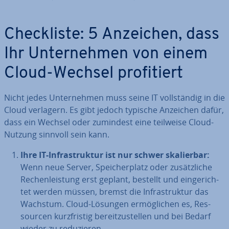
Check­lis­te: 5 Anzeichen, dass
Ihr Un­ter­neh­men von einem
Cloud-Wechsel pro­fi­tiert
Nicht jedes Un­ter­neh­men muss seine IT voll­stän­dig in die
Cloud verlagern. Es gibt jedoch typische Anzeichen dafür,
dass ein Wechsel oder zumindest eine teilweise Cloud-
Nutzung sinnvoll sein kann.
Ihre IT-In­fra­struk­tur ist nur schwer ska­lier­bar:
Wenn neue Server, Spei­cher­platz oder zu­sätz­li­che
Re­chen­leis­tung erst geplant, bestellt und ein­ge­rich­
tet werden müssen, bremst die In­fra­struk­tur das
Wachstum. Cloud-Lösungen er­mög­li­chen es, Res­
sour­cen kurz­fris­tig be­reit­zu­stel­len und bei Bedarf
wieder zu re­du­zie­ren.