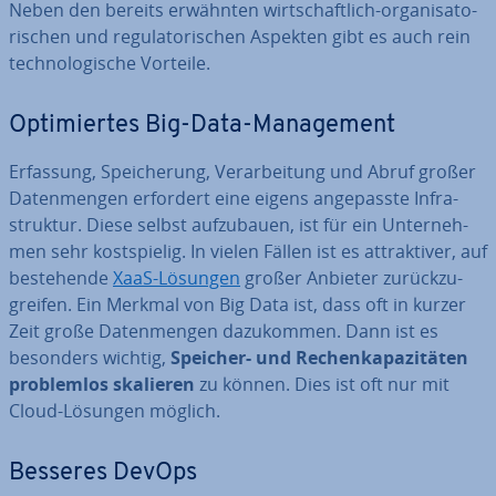
Neben den bereits erwähnten wirt­schaft­lich-or­ga­ni­sa­to­
ri­schen und re­gu­la­to­ri­schen Aspekten gibt es auch rein
tech­no­lo­gi­sche Vorteile.
Op­ti­mier­tes Big-Data-Ma­nage­ment
Erfassung, Spei­che­rung, Ver­ar­bei­tung und Abruf großer
Da­ten­men­gen erfordert eine eigens an­ge­pass­te In­fra­
struk­tur. Diese selbst auf­zu­bau­en, ist für ein Un­ter­neh­
men sehr kost­spie­lig. In vielen Fällen ist es at­trak­ti­ver, auf
be­stehen­de
XaaS-Lösungen
großer Anbieter zu­rück­zu­
grei­fen. Ein Merkmal von Big Data ist, dass oft in kurzer
Zeit große Da­ten­men­gen da­zu­kom­men. Dann ist es
besonders wichtig,
Speicher- und Re­chen­ka­pa­zi­tä­ten
pro­blem­los skalieren
zu können. Dies ist oft nur mit
Cloud-Lösungen möglich.
Besseres DevOps