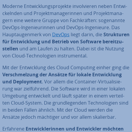
Moderne Ent­wick­lungs­pro­jek­te in­vol­vie­ren neben Ent­wi­
ckeln­den und Pro­jekt­ma­na­ge­rin­nen und Pro­jekt­ma­na­
gern eine weitere Gruppe von Fach­kräf­ten: so­ge­nann­te
DevOps-In­ge­nieu­rin­nen und DevOps-In­ge­nieu­re. Das
Haupt­au­gen­merk von
DevOps
liegt darin, die
Struk­tu­ren
für Ent­wick­lung und Betrieb von Software be­reit­zu­
stel­len
und am Laufen zu halten. Dabei ist die Nutzung
von Cloud-Tech­no­lo­gien in­stru­men­tal.
Mit der Ent­wick­lung des Cloud Computing einher ging die
Ver­schmel­zung der Ansätze für lokale Ent­wick­lung
und De­ploy­ment
. Vor allem die Container-Vir­tua­li­sie­
rung war ziel­füh­rend. Die Software wird in einer lokalen
Umgebung ent­wi­ckelt und läuft später in einem ver­teil­
ten Cloud-System. Die grund­le­gen­den Tech­no­lo­gien sind
in beiden Fällen ähnlich. Mit der Cloud werden die
Ansätze jedoch mächtiger und vor allem ska­lier­bar.
Erfahrene
Ent­wick­le­rin­nen und Ent­wick­ler möchten