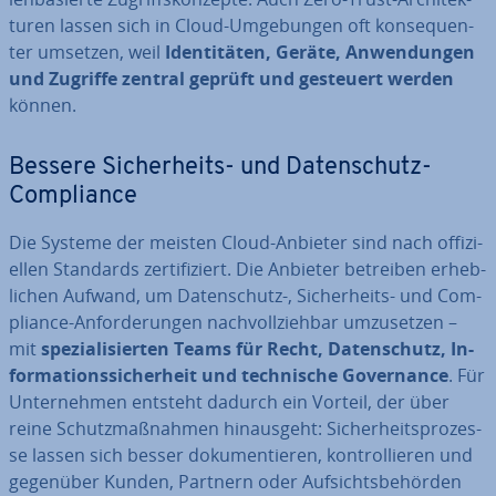
tu­ren lassen sich in Cloud-Um­ge­bun­gen oft kon­se­quen­
ter umsetzen, weil
Iden­ti­tä­ten, Geräte, An­wen­dun­gen
und Zugriffe zentral geprüft und gesteuert werden
können.
Bessere Si­cher­heits- und Da­ten­schutz-
Com­pli­ance
Die Systeme der meisten Cloud-Anbieter sind nach of­fi­zi­
el­len Standards zer­ti­fi­ziert. Die Anbieter betreiben er­heb­
li­chen Aufwand, um Da­ten­schutz-, Si­cher­heits- und Com­
pli­ance-An­for­de­run­gen nach­voll­zieh­bar um­zu­set­zen –
mit
spe­zia­li­sier­ten Teams für Recht, Da­ten­schutz, In­
for­ma­ti­ons­si­cher­heit und tech­ni­sche Go­ver­nan­ce
. Für
Un­ter­neh­men entsteht dadurch ein Vorteil, der über
reine Schutz­maß­nah­men hin­aus­geht: Si­cher­heits­pro­zes­
se lassen sich besser do­ku­men­tie­ren, kon­trol­lie­ren und
gegenüber Kunden, Partnern oder Auf­sichts­be­hör­den