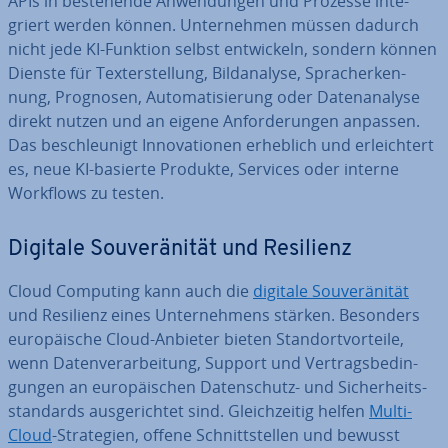
APIs in be­stehen­de An­wen­dun­gen und Prozesse in­te­
griert werden können. Un­ter­neh­men müssen dadurch
nicht jede KI-Funktion selbst ent­wi­ckeln, sondern können
Dienste für Tex­terstel­lung, Bild­ana­ly­se, Sprach­er­ken­
nung, Prognosen, Au­to­ma­ti­sie­rung oder Da­ten­ana­ly­se
direkt nutzen und an eigene An­for­de­run­gen anpassen.
Das be­schleu­nigt In­no­va­tio­nen erheblich und er­leich­tert
es, neue KI-basierte Produkte, Services oder interne
Workflows zu testen.
Digitale Sou­ve­rä­ni­tät und Resilienz
Cloud Computing kann auch die
digitale Sou­ve­rä­ni­tät
und Resilienz eines Un­ter­neh­mens stärken. Besonders
eu­ro­päi­sche Cloud-Anbieter bieten Stand­ort­vor­tei­le,
wenn Da­ten­ver­ar­bei­tung, Support und Ver­trags­be­din­
gun­gen an eu­ro­päi­schen Da­ten­schutz- und Si­cher­heits­
stan­dards aus­ge­rich­tet sind. Gleich­zei­tig helfen
Multi-
Cloud
-Stra­te­gien, offene Schnitt­stel­len und bewusst