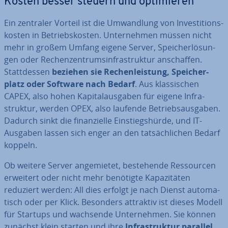
Kosten besser steuern und op­ti­mie­ren
Ein zentraler Vorteil ist die Um­wand­lung von In­ves­ti­ti­ons­
kos­ten in Be­triebs­kos­ten. Un­ter­neh­men müssen nicht
mehr in großem Umfang eigene Server, Spei­cher­lö­sun­
gen oder Re­chen­zen­trums­in­fra­struk­tur an­schaf­fen.
Statt­des­sen
beziehen sie Re­chen­leis­tung, Spei­cher­
platz oder Software nach Bedarf
. Aus klas­si­schen
CAPEX, also hohen Ka­pi­tal­aus­ga­ben für eigene In­fra­
struk­tur, werden OPEX, also laufende Be­triebs­aus­ga­ben.
Dadurch sinkt die fi­nan­zi­el­le Ein­stiegs­hür­de, und IT-
Ausgaben lassen sich enger an den tat­säch­li­chen Bedarf
koppeln.
Ob weitere Server an­ge­mie­tet, be­stehen­de Res­sour­cen
erweitert oder nicht mehr benötigte Ka­pa­zi­tä­ten
reduziert werden: All dies erfolgt je nach Dienst au­to­ma­
tisch oder per Klick. Besonders attraktiv ist dieses Modell
für Startups und wachsende Un­ter­neh­men. Sie können
zunächst klein starten und ihre
In­fra­struk­tur parallel