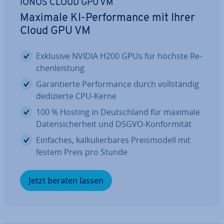
IONOS CLOUD GPU VM
Maximale KI-Per­for­mance mit Ihrer
Cloud GPU VM
Exklusive NVIDIA H200 GPUs für höchste Re­
chen­leis­tung
Ga­ran­tier­te Per­for­mance durch voll­stän­dig
de­di­zier­te CPU-Kerne
100 % Hosting in Deutsch­land für maximale
Da­ten­si­cher­heit und DSGVO-Kon­for­mi­tät
Einfaches, kal­ku­lier­ba­res Preis­mo­dell mit
festem Preis pro Stunde
Jetzt beraten lassen