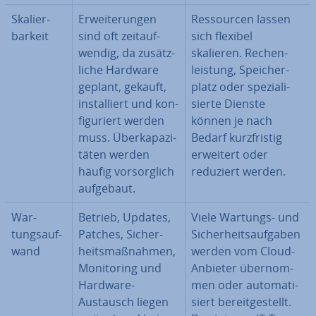
Ska­lier­
Er­wei­te­run­gen
Res­sour­cen lassen
bar­keit
sind oft zeit­auf­
sich flexibel
wen­dig, da zu­sätz­
skalieren. Re­chen­
li­che Hardware
leis­tung, Spei­cher­
geplant, gekauft,
platz oder spe­zia­li­
in­stal­liert und kon­
sier­te Dienste
fi­gu­riert werden
können je nach
muss. Über­ka­pa­zi­
Bedarf kurz­fris­tig
tä­ten werden
erweitert oder
häufig vor­sorg­lich
reduziert werden.
aufgebaut.
War­
Betrieb, Updates,
Viele Wartungs- und
tungs­auf­
Patches, Si­cher­
Si­cher­heits­auf­ga­ben
wand
heits­maß­nah­men,
werden vom Cloud-
Mo­ni­to­ring und
Anbieter über­nom­
Hardware-
men oder au­to­ma­ti­
Austausch liegen
siert be­reit­ge­stellt.