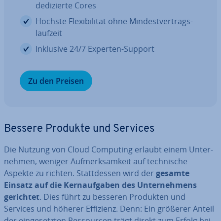
de­di­zier­te Cores
Höchste Fle­xi­bi­li­tät ohne Min­dest­ver­trags­
lauf­zeit
Inklusive 24/7 Experten-Support
Zu den Preisen
Bessere Produkte und Services
Die Nutzung von Cloud Computing erlaubt einem Un­ter­
neh­men, weniger Auf­merk­sam­keit auf tech­ni­sche
Aspekte zu richten. Statt­des­sen wird der
gesamte
Einsatz auf die Kern­auf­ga­ben des Un­ter­neh­mens
gerichtet
. Dies führt zu besseren Produkten und
Services und höherer Effizienz. Denn: Ein größerer Anteil
der ein­ge­setz­ten Res­sour­cen trägt direkt zum Erfolg bei.