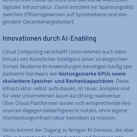
digitaler In­fra­struk­tur. Damit entsteht ein Span­nungs­feld
zwischen Ef­fi­zi­enz­ge­win­nen auf Sys­tem­ebe­ne und stei­
gen­dem Ge­samt­ener­gie­be­darf.
In­no­va­tio­nen durch AI-Enabling
Cloud Computing ver­schafft Un­ter­neh­men auch beim
Einsatz von Künst­li­cher In­tel­li­genz einen stra­te­gi­schen
Vorteil. Moderne KI-An­wen­dun­gen benötigen häufig spe­
zia­li­sier­te Hardware wie
leis­tungs­star­ke GPUs sowie
ska­lier­ba­re Speicher- und Re­chen­ka­pa­zi­tä­ten
. Diese
In­fra­struk­tur selbst auf­zu­bau­en, ist teuer, komplex und
für viele Un­ter­neh­men kaum kurz­fris­tig rea­li­sier­bar.
Über Cloud-Platt­for­men lassen sich ent­spre­chen­de Res­
sour­cen dagegen be­darfs­ge­recht nutzen, ohne eigene
Hoch­leis­tungs­in­fra­struk­tur betreiben zu müssen.
Hinzu kommt der Zugang zu fertigen KI-Services, die über