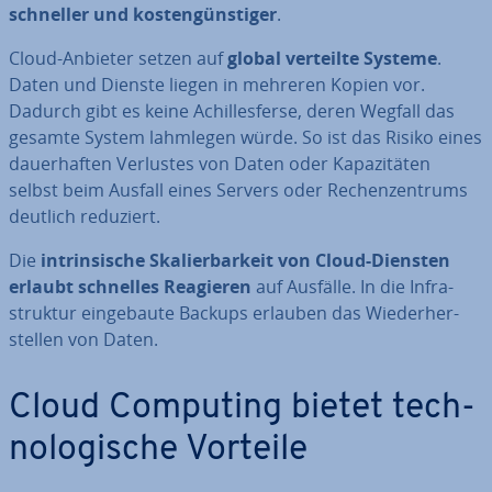
schneller und kos­ten­güns­ti­ger
.
Cloud-Anbieter setzen auf
global verteilte Systeme
.
Daten und Dienste liegen in mehreren Kopien vor.
Dadurch gibt es keine Achil­les­fer­se, deren Wegfall das
gesamte System lahmlegen würde. So ist das Risiko eines
dau­er­haf­ten Verlustes von Daten oder Ka­pa­zi­tä­ten
selbst beim Ausfall eines Servers oder Re­chen­zen­trums
deutlich reduziert.
Die
in­trin­si­sche Ska­lier­bar­keit von Cloud-Diensten
erlaubt schnelles Reagieren
auf Ausfälle. In die In­fra­
struk­tur ein­ge­bau­te Backups erlauben das Wie­der­her­
stel­len von Daten.
Cloud Computing bietet tech­
no­lo­gi­sche Vorteile