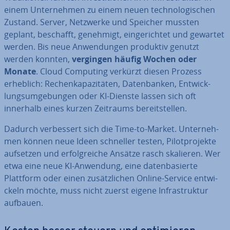
einem Un­ter­neh­men zu einem neuen tech­no­lo­gi­schen
Zustand. Server, Netzwerke und Speicher mussten
geplant, beschafft, genehmigt, ein­ge­rich­tet und gewartet
werden. Bis neue An­wen­dun­gen produktiv genutzt
werden konnten,
vergingen häufig Wochen oder
Monate
. Cloud Computing verkürzt diesen Prozess
erheblich: Re­chen­ka­pa­zi­tä­ten, Da­ten­ban­ken, Ent­wick­
lungs­um­ge­bun­gen oder KI-Dienste lassen sich oft
innerhalb eines kurzen Zeitraums be­reit­stel­len.
Dadurch ver­bes­sert sich die Time-to-Market. Un­ter­neh­
men können neue Ideen schneller testen, Pi­lot­pro­jek­te
aufsetzen und er­folg­rei­che Ansätze rasch skalieren. Wer
etwa eine neue KI-Anwendung, eine da­ten­ba­sier­te
Plattform oder einen zu­sätz­li­chen Online-Service ent­wi­
ckeln möchte, muss nicht zuerst eigene In­fra­struk­tur
aufbauen.