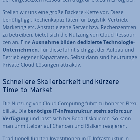
Stellen wir uns eine große Bäckerei-Kette vor. Diese
benötigt ggf. Re­chen­ka­pa­zi­tä­ten für Logistik, Vertrieb,
Marketing etc. Anstatt eigene Server bzw. Re­chen­zen­tren
zu betreiben, bietet sich die Nutzung von Cloud-Res­sour­
cen an. Eine
Ausnahme bilden de­di­zier­te Tech­no­lo­gie-
Un­ter­neh­men
. Für diese lohnt sich ggf. der Aufbau und
Betrieb eigener Ka­pa­zi­tä­ten. Selbst dann sind heut­zu­ta­ge
Private-Cloud-Lösungen attraktiv.
Schnel­le­re Ska­lier­bar­keit und kürzere
Time-to-Market
Die Nutzung von Cloud Computing führt zu höherer Fle­xi­
bi­li­tät. Die
benötigte IT-In­fra­struk­tur steht sofort zur
Verfügung
und lässt sich bei Bedarf skalieren. So kann
man un­mit­tel­bar auf Chancen und Risiken reagieren.
Tra­di­tio­nell führten In­ves­ti­tio­nen in IT-In­fra­struk­tur in