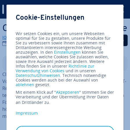
Digital Guide
Cookie-Einstellungen
Zum Haupt­in­halt springen
Cloud Computing: Die Vorteile
Wir setzen Cookies ein, um unsere Webseiten
IONOS Redaktion
optimal für Sie zu gestalten, unsere Produkte für
Auf Facebook teilen
Auf Twitter teilen
Auf LinkedIn tei
Sie zu verbessern sowie Ihnen zusammen mit
02.07.2026
Drittanbietern interessengerechte Werbung
anzuzeigen. In den
Einstellungen
können Sie
auswählen, welche Cookies Sie zulassen wollen,
sowie Ihre Auswahl jederzeit ändern. Weitere
In­halts­ver­zeich­nis
Infos finden Sie in unserer
Richtlinie zur
Verwendung von Cookies
und in unseren
Cloud Computing bietet Un­ter­neh­men stra­te­gi­sche
Datenschutzhinweisen
. Technisch notwendige
Cookies werden auch bei der Auswahl von
Vorteile durch die be­darfs­ge­rech­te Be­reit­stel­lung von IT-
ablehnen
gesetzt.
Res­sour­cen über das Internet. Die wich­tigs­ten Kern­vor­
Mit einem Klick auf "
Akzeptieren
" stimmen Sie der
tei­le sind maximale Ska­lier­bar­keit, die Um­wand­lung von
Verarbeitung und der Übermittlung Ihrer Daten
Fixkosten in variable Kosten (Pay-per-Use), po­ten­zi­ell
an Drittländer zu.
höhere IT-Si­cher­heit und der sofortige Zugang zu
Impressum
modernen Tech­no­lo­gien wie Künst­li­cher In­tel­li­genz.