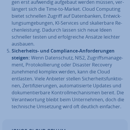
gen erst aufwendig aufgebaut werden müssen, ver­
län­gert sich die Time-to-Market. Cloud Computing
bietet schnellen Zugriff auf Da­ten­ban­ken, Ent­wick­
lungs­um­ge­bun­gen, KI-Services und ska­lier­ba­re Re­
chen­leis­tung. Dadurch lassen sich neue Ideen
schneller testen und er­folg­rei­che Ansätze leichter
ausbauen.
Si­cher­heits- und Com­pli­ance-An­for­de­run­gen
steigen:
Wenn Da­ten­schutz, NIS2, Zu­griffs­ma­nage­
ment, Pro­to­kol­lie­rung oder Disaster Recovery
zunehmend komplex werden, kann die Cloud
entlasten. Viele Anbieter stellen Si­cher­heits­funk­tio­
nen, Zer­ti­fi­zie­run­gen, au­to­ma­ti­sier­te Updates und
do­ku­men­tier­ba­re Kon­troll­me­cha­nis­men bereit. Die
Ver­ant­wor­tung bleibt beim Un­ter­neh­men, doch die
tech­ni­sche Umsetzung wird oft deutlich einfacher.