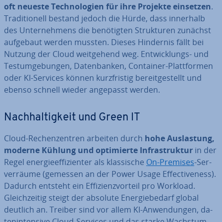
oft neueste Tech­no­lo­gien für ihre Projekte einsetzen
.
Tra­di­tio­nell bestand jedoch die Hürde, dass innerhalb
des Un­ter­neh­mens die be­nö­tig­ten Struk­tu­ren zunächst
aufgebaut werden mussten. Dieses Hindernis fällt bei
Nutzung der Cloud weit­ge­hend weg. Ent­wick­lungs- und
Test­um­ge­bun­gen, Da­ten­ban­ken, Container-Platt­for­men
oder KI-Services können kurz­fris­tig be­reit­ge­stellt und
ebenso schnell wieder angepasst werden.
Nach­hal­tig­keit und Green IT
Cloud-Re­chen­zen­tren arbeiten durch
hohe Aus­las­tung,
moderne Kühlung und op­ti­mier­te In­fra­struk­tur
in der
Regel en­er­gie­ef­fi­zi­en­ter als klas­si­sche
On-Premises
-Ser­
ver­räu­me (gemessen an der Power Usage Ef­fec­ti­ve­ness).
Dadurch entsteht ein Ef­fi­zi­enz­vor­teil pro Workload.
Gleich­zei­tig steigt der absolute En­er­gie­be­darf global
deutlich an. Treiber sind vor allem KI-An­wen­dun­gen, da­
ten­in­ten­si­ve Cloud-Services und das starke Wachstum