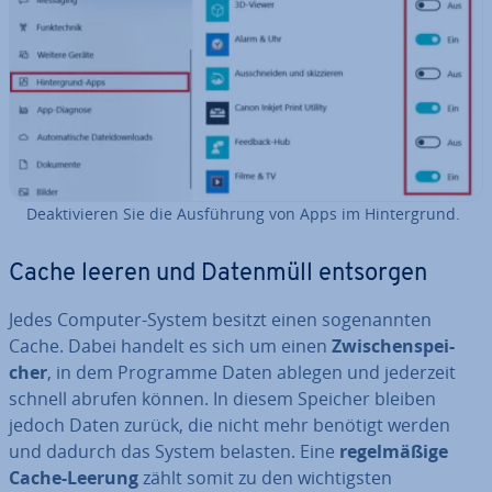
De­ak­ti­vie­ren Sie die Aus­füh­rung von Apps im Hin­ter­grund.
Cache leeren und Datenmüll entsorgen
Jedes Computer-System besitzt einen so­ge­nann­ten
Cache. Dabei handelt es sich um einen
Zwi­schen­spei­
cher
, in dem Programme Daten ablegen und jederzeit
schnell abrufen können. In diesem Speicher bleiben
jedoch Daten zurück, die nicht mehr benötigt werden
und dadurch das System belasten. Eine
re­gel­mä­ßi­ge
Cache-Leerung
zählt somit zu den wich­tigs­ten