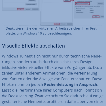
De­ak­ti­vie­ren Sie den vir­tu­el­len Ar­beits­spei­cher Ihrer Fest­
plat­te, um Windows 10 zu be­schleu­ni­gen.
Visuelle Effekte ab­schal­ten
Windows 10 hebt sich nicht nur durch tech­ni­sche Neue­
run­gen, sondern auch durch ein schi­cke­res Design
inklusive vieler visueller Effekte vom Vorgänger ab. Dazu
zählen unter anderem Ani­ma­tio­nen, die Ver­fei­ne­rung
von Kanten oder die Anzeige von Fens­ter­schat­ten. Diese
Effekte nehmen jedoch
Re­chen­leis­tung in Anspruch
.
Lässt die Per­for­mance Ihres Computers nach, lohnt sich
die De­ak­ti­vie­rung. Zwar ver­zich­ten Sie dadurch auf einige
ge­stal­te­ri­sche Elemente, pro­fi­tie­ren dafür aber von einer