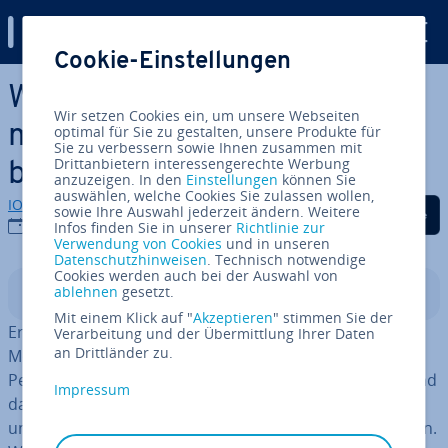
Digital Guide
Cookie-Einstellungen
Zum Haupt­in­halt springen
Windows 10 schneller
Wir setzen Cookies ein, um unsere Webseiten
machen: 8 Tipps für eine
optimal für Sie zu gestalten, unsere Produkte für
Sie zu verbessern sowie Ihnen zusammen mit
Drittanbietern interessengerechte Werbung
bessere Per­for­mance
anzuzeigen. In den
Einstellungen
können Sie
auswählen, welche Cookies Sie zulassen wollen,
IONOS Redaktion
Auf Facebook teilen
Auf Twitter teilen
Auf LinkedIn tei
sowie Ihre Auswahl jederzeit ändern. Weitere
20.12.2022
Infos finden Sie in unserer
Richtlinie zur
Verwendung von Cookies
und in unseren
Datenschutzhinweisen
. Technisch notwendige
Cookies werden auch bei der Auswahl von
ablehnen
gesetzt.
In­halts­ver­zeich­nis
Mit einem Klick auf "
Akzeptieren
" stimmen Sie der
Ersetzen Sie Ihren Windows-Computer durch ein neues
Verarbeitung und der Übermittlung Ihrer Daten
an Drittländer zu.
Modell, fällt im Vergleich vor allem die deutlich bessere
Per­for­mance auf. Wird Ihr PC mit der Zeit langsamer und
Impressum
damit auch das Arbeiten mühsamer, ist es jedoch nicht
unbedingt notwendig, in ein neues Modell zu in­ves­tie­ren.