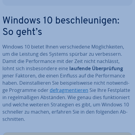
Windows 10 be­schleu­ni­gen:
So geht’s
Windows 10 bietet Ihnen ver­schie­de­ne Mög­lich­kei­ten,
um die Leistung des Systems spürbar zu ver­bes­sern.
Damit die Per­for­mance mit der Zeit nicht nachlässt,
lohnt sich ins­be­son­de­re eine
laufende Über­prü­fung
jener Faktoren, die einen Einfluss auf die Per­for­mance
haben. De­instal­lie­ren Sie bei­spiels­wei­se nicht not­wen­di­
ge Programme oder
de­frag­men­tie­ren
Sie Ihre Fest­plat­te
in re­gel­mä­ßi­gen Abständen. Wie genau dies funk­tio­niert
und welche weiteren Stra­te­gien es gibt, um Windows 10
schneller zu machen, erfahren Sie in den folgenden Ab­
schnit­ten.