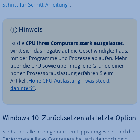
Schritt-für-Schritt-Anleitung“
.
Hinweis
Ist die
CPU Ihres Computers stark aus­ge­las­tet
,
wirkt sich das negativ auf die Ge­schwin­dig­keit aus,
mit der Programme und Prozesse ablaufen. Mehr
über die CPU sowie über mögliche Gründe einer
hohen Pro­zes­sor­aus­las­tung erfahren Sie im
Artikel
„Hohe CPU-Aus­las­tung – was steckt
dahinter?“
.
Windows-10-Zu­rück­set­zen als letzte Option
Sie haben alle oben genannten Tipps umgesetzt und die
Per­for­mance Ihres Computers hat sich dennoch nicht