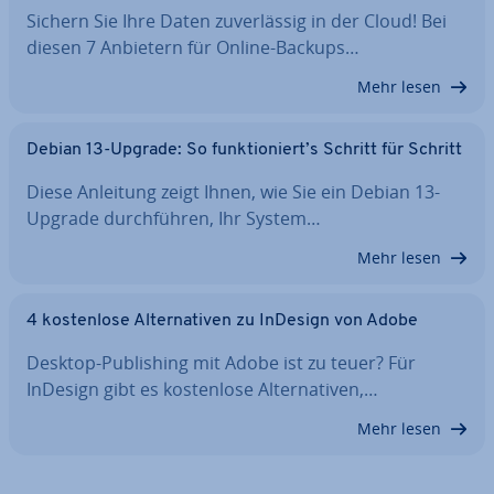
Sichern Sie Ihre Daten zu­ver­läs­sig in der Cloud! Bei
diesen 7 Anbietern für Online-Backups…
Mehr lesen
Debian 13-Upgrade: So funk­tio­niert’s Schritt für Schritt
Diese Anleitung zeigt Ihnen, wie Sie ein Debian 13-
Upgrade durch­füh­ren, Ihr System…
Mehr lesen
4 kos­ten­lo­se Al­ter­na­ti­ven zu InDesign von Adobe
Desktop-Pu­bli­shing mit Adobe ist zu teuer? Für
InDesign gibt es kos­ten­lo­se Al­ter­na­ti­ven,…
Mehr lesen