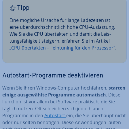
Tipp
Eine mögliche Ursache für lange La­de­zei­ten ist
eine über­durch­schnitt­lich hohe CPU-Aus­las­tung.
Wie Sie die CPU über­tak­ten und damit die Leis­
tungs­fä­hig­keit steigern, erfahren Sie im Artikel
„CPU über­tak­ten – Fein­tu­ning für den Prozessor“
.
Autostart-Programme de­ak­ti­vie­ren
Wenn Sie Ihren Windows-Computer hoch­fah­ren,
starten
einige aus­ge­wähl­te Programme au­to­ma­tisch
. Diese
Funktion ist vor allem bei Software praktisch, die Sie
täglich nutzen. Oft schlei­chen sich jedoch auch
Programme in den
Autostart
ein, die Sie überhaupt nicht
oder nur selten benötigen. Diese An­wen­dun­gen laufen