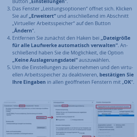
Button „
Ein­stel­lun­gen
“.
Das Fenster „Leis­tungs­op­tio­nen“ öffnet sich. Klicken
Sie auf
„Erweitert“
und an­schlie­ßend im Abschnitt
„Vir­tu­el­ler Ar­beits­spei­cher“ auf den Button
„
Ändern
“.
Entfernen Sie zunächst den Haken bei
„Da­tei­grö­ße
für alle Laufwerke au­to­ma­tisch verwalten“
. An­
schlie­ßend haben Sie die Mög­lich­keit, die Option
„Keine Aus­la­ge­rungs­da­tei“
aus­zu­wäh­len.
Um die Ein­stel­lun­gen zu über­neh­men und den vir­tu­
el­len Ar­beits­spei­cher zu de­ak­ti­vie­ren,
be­stä­ti­gen Sie
Ihre Eingaben
in allen ge­öff­ne­ten Fenstern mit „
OK
“.