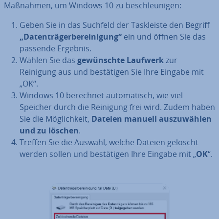
Maßnahmen, um Windows 10 zu be­schleu­ni­gen:
Geben Sie in das Suchfeld der Task­leis­te den Begriff
„Da­ten­trä­ger­be­rei­ni­gung“
ein und öffnen Sie das
passende Ergebnis.
Wählen Sie das
ge­wünsch­te Laufwerk
zur
Reinigung aus und be­stä­ti­gen Sie Ihre Eingabe mit
„OK“.
Windows 10 berechnet au­to­ma­tisch, wie viel
Speicher durch die Reinigung frei wird. Zudem haben
Sie die Mög­lich­keit,
Dateien manuell aus­zu­wäh­len
und zu löschen
.
Treffen Sie die Auswahl, welche Dateien gelöscht
werden sollen und be­stä­ti­gen Ihre Eingabe mit „
OK
“.