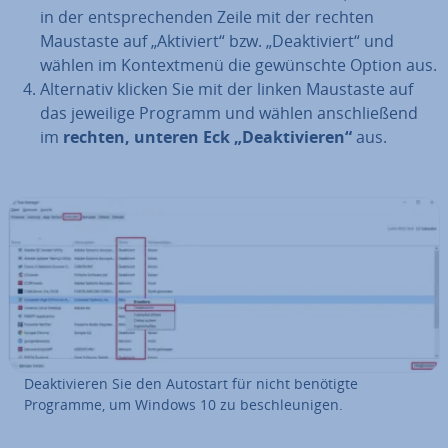
in der ent­spre­chen­den Zeile mit der rechten
Maustaste auf „Aktiviert“ bzw. „De­ak­ti­viert“ und
wählen im Kon­text­me­nü die ge­wünsch­te Option aus.
Al­ter­na­tiv klicken Sie mit der linken Maustaste auf
das jeweilige Programm und wählen an­schlie­ßend
im
rechten, unteren Eck „De­ak­ti­vie­ren“
aus.
De­ak­ti­vie­ren Sie den Autostart für nicht benötigte
Programme, um Windows 10 zu be­schleu­ni­gen.