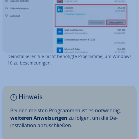
De­instal­lie­ren Sie nicht benötigte Programme, um Windows
10 zu be­schleu­ni­gen.
Hinweis
Bei den meisten Pro­gram­men ist es notwendig,
weiteren An­wei­sun­gen
zu folgen, um die De­
instal­la­ti­on ab­zu­schlie­ßen.