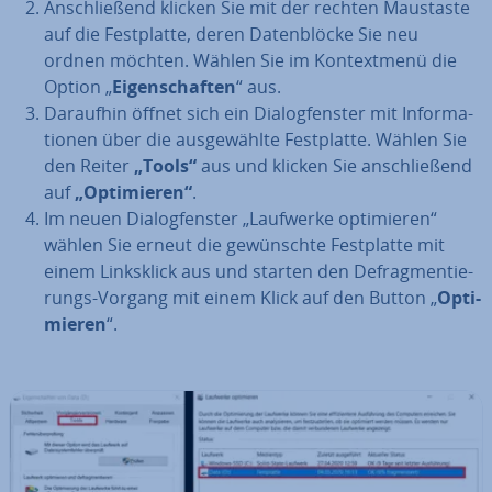
An­schlie­ßend klicken Sie mit der rechten Maustaste
auf die Fest­plat­te, deren Da­ten­blö­cke Sie neu
ordnen möchten. Wählen Sie im Kon­text­me­nü die
Option „
Ei­gen­schaf­ten
“ aus.
Daraufhin öffnet sich ein Dia­log­fens­ter mit In­for­ma­
tio­nen über die aus­ge­wähl­te Fest­plat­te. Wählen Sie
den Reiter
„Tools“
aus und klicken Sie an­schlie­ßend
auf
„Op­ti­mie­ren“
.
Im neuen Dia­log­fens­ter „Laufwerke op­ti­mie­ren“
wählen Sie erneut die ge­wünsch­te Fest­plat­te mit
einem Links­klick aus und starten den De­frag­men­tie­
rungs-Vorgang mit einem Klick auf den Button „
Op­ti­
mie­ren
“.