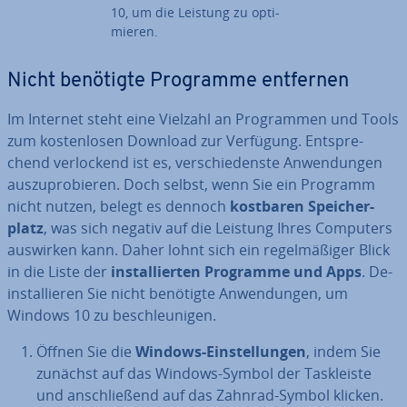
10, um die Leistung zu op­ti­
mie­ren.
Nicht benötigte Programme entfernen
Im Internet steht eine Vielzahl an Pro­gram­men und Tools
zum kos­ten­lo­sen Download zur Verfügung. Ent­spre­
chend ver­lo­ckend ist es, ver­schie­dens­te An­wen­dun­gen
aus­zu­pro­bie­ren. Doch selbst, wenn Sie ein Programm
nicht nutzen, belegt es dennoch
kostbaren Spei­cher­
platz
, was sich negativ auf die Leistung Ihres Computers
auswirken kann. Daher lohnt sich ein re­gel­mä­ßi­ger Blick
in die Liste der
in­stal­lier­ten Programme und Apps
. De­
instal­lie­ren Sie nicht benötigte An­wen­dun­gen, um
Windows 10 zu be­schleu­ni­gen.
Öffnen Sie die
Windows-Ein­stel­lun­gen
, indem Sie
zunächst auf das Windows-Symbol der Task­leis­te
und an­schlie­ßend auf das Zahnrad-Symbol klicken.