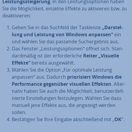
Leis­tungs­stei­ge­rung
. In den Leis­tungs­op­tio­nen
haben
Sie die Mög­lich­keit, einzelne Effekte zu ak­ti­vie­ren bzw. zu
de­ak­ti­vie­ren:
Geben Sie in das Suchfeld der Task­leis­te
„Dar­stel­
lung und Leistung von Windows anpassen“
ein
und wählen Sie das passende Such­ergeb­nis aus.
Das Fenster „Leis­tungs­op­tio­nen“ öffnet sich. Stan­
dard­mä­ßig ist der er­for­der­li­che
Reiter „Visuelle
Effekte“
bereits aus­ge­wählt.
Wählen Sie die Option „Für optimale Leistung
anpassen“ aus. Dadurch
prio­ri­siert Windows die
Per­for­mance gegenüber visuellen Effekten
. Al­ter­
na­tiv haben Sie auch die Mög­lich­keit, be­nut­zer­de­fi­
nier­te Ein­stel­lun­gen fest­zu­le­gen. Wählen Sie dazu
manuell jene Effekte aus, die angezeigt werden
sollen.
Be­stä­ti­gen Sie Ihre Eingabe ab­schlie­ßend mit „
OK
“.