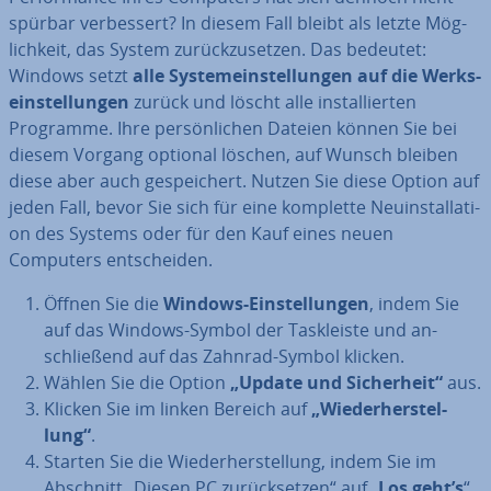
spürbar ver­bes­sert? In diesem Fall bleibt als letzte Mög­
lich­keit, das System zu­rück­zu­set­zen. Das bedeutet:
Windows setzt
alle Sys­tem­ein­stel­lun­gen auf die Werks­
ein­stel­lun­gen
zurück und löscht alle in­stal­lier­ten
Programme. Ihre per­sön­li­chen Dateien können Sie bei
diesem Vorgang optional löschen, auf Wunsch bleiben
diese aber auch ge­spei­chert. Nutzen Sie diese Option auf
jeden Fall, bevor Sie sich für eine komplette Neu­in­stal­la­ti­
on des Systems oder für den Kauf eines neuen
Computers ent­schei­den.
Öffnen Sie die
Windows-Ein­stel­lun­gen
, indem Sie
auf das Windows-Symbol der Task­leis­te und an­
schlie­ßend auf das Zahnrad-Symbol klicken.
Wählen Sie die Option
„Update und Si­cher­heit“
aus.
Klicken Sie im linken Bereich auf
„Wie­der­her­stel­
lung“
.
Starten Sie die Wie­der­her­stel­lung, indem Sie im
Abschnitt „Diesen PC zu­rück­set­zen“ auf „
Los geht’s
“