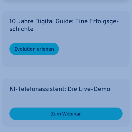
10 Jahre Digital Guide: Eine Er­folgs­ge­
schich­te
Evolution erleben
KI-Te­le­fon­as­sis­tent: Die Live-Demo
Zum Webinar