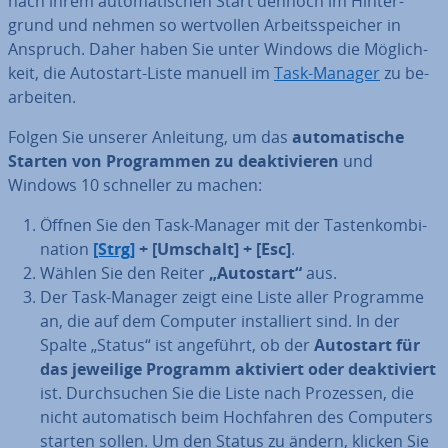
nach ihrem au­to­ma­ti­schen Start dennoch im Hin­ter­
grund und nehmen so wert­vol­len Ar­beits­spei­cher in
Anspruch. Daher haben Sie unter Windows die Mög­lich­
keit, die Autostart-Liste manuell im
Task-Manager
zu be­
ar­bei­ten.
Folgen Sie unserer Anleitung, um das
au­to­ma­ti­sche
Starten von Pro­gram­men zu de­ak­ti­vie­ren
und
Windows 10 schneller zu machen:
Öffnen Sie den Task-Manager mit der Tas­ten­kom­bi­
na­ti­on
[Strg]
+ [Umschalt] + [Esc]
.
Wählen Sie den Reiter
„Autostart“
aus.
Der Task-Manager zeigt eine Liste aller Programme
an, die auf dem Computer in­stal­liert sind. In der
Spalte „Status“ ist angeführt, ob der
Autostart für
das jeweilige Programm aktiviert oder de­ak­ti­viert
ist. Durch­su­chen Sie die Liste nach Prozessen, die
nicht au­to­ma­tisch beim Hoch­fah­ren des Computers
starten sollen. Um den Status zu ändern, klicken Sie