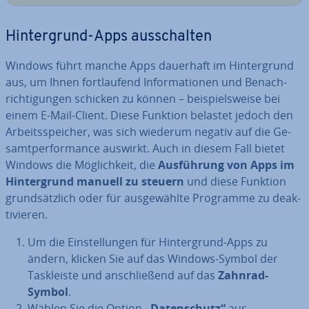
Hin­ter­grund-Apps aus­schal­ten
Windows führt manche Apps dauerhaft im Hin­ter­grund
aus, um Ihnen fort­lau­fend In­for­ma­tio­nen und Be­nach­
rich­ti­gun­gen schicken zu können – bei­spiels­wei­se bei
einem E-Mail-Client. Diese Funktion belastet jedoch den
Ar­beits­spei­cher, was sich wiederum negativ auf die Ge­
samt­per­for­mance auswirkt. Auch in diesem Fall bietet
Windows die Mög­lich­keit, die
Aus­füh­rung von Apps im
Hin­ter­grund manuell zu steuern
und diese Funktion
grund­sätz­lich oder für aus­ge­wähl­te Programme zu de­ak­
ti­vie­ren.
Um die Ein­stel­lun­gen für Hin­ter­grund-Apps zu
ändern, klicken Sie auf das Windows-Symbol der
Task­leis­te und an­schlie­ßend auf das
Zahnrad-
Symbol
.
Wählen Sie die Option
„Da­ten­schutz“
aus.