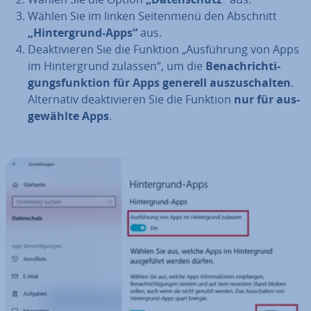
Wählen Sie im linken Sei­ten­me­nü den Abschnitt
„Hin­ter­grund-Apps“
aus.
De­ak­ti­vie­ren Sie die Funktion „Aus­füh­rung von Apps
im Hin­ter­grund zulassen“, um die
Be­nach­rich­ti­
gungs­funk­ti­on für Apps generell aus­zu­schal­ten
.
Al­ter­na­tiv de­ak­ti­vie­ren Sie die Funktion
nur für aus­
ge­wähl­te Apps
.