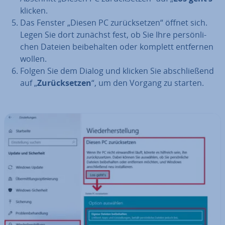
klicken.
Das Fenster „Diesen PC zu­rück­set­zen“ öffnet sich.
Legen Sie dort zunächst fest, ob Sie Ihre per­sön­li­
chen Dateien bei­be­hal­ten oder komplett entfernen
wollen.
Folgen Sie dem Dialog und klicken Sie ab­schlie­ßend
auf „
Zu­rück­set­zen
“, um den Vorgang zu starten.