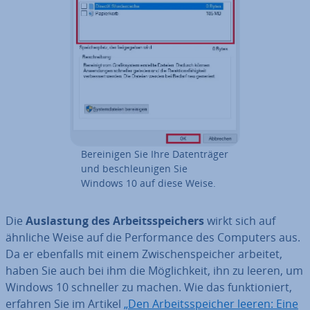
Be­rei­ni­gen Sie Ihre Da­ten­trä­ger
und be­schleu­ni­gen Sie
Windows 10 auf diese Weise.
Die
Aus­las­tung des Ar­beits­spei­chers
wirkt sich auf
ähnliche Weise auf die Per­for­mance des Computers aus.
Da er ebenfalls mit einem Zwi­schen­spei­cher arbeitet,
haben Sie auch bei ihm die Mög­lich­keit, ihn zu leeren, um
Windows 10 schneller zu machen. Wie das funk­tio­niert,
erfahren Sie im Artikel
„Den Ar­beits­spei­cher leeren: Eine