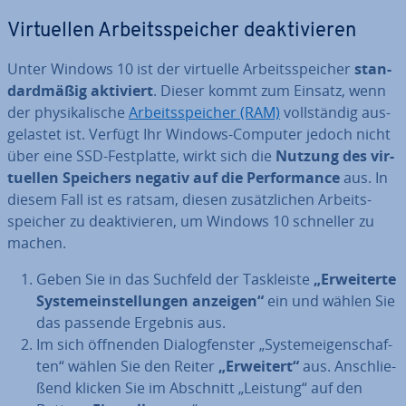
Vir­tu­el­len Ar­beits­spei­cher de­ak­ti­vie­ren
Unter Windows 10 ist der virtuelle Ar­beits­spei­cher
stan­
dard­mä­ßig aktiviert
. Dieser kommt zum Einsatz, wenn
der phy­si­ka­li­sche
Ar­beits­spei­cher (RAM)
voll­stän­dig aus­
ge­las­tet ist. Verfügt Ihr Windows-Computer jedoch nicht
über eine SSD-Fest­plat­te, wirkt sich die
Nutzung des vir­
tu­el­len Speichers negativ auf die Per­for­mance
aus. In
diesem Fall ist es ratsam, diesen zu­sätz­li­chen Ar­beits­
spei­cher zu de­ak­ti­vie­ren, um Windows 10 schneller zu
machen.
Geben Sie in das Suchfeld der Task­leis­te
„Er­wei­ter­te
Sys­tem­ein­stel­lun­gen anzeigen“
ein und wählen Sie
das passende Ergebnis aus.
Im sich öffnenden Dia­log­fens­ter „Sys­tem­ei­gen­schaf­
ten“ wählen Sie den Reiter
„Erweitert“
aus. An­schlie­
ßend klicken Sie im Abschnitt „Leistung“ auf den