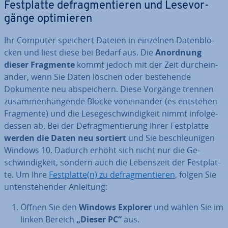
Fest­plat­te de­frag­men­tie­ren und Le­se­vor­
gän­ge op­ti­mie­ren
Ihr Computer speichert Dateien in einzelnen Da­ten­blö­
cken und liest diese bei Bedarf aus. Die
Anordnung
dieser Fragmente
kommt jedoch mit der Zeit durch­ein­
an­der, wenn Sie Daten löschen oder be­stehen­de
Dokumente neu ab­spei­chern. Diese Vorgänge trennen
zu­sam­men­hän­gen­de Blöcke von­ein­an­der (es entstehen
Fragmente) und die Le­se­ge­schwin­dig­keit nimmt in­fol­ge­
des­sen ab. Bei der De­frag­men­tie­rung Ihrer Fest­plat­te
werden die Daten neu sortiert
und Sie be­schleu­ni­gen
Windows 10. Dadurch erhöht sich nicht nur die Ge­
schwin­dig­keit, sondern auch die Le­bens­zeit der Fest­plat­
te. Um Ihre
Fest­plat­te(n) zu de­frag­men­tie­ren
, folgen Sie
un­ten­ste­hen­der Anleitung:
Öffnen Sie den
Windows Explorer
und wählen Sie im
linken Bereich
„Dieser PC“
aus.