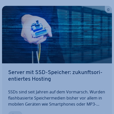
Server mit SSD-Speicher: zu­kunfts­ori­
en­tier­tes Hosting
SSDs sind seit Jahren auf dem Vormarsch. Wurden
flash­ba­sier­te Spei­cher­me­di­en bisher vor allem in
mobilen Geräten wie Smart­phones oder MP3-
Playern verwendet, finden sich mitt­ler­wei­le auch