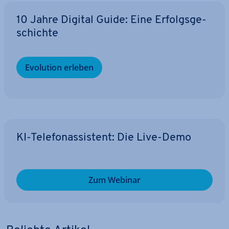
10 Jahre Digital Guide: Eine Er­folgs­ge­
schich­te
Evolution erleben
KI-Te­le­fon­as­sis­tent: Die Live-Demo
Zum Webinar