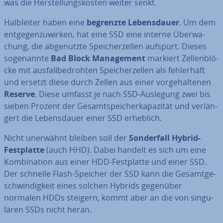
was die Her­stel­lungs­kos­ten weiter senkt.
Halb­lei­ter haben eine
begrenzte Le­bens­dau­er
. Um dem
ent­ge­gen­zu­wir­ken, hat eine SSD eine interne Über­wa­
chung, die ab­ge­nutz­te Spei­cher­zel­len aufspürt. Dieses
so­ge­nann­te
Bad Block Ma­nage­ment
markiert Zel­len­blö­
cke mit aus­fall­be­droh­ten Spei­cher­zel­len als feh­ler­haft
und ersetzt diese durch Zellen aus einer vor­ge­hal­te­nen
Reserve
. Diese umfasst je nach SSD-Auslegung zwei bis
sieben Prozent der Ge­samt­spei­cher­ka­pa­zi­tät und ver­län­
gert die Le­bens­dau­er einer SSD erheblich.
Nicht unerwähnt bleiben soll der
Son­der­fall Hybrid-
Fest­plat­te
(auch HHD). Dabei handelt es sich um eine
Kom­bi­na­ti­on aus einer HDD-Fest­plat­te und einer SSD.
Der schnelle Flash-Speicher der SSD kann die Ge­samt­ge­
schwin­dig­keit eines solchen Hybrids gegenüber
normalen HDDs steigern, kommt aber an die von sin­gu­
lä­ren SSDs nicht heran.