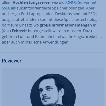
allem
Hoch­leis­tungs­ser­ver
wie die
IONOS-Server mit
SSD
, als zu­kunfts­ori­en­tier­te Spei­cher­lö­sun­gen. Aber
auch High-End-Laptops oder -Desktops sind mit SSDs
aus­ge­stat­tet. Zudem kommt diese Spei­cher­tech­no­lo­gie
dort zum Einsatz, wo
große In­for­ma­ti­ons­men­gen
in
(fast)
Echtzeit
be­reit­ge­stellt werden müssen. Dazu
gehören Luft- und Raumfahrt – etwa für Flug­schrei­ber –,
aber auch mi­li­tä­ri­sche An­wen­dun­gen.
Reviewer