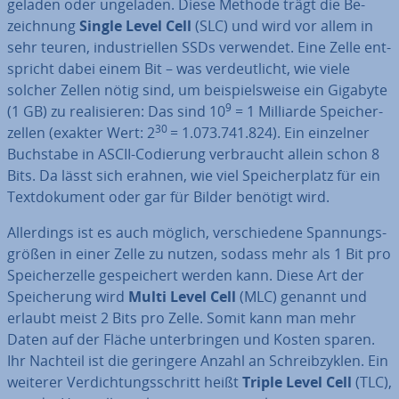
geladen oder ungeladen. Diese Methode trägt die Be­
zeich­nung
Single Level Cell
(SLC) und wird vor allem in
sehr teuren, in­dus­tri­el­len SSDs verwendet. Eine Zelle ent­
spricht dabei einem Bit – was ver­deut­licht, wie viele
solcher Zellen nötig sind, um bei­spiels­wei­se ein Gigabyte
9
(1 GB) zu rea­li­sie­ren: Das sind 10
= 1 Milliarde Spei­cher­
30
zel­len (exakter Wert: 2
= 1.073.741.824). Ein einzelner
Buchstabe in ASCII-Codierung ver­braucht allein schon 8
Bits. Da lässt sich erahnen, wie viel Spei­cher­platz für ein
Text­do­ku­ment oder gar für Bilder benötigt wird.
Al­ler­dings ist es auch möglich, ver­schie­de­ne Span­nungs­
grö­ßen in einer Zelle zu nutzen, sodass mehr als 1 Bit pro
Spei­cher­zel­le ge­spei­chert werden kann. Diese Art der
Spei­che­rung wird
Multi Level Cell
(MLC) genannt und
erlaubt meist 2 Bits pro Zelle. Somit kann man mehr
Daten auf der Fläche un­ter­brin­gen und Kosten sparen.
Ihr Nachteil ist die geringere Anzahl an Schreib­zy­klen. Ein
weiterer Ver­dich­tungs­schritt heißt
Triple Level Cell
(TLC),