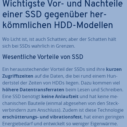
Wich­tigs­te Vor- und Nachteile
einer SSD gegenüber her­
kömm­li­chen HDD-Modellen
Wo Licht ist, ist auch Schatten; aber der Schatten hält
sich bei SSDs wahrlich in Grenzen.
We­sent­li­che Vorteile von SSD
Ein her­aus­ste­chen­der Vorteil der SSDs sind ihre
kurzen
Zu­griffs­zei­ten
auf die Daten, die bei rund einem Hun­
derts­tel der Zeiten von HDDs liegen. Dazu kommen viel
höhere Da­ten­trans­fer­ra­ten
beim Lesen und Schreiben.
Eine SSD benötigt
keine An­lauf­zeit
und hat keine me­
cha­ni­schen Bauteile (einmal abgesehen von den Steck­
ver­bin­dern zum Anschluss). Zudem ist diese Tech­no­lo­gie
er­schüt­te­rungs- und vi­bra­ti­ons­fest
, hat einen geringen
En­er­gie­be­darf und ent­wi­ckelt so weniger Ei­gen­wär­me.