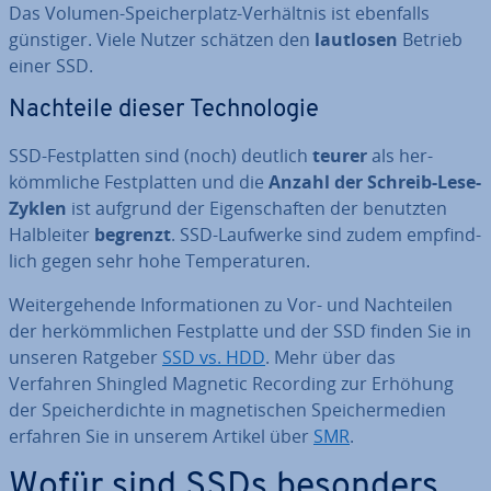
Das Volumen-Spei­cher­platz-Ver­hält­nis ist ebenfalls
günstiger. Viele Nutzer schätzen den
lautlosen
Betrieb
einer SSD.
Nachteile dieser Tech­no­lo­gie
SSD-Fest­plat­ten sind (noch) deutlich
teurer
als her­
kömm­li­che Fest­plat­ten und die
Anzahl der Schreib-Lese-
Zyklen
ist aufgrund der Ei­gen­schaf­ten der benutzten
Halb­lei­ter
begrenzt
. SSD-Laufwerke sind zudem emp­find­
lich gegen sehr hohe Tem­pe­ra­tu­ren.
Wei­ter­ge­hen­de In­for­ma­tio­nen zu Vor- und Nach­tei­len
der her­kömm­li­chen Fest­plat­te und der SSD finden Sie in
unseren Ratgeber
SSD vs. HDD
. Mehr über das
Verfahren Shingled Magnetic Recording zur Erhöhung
der Spei­cher­dich­te in ma­gne­ti­schen Spei­cher­me­di­en
erfahren Sie in unserem Artikel über
SMR
.
Wofür sind SSDs besonders