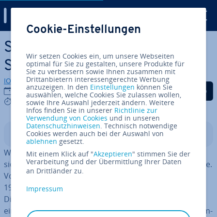
Digital Guide
Cookie-Einstellungen
Zum Haupt­in­halt springen
Solid-State-Drive: Was ist
Wir setzen Cookies ein, um unsere Webseiten
SSD?
optimal für Sie zu gestalten, unsere Produkte für
Sie zu verbessern sowie Ihnen zusammen mit
Drittanbietern interessengerechte Werbung
IONOS Redaktion
anzuzeigen. In den
Einstellungen
können Sie
Auf Facebook teilen
Auf Twitter teilen
Auf LinkedIn tei
18.12.2023
auswählen, welche Cookies Sie zulassen wollen,
7 mins
sowie Ihre Auswahl jederzeit ändern. Weitere
Infos finden Sie in unserer
Richtlinie zur
Verwendung von Cookies
und in unseren
Datenschutzhinweisen
. Technisch notwendige
Cookies werden auch bei der Auswahl von
In­halts­ver­zeich­nis
ablehnen
gesetzt.
Was ist ei­gent­lich SSD? Hinter der Abkürzung verbirgt
Mit einem Klick auf "
Akzeptieren
" stimmen Sie der
Verarbeitung und der Übermittlung Ihrer Daten
sich eine moderne und schnelle Fest­plat­ten-Tech­no­lo­gie.
an Drittländer zu.
Vorläufer der SSDs gab es al­ler­dings schon seit den
1950er Jahren, die ei­gent­li­chen SSD-Speicher ab 1970.
Impressum
Die damaligen Lösungen waren extrem teuer, hatten
eine geringe Le­bens­er­war­tung und verloren ohne Strom­