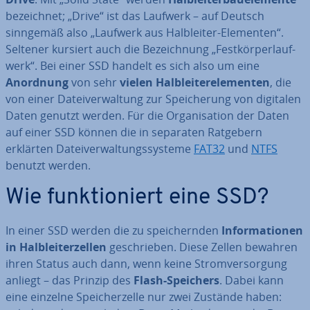
be­zeich­net; „Drive“ ist das Laufwerk – auf Deutsch
sinngemäß also „Laufwerk aus Halb­lei­ter-Elementen“.
Seltener kursiert auch die Be­zeich­nung „Fest­kör­per­lauf­
werk“. Bei einer SSD handelt es sich also um eine
Anordnung
von sehr
vielen Halb­lei­ter­ele­men­ten
, die
von einer Da­tei­ver­wal­tung zur Spei­che­rung von digitalen
Daten genutzt werden. Für die Or­ga­ni­sa­ti­on der Daten
auf einer SSD können die in separaten Ratgebern
erklärten Da­tei­ver­wal­tungs­sys­te­me
FAT32
und
NTFS
benutzt werden.
Wie funk­tio­niert eine SSD?
In einer SSD werden die zu spei­chern­den
In­for­ma­tio­nen
in Halb­lei­ter­zel­len
ge­schrie­ben. Diese Zellen bewahren
ihren Status auch dann, wenn keine Strom­ver­sor­gung
anliegt – das Prinzip des
Flash-Speichers
. Dabei kann
eine einzelne Spei­cher­zel­le nur zwei Zustände haben: