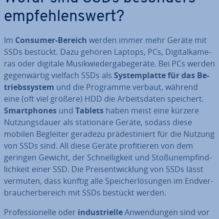
emp­feh­lens­wert?
Im
Consumer-Bereich
werden immer mehr Geräte mit
SSDs bestückt. Dazu gehören Laptops, PCs, Di­gi­tal­ka­me­
ras oder digitale Mu­sik­wie­der­ga­be­ge­rä­te. Bei PCs werden
ge­gen­wär­tig vielfach SSDs als
Sys­tem­plat­te für das Be­
triebs­sys­tem
und die Programme verbaut, während
eine (oft viel größere) HDD die Ar­beits­da­ten speichert.
Smart­phones
und
Tablets
haben meist eine kürzere
Nut­zungs­dau­er als sta­tio­nä­re Geräte, sodass diese
mobilen Begleiter geradezu prä­de­sti­niert für die Nutzung
von SSDs sind. All diese Geräte pro­fi­tie­ren von dem
geringen Gewicht, der Schnel­lig­keit und Sto­ß­un­emp­find­
lich­keit einer SSD. Die Preis­ent­wick­lung von SSDs lässt
vermuten, dass künftig alle Spei­cher­lö­sun­gen im End­ver­
brau­cher­be­reich mit SSDs bestückt werden.
Pro­fes­sio­nel­le oder
in­dus­tri­el­le
An­wen­dun­gen sind vor