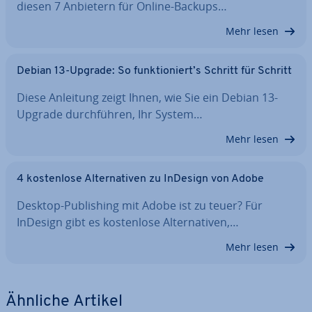
diesen 7 Anbietern für Online-Backups…
Mehr lesen
Debian 13-Upgrade: So funk­tio­niert’s Schritt für Schritt
Diese Anleitung zeigt Ihnen, wie Sie ein Debian 13-
Upgrade durch­füh­ren, Ihr System…
Mehr lesen
4 kos­ten­lo­se Al­ter­na­ti­ven zu InDesign von Adobe
Desktop-Pu­bli­shing mit Adobe ist zu teuer? Für
InDesign gibt es kos­ten­lo­se Al­ter­na­ti­ven,…
Mehr lesen
Ähnliche Artikel