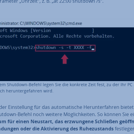
ameter „Uhrzeit“, z. B. „at 22:00 shutdown /s“.
em Shutdown-Befehl legen Sie die konkrete Zeit fest, zu der Ihr PC 
ch her­un­ter­ge­fah­ren wird.
er Ein­stel­lung für das au­to­ma­ti­sche Her­un­ter­fah­ren biete
tdown-Befehl noch weitere Mög­lich­kei­ten. So können Sie e
um für einen Neustart, das er­zwun­ge­ne Schließen ge­öff­n
dun­gen oder die Ak­ti­vie­rung des Ru­he­zu­stands
festlege