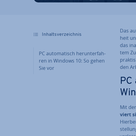
Das au­
In­halts­ver­zeich­nis
heit un
das ina
tem Zu
PC au­to­ma­tisch her­un­ter­fah­
prakti
ren in Windows 10: So gehen
den Ar­
Sie vor
PC a
Win
Mit der
viert 
Hierbei
stel­lu