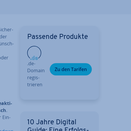
i­cher­
 der
Passende Produkte
wünsch­
oder
.de-
Zu den Tarifen
Domain
re­gis­
trie­ren
­ak­ti­
sch
.
 Ein­
10 Jahre Digital
Guide: Eine Er­folgs­