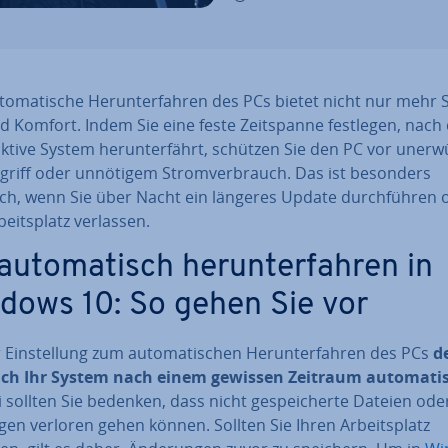
to­ma­ti­sche Her­un­ter­fah­ren des PCs bietet nicht nur mehr S
d Komfort. Indem Sie eine feste Zeit­span­ne festlegen, nach
ktive System her­un­ter­fährt, schützen Sie den PC vor un­er­
griff oder unnötigem Strom­ver­brauch. Das ist besonders
sch, wenn Sie über Nacht ein längeres Update durch­füh­ren 
beits­platz verlassen.
u­to­ma­tisch her­un­ter­fah­ren in
dows 10: So gehen Sie vor
 Ein­stel­lung zum au­to­ma­ti­schen Her­un­ter­fah­ren des PCs
de
sich Ihr System nach einem gewissen Zeitraum au­to­ma­ti
 sollten Sie bedenken, dass nicht ge­spei­cher­te Dateien oder
n­gen verloren gehen können. Sollten Sie Ihren Ar­beits­platz