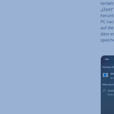
ter­fah
„(Zeit)
her­un­
PC nach
auf die
dass es
spei­ch