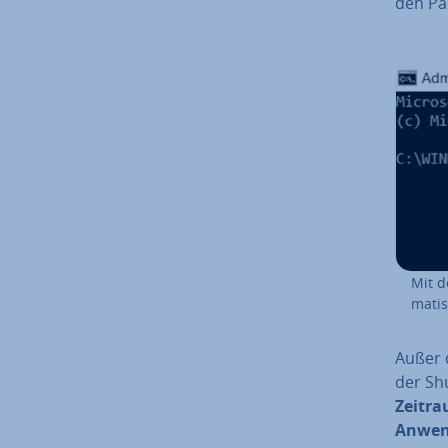
den Par
Mit d
ma­tis
Außer d
der Shu
Zeitra
An­wen­