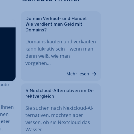
Domain Verkauf- und Handel:
Wie verdient man Geld mit
Domains?
Domains kaufen und verkaufen
kann lukrativ sein – wenn man
denn weiß, wie man
vorgehen…
Mehr lesen
au­to­
5 Nextcloud-Al­ter­na­ti­ven im Di­
rekt­ver­gleich
t Ihnen
Sie suchen nach Nextcloud-Al­
inen
ter­na­ti­ven, möchten aber
e­ter
wissen, ob sie Nextcloud das
n.
Wasser…