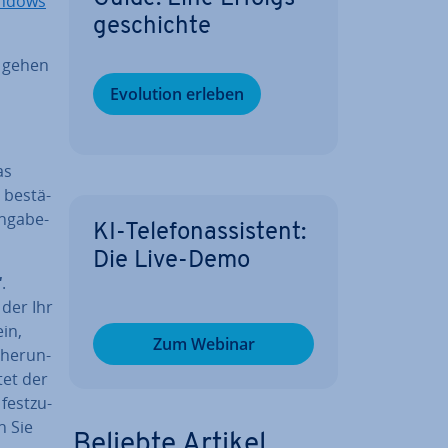
ndows
ge­schich­te
, gehen
Evolution erleben
as
be­stä­
n­ga­be­
KI-Te­le­fon­as­sis­tent:
Die Live-Demo
“
.
 der Ihr
ein,
Zum Webinar
her­un­
tet der
est­zu­
n Sie
Beliebte Artikel