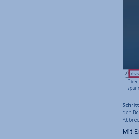
Über 
span­n
Schritt
den Be
Abbrec
Mit En