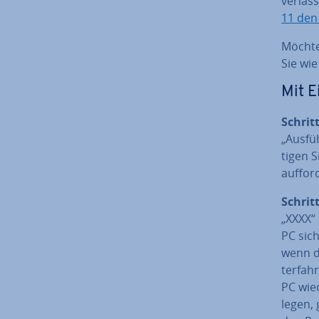
verlass
11 den 
Möchten
Sie wie
Mit Ei
Schritt
„Ausfü
ti­gen
auf­for
Schrit
„XXXX“ 
PC sich
wenn d
ter­fah
PC wie
le­gen,