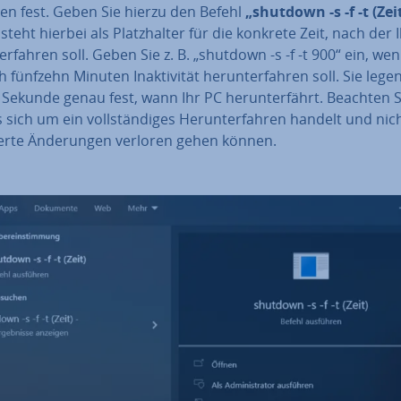
­ren fest. Geben Sie hierzu den Befehl
„shutdown -s -f -t (Zei
“ steht hierbei als Platz­hal­ter für die konkrete Zeit, nach der 
ter­fah­ren soll. Geben Sie z. B. „shutdown -s -f -t 900“ ein, we
 fünfzehn Minuten In­ak­ti­vi­tät her­un­ter­fah­ren soll. Sie leg
 Sekunde genau fest, wann Ihr PC her­un­ter­fährt. Beachten S
 sich um ein voll­stän­di­ges Her­un­ter­fah­ren handelt und nic
er­te Än­de­run­gen verloren gehen können.