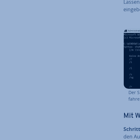
Lassen 
eingeb
Der Sh
fah­r
Mit 
Schritt
den Aus