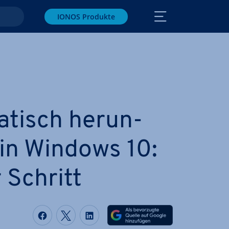
IONOS Produkte
a­tisch her­un­
n in Windows 10:
r Schritt
Auf Facebook teilen
Auf Twitter teilen
Auf LinkedIn teilen