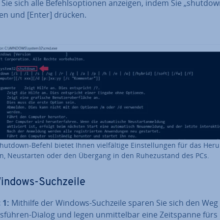
Sie sich alle Be­fehls­op­tio­nen anzeigen, indem Sie „shutdow
en und [Enter] drücken.
utdown-Befehl bietet Ihnen viel­fäl­ti­ge Ein­stel­lun­gen für das Her­u
en, Neu­star­ten oder den Übergang in den Ru­he­zu­stand des PCs.
Windows-Suchzeile
 1:
Mithilfe der Windows-Suchzeile sparen Sie sich den Weg
führen-Dialog und legen un­mit­tel­bar eine Zeit­span­ne fürs