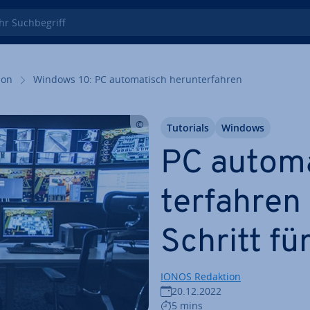
 Such­be­griff
i­on
Windows 10: PC au­to­ma­tisch her­un­ter­fah­ren
Tutorials
Windows
PC au­to­m
ter­fah­re
Schritt fü
IONOS Redaktion
20.12.2022
5 mins