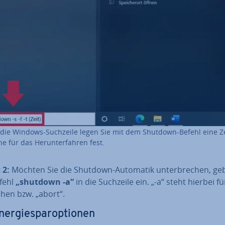
die Windows-Suchzeile legen Sie mit dem Shutdown-Befehl eine Ze
e für das Her­un­ter­fah­ren fest.
 2:
Möchten Sie die Shutdown-Automatik un­ter­bre­chen, ge
fehl
„shutdown -a“
in die Suchzeile ein. „-a“ steht hierbei fü
hen bzw. „abort“.
­er­gie­spar­op­tio­nen