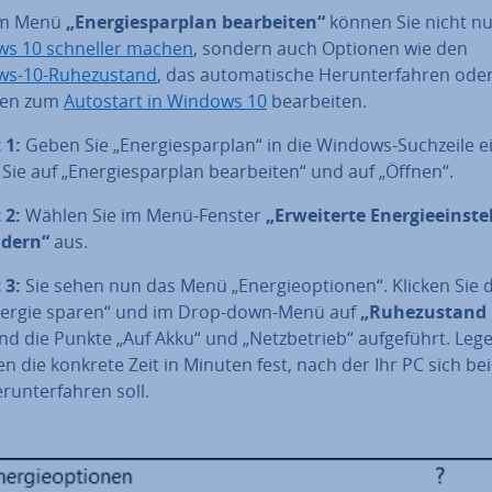
em Menü
„En­er­gie­spar­plan be­ar­bei­ten“
können Sie nicht nu
s 10 schneller machen
, sondern auch Optionen wie den
s-10-Ru­he­zu­stand
, das au­to­ma­ti­sche Her­un­ter­fah­ren ode
nen zum
Autostart in Windows 10
be­ar­bei­ten.
 1:
Geben Sie „En­er­gie­spar­plan“ in die Windows-Suchzeile e
 Sie auf „En­er­gie­spar­plan be­ar­bei­ten“ und auf „Öffnen“.
 2:
Wählen Sie im Menü-Fenster
„Er­wei­ter­te En­er­gie­ein­ste
ndern“
aus.
 3:
Sie sehen nun das Menü „En­er­gie­op­tio­nen“. Klicken Sie 
nergie sparen“ und im Drop-down-Menü auf
„Ru­he­zu­stand
nd die Punkte „Auf Akku“ und „Netz­be­trieb“ auf­ge­führt. Leg
en die konkrete Zeit in Minuten fest, nach der Ihr PC sich bei I
er­un­ter­fah­ren soll.