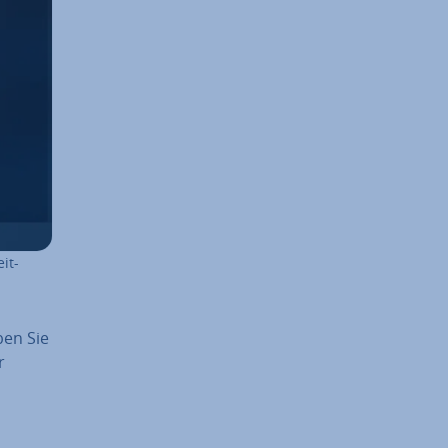
it­
ben Sie
r