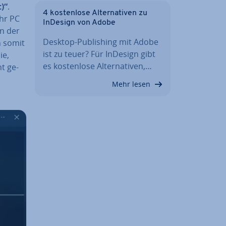
t)“
.
4 kos­ten­lo­se Al­ter­na­ti­ven zu
Ihr PC
InDesign von Adobe
nn der
Desktop-Pu­bli­shing mit Adobe
en somit
ist zu teuer? Für InDesign gibt
ie,
es kos­ten­lo­se Al­ter­na­ti­ven,…
ht ge­
Mehr lesen