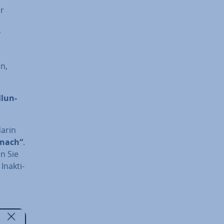
r
r
in,
l­lun­
darin
 nach“
.
en Sie
n­ak­ti­