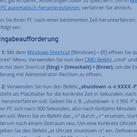
en, gilt es daher, Än­de­run­gen zuvor zu speichern. Um in
Wi
PC au­to­ma­tisch her­un­ter­zu­fah­ren
, verfahren Sie ähnlich.
 Sie Ihren PC nach einer be­stimm­ten Zeit her­un­ter­fah­ren
 folgt vor:
n­ga­be­auf­for­de­rung
 1:
Mit dem
Windows-Shortcut
[Windows] + [R] öffnen Sie d
hren“-Menü. Verwenden Sie nun den
CMD-Befehl
„cmd“ und 
 Sie mit dem Shortcut
[Strg] + [Umschalt] + [Enter]
, um die Ei
­de­rung mit Ad­mi­nis­tra­tor-Rechten zu öffnen.
t 2:
Verwenden Sie nun den Befehl
„shutdown -s -t XXXX -f
steht als Platz­hal­ter für die konkrete Zeit in Sekunden, nach
 her­un­ter­fah­ren soll. Geben Sie z. B. „shutdown -s -t 900 -f“ 
er PC sich nach 900 Sekunden, also nach fünfzehn Minuten 
­ren soll. Wenn Sie im Befehl das „-s“ durch „-r“ ersetzen, star
derum nach einem Zeitraum neu. Um eine konkrete Uhrzeit f
 geben Sie den Befehl „at Uhrzeit shutdown /s“ ein. De­fi­nie­re