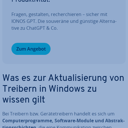
Pro­duk­ti­vi­tät.
Fragen, gestalten, re­cher­chie­ren – sicher mit
IONOS GPT. Die souveräne und günstige Al­ter­na­
ti­ve zu ChatGPT & Co.
Zum Angebot
Was es zur Ak­tua­li­sie­rung von
Treibern in Windows zu
wissen gilt
Bei Treibern bzw. Ge­rä­te­trei­bern handelt es sich um
Com­pu­ter­pro­gram­me, Software-Module und Abs­trak­
ti­ons­schich­ten
, die eine Kom­mu­ni­ka­ti­on zwischen