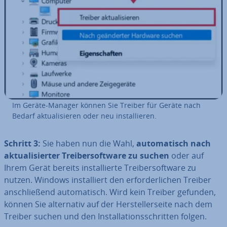
Im Geräte-Manager können Sie Treiber für Geräte nach
Bedarf ak­tua­li­sie­ren oder neu in­stal­lie­ren.
Schritt 3:
Sie haben nun die Wahl,
au­to­ma­tisch nach
ak­tua­li­sier­ter Trei­ber­soft­ware zu suchen
oder auf
Ihrem Gerät bereits in­stal­lier­te Trei­ber­soft­ware zu
nutzen. Windows in­stal­liert den er­for­der­li­chen Treiber
an­schlie­ßend au­to­ma­tisch. Wird kein Treiber gefunden,
können Sie al­ter­na­tiv auf der Her­stel­ler­sei­te nach dem
Treiber suchen und den In­stal­la­ti­ons­schrit­ten folgen.