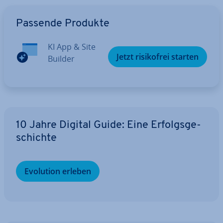
Zum Hauptmenü
Passende Produkte
KI App & Site
Jetzt ri­si­ko­frei starten
Builder
10 Jahre Digital Guide: Eine Er­folgs­ge­
schich­te
Evolution erleben