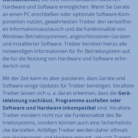
Hardware und Software er­mög­li­chen. Wenn Sie Geräte
an einen PC an­schlie­ßen oder optionale Software-Kom­
po­nen­ten nutzen, ge­währ­leis­ten Treiber den ver­lust­frei­
en In­for­ma­ti­ons­aus­tausch und die Funk­tio­na­li­tät von
Windows-Be­triebs­sys­te­men, an­ge­schlos­se­nen Geräten
und in­stal­lier­ter Software. Treiber bereiten hierzu alle
not­wen­di­gen In­for­ma­tio­nen für Ihr Be­triebs­sys­tem auf,
die für die Nutzung von Hardware und Software er­for­
der­lich sind.
Mit der Zeit kann es aber passieren, dass Geräte und
Software einige Updates für Treiber benötigen. Veraltete
Treiber lassen sich u. a. daran erkennen, dass die
Ge­rä­
te­leis­tung nachlässt, Programme ausfallen oder
Software und Hardware in­kom­pa­ti­bel
sind. Veraltete
Treiber mindern nicht nur die Funk­tio­na­li­tät des Be­
triebs­sys­tems, sondern können auch eine Si­cher­heits­lü­
cke dar­stel­len. Anfällige Treiber werden daher oftmals
von Ha­cke­rin­nen und Hackern genutzt, um sich Zugang