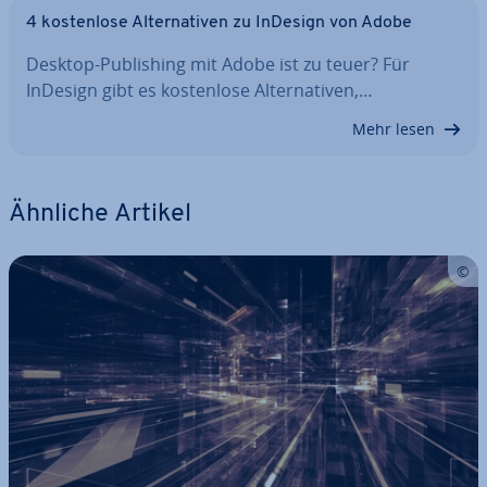
4 kos­ten­lo­se Al­ter­na­ti­ven zu InDesign von Adobe
Desktop-Pu­bli­shing mit Adobe ist zu teuer? Für
InDesign gibt es kos­ten­lo­se Al­ter­na­ti­ven,…
Mehr lesen
Ähnliche Artikel