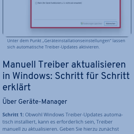
Unter dem Punkt „Ge­rä­te­instal­la­ti­ons­ein­stel­lun­gen“ lassen
sich au­to­ma­ti­sche Treiber-Updates ak­ti­vie­ren.
Manuell Treiber ak­tua­li­sie­ren
in Windows: Schritt für Schritt
erklärt
Über Geräte-Manager
Schritt 1:
Obwohl Windows Treiber-Updates au­to­ma­
tisch in­stal­liert, kann es er­for­der­lich sein, Treiber
manuell zu ak­tua­li­sie­ren. Geben Sie hierzu zunächst