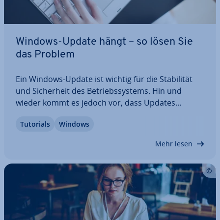
Windows-Update hängt – so lösen Sie
das Problem
Ein Windows-Update ist wichtig für die Sta­bi­li­tät
und Si­cher­heit des Be­triebs­sys­tems. Hin und
wieder kommt es jedoch vor, dass Updates
während des Downloads oder der In­stal­la­ti­on hän­
Tutorials
Windows
gen­blei­ben. Dieses Problem lässt sich aber meist
relativ einfach und schnell beheben. Wir stellen…
Mehr lesen