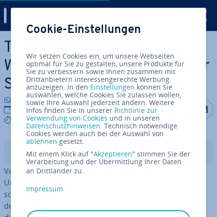
Digital Guide
Cookie-Einstellungen
Zum Haupt­in­halt springen
Treiber ak­tua­li­sie­ren in
Wir setzen Cookies ein, um unsere Webseiten
Windows 10 und 11: Schritt für
optimal für Sie zu gestalten, unsere Produkte für
Sie zu verbessern sowie Ihnen zusammen mit
Drittanbietern interessengerechte Werbung
Schritt
anzuzeigen. In den
Einstellungen
können Sie
auswählen, welche Cookies Sie zulassen wollen,
IONOS Redaktion
sowie Ihre Auswahl jederzeit ändern. Weitere
Auf Facebo
Auf Tw
A
05.01.2023
Infos finden Sie in unserer
Richtlinie zur
Verwendung von Cookies
und in unseren
4 mins
Datenschutzhinweisen
. Technisch notwendige
Cookies werden auch bei der Auswahl von
ablehnen
gesetzt.
In­halts­ver­zeich­nis
Mit einem Klick auf "
Akzeptieren
" stimmen Sie der
Verarbeitung und der Übermittlung Ihrer Daten
Veraltete Treiber in Windows ver­ur­sa­chen unter
an Drittländer zu.
Umständen eine ver­min­der­te Sys­tem­leis­tung. Im
Impressum
schlimms­ten Fall führen sie sogar zu Si­cher­heits­lü­cken
des Computers und be­güns­ti­gen Cy­ber­an­grif­fe. Aus