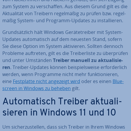
zum System zu ver­schaf­fen. Aus diesem Grund gilt es die
Ak­tua­li­tät von Treibern re­gel­mä­ßig zu prüfen bzw. re­gel­
mä­ßig System- und Programm-Updates zu in­stal­lie­ren.
Grund­sätz­lich hält Windows Ge­rä­te­trei­ber mit System-
Updates au­to­ma­tisch auf dem neuesten Stand, sofern
Sie diese Option im System ak­ti­vie­ren. Sollten dennoch
Probleme auftreten, gilt es die Trei­ber­lis­te zu über­prü­fen
und unter Umständen
Treiber manuell zu ak­tua­li­sie­
ren
. Treiber-Updates können bei­spiels­wei­se er­for­der­lich
werden, wenn Programme nicht mehr funk­tio­nie­ren,
eine
Fest­plat­te nicht angezeigt wird
oder es einen
Blue­
screen in Windows zu beheben
gilt.
Au­to­ma­tisch Treiber ak­tua­li­
sie­ren in Windows 11 und 10
Um si­cher­zu­stel­len, dass sich Treiber in Ihrem Windows