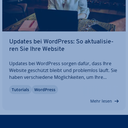
Updates bei WordPress: So ak­tua­li­sie­
ren Sie Ihre Website
Updates bei WordPress sorgen dafür, dass Ihre
Website geschützt bleibt und pro­blem­los läuft. Sie
haben ver­schie­de­ne Mög­lich­kei­ten, um Ihre
WordPress-Seite zu ak­tua­li­sie­ren. Hier erklären wir
Tutorials
WordPress
Ihnen, warum re­gel­mä­ßi­ge Updates wichtig sind,
wann Sie diese durch­füh­ren sollten, was es…
Mehr lesen