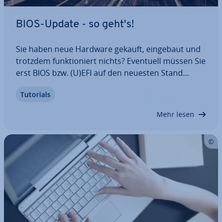
BIOS-Update - so geht's!
Sie haben neue Hardware gekauft, eingebaut und
trotzdem funk­tio­niert nichts? Eventuell müssen Sie
erst BIOS bzw. (U)EFI auf den neuesten Stand
bringen. Da die Software unterhalb des Be­triebs­
Tutorials
sys­tems liegt, kann die Ak­tua­li­sie­rung al­ler­dings
nicht einfach über Windows erledigt…
Mehr lesen