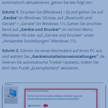
au­to­ma­tisch ak­tua­li­sie­ren, gehen Sie wie folgt vor:
Schritt 1:
Drücken Sie [Windows] + [i] und gehen Sie auf
„
Geräte
“ (in Windows 10) bzw. auf „Bluetooth und
Geräte“ > „Geräte“ (in Windows 11). Gehen Sie an­schlie­
ßend auf
„Geräte und Drucker“
im rechten Menü
(Windows 10) oder auf „Geräte und Drucker“ unter
„Verwandte Ein­stel­lun­gen“ (Windows 11).
Schritt 2:
Führen Sie einen Rechts­klick auf Ihren PC aus
und wählen Sie
„Ge­rä­te­instal­la­ti­ons­ein­stel­lun­gen“
. Ak­
ti­vie­ren Sie au­to­ma­ti­sche Treiber-Updates, indem Sie
dort den Punkt „Ja (empfohlen)“ ak­ti­vie­ren.