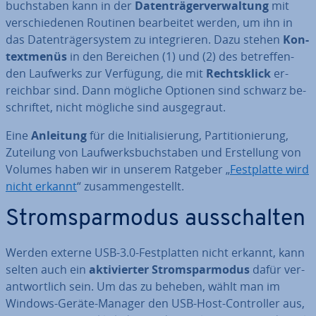
buch­sta­ben kann in der
Da­ten­trä­ger­ver­wal­tung
mit
ver­schie­de­nen Routinen be­ar­bei­tet werden, um ihn in
das Da­ten­trä­ger­sys­tem zu in­te­grie­ren. Dazu stehen
Kon­
text­me­nüs
in den Bereichen (1) und (2) des be­tref­fen­
den Laufwerks zur Verfügung, die mit
Rechts­klick
er­
reich­bar sind. Dann mögliche Optionen sind schwarz be­
schrif­tet, nicht mögliche sind aus­ge­graut.
Eine
Anleitung
für die In­itia­li­sie­rung, Par­ti­tio­nie­rung,
Zuteilung von Lauf­werks­buch­sta­ben und Er­stel­lung von
Volumes haben wir in unserem Ratgeber „
Fest­plat­te wird
nicht erkannt
“ zu­sam­men­ge­stellt.
Strom­spar­mo­dus aus­schal­ten
Werden externe USB-3.0-Fest­plat­ten nicht erkannt, kann
selten auch ein
ak­ti­vier­ter Strom­spar­mo­dus
dafür ver­
ant­wort­lich sein. Um das zu beheben, wählt man im
Windows-Geräte-Manager den USB-Host-Con­trol­ler aus,