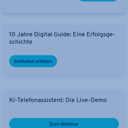
10 Jahre Digital Guide: Eine Er­folgs­ge­
schich­te
Evolution erleben
KI-Te­le­fon­as­sis­tent: Die Live-Demo
Zum Webinar