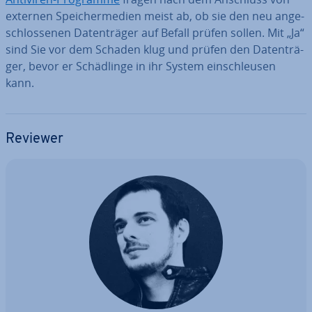
externen Spei­cher­me­di­en meist ab, ob sie den neu an­ge­
schlos­se­nen Da­ten­trä­ger auf Befall prüfen sollen. Mit „Ja“
sind Sie vor dem Schaden klug und prüfen den Da­ten­trä­
ger, bevor er Schäd­lin­ge in ihr System ein­schleu­sen
kann.
Reviewer