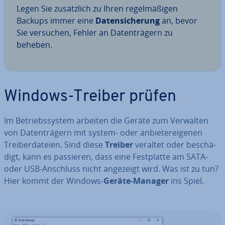
Legen Sie zu­sätz­lich zu Ihren re­gel­mä­ßi­gen
Backups immer eine
Da­ten­si­che­rung
an, bevor
Sie versuchen, Fehler an Da­ten­trä­gern zu
beheben.
Windows-Treiber prüfen
Im Be­triebs­sys­tem arbeiten die Geräte zum Verwalten
von Da­ten­trä­gern mit system- oder an­bie­ter­ei­ge­nen
Trei­ber­da­tei­en. Sind diese
Treiber
veraltet oder be­schä­
digt, kann es passieren, dass eine Fest­plat­te am SATA-
oder USB-Anschluss nicht angezeigt wird. Was ist zu tun?
Hier kommt der Windows-
Geräte-Manager
ins Spiel.