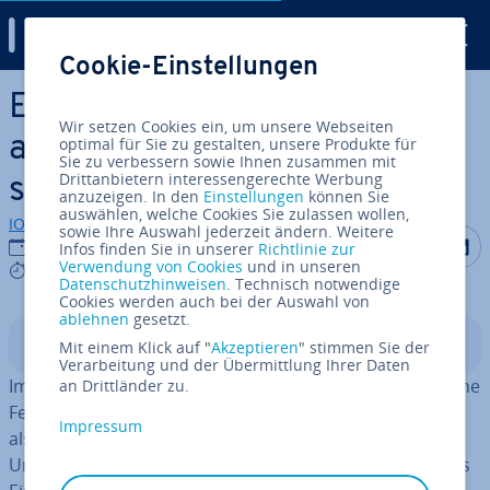
Digital Guide
Cookie-Einstellungen
Zum Haupt­in­halt springen
Eine Fest­plat­te wird nicht
Wir setzen Cookies ein, um unsere Webseiten
angezeigt – diese Ursachen
optimal für Sie zu gestalten, unsere Produkte für
Sie zu verbessern sowie Ihnen zusammen mit
Drittanbietern interessengerechte Werbung
sind möglich
anzuzeigen. In den
Einstellungen
können Sie
auswählen, welche Cookies Sie zulassen wollen,
IONOS Redaktion
sowie Ihre Auswahl jederzeit ändern. Weitere
Auf Facebo
Auf Tw
A
29.10.2020
Infos finden Sie in unserer
Richtlinie zur
Verwendung von Cookies
und in unseren
6 mins
Datenschutzhinweisen
. Technisch notwendige
Cookies werden auch bei der Auswahl von
ablehnen
gesetzt.
In­halts­ver­zeich­nis
Mit einem Klick auf "
Akzeptieren
" stimmen Sie der
Verarbeitung und der Übermittlung Ihrer Daten
Immer wieder passiert es, dass eine interne oder externe
an Drittländer zu.
Fest­plat­te unter Windows gar nicht erst angezeigt wird,
Impressum
also im Windows-Explorer nicht zu sehen ist. Die
Ursachen dafür können viel­fäl­tig sein: Zum einen gibt es