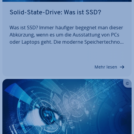
Solid-State-Drive: Was ist SSD?
Was ist SSD? Immer häufiger begegnet man dieser
Abkürzung, wenn es um die Aus­stat­tung von PCs
oder Laptops geht. Die moderne Spei­cher­tech­no­
lo­gie erobert sich immer weitere tech­ni­sche
Bereiche für End­ver­brau­cher und pro­fes­sio­nel­le
In­dus­trie­an­wen­der. Was eine SSD im Detail ist,…
Mehr lesen