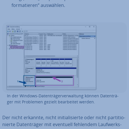
for­ma­tie­ren“ auswählen.
In der Windows-Da­ten­trä­ger­ver­wal­tung können Da­ten­trä­
ger mit Problemen gezielt be­ar­bei­tet werden.
Der nicht erkannte, nicht in­itia­li­sier­te oder nicht par­ti­tio­
nier­te Da­ten­trä­ger mit eventuell fehlendem Lauf­werks­