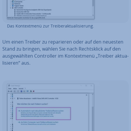
Das Kon­text­me­nü zur Trei­ber­ak­tua­li­sie­rung.
Um einen Treiber zu re­pa­rie­ren oder auf den neuesten
Stand zu bringen, wählen Sie nach Rechts­klick auf den
aus­ge­wähl­ten Con­trol­ler im Kon­text­me­nü „Treiber ak­tua­
li­sie­ren“ aus.