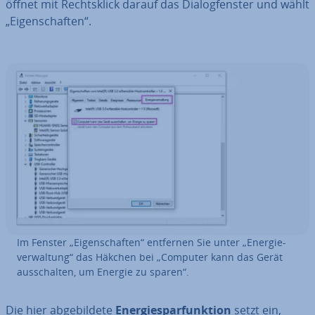
öffnet mit Rechts­klick darauf das Dia­log­fens­ter und wählt
„Ei­gen­schaf­ten“.
Im Fenster „Ei­gen­schaf­ten“ entfernen Sie unter „En­er­gie­
ver­wal­tung“ das Häkchen bei „Computer kann das Gerät
aus­schal­ten, um Energie zu sparen“.
Die hier ab­ge­bil­de­te
En­er­gie­spar­funk­ti­on
setzt ein,