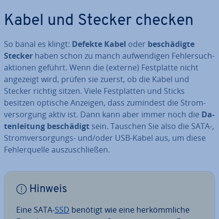
Kabel und Stecker checken
So banal es klingt:
Defekte Kabel
oder
be­schä­dig­te
Stecker
haben schon zu manch auf­wen­di­gen Feh­ler­such­
ak­tio­nen geführt. Wenn die (externe) Fest­plat­te nicht
angezeigt wird, prüfen sie zuerst, ob die Kabel und
Stecker richtig sitzen. Viele Fest­plat­ten und Sticks
besitzen optische Anzeigen, dass zumindest die Strom­
ver­sor­gung aktiv ist. Dann kann aber immer noch die
Da­
ten­lei­tung be­schä­digt
sein. Tauschen Sie also die SATA-,
Strom­ver­sor­gungs- und/oder USB-Kabel aus, um diese
Feh­ler­quel­le aus­zu­schlie­ßen.
Hinweis
Eine SATA-
SSD
benötigt wie eine her­kömm­li­che