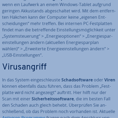
wenn ein Laufwerk an einem Windows-Tablet aufgrund
geringen Ak­ku­stands ab­ge­schal­tet wird. Mit dem ent­fern­
ten Häkchen kann der Computer keine „eigenen Ent­
schei­dun­gen“ mehr treffen. Bei internen PC-Fest­plat­ten
findet man die be­tref­fen­de Ein­stel­lungs­mög­lich­keit unter
„Sys­tem­steue­rung“ > „En­er­gie­op­tio­nen“ > „En­er­gie­spar­
ein­stel­lun­gen ändern (aktuellen En­er­gie­spar­plan
wählen)“ > „Er­wei­ter­te En­er­gie­ein­stel­lun­gen ändern“ >
„USB-Ein­stel­lun­gen“.
Vi­rus­an­griff
In das System ein­ge­schleus­te
Schad­soft­ware
oder
Viren
können ebenfalls dazu führen, dass das Problem „Fest­
plat­te wird nicht angezeigt“ auftritt. Hier hilft nur der
Scan mit einer
Si­cher­heits­soft­ware
, die im besten Fall
den Schaden auch gleich behebt. Über­prü­fen Sie an­
schlie­ßend, ob das Problem noch vorhanden ist. Aktuelle
Antiviren-Programme
fragen nach dem Anschluss von