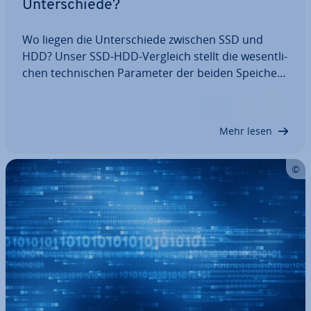
Un­ter­schie­de?
Wo liegen die Un­ter­schie­de zwischen SSD und
HDD? Unser SSD-HDD-Vergleich stellt die we­sent­li­
chen tech­ni­schen Parameter der beiden Spei­cher­
tech­no­lo­gien vor. Zudem geben wir Tipps, welche
Fest­plat­ten­tech­no­lo­gie für welche An­wen­dun­gen
am besten geeignet ist: das aus­ge­reif­te und…
Mehr lesen