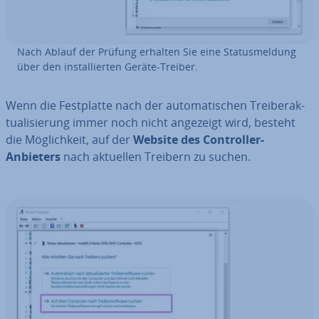
Nach Ablauf der Prüfung erhalten Sie eine Sta­tus­mel­dung
über den in­stal­lier­ten Geräte-Treiber.
Wenn die Fest­plat­te nach der au­to­ma­ti­schen Trei­ber­ak­
tua­li­sie­rung immer noch nicht angezeigt wird, besteht
die Mög­lich­keit, auf der
Website des Con­trol­ler-
Anbieters
nach aktuellen Treibern zu suchen.