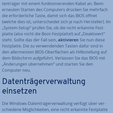
ten­trä­ger mit einem funk­tio­nie­ren­den Kabel an. Beim
erneuten Starten des Computers drücken Sie mehrfach
die er­for­der­li­che Taste, damit sich das BIOS öffnet
(welche dies ist, un­ter­schei­det sich je nach Her­stel­ler). Im
„System-Setup“ prüfen Sie, ob die nicht erkannte Fest­
plat­te (also nicht die Boot-Fest­plat­te!) auf „De­ak­ti­viert“
steht. Sollte das der Fall sein,
ak­ti­vie­ren
Sie nun diese
Fest­plat­te. Die zu ver­wen­den­den Tasten dafür sind in
den al­ler­meis­ten BIOS-Ober­flä­chen als Hil­fe­stel­lung auf
dem Bild­schirm auf­ge­führt. Verlassen Sie das BIOS mit
„Än­de­run­gen über­neh­men“ und starten Sie den
Computer neu.
Da­ten­trä­ger­ver­wal­tung
einsetzen
Die Windows-Da­ten­trä­ger­ver­wal­tung verfügt über ver­
schie­de­ne Mög­lich­kei­ten, eine nicht erkannte Fest­plat­te