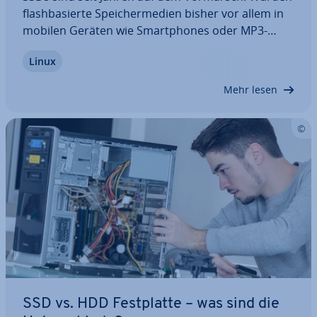
flash­ba­sier­te Spei­cher­me­di­en bisher vor allem in
mobilen Geräten wie Smart­phones oder MP3-
Playern verwendet, finden sich mitt­ler­wei­le auch
Linux
Desktop-PCs und Server mit SSD-Speicher. Doch
was sind SSD-Speicher genau? Und was haben
Mehr lesen
SSDs…
SSD vs. HDD Fest­plat­te – was sind die