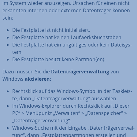
im System wieder an­zu­zei­gen. Ursachen für einen nicht
erkannten internen oder externen Da­ten­trä­ger können
sein:
Die Fest­plat­te ist nicht in­itia­li­siert.
Die Fest­plat­te hat keinen Lauf­werks­buch­sta­ben.
Die Fest­plat­te hat ein un­gül­ti­ges oder kein Da­tei­sys­
tem.
Die Fest­plat­te besitzt keine Partition(en).
Dazu müssen Sie die
Da­ten­trä­ger­ver­wal­tung
von
Windows
ak­ti­vie­ren
:
Rechts­klick auf das Windows-Symbol in der Task­leis­
te, dann „Da­ten­trä­ger­ver­wal­tung“ auswählen.
Im Windows-Explorer durch Rechts­klick auf „Dieser
PC“ > Menüpunkt „Verwalten“ > „Da­ten­spei­cher“ >
„Da­ten­trä­ger­ver­wal­tung“.
Windows-Suche mit der Eingabe „Da­ten­trä­ger­ver­wal­
tung“, dann „Fest­plat­ten­par­ti­tio­nen erstellen und