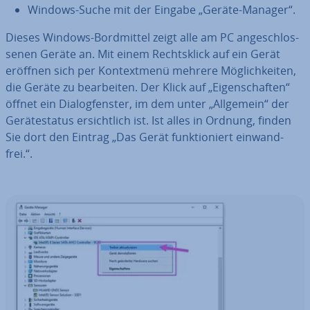
Windows-Suche mit der Eingabe „Geräte-Manager“.
Dieses Windows-Bord­mit­tel zeigt alle am PC an­ge­schlos­
se­nen Geräte an. Mit einem Rechts­klick auf ein Gerät
eröffnen sich per Kon­text­me­nü mehrere Mög­lich­kei­ten,
die Geräte zu be­ar­bei­ten. Der Klick auf „Ei­gen­schaf­ten“
öffnet ein Dia­log­fens­ter, im dem unter „Allgemein“ der
Ge­rä­te­sta­tus er­sicht­lich ist. Ist alles in Ordnung, finden
Sie dort den Eintrag „Das Gerät funk­tio­niert ein­wand­
frei.“.