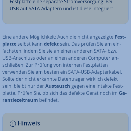
Fest­plat­te eine separate Strom­ver­sor­gung. Bei
USB-auf-SATA-Adaptern und ist diese in­te­griert.
Eine andere Mög­lich­keit: Auch die nicht an­ge­zeig­te
Fest­
plat­te
selbst kann
defekt
sein. Das prüfen Sie am ein­
fachs­ten, indem Sie sie an einen anderen SATA- bzw.
USB-Anschluss oder an einen anderen Computer an­
schlie­ßen. Zur Prüfung von internen Fest­plat­ten
verwenden Sie am besten ein SATA-USB-Ad­ap­ter­ka­bel.
Sollte der nicht erkannte Da­ten­trä­ger wirklich defekt
sein, bleibt nur der
Austausch
gegen eine intakte Fest­
plat­te. Prüfen Sie, ob sich das defekte Gerät noch im
Ga­
ran­tie­zeit­raum
befindet.
Hinweis