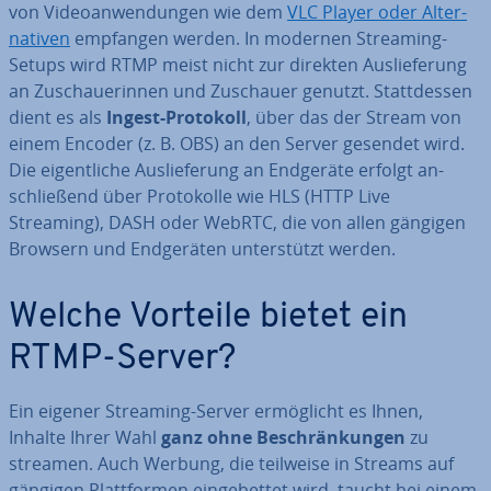
von Vi­deo­an­wen­dun­gen wie dem
VLC Player oder Al­ter­
na­ti­ven
empfangen werden. In modernen Streaming-
Setups wird RTMP meist nicht zur direkten Aus­lie­fe­rung
an Zu­schaue­rin­nen und Zuschauer genutzt. Statt­des­sen
dient es als
Ingest-Protokoll
, über das der Stream von
einem Encoder (z. B. OBS) an den Server gesendet wird.
Die ei­gent­li­che Aus­lie­fe­rung an Endgeräte erfolgt an­
schlie­ßend über Pro­to­kol­le wie HLS (HTTP Live
Streaming), DASH oder WebRTC, die von allen gängigen
Browsern und End­ge­rä­ten un­ter­stützt werden.
Welche Vorteile bietet ein
RTMP-Server?
Ein eigener Streaming-Server er­mög­licht es Ihnen,
Inhalte Ihrer Wahl
ganz ohne Be­schrän­kun­gen
zu
streamen. Auch Werbung, die teilweise in Streams auf
gängigen Platt­for­men ein­ge­bet­tet wird, taucht bei einem