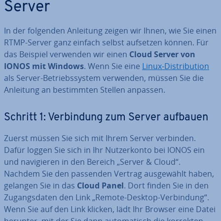
Server
In der folgenden Anleitung zeigen wir Ihnen, wie Sie einen
RTMP-Server ganz einfach selbst aufsetzen können. Für
das Beispiel verwenden wir einen
Cloud Server von
IONOS mit Windows
. Wenn Sie eine
Linux-Dis­tri­bu­ti­on
als Server-Be­triebs­sys­tem verwenden, müssen Sie die
Anleitung an be­stimm­ten Stellen anpassen.
Schritt 1: Ver­bin­dung zum Server aufbauen
Zuerst müssen Sie sich mit Ihrem Server verbinden.
Dafür loggen Sie sich in Ihr Nut­zer­kon­to bei IONOS ein
und na­vi­gie­ren in den Bereich „Server & Cloud“.
Nachdem Sie den passenden Vertrag aus­ge­wählt haben,
gelangen Sie in das
Cloud Panel
. Dort finden Sie in den
Zu­gangs­da­ten den Link „Remote-Desktop-Ver­bin­dung“.
Wenn Sie auf den Link klicken, lädt Ihr Browser eine Datei