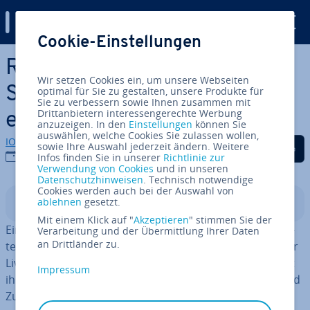
Digital Guide
Cookie-Einstellungen
Zum Haupt­in­halt springen
RTMP-Server erstellen –
Wir setzen Cookies ein, um unsere Webseiten
Schritt für Schritt zum
optimal für Sie zu gestalten, unsere Produkte für
Sie zu verbessern sowie Ihnen zusammen mit
Drittanbietern interessengerechte Werbung
eigenen Streaming-Server
anzuzeigen. In den
Einstellungen
können Sie
auswählen, welche Cookies Sie zulassen wollen,
IONOS Redaktion
Auf Facebook teilen
Auf Twitter teilen
Auf LinkedIn tei
sowie Ihre Auswahl jederzeit ändern. Weitere
23.02.2026
Infos finden Sie in unserer
Richtlinie zur
Verwendung von Cookies
und in unseren
Datenschutzhinweisen
. Technisch notwendige
Cookies werden auch bei der Auswahl von
ablehnen
gesetzt.
In­halts­ver­zeich­nis
Mit einem Klick auf "
Akzeptieren
" stimmen Sie der
Ein RTMP-Server ist ein Server, der Audio- und Vi­deo­da­
Verarbeitung und der Übermittlung Ihrer Daten
an Drittländer zu.
ten in Echtzeit über das Internet überträgt, vor allem für
Live-Streams. Er nimmt den Stream entgegen und leitet
Impressum
ihn an Streaming-Platt­for­men oder Zu­schaue­rin­nen und
Zuschauer weiter. Eigene Streaming-Server bieten