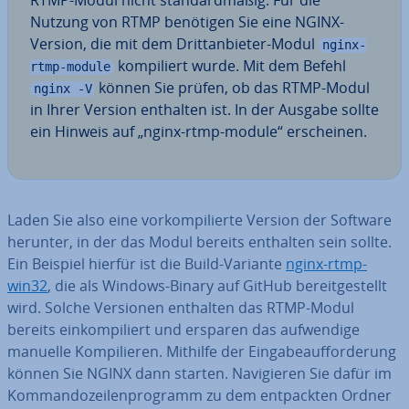
RTMP-Modul nicht stan­dard­mä­ßig. Für die
Nutzung von RTMP benötigen Sie eine NGINX-
Version, die mit dem Dritt­an­bie­ter-Modul
nginx-
kom­pi­liert wurde. Mit dem Befehl
rtmp-module
können Sie prüfen, ob das RTMP-Modul
nginx -V
in Ihrer Version enthalten ist. In der Ausgabe sollte
ein Hinweis auf „nginx-rtmp-module“ er­schei­nen.
Laden Sie also eine vor­kom­pi­lier­te Version der Software
herunter, in der das Modul bereits enthalten sein sollte.
Ein Beispiel hierfür ist die Build-Variante
nginx-rtmp-
win32
, die als Windows-Binary auf GitHub be­reit­ge­stellt
wird. Solche Versionen enthalten das RTMP-Modul
bereits ein­kom­pi­liert und ersparen das auf­wen­di­ge
manuelle Kom­pi­lie­ren. Mithilfe der Ein­ga­be­auf­for­de­rung
können Sie NGINX dann starten. Na­vi­gie­ren Sie dafür im
Kom­man­do­zei­len­pro­gramm zu dem ent­pack­ten Ordner