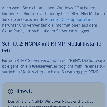
Auch wenn Sie nicht an einem Windows-PC arbeiten,
können Sie eine Fern­ver­bin­dung her­stel­len. Hierfür laden
Sie eine ent­spre­chen­de
Remote-Desktop-Software
herunter und verwenden die In­for­ma­tio­nen aus dem
Cloud Panel, um sich auf dem Server ein­zu­log­gen.
Schritt 2: NGINX mit RTMP-Modul in­stal­lie­
ren
Für den RTMP-Server verwenden wir NGINX. Die Software
ist ei­gent­lich ein
Webserver
, er­mög­licht mithilfe eines zu­
sätz­li­chen Moduls aber auch das Streaming per RTMP.
Hinweis
Das of­fi­zi­el­le NGINX-Windows-Paket enthält das