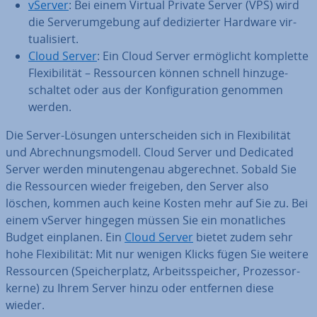
vServer
: Bei einem Virtual Private Server (VPS) wird
die Ser­ver­um­ge­bung auf de­di­zier­ter Hardware vir­
tua­li­siert.
Cloud Server
: Ein Cloud Server er­mög­licht komplette
Fle­xi­bi­li­tät – Res­sour­cen können schnell hin­zu­ge­
schal­tet oder aus der Kon­fi­gu­ra­ti­on genommen
werden.
Die Server-Lösungen un­ter­schei­den sich in Fle­xi­bi­li­tät
und Ab­rech­nungs­mo­dell. Cloud Server und Dedicated
Server werden mi­nu­ten­ge­nau ab­ge­rech­net. Sobald Sie
die Res­sour­cen wieder freigeben, den Server also
löschen, kommen auch keine Kosten mehr auf Sie zu. Bei
einem vServer hingegen müssen Sie ein mo­nat­li­ches
Budget einplanen. Ein
Cloud Server
bietet zudem sehr
hohe Fle­xi­bi­li­tät: Mit nur wenigen Klicks fügen Sie weitere
Res­sour­cen (Spei­cher­platz, Ar­beits­spei­cher, Pro­zes­sor­
ker­ne) zu Ihrem Server hinzu oder entfernen diese
wieder.