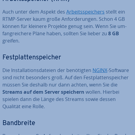
Auch unter dem Aspekt des
Ar­beits­spei­chers
stellt ein
RTMP-Server kaum große An­for­de­run­gen. Schon 4 GB
können für kleinere Projekte genug sein. Wenn Sie um­
fang­rei­che­re Pläne haben, sollten Sie lieber zu
8 GB
greifen.
Fest­plat­ten­spei­cher
Die In­stal­la­ti­ons­da­tei­en der be­nö­tig­ten
NGINX
-Software
sind nicht besonders groß. Auf den Fest­plat­ten­spei­cher
müssen Sie deshalb nur dann achten, wenn Sie die
Streams auf dem Server speichern
wollen. Hierbei
spielen dann die Länge des Streams sowie dessen
Qualität eine Rolle.
Band­brei­te