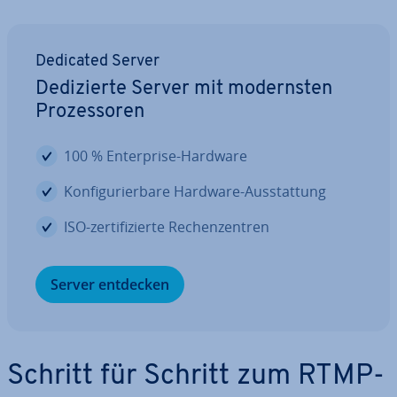
Dedicated Server
De­di­zier­te Server mit mo­derns­ten
Pro­zes­so­ren
100 % En­ter­pri­se-Hardware
Kon­fi­gu­rier­ba­re Hardware-Aus­stat­tung
ISO-zer­ti­fi­zier­te Re­chen­zen­tren
Server entdecken
Schritt für Schritt zum RTMP-