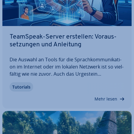
TeamSpeak-Server erstellen: Vor­aus­
set­zun­gen und Anleitung
Die Auswahl an Tools für die Sprach­kom­mu­ni­ka­ti­
on im Internet oder im lokalen Netzwerk ist so viel­
fäl­tig wie nie zuvor. Auch das Urgestein
TeamSpeak, das ins­be­son­de­re mit her­vor­ra­gen­der
Tutorials
Sound­qua­li­tät und hohen Si­cher­heits­stan­dards
punktet, mischt weiterhin mit. Wir verraten Ihnen,
Mehr lesen
…