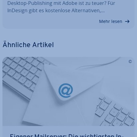
Desktop-Pu­bli­shing mit Adobe ist zu teuer? Für
InDesign gibt es kos­ten­lo­se Al­ter­na­ti­ven,…
Mehr lesen
Ähnliche Artikel