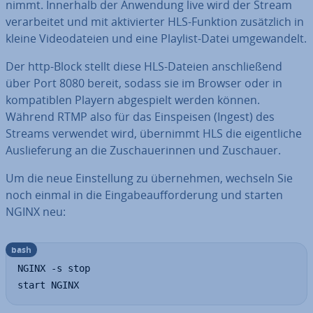
nimmt. Innerhalb der Anwendung live wird der Stream
ver­ar­bei­tet und mit ak­ti­vier­ter HLS-Funktion zu­sätz­lich in
kleine Vi­deo­da­tei­en und eine Playlist-Datei um­ge­wan­delt.
Der http-Block stellt diese HLS-Dateien an­schlie­ßend
über Port 8080 bereit, sodass sie im Browser oder in
kom­pa­ti­blen Playern ab­ge­spielt werden können.
Während RTMP also für das Ein­spei­sen (Ingest) des
Streams verwendet wird, übernimmt HLS die ei­gent­li­che
Aus­lie­fe­rung an die Zu­schaue­rin­nen und Zuschauer.
Um die neue Ein­stel­lung zu über­neh­men, wechseln Sie
noch einmal in die Ein­ga­be­auf­for­de­rung und starten
NGINX neu:
bash
NGINX -s stop

start NGINX