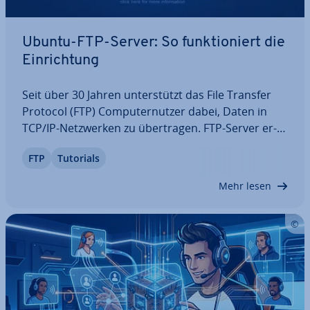
Ubuntu-FTP-Server: So funk­tio­niert die
Ein­rich­tung
Seit über 30 Jahren un­ter­stützt das File Transfer
Protocol (FTP) Com­pu­ter­nut­zer dabei, Daten in
TCP/IP-Netz­wer­ken zu über­tra­gen. FTP-Server er­
mög­li­chen sowohl den Upload als auch den
FTP
Tutorials
Download von Dateien, wobei jeder Zugriff über
eine separate Ver­bin­dung gesteuert wird. In
Mehr lesen
diesem…