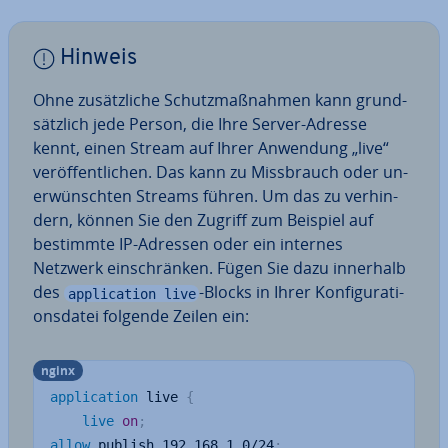
Hinweis
Ohne zu­sätz­li­che Schutz­maß­nah­men kann grund­
sätz­lich jede Person, die Ihre Server-Adresse
kennt, einen Stream auf Ihrer Anwendung „live“
ver­öf­fent­li­chen. Das kann zu Miss­brauch oder un­
er­wünsch­ten Streams führen. Um das zu ver­hin­
dern, können Sie den Zugriff zum Beispiel auf
bestimmte IP-Adressen oder ein internes
Netzwerk ein­schrän­ken. Fügen Sie dazu innerhalb
des
-Blocks in Ihrer Kon­fi­gu­ra­ti­
application live
ons­da­tei folgende Zeilen ein:
nginx
application
 live
{
live
on
;
allow
 publish 192.168.1.0/24
;