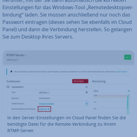
herunter, mit der Sie dann au­to­ma­tisch die korrekten
Ein­stel­lun­gen für das Windows-Tool „Re­mo­te­de­sk­top­ver­
bin­dung“ laden. Sie müssen an­schlie­ßend nur noch das
Passwort eintragen (dieses sehen Sie ebenfalls im Cloud
Panel) und dann die Ver­bin­dung her­stel­len. So gelangen
Sie zum Desktop Ihres Servers.
In den Server-Ein­stel­lun­gen im Cloud Panel finden Sie die
benötigte Datei für die Remote-Ver­bin­dung zu Ihrem
RTMP-Server.