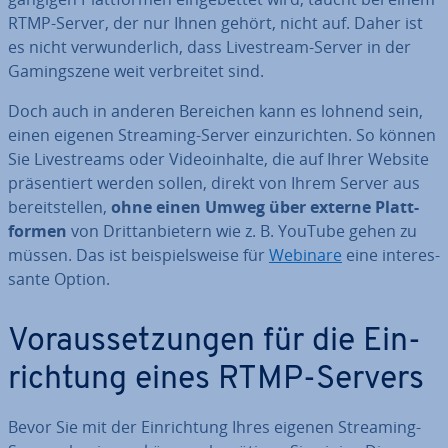
RTMP-Server, der nur Ihnen gehört, nicht auf. Daher ist
es nicht ver­wun­der­lich, dass Live­stream-Server in der
Gaming­sze­ne weit ver­brei­tet sind.
Doch auch in anderen Bereichen kann es lohnend sein,
einen eigenen Streaming-Server ein­zu­rich­ten. So können
Sie Live­streams oder Vi­deo­in­hal­te, die auf Ihrer Website
prä­sen­tiert werden sollen, direkt von Ihrem Server aus
be­reit­stel­len,
ohne einen Umweg über externe Platt­
for­men
von Dritt­an­bie­tern wie z. B. YouTube gehen zu
müssen. Das ist bei­spiels­wei­se für
Webinare
eine in­ter­es­
san­te Option.
Vor­aus­set­zun­gen für die Ein­
rich­tung eines RTMP-Servers
Bevor Sie mit der Ein­rich­tung Ihres eigenen Streaming-