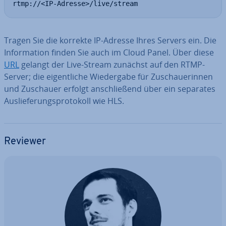
rtmp://<IP-Adresse>/live/stream
Tragen Sie die korrekte IP-Adresse Ihres Servers ein. Die
In­for­ma­ti­on finden Sie auch im Cloud Panel. Über diese
URL
gelangt der Live-Stream zunächst auf den RTMP-
Server; die ei­gent­li­che Wie­der­ga­be für Zu­schaue­rin­nen
und Zuschauer erfolgt an­schlie­ßend über ein separates
Aus­lie­fe­rungs­pro­to­koll wie HLS.
Reviewer