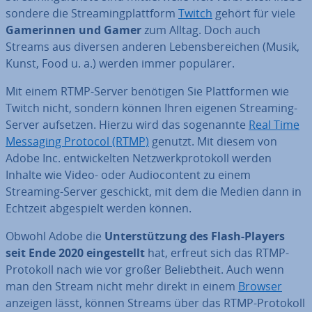
son­de­re die Strea­ming­platt­form
Twitch
gehört für viele
Ga­me­rin­nen und Gamer
zum Alltag. Doch auch
Streams aus diversen anderen Le­bens­be­rei­chen (Musik,
Kunst, Food u. a.) werden immer populärer.
Mit einem RTMP-Server benötigen Sie Platt­for­men wie
Twitch nicht, sondern können Ihren eigenen Streaming-
Server aufsetzen. Hierzu wird das so­ge­nann­te
Real Time
Messaging Protocol (RTMP)
genutzt. Mit diesem von
Adobe Inc. ent­wi­ckel­ten Netz­werk­pro­to­koll werden
Inhalte wie Video- oder Au­dio­con­tent zu einem
Streaming-Server geschickt, mit dem die Medien dann in
Echtzeit ab­ge­spielt werden können.
Obwohl Adobe die
Un­ter­stüt­zung des Flash-Players
seit Ende 2020 ein­ge­stellt
hat, erfreut sich das RTMP-
Protokoll nach wie vor großer Be­liebt­heit. Auch wenn
man den Stream nicht mehr direkt in einem
Browser
anzeigen lässt, können Streams über das RTMP-Protokoll