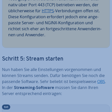
na­tiv über Port 443 (TCP) betrieben werden, der
üb­li­cher­wei­se für
HTTPS
-Ver­bin­dun­gen offen ist.
Diese Kon­fi­gu­ra­ti­on erfordert jedoch eine an­ge­
pass­te Server- und NGINX-Kon­fi­gu­ra­ti­on und
richtet sich eher an fort­ge­schrit­te­ne An­wen­de­rin­
nen und Anwender.
Schritt 5: Stream starten
Nun haben Sie alle Ein­stel­lun­gen vor­ge­nom­men und
können Streams senden. Dafür benötigen Sie noch die
passende Software. Sehr beliebt ist bei­spiels­wei­se
OBS
.
In der
Streaming-Software
müssen Sie dann Ihren
Server ent­spre­chend eintragen:
txt