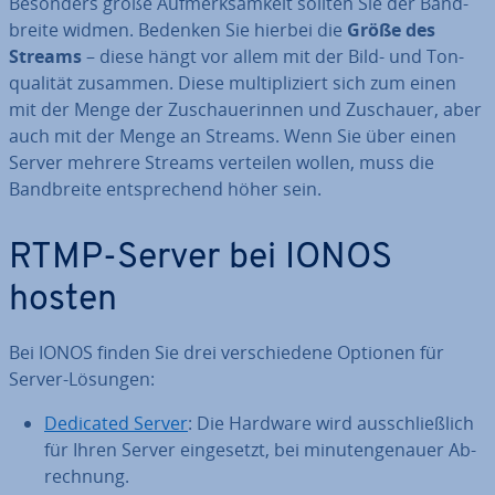
Besonders große Auf­merk­sam­keit sollten Sie der Band­
brei­te widmen. Bedenken Sie hierbei die
Größe des
Streams
– diese hängt vor allem mit der Bild- und Ton­
qua­li­tät zusammen. Diese mul­ti­pli­ziert sich zum einen
mit der Menge der Zu­schaue­rin­nen und Zuschauer, aber
auch mit der Menge an Streams. Wenn Sie über einen
Server mehrere Streams verteilen wollen, muss die
Band­brei­te ent­spre­chend höher sein.
RTMP-Server bei IONOS
hosten
Bei IONOS finden Sie drei ver­schie­de­ne Optionen für
Server-Lösungen:
Dedicated Server
: Die Hardware wird aus­schließ­lich
für Ihren Server ein­ge­setzt, bei mi­nu­ten­ge­nau­er Ab­
rech­nung.