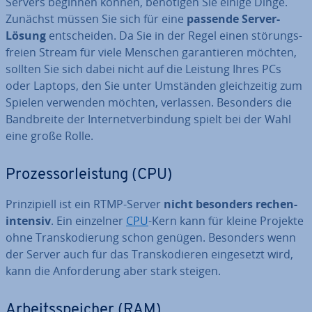
Servers beginnen können, benötigen Sie einige Dinge.
Zunächst müssen Sie sich für eine
passende Server-
Lösung
ent­schei­den. Da Sie in der Regel einen stö­rungs­
frei­en Stream für viele Menschen ga­ran­tie­ren möchten,
sollten Sie sich dabei nicht auf die Leistung Ihres PCs
oder Laptops, den Sie unter Umständen gleich­zei­tig zum
Spielen verwenden möchten, verlassen. Besonders die
Band­brei­te der In­ter­net­ver­bin­dung spielt bei der Wahl
eine große Rolle.
Pro­zes­sor­leis­tung (CPU)
Prin­zi­pi­ell ist ein RTMP-Server
nicht besonders re­chen­
in­ten­siv
. Ein einzelner
CPU
-Kern kann für kleine Projekte
ohne Trans­ko­die­rung schon genügen. Besonders wenn
der Server auch für das Trans­ko­die­ren ein­ge­setzt wird,
kann die An­for­de­rung aber stark steigen.
Ar­beits­spei­cher (RAM)