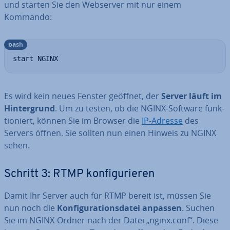
und starten Sie den Webserver mit nur einem
Kommando:
bash
start NGINX
Es wird kein neues Fenster geöffnet, der
Server läuft im
Hin­ter­grund
. Um zu testen, ob die NGINX-Software funk­
tio­niert, können Sie im Browser die
IP-Adresse
des
Servers öffnen. Sie sollten nun einen Hinweis zu NGINX
sehen.
Schritt 3: RTMP kon­fi­gu­rie­ren
Damit Ihr Server auch für RTMP bereit ist, müssen Sie
nun noch die
Kon­fi­gu­ra­ti­ons­da­tei anpassen
. Suchen
Sie im NGINX-Ordner nach der Datei „nginx.conf“. Diese