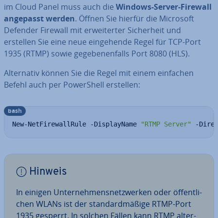
im Cloud Panel muss auch die
Windows-Server-Firewall
angepasst werden
. Öffnen Sie hierfür die Microsoft
Defender Firewall mit er­wei­ter­ter Si­cher­heit und
erstellen Sie eine neue ein­ge­hen­de Regel für TCP-Port
1935 (RTMP) sowie ge­ge­be­nen­falls Port 8080 (HLS).
Al­ter­na­tiv können Sie die Regel mit einem einfachen
Befehl auch per Power­Shell erstellen:
bash
New-NetFirewallRule -DisplayName 
"RTMP Server"
 -Dire
Hinweis
In einigen Un­ter­neh­mens­netz­wer­ken oder öf­fent­li­
chen WLANs ist der stan­dard­mä­ßi­ge RTMP-Port
1935 gesperrt. In solchen Fällen kann RTMP al­ter­