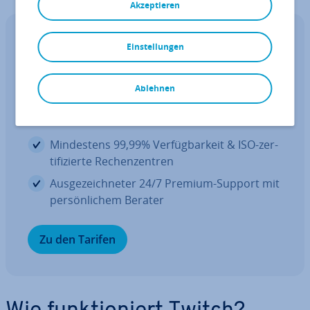
Akzeptieren
vServer / VPS
Einstellungen
VPS un­schlag­bar günstig auf Dell En­
ter­pri­se Servern
Ablehnen
1 Gbit/s, un­be­grenzt Traffic & mehr Cores
Min­des­tens 99,99% Ver­füg­bar­keit & ISO-zer­
ti­fi­zier­te Re­chen­zen­tren
Aus­ge­zeich­ne­ter 24/7 Premium-Support mit
per­sön­li­chem Berater
Zu den Tarifen