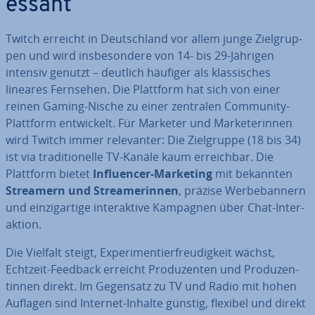
es­sant
Twitch erreicht in Deutsch­land vor allem junge Ziel­grup­
pen und wird ins­be­son­de­re von 14- bis 29-Jährigen
intensiv genutzt – deutlich häufiger als klas­si­sches
lineares Fernsehen. Die Plattform hat sich von einer
reinen Gaming-Nische zu einer zentralen Community-
Plattform ent­wi­ckelt. Für Marketer und Mar­keterin­nen
wird Twitch immer re­le­van­ter: Die Ziel­grup­pe (18 bis 34)
ist via tra­di­tio­nel­le TV-Kanäle kaum er­reich­bar. Die
Plattform bietet
In­fluen­cer-Marketing
mit bekannten
Streamern und Strea­me­rin­nen
, präzise Wer­be­ban­nern
und ein­zig­ar­ti­ge in­ter­ak­ti­ve Kampagnen über Chat-In­ter­
ak­ti­on.
Die Vielfalt steigt, Ex­pe­ri­men­tier­freu­dig­keit wächst,
Echtzeit-Feedback erreicht Pro­du­zen­ten und Pro­du­zen­
tin­nen direkt. Im Gegensatz zu TV und Radio mit hohen
Auflagen sind Internet-Inhalte günstig, flexibel und direkt