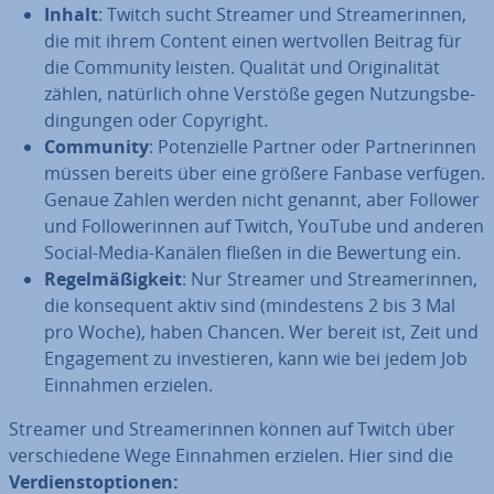
Inhalt
: Twitch sucht Streamer und Strea­me­rin­nen,
die mit ihrem Content einen wert­vol­len Beitrag für
die Community leisten. Qualität und Ori­gi­na­li­tät
zählen, natürlich ohne Verstöße gegen Nut­zungs­be­
din­gun­gen oder Copyright.
Community
: Po­ten­zi­el­le Partner oder Part­ne­rin­nen
müssen bereits über eine größere Fanbase verfügen.
Genaue Zahlen werden nicht genannt, aber Follower
und Fol­lo­we­rin­nen auf Twitch, YouTube und anderen
Social-Media-Kanälen fließen in die Bewertung ein.
Re­gel­mä­ßig­keit
: Nur Streamer und Strea­me­rin­nen,
die kon­se­quent aktiv sind (min­des­tens 2 bis 3 Mal
pro Woche), haben Chancen. Wer bereit ist, Zeit und
En­ga­ge­ment zu in­ves­tie­ren, kann wie bei jedem Job
Einnahmen erzielen.
Streamer und Strea­me­rin­nen können auf Twitch über
ver­schie­de­ne Wege Einnahmen erzielen. Hier sind die
Ver­dienst­op­tio­nen: