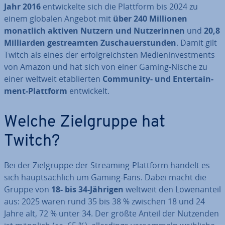
Jahr 2016
ent­wi­ckel­te sich die Plattform bis 2024 zu
einem globalen Angebot mit
über 240 Millionen
monatlich aktiven Nutzern und Nut­ze­rin­nen
und
20,8
Mil­li­ar­den ge­stream­ten Zu­schau­er­stun­den
. Damit gilt
Twitch als eines der er­folg­reichs­ten Me­di­en­in­vest­ments
von Amazon und hat sich von einer Gaming-Nische zu
einer weltweit eta­blier­ten
Community- und En­ter­tain­
ment-Plattform
ent­wi­ckelt.
Welche Ziel­grup­pe hat
Twitch?
Bei der Ziel­grup­pe der Streaming-Plattform handelt es
sich haupt­säch­lich um Gaming-Fans. Dabei macht die
Gruppe von
18- bis 34-Jährigen
weltweit den Lö­wen­an­teil
aus: 2025 waren rund 35 bis 38 % zwischen 18 und 24
Jahre alt, 72 % unter 34. Der größte Anteil der Nutzenden