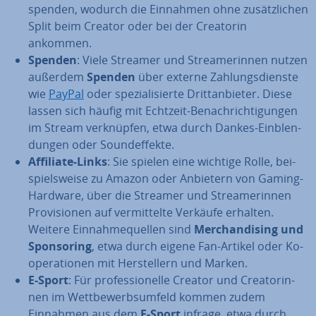
spenden, wodurch die Einnahmen ohne zu­sätz­li­chen
Split beim Creator oder bei der Creatorin
ankommen.
Spenden
: Viele Streamer und Strea­me­rin­nen nutzen
außerdem
Spenden
über externe Zah­lungs­diens­te
wie
PayPal
oder spe­zia­li­sier­te Dritt­an­bie­ter. Diese
lassen sich häufig mit Echtzeit-Be­nach­rich­ti­gun­gen
im Stream ver­knüp­fen, etwa durch Dankes-Ein­blen­
dun­gen oder Sound­ef­fek­te.
Affiliate-Links
: Sie spielen eine wichtige Rolle, bei­
spiels­wei­se zu Amazon oder Anbietern von Gaming-
Hardware, über die Streamer und Strea­me­rin­nen
Pro­vi­sio­nen auf ver­mit­tel­te Verkäufe erhalten.
Weitere Ein­nah­me­quel­len sind
Mer­chan­di­sing und
Spon­so­ring
, etwa durch eigene Fan-Artikel oder Ko­
ope­ra­tio­nen mit Her­stel­lern und Marken.
E-Sport
: Für pro­fes­sio­nel­le Creator und Crea­to­rin­
nen im Wett­be­werbs­um­feld kommen zudem
Einnahmen aus dem
E-Sport
infrage, etwa durch