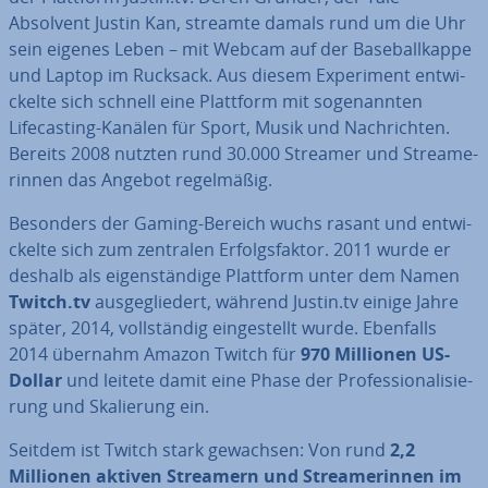
Absolvent Justin Kan, streamte damals rund um die Uhr
sein eigenes Leben – mit Webcam auf der Base­ball­kap­pe
und Laptop im Rucksack. Aus diesem Ex­pe­ri­ment ent­wi­
ckel­te sich schnell eine Plattform mit so­ge­nann­ten
Lifecas­ting-Kanälen für Sport, Musik und Nach­rich­ten.
Bereits 2008 nutzten rund 30.000 Streamer und Strea­me­
rin­nen das Angebot re­gel­mä­ßig.
Besonders der Gaming-Bereich wuchs rasant und ent­wi­
ckel­te sich zum zentralen Er­folgs­fak­tor. 2011 wurde er
deshalb als ei­gen­stän­di­ge Plattform unter dem Namen
Twitch.tv
aus­ge­glie­dert, während Justin.tv einige Jahre
später, 2014, voll­stän­dig ein­ge­stellt wurde. Ebenfalls
2014 übernahm Amazon Twitch für
970 Millionen US-
Dollar
und leitete damit eine Phase der Pro­fes­sio­na­li­sie­
rung und Ska­lie­rung ein.
Seitdem ist Twitch stark gewachsen: Von rund
2,2
Millionen aktiven Streamern und Strea­me­rin­nen im