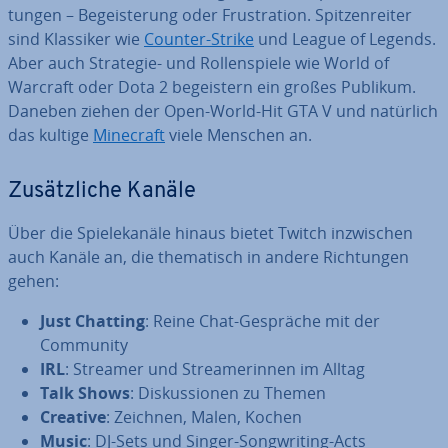
tun­gen – Be­geis­te­rung oder Frus­tra­ti­on. Spit­zen­rei­ter
sind Klassiker wie
Counter-Strike
und League of Legends.
Aber auch Strategie- und Rol­len­spie­le wie World of
Warcraft oder Dota 2 be­geis­tern ein großes Publikum.
Daneben ziehen der Open-World-Hit GTA V und natürlich
das kultige
Minecraft
viele Menschen an.
Zu­sätz­li­che Kanäle
Über die Spie­le­ka­nä­le hinaus bietet Twitch in­zwi­schen
auch Kanäle an, die the­ma­tisch in andere Rich­tun­gen
gehen:
Just Chatting
: Reine Chat-Gespräche mit der
Community
IRL
: Streamer und Strea­me­rin­nen im Alltag
Talk Shows
: Dis­kus­sio­nen zu Themen
Creative
: Zeichnen, Malen, Kochen
Music
: DJ-Sets und Singer-Song­wri­ting-Acts