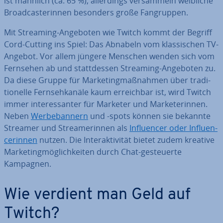
ist männlich (ca. 65 %), al­ler­dings ver­sam­meln weibliche
Broad­cas­te­rin­nen besonders große Fan­grup­pen.
Mit Streaming-Angeboten wie Twitch kommt der Begriff
Cord-Cutting ins Spiel: Das Abnabeln vom klas­si­schen TV-
Angebot. Vor allem jüngere Menschen wenden sich vom
Fernsehen ab und statt­des­sen Streaming-Angeboten zu.
Da diese Gruppe für Mar­ke­ting­maß­nah­men über tra­di­
tio­nel­le Fern­seh­ka­nä­le kaum er­reich­bar ist, wird Twitch
immer in­ter­es­san­ter für Marketer und Mar­keterin­nen.
Neben
Wer­be­ban­nern
und -spots können sie bekannte
Streamer und Strea­me­rin­nen als
In­fluen­cer oder In­fluen­
ce­rin­nen
nutzen. Die In­ter­ak­ti­vi­tät bietet zudem kreative
Mar­ke­ting­mög­lich­kei­ten durch Chat-ge­steu­er­te
Kampagnen.
Wie verdient man Geld auf
Twitch?