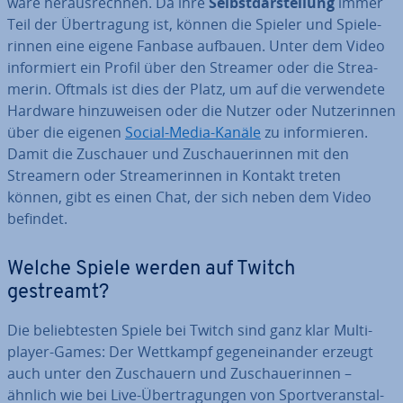
ware her­aus­rech­nen. Da ihre
Selbst­dar­stel­lung
immer
Teil der Über­tra­gung ist, können die Spieler und Spie­le­
rin­nen eine eigene Fanbase aufbauen. Unter dem Video
in­for­miert ein Profil über den Streamer oder die Strea­
me­rin. Oftmals ist dies der Platz, um auf die ver­wen­de­te
Hardware hin­zu­wei­sen oder die Nutzer oder Nut­ze­rin­nen
über die eigenen
Social-Media-Kanäle
zu in­for­mie­ren.
Damit die Zuschauer und Zu­schaue­rin­nen mit den
Streamern oder Strea­me­rin­nen in Kontakt treten
können, gibt es einen Chat, der sich neben dem Video
befindet.
Welche Spiele werden auf Twitch
gestreamt?
Die be­lieb­tes­ten Spiele bei Twitch sind ganz klar Mul­ti­
play­er-Games: Der Wettkampf ge­gen­ein­an­der erzeugt
auch unter den Zu­schau­ern und Zu­schaue­rin­nen –
ähnlich wie bei Live-Über­tra­gun­gen von Sport­ver­an­stal­