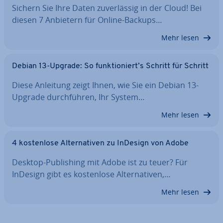
Sichern Sie Ihre Daten zu­ver­läs­sig in der Cloud! Bei
diesen 7 Anbietern für Online-Backups…
Mehr lesen
Debian 13-Upgrade: So funk­tio­niert’s Schritt für Schritt
Diese Anleitung zeigt Ihnen, wie Sie ein Debian 13-
Upgrade durch­füh­ren, Ihr System…
Mehr lesen
4 kos­ten­lo­se Al­ter­na­ti­ven zu InDesign von Adobe
Desktop-Pu­bli­shing mit Adobe ist zu teuer? Für
InDesign gibt es kos­ten­lo­se Al­ter­na­ti­ven,…
Mehr lesen