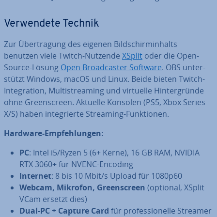
Ver­wen­de­te Technik
Zur Über­tra­gung des eigenen Bild­schirm­in­halts
benutzen viele Twitch-Nutzende
XSplit
oder die Open-
Source-Lösung
Open Broad­cas­ter Software
. OBS un­ter­
stützt Windows, macOS und Linux. Beide bieten Twitch-
In­te­gra­ti­on, Mul­ti­strea­ming und virtuelle Hin­ter­grün­de
ohne Green­screen. Aktuelle Konsolen (PS5, Xbox Series
X/S) haben in­te­grier­te Streaming-Funk­tio­nen.
Hardware-Emp­feh­lun­gen:
PC
: Intel i5/Ryzen 5 (6+ Kerne), 16 GB RAM, NVIDIA
RTX 3060+ für NVENC-Encoding
Internet
: 8 bis 10 Mbit/s Upload für 1080p60
Webcam, Mikrofon, Green­screen
(optional, XSplit
VCam ersetzt dies)
Dual-PC + Capture Card
für pro­fes­sio­nel­le Streamer