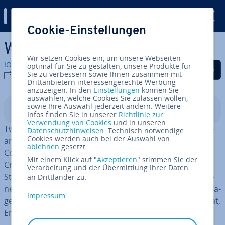
Digital Guide
Cookie-Einstellungen
Zum Haupt­in­halt springen
Was ist Twitch?
Wir setzen Cookies ein, um unsere Webseiten
IONOS Redaktion
optimal für Sie zu gestalten, unsere Produkte für
Auf Facebook teilen
Auf Twitter teilen
Auf LinkedIn tei
Sie zu verbessern sowie Ihnen zusammen mit
27.01.2026
Drittanbietern interessengerechte Werbung
anzuzeigen. In den
Einstellungen
können Sie
auswählen, welche Cookies Sie zulassen wollen,
sowie Ihre Auswahl jederzeit ändern. Weitere
In­halts­ver­zeich­nis
Infos finden Sie in unserer
Richtlinie zur
Verwendung von Cookies
und in unseren
Twitch ist eine in­ter­ak­ti­ve Streaming-Plattform mit Mil­li­
Datenschutzhinweisen
. Technisch notwendige
Cookies werden auch bei der Auswahl von
ar­den Stunden Zu­schau­er­zeit, die Gaming-Kultur,
ablehnen
gesetzt.
Community-En­ga­ge­ment und Mo­ne­ta­ri­sie­rung für
Mit einem Klick auf "
Akzeptieren
" stimmen Sie der
Creator und Crea­to­rin­nen vereint. Auf der Live-
Verarbeitung und der Übermittlung Ihrer Daten
Streaming-Plattform können Streamer und Strea­me­rin­
an Drittländer zu.
nen Games, „Just Chatting“-Formate oder Events über­tra­
Impressum
gen, während Zuschauer und Zu­schaue­rin­nen über Chat,
Emotes und Hype Trains in­ter­ak­tiv teil­neh­men.