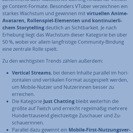
ge Content-Formate. Besonders VTuber ver­zeich­nen ein
starkes Wachstum und gewinnen mit
vir­tu­el­len Anime-
Avataren, Rol­len­spiel-Elementen und kon­ti­nu­ier­li­
chem Sto­rytel­ling
deutlich an Sicht­bar­keit. Je nach
Erhebung liegt das Wachstum dieser Kategorie bei über
50 %, wobei vor allem lang­fris­ti­ge Community-Bindung
eine zentrale Rolle spielt.
Zu den wich­tigs­ten Trends zählen außerdem:
Vertical Streams
, bei denen Inhalte parallel im ho­ri­
zon­ta­len und ver­ti­ka­len Format aus­ge­spielt werden,
um Mobile-Nutzer und Nut­ze­rin­nen besser zu
erreichen.
Die Kategorie
Just Chatting
bleibt weiterhin die
größte auf Twitch und erreicht re­gel­mä­ßig mehrere
Hun­dert­tau­send gleich­zei­ti­ge Zuschauer und Zu­
schaue­rin­nen.
Parallel dazu gewinnt ein
Mobile-First-Nut­zungs­ver­