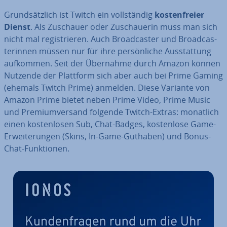
Grund­sätz­lich ist Twitch ein voll­stän­dig
kos­ten­frei­er
Dienst
. Als Zuschauer oder Zu­schaue­rin muss man sich
nicht mal re­gis­trie­ren. Auch Broad­cas­ter und Broad­cas­
te­rin­nen müssen nur für ihre per­sön­li­che Aus­stat­tung
aufkommen. Seit der Übernahme durch Amazon können
Nutzende der Plattform sich aber auch bei Prime Gaming
(ehemals Twitch Prime) anmelden. Diese Variante von
Amazon Prime bietet neben Prime Video, Prime Music
und Pre­mi­um­ver­sand folgende Twitch-Extras: monatlich
einen kos­ten­lo­sen Sub, Chat-Badges, kos­ten­lo­se Game-
Er­wei­te­run­gen (Skins, In-Game-Guthaben) und Bonus-
Chat-Funk­tio­nen.