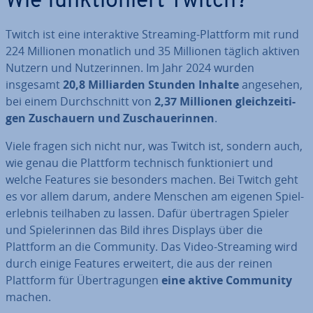
Wie funk­tio­niert Twitch?
Twitch ist eine in­ter­ak­ti­ve Streaming-Plattform mit rund
224 Millionen monatlich und 35 Millionen täglich aktiven
Nutzern und Nut­ze­rin­nen. Im Jahr 2024 wurden
insgesamt
20,8 Mil­li­ar­den Stunden Inhalte
angesehen,
bei einem Durch­schnitt von
2,37 Millionen gleich­zei­ti­
gen Zu­schau­ern und Zu­schaue­rin­nen
.
Viele fragen sich nicht nur, was Twitch ist, sondern auch,
wie genau die Plattform technisch funk­tio­niert und
welche Features sie besonders machen. Bei Twitch geht
es vor allem darum, andere Menschen am eigenen Spiel­
erleb­nis teilhaben zu lassen. Dafür über­tra­gen Spieler
und Spie­le­rin­nen das Bild ihres Displays über die
Plattform an die Community. Das Video-Streaming wird
durch einige Features erweitert, die aus der reinen
Plattform für Über­tra­gun­gen
eine aktive Community
machen.