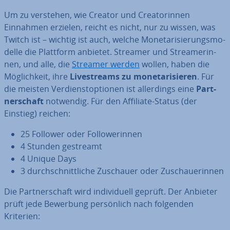
Um zu verstehen, wie Creator und Crea­to­rin­nen
Einnahmen erzielen, reicht es nicht, nur zu wissen, was
Twitch ist – wichtig ist auch, welche Mo­ne­ta­ri­sie­rungs­mo­
del­le die Plattform anbietet. Streamer und Strea­me­rin­
nen, und alle, die
Streamer werden
wollen, haben die
Mög­lich­keit, ihre
Live­streams zu mo­ne­ta­ri­sie­ren
. Für
die meisten Ver­dienst­op­tio­nen ist al­ler­dings eine
Part­
ner­schaft
notwendig. Für den Affiliate-Status (der
Einstieg) reichen:
25 Follower oder Fol­lo­we­rin­nen
4 Stunden gestreamt
4 Unique Days
3 durch­schnitt­li­che Zuschauer oder Zu­schaue­rin­nen
Die Part­ner­schaft wird in­di­vi­du­ell geprüft. Der Anbieter
prüft jede Bewerbung per­sön­lich nach folgenden
Kriterien: