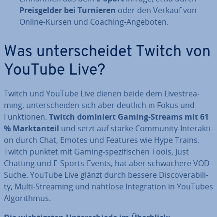
Preis­gel­der bei Turnieren
oder den Verkauf von
Online-Kursen und Coaching-Angeboten.
Was un­ter­schei­det Twitch von
YouTube Live?
Twitch und YouTube Live dienen beide dem Live­strea­
ming, un­ter­schei­den sich aber deutlich in Fokus und
Funk­tio­nen.
Twitch dominiert Gaming-Streams mit 61
% Markt­an­teil
und setzt auf starke Community-In­ter­ak­ti­
on durch Chat, Emotes und Features wie Hype Trains.
Twitch punktet mit Gaming-spe­zi­fi­schen Tools, Just
Chatting und E-Sports-Events, hat aber schwä­che­re VOD-
Suche. YouTube Live glänzt durch bessere Dis­co­vera­bi­li­
ty, Multi-Streaming und nahtlose In­te­gra­ti­on in YouTubes
Al­go­rith­mus.