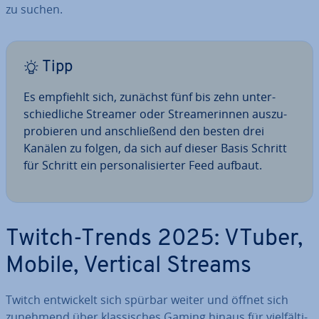
zu suchen.
Tipp
Es empfiehlt sich, zunächst fünf bis zehn un­ter­
schied­li­che Streamer oder Strea­me­rin­nen aus­zu­
pro­bie­ren und an­schlie­ßend den besten drei
Kanälen zu folgen, da sich auf dieser Basis Schritt
für Schritt ein per­so­na­li­sier­ter Feed aufbaut.
Twitch-Trends 2025: VTuber,
Mobile, Vertical Streams
Twitch ent­wi­ckelt sich spürbar weiter und öffnet sich
zunehmend über klas­si­sches Gaming hinaus für viel­fäl­ti­