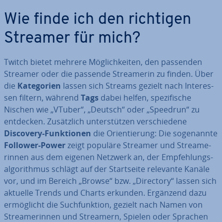
Wie finde ich den richtigen
Streamer für mich?
Twitch bietet mehrere Mög­lich­kei­ten, den passenden
Streamer oder die passende Strea­me­rin zu finden. Über
die
Ka­te­go­rien
lassen sich Streams gezielt nach In­ter­es­
sen filtern, während
Tags
dabei helfen, spe­zi­fi­sche
Nischen wie „VTuber“, „Deutsch“ oder „Speedrun“ zu
entdecken. Zu­sätz­lich un­ter­stüt­zen ver­schie­de­ne
Discovery-Funk­tio­nen
die Ori­en­tie­rung: Die so­ge­nann­te
Follower-Power
zeigt populäre Streamer und Strea­me­
rin­nen aus dem eigenen Netzwerk an, der Emp­feh­lungs­
al­go­rith­mus schlägt auf der Start­sei­te relevante Kanäle
vor, und im Bereich „Browse“ bzw. „Directory“ lassen sich
aktuelle Trends und Charts erkunden. Ergänzend dazu
er­mög­licht die Such­funk­ti­on, gezielt nach Namen von
Strea­me­rin­nen und Streamern, Spielen oder Sprachen