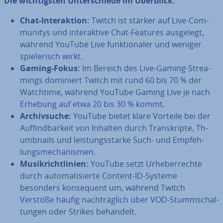
Die wich­tigs­ten Un­ter­schie­de im Überblick:
Chat-In­ter­ak­ti­on:
Twitch ist stärker auf Live-Com­
mu­ni­tys und in­ter­ak­ti­ve Chat-Features ausgelegt,
während YouTube Live funk­tio­na­ler und weniger
spie­le­risch wirkt.
Gaming-Fokus:
Im Bereich des Live-Gaming-Strea­
mings dominiert Twitch mit rund 60 bis 70 % der
Watchtime, während YouTube Gaming Live je nach
Erhebung auf etwa 20 bis 30 % kommt.
Ar­chiv­su­che:
YouTube bietet klare Vorteile bei der
Auf­find­bar­keit von Inhalten durch Tran­skrip­te, Th­
umb­nails und leis­tungs­star­ke Such- und Emp­feh­
lungs­me­cha­nis­men.
Mu­sik­richt­li­ni­en:
YouTube setzt Ur­he­ber­rech­te
durch au­to­ma­ti­sier­te Content-ID-Systeme
besonders kon­se­quent um, während Twitch
Verstöße häufig nach­träg­lich über VOD-Stumm­schal­
tun­gen oder Strikes behandelt.