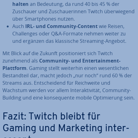
hal­ten
an Bedeutung, da rund 40 bis 45 % der
Zuschauer und Zu­schaue­rin­nen Twitch über­wie­gend
über Smart­phones nutzen.
Auch
IRL- und Community-Content
wie Reisen,
Chal­lenges oder Q&A-Formate nehmen weiter zu
und ergänzen das klas­si­sche Streaming-Angebot.
Mit Blick auf die Zukunft po­si­tio­niert sich Twitch
zunehmend als
Community- und En­ter­tain­ment-
Plattform
. Gaming stellt weiterhin einen we­sent­li­chen
Be­stand­teil dar, macht jedoch „nur noch“ rund 60 % der
Streams aus. Ent­schei­dend für Reich­wei­te und
Wachstum werden vor allem In­ter­ak­ti­vi­tät, Community-
Building und eine kon­se­quen­te mobile Op­ti­mie­rung sein.
Fazit: Twitch bleibt für
Gaming und Marketing in­ter­