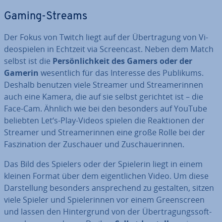
Gaming-Streams
Der Fokus von Twitch liegt auf der Über­tra­gung von Vi­
deo­spie­len in Echtzeit via Screen­cast. Neben dem Match
selbst ist die
Per­sön­lich­keit des Gamers oder der
Gamerin
we­sent­lich für das Interesse des Publikums.
Deshalb benutzen viele Streamer und Strea­me­rin­nen
auch eine Kamera, die auf sie selbst gerichtet ist – die
Face-Cam. Ähnlich wie bei den besonders auf YouTube
beliebten Let‘s-Play-Videos spielen die Re­ak­tio­nen der
Streamer und Strea­me­rin­nen eine große Rolle bei der
Fas­zi­na­ti­on der Zuschauer und Zu­schaue­rin­nen.
Das Bild des Spielers oder der Spielerin liegt in einem
kleinen Format über dem ei­gent­li­chen Video. Um diese
Dar­stel­lung besonders an­spre­chend zu gestalten, sitzen
viele Spieler und Spie­le­rin­nen vor einem Green­screen
und lassen den Hin­ter­grund von der Über­tra­gungs­soft­