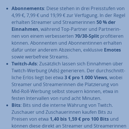
Abon­ne­ments
: Diese stehen in drei Preis­stu­fen von
4,99 €, 7,99 € und 19,99 € zur Verfügung. In der Regel
erhalten Streamer und Strea­me­rin­nen
50 % der
Einnahmen
, während Top-Partner und Part­ne­rin­
nen von einem ver­bes­ser­ten
70/30-Split
pro­fi­tie­ren
können. Abon­nen­ten und Abon­nen­tin­nen erhalten
dafür unter anderem Abzeichen, exklusive
Emotes
sowie wer­be­freie Streams.
Twitch-Ads
: Zu­sätz­lich lassen sich Einnahmen über
Twitch-Werbung (Ads) ge­ne­rie­ren. Der durch­schnitt­
li­che Erlös liegt bei etwa
3 € pro 1.000 Views
, wobei
Streamer und Strea­me­rin­nen die Plat­zie­rung von
Mid-Roll-Werbung selbst steuern können, etwa in
festen In­ter­val­len von rund acht Minuten.
Bits
: Bits sind die interne Währung von Twitch.
Zuschauer und Zu­schaue­rin­nen kaufen Bits zu
Preisen von etwa
1,40 bis 1,59 € pro 100 Bits
und
können diese direkt an Streamer und Strea­me­rin­nen