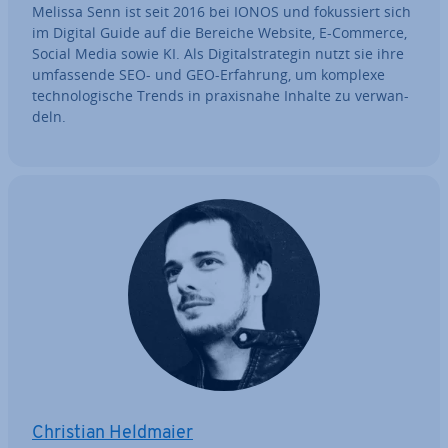
Melissa Senn ist seit 2016 bei IONOS und fo­kus­siert sich
im Digital Guide auf die Bereiche Website, E-Commerce,
Social Media sowie KI. Als Di­gi­tal­stra­te­gin nutzt sie ihre
um­fas­sen­de SEO- und GEO-Erfahrung, um komplexe
tech­no­lo­gi­sche Trends in pra­xis­na­he Inhalte zu ver­wan­
deln.
Christian Heldmaier