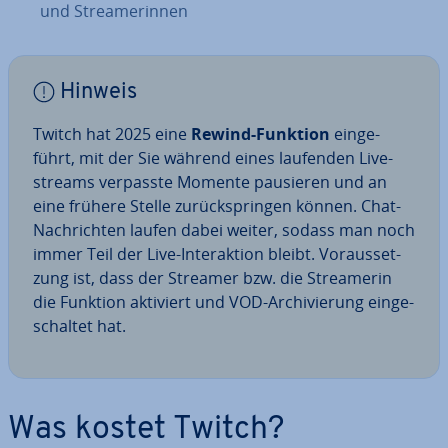
und Strea­me­rin­nen
Hinweis
Twitch hat 2025 eine
Rewind-Funktion
ein­ge­
führt, mit der Sie während eines laufenden Live­
streams verpasste Momente pausieren und an
eine frühere Stelle zu­rück­sprin­gen können. Chat-
Nach­rich­ten laufen dabei weiter, sodass man noch
immer Teil der Live-In­ter­ak­ti­on bleibt. Vor­aus­set­
zung ist, dass der Streamer bzw. die Strea­me­rin
die Funktion aktiviert und VOD-Ar­chi­vie­rung ein­ge­
schal­tet hat.
Was kostet Twitch?