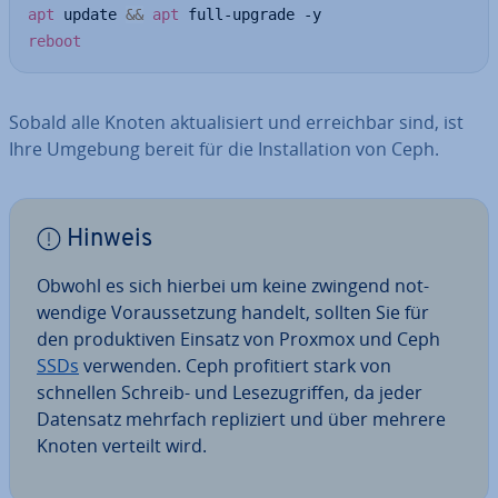
apt
 update 
&&
apt
reboot
Sobald alle Knoten ak­tua­li­siert und er­reich­bar sind, ist
Ihre Umgebung bereit für die In­stal­la­ti­on von Ceph.
Hinweis
Obwohl es sich hierbei um keine zwingend not­
wen­di­ge Vor­aus­set­zung handelt, sollten Sie für
den pro­duk­ti­ven Einsatz von Proxmox und Ceph
SSDs
verwenden. Ceph pro­fi­tiert stark von
schnellen Schreib- und Le­se­zu­grif­fen, da jeder
Datensatz mehrfach re­pli­ziert und über mehrere
Knoten verteilt wird.