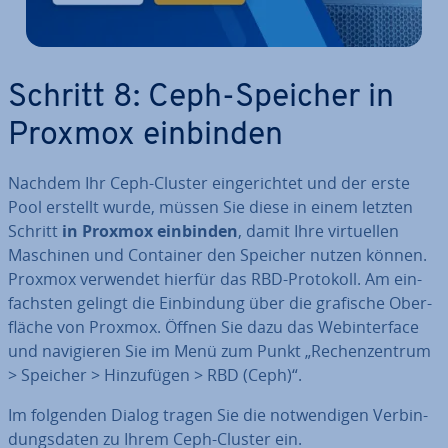
Schritt 8: Ceph-Speicher in
Proxmox einbinden
Nachdem Ihr Ceph-Cluster ein­ge­rich­tet und der erste
Pool erstellt wurde, müssen Sie diese in einem letzten
Schritt
in Proxmox einbinden
, damit Ihre vir­tu­el­len
Maschinen und Container den Speicher nutzen können.
Proxmox verwendet hierfür das RBD-Protokoll. Am ein­
fachs­ten gelingt die Ein­bin­dung über die grafische Ober­
flä­che von Proxmox. Öffnen Sie dazu das Web­in­ter­face
und na­vi­gie­ren Sie im Menü zum Punkt „Re­chen­zen­trum
> Speicher > Hin­zu­fü­gen > RBD (Ceph)“.
Im folgenden Dialog tragen Sie die not­wen­di­gen Ver­bin­
dungs­da­ten zu Ihrem Ceph-Cluster ein.