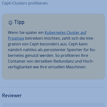
Ceph-Clusters pro­fi­tie­ren.
Tipp
Wenn Sie später ein
Ku­ber­netes Cluster auf
Proxmox
betreiben möchten, zahlt sich die In­te­
gra­ti­on von Ceph besonders aus. Ceph kann
nämlich nahtlos als per­sis­ten­ter Speicher für Ku­
ber­netes genutzt werden. So pro­fi­tie­ren Ihre
Container von derselben Redundanz und Hoch­
ver­füg­bar­keit wie Ihre vir­tu­el­len Maschinen.
Reviewer