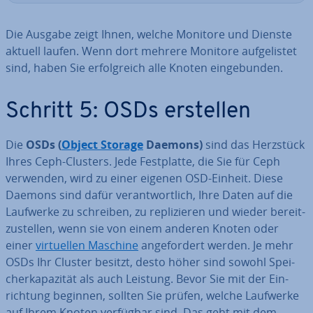
Die Ausgabe zeigt Ihnen, welche Monitore und Dienste
aktuell laufen. Wenn dort mehrere Monitore auf­ge­lis­tet
sind, haben Sie er­folg­reich alle Knoten ein­ge­bun­den.
Schritt 5: OSDs erstellen
Die
OSDs (
Object Storage
Daemons)
sind das Herzstück
Ihres Ceph-Clusters. Jede Fest­plat­te, die Sie für Ceph
verwenden, wird zu einer eigenen OSD-Einheit. Diese
Daemons sind dafür ver­ant­wort­lich, Ihre Daten auf die
Laufwerke zu schreiben, zu re­pli­zie­ren und wieder be­reit­
zu­stel­len, wenn sie von einem anderen Knoten oder
einer
vir­tu­el­len Maschine
an­ge­for­dert werden. Je mehr
OSDs Ihr Cluster besitzt, desto höher sind sowohl Spei­
cher­ka­pa­zi­tät als auch Leistung. Bevor Sie mit der Ein­
rich­tung beginnen, sollten Sie prüfen, welche Laufwerke
auf Ihrem Knoten verfügbar sind. Das geht mit dem