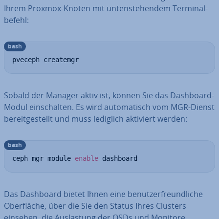
Ihrem Proxmox-Knoten mit un­ten­ste­hen­dem Ter­mi­nal­
be­fehl:
bash
pveceph createmgr
Sobald der Manager aktiv ist, können Sie das Dashboard-
Modul ein­schal­ten. Es wird au­to­ma­tisch vom MGR-Dienst
be­reit­ge­stellt und muss lediglich aktiviert werden:
bash
ceph mgr module 
enable
 dashboard
Das Dashboard bietet Ihnen eine be­nut­zer­freund­li­che
Ober­flä­che, über die Sie den Status Ihres Clusters
einsehen, die Aus­las­tung der OSDs und Monitore