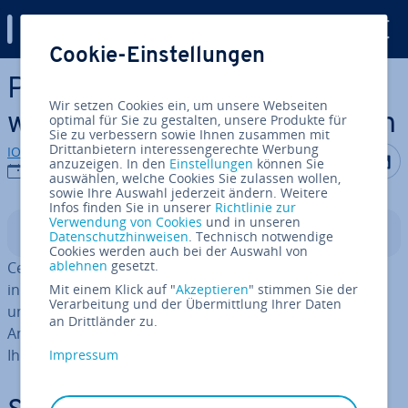
Digital Guide
Cookie-Einstellungen
Zum Haupt­in­halt springen
Proxmox: Ceph in nur
Wir setzen Cookies ein, um unsere Webseiten
wenigen Schritten in­stal­lie­ren
optimal für Sie zu gestalten, unsere Produkte für
Sie zu verbessern sowie Ihnen zusammen mit
Drittanbietern interessengerechte Werbung
IONOS Redaktion
Auf Facebo
Auf Tw
A
anzuzeigen. In den
Einstellungen
können Sie
10.11.2025
auswählen, welche Cookies Sie zulassen wollen,
sowie Ihre Auswahl jederzeit ändern. Weitere
Infos finden Sie in unserer
Richtlinie zur
Verwendung von Cookies
und in unseren
In­halts­ver­zeich­nis
Datenschutzhinweisen
. Technisch notwendige
Cookies werden auch bei der Auswahl von
ablehnen
gesetzt.
Ceph ist ein ver­teil­tes Spei­cher­sys­tem, das sich nahtlos
in Proxmox in­te­grie­ren lässt und eine hoch­ver­füg­ba­re
Mit einem Klick auf "
Akzeptieren
" stimmen Sie der
Verarbeitung und der Übermittlung Ihrer Daten
und aus­fall­si­che­re Storage-Lösung bietet. In dieser
an Drittländer zu.
Anleitung erfahren Sie Schritt für Schritt, wie Sie auf
Ihrem Proxmox-Server ein Ceph-Cluster in­stal­lie­ren.
Impressum