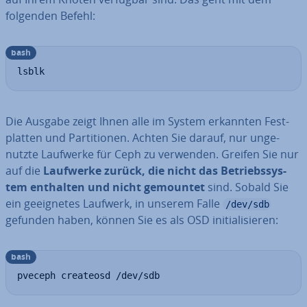
folgenden Befehl:
bash
lsblk
Die Ausgabe zeigt Ihnen alle im System erkannten Fest­
plat­ten und Par­ti­tio­nen. Achten Sie darauf, nur un­ge­
nutz­te Laufwerke für Ceph zu verwenden. Greifen Sie nur
auf die
Laufwerke zurück, die nicht das Be­triebs­sys­
tem enthalten und nicht gemountet
sind. Sobald Sie
ein ge­eig­ne­tes Laufwerk, in unserem Falle
/dev/sdb
gefunden haben, können Sie es als OSD in­itia­li­sie­ren:
bash
pveceph createosd /dev/sdb