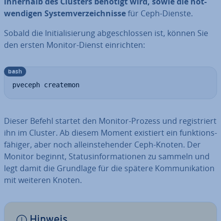
innerhalb des Clusters benötigt wird, sowie die not­
wen­di­gen Sys­tem­ver­zeich­nis­se
für Ceph-Dienste.
Sobald die In­itia­li­sie­rung ab­ge­schlos­sen ist, können Sie
den ersten Monitor-Dienst ein­rich­ten:
bash
pveceph createmon
Dieser Befehl startet den Monitor-Prozess und re­gis­triert
ihn im Cluster. Ab diesem Moment existiert ein funk­ti­ons­
fä­hi­ger, aber noch al­lein­ste­hen­der Ceph-Knoten. Der
Monitor beginnt, Sta­tus­in­for­ma­tio­nen zu sammeln und
legt damit die Grundlage für die spätere Kom­mu­ni­ka­ti­on
mit weiteren Knoten.
Hinweis