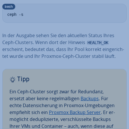
bash
ceph -s
In der Ausgabe sehen Sie den aktuellen Status Ihres
Ceph-Clusters. Wenn dort der Hinweis
HEALTH_OK
erscheint, bedeutet das, dass Ihr Pool korrekt ein­ge­rich­
tet wurde und Ihr Proxmox-Ceph-Cluster stabil läuft.
Tipp
Ein Ceph-Cluster sorgt zwar für Redundanz,
ersetzt aber keine re­gel­mä­ßi­gen
Backups
. Für
echte Da­ten­si­che­rung in Proxmox-Um­ge­bun­gen
empfiehlt sich ein
Proxmox Backup Server
. Er er­
mög­licht de­du­pli­zier­te, ver­schlüs­sel­te Backups
Ihrer VMs und Container – auch, wenn diese auf