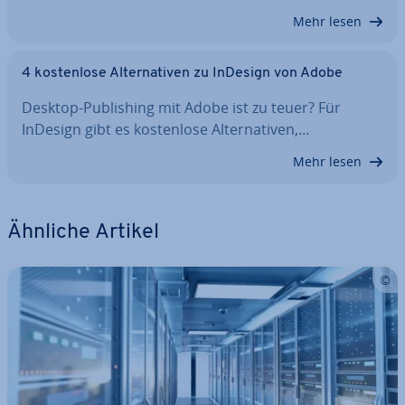
Mehr lesen
4 kos­ten­lo­se Al­ter­na­ti­ven zu InDesign von Adobe
Desktop-Pu­bli­shing mit Adobe ist zu teuer? Für
InDesign gibt es kos­ten­lo­se Al­ter­na­ti­ven,…
Mehr lesen
Ähnliche Artikel