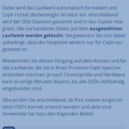
Dabei wird das Laufwerk au­to­ma­tisch for­ma­tiert und
Ceph richtet die benötigte Struktur ein. An­schlie­ßend
wird der OSD-Daemon gestartet und in das Cluster in­te­
griert. Alle vor­han­de­nen Daten auf dem
aus­ge­wähl­ten
Laufwerk werden gelöscht
. Ver­ge­wis­sern Sie sich daher
unbedingt, dass die Fest­plat­te wirklich nur für Ceph vor­
ge­se­hen ist.
Wie­der­ho­len Sie diesen Vorgang auf allen Knoten und für
alle Laufwerke, die Sie in Ihren Proxmox-Ceph-Speicher
einbinden möchten. Je nach Clus­ter­grö­ße und Hardware
kann es einige Minuten dauern, bis alle OSDs voll­stän­dig
ein­ge­bun­den sind.
Über­prü­fen Sie an­schlie­ßend, ob Ihre soeben ein­ge­rich­
te­ten OSDs korrekt erkannt wurden und aktiv sind.
Verwenden Sie dazu den folgenden Befehl: