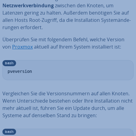
Netz­werk­ver­bin­dung
zwischen den Knoten, um
Latenzen gering zu halten. Außerdem benötigen Sie auf
allen Hosts Root-Zugriff, da die In­stal­la­ti­on Sys­tem­än­de­
run­gen erfordert.
Über­prü­fen Sie mit folgendem Befehl, welche Version
von
Proxmox
aktuell auf Ihrem System in­stal­liert ist:
bash
pveversion
Ver­glei­chen Sie die Ver­si­ons­num­mern auf allen Knoten.
Wenn Un­ter­schie­de bestehen oder Ihre In­stal­la­ti­on nicht
mehr aktuell ist, führen Sie ein Update durch, um alle
Systeme auf denselben Stand zu bringen:
bash