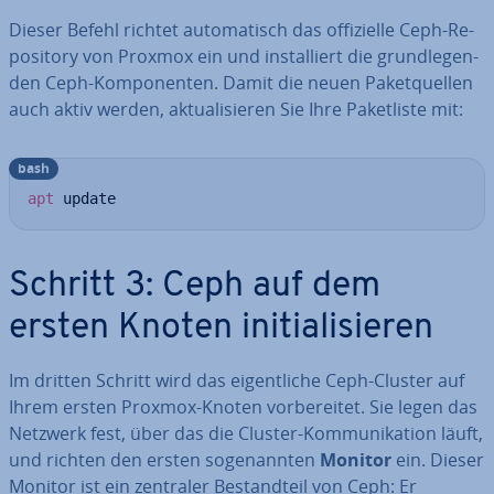
Dieser Befehl richtet au­to­ma­tisch das of­fi­zi­el­le Ceph-Re­
po­si­to­ry von Proxmox ein und in­stal­liert die grund­le­gen­
den Ceph-Kom­po­nen­ten. Damit die neuen Pa­ket­quel­len
auch aktiv werden, ak­tua­li­sie­ren Sie Ihre Pa­ket­lis­te mit:
bash
apt
 update
Schritt 3: Ceph auf dem
ersten Knoten in­itia­li­sie­ren
Im dritten Schritt wird das ei­gent­li­che Ceph-Cluster auf
Ihrem ersten Proxmox-Knoten vor­be­rei­tet. Sie legen das
Netzwerk fest, über das die Cluster-Kom­mu­ni­ka­ti­on läuft,
und richten den ersten so­ge­nann­ten
Monitor
ein. Dieser
Monitor ist ein zentraler Be­stand­teil von Ceph: Er