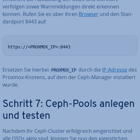
verfolgen sowie Warn­mel­dun­gen direkt erkennen
können. Rufen Sie es über Ihren
Browser
und den Stan­
dard­port 8443 auf:
https://<PROXMOX_IP>:8443
Ersetzen Sie hierbei
durch die
IP-Adresse
des
PROXMOX_IP
Proxmox-Knotens, auf dem der Ceph-Manager in­stal­liert
wurde.
Schritt 7: Ceph-Pools anlegen
und testen
Nachdem Ihr Ceph-Cluster er­folg­reich ein­ge­rich­tet und
alle OSDs aktiv sind, können Sie nun den ei­gent­li­chen