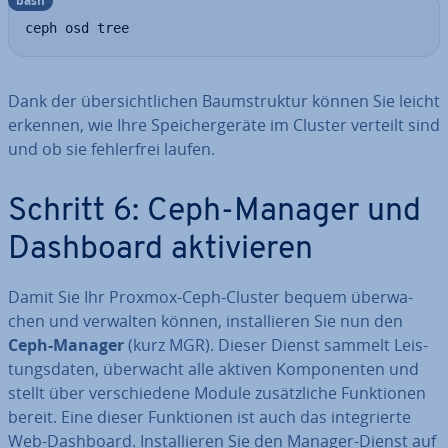
bash
ceph osd tree
Dank der über­sicht­li­chen Baum­struk­tur können Sie leicht
erkennen, wie Ihre Spei­cher­ge­rä­te im Cluster verteilt sind
und ob sie feh­ler­frei laufen.
Schritt 6: Ceph-Manager und
Dashboard ak­ti­vie­ren
Damit Sie Ihr Proxmox-Ceph-Cluster bequem über­wa­
chen und verwalten können, in­stal­lie­ren Sie nun den
Ceph-Manager
(kurz MGR). Dieser Dienst sammelt Leis­
tungs­da­ten, überwacht alle aktiven Kom­po­nen­ten und
stellt über ver­schie­de­ne Module zu­sätz­li­che Funk­tio­nen
bereit. Eine dieser Funk­tio­nen ist auch das in­te­grier­te
Web-Dashboard. In­stal­lie­ren Sie den Manager-Dienst auf