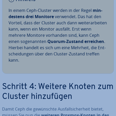
In einem Ceph-Cluster werden in der Regel
min­
des­tens drei Monitore
verwendet. Das hat den
Vorteil, dass der Cluster auch dann wei­ter­ar­bei­ten
kann, wenn ein Monitor ausfällt. Erst wenn
mehrere Monitore vorhanden sind, kann Ceph
einen so­ge­nann­ten
Quorum-Zustand erreichen
.
Hierbei handelt es sich um eine Mehrheit, die Ent­
schei­dun­gen über den Cluster-Zustand treffen
kann.
Schritt 4: Weitere Knoten zum
Cluster hin­zu­fü­gen
Damit Ceph die ge­wünsch­te Aus­fall­si­cher­heit bietet,
müssen Sie nun die
weiteren Proxmox-Knoten in das