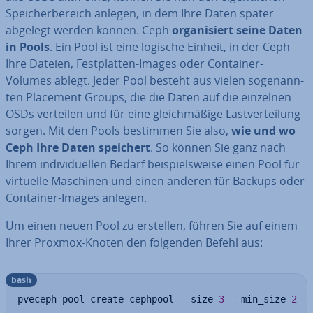
Spei­cher­be­reich anlegen, in dem Ihre Daten später
abgelegt werden können. Ceph
or­ga­ni­siert seine Daten
in Pools
. Ein Pool ist eine logische Einheit, in der Ceph
Ihre Dateien, Fest­plat­ten-Images oder Container-
Volumes ablegt. Jeder Pool besteht aus vielen so­ge­nann­
ten Placement Groups, die die Daten auf die einzelnen
OSDs verteilen und für eine gleich­mä­ßi­ge Last­ver­tei­lung
sorgen. Mit den Pools bestimmen Sie also,
wie und wo
Ceph Ihre Daten speichert
. So können Sie ganz nach
Ihrem in­di­vi­du­el­len Bedarf bei­spiels­wei­se einen Pool für
virtuelle Maschinen und einen anderen für Backups oder
Container-Images anlegen.
Um einen neuen Pool zu erstellen, führen Sie auf einem
Ihrer Proxmox-Knoten den folgenden Befehl aus:
bash
pveceph pool create cephpool --size 
3
 --min_size 
2
 -