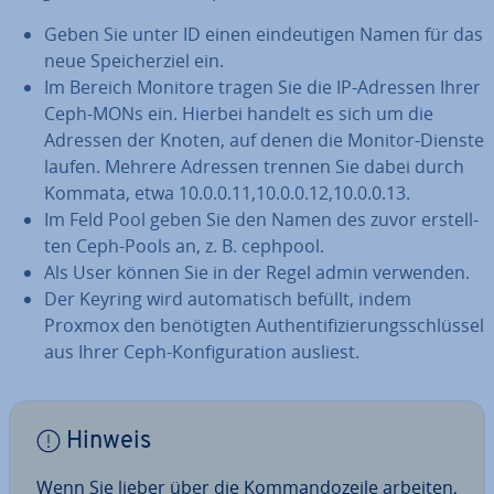
Geben Sie unter ID einen ein­deu­ti­gen Namen für das
neue Spei­cher­ziel ein.
Im Bereich Monitore tragen Sie die IP-Adressen Ihrer
Ceph-MONs ein. Hierbei handelt es sich um die
Adressen der Knoten, auf denen die Monitor-Dienste
laufen. Mehrere Adressen trennen Sie dabei durch
Kommata, etwa 10.0.0.11,10.0.0.12,10.0.0.13.
Im Feld Pool geben Sie den Namen des zuvor er­stell­
ten Ceph-Pools an, z. B. cephpool.
Als User können Sie in der Regel admin verwenden.
Der Keyring wird au­to­ma­tisch befüllt, indem
Proxmox den be­nö­tig­ten Au­then­ti­fi­zie­rungs­schlüs­sel
aus Ihrer Ceph-Kon­fi­gu­ra­ti­on ausliest.
Hinweis
Wenn Sie lieber über die Kom­man­do­zei­le arbeiten,