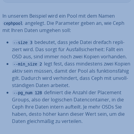
In unserem Beispiel wird ein Pool mit dem Namen
angelegt. Die Parameter geben an, wie Ceph
cephpool
mit Ihren Daten umgehen soll:
bedeutet, dass jede Datei dreifach re­pli­
--size 3
ziert wird. Das sorgt für Aus­fall­si­cher­heit: Fällt ein
OSD aus, sind immer noch zwei Kopien vorhanden.
legt fest, dass min­des­tens zwei Kopien
--min_size 2
aktiv sein müssen, damit der Pool als funk­ti­ons­fä­hig
gilt. Dadurch wird ver­hin­dert, dass Ceph mit un­voll­
stän­di­gen Daten arbeitet.
definiert die Anzahl der Placement
--pg_num 128
Groups, also der logischen Da­ten­con­tai­ner, in die
Ceph Ihre Daten intern aufteilt. Je mehr OSDs Sie
haben, desto höher kann dieser Wert sein, um die
Daten gleich­mä­ßig zu verteilen.