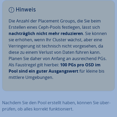
Hinweis
Die Anzahl der Placement Groups, die Sie beim
Erstellen eines Ceph-Pools festlegen, lässt sich
nach­träg­lich nicht mehr re­du­zie­ren
. Sie können
sie erhöhen, wenn Ihr Cluster wächst, aber eine
Ver­rin­ge­rung ist technisch nicht vor­ge­se­hen, da
diese zu einem Verlust von Daten führen kann.
Planen Sie daher von Anfang an aus­rei­chend PGs.
Als Faust­re­gel gilt hierbei:
100 PGs pro OSD im
Pool sind ein guter Aus­gangs­wert
für kleine bis
mittlere Um­ge­bun­gen.
Nachdem Sie den Pool erstellt haben, können Sie über­
prü­fen, ob alles korrekt funk­tio­niert.