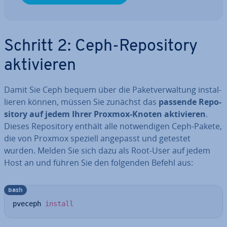
Schritt 2: Ceph-Re­po­si­to­ry
ak­ti­vie­ren
Damit Sie Ceph bequem über die Pa­ket­ver­wal­tung in­stal­
lie­ren können, müssen Sie zunächst das
passende Re­po­
si­to­ry auf jedem Ihrer Proxmox-Knoten ak­ti­vie­ren
.
Dieses Re­po­si­to­ry enthält alle not­wen­di­gen Ceph-Pakete,
die von Proxmox speziell angepasst und getestet
wurden. Melden Sie sich dazu als Root-User auf jedem
Host an und führen Sie den folgenden Befehl aus:
bash
pveceph 
install