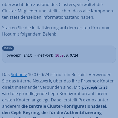
überwacht den Zustand des Clusters, verwaltet die
Cluster-Mit­glie­der und stellt sicher, dass alle Kom­po­nen­
ten stets denselben In­for­ma­ti­ons­stand haben.
Starten Sie die In­itia­li­sie­rung auf dem ersten Proxmox-
Host mit folgendem Befehl:
bash
pveceph init --network 
10.0
.0.0/24
Das
Subnetz
10.0.0.0/24 ist nur ein Beispiel. Verwenden
Sie das interne Netzwerk, über das Ihre Proxmox-Knoten
direkt mit­ein­an­der verbunden sind. Mit
pveceph init
wird die grund­le­gen­de Ceph-Kon­fi­gu­ra­ti­on auf Ihrem
ersten Knoten angelegt. Dabei erstellt Proxmox unter
anderem
die zentrale Cluster-Kon­fi­gu­ra­ti­ons­da­tei,
den Ceph-Keyring, der für die Au­then­ti­fi­zie­rung