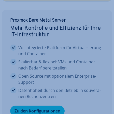
Proxmox Bare Metal Server
Mehr Kontrolle und Effizienz für Ihre
IT-In­fra­struk­tur
Voll­in­te­grier­te Plattform für Vir­tua­li­sie­rung
und Container
Ska­lier­bar & flexibel: VMs und Container
nach Bedarf be­reit­stel­len
Open Source mit op­tio­na­lem En­ter­pri­se-
Support
Da­ten­ho­heit durch den Betrieb in sou­ve­rä­
nen Re­chen­zen­tren
Zu den Kon­fi­gu­ra­tio­nen