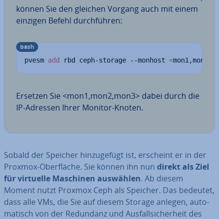
können Sie den gleichen Vorgang auch mit einem
einzigen Befehl durch­füh­ren:
bash
pvesm 
add
 rbd ceph-storage --monhost 
<
mon1,mon2,m
Ersetzen Sie <mon1,mon2,mon3> dabei durch die
IP-Adressen Ihrer Monitor-Knoten.
Sobald der Speicher hin­zu­ge­fügt ist, erscheint er in der
Proxmox-Ober­flä­che. Sie können ihn nun
direkt als Ziel
für virtuelle Maschinen auswählen
. Ab diesem
Moment nutzt Proxmox Ceph als Speicher. Das bedeutet,
dass alle VMs, die Sie auf diesem Storage anlegen, au­to­
ma­tisch von der Redundanz und Aus­fall­si­cher­heit des