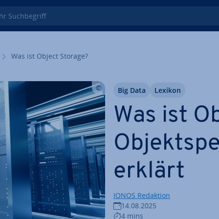
 Such­be­griff
Was ist Object Storage?
Big Data
Lexikon
Was ist O
Ob­jekt­sp
erklärt
IONOS Redaktion
14.08.2025
4 mins