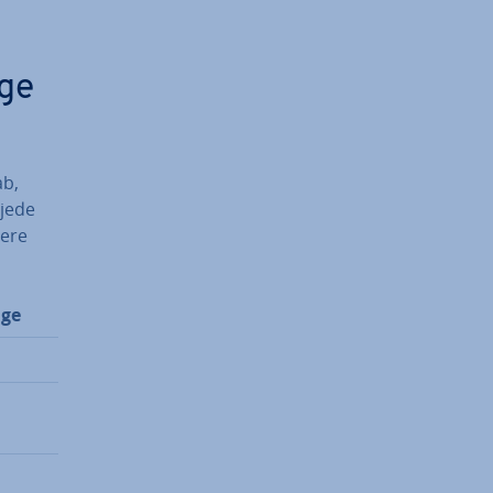
age
ab,
 jede
dere
age