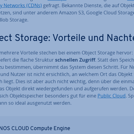
ry Networks (CDNs)
gefragt. Bekannte Dienste, die auf Ob­jekt
etzen, sind unter anderem Amazon S3, Google Cloud Storag
Blob Storage.
ect Storage: Vorteile und Nacht
 mehrere Vorteile stechen bei einem Object Storage hervor
iefert die flache Struktur
schnellen Zugriff
. Statt den Spei­ch
 zu bestimmen, übernimmt das System diesen Schritt. Für Nu
 und Nutzer ist nicht er­sicht­lich, an welchem Ort das Objekt 
ch liegt. Dies ist aber auch nicht wichtig, denn über die einma
s Objekt direkt wie­der­ge­fun­den und auf­ge­ru­fen werden. 
sich Ob­jekt­spei­cher besonders gut für eine
Public Cloud
. Sp
ann so ideal aus­ge­nutzt werden.
NOS CLOUD Compute Engine