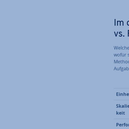
Im 
vs.
Welche 
wofür s
Methode
Aufgab
Einhe
Ska­li
keit
Per­fo