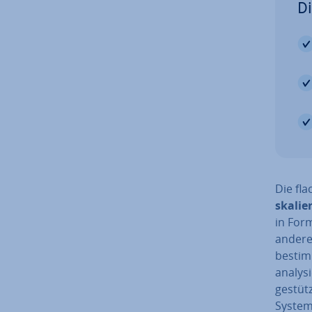
Di
Die fl
ska­lie
in Form
andere 
bestim
ana­ly­
gestütz
System