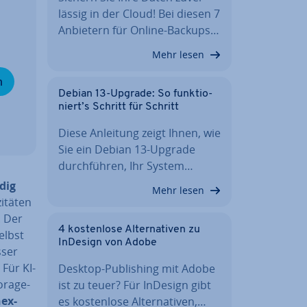
läs­sig in der Cloud! Bei diesen 7
Anbietern für Online-Backups…
Mehr lesen
n
Debian 13-Upgrade: So funk­tio­
niert’s Schritt für Schritt
Diese Anleitung zeigt Ihnen, wie
Sie ein Debian 13-Upgrade
durch­füh­ren, Ihr System…
­dig
Mehr lesen
­tä­ten
. Der
4 kos­ten­lo­se Al­ter­na­ti­ven zu
elbst
InDesign von Adobe
sser
 Für KI-
Desktop-Pu­bli­shing mit Adobe
torage-
ist zu teuer? Für InDesign gibt
­ex­
es kos­ten­lo­se Al­ter­na­ti­ven,…