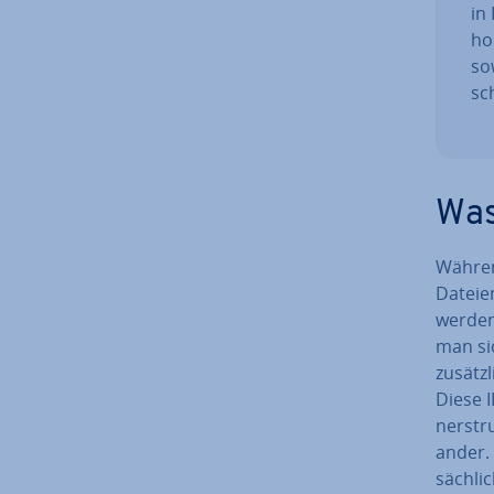
in 
hoh
sow
sch
Was
Währe
Dateie
werden
man sic
zu­sätz
Diese I
ner­str
an­der.
säch­lic