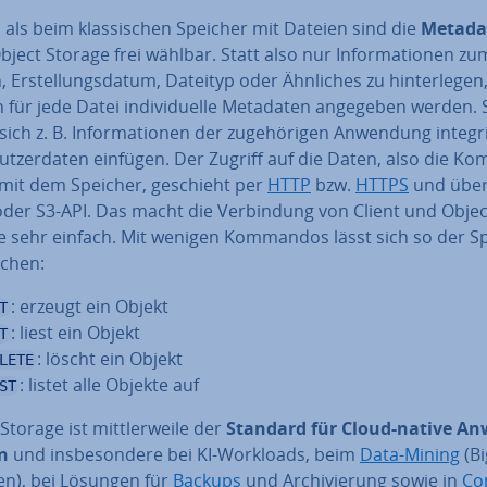
als beim klas­si­schen Speicher mit Dateien sind die
Metada
ject Storage frei wählbar. Statt also nur In­for­ma­tio­nen zu
Er­stel­lungs­da­tum, Dateityp oder Ähnliches zu hin­ter­le­gen
für jede Datei in­di­vi­du­el­le Metadaten angegeben werden. 
sich z. B. In­for­ma­tio­nen der zu­ge­hö­ri­gen Anwendung in­te­gr
t­zer­da­ten einfügen. Der Zugriff auf die Daten, also die Kom
n mit dem Speicher, geschieht per
HTTP
bzw.
HTTPS
und über
oder S3-API. Das macht die Ver­bin­dung von Client und Objec
e sehr einfach. Mit wenigen Kommandos lässt sich so der S
­chen:
: erzeugt ein Objekt
T
: liest ein Objekt
T
: löscht ein Objekt
LETE
: listet alle Objekte auf
ST
Storage ist mitt­ler­wei­le der
Standard für Cloud-native An­
n
und ins­be­son­de­re bei KI-Workloads, beim
Data-Mining
(Bi
en), bei Lösungen für
Backups
und Ar­chi­vie­rung sowie in
Co