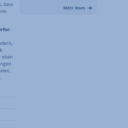
s, dass
Mehr lesen
rei­
r­for­
ndern,
lb
r eben
un­gen
­len,
.