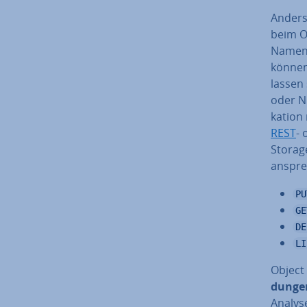
Anders 
beim Ob
Namen, 
können 
lassen 
oder Nu
ka­ti­o
REST
- 
Storag
an­spre
PU
GE
DE
LI
Object 
dun­ge
Analys