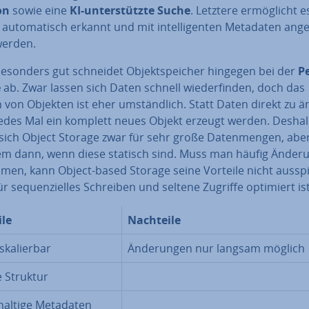
­on
sowie eine
KI-un­ter­stütz­te Suche
. Letztere er­mög­licht e
 au­to­ma­tisch erkannt und mit in­tel­li­gen­ten Metadaten an­ge­
werden.
besonders gut schneidet Ob­jekt­spei­cher hingegen bei der
Pe
e
ab. Zwar lassen sich Daten schnell wie­der­fin­den, doch das
von Objekten ist eher um­ständ­lich. Statt Daten direkt zu ä
edes Mal ein komplett neues Objekt erzeugt werden. Desha
 sich Object Storage zwar für sehr große Da­ten­men­gen, abe
lem dann, wenn diese statisch sind. Muss man häufig Än­de­r
men, kann Object-based Storage seine Vorteile nicht aus­spie
ür se­quen­zi­el­les Schreiben und seltene Zugriffe optimiert ist
ile
Nachteile
ka­lier­bar
Än­de­run­gen nur langsam möglich
e Struktur
hal­ti­ge Metadaten