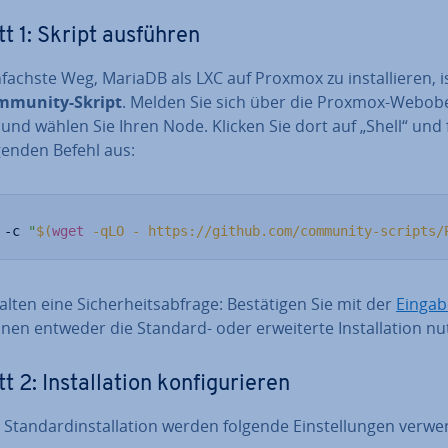
tt 1: Skript ausführen
­fachs­te Weg, MariaDB als LXC auf Proxmox zu in­stal­lie­ren, 
mmunity-Skript
. Melden Sie sich über die Proxmox-Web­ober
und wählen Sie Ihren Node. Klicken Sie dort auf „Shell“ und
genden Befehl aus:
 -c 
"
$(
wget
 -qLO - https://github.com/community-scripts/
lten eine Si­cher­heits­ab­fra­ge: Be­stä­ti­gen Sie mit der
Ein­ga­b
nen entweder die Standard- oder er­wei­ter­te In­stal­la­ti­on nu
t 2: In­stal­la­ti­on kon­fi­gu­rie­ren
 Stan­dard­in­stal­la­ti­on werden folgende Ein­stel­lun­gen verw