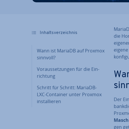
MariaD
In­halts­ver­zeich­nis
die Hom
eigenen
eigene
Wann ist MariaDB auf Proxmox
kon­fi­
sinnvoll?
Vor­aus­set­zun­gen für die Ein­
Wan
rich­tung
sin
Schritt für Schritt: MariaDB-
LXC-Container unter Proxmox
Der Ei
in­stal­lie­ren
bank­di
Proxmo
Maschin
gen get