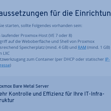
aus­set­zun­gen für die Ein­rich­tu
ie starten, sollte Folgendes vorhanden sein:
n laufender Proxmox-Host (VE 7 oder 8)
griff auf die Web­ober­flä­che und Shell von Proxmox
s­rei­chend Spei­cher­platz (mind. 4 GB) und
RAM
(mind. 1 GB) 
n LXC
tz­werk­zu­gang zum Container (per DHCP oder sta­ti­scher
IP-
resse
)
oxmox Bare Metal Server
hr Kontrolle und Effizienz für Ihre IT-In­fra­
ruk­tur