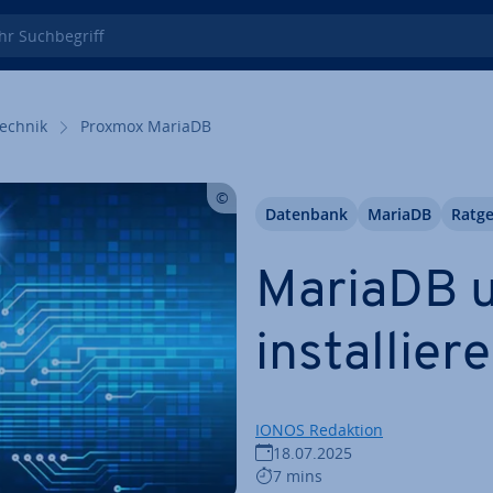
 Such­be­griff
echnik
Proxmox MariaDB
Datenbank
MariaDB
Ratg
MariaDB 
in­stal­lie­
IONOS Redaktion
18.07.2025
7 mins