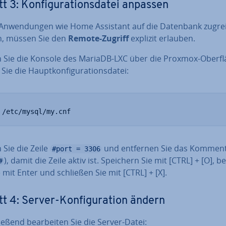
t 3: Kon­fi­gu­ra­ti­ons­da­tei anpassen
An­wen­dun­gen wie Home Assistant auf die Datenbank zugre
, müssen Sie den
Remote-Zugriff
explizit erlauben.
n Sie die Konsole des MariaDB-LXC über die Proxmox-Ober­flä
ie die Haupt­kon­fi­gu­ra­ti­ons­da­tei:
 /etc/mysql/my.cnf
 Sie die Zeile
und entfernen Sie das Kom­men­ta
#port = 3306
), damit die Zeile aktiv ist. Speichern Sie mit [CTRL] + [O], be­s
#
 mit Enter und schließen Sie mit [CTRL] + [X].
tt 4: Server-Kon­fi­gu­ra­ti­on ändern
ie­ßend be­ar­bei­ten Sie die Server-Datei: