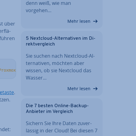
denn weiß, wie man
vorgehen…
Mehr lesen
ist über
­flä­
 führen
5 Nextcloud-Al­ter­na­ti­ven im Di­
rekt­ver­gleich
Sie suchen nach Nextcloud-Al­
ter­na­ti­ven, möchten aber
wissen, ob sie Nextcloud das
ProxmoxVE/raw/main/ct/mariadb.sh
)
"
Wasser…
Mehr lesen
e­tas­te
.
tzen.
Die 7 besten Online-Backup-
Anbieter im Vergleich
Sichern Sie Ihre Daten zu­ver­
endet:
läs­sig in der Cloud! Bei diesen 7