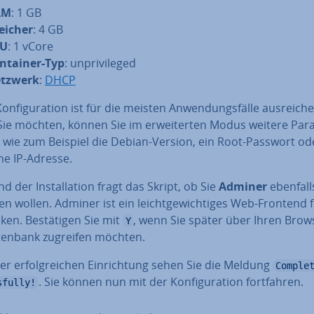
AM
: 1 GB
eicher
: 4 GB
PU
: 1 vCore
ntainer-Typ
: un­pri­vi­le­ged
tzwerk
:
DHCP
on­fi­gu­ra­ti­on ist für die meisten An­wen­dungs­fäl­le aus­rei­ch
ie möchten, können Sie im er­wei­ter­ten Modus weitere Pa
, wie zum Beispiel die Debian-Version, ein Root-Passwort od
he IP-Adresse.
 der In­stal­la­ti­on fragt das Skript, ob Sie
Adminer
ebenfalls
e­ren wollen. Adminer ist ein leicht­ge­wich­ti­ges Web-Frontend 
­ken. Be­stä­ti­gen Sie mit
, wenn Sie später über Ihren Brow
Y
tenbank zugreifen möchten.
r er­folg­rei­chen Ein­rich­tung sehen Sie die Meldung
Comple
. Sie können nun mit der Kon­fi­gu­ra­ti­on fort­fah­ren.
sfully!