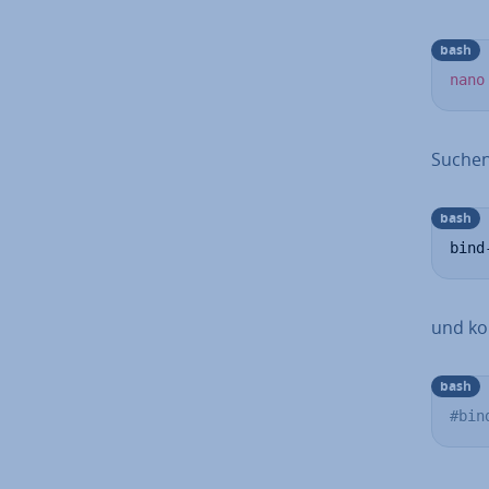
bash
nano
Suchen 
bash
bind
und kom
bash
#bin