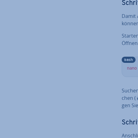
Schrit
Damit 
können
Starte
Öffnen S
bash
nano
Suchen
chen (
gen Sie
Schri
An­schl