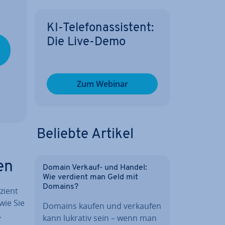
KI-Te­le­fon­as­sis­tent:
Die Live-Demo
Zum Webinar
Beliebte Artikel
en
Domain Verkauf- und Handel:
Wie verdient man Geld mit
Domains?
izient
wie Sie
Domains kaufen und verkaufen
.
kann lukrativ sein – wenn man