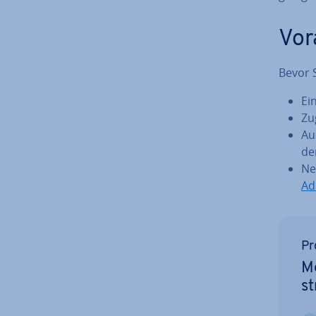
Vor­
Bevor S
Ei
Zu
Au
de
Ne
Ad
Pr
Me
st