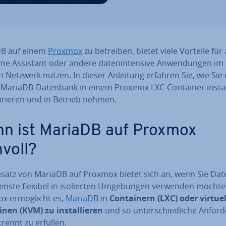
B auf einem
Proxmox
zu betreiben, bietet viele Vorteile für a
e Assistant oder andere da­ten­in­ten­si­ve An­wen­dun­gen im
 Netzwerk nutzen. In dieser Anleitung erfahren Sie, wie Sie 
 MariaDB-Datenbank in einem Proxmox LXC-Container in­stal­l
gu­rie­ren und in Betrieb nehmen.
n ist MariaDB auf Proxmox
nvoll?
nsatz von MariaDB auf Proxmox bietet sich an, wenn Sie Da­t
ens­te flexibel in iso­lier­ten Um­ge­bun­gen verwenden möchte
x er­mög­licht es,
MariaDB
in
Con­tai­nern (LXC) oder vir­tu­el
en (KVM) zu in­stal­lie­ren
und so un­ter­schied­li­che An­for­d
rennt zu erfüllen.