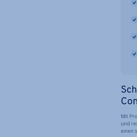
Sch
Con
Mit Pr
und res
einen s