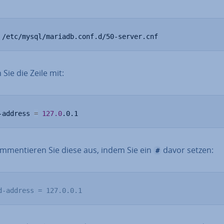
 /etc/mysql/mariadb.conf.d/50-server.cnf
Sie die Zeile mit:
-address 
=
127.0
.0.1
­men­tie­ren Sie diese aus, indem Sie ein
davor setzen:
#
d-address = 127.0.0.1