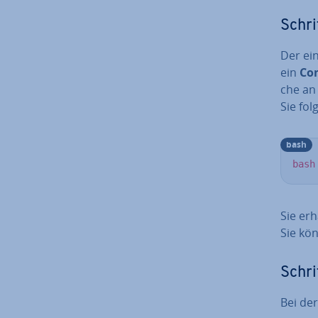
Schri
Der ein
ein
Co
che an 
Sie fol
bash
bash
Sie erha
Sie kön
Schrit
Bei der