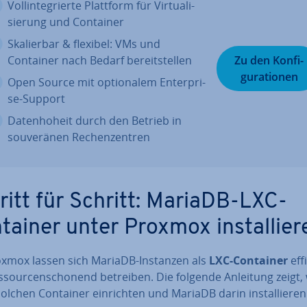
Voll­in­te­grier­te Plattform für Vir­tua­li­
sie­rung und Container
Ska­lier­bar & flexibel: VMs und
Container nach Bedarf be­reit­stel­len
Zu den Kon­fi­
gu­ra­tio­nen
Open Source mit op­tio­na­lem En­ter­pri­
se-Support
Da­ten­ho­heit durch den Betrieb in
sou­ve­rä­nen Re­chen­zen­tren
ritt für Schritt: MariaDB-LXC-
tainer unter Proxmox in­stal­lie­r
oxmox lassen sich MariaDB-Instanzen als
LXC-Container
eff
­sour­cen­scho­nend betreiben. Die folgende Anleitung zeigt, 
olchen Container ein­rich­ten und MariaDB darin in­stal­lie­ren