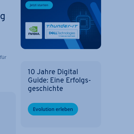
ng
für
10 Jahre Digital
Guide: Eine Er­folgs­
ge­schich­te
Evolution erleben