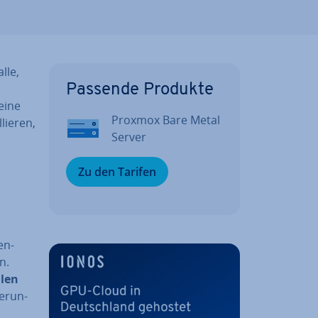
lle,
Passende Produkte
eine
Proxmox Bare Metal
ie­ren,
Server
Zu den Tarifen
en­
n.
­len
e­run­