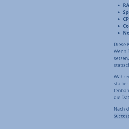
R
Sp
C
Co
Ne
Diese K
Wenn S
setzen
statisc
Während
stal­li
ten­ban
die Da
Nach de
Succes