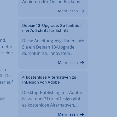
Anbietern für Online-Backups…
Mehr lesen
Debian 13-Upgrade: So funk­tio­
niert’s Schritt für Schritt
end.
Diese Anleitung zeigt Ihnen, wie
rameter
Sie ein Debian 13-Upgrade
er eine
durch­füh­ren, Ihr System…
Mehr lesen
 in­
für Da­
4 kos­ten­lo­se Al­ter­na­ti­ven zu
ser auf
InDesign von Adobe
Desktop-Pu­bli­shing mit Adobe
ist zu teuer? Für InDesign gibt
ted
es kos­ten­lo­se Al­ter­na­ti­ven,…
Mehr lesen