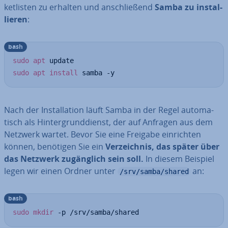
ket­lis­ten zu erhalten und an­schlie­ßend
Samba zu in­stal­
lie­ren
:
bash
sudo
apt
sudo
apt
install
 samba -y
Nach der In­stal­la­ti­on läuft Samba in der Regel au­to­ma­
tisch als Hin­ter­grund­dienst, der auf Anfragen aus dem
Netzwerk wartet. Bevor Sie eine Freigabe ein­rich­ten
können, benötigen Sie ein
Ver­zeich­nis, das später über
das Netzwerk zu­gäng­lich sein soll.
In diesem Beispiel
legen wir einen Ordner unter
an:
/srv/samba/shared
bash
sudo
mkdir
 -p /srv/samba/shared