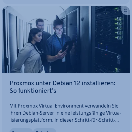
Proxmox unter Debian 12 in­stal­lie­ren:
So funk­tio­niert’s
Mit Proxmox Virtual En­vi­ron­ment ver­wan­deln Sie
Ihren Debian-Server in eine leis­tungs­fä­hi­ge Vir­tua­
li­sie­rungs­platt­form. In dieser Schritt-für-Schritt-
Anleitung erfahren Sie, wie Sie Proxmox unter