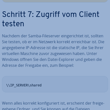
Schritt 7: Zugriff vom Client
testen
Nachdem der Samba-File­ser­ver ein­ge­rich­tet ist, sollten
Sie testen, ob er im Netzwerk korrekt er­reich­bar ist. Die
an­ge­ge­be­ne IP-Adresse ist die statische IP, die Sie Ihrer
vir­tu­el­len Maschine zuvor zu­ge­wie­sen haben. Unter
Windows öffnen Sie den Datei-Explorer und geben die
Adresse der Freigabe ein, zum Beispiel:
\\IP_SERVER\shared
Wenn alles korrekt kon­fi­gu­riert ist, erscheint der frei­ge­
ge­be­ne Ordner, und Sie können auf die Dateien