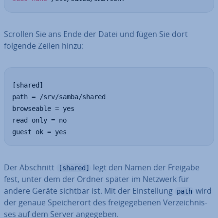
Scrollen Sie ans Ende der Datei und fügen Sie dort
folgende Zeilen hinzu:
[shared]

path = /srv/samba/shared

browseable = yes

read only = no

guest ok = yes
Der Abschnitt
legt den Namen der Freigabe
[shared]
fest, unter dem der Ordner später im Netzwerk für
andere Geräte sichtbar ist. Mit der Ein­stel­lung
wird
path
der genaue Spei­cher­ort des frei­ge­ge­be­nen Ver­zeich­nis­
ses auf dem Server angegeben.