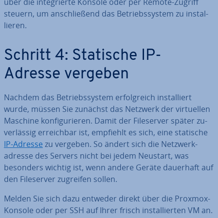
über die in­te­grier­te Konsole oder per Remote-Zugriff
steuern, um an­schlie­ßend das Be­triebs­sys­tem zu in­stal­
lie­ren.
Schritt 4: Statische IP-
Adresse vergeben
Nachdem das Be­triebs­sys­tem er­folg­reich in­stal­liert
wurde, müssen Sie zunächst das Netzwerk der vir­tu­el­len
Maschine kon­fi­gu­rie­ren. Damit der File­ser­ver später zu­
ver­läs­sig er­reich­bar ist, empfiehlt es sich, eine statische
IP-Adresse
zu vergeben. So ändert sich die Netz­werk­
adres­se des Servers nicht bei jedem Neustart, was
besonders wichtig ist, wenn andere Geräte dauerhaft auf
den File­ser­ver zugreifen sollen.
Melden Sie sich dazu entweder direkt über die Proxmox-
Konsole oder per SSH auf Ihrer frisch in­stal­lier­ten VM an.