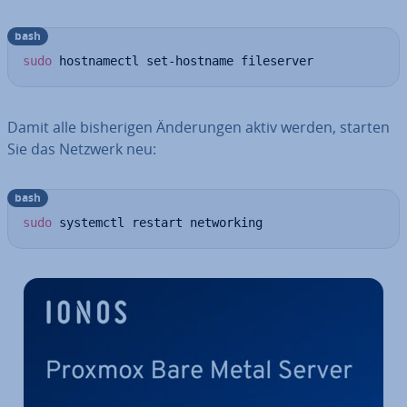
bash
sudo
 hostnamectl set-hostname fileserver
Damit alle bis­he­ri­gen Än­de­run­gen aktiv werden, starten
Sie das Netzwerk neu:
bash
sudo
 systemctl restart networking