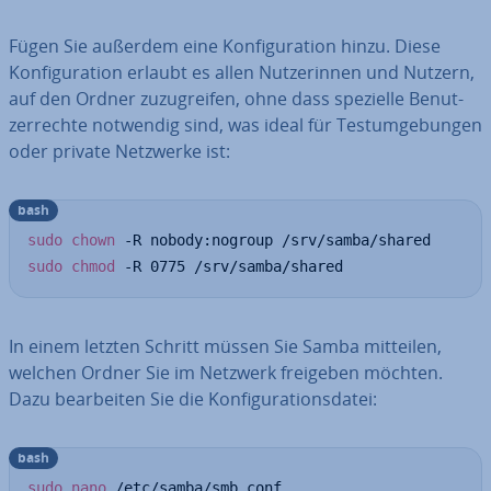
Fügen Sie außerdem eine Kon­fi­gu­ra­ti­on hinzu. Diese
Kon­fi­gu­ra­ti­on erlaubt es allen Nut­ze­rin­nen und Nutzern,
auf den Ordner zu­zu­grei­fen, ohne dass spezielle Be­nut­
zer­rech­te notwendig sind, was ideal für Test­um­ge­bun­gen
oder private Netzwerke ist:
bash
sudo
chown
sudo
chmod
 -R 0775 /srv/samba/shared
In einem letzten Schritt müssen Sie Samba mitteilen,
welchen Ordner Sie im Netzwerk freigeben möchten.
Dazu be­ar­bei­ten Sie die Kon­fi­gu­ra­ti­ons­da­tei:
bash
sudo
nano
 /etc/samba/smb.conf