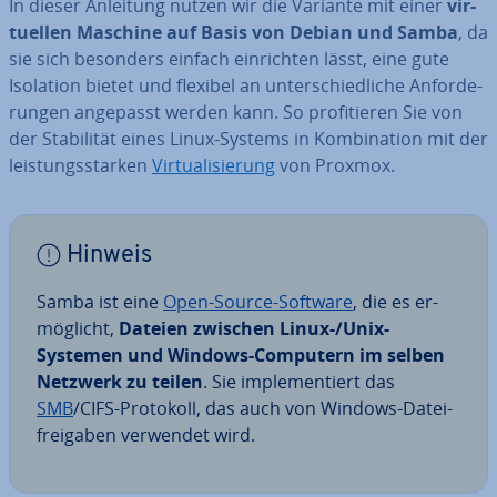
In dieser Anleitung nutzen wir die Variante mit einer
vir­
tu­el­len Maschine auf Basis von Debian und Samba
, da
sie sich besonders einfach ein­rich­ten lässt, eine gute
Isolation bietet und flexibel an un­ter­schied­li­che An­for­de­
run­gen angepasst werden kann. So pro­fi­tie­ren Sie von
der Sta­bi­li­tät eines Linux-Systems in Kom­bi­na­ti­on mit der
leis­tungs­star­ken
Vir­tua­li­sie­rung
von Proxmox.
Hinweis
Samba ist eine
Open-Source-Software
, die es er­
mög­licht,
Dateien zwischen Linux-/Unix-
Systemen und Windows-Computern im selben
Netzwerk zu teilen
. Sie im­ple­men­tiert das
SMB
/CIFS-Protokoll, das auch von Windows-Da­tei­
frei­ga­ben verwendet wird.