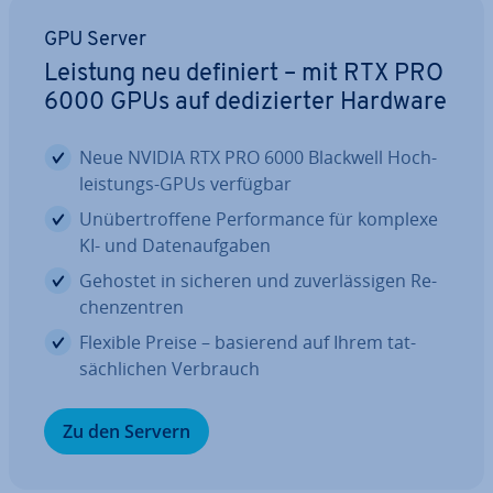
GPU Server
Leistung neu definiert – mit RTX PRO
6000 GPUs auf de­di­zier­ter Hardware
Neue NVIDIA RTX PRO 6000 Blackwell Hoch­
leis­tungs-GPUs verfügbar
Un­über­trof­fe­ne Per­for­mance für komplexe
KI- und Da­ten­auf­ga­ben
Gehostet in sicheren und zu­ver­läs­si­gen Re­
chen­zen­tren
Flexible Preise – basierend auf Ihrem tat­
säch­li­chen Verbrauch
Zu den Servern