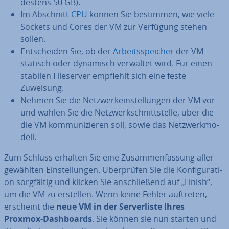
des­tens 50 GB).
Im Abschnitt
CPU
können Sie bestimmen, wie viele
Sockets und Cores der VM zur Verfügung stehen
sollen.
Ent­schei­den Sie, ob der
Ar­beits­spei­cher
der VM
statisch oder dynamisch verwaltet wird. Für einen
stabilen File­ser­ver empfiehlt sich eine feste
Zuweisung.
Nehmen Sie die Netz­werk­ein­stel­lun­gen der VM vor
und wählen Sie die Netz­werk­schnitt­stel­le, über die
die VM kom­mu­ni­zie­ren soll, sowie das Netz­werk­mo­
dell.
Zum Schluss erhalten Sie eine Zu­sam­men­fas­sung aller
gewählten Ein­stel­lun­gen. Über­prü­fen Sie die Kon­fi­gu­ra­ti­
on sorg­fäl­tig und klicken Sie an­schlie­ßend auf „Finish“,
um die VM zu erstellen. Wenn keine Fehler auftreten,
erscheint die
neue VM in der Ser­ver­lis­te Ihres
Proxmox-Da­sh­boards
. Sie können sie nun starten und