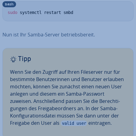
bash
sudo
 systemctl restart smbd
Nun ist Ihr Samba-Server be­triebs­be­reit.
Tipp
Wenn Sie den Zugriff auf Ihren File­ser­ver nur für
bestimmte Be­nut­ze­rin­nen und Benutzer erlauben
möchten, können Sie zunächst einen neuen User
anlegen und diesem ein Samba-Passwort
zuweisen. An­schlie­ßend passen Sie die Be­rech­ti­
gun­gen des Frei­ga­be­ord­ners an. In der Samba-
Kon­fi­gu­ra­ti­ons­da­tei müssen Sie dann unter der
Freigabe den User als
eintragen.
valid user