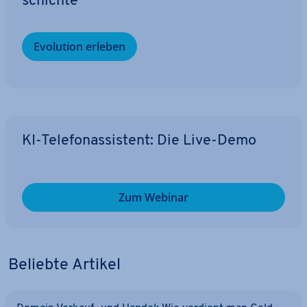
schich­te
Evolution erleben
KI-Te­le­fon­as­sis­tent: Die Live-Demo
Zum Webinar
Beliebte Artikel