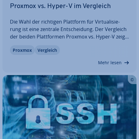
Proxmox vs. Hyper-V im Vergleich
Die Wahl der richtigen Plattform für Vir­tua­li­sie­
rung ist eine zentrale Ent­schei­dung. Der Vergleich
der beiden Platt­for­men Proxmox vs. Hyper-V zeigt,
dass diese sich in einigen Punkten un­ter­schei­den.
Proxmox
Vergleich
Während Proxmox mit Fle­xi­bi­li­tät und Open-
Source-Vorteilen überzeugt, punktet…
Mehr lesen