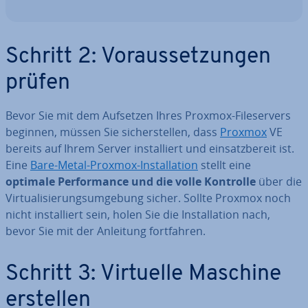
Schritt 2: Vor­aus­set­zun­gen
prüfen
Bevor Sie mit dem Aufsetzen Ihres Proxmox-File­ser­vers
beginnen, müssen Sie si­cher­stel­len, dass
Proxmox
VE
bereits auf Ihrem Server in­stal­liert und ein­satz­be­reit ist.
Eine
Bare-Metal-Proxmox-In­stal­la­ti­on
stellt eine
optimale Per­for­mance und die volle Kontrolle
über die
Vir­tua­li­sie­rungs­um­ge­bung sicher. Sollte Proxmox noch
nicht in­stal­liert sein, holen Sie die In­stal­la­ti­on nach,
bevor Sie mit der Anleitung fort­fah­ren.
Schritt 3: Virtuelle Maschine
erstellen