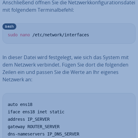
An­schlie­ßend öffnen Sie die Netz­werk­kon­fi­gu­ra­ti­ons­da­tei
mit folgendem Ter­mi­nal­be­fehl:
bash
sudo
nano
 /etc/network/interfaces
In dieser Datei wird fest­ge­legt, wie sich das System mit
dem Netzwerk verbindet. Fügen Sie dort die folgenden
Zeilen ein und passen Sie die Werte an Ihr eigenes
Netzwerk an:
auto ens18

iface ens18 inet static

address IP_SERVER

gateway ROUTER_SERVER

dns-nameservers IP_DNS_SERVER