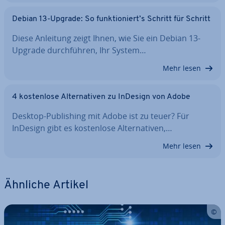
Debian 13-Upgrade: So funk­tio­niert’s Schritt für Schritt
Diese Anleitung zeigt Ihnen, wie Sie ein Debian 13-
Upgrade durch­füh­ren, Ihr System…
Mehr lesen
4 kos­ten­lo­se Al­ter­na­ti­ven zu InDesign von Adobe
Desktop-Pu­bli­shing mit Adobe ist zu teuer? Für
InDesign gibt es kos­ten­lo­se Al­ter­na­ti­ven,…
Mehr lesen
Ähnliche Artikel