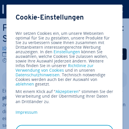
Digital Guide
Cookie-Einstellungen
Zum Haupt­in­halt springen
Proxmox-File­ser­ver erstellen:
Wir setzen Cookies ein, um unsere Webseiten
So funk­tio­niert’s!
optimal für Sie zu gestalten, unsere Produkte für
Sie zu verbessern sowie Ihnen zusammen mit
Drittanbietern interessengerechte Werbung
IONOS Redaktion
anzuzeigen. In den
Einstellungen
können Sie
Auf Facebook teilen
Auf Twitter teilen
Auf LinkedIn tei
10.11.2025
auswählen, welche Cookies Sie zulassen wollen,
8 mins
sowie Ihre Auswahl jederzeit ändern. Weitere
Infos finden Sie in unserer
Richtlinie zur
Verwendung von Cookies
und in unseren
Datenschutzhinweisen
. Technisch notwendige
Cookies werden auch bei der Auswahl von
In­halts­ver­zeich­nis
ablehnen
gesetzt.
Ein Proxmox-File­ser­ver dient dazu,
zentralen Spei­cher­
Mit einem Klick auf "
Akzeptieren
" stimmen Sie der
Verarbeitung und der Übermittlung Ihrer Daten
platz im Netzwerk be­reit­zu­stel­len
und Daten effizient
an Drittländer zu.
zwischen ver­schie­de­nen Geräten oder Usern zu teilen. In
dieser Anleitung erfahren Sie, wie Sie mit Proxmox VE
Impressum
einen solchen File­ser­ver ein­rich­ten. Ziel ist es, eine
sichere, per­for­man­te und war­tungs­freund­li­che Lösung