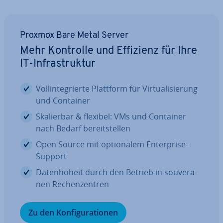
Proxmox Bare Metal Server
Mehr Kontrolle und Effizienz für Ihre
IT-In­fra­struk­tur
Voll­in­te­grier­te Plattform für Vir­tua­li­sie­rung
und Container
Ska­lier­bar & flexibel: VMs und Container
nach Bedarf be­reit­stel­len
Open Source mit op­tio­na­lem En­ter­pri­se-
Support
Da­ten­ho­heit durch den Betrieb in sou­ve­rä­
nen Re­chen­zen­tren
Zu den Kon­fi­gu­ra­tio­nen