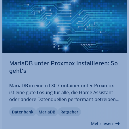
MariaDB unter Proxmox in­stal­lie­ren: So
geht‘s
MariaDB in einem LXC-Container unter Proxmox
ist eine gute Lösung für alle, die Home Assistant
oder andere Da­ten­quel­len per­for­mant betreiben
wollen. Durch die Trennung von Anwendung und
Datenbank
MariaDB
Ratgeber
Datenbank erhöhen Sie nicht nur die Sta­bi­li­tät
Ihres Systems, sondern schaffen auch…
Mehr lesen