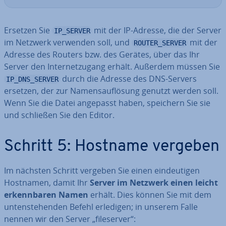
Ersetzen Sie
mit der IP-Adresse, die der Server
IP_SERVER
im Netzwerk verwenden soll, und
mit der
ROUTER_SERVER
Adresse des Routers bzw. des Gerätes, über das Ihr
Server den In­ter­net­zu­gang erhält. Außerdem müssen Sie
durch die Adresse des DNS-Servers
IP_DNS_SERVER
ersetzen, der zur Na­mens­auf­lö­sung genutzt werden soll.
Wenn Sie die Datei angepasst haben, speichern Sie sie
und schließen Sie den Editor.
Schritt 5: Hostname vergeben
Im nächsten Schritt vergeben Sie einen ein­deu­ti­gen
Hostnamen, damit Ihr
Server im Netzwerk einen leicht
er­kenn­ba­ren Namen
erhält. Dies können Sie mit dem
un­ten­ste­hen­den Befehl erledigen; in unserem Falle
nennen wir den Server „file­ser­ver“: