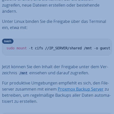
zugreifen, neue Dateien erstellen oder be­stehen­de
ändern.
Unter Linux binden Sie die Freigabe über das Terminal
ein, etwa mit:
bash
sudo
mount
 -t cifs //IP_SERVER/shared /mnt -o guest
Jetzt können Sie den Inhalt der Freigabe unter dem Ver­
zeich­nis
einsehen und darauf zugreifen.
/mnt
Für pro­duk­ti­ve Um­ge­bun­gen empfiehlt es sich, den File­
ser­ver zusammen mit einem
Proxmox Backup Server
zu
betreiben, um re­gel­mä­ßi­ge Backups aller Daten au­to­ma­
ti­siert zu erstellen.