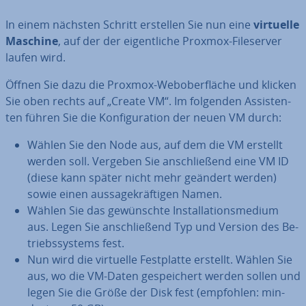
In einem nächsten Schritt erstellen Sie nun eine
virtuelle
Maschine
, auf der der ei­gent­li­che Proxmox-File­ser­ver
laufen wird.
Öffnen Sie dazu die Proxmox-Web­ober­flä­che und klicken
Sie oben rechts auf „Create VM“. Im folgenden As­sis­ten­
ten führen Sie die Kon­fi­gu­ra­ti­on der neuen VM durch:
Wählen Sie den Node aus, auf dem die VM erstellt
werden soll. Vergeben Sie an­schlie­ßend eine VM ID
(diese kann später nicht mehr geändert werden)
sowie einen aus­sa­ge­kräf­ti­gen Namen.
Wählen Sie das ge­wünsch­te In­stal­la­ti­ons­me­di­um
aus. Legen Sie an­schlie­ßend Typ und Version des Be­
triebs­sys­tems fest.
Nun wird die virtuelle Fest­plat­te erstellt. Wählen Sie
aus, wo die VM-Daten ge­spei­chert werden sollen und
legen Sie die Größe der Disk fest (empfohlen: min­