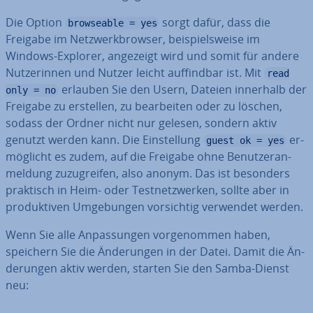
Die Option
sorgt dafür, dass die
browseable = yes
Freigabe im Netz­werk­brow­ser, bei­spiels­wei­se im
Windows-Explorer, angezeigt wird und somit für andere
Nut­ze­rin­nen und Nutzer leicht auf­find­bar ist. Mit
read
erlauben Sie den Usern, Dateien innerhalb der
only = no
Freigabe zu erstellen, zu be­ar­bei­ten oder zu löschen,
sodass der Ordner nicht nur gelesen, sondern aktiv
genutzt werden kann. Die Ein­stel­lung
er­
guest ok = yes
mög­licht es zudem, auf die Freigabe ohne Be­nut­zer­an­
mel­dung zu­zu­grei­fen, also anonym. Das ist besonders
praktisch in Heim- oder Test­netz­wer­ken, sollte aber in
pro­duk­ti­ven Um­ge­bun­gen vor­sich­tig verwendet werden.
Wenn Sie alle An­pas­sun­gen vor­ge­nom­men haben,
speichern Sie die Än­de­run­gen in der Datei. Damit die Än­
de­run­gen aktiv werden, starten Sie den Samba-Dienst
neu: