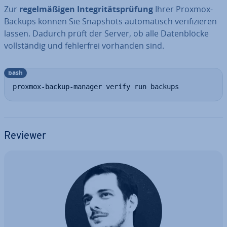
Zur
re­gel­mä­ßi­gen In­te­gri­täts­prü­fung
Ihrer Proxmox-
Backups können Sie Snapshots au­to­ma­tisch ve­ri­fi­zie­ren
lassen. Dadurch prüft der Server, ob alle Da­ten­blö­cke
voll­stän­dig und feh­ler­frei vorhanden sind.
bash
proxmox-backup-manager verify run backups
Reviewer