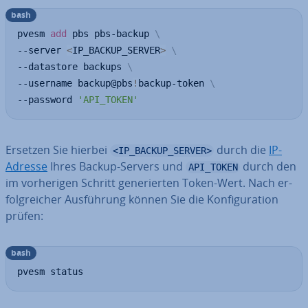
bash
pvesm 
add
 pbs pbs-backup 
\
--server 
<
IP_BACKUP_SERVER
>
\
--datastore backups 
\
--username backup@pbs
!
backup-token 
\
--password 
'API_TOKEN'
Ersetzen Sie hierbei
durch die
IP-
<IP_BACKUP_SERVER>
Adresse
Ihres Backup-Servers und
durch den
API_TOKEN
im vor­he­ri­gen Schritt ge­ne­rier­ten Token-Wert. Nach er­
folg­rei­cher Aus­füh­rung können Sie die Kon­fi­gu­ra­ti­on
prüfen:
bash
pvesm status