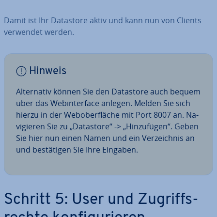
Damit ist Ihr Datastore aktiv und kann nun von Clients
verwendet werden.
Hinweis
Al­ter­na­tiv können Sie den Datastore auch bequem
über das Web­in­ter­face anlegen. Melden Sie sich
hierzu in der Web­ober­flä­che mit Port 8007 an. Na­
vi­gie­ren Sie zu „Datastore“ -> „Hin­zu­fü­gen“. Geben
Sie hier nun einen Namen und ein Ver­zeich­nis an
und be­stä­ti­gen Sie Ihre Eingaben.
Schritt 5: User und Zu­griffs­