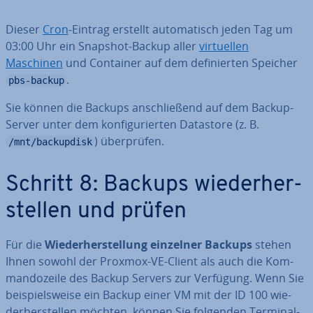
Dieser
Cron
-Eintrag erstellt au­to­ma­tisch jeden Tag um
03:00 Uhr ein Snapshot-Backup aller
vir­tu­el­len
Maschinen
und Container auf dem de­fi­nier­ten Speicher
.
pbs-backup
Sie können die Backups an­schlie­ßend auf dem Backup-
Server unter dem kon­fi­gu­rier­ten Datastore (z. B.
) über­prü­fen.
/mnt/backupdisk
Schritt 8: Backups wie­der­her­
stel­len und prüfen
Für die
Wie­der­her­stel­lung einzelner Backups
stehen
Ihnen sowohl der Proxmox-VE-Client als auch die Kom­
man­do­zei­le des Backup Servers zur Verfügung. Wenn Sie
bei­spiels­wei­se ein Backup einer VM mit der ID 100 wie­
der­her­stel­len möchten, können Sie folgenden Ter­mi­nal­