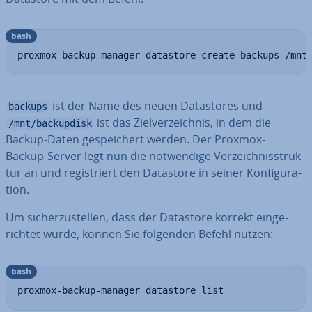
bash
proxmox-backup-manager datastore create backups /mnt
ist der Name des neuen Da­tasto­res und
backups
ist das Ziel­ver­zeich­nis, in dem die
/mnt/backupdisk
Backup-Daten ge­spei­chert werden. Der Proxmox-
Backup-Server legt nun die not­wen­di­ge Ver­zeich­nis­struk­
tur an und re­gis­triert den Datastore in seiner Kon­fi­gu­ra­
ti­on.
Um si­cher­zu­stel­len, dass der Datastore korrekt ein­ge­
rich­tet wurde, können Sie folgenden Befehl nutzen:
bash
proxmox-backup-manager datastore list