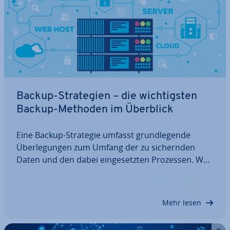
Backup-Stra­te­gien – die wich­tigs­ten
Backup-Methoden im Überblick
Eine Backup-Strategie umfasst grund­le­gen­de
Über­le­gun­gen zum Umfang der zu si­chern­den
Daten und den dabei ein­ge­setz­ten Prozessen. Was
muss wie häufig auf welchen Systemen gesichert
werden? Neben dem Anlegen von Backups stehen
Testen und Wie­der­her­stel­len im Fokus. Eine
Mehr lesen
solide…