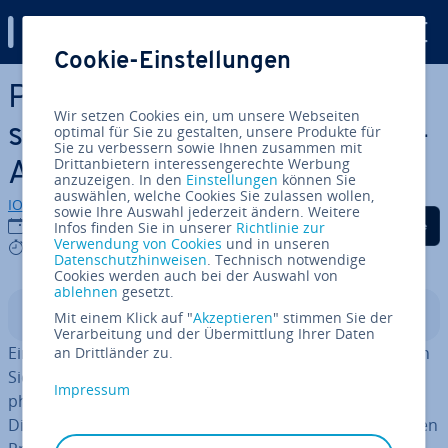
Digital Guide
Cookie-Einstellungen
Zum Haupt­in­halt springen
Proxmox-Backup-Server in­
Wir setzen Cookies ein, um unsere Webseiten
stal­lie­ren: Schritt-für-Schritt-
optimal für Sie zu gestalten, unsere Produkte für
Sie zu verbessern sowie Ihnen zusammen mit
Drittanbietern interessengerechte Werbung
Anleitung
anzuzeigen. In den
Einstellungen
können Sie
auswählen, welche Cookies Sie zulassen wollen,
IONOS Redaktion
sowie Ihre Auswahl jederzeit ändern. Weitere
Auf Facebook teilen
Auf Twitter teilen
Auf LinkedIn tei
10.11.2025
Infos finden Sie in unserer
Richtlinie zur
Verwendung von Cookies
und in unseren
8 mins
Datenschutzhinweisen
. Technisch notwendige
Cookies werden auch bei der Auswahl von
ablehnen
gesetzt.
In­halts­ver­zeich­nis
Mit einem Klick auf "
Akzeptieren
" stimmen Sie der
Verarbeitung und der Übermittlung Ihrer Daten
Ein Proxmox-Backup-Server ist ein Dienst zur ef­fi­zi­en­ten
an Drittländer zu.
Sicherung von vir­tu­el­len Maschinen, Con­tai­nern und
Impressum
phy­si­schen Hosts innerhalb einer Proxmox-Umgebung.
Diese Anleitung zeigt Ihnen Schritt für Schritt, wie Sie den