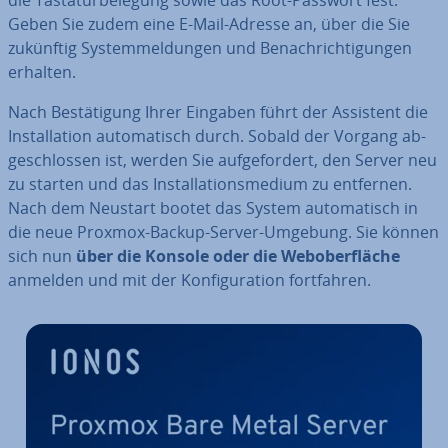
die Tas­ta­tur­be­le­gung sowie das Root-Passwort fest.
Geben Sie zudem eine E-Mail-Adresse an, über die Sie
zukünftig Sys­tem­mel­dun­gen und Be­nach­rich­ti­gun­gen
erhalten.
Nach Be­stä­ti­gung Ihrer Eingaben führt der Assistent die
In­stal­la­ti­on au­to­ma­tisch durch. Sobald der Vorgang ab­
ge­schlos­sen ist, werden Sie auf­ge­for­dert, den Server neu
zu starten und das In­stal­la­ti­ons­me­di­um zu entfernen.
Nach dem Neustart bootet das System au­to­ma­tisch in
die neue Proxmox-Backup-Server-Umgebung. Sie können
sich nun
über die Konsole oder die Web­ober­flä­che
anmelden und mit der Kon­fi­gu­ra­ti­on fort­fah­ren.