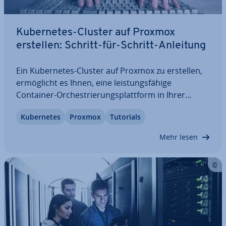
Ku­ber­netes-Cluster auf Proxmox
erstellen: Schritt-für-Schritt-Anleitung
Ein Ku­ber­netes-Cluster auf Proxmox zu erstellen,
er­mög­licht es Ihnen, eine leis­tungs­fä­hi­ge
Container-Or­ches­trie­rungs­platt­form in Ihrer
eigenen vir­tua­li­sier­ten Umgebung zu betreiben.
Ku­ber­netes
Proxmox
Tutorials
Diese Schritt-für-Schritt-Anleitung zeigt, wie Sie
VMs vor­be­rei­ten, Templates erstellen und…
Mehr lesen