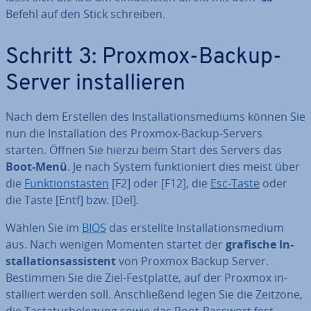
Befehl auf den Stick schreiben.
Schritt 3: Proxmox-Backup-
Server in­stal­lie­ren
Nach dem Erstellen des In­stal­la­ti­ons­me­di­ums können Sie
nun die In­stal­la­ti­on des Proxmox-Backup-Servers
starten. Öffnen Sie hierzu beim Start des Servers das
Boot-Menü
. Je nach System funk­tio­niert dies meist über
die
Funk­ti­ons­tas­ten
[F2] oder [F12], die
Esc-Taste
oder
die Taste [Entf] bzw. [Del].
Wählen Sie im
BIOS
das erstellte In­stal­la­ti­ons­me­di­um
aus. Nach wenigen Momenten startet der
grafische In­
stal­la­ti­ons­as­sis­tent
von Proxmox Backup Server.
Bestimmen Sie die Ziel-Fest­plat­te, auf der Proxmox in­
stal­liert werden soll. An­schlie­ßend legen Sie die Zeitzone,