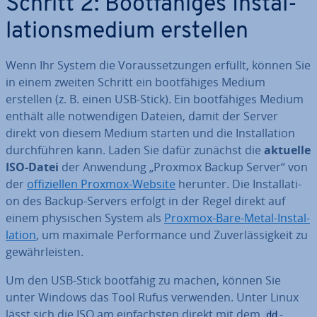
Schritt 2: Boot­fä­hi­ges In­stal­
la­ti­ons­me­di­um erstellen
Wenn Ihr System die Vor­aus­set­zun­gen erfüllt, können Sie
in einem zweiten Schritt ein boot­fä­hi­ges Medium
erstellen (z. B. einen USB-Stick). Ein boot­fä­hi­ges Medium
enthält alle not­wen­di­gen Dateien, damit der Server
direkt von diesem Medium starten und die In­stal­la­ti­on
durch­füh­ren kann. Laden Sie dafür zunächst die
aktuelle
ISO-Datei
der Anwendung „Proxmox Backup Server“ von
der
of­fi­zi­el­len Proxmox-Website
herunter. Die In­stal­la­ti­
on des Backup-Servers erfolgt in der Regel direkt auf
einem phy­si­schen System als
Proxmox-Bare-Metal-In­stal­
la­ti­on
, um maximale Per­for­mance und Zu­ver­läs­sig­keit zu
ge­währ­leis­ten.
Um den USB-Stick bootfähig zu machen, können Sie
unter Windows das Tool Rufus verwenden. Unter Linux
lässt sich die ISO am ein­fachs­ten direkt mit dem
-
dd