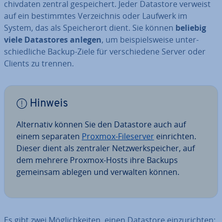
chiv­da­ten zentral ge­spei­chert. Jeder Datastore verweist
auf ein be­stimm­tes Ver­zeich­nis oder Laufwerk im
System, das als Spei­cher­ort dient. Sie können
beliebig
viele Da­tasto­res anlegen
, um bei­spiels­wei­se un­ter­
schied­li­che Backup-Ziele für ver­schie­de­ne Server oder
Clients zu trennen.
Hinweis
Al­ter­na­tiv können Sie den Datastore auch auf
einem separaten
Proxmox-File­ser­ver
ein­rich­ten.
Dieser dient als zentraler Netz­werk­spei­cher, auf
dem mehrere Proxmox-Hosts ihre Backups
gemeinsam ablegen und verwalten können.
Es gibt zwei Mög­lich­kei­ten, einen Datastore ein­zu­rich­ten: