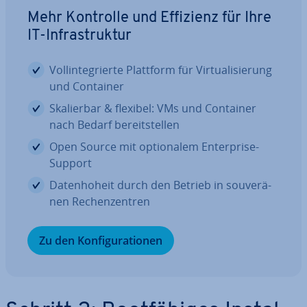
Mehr Kontrolle und Effizienz für Ihre
IT-In­fra­struk­tur
Voll­in­te­grier­te Plattform für Vir­tua­li­sie­rung
und Container
Ska­lier­bar & flexibel: VMs und Container
nach Bedarf be­reit­stel­len
Open Source mit op­tio­na­lem En­ter­pri­se-
Support
Da­ten­ho­heit durch den Betrieb in sou­ve­rä­
nen Re­chen­zen­tren
Zu den Kon­fi­gu­ra­tio­nen