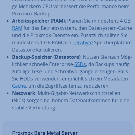
ge Mehrkern-CPU ver­bes­sert die Per­for­mance beim
Proxmox-Backup.
Ar­beits­spei­cher (RAM)
: Planen Sie min­des­tens 4 GB
RAM
für das Be­triebs­sys­tem, den Da­tei­sys­tem-Cache
und die Proxmox-Dienste ein. Zu­sätz­lich sollten Sie
min­des­tens 1 GB RAM pro
Terabyte
Spei­cher­platz im
Datastore kal­ku­lie­ren.
Backup-Speicher (Datastore)
: Nutzen Sie nach Mög­
lich­keit schnelle En­ter­pri­se-
SSDs
, da Backups häufig
zufällige Lese- und Schreib­vor­gän­ge erzeugen. Falls
Sie HDDs verwenden, empfiehlt sich ein Metadaten-
Cache
, um die Zu­griffs­zei­ten zu re­du­zie­ren.
Netzwerk
: Multi-Gigabit-Netz­werk­schnitt­stel­len
(NICs) sorgen bei hohem Da­ten­auf­kom­men für eine
stabile Ver­bin­dung.
Proxmox Bare Metal Server