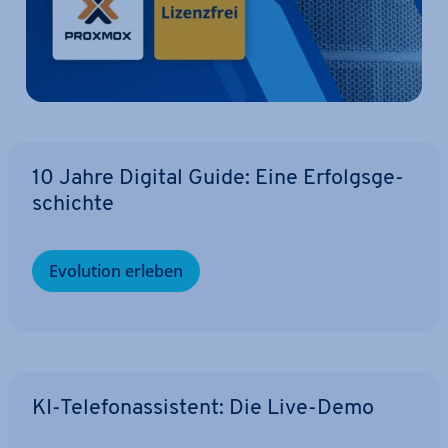
10 Jahre Digital Guide: Eine Er­folgs­ge­
schich­te
Evolution erleben
KI-Te­le­fon­as­sis­tent: Die Live-Demo