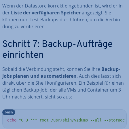
Wenn der Datastore korrekt ein­ge­bun­den ist, wird er in
der
Liste der ver­füg­ba­ren Speicher
angezeigt. Sie
können nun Test-Backups durch­füh­ren, um die Ver­bin­
dung zu ve­ri­fi­zie­ren.
Schritt 7: Backup-Aufträge
ein­rich­ten
Sobald die Ver­bin­dung steht, können Sie Ihre
Backup-
Jobs planen und au­to­ma­ti­sie­ren
. Auch dies lässt sich
direkt über die Shell kon­fi­gu­rie­ren. Ein Beispiel für einen
täglichen Backup-Job, der alle VMs und Container um 3
Uhr nachts sichert, sieht so aus:
bash
echo
"0 3 *** root /usr/sbin/vzdump --all --storage 