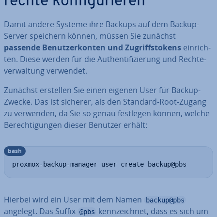
rech­te kon­fi­gu­rie­ren
Damit andere Systeme ihre Backups auf dem Backup-
Server speichern können, müssen Sie zunächst
passende Be­nut­zer­kon­ten und Zu­griffsto­kens
ein­rich­
ten. Diese werden für die Au­then­ti­fi­zie­rung und Rech­te­
ver­wal­tung verwendet.
Zunächst erstellen Sie einen eigenen User für Backup-
Zwecke. Das ist sicherer, als den Standard-Root-Zugang
zu verwenden, da Sie so genau festlegen können, welche
Be­rech­ti­gun­gen dieser Benutzer erhält:
bash
proxmox-backup-manager user create backup@pbs
Hierbei wird ein User mit dem Namen
backup@pbs
angelegt. Das Suffix
kenn­zeich­net, dass es sich um
@pbs