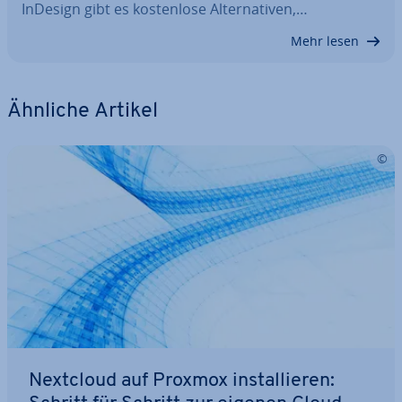
InDesign gibt es kos­ten­lo­se Al­ter­na­ti­ven,…
Mehr lesen
Ähnliche Artikel
Nextcloud auf Proxmox in­stal­lie­ren: