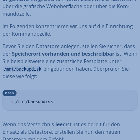
über die grafische Web­ober­flä­che oder über die Kom­
man­do­zei­le.
Im Folgenden kon­zen­trie­ren wir uns auf die Ein­rich­tung
per Kom­man­do­zei­le.
Bevor Sie den Datastore anlegen, stellen Sie sicher, dass
der
Spei­cher­ort vorhanden und be­schreib­bar
ist. Wenn
Sie bei­spiels­wei­se eine zu­sätz­li­che Fest­plat­te unter
ein­ge­bun­den haben, über­prü­fen Sie
/mnt/backupdisk
diese wie folgt:
bash
ls
 /mnt/backupdisk
Wenn das Ver­zeich­nis
leer
ist, ist es bereit für den
Einsatz als Datastore. Erstellen Sie nun den neuen
Datastore mit dem Befehl: