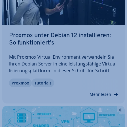
Proxmox unter Debian 12 in­stal­lie­ren:
So funk­tio­niert’s
Mit Proxmox Virtual En­vi­ron­ment ver­wan­deln Sie
Ihren Debian-Server in eine leis­tungs­fä­hi­ge Vir­tua­
li­sie­rungs­platt­form. In dieser Schritt-für-Schritt-
Anleitung erfahren Sie, wie Sie Proxmox unter
Proxmox
Tutorials
Debian 12 in­stal­lie­ren und optimal ein­rich­ten. Sie
erfahren, wie Sie das Re­po­si­to­ry…
Mehr lesen