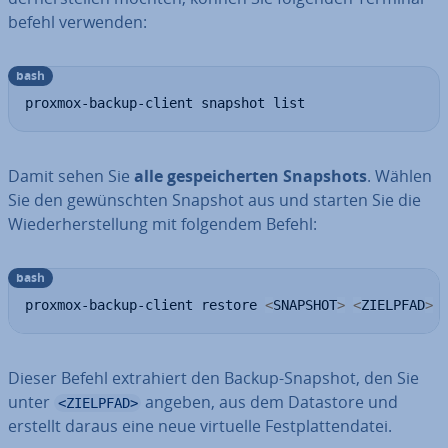
be­fehl verwenden:
bash
proxmox-backup-client snapshot list
Damit sehen Sie
alle ge­spei­cher­ten Snapshots
. Wählen
Sie den ge­wünsch­ten Snapshot aus und starten Sie die
Wie­der­her­stel­lung mit folgendem Befehl:
bash
proxmox-backup-client restore 
<
SNAPSHOT
>
<
ZIELPFAD
>
Dieser Befehl ex­tra­hiert den Backup-Snapshot, den Sie
unter
angeben, aus dem Datastore und
<ZIELPFAD>
erstellt daraus eine neue virtuelle Fest­plat­ten­da­tei.