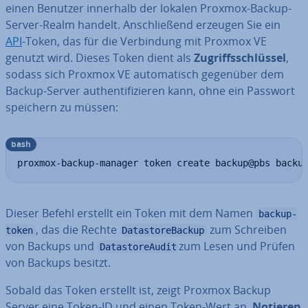
einen Benutzer innerhalb der lokalen Proxmox-Backup-
Server-Realm handelt. An­schlie­ßend erzeugen Sie ein
API
-Token, das für die Ver­bin­dung mit Proxmox VE
genutzt wird. Dieses Token dient als
Zu­griffs­schlüs­sel
,
sodass sich Proxmox VE au­to­ma­tisch gegenüber dem
Backup-Server au­then­ti­fi­zie­ren kann, ohne ein Passwort
speichern zu müssen:
bash
proxmox-backup-manager token create backup@pbs backu
Dieser Befehl erstellt ein Token mit dem Namen
backup-
, das die Rechte
zum Schreiben
token
DatastoreBackup
von Backups und
zum Lesen und Prüfen
DatastoreAudit
von Backups besitzt.
Sobald das Token erstellt ist, zeigt Proxmox Backup
Server eine Token-ID und einen Token-Wert an.
Notieren