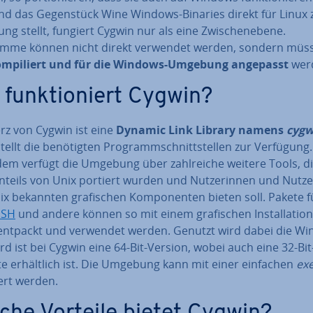
d das Ge­gen­stück Wine Windows-Binaries direkt für Linux 
ng stellt, fungiert Cygwin nur als eine Zwi­schen­ebe­ne.
mme können nicht direkt verwendet werden, sondern müs
m­pi­liert und für die Windows-Umgebung angepasst
wer
 funk­tio­niert Cygwin?
rz von Cygwin ist eine
Dynamic Link Library namens
cygw
tellt die be­nö­tig­ten Pro­gramm­schnitt­stel­len zur Verfügung.
em verfügt die Umgebung über zahl­rei­che weitere Tools, d
n­teils von Unix portiert wurden und Nut­ze­rin­nen und Nutze
x bekannten gra­fi­schen Kom­po­nen­ten bieten soll. Pakete f
SSH
und andere können so mit einem gra­fi­schen In­stal­la­ti­o
 entpackt und verwendet werden. Genutzt wird dabei die Win
d ist bei Cygwin eine 64-Bit-Version, wobei auch eine 32-Bit
e er­hält­lich ist. Die Umgebung kann mit einer einfachen
ex
liert werden.