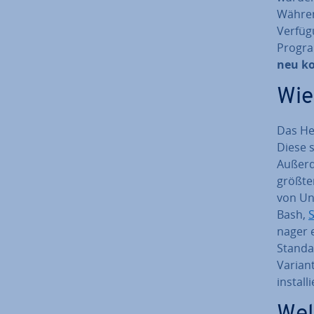
Währen
Verfügu
Progra
neu ko
Wie
Das He
Diese s
Außerd
größ­te
von Uni
Bash,
na­ger
Standar
Variant
in­stal­