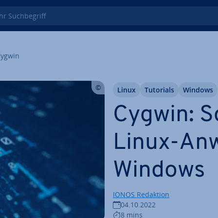
 Such­be­griff
ygwin
Linux
Tutorials
Windows
Cygwin: S
Linux-An­w
Windows
IONOS Redaktion
04.10.2022
8 mins