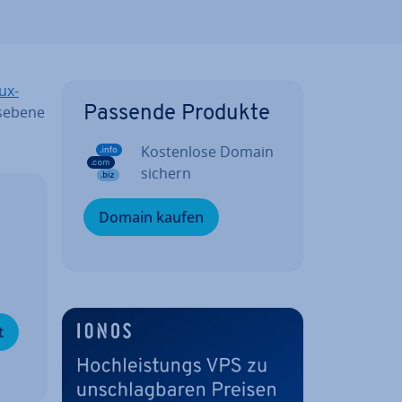
ux-
­ebe­ne
Passende Produkte
Kos­ten­lo­se Domain
sichern
Domain kaufen
­
t