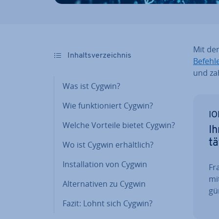
Mit de
In­halts­ver­zeich­nis
Befehl
und zah
Was ist Cygwin?
Wie funk­tio­niert Cygwin?
IO
Welche Vorteile bietet Cygwin?
Ih
tä
Wo ist Cygwin er­hält­lich?
In­stal­la­ti­on von Cygwin
Fra
mi
Al­ter­na­ti­ven zu Cygwin
gün
Fazit: Lohnt sich Cygwin?