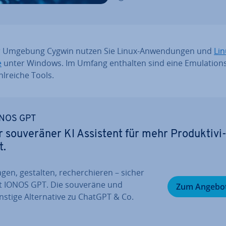
r Umgebung Cygwin nutzen Sie Linux-An­wen­dun­gen und
Lin
e
unter Windows. Im Umfang enthalten sind eine Emu­la­ti­ons
l­rei­che Tools.
NOS GPT
r sou­ve­rä­ner KI Assistent für mehr Pro­duk­ti­vi
t.
gen, gestalten, re­cher­chie­ren – sicher
t IONOS GPT. Die souveräne und
Zum Angebo
stige Al­ter­na­ti­ve zu ChatGPT & Co.