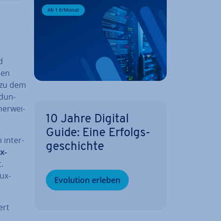
d
den
 zu dem
­dun­
er­wei­
10 Jahre Digital
Guide: Eine Er­folgs­
in­ter­
ge­schich­te
x-
.
nux-
Evolution erleben
ert
.