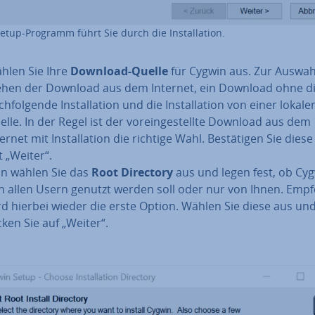
etup-Programm führt Sie durch die In­stal­la­ti­on.
hlen Sie Ihre
Download-Quelle
für Cygwin aus. Zur Auswah
ehen der Download aus dem Internet, ein Download ohne di
h­fol­gen­de In­stal­la­ti­on und die In­stal­la­ti­on von einer lokale
elle. In der Regel ist der vor­ein­ge­stell­te Download aus dem
ernet mit In­stal­la­ti­on die richtige Wahl. Be­stä­ti­gen Sie dies
t „Weiter“.
n wählen Sie das
Root Directory
aus und legen fest, ob Cy
n allen Usern genutzt werden soll oder nur von Ihnen. Emp
rd hierbei wieder die erste Option. Wählen Sie diese aus un
cken Sie auf „Weiter“.