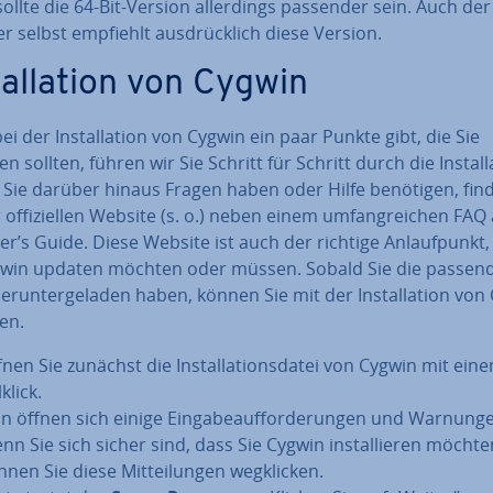
sollte die 64-Bit-Version al­ler­dings passender sein. Auch der
r selbst empfiehlt aus­drück­lich diese Version.
tal­la­ti­on von Cygwin
ei der In­stal­la­ti­on von Cygwin ein paar Punkte gibt, die Sie
n sollten, führen wir Sie Schritt für Schritt durch die In­stal­la­
n Sie darüber hinaus Fragen haben oder Hilfe benötigen, fin
 of­fi­zi­el­len Website (s. o.) neben einem um­fang­rei­chen FA
r’s Guide. Diese Website ist auch der richtige An­lauf­punkt
gwin updaten möchten oder müssen. Sobald Sie die passen
er­un­ter­ge­la­den haben, können Sie mit der In­stal­la­ti­on vo
en.
fnen Sie zunächst die In­stal­la­ti­ons­da­tei von Cygwin mit ei
­klick.
n öffnen sich einige Ein­ga­be­auf­for­de­run­gen und Warnung
nn Sie sich sicher sind, dass Sie Cygwin in­stal­lie­ren möchte
nen Sie diese Mit­tei­lun­gen weg­kli­cken.