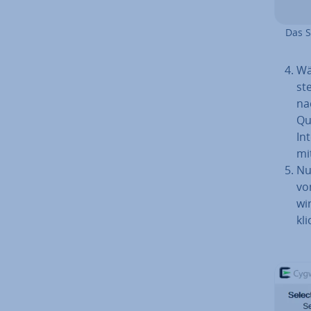
Das S
Wä
st
nac
Qu
Int
mi
Nu
vo
wi
kli