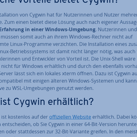
che Vorteile bietet Cygwin?
stal­la­ti­on von Cygwin hat für Nut­ze­rin­nen und Nutzer mehre
le. Zum einen bietet diese Lösung auch nach eigener Aussag
-Erfahrung in einer Windows-Umgebung
. Nut­ze­rin­nen und
 müssen somit auch an ihrem Windows-Rechner nicht auf
te Linux-Programme ver­zich­ten. Die In­stal­la­ti­on eines zu­sät
nux-Be­triebs­sys­tems ist damit nicht länger nötig, was auch 
k­le­rin­nen und Ent­wick­ler von Vorteil ist. Die Unix-Shell wär
nicht für Windows er­hält­lich und durch den ebenfalls vor­h
erver lässt sich ein lokales xterm öffnen. Dazu ist Cygwin a
om­pa­ti­bel mit einigen älteren Windows-Systemen und kann 
ti­ve zu WSL-Um­ge­bun­gen genutzt werden.
ist Cygwin er­hält­lich?
 ist kostenlos auf der
of­fi­zi­el­len Website
er­hält­lich. Dabei 
h ent­schei­den, ob Sie Cygwin in einer 64-Bit-Version her­un­ter
 oder statt­des­sen zur 32-Bit-Variante greifen. In den meis