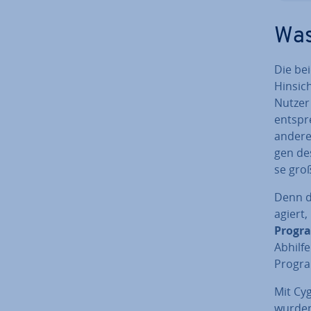
Was
Die be
Hinsich
Nutzer
ent­sp
andere
gen de
se gro
Denn di
agiert,
Progra
Abhilfe
Progra
Mit Cy
wurden,