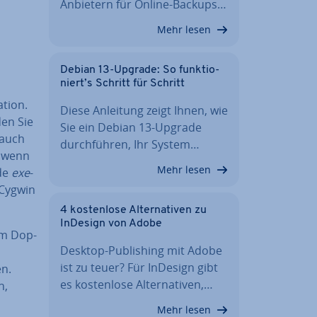
Anbietern für Online-Backups…
Mehr lesen
Debian 13-Upgrade: So funk­tio­
niert’s Schritt für Schritt
ti­on.
Diese Anleitung zeigt Ihnen, wie
den Sie
Sie ein Debian 13-Upgrade
Q auch
durch­füh­ren, Ihr System…
, wenn
Mehr lesen
de
exe
-
n Cygwin
4 kos­ten­lo­se Al­ter­na­ti­ven zu
InDesign von Adobe
nem Dop­
Desktop-Pu­bli­shing mit Adobe
ist zu teuer? Für InDesign gibt
en.
es kos­ten­lo­se Al­ter­na­ti­ven,…
n,
Mehr lesen