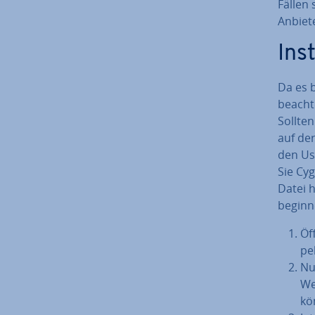
Fällen 
Anbiete
In­s
Da es b
beachte
Sollte
auf der
den Use
Sie Cy
Datei h
beginn
Öf
pel
Nu
We
kön