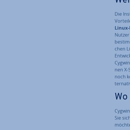
Wel
Die In­
Vortei
Linux
Nutzer
bestimm
chen Li
Ent­wic
Cygwin 
nen X-S
noch k
ter­na­
Wo 
Cygwin
Sie sic
möchten