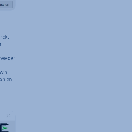
l
rekt
n
e wieder
gwin
fohlen
d