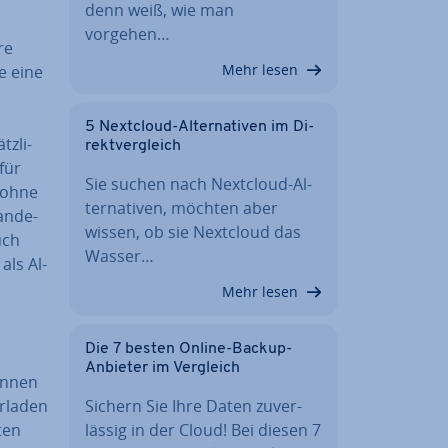
denn weiß, wie man
vorgehen…
re
Mehr lesen
e eine
5 Nextcloud-Al­ter­na­ti­ven im Di­
z­li­
rekt­ver­gleich
für
Sie suchen nach Nextcloud-Al­
e ohne
ter­na­ti­ven, möchten aber
an­de­
wissen, ob sie Nextcloud das
uch
Wasser…
als Al­
Mehr lesen
Die 7 besten Online-Backup-
Anbieter im Vergleich
können
­la­den
Sichern Sie Ihre Daten zu­ver­
ten
läs­sig in der Cloud! Bei diesen 7