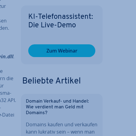
zur
KI-Te­le­fon­as­sis­tent:
sen
Die Live-Demo
den.
Zum Webinar
in.dll
.
ie
rn die
Beliebte Artikel
ür
ns­ma­
32 API.
Domain Verkauf- und Handel:
-
Wie verdient man Geld mit
Domains?
e
-Datei
Domains kaufen und verkaufen
kann lukrativ sein – wenn man