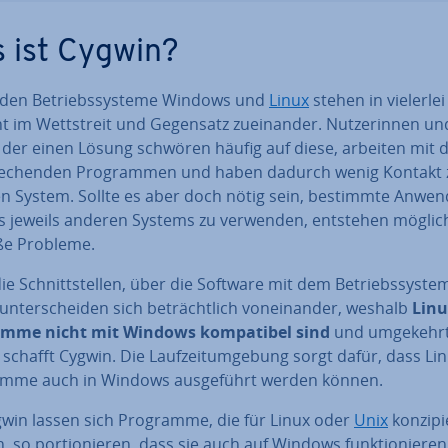
 ist Cygwin?
iden Be­triebs­sys­te­me Windows und
Linux
stehen in vielerlei
t im Wett­streit und Gegensatz zu­ein­an­der. Nut­ze­rin­nen un
 der einen Lösung schwören häufig auf diese, arbeiten mit 
re­chen­den Pro­gram­men und haben dadurch wenig Kontakt
n System. Sollte es aber doch nötig sein, bestimmte An­wen
s jeweils anderen Systems zu verwenden, entstehen mög­li­ch
ße Probleme.
e Schnitt­stel­len, über die Software mit dem Be­triebs­sys­tem 
 un­ter­schei­den sich be­trächt­lich von­ein­an­der, weshalb
Linu
mme nicht mit Windows kom­pa­ti­bel sind
und umgekehrt
 schafft Cygwin. Die Lauf­zeit­um­ge­bung sorgt dafür, dass Li
mme auch in Windows aus­ge­führt werden können.
gwin lassen sich Programme, die für Linux oder
Unix
kon­zi­pi
 so por­tio­nie­ren, dass sie auch auf Windows funk­tio­nie­ren