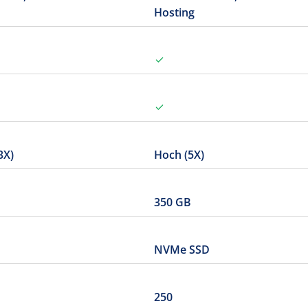
Hosting
3X)
Hoch (5X)
350 GB
NVMe SSD
250