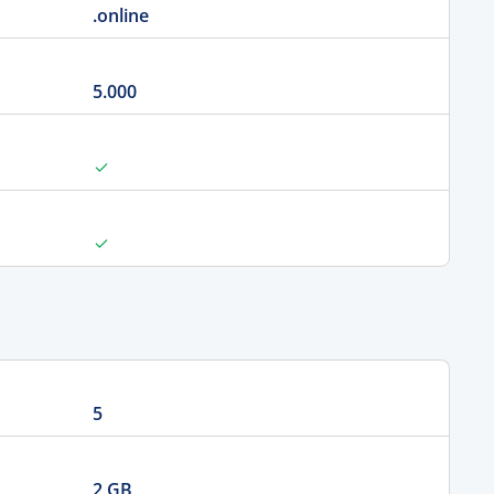
.online
5.000
5
2 GB