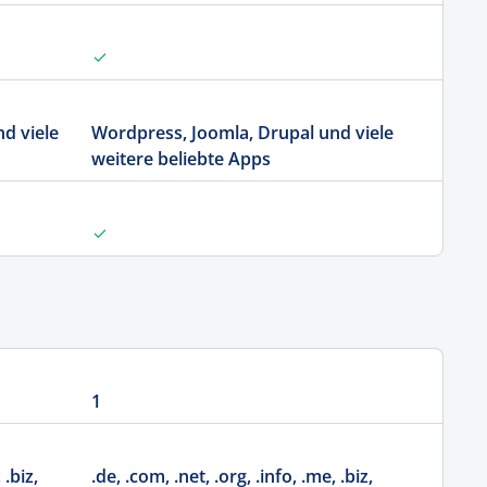
d viele
Wordpress, Joomla, Drupal und viele
weitere beliebte Apps
1
 .biz,
.de, .com, .net, .org, .info, .me, .biz,