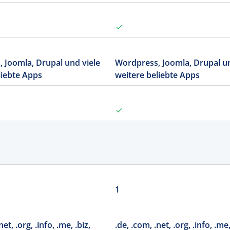
 Joomla, Drupal und viele
Wordpress, Joomla, Drupal un
liebte Apps
weitere beliebte Apps
1
net, .org, .info, .me, .biz,
.de, .com, .net, .org, .info, .me,