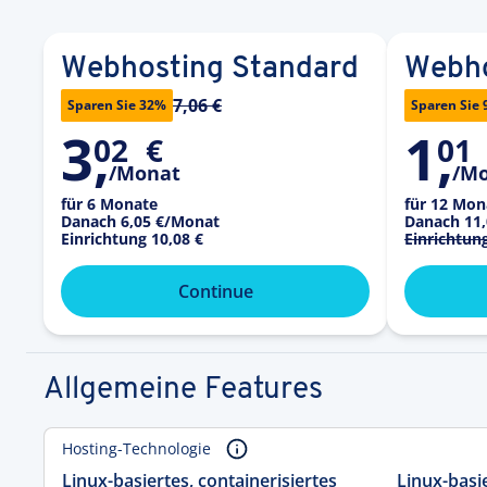
Webhosting Standard
Webho
7,06 €
Sparen Sie 32%
Sparen Sie
3
,
1
,
02
€
01
/Monat
/M
für 6 Monate
für 12 Mon
Danach
6,05 €
/Monat
Danach
11,
Einrichtung
10,08 €
Einrichtun
Continue
Allgemeine Features
Hosting-Technologie
Linux-basiertes, containerisiertes
Linux-basie