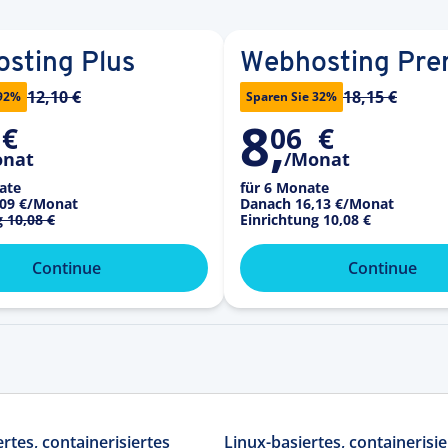
sting Plus
Webhosting Pr
12,10 €
18,15 €
 92%
Sparen Sie 32%
8
,
€
06
€
onat
/Monat
ate
für 6 Monate
09 €
/Monat
Danach
16,13 €
/Monat
g
10,08 €
Einrichtung
10,08 €
Continue
Continue
rtes, containerisiertes
Linux-basiertes, containerisie