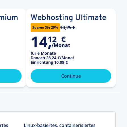
emium
Webhosting Ultimate
30,25 €
Sparen Sie 29%
14
,
12
€
/Monat
für 6 Monate
Danach
28,24 €
/Monat
Einrichtung
10,08 €
Continue
rtes
Linux-basiertes, containerisiertes