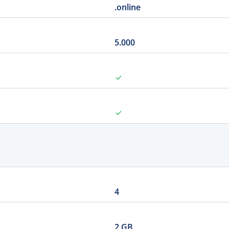
.online
5.000
4
2 GB