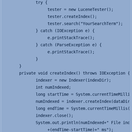
            try {

                 tester = new LuceneTester();

                 tester.createIndex();

                 tester.search("YourSearchTerm");

            } catch (IOException e) {

                 e.printStackTrace();

            } catch (ParseException e) {

                 e.printStackTrace();

            }

     }

     private void createIndex() throws IOException {

            indexer = new Indexer(indexDir);

            int numIndexed;

            long startTime = System.currentTimeMillis
            numIndexed = indexer.createIndex(dataDir,
            long endTime = System.currentTimeMillis()
            indexer.close();

            System.out.println(numIndexed+" File inde
                 +(endTime-startTime)+" ms");        