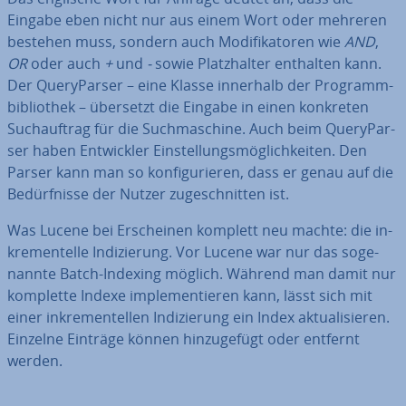
Eingabe eben nicht nur aus einem Wort oder mehreren
bestehen muss, sondern auch Mo­di­fi­ka­to­ren wie
AND
,
OR
oder auch
+
und
-
sowie Platz­hal­ter enthalten kann.
Der Query­Par­ser – eine Klasse innerhalb der Pro­gramm­
bi­blio­thek – übersetzt die Eingabe in einen konkreten
Such­auf­trag für die Such­ma­schi­ne. Auch beim Query­Par­
ser haben Ent­wick­ler Ein­stel­lungs­mög­lich­kei­ten. Den
Parser kann man so kon­fi­gu­rie­ren, dass er genau auf die
Be­dürf­nis­se der Nutzer zu­ge­schnit­ten ist.
Was Lucene bei Er­schei­nen komplett neu machte: die in­
kre­men­tel­le In­di­zie­rung. Vor Lucene war nur das so­ge­
nann­te Batch-Indexing möglich. Während man damit nur
komplette Indexe im­ple­men­tie­ren kann, lässt sich mit
einer in­kre­men­tel­len In­di­zie­rung ein Index ak­tua­li­sie­ren.
Einzelne Einträge können hin­zu­ge­fügt oder entfernt
werden.