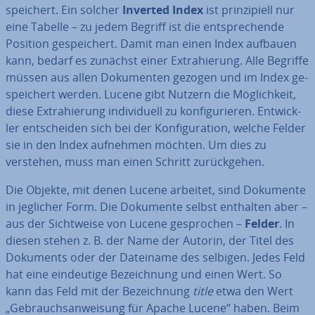
spei­chert. Ein solcher
Inverted Index
ist prin­zi­pi­ell nur
eine Tabelle – zu jedem Begriff ist die ent­spre­chen­de
Position ge­spei­chert. Damit man einen Index aufbauen
kann, bedarf es zunächst einer Ex­tra­hie­rung. Alle Begriffe
müssen aus allen Do­ku­men­ten gezogen und im Index ge­
spei­chert werden. Lucene gibt Nutzern die Mög­lich­keit,
diese Ex­tra­hie­rung in­di­vi­du­ell zu kon­fi­gu­rie­ren. Ent­wick­
ler ent­schei­den sich bei der Kon­fi­gu­ra­ti­on, welche Felder
sie in den Index aufnehmen möchten. Um dies zu
verstehen, muss man einen Schritt zu­rück­ge­hen.
Die Objekte, mit denen Lucene arbeitet, sind Dokumente
in jeglicher Form. Die Dokumente selbst enthalten aber –
aus der Sicht­wei­se von Lucene ge­spro­chen –
Felder
. In
diesen stehen z. B. der Name der Autorin, der Titel des
Dokuments oder der Dateiname des selbigen. Jedes Feld
hat eine ein­deu­ti­ge Be­zeich­nung und einen Wert. So
kann das Feld mit der Be­zeich­nung
title
etwa den Wert
„Ge­brauchs­an­wei­sung für Apache Lucene“ haben. Beim