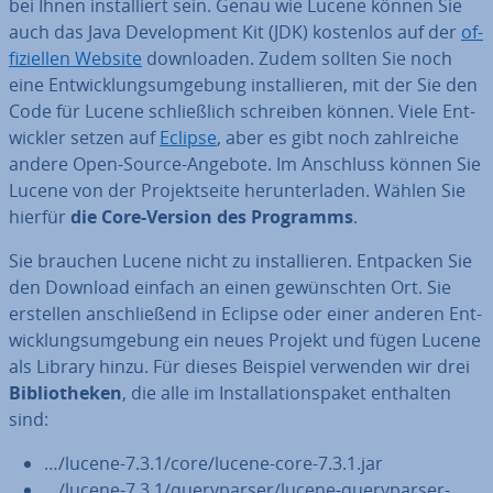
bei Ihnen in­stal­liert sein. Genau wie Lucene können Sie
auch das Java De­ve­lo­p­ment Kit (JDK) kostenlos auf der
of­
fi­zi­el­len Website
down­loa­den. Zudem sollten Sie noch
eine Ent­wick­lungs­um­ge­bung in­stal­lie­ren, mit der Sie den
Code für Lucene schließ­lich schreiben können. Viele Ent­
wick­ler setzen auf
Eclipse
, aber es gibt noch zahl­rei­che
andere Open-Source-Angebote. Im Anschluss können Sie
Lucene von der Pro­jekt­sei­te her­un­ter­la­den. Wählen Sie
hierfür
die Core-Version des Programms
.
Sie brauchen Lucene nicht zu in­stal­lie­ren. Entpacken Sie
den Download einfach an einen ge­wünsch­ten Ort. Sie
erstellen an­schlie­ßend in Eclipse oder einer anderen Ent­
wick­lungs­um­ge­bung ein neues Projekt und fügen Lucene
als Library hinzu. Für dieses Beispiel verwenden wir drei
Bi­blio­the­ken
, die alle im In­stal­la­ti­ons­pa­ket enthalten
sind:
…/lucene-7.3.1/core/lucene-core-7.3.1.jar
…/lucene-7.3.1/query­par­ser/lucene-query­par­ser-