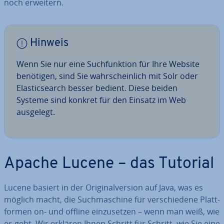
noch erweitern.
Hinweis
Wenn Sie nur eine Such­funk­ti­on für Ihre Website
benötigen, sind Sie wahr­schein­lich mit Solr oder
Ela­s­tic­se­arch besser bedient. Diese beiden
Systeme sind konkret für den Einsatz im Web
ausgelegt.
Apache Lucene – das Tutorial
Lucene basiert in der Ori­gi­nal­ver­si­on auf Java, was es
möglich macht, die Such­ma­schi­ne für ver­schie­de­ne Platt­
for­men on- und offline ein­zu­set­zen – wenn man weiß, wie
es geht. Wir erklären Ihnen Schritt für Schritt, wie Sie eine