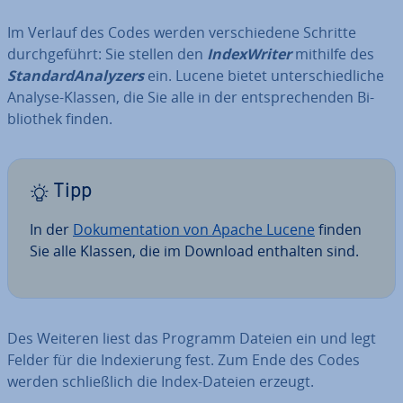
Im Verlauf des Codes werden ver­schie­de­ne Schritte
durch­ge­führt: Sie stellen den
In­dex­Wri­ter
mithilfe des
Stan­dard­Ana­ly­zers
ein. Lucene bietet un­ter­schied­li­che
Analyse-Klassen, die Sie alle in der ent­spre­chen­den Bi­
blio­thek finden.
Tipp
In der
Do­ku­men­ta­ti­on von Apache Lucene
finden
Sie alle Klassen, die im Download enthalten sind.
Des Weiteren liest das Programm Dateien ein und legt
Felder für die In­de­xie­rung fest. Zum Ende des Codes
werden schließ­lich die Index-Dateien erzeugt.