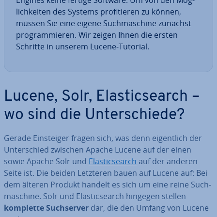
Engines keine fertige Software: Um von den Mög­
lich­kei­ten des Systems pro­fi­tie­ren zu können,
müssen Sie eine eigene Such­ma­schi­ne zunächst
pro­gram­mie­ren. Wir zeigen Ihnen die ersten
Schritte in unserem Lucene-Tutorial.
Lucene, Solr, Ela­s­tic­se­arch –
wo sind die Un­ter­schie­de?
Gerade Ein­stei­ger fragen sich, was denn ei­gent­lich der
Un­ter­schied zwischen Apache Lucene auf der einen
sowie Apache Solr und
Ela­s­tic­se­arch
auf der anderen
Seite ist. Die beiden Letzteren bauen auf Lucene auf: Bei
dem älteren Produkt handelt es sich um eine reine Such­
ma­schi­ne. Solr und Ela­s­tic­se­arch hingegen stellen
komplette Such­ser­ver
dar, die den Umfang von Lucene