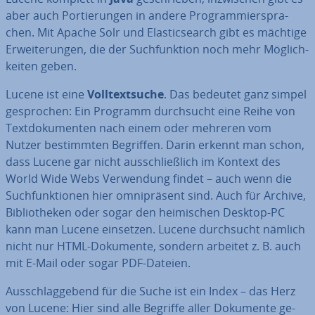
aber auch Por­tie­run­gen in andere Pro­gram­mier­spra­
chen. Mit Apache Solr und Ela­s­tic­se­arch gibt es mächtige
Er­wei­te­run­gen, die der Such­funk­ti­on noch mehr Mög­lich­
kei­ten geben.
Lucene ist eine
Voll­text­su­che
. Das bedeutet ganz simpel
ge­spro­chen: Ein Programm durch­sucht eine Reihe von
Text­do­ku­men­ten nach einem oder mehreren vom
Nutzer be­stimm­ten Begriffen. Darin erkennt man schon,
dass Lucene gar nicht aus­schließ­lich im Kontext des
World Wide Webs Ver­wen­dung findet – auch wenn die
Such­funk­tio­nen hier om­ni­prä­sent sind. Auch für Archive,
Bi­blio­the­ken oder sogar den hei­mi­schen Desktop-PC
kann man Lucene einsetzen. Lucene durch­sucht nämlich
nicht nur HTML-Dokumente, sondern arbeitet z. B. auch
mit E-Mail oder sogar PDF-Dateien.
Aus­schlag­ge­bend für die Suche ist ein Index – das Herz
von Lucene: Hier sind alle Begriffe aller Dokumente ge­