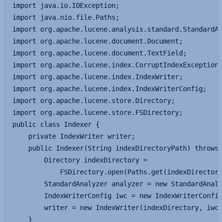
import java.io.IOException;

import java.nio.file.Paths;

import org.apache.lucene.analysis.standard.StandardAn
import org.apache.lucene.document.Document;

import org.apache.lucene.document.TextField;

import org.apache.lucene.index.CorruptIndexException;
import org.apache.lucene.index.IndexWriter;

import org.apache.lucene.index.IndexWriterConfig;

import org.apache.lucene.store.Directory;

import org.apache.lucene.store.FSDirectory;

public class Indexer {

    private IndexWriter writer;

    public Indexer(String indexDirectoryPath) throws 
        Directory indexDirectory = 

            FSDirectory.open(Paths.get(indexDirectory
        StandardAnalyzer analyzer = new StandardAnaly
        IndexWriterConfig iwc = new IndexWriterConfig
        writer = new IndexWriter(indexDirectory, iwc)
    }
