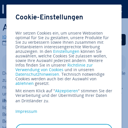
Digital Guide
Cookie-Einstellungen
Zum Haupt­in­halt springen
Apache Lucene
Wir setzen Cookies ein, um unsere Webseiten
IONOS Redaktion
optimal für Sie zu gestalten, unsere Produkte für
Auf Facebook teilen
Auf Twitter teilen
Auf LinkedIn tei
Sie zu verbessern sowie Ihnen zusammen mit
07.08.2023
Drittanbietern interessengerechte Werbung
anzuzeigen. In den
Einstellungen
können Sie
auswählen, welche Cookies Sie zulassen wollen,
sowie Ihre Auswahl jederzeit ändern. Weitere
In­halts­ver­zeich­nis
Infos finden Sie in unserer
Richtlinie zur
Verwendung von Cookies
und in unseren
Denkt man heut­zu­ta­ge an eine Such­ma­schi­ne, haben alle
Datenschutzhinweisen
. Technisch notwendige
Cookies werden auch bei der Auswahl von
zunächst Google im Kopf. Auch Betreiber von Websites
ablehnen
gesetzt.
nutzen Google in Form der Custom Search Engine (CSE),
Mit einem Klick auf "
Akzeptieren
" stimmen Sie der
um Nutzern schnell und einfach eine
Such­funk­ti­on für
Verarbeitung und der Übermittlung Ihrer Daten
ihre eigenen Inhalte
an­zu­bie­ten. Doch selbst­ver­ständ­
an Drittländer zu.
lich ist das nicht die einzige – und für viele Website-
Impressum
Betreiber auch nicht die beste – Mög­lich­keit, den
Besuchern eine Voll­text­su­che an­zu­bie­ten. Statt­des­sen