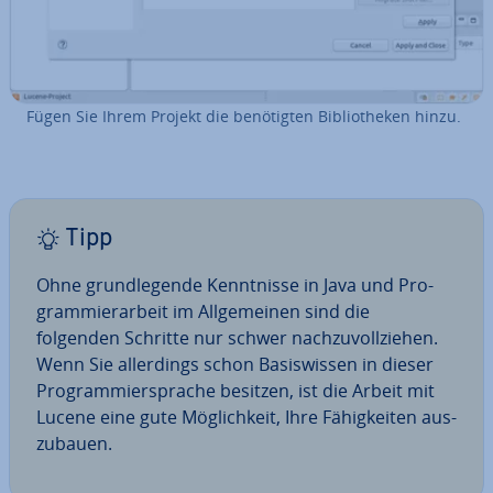
Fügen Sie Ihrem Projekt die be­nö­tig­ten Bi­blio­the­ken hinzu.
Tipp
Ohne grund­le­gen­de Kennt­nis­se in Java und Pro­
gram­mier­ar­beit im All­ge­mei­nen sind die
folgenden Schritte nur schwer nach­zu­voll­zie­hen.
Wenn Sie al­ler­dings schon Ba­sis­wis­sen in dieser
Pro­gram­mier­spra­che besitzen, ist die Arbeit mit
Lucene eine gute Mög­lich­keit, Ihre Fä­hig­kei­ten aus­
zu­bau­en.