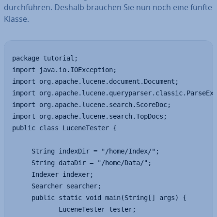
durch­füh­ren. Deshalb brauchen Sie nun noch eine fünfte
Klasse.
package tutorial;

import java.io.IOException;

import org.apache.lucene.document.Document;

import org.apache.lucene.queryparser.classic.ParseExc
import org.apache.lucene.search.ScoreDoc;

import org.apache.lucene.search.TopDocs;

public class LuceneTester {

     String indexDir = "/home/Index/";

     String dataDir = "/home/Data/";

     Indexer indexer;

     Searcher searcher;

     public static void main(String[] args) {

            LuceneTester tester;
