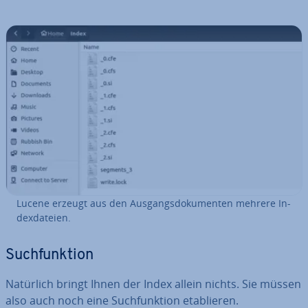
Lucene erzeugt aus den Aus­gangs­do­ku­men­ten mehrere In­
dex­da­tei­en.
Such­funk­ti­on
Natürlich bringt Ihnen der Index allein nichts. Sie müssen
also auch noch eine Such­funk­ti­on eta­blie­ren.