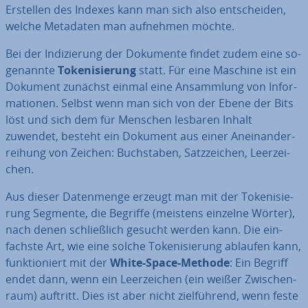
Erstellen des Indexes kann man sich also ent­schei­den,
welche Metadaten man aufnehmen möchte.
Bei der In­di­zie­rung der Dokumente findet zudem eine so­
ge­nann­te
To­ke­ni­sie­rung
statt. Für eine Maschine ist ein
Dokument zunächst einmal eine An­samm­lung von In­for­
ma­tio­nen. Selbst wenn man sich von der Ebene der Bits
löst und sich dem für Menschen lesbaren Inhalt
zuwendet, besteht ein Dokument aus einer An­ein­an­der­
rei­hung von Zeichen: Buch­sta­ben, Satz­zei­chen, Leer­zei­
chen.
Aus dieser Da­ten­men­ge erzeugt man mit der To­ke­ni­sie­
rung Segmente, die Begriffe (meistens einzelne Wörter),
nach denen schließ­lich gesucht werden kann. Die ein­
fachs­te Art, wie eine solche To­ke­ni­sie­rung ablaufen kann,
funk­tio­niert mit der
White-Space-Methode
: Ein Begriff
endet dann, wenn ein Leer­zei­chen (ein weißer Zwi­schen­
raum) auftritt. Dies ist aber nicht ziel­füh­rend, wenn feste