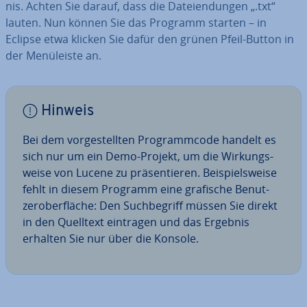
nis. Achten Sie darauf, dass die Da­tei­endun­gen „.txt“
lauten. Nun können Sie das Programm starten – in
Eclipse etwa klicken Sie dafür den grünen Pfeil-Button in
der Me­nü­leis­te an.
Hinweis
Bei dem vor­ge­stell­ten Pro­gramm­code handelt es
sich nur um ein Demo-Projekt, um die Wir­kungs­
wei­se von Lucene zu prä­sen­tie­ren. Bei­spiels­wei­se
fehlt in diesem Programm eine grafische Be­nut­
zer­ober­flä­che: Den Such­be­griff müssen Sie direkt
in den Quelltext eintragen und das Ergebnis
erhalten Sie nur über die Konsole.