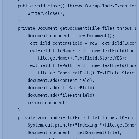
    public void close() throws CorruptIndexException,
        writer.close();

    }

    private Document getDocument(File file) throws IO
        Document document = new Document();

        TextField contentField = new TextField(Lucene
        TextField fileNameField = new TextField(Lucen
            file.getName(),TextField.Store.YES);

        TextField filePathField = new TextField(Lucen
            file.getCanonicalPath(),TextField.Store.Y
        document.add(contentField);

        document.add(fileNameField);

        document.add(filePathField);

        return document;

    }    

    private void indexFile(File file) throws IOExcept
        System.out.println("Indexing "+file.getCanoni
        Document document = getDocument(file);
