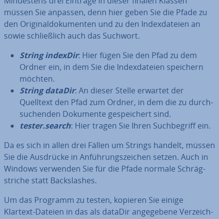
Min­des­tens drei Einträge in dieser finalen Klassen
müssen Sie anpassen, denn hier geben Sie die Pfade zu
den Ori­gi­nal­do­ku­men­ten und zu den In­dex­da­tei­en an
sowie schließ­lich auch das Suchwort.
String indexDir
: Hier fügen Sie den Pfad zu dem
Ordner ein, in dem Sie die In­dex­da­tei­en speichern
möchten.
String dataDir
: An dieser Stelle erwartet der
Quelltext den Pfad zum Ordner, in dem die zu durch­
su­chen­den Dokumente ge­spei­chert sind.
tester.search
: Hier tragen Sie Ihren Such­be­griff ein.
Da es sich in allen drei Fällen um Strings handelt, müssen
Sie die Ausdrücke in An­füh­rungs­zei­chen setzen. Auch in
Windows verwenden Sie für die Pfade normale Schräg­
stri­che statt Back­slas­hes.
Um das Programm zu testen, kopieren Sie einige
Klartext-Dateien in das als dataDir an­ge­ge­be­ne Ver­zeich­