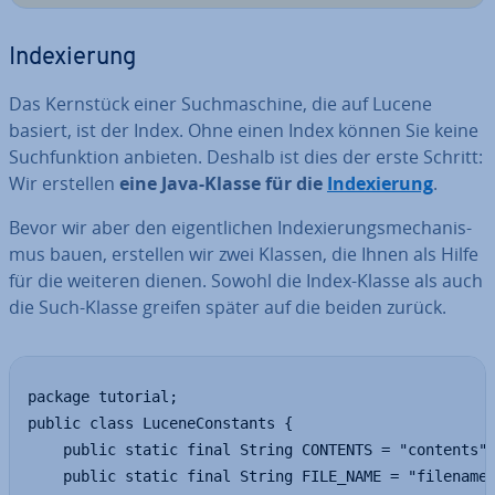
In­de­xie­rung
Das Kernstück einer Such­ma­schi­ne, die auf Lucene
basiert, ist der Index. Ohne einen Index können Sie keine
Such­funk­ti­on anbieten. Deshalb ist dies der erste Schritt:
Wir erstellen
eine Java-Klasse für die
In­de­xie­rung
.
Bevor wir aber den ei­gent­li­chen In­de­xie­rungs­me­cha­nis­
mus bauen, erstellen wir zwei Klassen, die Ihnen als Hilfe
für die weiteren dienen. Sowohl die Index-Klasse als auch
die Such-Klasse greifen später auf die beiden zurück.
package tutorial;

public class LuceneConstants {

    public static final String CONTENTS = "contents";
    public static final String FILE_NAME = "filename"