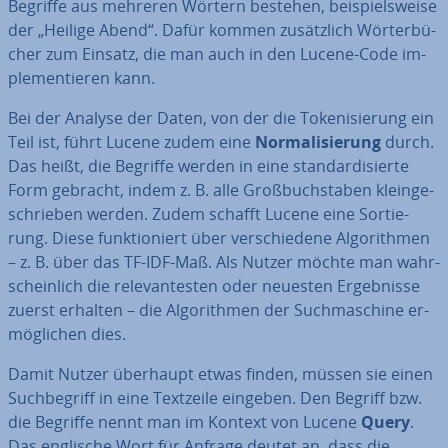
Begriffe aus mehreren Wörtern bestehen, bei­spiels­wei­se
der „Heilige Abend“. Dafür kommen zu­sätz­lich Wör­ter­bü­
cher zum Einsatz, die man auch in den Lucene-Code im­
ple­men­tie­ren kann.
Bei der Analyse der Daten, von der die To­ke­ni­sie­rung ein
Teil ist, führt Lucene zudem eine
Nor­ma­li­sie­rung
durch.
Das heißt, die Begriffe werden in eine stan­dar­di­sier­te
Form gebracht, indem z. B. alle Groß­buch­sta­ben klein­ge­
schrie­ben werden. Zudem schafft Lucene eine Sor­tie­
rung. Diese funk­tio­niert über ver­schie­de­ne Al­go­rith­men
– z. B. über das TF-IDF-Maß. Als Nutzer möchte man wahr­
schein­lich die re­le­van­tes­ten oder neuesten Er­geb­nis­se
zuerst erhalten – die Al­go­rith­men der Such­ma­schi­ne er­
mög­li­chen dies.
Damit Nutzer überhaupt etwas finden, müssen sie einen
Such­be­griff in eine Textzeile eingeben. Den Begriff bzw.
die Begriffe nennt man im Kontext von Lucene
Query
.
Das englische Wort für Anfrage deutet an, dass die