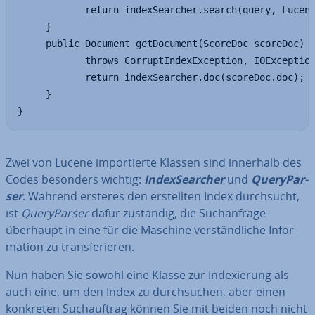
            return indexSearcher.search(query, Lucene
     }

     public Document getDocument(ScoreDoc scoreDoc) 

            throws CorruptIndexException, IOException
            return indexSearcher.doc(scoreDoc.doc);  
     }

}
Zwei von Lucene im­por­tier­te Klassen sind innerhalb des
Codes besonders wichtig:
In­dex­Se­ar­cher
und
Query­Par­
ser
. Während ersteres den er­stell­ten Index durch­sucht,
ist
Query­Par­ser
dafür zuständig, die Such­an­fra­ge
überhaupt in eine für die Maschine ver­ständ­li­che In­for­
ma­ti­on zu trans­fe­rie­ren.
Nun haben Sie sowohl eine Klasse zur In­de­xie­rung als
auch eine, um den Index zu durch­su­chen, aber einen
konkreten Such­auf­trag können Sie mit beiden noch nicht