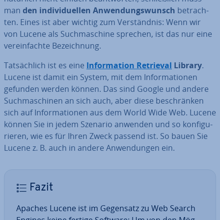
man
den in­di­vi­du­el­len An­wen­dungs­wunsch
be­trach­
ten. Eines ist aber wichtig zum Ver­ständ­nis: Wenn wir
von Lucene als Such­ma­schi­ne sprechen, ist das nur eine
ver­ein­fach­te Be­zeich­nung.
Tat­säch­lich ist es eine
In­for­ma­ti­on Retrieval
Library
.
Lucene ist damit ein System, mit dem In­for­ma­tio­nen
gefunden werden können. Das sind Google und andere
Such­ma­schi­nen an sich auch, aber diese be­schrän­ken
sich auf In­for­ma­tio­nen aus dem World Wide Web. Lucene
können Sie in jedem Szenario anwenden und so kon­fi­gu­
rie­ren, wie es für Ihren Zweck passend ist. So bauen Sie
Lucene z. B. auch in andere An­wen­dun­gen ein.
Fazit
Apaches Lucene ist im Gegensatz zu Web Search