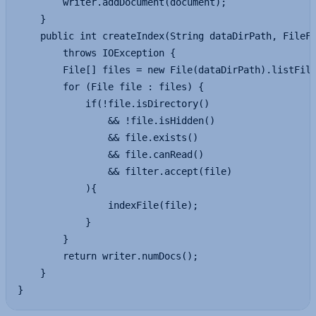
        writer.addDocument(document);

    }

    public int createIndex(String dataDirPath, FileFi
        throws IOException {

        File[] files = new File(dataDirPath).listFile
        for (File file : files) {

            if(!file.isDirectory()

                && !file.isHidden()

                && file.exists()

                && file.canRead()

                && filter.accept(file)

            ){

                indexFile(file);

            }

        }

        return writer.numDocs();

    }

}