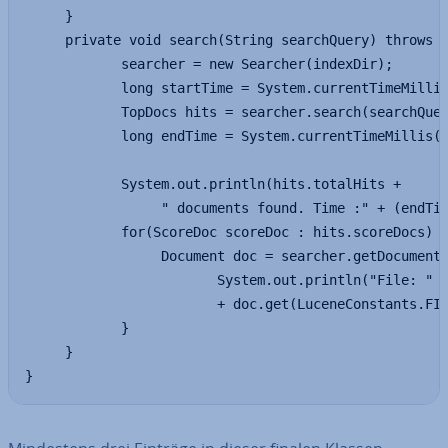
     }

     private void search(String searchQuery) throws I
            searcher = new Searcher(indexDir);

            long startTime = System.currentTimeMillis
            TopDocs hits = searcher.search(searchQuer
            long endTime = System.currentTimeMillis()
            System.out.println(hits.totalHits +

                 " documents found. Time :" + (endTim
            for(ScoreDoc scoreDoc : hits.scoreDocs) {
                 Document doc = searcher.getDocument(
                        System.out.println("File: "

                        + doc.get(LuceneConstants.FIL
            }    

     }

}