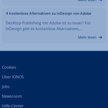
4 kos­ten­lo­se Al­ter­na­ti­ven zu InDesign von Adobe
Desktop-Pu­bli­shing mit Adobe ist zu teuer? Für
InDesign gibt es kos­ten­lo­se Al­ter­na­ti­ven,…
Mehr lesen
Cookies
Über IONOS
Jobs
Newsroom
Hilfe-Center