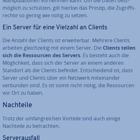
Ma­ni­pu­la­tio­nen vornehmen kann. Um die Daten best­
mög­lich zu schützen, gilt hierbei das Prinzip, die Zu­griffs­
rech­te so gering wie nötig zu setzen.
Ein Server für eine Vielzahl an Clients
Die Anzahl der Clients ist er­wei­ter­bar. Mehrere Clients
arbeiten gleich­zei­tig mit einem Server. Die
Clients teilen
sich die Res­sour­cen des Servers
. Es besteht auch die
Mög­lich­keit, dass sich der Server an einem anderen
Standort als die Clients befindet. Ent­schei­dend ist, dass
Server und Clients über ein Netzwerk mit­ein­an­der
verbunden sind. Es ist somit nicht nötig, die Res­sour­cen
vor Ort zu haben.
Nachteile
Trotz der um­fang­rei­chen Vorteile sind auch einige
Nachteile zu be­trach­ten.
Ser­ver­aus­fall