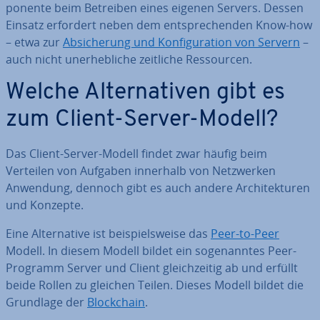
po­nen­te beim Betreiben eines eigenen Servers. Dessen
Einsatz erfordert neben dem ent­spre­chen­den Know-how
– etwa zur
Ab­si­che­rung und Kon­fi­gu­ra­ti­on von Servern
–
auch nicht un­er­heb­li­che zeitliche Res­sour­cen.
Welche Al­ter­na­ti­ven gibt es
zum Client-Server-Modell?
Das Client-Server-Modell findet zwar häufig beim
Verteilen von Aufgaben innerhalb von Netz­wer­ken
Anwendung, dennoch gibt es auch andere Ar­chi­tek­tu­ren
und Konzepte.
Eine Al­ter­na­ti­ve ist bei­spiels­wei­se das
Peer-to-Peer
Modell. In diesem Modell bildet ein so­ge­nann­tes Peer-
Programm Server und Client gleich­zei­tig ab und erfüllt
beide Rollen zu gleichen Teilen. Dieses Modell bildet die
Grundlage der
Block­chain
.