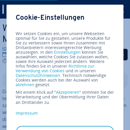
Digital Guide
Cookie-Einstellungen
Zum Haupt­in­halt springen
Was ist das Client-Server-
Wir setzen Cookies ein, um unsere Webseiten
Modell?
optimal für Sie zu gestalten, unsere Produkte für
Sie zu verbessern sowie Ihnen zusammen mit
Drittanbietern interessengerechte Werbung
IONOS Redaktion
anzuzeigen. In den
Einstellungen
können Sie
Auf Facebook teilen
Auf Twitter teilen
Auf LinkedIn tei
27.10.2022
auswählen, welche Cookies Sie zulassen wollen,
5 mins
sowie Ihre Auswahl jederzeit ändern. Weitere
Infos finden Sie in unserer
Richtlinie zur
Verwendung von Cookies
und in unseren
Datenschutzhinweisen
. Technisch notwendige
Cookies werden auch bei der Auswahl von
In­halts­ver­zeich­nis
ablehnen
gesetzt.
Das Client-Server-Modell ist eines der gän­gigs­ten Ar­chi­
Mit einem Klick auf "
Akzeptieren
" stimmen Sie der
Verarbeitung und der Übermittlung Ihrer Daten
tek­tur­kon­zep­te in der Netz­werk­tech­nik. Es regelt das Zu­
an Drittländer zu.
sam­men­spiel von
Client
und Server. All­täg­li­che Aufgaben
wie das Senden von HTTP-Anfragen an Webserver oder
Impressum
die Über­tra­gung von Dateien via FTP sind typische An­
wen­dungs­fäl­le.