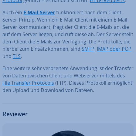
Protocol
genutzt – es handelt sich um
HTTP-Requests
.
Auch ein
E-Mail-Server
funk­tio­niert nach dem Client-
Server-Prinzip. Wenn ein E-Mail-Client mit einem E-Mail-
Server kom­mu­ni­ziert, fragt der Client die E-Mails an, die
auf dem Server liegen, und ruft diese ab. Der Server stellt
dem Client die E-Mails zur Verfügung. Die Pro­to­kol­le, die
hierbei zum Einsatz kommen, sind
SMTP
,
IMAP oder POP
und
TLS
.
Eine weitere sehr ver­brei­te­te Anwendung ist der Transfer
von Daten zwischen Client und Webserver mittels des
File Transfer Protocols
(FTP). Dieses Protokoll er­mög­licht
den Upload und Download von Dateien.
Reviewer