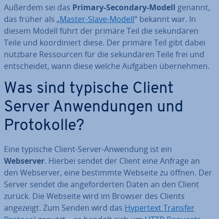
Außerdem sei das
Primary-Secondary-Modell
genannt,
das früher als „
Master-Slave-Modell
“ bekannt war. In
diesem Modell führt der primäre Teil die se­kun­dä­ren
Teile und ko­or­di­niert diese. Der primäre Teil gibt dabei
nutzbare Res­sour­cen für die se­kun­dä­ren Teile frei und
ent­schei­det, wann diese welche Aufgaben über­neh­men.
Was sind typische Client
Server An­wen­dun­gen und
Pro­to­kol­le?
Eine typische Client-Server-Anwendung ist ein
Webserver
. Hierbei sendet der Client eine Anfrage an
den Webserver, eine bestimmte Webseite zu öffnen. Der
Server sendet die an­ge­for­der­ten Daten an den Client
zurück. Die Webseite wird im Browser des Clients
angezeigt. Zum Senden wird das
Hypertext Transfer