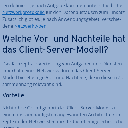
len definiert. Je nach Aufgabe kommen un­ter­schied­li­che
Netz­werk­pro­to­kol­le
für den Da­ten­aus­tausch zum Einsatz.
Zu­sätz­lich gibt es, je nach An­wen­dungs­ge­biet, ver­schie­
de­ne
Netz­werk­ty­pen
.
Welche Vor- und Nachteile hat
das Client-Server-Modell?
Das Konzept zur Ver­tei­lung von Aufgaben und Diensten
innerhalb eines Netzwerks durch das Client-Server-
Modell bietet einige Vor- und Nachteile, die in diesem Zu­
sam­men­hang relevant sind.
Vorteile
Nicht ohne Grund gehört das Client-Server-Modell zu
einem der am häu­figs­ten an­ge­wand­ten Ar­chi­tek­tur­kon­
zep­te in der Netz­werk­tech­nik. Es bietet einige er­heb­li­che