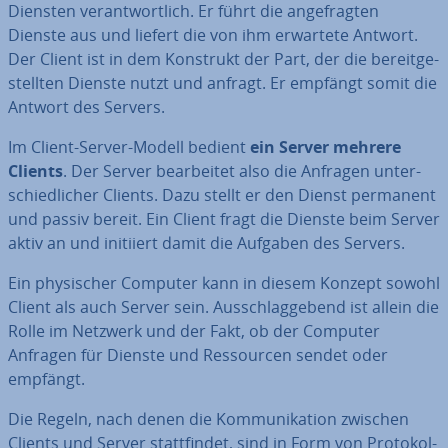
Diensten ver­ant­wort­lich. Er führt die an­ge­frag­ten
Dienste aus und liefert die von ihm erwartete Antwort.
Der Client ist in dem Konstrukt der Part, der die be­reit­ge­
stell­ten Dienste nutzt und anfragt. Er empfängt somit die
Antwort des Servers.
Im Client-Server-Modell bedient
ein Server mehrere
Clients
. Der Server be­ar­bei­tet also die Anfragen un­ter­
schied­li­cher Clients. Dazu stellt er den Dienst permanent
und passiv bereit. Ein Client fragt die Dienste beim Server
aktiv an und initiiert damit die Aufgaben des Servers.
Ein phy­si­scher Computer kann in diesem Konzept sowohl
Client als auch Server sein. Aus­schlag­ge­bend ist allein die
Rolle im Netzwerk und der Fakt, ob der Computer
Anfragen für Dienste und Res­sour­cen sendet oder
empfängt.
Die Regeln, nach denen die Kom­mu­ni­ka­ti­on zwischen
Clients und Server statt­fin­det, sind in Form von Pro­to­kol­