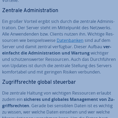
Vorteile.
Zentrale Ad­mi­nis­tra­ti­on
Ein großer Vorteil ergibt sich durch die zentrale Ad­mi­nis­
tra­ti­on. Der Server steht im Mit­tel­punkt des Netzwerks.
Alle An­wen­den­den bzw. Clients nutzen ihn. Wichtige Res­
sour­cen wie bei­spiels­wei­se
Da­ten­ban­ken
sind auf dem
Server und damit zentral verfügbar. Dieser Aufbau
ver­
ein­facht die Ad­mi­nis­tra­ti­on und Wartung
wichtiger
und schüt­zens­wer­ter Res­sour­cen. Auch das Durch­füh­ren
von Updates ist durch die zentrale Stellung des Servers
kom­for­ta­bel und mit geringen Risiken verbunden.
Zu­griffs­rech­te global steuerbar
Die zentrale Haltung von wichtigen Res­sour­cen erlaubt
zudem ein
sicheres und globales Ma­nage­ment von Zu­
griffs­rech­ten
. Gerade bei sensiblen Daten ist es wichtig
zu wissen, wer welche Daten einsehen und wer welche