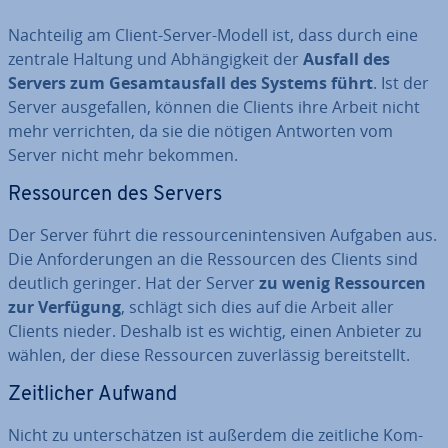
Nach­tei­lig am Client-Server-Modell ist, dass durch eine
zentrale Haltung und Ab­hän­gig­keit der
Ausfall des
Servers zum Ge­samt­aus­fall des Systems führt
. Ist der
Server aus­ge­fal­len, können die Clients ihre Arbeit nicht
mehr ver­rich­ten, da sie die nötigen Antworten vom
Server nicht mehr bekommen.
Res­sour­cen des Servers
Der Server führt die res­sour­cen­in­ten­si­ven Aufgaben aus.
Die An­for­de­run­gen an die Res­sour­cen des Clients sind
deutlich geringer. Hat der Server
zu wenig Res­sour­cen
zur Verfügung
, schlägt sich dies auf die Arbeit aller
Clients nieder. Deshalb ist es wichtig, einen Anbieter zu
wählen, der diese Res­sour­cen zu­ver­läs­sig be­reit­stellt.
Zeit­li­cher Aufwand
Nicht zu un­ter­schät­zen ist außerdem die zeitliche Kom­