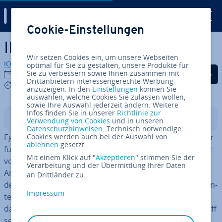
Digital Guide
Cookie-Einstellungen
Zum Haupt­in­halt springen
IP-Spoofing
Wir setzen Cookies ein, um unsere Webseiten
IONOS Redaktion
optimal für Sie zu gestalten, unsere Produkte für
Auf Facebook teilen
Auf Twitter teilen
Auf LinkedIn tei
Sie zu verbessern sowie Ihnen zusammen mit
21.11.2023
Drittanbietern interessengerechte Werbung
6 mins
anzuzeigen. In den
Einstellungen
können Sie
auswählen, welche Cookies Sie zulassen wollen,
sowie Ihre Auswahl jederzeit ändern. Weitere
Infos finden Sie in unserer
Richtlinie zur
In­halts­ver­zeich­nis
Verwendung von Cookies
und in unseren
Datenschutzhinweisen
. Technisch notwendige
Egal, ob Sie als Pri­vat­per­son im Internet unterwegs oder
Cookies werden auch bei der Auswahl von
ablehnen
gesetzt.
für ein lokales Netzwerk ver­ant­wort­lich sind: Der Schutz
Mit einem Klick auf "
Akzeptieren
" stimmen Sie der
vor un­be­fug­ten Zugriffen und sys­tem­schä­di­gen­den
Verarbeitung und der Übermittlung Ihrer Daten
Angriffen spielt stets eine wichtige Rolle. Auf ver­schie­
an Drittländer zu.
dens­ten Wegen ver­schaf­fen sich Kri­mi­nel­le seit Jahr­zehn­
Impressum
ten
Zugriff auf fremde Com­pu­ter­sys­te­me
und richten
dabei mal kleinere, mal größere Schäden an. Vom Angriff
selbst bekommt man in der Regel gar nichts mit, sofern