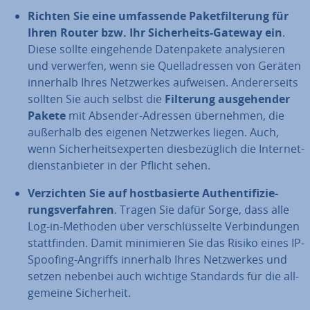
Richten Sie eine um­fas­sen­de Pa­ket­fil­te­rung für
Ihren Router bzw. Ihr Si­cher­heits-Gateway ein
.
Diese sollte ein­ge­hen­de Da­ten­pa­ke­te ana­ly­sie­ren
und verwerfen, wenn sie Quell­adres­sen von Geräten
innerhalb Ihres Netz­wer­kes aufweisen. An­de­rer­seits
sollten Sie auch selbst die
Filterung aus­ge­hen­der
Pakete
mit Absender-Adressen über­neh­men, die
außerhalb des eigenen Netz­wer­kes liegen. Auch,
wenn Si­cher­heits­exper­ten dies­be­züg­lich die In­ter­net­
dienst­an­bie­ter in der Pflicht sehen.
Ver­zich­ten Sie auf host­ba­sier­te Au­then­ti­fi­zie­
rungs­ver­fah­ren
. Tragen Sie dafür Sorge, dass alle
Log-in-Methoden über ver­schlüs­sel­te Ver­bin­dun­gen
statt­fin­den. Damit mi­ni­mie­ren Sie das Risiko eines IP-
Spoofing-Angriffs innerhalb Ihres Netz­wer­kes und
setzen nebenbei auch wichtige Standards für die all­
ge­mei­ne Si­cher­heit.