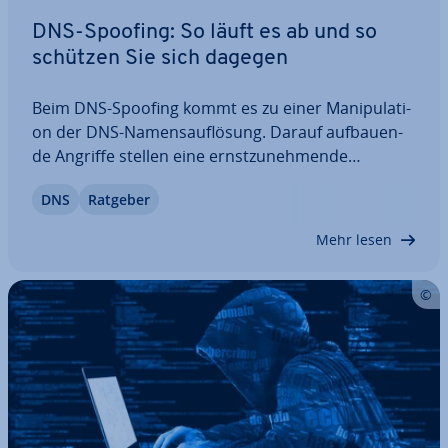
DNS-Spoofing: So läuft es ab und so
schützen Sie sich dagegen
Beim DNS-Spoofing kommt es zu einer Ma­ni­pu­la­ti­
on der DNS-Na­mens­auf­lö­sung. Darauf auf­bau­en­
de Angriffe stellen eine ernst­zu­neh­men­de
Bedrohung für In­ter­net­nut­zer dar. Lernen Sie, wie
DNS
Ratgeber
die ver­schie­de­nen An­griffs­va­ri­an­ten genau funk­
tio­nie­ren, welche Ziele Angreifer verfolgen und
Mehr lesen
welche…