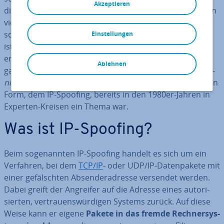
Akzeptieren
die Ein­dring­lin­ge ihr Handwerk verstehen. Ferner wissen
viele Cy­ber­kri­mi­nel­le auch ihre
Spuren zu ver­wi­schen
,
sodass es mit ge­wöhn­li­chen Mitteln nahezu unmöglich
Einstellungen
ist, den Ursprung der Attacken im Nach­hin­ein zu
ermitteln. Eine der be­lieb­tes­ten Techniken der Cy­ber­
Ablehnen
gangs­ter ist von jeher das so­ge­nann­te Spoofing (dt.
Ma­
ni­pu­la­ti­on
;
Ver­schleie­rung
), das in seiner ur­sprüng­li­chen
Form, dem IP-Spoofing, bereits in den 1980er-Jahren in
Experten-Kreisen ein Thema war.
Was ist IP-Spoofing?
Beim so­ge­nann­ten IP-Spoofing handelt es sich um ein
Verfahren, bei dem
TCP/IP
- oder UDP/IP-Da­ten­pa­ke­te mit
einer ge­fälsch­ten Ab­sen­der­adres­se versendet werden.
Dabei greift der Angreifer auf die Adresse eines au­to­ri­
sier­ten, ver­trau­ens­wür­di­gen Systems zurück. Auf diese
Weise kann er eigene
Pakete in das fremde Rech­ner­sys­