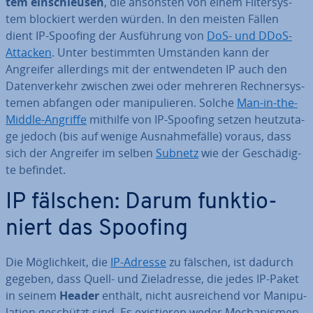
tem ein­schleu­sen
, die ansonsten von einem Fil­ter­sys­
tem blockiert werden würden. In den meisten Fällen
dient IP-Spoofing der Aus­füh­rung von
DoS- und DDoS-
Attacken
. Unter be­stimm­ten Umständen kann der
Angreifer al­ler­dings mit der ent­wen­de­ten IP auch den
Da­ten­ver­kehr zwischen zwei oder mehreren Rech­ner­sys­
te­men abfangen oder ma­ni­pu­lie­ren. Solche
Man-in-the-
Middle-Angriffe
mithilfe von IP-Spoofing setzen heut­zu­ta­
ge jedoch (bis auf wenige Aus­nah­me­fäl­le) voraus, dass
sich der Angreifer im selben
Subnetz
wie der Ge­schä­dig­
te befindet.
IP fälschen: Darum funk­tio­
niert das Spoofing
Die Mög­lich­keit, die
IP-Adresse
zu fälschen, ist dadurch
gegeben, dass Quell- und Ziel­adres­se, die jedes IP-Paket
in seinem
Header
enthält, nicht aus­rei­chend vor Ma­ni­pu­
la­ti­on geschützt sind. Es exis­tie­ren weder Me­cha­nis­men,