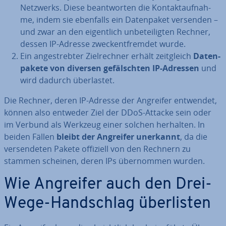
Netzwerks. Diese be­ant­wor­ten die Kon­takt­auf­nah­
me, indem sie ebenfalls ein Da­ten­pa­ket versenden –
und zwar an den ei­gent­lich un­be­tei­lig­ten Rechner,
dessen IP-Adresse zweck­ent­frem­det wurde.
Ein an­ge­streb­ter Ziel­rech­ner erhält zeit­gleich
Da­ten­
pa­ke­te
von diversen ge­fälsch­ten IP-Adressen
und
wird dadurch über­las­tet.
Die Rechner, deren IP-Adresse der Angreifer entwendet,
können also entweder Ziel der DDoS-Attacke sein oder
im Verbund als Werkzeug einer solchen herhalten. In
beiden Fällen
bleibt der Angreifer unerkannt
, da die
ver­sen­de­ten Pakete offiziell von den Rechnern zu
stammen scheinen, deren IPs über­nom­men wurden.
Wie Angreifer auch den Drei-
Wege-Hand­schlag über­lis­ten