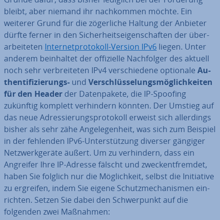
bleibt, aber niemand ihr nach­kom­men möchte. Ein
weiterer Grund für die zö­ger­li­che Haltung der Anbieter
dürfte ferner in den Si­cher­heits­ei­gen­schaf­ten der über­
ar­bei­te­ten
In­ter­net­pro­to­koll-Version IPv6
liegen. Unter
anderem be­inhal­tet der of­fi­zi­el­le Nach­fol­ger des aktuell
noch sehr ver­brei­te­ten IPv4 ver­schie­de­ne optionale
Au­
then­ti­fi­zie­rungs-
und
Ver­schlüs­se­lungs­mög­lich­kei­ten
für den Header
der Da­ten­pa­ke­te, die IP-Spoofing
zukünftig komplett ver­hin­dern könnten. Der Umstieg auf
das neue Adres­sie­rungs­pro­to­koll erweist sich al­ler­dings
bisher als sehr zähe An­ge­le­gen­heit, was sich zum Beispiel
in der fehlenden IPv6-Un­ter­stüt­zung diverser gängiger
Netz­werk­ge­rä­te äußert. Um zu ver­hin­dern, dass ein
Angreifer Ihre IP-Adresse fälscht und zweck­ent­frem­det,
haben Sie folglich nur die Mög­lich­keit, selbst die In­itia­ti­ve
zu ergreifen, indem Sie eigene Schutz­me­cha­nis­men ein­
rich­ten. Setzen Sie dabei den Schwer­punkt auf die
folgenden zwei Maßnahmen: