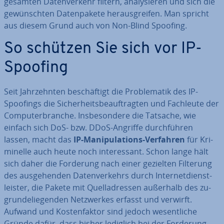
gesamten Da­ten­ver­kehr filtern, ana­ly­sie­ren und sich die
ge­wünsch­ten Da­ten­pa­ke­te her­aus­grei­fen. Man spricht
aus diesem Grund auch von Non-Blind Spoofing.
So schützen Sie sich vor IP-
Spoofing
Seit Jahr­zehn­ten be­schäf­tigt die Pro­ble­ma­tik des IP-
Spoofings die Si­cher­heits­be­auf­trag­ten und Fachleute der
Com­pu­ter­bran­che. Ins­be­son­de­re die Tatsache, wie
einfach sich DoS- bzw. DDoS-Angriffe durch­füh­ren
lassen, macht das
IP-Ma­ni­pu­la­ti­ons-Verfahren
für Kri­
mi­nel­le auch heute noch in­ter­es­sant. Schon lange hält
sich daher die Forderung nach einer gezielten Filterung
des aus­ge­hen­den Da­ten­ver­kehrs durch In­ter­net­dienst­
leis­ter, die Pakete mit Quell­adres­sen außerhalb des zu­
grun­de­lie­gen­den Netz­wer­kes erfasst und verwirft.
Aufwand und Kos­ten­fak­tor sind jedoch we­sent­li­che
Gründe dafür, dass bisher lediglich bei der Forderung