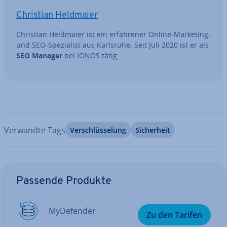
Christian Heldmaier
Christian Heldmaier ist ein er­fah­re­ner Online-Marketing-
und SEO-Spe­zia­list aus Karlsruhe. Seit Juli 2020 ist er als
SEO Manager
bei IONOS tätig.
Verwandte Tags
Ver­schlüs­se­lung
Si­cher­heit
Zum Hauptmenü
Passende Produkte
My­De­fen­der
Zu den Tarifen