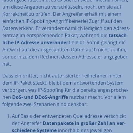
um diese Angaben zu ver­schlüs­seln, noch, um sie auf
Kor­rekt­heit zu prüfen. Der Angreifer erhält mit einem
einfachen IP-Spoofing-Angriff keinerlei Zugriff auf den
Da­ten­ver­kehr. Er verändert nämlich lediglich den Adress­
ein­trag im ent­spre­chen­den Paket, während die
tat­säch­
li­che IP-Adresse un­ver­än­dert
bleibt. Somit gelangt die
Antwort auf die aus­ge­sand­ten Daten auch nicht zu ihm,
sondern zu dem Rechner, dessen Adresse er angegeben
hat.
Dass ein dritter, nicht au­to­ri­sier­ter Teil­neh­mer hinter
dem IP-Paket steckt, bleibt dem ant­wor­ten­den System
verborgen, was IP-Spoofing für die bereits an­ge­spro­che­
nen
DoS- und DDoS-Angriffe
nutzbar macht. Vor allem
folgende zwei Szenarien sind denkbar:
Auf Basis der ent­wen­de­ten Quell­adres­se ver­schickt
der Angreifer
Da­ten­pa­ke­te in großer Zahl an ver­
schie­de­ne Systeme
innerhalb des je­wei­li­gen