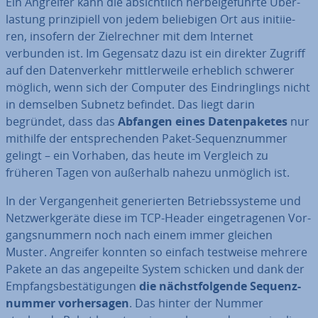
Ein Angreifer kann die ab­sicht­lich her­bei­ge­führ­te Über­
las­tung prin­zi­pi­ell von jedem be­lie­bi­gen Ort aus in­iti­ie­
ren, insofern der Ziel­rech­ner mit dem Internet
verbunden ist. Im Gegensatz dazu ist ein direkter Zugriff
auf den Da­ten­ver­kehr mitt­ler­wei­le erheblich schwerer
möglich, wenn sich der Computer des Ein­dring­lings nicht
in demselben Subnetz befindet. Das liegt darin
begründet, dass das
Abfangen eines Da­ten­pa­ke­tes
nur
mithilfe der ent­spre­chen­den Paket-Se­quenz­num­mer
gelingt – ein Vorhaben, das heute im Vergleich zu
früheren Tagen von außerhalb nahezu unmöglich ist.
In der Ver­gan­gen­heit ge­ne­rier­ten Be­triebs­sys­te­me und
Netz­werk­ge­rä­te diese im TCP-Header ein­ge­tra­ge­nen Vor­
gangs­num­mern noch nach einem immer gleichen
Muster. Angreifer konnten so einfach testweise mehrere
Pakete an das an­ge­peil­te System schicken und dank der
Emp­fangs­be­stä­ti­gun­gen
die nächst­fol­gen­de Se­quenz­
num­mer vor­her­sa­gen
. Das hinter der Nummer