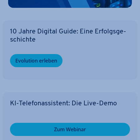
10 Jahre Digital Guide: Eine Er­folgs­ge­
schich­te
Evolution erleben
KI-Te­le­fon­as­sis­tent: Die Live-Demo
Zum Webinar