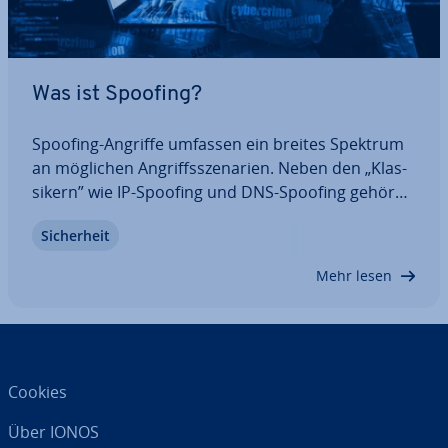
Was ist Spoofing?
Spoofing-Angriffe umfassen ein breites Spektrum
an möglichen An­griffs­sze­na­ri­en. Neben den „Klas­
si­kern” wie IP-Spoofing und DNS-Spoofing gehören
dazu auch die besonders ge­fähr­li­chen Phishing-
Si­cher­heit
Angriffe. Wie Spoofing-Angriffe funk­tio­nie­ren und
welche Maßnahmen Sie ergreifen können,…
Mehr lesen
Cookies
Über IONOS