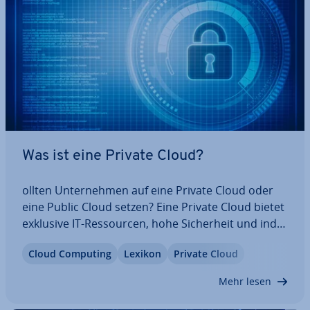
Was ist eine Private Cloud?
ollten Un­ter­neh­men auf eine Private Cloud oder
eine Public Cloud setzen? Eine Private Cloud bietet
exklusive IT-Res­sour­cen, hohe Si­cher­heit und in­di­
vi­du­el­le An­pas­sungs­mög­lich­kei­ten. Sie eignet sich
Cloud Computing
Lexikon
Private Cloud
besonders für Firmen mit hohen Da­ten­schutz­an­
for­de­run­gen. Erfahren Sie, wie eine…
Mehr lesen