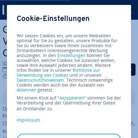
Digital Guide
Cookie-Einstellungen
Zum Haupt­in­halt springen
Open­Ne­bu­la vs. Cloud­Stack:
Wir setzen Cookies ein, um unsere Webseiten
Vergleich der Open-Source-
optimal für Sie zu gestalten, unsere Produkte für
Sie zu verbessern sowie Ihnen zusammen mit
Drittanbietern interessengerechte Werbung
Cloud­platt­for­men
anzuzeigen. In den
Einstellungen
können Sie
auswählen, welche Cookies Sie zulassen wollen,
IONOS Redaktion
sowie Ihre Auswahl jederzeit ändern. Weitere
Auf Facebook teilen
Auf Twitter teilen
Auf LinkedIn tei
30.03.2026
Infos finden Sie in unserer
Richtlinie zur
Verwendung von Cookies
und in unseren
7 mins
Datenschutzhinweisen
. Technisch notwendige
Cookies werden auch bei der Auswahl von
ablehnen
gesetzt.
In­halts­ver­zeich­nis
Mit einem Klick auf "
Akzeptieren
" stimmen Sie der
Verarbeitung und der Übermittlung Ihrer Daten
Open­Ne­bu­la und Cloud­Stack sind zwei Open-Source-
an Drittländer zu.
Platt­for­men zur Ver­wal­tung von Vir­tua­li­sie­rungs- und
Impressum
Cloud­um­ge­bun­gen. Beide er­mög­li­chen es Un­ter­neh­men,
eigene private oder hybride Clouds auf­zu­bau­en, un­ter­