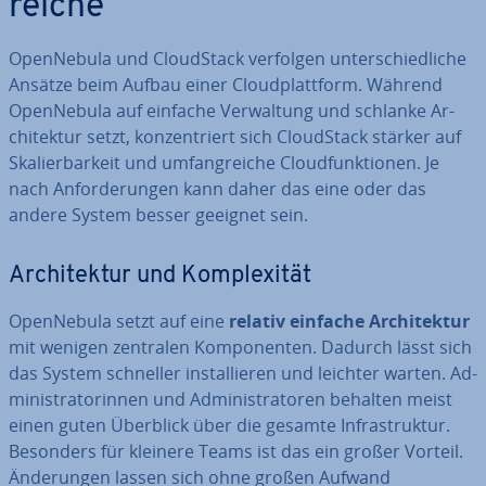
rei­che
Open­Ne­bu­la und Cloud­Stack verfolgen un­ter­schied­li­che
Ansätze beim Aufbau einer Cloud­platt­form. Während
Open­Ne­bu­la auf einfache Ver­wal­tung und schlanke Ar­
chi­tek­tur setzt, kon­zen­triert sich Cloud­Stack stärker auf
Ska­lier­bar­keit und um­fang­rei­che Cloud­funk­tio­nen. Je
nach An­for­de­run­gen kann daher das eine oder das
andere System besser geeignet sein.
Ar­chi­tek­tur und Kom­ple­xi­tät
Open­Ne­bu­la setzt auf eine
relativ einfache Ar­chi­tek­tur
mit wenigen zentralen Kom­po­nen­ten. Dadurch lässt sich
das System schneller in­stal­lie­ren und leichter warten. Ad­
mi­nis­tra­to­rin­nen und Ad­mi­nis­tra­to­ren behalten meist
einen guten Überblick über die gesamte In­fra­struk­tur.
Besonders für kleinere Teams ist das ein großer Vorteil.
Än­de­run­gen lassen sich ohne großen Aufwand