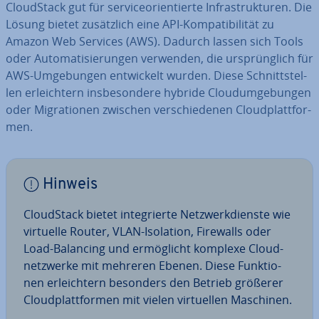
Cloud­Stack gut für ser­vice­ori­en­tier­te In­fra­struk­tu­ren. Die
Lösung bietet zu­sätz­lich eine API-Kom­pa­ti­bi­li­tät zu
Amazon Web Services (AWS). Dadurch lassen sich Tools
oder Au­to­ma­ti­sie­run­gen verwenden, die ur­sprüng­lich für
AWS-Um­ge­bun­gen ent­wi­ckelt wurden. Diese Schnitt­stel­
len er­leich­tern ins­be­son­de­re hybride Cloud­um­ge­bun­gen
oder Mi­gra­tio­nen zwischen ver­schie­de­nen Cloud­platt­for­
men.
Hinweis
Cloud­Stack bietet in­te­grier­te Netz­werk­diens­te wie
virtuelle Router, VLAN-Isolation, Firewalls oder
Load-Balancing und er­mög­licht komplexe Cloud­
netz­wer­ke mit mehreren Ebenen. Diese Funk­tio­
nen er­leich­tern besonders den Betrieb größerer
Cloud­platt­for­men mit vielen vir­tu­el­len Maschinen.