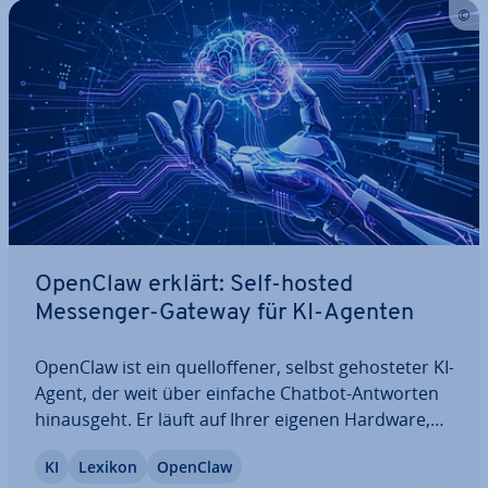
OpenClaw erklärt: Self-hosted
Messenger-Gateway für KI-Agenten
OpenClaw ist ein quell­of­fe­ner, selbst ge­hos­te­ter KI-
Agent, der weit über einfache Chatbot-Antworten
hin­aus­geht. Er läuft auf Ihrer eigenen Hardware,
wird über bekannte Messenger-Apps gesteuert
KI
Lexikon
OpenClaw
und kann Aufgaben wie E-Mail-Ma­nage­ment, Ka­