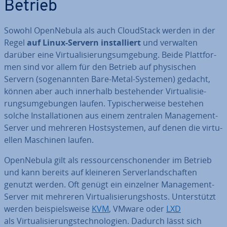
Betrieb
Sowohl Open­Ne­bu­la als auch Cloud­Stack werden in der
Regel
auf Linux-Servern in­stal­liert
und verwalten
darüber eine Vir­tua­li­sie­rungs­um­ge­bung. Beide Platt­for­
men sind vor allem für den Betrieb auf phy­si­schen
Servern (so­ge­nann­ten Bare-Metal-Systemen) gedacht,
können aber auch innerhalb be­stehen­der Vir­tua­li­sie­
rungs­um­ge­bun­gen laufen. Ty­pi­scher­wei­se bestehen
solche In­stal­la­tio­nen aus einem zentralen Ma­nage­ment-
Server und mehreren Host­sys­te­men, auf denen die vir­tu­
el­len Maschinen laufen.
Open­Ne­bu­la gilt als res­sour­cen­scho­nen­der im Betrieb
und kann bereits auf kleineren Ser­ver­land­schaf­ten
genutzt werden. Oft genügt ein einzelner Ma­nage­ment-
Server mit mehreren Vir­tua­li­sie­rungs­hosts. Un­ter­stützt
werden bei­spiels­wei­se
KVM
, VMware oder
LXD
als Vir­tua­li­sie­rungs­tech­no­lo­gien. Dadurch lässt sich