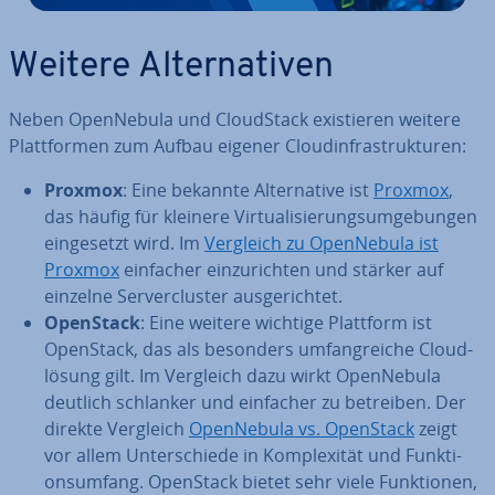
Weitere Al­ter­na­ti­ven
Neben Open­Ne­bu­la und Cloud­Stack exis­tie­ren weitere
Platt­for­men zum Aufbau eigener Cloud­in­fra­struk­tu­ren:
Proxmox
: Eine bekannte Al­ter­na­ti­ve ist
Proxmox
,
das häufig für kleinere Vir­tua­li­sie­rungs­um­ge­bun­gen
ein­ge­setzt wird. Im
Vergleich zu Open­Ne­bu­la ist
Proxmox
einfacher ein­zu­rich­ten und stärker auf
einzelne Ser­ver­clus­ter aus­ge­rich­tet.
OpenStack
: Eine weitere wichtige Plattform ist
OpenStack, das als besonders um­fang­rei­che Cloud­
lö­sung gilt. Im Vergleich dazu wirkt Open­Ne­bu­la
deutlich schlanker und einfacher zu betreiben. Der
direkte Vergleich
Open­Ne­bu­la vs. OpenStack
zeigt
vor allem Un­ter­schie­de in Kom­ple­xi­tät und Funk­ti­
ons­um­fang. OpenStack bietet sehr viele Funk­tio­nen,