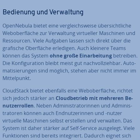
Bedienung und Ver­wal­tung
Open­Ne­bu­la bietet eine ver­gleichs­wei­se über­sicht­li­che
Web­ober­flä­che zur Ver­wal­tung vir­tu­el­ler Maschinen und
Res­sour­cen. Viele Aufgaben lassen sich direkt über die
grafische Ober­flä­che erledigen. Auch kleinere Teams
können das System
ohne große Ein­ar­bei­tung
betreiben.
Die Kon­fi­gu­ra­ti­on bleibt meist gut nach­voll­zieh­bar. Au­to­
ma­ti­sie­run­gen sind möglich, stehen aber nicht immer im
Mit­tel­punkt.
Cloud­Stack bietet ebenfalls eine Web­ober­flä­che, richtet
sich jedoch stärker an
Cloud­be­trieb mit mehreren Be­
nut­zer­rol­len
. Neben Ad­mi­nis­tra­to­rin­nen und Ad­mi­nis­
tra­to­ren können auch End­nut­ze­rin­nen und -nutzer
virtuelle Maschinen selbst erstellen und verwalten. Das
System ist daher stärker auf Self-Service ausgelegt. Viele
Funk­tio­nen sind bereits in­te­griert. Dadurch eignet sich