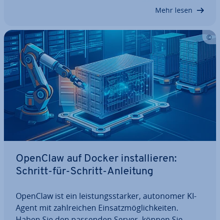
len­der­or­ga­ni­sa­ti­on oder sogar komplexe…
Mehr lesen
OpenClaw auf Docker in­stal­lie­ren:
Schritt-für-Schritt-Anleitung
OpenClaw ist ein leis­tungs­star­ker, autonomer KI-
Agent mit zahl­rei­chen Ein­satz­mög­lich­kei­ten.
Haben Sie den passenden Server, können Sie