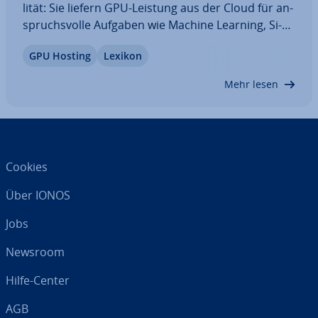
li­tät: Sie liefern GPU-Leistung aus der Cloud für an­
spruchs­vol­le Aufgaben wie Machine Learning, Si­
mu­la­tio­nen oder Vi­sua­li­sie­rung. In diesem Artikel
GPU Hosting
Lexikon
erklären wir die Grund­la­gen, Leis­tungs­merk­ma­le,
Ein­satz­ge­bie­te sowie die Vor- und…
Mehr lesen
Cookies
Über IONOS
Jobs
Newsroom
Hilfe-Center
AGB