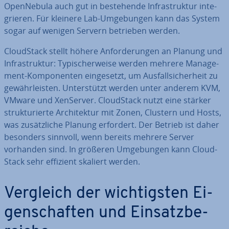
Open­Ne­bu­la auch gut in be­stehen­de In­fra­struk­tur in­te­
grie­ren. Für kleinere Lab-Um­ge­bun­gen kann das System
sogar auf wenigen Servern betrieben werden.
Cloud­Stack stellt höhere An­for­de­run­gen an Planung und
In­fra­struk­tur: Ty­pi­scher­wei­se werden mehrere Ma­nage­
ment-Kom­po­nen­ten ein­ge­setzt, um Aus­fall­si­cher­heit zu
ge­währ­leis­ten. Un­ter­stützt werden unter anderem KVM,
VMware und XenServer. Cloud­Stack nutzt eine stärker
struk­tu­rier­te Ar­chi­tek­tur mit Zonen, Clustern und Hosts,
was zu­sätz­li­che Planung erfordert. Der Betrieb ist daher
besonders sinnvoll, wenn bereits mehrere Server
vorhanden sind. In größeren Um­ge­bun­gen kann Cloud­
Stack sehr effizient skaliert werden.
Vergleich der wich­tigs­ten Ei­
gen­schaf­ten und Ein­satz­be­