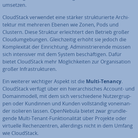
umsetzen.
Cloud­Stack verwendet eine stärker struk­tu­rier­te Ar­chi­
tek­tur mit mehreren Ebenen wie Zonen, Pods und
Clustern. Diese Struktur er­leich­tert den Betrieb großer
Cloud­um­ge­bun­gen. Gleich­zei­tig erhöht sie jedoch die
Kom­ple­xi­tät der Ein­rich­tung. Ad­mi­nis­trie­ren­de müssen
sich in­ten­si­ver mit dem System be­schäf­ti­gen. Dafür
bietet Cloud­Stack mehr Mög­lich­kei­ten zur Or­ga­ni­sa­ti­on
großer In­fra­struk­tu­ren.
Ein weiterer wichtiger Aspekt ist die
Multi-Tenancy
.
Cloud­Stack verfügt über ein hier­ar­chi­sches Account- und
Do­main­mo­dell, mit dem sich ver­schie­de­ne Nut­zer­grup­
pen oder Kundinnen und Kunden voll­stän­dig von­ein­an­
der isolieren lassen. Open­Ne­bu­la bietet zwar grund­le­
gen­de Multi-Tenant-Funk­tio­na­li­tät über Projekte oder
virtuelle Re­chen­zen­tren, al­ler­dings nicht in dem Umfang
wie Cloud­Stack.