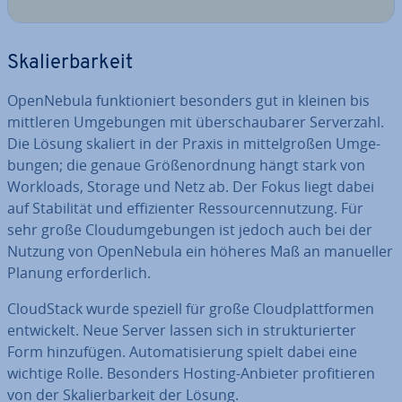
Ska­lier­bar­keit
Open­Ne­bu­la funk­tio­niert besonders gut in kleinen bis
mittleren Um­ge­bun­gen mit über­schau­ba­rer Ser­ver­zahl.
Die Lösung skaliert in der Praxis in mit­tel­gro­ßen Um­ge­
bun­gen; die genaue Grö­ßen­ord­nung hängt stark von
Workloads, Storage und Netz ab. Der Fokus liegt dabei
auf Sta­bi­li­tät und ef­fi­zi­en­ter Res­sour­cen­nut­zung. Für
sehr große Cloud­um­ge­bun­gen ist jedoch auch bei der
Nutzung von Open­Ne­bu­la ein höheres Maß an manueller
Planung er­for­der­lich.
Cloud­Stack wurde speziell für große Cloud­platt­for­men
ent­wi­ckelt. Neue Server lassen sich in struk­tu­rier­ter
Form hin­zu­fü­gen. Au­to­ma­ti­sie­rung spielt dabei eine
wichtige Rolle. Besonders Hosting-Anbieter pro­fi­tie­ren
von der Ska­lier­bar­keit der Lösung.