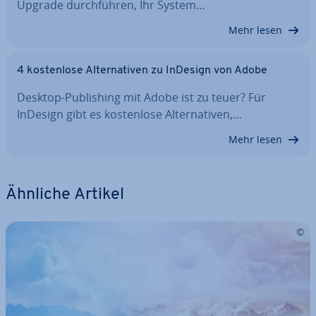
Upgrade durch­füh­ren, Ihr System…
Mehr lesen
4 kos­ten­lo­se Al­ter­na­ti­ven zu InDesign von Adobe
Desktop-Pu­bli­shing mit Adobe ist zu teuer? Für
InDesign gibt es kos­ten­lo­se Al­ter­na­ti­ven,…
Mehr lesen
Ähnliche Artikel