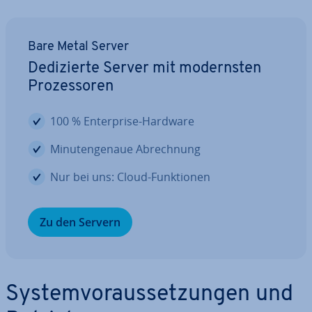
Bare Metal Server
De­di­zier­te Server mit mo­derns­ten
Pro­zes­so­ren
100 % En­ter­pri­se-Hardware
Mi­nu­ten­ge­naue Ab­rech­nung
Nur bei uns: Cloud-Funk­tio­nen
Zu den Servern
Sys­tem­vor­aus­set­zun­gen und