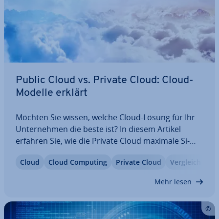
Public Cloud vs. Private Cloud: Cloud-
Modelle erklärt
Möchten Sie wissen, welche Cloud-Lösung für Ihr
Un­ter­neh­men die beste ist? In diesem Artikel
erfahren Sie, wie die Private Cloud maximale Si­
cher­heit und Kontrolle ge­währ­leis­tet, während die
Cloud
Cloud Computing
Private Cloud
Vergleich
Public Cloud mit ihrer Fle­xi­bi­li­tät und Kos­ten­ef­fi­zi­
enz neue Mög­lich­kei­ten eröffnet. Der…
Mehr lesen