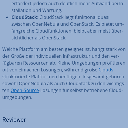
erfordert jedoch auch deutlich mehr Aufwand bei In­
stal­la­ti­on und Wartung.
Cloud­Stack
: Cloud­Stack liegt funk­tio­nal quasi
zwischen Open­Ne­bu­la und OpenStack. Es bietet um­
fang­rei­che Cloud­funk­tio­nen, bleibt aber meist über­
sicht­li­cher als OpenStack.
Welche Plattform am besten geeignet ist, hängt stark von
der Größe der in­di­vi­du­el­len In­fra­struk­tur und den ver­
füg­ba­ren Res­sour­cen ab. Kleine Um­ge­bun­gen pro­fi­tie­ren
oft von einfachen Lösungen, während große
Clouds
struk­tu­rier­te Platt­for­men benötigen. Insgesamt gehören
sowohl Open­Ne­bu­la als auch Cloud­Stack zu den wich­tigs­
ten
Open-Source
-Lösungen für selbst be­trie­be­ne Cloud­
um­ge­bun­gen.
Reviewer