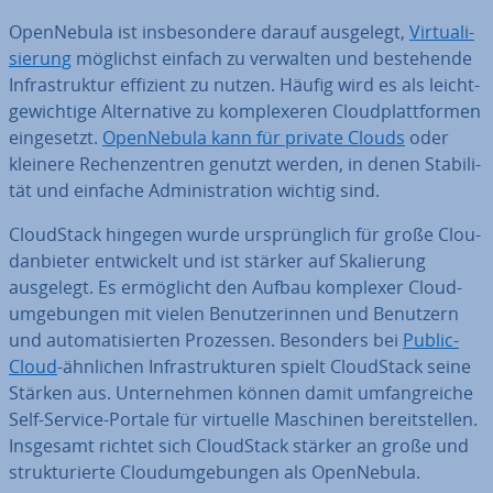
Open­Ne­bu­la ist ins­be­son­de­re darauf ausgelegt,
Vir­tua­li­
sie­rung
möglichst einfach zu verwalten und be­stehen­de
In­fra­struk­tur effizient zu nutzen. Häufig wird es als leicht­
ge­wich­ti­ge Al­ter­na­ti­ve zu kom­ple­xe­ren Cloud­platt­for­men
ein­ge­setzt.
Open­Ne­bu­la kann für private Clouds
oder
kleinere Re­chen­zen­tren genutzt werden, in denen Sta­bi­li­
tät und einfache Ad­mi­nis­tra­ti­on wichtig sind.
Cloud­Stack hingegen wurde ur­sprüng­lich für große Clou­
dan­bie­ter ent­wi­ckelt und ist stärker auf Ska­lie­rung
ausgelegt. Es er­mög­licht den Aufbau komplexer Cloud­
um­ge­bun­gen mit vielen Be­nut­ze­rin­nen und Benutzern
und au­to­ma­ti­sier­ten Prozessen. Besonders bei
Public-
Cloud
-ähnlichen In­fra­struk­tu­ren spielt Cloud­Stack seine
Stärken aus. Un­ter­neh­men können damit um­fang­rei­che
Self-Service-Portale für virtuelle Maschinen be­reit­stel­len.
Insgesamt richtet sich Cloud­Stack stärker an große und
struk­tu­rier­te Cloud­um­ge­bun­gen als Open­Ne­bu­la.