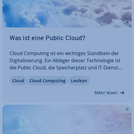
Was ist eine Public Cloud?
Cloud Computing ist ein wichtiges Standbein der
Di­gi­ta­li­sie­rung. Ein Ableger dieser Tech­no­lo­gie ist
die Public Cloud, die Spei­cher­platz und IT-Dienste
öf­fent­lich im Internet be­reit­hält. Wir erklären in
Cloud
Cloud Computing
Lexikon
diesem Artikel, was sich hinter der Public Cloud
verbirgt, wie Sie die…
Mehr lesen