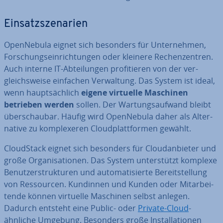
Ein­satz­sze­na­ri­en
Open­Ne­bu­la eignet sich besonders für Un­ter­neh­men,
For­schungs­ein­rich­tun­gen oder kleinere Re­chen­zen­tren.
Auch interne IT-Ab­tei­lun­gen pro­fi­tie­ren von der ver­
gleichs­wei­se einfachen Ver­wal­tung. Das System ist ideal,
wenn haupt­säch­lich
eigene virtuelle Maschinen
betrieben werden
sollen. Der War­tungs­auf­wand bleibt
über­schau­bar. Häufig wird Open­Ne­bu­la daher als Al­ter­
na­ti­ve zu kom­ple­xe­ren Cloud­platt­for­men gewählt.
Cloud­Stack eignet sich besonders für Clou­dan­bie­ter und
große Or­ga­ni­sa­tio­nen. Das System un­ter­stützt komplexe
Be­nut­zer­struk­tu­ren und au­to­ma­ti­sier­te Be­reit­stel­lung
von Res­sour­cen. Kundinnen und Kunden oder Mit­ar­bei­
ten­de können virtuelle Maschinen selbst anlegen.
Dadurch entsteht eine Public- oder
Private-Cloud
-
ähnliche Umgebung. Besonders große In­stal­la­tio­nen