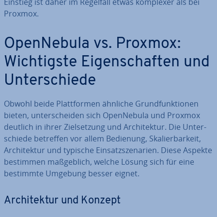
Einstieg ist daher im Regelfall etwas komplexer als bei
Proxmox.
Open­Ne­bu­la vs. Proxmox:
Wich­tigs­te Ei­gen­schaf­ten und
Un­ter­schie­de
Obwohl beide Platt­for­men ähnliche Grund­funk­tio­nen
bieten, un­ter­schei­den sich Open­Ne­bu­la und Proxmox
deutlich in ihrer Ziel­set­zung und Ar­chi­tek­tur. Die Un­ter­
schie­de betreffen vor allem Bedienung, Ska­lier­bar­keit,
Ar­chi­tek­tur und typische Ein­satz­sze­na­ri­en. Diese Aspekte
bestimmen maß­geb­lich, welche Lösung sich für eine
bestimmte Umgebung besser eignet.
Ar­chi­tek­tur und Konzept