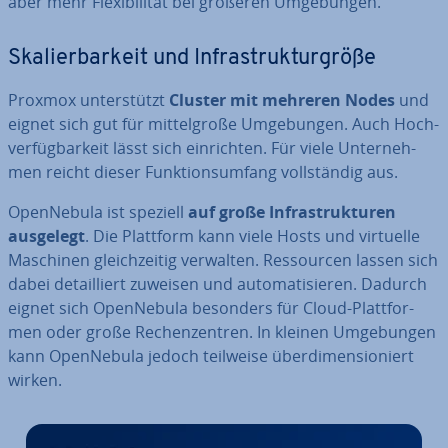
aber mehr Fle­xi­bi­li­tät bei größeren Um­ge­bun­gen.
Ska­lier­bar­keit und In­fra­struk­tur­grö­ße
Proxmox un­ter­stützt
Cluster mit mehreren Nodes
und
eignet sich gut für mit­tel­gro­ße Um­ge­bun­gen. Auch Hoch­
ver­füg­bar­keit lässt sich ein­rich­ten. Für viele Un­ter­neh­
men reicht dieser Funk­ti­ons­um­fang voll­stän­dig aus.
Open­Ne­bu­la ist speziell
auf große In­fra­struk­tu­ren
ausgelegt
. Die Plattform kann viele Hosts und virtuelle
Maschinen gleich­zei­tig verwalten. Res­sour­cen lassen sich
dabei de­tail­liert zuweisen und au­to­ma­ti­sie­ren. Dadurch
eignet sich Open­Ne­bu­la besonders für Cloud-Platt­for­
men oder große Re­chen­zen­tren. In kleinen Um­ge­bun­gen
kann Open­Ne­bu­la jedoch teilweise über­di­men­sio­niert
wirken.