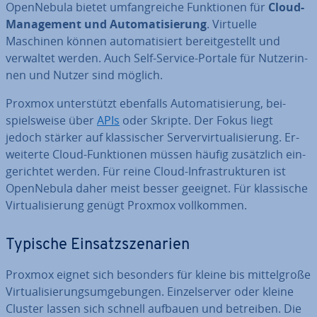
Open­Ne­bu­la bietet um­fang­rei­che Funk­tio­nen für
Cloud-
Ma­nage­ment und Au­to­ma­ti­sie­rung
. Virtuelle
Maschinen können au­to­ma­ti­siert be­reit­ge­stellt und
verwaltet werden. Auch Self-Service-Portale für Nut­ze­rin­
nen und Nutzer sind möglich.
Proxmox un­ter­stützt ebenfalls Au­to­ma­ti­sie­rung, bei­
spiels­wei­se über
APIs
oder Skripte. Der Fokus liegt
jedoch stärker auf klas­si­scher Ser­ver­vir­tua­li­sie­rung. Er­
wei­ter­te Cloud-Funk­tio­nen müssen häufig zu­sätz­lich ein­
ge­rich­tet werden. Für reine Cloud-In­fra­struk­tu­ren ist
Open­Ne­bu­la daher meist besser geeignet. Für klas­si­sche
Vir­tua­li­sie­rung genügt Proxmox voll­kom­men.
Typische Ein­satz­sze­na­ri­en
Proxmox eignet sich besonders für kleine bis mit­tel­gro­ße
Vir­tua­li­sie­rungs­um­ge­bun­gen. Ein­zel­ser­ver oder kleine
Cluster lassen sich schnell aufbauen und betreiben. Die