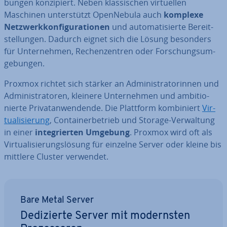
bun­gen kon­zi­piert. Neben klas­si­schen vir­tu­el­len
Maschinen un­ter­stützt Open­Ne­bu­la auch
komplexe
Netz­werk­kon­fi­gu­ra­tio­nen
und au­to­ma­ti­sier­te Be­reit­
stel­lun­gen. Dadurch eignet sich die Lösung besonders
für Un­ter­neh­men, Re­chen­zen­tren oder For­schungs­um­
ge­bun­gen.
Proxmox richtet sich stärker an Ad­mi­nis­tra­to­rin­nen und
Ad­mi­nis­tra­to­ren, kleinere Un­ter­neh­men und am­bi­tio­
nier­te Pri­vat­an­wen­den­de. Die Plattform kom­bi­niert
Vir­
tua­li­sie­rung
, Con­tai­ner­be­trieb und Storage-Ver­wal­tung
in einer
in­te­grier­ten Umgebung
. Proxmox wird oft als
Vir­tua­li­sie­rungs­lö­sung für einzelne Server oder kleine bis
mittlere Cluster verwendet.
Bare Metal Server
De­di­zier­te Server mit mo­derns­ten