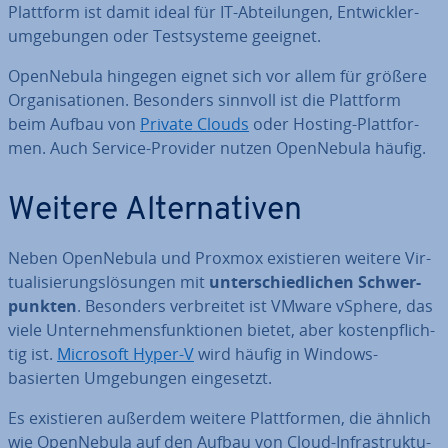
Plattform ist damit ideal für IT-Ab­tei­lun­gen, Ent­wick­ler­
um­ge­bun­gen oder Test­sys­te­me geeignet.
Open­Ne­bu­la hingegen eignet sich vor allem für größere
Or­ga­ni­sa­tio­nen. Besonders sinnvoll ist die Plattform
beim Aufbau von
Private Clouds
oder Hosting-Platt­for­
men. Auch Service-Provider nutzen Open­Ne­bu­la häufig.
Weitere Al­ter­na­ti­ven
Neben Open­Ne­bu­la und Proxmox exis­tie­ren weitere Vir­
tua­li­sie­rungs­lö­sun­gen mit
un­ter­schied­li­chen Schwer­
punk­ten
. Besonders ver­brei­tet ist VMware vSphere, das
viele Un­ter­neh­mens­funk­tio­nen bietet, aber kos­ten­pflich­
tig ist.
Microsoft Hyper-V
wird häufig in Windows-
basierten Um­ge­bun­gen ein­ge­setzt.
Es exis­tie­ren außerdem weitere Platt­for­men, die ähnlich
wie Open­Ne­bu­la auf den Aufbau von Cloud-In­fra­struk­tu­