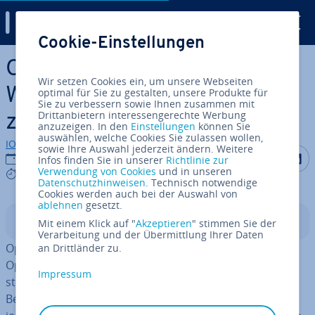
Digital Guide
Cookie-Einstellungen
Zum Haupt­in­halt springen
Open­Ne­bu­la vs. Proxmox:
Wir setzen Cookies ein, um unsere Webseiten
Welche Vir­tua­li­sie­rung passt
optimal für Sie zu gestalten, unsere Produkte für
Sie zu verbessern sowie Ihnen zusammen mit
Drittanbietern interessengerechte Werbung
zu Ihnen?
anzuzeigen. In den
Einstellungen
können Sie
auswählen, welche Cookies Sie zulassen wollen,
IONOS Redaktion
sowie Ihre Auswahl jederzeit ändern. Weitere
Auf Facebo
Auf Tw
A
30.03.2026
Infos finden Sie in unserer
Richtlinie zur
Verwendung von Cookies
und in unseren
6 mins
Datenschutzhinweisen
. Technisch notwendige
Cookies werden auch bei der Auswahl von
ablehnen
gesetzt.
In­halts­ver­zeich­nis
Mit einem Klick auf "
Akzeptieren
" stimmen Sie der
Verarbeitung und der Übermittlung Ihrer Daten
Open­Ne­bu­la und Proxmox gehören zu den bekannten
an Drittländer zu.
Open-Source-Platt­for­men für Vir­tua­li­sie­rung und In­fra­
Impressum
struk­tur­ver­wal­tung. Beide Lösungen er­mög­li­chen den
Betrieb vir­tu­el­ler Maschinen und Container, verfolgen