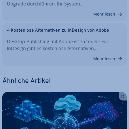
Upgrade durch­füh­ren, Ihr System…
Mehr lesen
4 kos­ten­lo­se Al­ter­na­ti­ven zu InDesign von Adobe
Desktop-Pu­bli­shing mit Adobe ist zu teuer? Für
InDesign gibt es kos­ten­lo­se Al­ter­na­ti­ven,…
Mehr lesen
Ähnliche Artikel