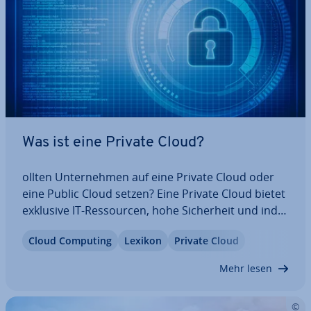
Was ist eine Private Cloud?
ollten Un­ter­neh­men auf eine Private Cloud oder
eine Public Cloud setzen? Eine Private Cloud bietet
exklusive IT-Res­sour­cen, hohe Si­cher­heit und in­di­
vi­du­el­le An­pas­sungs­mög­lich­kei­ten. Sie eignet sich
Cloud Computing
Lexikon
Private Cloud
besonders für Firmen mit hohen Da­ten­schutz­an­
for­de­run­gen. Erfahren Sie, wie eine…
Mehr lesen