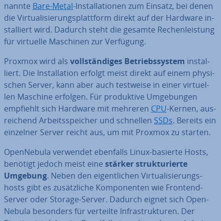
nann­te
Bare-Metal
-In­stal­la­tio­nen zum Einsatz, bei denen
die Vir­tua­li­sie­rungs­platt­form direkt auf der Hardware in­
stal­liert wird. Dadurch steht die gesamte Re­chen­leis­tung
für virtuelle Maschinen zur Verfügung.
Proxmox wird als
voll­stän­di­ges Be­triebs­sys­tem
in­stal­
liert. Die In­stal­la­ti­on erfolgt meist direkt auf einem phy­si­
schen Server, kann aber auch testweise in einer vir­tu­el­
len Maschine erfolgen. Für pro­duk­ti­ve Um­ge­bun­gen
empfiehlt sich Hardware mit mehreren
CPU
-Kernen, aus­
rei­chend Ar­beits­spei­cher und schnellen
SSDs
. Bereits ein
einzelner Server reicht aus, um mit Proxmox zu starten.
Open­Ne­bu­la verwendet ebenfalls Linux-basierte Hosts,
benötigt jedoch meist eine
stärker struk­tu­rier­te
Umgebung
. Neben den ei­gent­li­chen Vir­tua­li­sie­rungs­
hosts gibt es zu­sätz­li­che Kom­po­nen­ten wie Frontend-
Server oder Storage-Server. Dadurch eignet sich Open­
Ne­bu­la besonders für verteilte In­fra­struk­tu­ren. Der