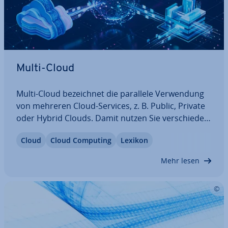
Multi-Cloud
Multi-Cloud be­zeich­net die parallele Ver­wen­dung
von mehreren Cloud-Services, z. B. Public, Private
oder Hybrid Clouds. Damit nutzen Sie ver­schie­de­
ne Cloud-Modelle gleich­zei­tig und können gezielt
Cloud
Cloud Computing
Lexikon
die beste Variante für jeden Ein­satz­be­reich
wählen. Die einzelnen Cloud-Modelle…
Mehr lesen