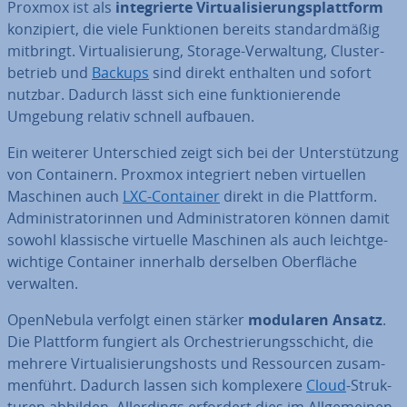
Proxmox ist als
in­te­grier­te Vir­tua­li­sie­rungs­platt­form
kon­zi­piert, die viele Funk­tio­nen bereits stan­dard­mä­ßig
mitbringt. Vir­tua­li­sie­rung, Storage-Ver­wal­tung, Clus­ter­
be­trieb und
Backups
sind direkt enthalten und sofort
nutzbar. Dadurch lässt sich eine funk­tio­nie­ren­de
Umgebung relativ schnell aufbauen.
Ein weiterer Un­ter­schied zeigt sich bei der Un­ter­stüt­zung
von Con­tai­nern. Proxmox in­te­griert neben vir­tu­el­len
Maschinen auch
LXC-Container
direkt in die Plattform.
Ad­mi­nis­tra­to­rin­nen und Ad­mi­nis­tra­to­ren können damit
sowohl klas­si­sche virtuelle Maschinen als auch leicht­ge­
wich­ti­ge Container innerhalb derselben Ober­flä­che
verwalten.
Open­Ne­bu­la verfolgt einen stärker
modularen Ansatz
.
Die Plattform fungiert als Or­ches­trie­rungs­schicht, die
mehrere Vir­tua­li­sie­rungs­hosts und Res­sour­cen zu­sam­
men­führt. Dadurch lassen sich kom­ple­xe­re
Cloud
-Struk­