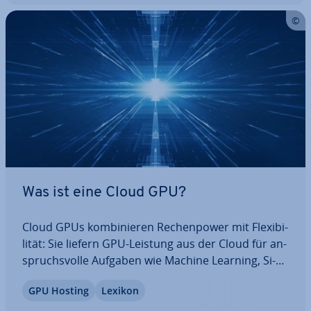
Was ist eine Cloud GPU?
Cloud GPUs kom­bi­nie­ren Re­chen­power mit Fle­xi­bi­
li­tät: Sie liefern GPU-Leistung aus der Cloud für an­
spruchs­vol­le Aufgaben wie Machine Learning, Si­
mu­la­tio­nen oder Vi­sua­li­sie­rung. In diesem Artikel
GPU Hosting
Lexikon
erklären wir die Grund­la­gen, Leis­tungs­merk­ma­le,
Ein­satz­ge­bie­te sowie die Vor- und…