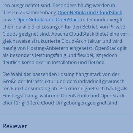
ren aus­ge­rich­tet sind. Besonders häufig werden in
diesem Zu­sam­men­hang
Open­Ne­bu­la und Cloud­Stack
sowie
Open­Ne­bu­la und OpenStack
mit­ein­an­der ver­gli­
chen, da alle drei Lösungen für den Betrieb von Private
Clouds geeignet sind. Apache Cloud­Stack bietet eine ver­
gleichs­wei­se struk­tu­rier­te Cloud-Ar­chi­tek­tur und wird
häufig von Hosting-Anbietern ein­ge­setzt. OpenStack gilt
als besonders leis­tungs­fä­hig und flexibel, ist jedoch
deutlich komplexer in In­stal­la­ti­on und Betrieb.
Die Wahl der passenden Lösung hängt stark von der
Größe der In­fra­struk­tur und dem in­di­vi­du­ell ge­wünsch­
ten Funk­ti­ons­um­fang ab. Proxmox eignet sich häufig als
Ein­stiegs­lö­sung, während Open­Ne­bu­la und OpenStack
eher für größere Cloud-Um­ge­bun­gen geeignet sind.
Reviewer