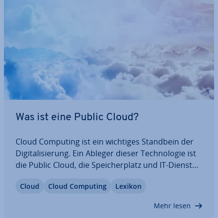
Was ist eine Public Cloud?
Cloud Computing ist ein wichtiges Standbein der
Di­gi­ta­li­sie­rung. Ein Ableger dieser Tech­no­lo­gie ist
die Public Cloud, die Spei­cher­platz und IT-Dienste
öf­fent­lich im Internet be­reit­hält. Wir erklären in
Cloud
Cloud Computing
Lexikon
diesem Artikel, was sich hinter der Public Cloud
verbirgt, wie Sie die…
Mehr lesen