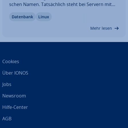
schen Namen. Tat­säch­lich steht bei Servern mit
diesem Beinamen die leis­tungs­star­ke Hardware im
Datenbank
Linux
Fokus. Bei einem Bare-Metal-Server reicht der
Zugriff des Nutzers quasi bis aufs blanke…
Mehr lesen
Cookies
Über IONOS
Jobs
Newsroom
Hilfe-Center
AGB