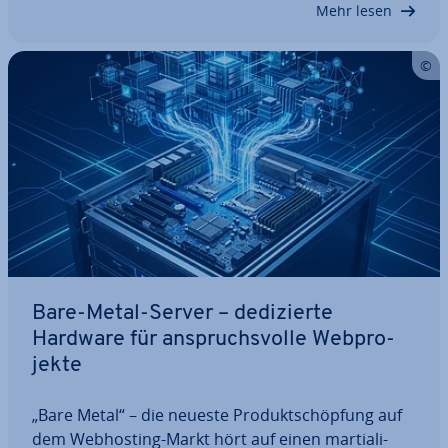
Mehr lesen
Bare-Metal-Server – de­di­zier­te
Hardware für an­spruchs­vol­le Web­pro­
jek­te
„Bare Metal“ – die neueste Pro­dukt­schöp­fung auf
dem Web­hos­ting-Markt hört auf einen mar­tia­li­