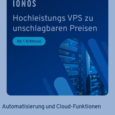
Au­to­ma­ti­sie­rung und Cloud-Funk­tio­nen