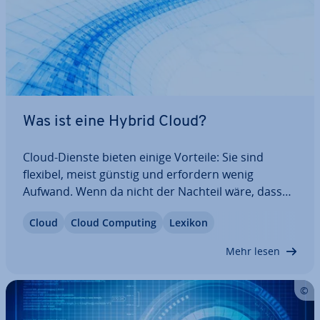
Was ist eine Hybrid Cloud?
Cloud-Dienste bieten einige Vorteile: Sie sind
flexibel, meist günstig und erfordern wenig
Aufwand. Wenn da nicht der Nachteil wäre, dass
man seine sensiblen Daten in fremde Hände
Cloud
Cloud Computing
Lexikon
geben muss. Die Hybrid Cloud bietet einen in­ter­es­
san­ten Kom­pro­miss: Durch diese Lösung
Mehr lesen
können…