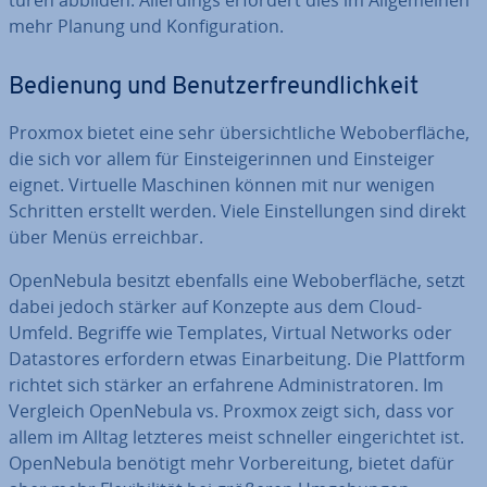
tu­ren abbilden. Al­ler­dings erfordert dies im All­ge­mei­nen
mehr Planung und Kon­fi­gu­ra­ti­on.
Bedienung und Be­nut­zer­freund­lich­keit
Proxmox bietet eine sehr über­sicht­li­che Web­ober­flä­che,
die sich vor allem für Ein­stei­ge­rin­nen und Ein­stei­ger
eignet. Virtuelle Maschinen können mit nur wenigen
Schritten erstellt werden. Viele Ein­stel­lun­gen sind direkt
über Menüs er­reich­bar.
Open­Ne­bu­la besitzt ebenfalls eine Web­ober­flä­che, setzt
dabei jedoch stärker auf Konzepte aus dem Cloud-
Umfeld. Begriffe wie Templates, Virtual Networks oder
Da­tasto­res erfordern etwas Ein­ar­bei­tung. Die Plattform
richtet sich stärker an erfahrene Ad­mi­nis­tra­to­ren. Im
Vergleich Open­Ne­bu­la vs. Proxmox zeigt sich, dass vor
allem im Alltag letzteres meist schneller ein­ge­rich­tet ist.
Open­Ne­bu­la benötigt mehr Vor­be­rei­tung, bietet dafür