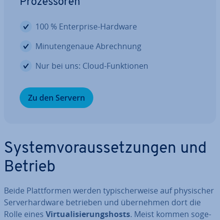
Pro­zes­so­ren
100 % En­ter­pri­se-Hardware
Mi­nu­ten­ge­naue Ab­rech­nung
Nur bei uns: Cloud-Funk­tio­nen
Zu den Servern
Sys­tem­vor­aus­set­zun­gen und
Betrieb
Beide Platt­for­men werden ty­pi­scher­wei­se auf phy­si­scher
Ser­ver­hard­ware betrieben und über­neh­men dort die
Rolle eines
Vir­tua­li­sie­rungs­hosts
. Meist kommen so­ge­