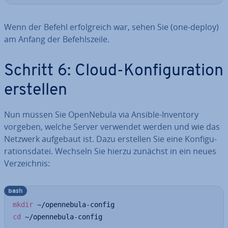
Wenn der Befehl er­folg­reich war, sehen Sie (one-deploy)
am Anfang der Be­fehls­zei­le.
Schritt 6: Cloud-Kon­fi­gu­ra­ti­on
erstellen
Nun müssen Sie Open­Ne­bu­la via Ansible-Inventory
vorgeben, welche Server verwendet werden und wie das
Netzwerk aufgebaut ist. Dazu erstellen Sie eine Kon­fi­gu­
ra­ti­ons­da­tei. Wechseln Sie hierzu zunächst in ein neues
Ver­zeich­nis:
bash
mkdir
cd
 ~/opennebula-config