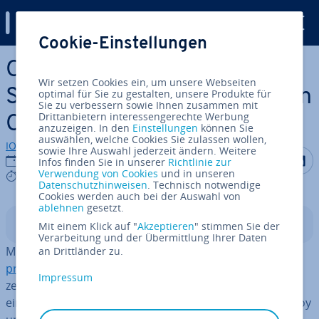
Digital Guide
Cookie-Einstellungen
Zum Haupt­in­halt springen
Open­Ne­bu­la Private Cloud:
Wir setzen Cookies ein, um unsere Webseiten
Schritt für Schritt zur eigenen
optimal für Sie zu gestalten, unsere Produkte für
Sie zu verbessern sowie Ihnen zusammen mit
Drittanbietern interessengerechte Werbung
Cloud
anzuzeigen. In den
Einstellungen
können Sie
auswählen, welche Cookies Sie zulassen wollen,
IONOS Redaktion
sowie Ihre Auswahl jederzeit ändern. Weitere
Auf Facebo
Auf Tw
A
18.05.2026
Infos finden Sie in unserer
Richtlinie zur
Verwendung von Cookies
und in unseren
9 mins
Datenschutzhinweisen
. Technisch notwendige
Cookies werden auch bei der Auswahl von
ablehnen
gesetzt.
In­halts­ver­zeich­nis
Mit einem Klick auf "
Akzeptieren
" stimmen Sie der
Verarbeitung und der Übermittlung Ihrer Daten
Mit Open­Ne­bu­la können Sie auf eigenen Servern eine
an Drittländer zu.
private Cloud
betreiben und dort virtuelle Maschinen
Impressum
zentral verwalten. Diese Anleitung zeigt die Ein­rich­tung
einer einfachen Multi-Node-Private-Cloud mit OneDeploy