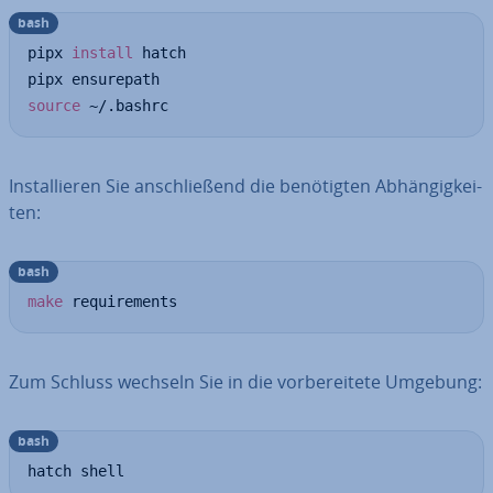
bash
pipx 
install
 hatch

source
 ~/.bashrc
In­stal­lie­ren Sie an­schlie­ßend die be­nö­tig­ten Ab­hän­gig­kei­
ten:
bash
make
 requirements
Zum Schluss wechseln Sie in die vor­be­rei­te­te Umgebung:
bash
hatch shell