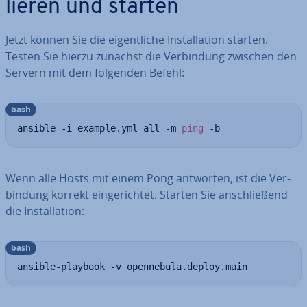
lie­ren und starten
Jetzt können Sie die ei­gent­li­che In­stal­la­ti­on starten.
Testen Sie hierzu zunächst die Ver­bin­dung zwischen den
Servern mit dem folgenden Befehl:
bash
ansible -i example.yml all -m 
ping
 -b
Wenn alle Hosts mit einem Pong antworten, ist die Ver­
bin­dung korrekt ein­ge­rich­tet. Starten Sie an­schlie­ßend
die In­stal­la­ti­on:
bash
ansible-playbook -v opennebula.deploy.main