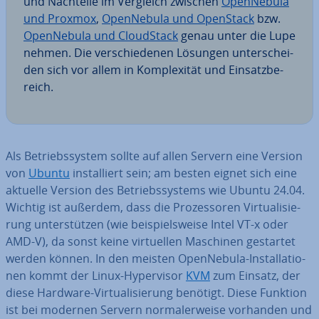
und Nachteile im Vergleich zwischen
Open­Ne­bu­la
und Proxmox
,
Open­Ne­bu­la und OpenStack
bzw.
Open­Ne­bu­la und Cloud­Stack
genau unter die Lupe
nehmen. Die ver­schie­de­nen Lösungen un­ter­schei­
den sich vor allem in Kom­ple­xi­tät und Ein­satz­be­
reich.
Als Be­triebs­sys­tem sollte auf allen Servern eine Version
von
Ubuntu
in­stal­liert sein; am besten eignet sich eine
aktuelle Version des Be­triebs­sys­tems wie Ubuntu 24.04.
Wichtig ist außerdem, dass die Pro­zes­so­ren Vir­tua­li­sie­
rung un­ter­stüt­zen (wie bei­spiels­wei­se Intel VT-x oder
AMD-V), da sonst keine vir­tu­el­len Maschinen gestartet
werden können. In den meisten Open­Ne­bu­la-In­stal­la­tio­
nen kommt der Linux-Hy­per­vi­sor
KVM
zum Einsatz, der
diese Hardware-Vir­tua­li­sie­rung benötigt. Diese Funktion
ist bei modernen Servern nor­ma­ler­wei­se vorhanden und