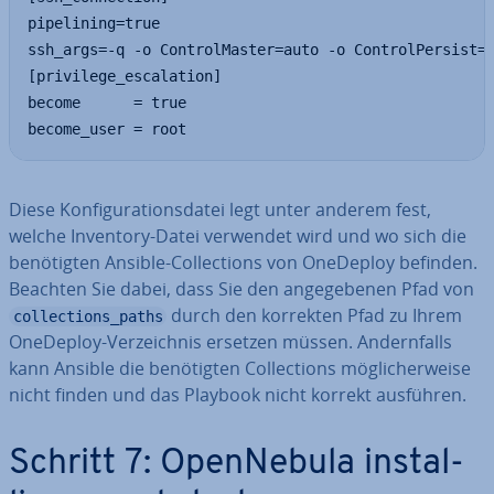
pipelining=true

ssh_args=-q -o ControlMaster=auto -o ControlPersist=6
[privilege_escalation]

become      = true

become_user = root
Diese Kon­fi­gu­ra­ti­ons­da­tei legt unter anderem fest,
welche Inventory-Datei verwendet wird und wo sich die
be­nö­tig­ten Ansible-Coll­ec­tions von OneDeploy befinden.
Beachten Sie dabei, dass Sie den an­ge­ge­be­nen Pfad von
durch den korrekten Pfad zu Ihrem
collections_paths
OneDeploy-Ver­zeich­nis ersetzen müssen. An­dern­falls
kann Ansible die be­nö­tig­ten Coll­ec­tions mög­li­cher­wei­se
nicht finden und das Playbook nicht korrekt ausführen.
Schritt 7: Open­Ne­bu­la in­stal­