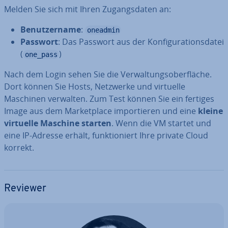
Melden Sie sich mit Ihren Zu­gangs­da­ten an:
Be­nut­zer­na­me
:
oneadmin
Passwort
: Das Passwort aus der Kon­fi­gu­ra­ti­ons­da­tei
(
)
one_pass
Nach dem Login sehen Sie die Ver­wal­tungs­ober­flä­che.
Dort können Sie Hosts, Netzwerke und virtuelle
Maschinen verwalten. Zum Test können Sie ein fertiges
Image aus dem Mar­ket­place im­por­tie­ren und eine
kleine
virtuelle Maschine starten
. Wenn die VM startet und
eine IP-Adresse erhält, funk­tio­niert Ihre private Cloud
korrekt.
Reviewer