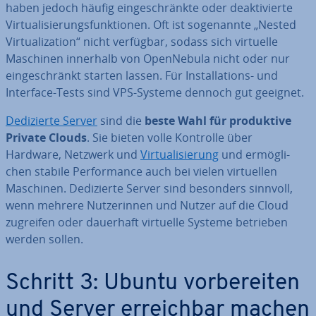
haben jedoch häufig ein­ge­schränk­te oder de­ak­ti­vier­te
Vir­tua­li­sie­rungs­funk­tio­nen. Oft ist so­ge­nann­te „Nested
Vir­tua­liza­ti­on“ nicht verfügbar, sodass sich virtuelle
Maschinen innerhalb von Open­Ne­bu­la nicht oder nur
ein­ge­schränkt starten lassen. Für In­stal­la­ti­ons- und
Interface-Tests sind VPS-Systeme dennoch gut geeignet.
De­di­zier­te Server
sind die
beste Wahl für pro­duk­ti­ve
Private Clouds
. Sie bieten volle Kontrolle über
Hardware, Netzwerk und
Vir­tua­li­sie­rung
und er­mög­li­
chen stabile Per­for­mance auch bei vielen vir­tu­el­len
Maschinen. De­di­zier­te Server sind besonders sinnvoll,
wenn mehrere Nut­ze­rin­nen und Nutzer auf die Cloud
zugreifen oder dauerhaft virtuelle Systeme betrieben
werden sollen.
Schritt 3: Ubuntu vor­be­rei­ten
und Server er­reich­bar machen