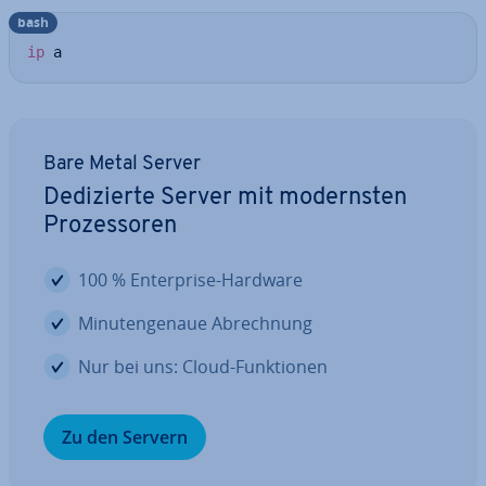
bash
ip
 a
Bare Metal Server
De­di­zier­te Server mit mo­derns­ten
Pro­zes­so­ren
100 % En­ter­pri­se-Hardware
Mi­nu­ten­ge­naue Ab­rech­nung
Nur bei uns: Cloud-Funk­tio­nen
Zu den Servern