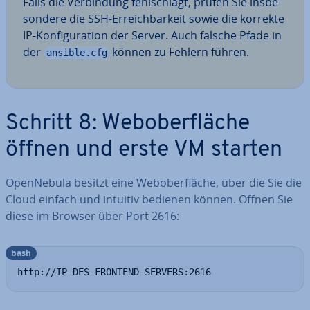
Falls die Ver­bin­dung fehl­schlägt, prüfen Sie ins­be­
son­de­re die SSH-Er­reich­bar­keit sowie die korrekte
IP-Kon­fi­gu­ra­ti­on der Server. Auch falsche Pfade in
der
können zu Fehlern führen.
ansible.cfg
Schritt 8: Web­ober­flä­che
öffnen und erste VM starten
Open­Ne­bu­la besitzt eine Web­ober­flä­che, über die Sie die
Cloud einfach und intuitiv bedienen können. Öffnen Sie
diese im Browser über Port 2616:
bash
http://IP-DES-FRONTEND-SERVERS:2616