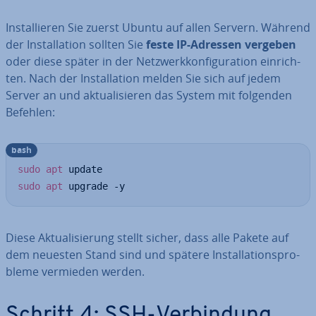
In­stal­lie­ren Sie zuerst Ubuntu auf allen Servern. Während
der In­stal­la­ti­on sollten Sie
feste IP-Adressen vergeben
oder diese später in der Netz­werk­kon­fi­gu­ra­ti­on ein­rich­
ten. Nach der In­stal­la­ti­on melden Sie sich auf jedem
Server an und ak­tua­li­sie­ren das System mit folgenden
Befehlen:
bash
sudo
apt
sudo
apt
 upgrade -y
Diese Ak­tua­li­sie­rung stellt sicher, dass alle Pakete auf
dem neuesten Stand sind und spätere In­stal­la­ti­ons­pro­
ble­me vermieden werden.