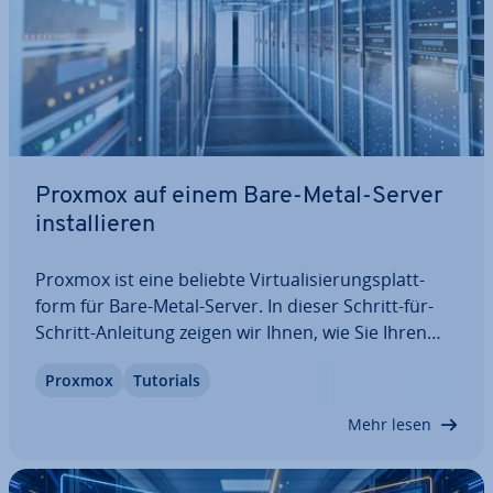
Proxmox auf einem Bare-Metal-Server
in­stal­lie­ren
Proxmox ist eine beliebte Vir­tua­li­sie­rungs­platt­
form für Bare-Metal-Server. In dieser Schritt-für-
Schritt-Anleitung zeigen wir Ihnen, wie Sie Ihren
Server vor­be­rei­ten, das BIOS kon­fi­gu­rie­ren und
Proxmox
Tutorials
das boot­fä­hi­ge In­stal­la­ti­ons­me­di­um für den
Proxmox-Install erstellen. Sie erfahren,…
Mehr lesen