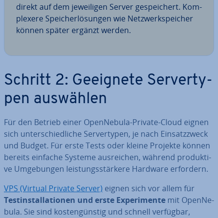
direkt auf dem je­wei­li­gen Server ge­spei­chert. Kom­
ple­xe­re Spei­cher­lö­sun­gen wie Netz­werk­spei­cher
können später ergänzt werden.
Schritt 2: Geeignete Ser­ver­ty­
pen auswählen
Für den Betrieb einer Open­Ne­bu­la-Private-Cloud eignen
sich un­ter­schied­li­che Ser­ver­ty­pen, je nach Ein­satz­zweck
und Budget. Für erste Tests oder kleine Projekte können
bereits einfache Systeme aus­rei­chen, während pro­duk­ti­
ve Um­ge­bun­gen leis­tungs­stär­ke­re Hardware erfordern.
VPS (Virtual Private Server)
eignen sich vor allem für
Test­in­stal­la­tio­nen und erste Ex­pe­ri­men­te
mit Open­Ne­
bu­la. Sie sind kos­ten­güns­tig und schnell verfügbar,