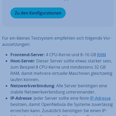
Zu den Kon­fi­gu­ra­tio­nen
Für ein kleines Test­sys­tem empfehlen sich folgende Vor­
aus­set­zun­gen:
Frontend-Server
: 4 CPU-Kerne und 8–16 GB
RAM
Host-Server
: Dieser Server sollte etwas stärker sein,
zum Beispiel 8 CPU-Kerne und min­des­tens 32 GB
RAM, damit mehrere virtuelle Maschinen gleich­zei­tig
laufen können.
Netz­werk­ver­bin­dung
: Alle Server benötigen eine
stabile Netz­werk­ver­bin­dung un­ter­ein­an­der.
IP-Adresse
: Jeder Server sollte eine feste
IP-Adresse
besitzen, damit Open­Ne­bu­la die Systeme zu­ver­läs­sig
erreichen kann. Zu­sätz­lich benötigen Sie einen IP-