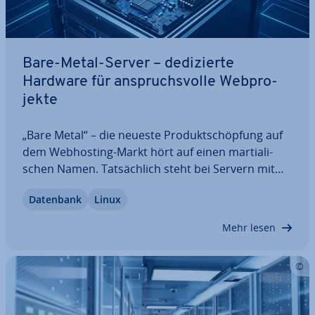
Bare-Metal-Server – de­di­zier­te
Hardware für an­spruchs­vol­le Web­pro­
jek­te
„Bare Metal“ – die neueste Pro­dukt­schöp­fung auf
dem Web­hos­ting-Markt hört auf einen mar­tia­li­
schen Namen. Tat­säch­lich steht bei Servern mit
diesem Beinamen die leis­tungs­star­ke Hardware im
Datenbank
Linux
Fokus. Bei einem Bare-Metal-Server reicht der
Zugriff des Nutzers quasi bis aufs blanke…
Mehr lesen