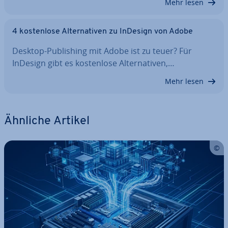
Mehr lesen
4 kos­ten­lo­se Al­ter­na­ti­ven zu InDesign von Adobe
Desktop-Pu­bli­shing mit Adobe ist zu teuer? Für
InDesign gibt es kos­ten­lo­se Al­ter­na­ti­ven,…
Mehr lesen
Ähnliche Artikel