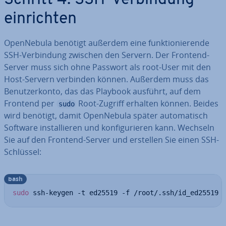
Schritt 4: SSH-Ver­bin­dung
ein­rich­ten
Open­Ne­bu­la benötigt außerdem eine funk­tio­nie­ren­de
SSH-Ver­bin­dung zwischen den Servern. Der Frontend-
Server muss sich ohne Passwort als root-User mit den
Host-Servern verbinden können. Außerdem muss das
Be­nut­zer­kon­to, das das Playbook ausführt, auf dem
Frontend per
Root-Zugriff erhalten können. Beides
sudo
wird benötigt, damit Open­Ne­bu­la später au­to­ma­tisch
Software in­stal­lie­ren und kon­fi­gu­rie­ren kann. Wechseln
Sie auf den Frontend-Server und erstellen Sie einen SSH-
Schlüssel:
bash
sudo
 ssh-keygen -t ed25519 -f /root/.ssh/id_ed25519 