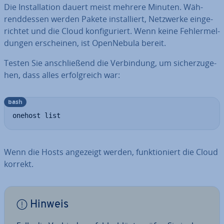
Die In­stal­la­ti­on dauert meist mehrere Minuten. Wäh­
rend­des­sen werden Pakete in­stal­liert, Netzwerke ein­ge­
rich­tet und die Cloud kon­fi­gu­riert. Wenn keine Feh­ler­mel­
dun­gen er­schei­nen, ist Open­Ne­bu­la bereit.
Testen Sie an­schlie­ßend die Ver­bin­dung, um si­cher­zu­ge­
hen, dass alles er­folg­reich war:
bash
onehost list
Wenn die Hosts angezeigt werden, funk­tio­niert die Cloud
korrekt.
Hinweis