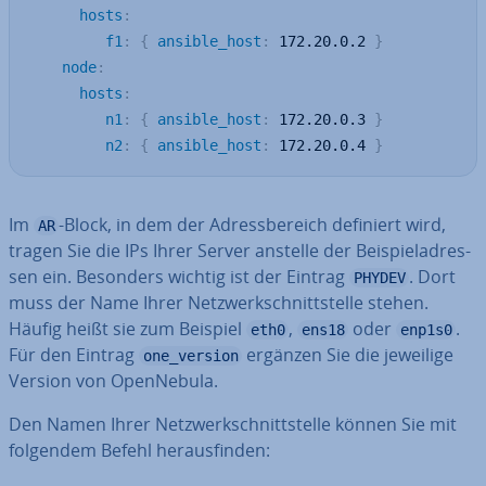
hosts
:
f1
:
{
ansible_host
:
 172.20.0.2 
}
node
:
hosts
:
n1
:
{
ansible_host
:
 172.20.0.3 
}
n2
:
{
ansible_host
:
 172.20.0.4 
}
Im
-Block, in dem der Adress­be­reich definiert wird,
AR
tragen Sie die IPs Ihrer Server anstelle der Bei­spiel­adres­
sen ein. Besonders wichtig ist der Eintrag
. Dort
PHYDEV
muss der Name Ihrer Netz­werk­schnitt­stel­le stehen.
Häufig heißt sie zum Beispiel
,
oder
.
eth0
ens18
enp1s0
Für den Eintrag
ergänzen Sie die jeweilige
one_version
Version von Open­Ne­bu­la.
Den Namen Ihrer Netz­werk­schnitt­stel­le können Sie mit
folgendem Befehl her­aus­fin­den: