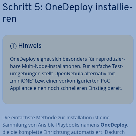
Schritt 5: OneDeploy in­stal­lie­
ren
Hinweis
OneDeploy eignet sich besonders für re­pro­du­zier­
ba­re Multi-Node-In­stal­la­tio­nen. Für einfache Test­
um­ge­bun­gen stellt Open­Ne­bu­la al­ter­na­tiv mit
„miniONE“ bzw. einer vor­kon­fi­gu­rier­ten PoC-
Appliance einen noch schnel­le­ren Einstieg bereit.
Die ein­fachs­te Methode zur In­stal­la­ti­on ist eine
Sammlung von Ansible-Playbooks namens
OneDeploy
,
die die komplette Ein­rich­tung au­to­ma­ti­siert. Dadurch