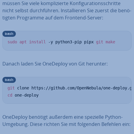
müssen Sie viele kom­pli­zier­te Kon­fi­gu­ra­ti­ons­schrit­te
nicht selbst durch­füh­ren. In­stal­lie­ren Sie zuerst die be­nö­
tig­ten Programme auf dem Frontend-Server:
bash
sudo
apt
install
 -y python3-pip pipx 
git
make
Danach laden Sie OneDeploy von Git herunter:
bash
git
cd
 one-deploy
OneDeploy benötigt außerdem eine spezielle Python-
Umgebung. Diese richten Sie mit folgenden Befehlen ein: