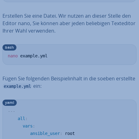
Erstellen Sie eine Datei. Wir nutzen an dieser Stelle den
Editor nano, Sie können aber jeden be­lie­bi­gen Text­edi­tor
Ihrer Wahl verwenden.
bash
nano
 example.yml
Fügen Sie folgenden Bei­spiel­in­halt in die soeben erstellte
ein:
example.yml
yaml
---
all
:
vars
:
ansible_user
:
 root
