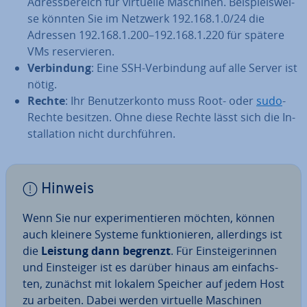
Adress­be­reich für virtuelle Maschinen. Bei­spiels­wei­
se könnten Sie im Netzwerk 192.168.1.0/24 die
Adressen 192.168.1.200–192.168.1.220 für spätere
VMs re­ser­vie­ren.
Ver­bin­dung
: Eine SSH-Ver­bin­dung auf alle Server ist
nötig.
Rechte
: Ihr Be­nut­zer­kon­to muss Root- oder
sudo
-
Rechte besitzen. Ohne diese Rechte lässt sich die In­
stal­la­ti­on nicht durch­füh­ren.
Hinweis
Wenn Sie nur ex­pe­ri­men­tie­ren möchten, können
auch kleinere Systeme funk­tio­nie­ren, al­ler­dings ist
die
Leistung dann begrenzt
. Für Ein­stei­ge­rin­nen
und Ein­stei­ger ist es darüber hinaus am ein­fachs­
ten, zunächst mit lokalem Speicher auf jedem Host
zu arbeiten. Dabei werden virtuelle Maschinen