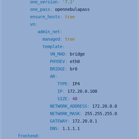
one_version
:
'7.2'
one_pass
:
 opennebulapass

ensure_hosts
:
true
vn
:
admin_net
:
managed
:
true
template
:
VN_MAD
:
 bridge

PHYDEV
:
 eth0

BRIDGE
:
 br0

AR
:
TYPE
:
 IP4

IP
:
 172.20.0.100

SIZE
:
48
NETWORK_ADDRESS
:
 172.20.0.0

NETWORK_MASK
:
 255.255.255.0

GATEWAY
:
 172.20.0.1

DNS
:
 1.1.1.1

frontend
: