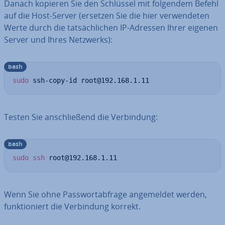
Danach kopieren Sie den Schlüssel mit folgendem Befehl
auf die Host-Server (ersetzen Sie die hier ver­wen­de­ten
Werte durch die tat­säch­li­chen IP-Adressen Ihrer eigenen
Server und Ihres Netzwerks):
bash
sudo
 ssh-copy-id root@192.168.1.11
Testen Sie an­schlie­ßend die Ver­bin­dung:
bash
sudo
ssh
 root@192.168.1.11
Wenn Sie ohne Pass­wort­ab­fra­ge an­ge­mel­det werden,
funk­tio­niert die Ver­bin­dung korrekt.