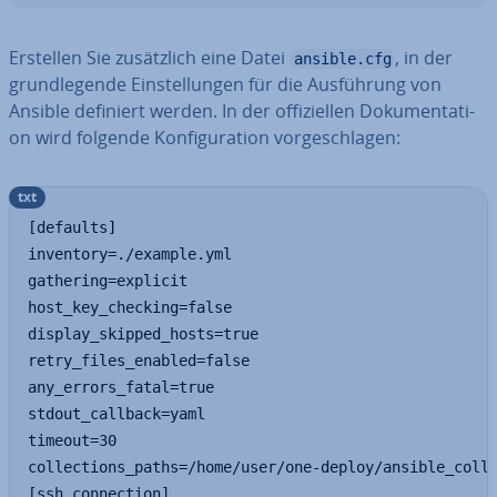
Erstellen Sie zu­sätz­lich eine Datei
, in der
ansible.cfg
grund­le­gen­de Ein­stel­lun­gen für die Aus­füh­rung von
Ansible definiert werden. In der of­fi­zi­el­len Do­ku­men­ta­ti­
on wird folgende Kon­fi­gu­ra­ti­on vor­ge­schla­gen:
txt
[defaults]

inventory=./example.yml

gathering=explicit

host_key_checking=false

display_skipped_hosts=true

retry_files_enabled=false

any_errors_fatal=true

stdout_callback=yaml

timeout=30

collections_paths=/home/user/one-deploy/ansible_colle
[ssh_connection]
