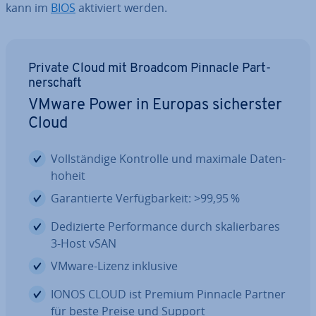
kann im
BIOS
aktiviert werden.
Private Cloud mit Broadcom Pinnacle Part­
ner­schaft
VMware Power in Europas si­chers­ter
Cloud
Voll­stän­di­ge Kontrolle und maximale Da­ten­
ho­heit
Ga­ran­tier­te Ver­füg­bar­keit: >99,95 %
De­di­zier­te Per­for­mance durch ska­lier­ba­res
3-Host vSAN
VMware-Lizenz inklusive
IONOS CLOUD ist Premium Pinnacle Partner
für beste Preise und Support