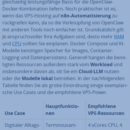
gleich­zei­tig leis­tungs­fä­hi­ge Basis für die OpenClaw-
Docker-Kom­bi­na­ti­on liefern. Noch prak­ti­scher ist es,
wenn das VPS-Hosting auf
n8n-Au­to­ma­ti­sie­rung
zu­
rück­grei­fen kann, da so die Ver­knüp­fung von OpenClaw
mit anderen Tools noch einfacher ist. Grund­sätz­lich gilt:
Je an­spruchs­vol­ler Ihre Aufgaben sind, desto mehr
RAM
und
CPU
sollten Sie einplanen. Docker Compose und KI-
Modelle benötigen Speicher für Images, Container-
Logging und Da­ten­per­sis­tenz. Generell hängen die be­nö­
tig­ten Res­sour­cen außerdem stark vom
Workload
und
ins­be­son­de­re davon ab, ob Sie ein
Cloud-LLM
nutzen
oder die
Modelle lokal
betreiben. In der nach­fol­gen­den
Tabelle finden Sie als grobe Ein­ord­nung einige ex­em­pla­ri­
sche Use Cases und die emp­foh­le­ne VPS-Power.
Haupt­funk­tio­
Emp­foh­le­ne
Use Case
nen
VPS-Res­sour­cen
Digitaler Alltags-
Ter­min­zu­sam­
4 vCores CPU, 4