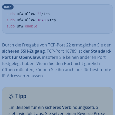
bash
sudo
 ufw allow 
22
sudo
 ufw allow 
18789
sudo
 ufw 
enable
Durch die Freigabe von TCP-Port 22 er­mög­li­chen Sie den
sicheren SSH-Zugang
. TCP-Port 18789 ist der
Standard-
Port für OpenClaw
, insofern Sie keinen anderen Port
fest­ge­legt haben. Wenn Sie den Port nicht gänzlich
öffnen möchten, können Sie ihn auch nur für bestimmte
IP-Adressen zulassen.
Tipp
Ein Beispiel für ein sicheres Ver­bin­dungs­set­up
sieht wie folgt aus: Sie setzen einen Reverse Proxy