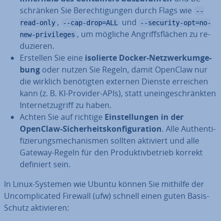
schrän­ken Sie Be­rech­ti­gun­gen durch Flags wie
--
,
und
read-only
--cap-drop=ALL
--security-opt=no-
, um mögliche An­griffs­flä­chen zu re­
new-privileges
du­zie­ren.
Erstellen Sie eine
isolierte Docker-Netz­werk­um­ge­
bung
oder nutzen Sie Regeln, damit OpenClaw nur
die wirklich be­nö­tig­ten externen Dienste erreichen
kann (z. B. KI-Provider-APIs), statt un­ein­ge­schränk­ten
In­ter­net­zu­griff zu haben.
Achten Sie auf richtige
Ein­stel­lun­gen in der
OpenClaw-Si­cher­heits­kon­fi­gu­ra­ti­on
. Alle Au­then­ti­
fi­zie­rungs­me­cha­nis­men sollten aktiviert und alle
Gateway-Regeln für den Pro­duk­tiv­be­trieb korrekt
definiert sein.
In Linux-Systemen wie Ubuntu können Sie mithilfe der
Un­com­pli­ca­ted Firewall (ufw) schnell einen guten Basis-
Schutz ak­ti­vie­ren: