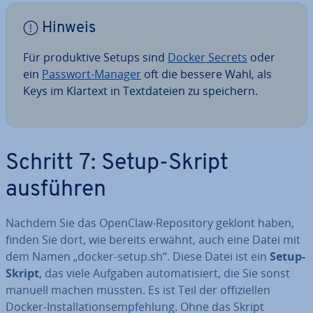
Hinweis
Für pro­duk­ti­ve Setups sind
Docker Secrets
oder
ein
Passwort-Manager
oft die bessere Wahl, als
Keys im Klartext in Text­da­tei­en zu speichern.
Schritt 7: Setup-Skript
ausführen
Nachdem Sie das OpenClaw-Re­po­si­to­ry geklont haben,
finden Sie dort, wie bereits erwähnt, auch eine Datei mit
dem Namen „docker-setup.sh“. Diese Datei ist ein
Setup-
Skript
, das viele Aufgaben au­to­ma­ti­siert, die Sie sonst
manuell machen müssten. Es ist Teil der of­fi­zi­el­len
Docker-In­stal­la­ti­ons­emp­feh­lung. Ohne das Skript