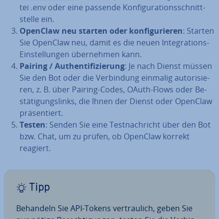
tei .env oder eine passende Kon­fi­gu­ra­ti­ons­schnitt­
stel­le ein.
OpenClaw neu starten oder kon­fi­gu­rie­ren
: Starten
Sie OpenClaw neu, damit es die neuen In­te­gra­ti­ons-
Ein­stel­lun­gen über­neh­men kann.
Pairing / Au­then­ti­fi­zie­rung
: Je nach Dienst müssen
Sie den Bot oder die Ver­bin­dung einmalig au­to­ri­sie­
ren, z. B. über Pairing-Codes, OAuth-Flows oder Be­
stä­ti­gungs­links, die Ihnen der Dienst oder OpenClaw
prä­sen­tiert.
Testen
: Senden Sie eine Test­nach­richt über den Bot
bzw. Chat, um zu prüfen, ob OpenClaw korrekt
reagiert.
Tipp
Behandeln Sie API-Tokens ver­trau­lich, geben Sie