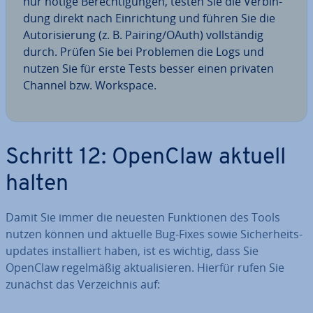
nur nötige Be­rech­ti­gun­gen, testen Sie die Ver­bin­
dung direkt nach Ein­rich­tung und führen Sie die
Au­to­ri­sie­rung (z. B. Pairing/OAuth) voll­stän­dig
durch. Prüfen Sie bei Problemen die Logs und
nutzen Sie für erste Tests besser einen privaten
Channel bzw. Workspace.
Schritt 12: OpenClaw aktuell
halten
Damit Sie immer die neuesten Funk­tio­nen des Tools
nutzen können und aktuelle Bug-Fixes sowie Si­cher­heits­
up­dates in­stal­liert haben, ist es wichtig, dass Sie
OpenClaw re­gel­mä­ßig ak­tua­li­sie­ren. Hierfür rufen Sie
zunächst das Ver­zeich­nis auf: