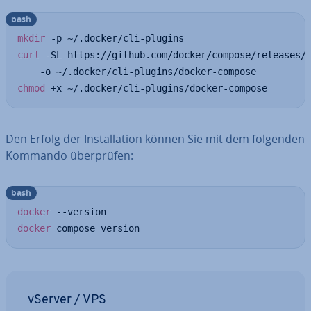
bash
mkdir
curl
 -SL https://github.com/docker/compose/releases/
chmod
 +x ~/.docker/cli-plugins/docker-compose
Den Erfolg der In­stal­la­ti­on können Sie mit dem folgenden
Kommando über­prü­fen:
bash
docker
docker
 compose version
vServer / VPS