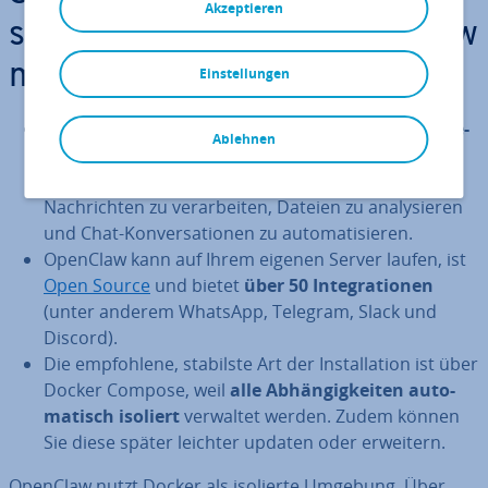
Akzeptieren
schei­dung – Warum OpenClaw
mit Docker?
Einstellungen
OpenClaw ist ein autonomer
KI-Agent
, der
ver­schie­
Ablehnen
de­ne Aufgaben selbst­stän­dig ausführen
kann.
Hierzu zählen unter anderem die Mög­lich­kei­ten,
Nach­rich­ten zu ver­ar­bei­ten, Dateien zu ana­ly­sie­ren
und Chat-Kon­ver­sa­tio­nen zu au­to­ma­ti­sie­ren.
OpenClaw kann auf Ihrem eigenen Server laufen, ist
Open Source
und bietet
über 50 In­te­gra­tio­nen
(unter anderem WhatsApp, Telegram, Slack und
Discord).
Die emp­foh­le­ne, stabilste Art der In­stal­la­ti­on ist über
Docker Compose, weil
alle Ab­hän­gig­kei­ten au­to­
ma­tisch isoliert
verwaltet werden. Zudem können
Sie diese später leichter updaten oder erweitern.
OpenClaw nutzt Docker als isolierte Umgebung. Über