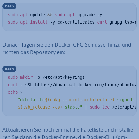
bash
sudo
apt
 update 
&&
sudo
apt
sudo
apt
install
 -y ca-certificates 
curl
 gnupg lsb-r
Danach fügen Sie den Docker-GPG-Schlüssel hinzu und
richten das Re­po­si­to­ry ein:
bash
sudo
mkdir
curl
 -fsSL https://download.docker.com/linux/ubuntu/
echo
\
"deb [arch=
$(
dpkg --print-architecture
)
 signed-b
$(
lsb_release -cs
)
 stable"
|
sudo
tee
 /etc/apt/s
Ak­tua­li­sie­ren Sie noch einmal die Pa­ket­lis­te und in­stal­lie­
ren Sie dann die Docker-Engine, die Docker-CLI (Kom­