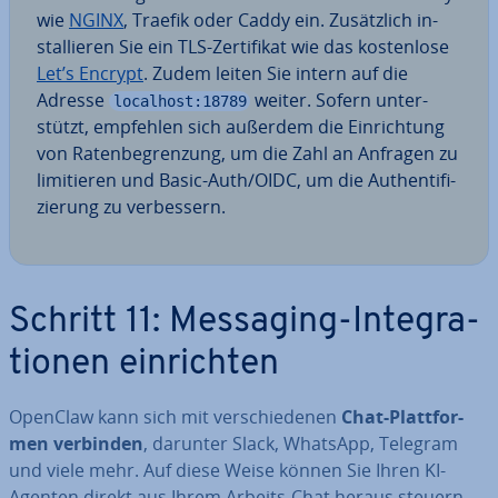
wie
NGINX
, Traefik oder Caddy ein. Zu­sätz­lich in­
stal­lie­ren Sie ein TLS-Zer­ti­fi­kat wie das kos­ten­lo­se
Let’s Encrypt
. Zudem leiten Sie intern auf die
Adresse
weiter. Sofern un­ter­
localhost:18789
stützt, empfehlen sich außerdem die Ein­rich­tung
von Ra­ten­be­gren­zung, um die Zahl an Anfragen zu
li­mi­tie­ren und Basic-Auth/OIDC, um die Au­then­ti­fi­
zie­rung zu ver­bes­sern.
Schritt 11: Messaging-In­te­gra­
tio­nen ein­rich­ten
OpenClaw kann sich mit ver­schie­de­nen
Chat-Platt­for­
men verbinden
, darunter Slack, WhatsApp, Telegram
und viele mehr. Auf diese Weise können Sie Ihren KI-
Agenten direkt aus Ihrem Arbeits-Chat heraus steuern.