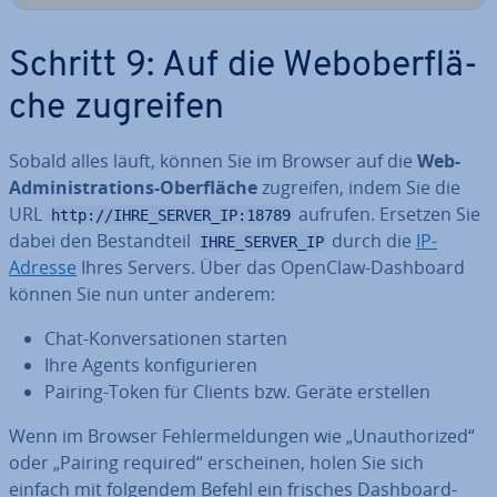
Schritt 9: Auf die Web­ober­flä­
che zugreifen
Sobald alles läuft, können Sie im Browser auf die
Web-
Ad­mi­nis­tra­ti­ons-Ober­flä­che
zugreifen, indem Sie die
URL
aufrufen. Ersetzen Sie
http://IHRE_SERVER_IP:18789
dabei den Be­stand­teil
durch die
IP-
IHRE_SERVER_IP
Adresse
Ihres Servers. Über das OpenClaw-Dashboard
können Sie nun unter anderem:
Chat-Kon­ver­sa­tio­nen starten
Ihre Agents kon­fi­gu­rie­ren
Pairing-Token für Clients bzw. Geräte erstellen
Wenn im Browser Feh­ler­mel­dun­gen wie „Un­aut­ho­ri­zed“
oder „Pairing required“ er­schei­nen, holen Sie sich
einfach mit folgendem Befehl ein frisches Dashboard-