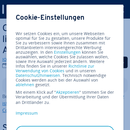
Digital Guide
Cookie-Einstellungen
Zum Haupt­in­halt springen
OpenClaw auf Docker in­stal­
Wir setzen Cookies ein, um unsere Webseiten
lie­ren: Schritt-für-Schritt-
optimal für Sie zu gestalten, unsere Produkte für
Sie zu verbessern sowie Ihnen zusammen mit
Drittanbietern interessengerechte Werbung
Anleitung
anzuzeigen. In den
Einstellungen
können Sie
auswählen, welche Cookies Sie zulassen wollen,
IONOS Redaktion
Auf Facebook teilen
Auf Twitter teilen
Auf LinkedIn tei
sowie Ihre Auswahl jederzeit ändern. Weitere
17.02.2026
Infos finden Sie in unserer
Richtlinie zur
Verwendung von Cookies
und in unseren
Datenschutzhinweisen
. Technisch notwendige
Cookies werden auch bei der Auswahl von
ablehnen
gesetzt.
In­halts­ver­zeich­nis
Mit einem Klick auf "
Akzeptieren
" stimmen Sie der
Bevor Sie loslegen, sollten Sie verstehen,
was OpenClaw
Verarbeitung und der Übermittlung Ihrer Daten
an Drittländer zu.
ist
und warum es sinnvoll ist, die Lösung mit
Docker
Compose
zu betreiben:
Impressum
Schritt 1: Überblick und Ent­