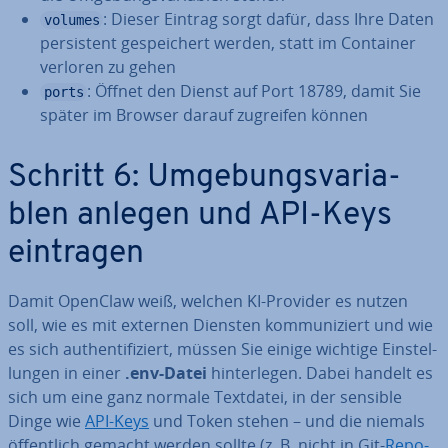
: Dieser Eintrag sorgt dafür, dass Ihre Daten
volumes
per­sis­tent ge­spei­chert werden, statt im Container
verloren zu gehen
: Öffnet den Dienst auf Port 18789, damit Sie
ports
später im Browser darauf zugreifen können
Schritt 6: Um­ge­bungs­va­ria­
blen anlegen und API-Keys
eintragen
Damit OpenClaw weiß, welchen KI-Provider es nutzen
soll, wie es mit externen Diensten kom­mu­ni­ziert und wie
es sich au­then­ti­fi­ziert, müssen Sie einige wichtige Ein­stel­
lun­gen in einer
.env-Datei
hin­ter­le­gen. Dabei handelt es
sich um eine ganz normale Textdatei, in der sensible
Dinge wie
API-Keys
und Token stehen – und die niemals
öf­fent­lich gemacht werden sollte (z. B. nicht in Git-
Re­po­