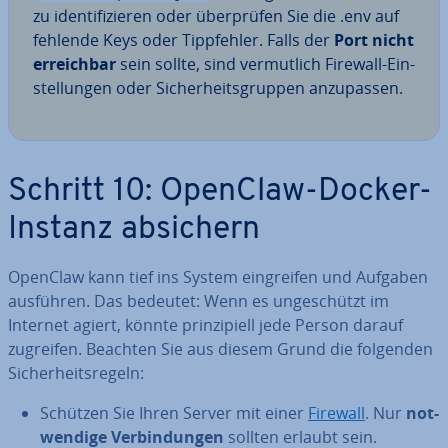
zu iden­ti­fi­zie­ren oder über­prü­fen Sie die .env auf
fehlende Keys oder Tipp­feh­ler. Falls der
Port nicht
er­reich­bar
sein sollte, sind ver­mut­lich Firewall-Ein­
stel­lun­gen oder Si­cher­heits­grup­pen an­zu­pas­sen.
Schritt 10: OpenClaw-Docker-
Instanz absichern
OpenClaw kann tief ins System ein­grei­fen und Aufgaben
ausführen. Das bedeutet: Wenn es un­ge­schützt im
Internet agiert, könnte prin­zi­pi­ell jede Person darauf
zugreifen. Beachten Sie aus diesem Grund die folgenden
Si­cher­heits­re­geln:
Schützen Sie Ihren Server mit einer
Firewall
. Nur
not­
wen­di­ge Ver­bin­dun­gen
sollten erlaubt sein.