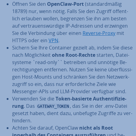
Öffnen Sie den
OpenClaw-Port
(stan­dard­mä­ßig
18789) nur, wenn nötig. Falls Sie den Zugriff öf­fent­
lich erlauben wollen, begrenzen Sie ihn am besten
auf ver­trau­ens­wür­di­ge IP-Adressen und erzwingen
Sie die Ver­bin­dung über einen
Reverse-Proxy
mit
HTTPS oder ein
VPN
.
Sichern Sie Ihre Container gezielt ab, indem Sie diese
nach Mög­lich­keit
ohne Root-Rechte
starten, Da­tei­
sys­te­me `read-only`` betreiben und unnötige Be­
rech­ti­gun­gen entfernen. Nutzen Sie keine über­flüs­si­
gen Host-Mounts und schränken Sie den Netz­werk­
zu­griff so ein, dass nur er­for­der­li­che Ziele wie
Messenger-APIs und LLM-Provider verfügbar sind.
Verwenden Sie die
Token-basierte Au­then­ti­fi­zie­
rung
. Das
, das Sie in der .env-Datei
GATEWAY_TOKEN
gesetzt haben, dient dazu, unbefugte Zugriffe zu ver­
hin­dern.
Achten Sie darauf, OpenClaw
nicht als Root
innerhalb des Con­tai­ners aus­zu­füh­ren
und be­