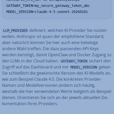
GATEWAY_TOKEN=my_secure_gateway_token_abc

MODEL_VERSION=claude-4-5-sonnet-20260101
definiert, welchen KI-Provider Sie nutzen
LLM_PROVIDER
wollen. Anthropic ist quasi der emp­foh­le­ne Standard,
aber natürlich können Sie hier auch eine beliebige
andere Wahl treffen. Die dazu passenden API-Keys
werden benötigt, damit OpenClaw und Docker Zugang zu
den LLMs in der Cloud haben.
sichert den
GATEWAY_TOKEN
Zugriff auf das Dashboard und mit
geben
MODEL_VERSION
Sie schließ­lich die ge­wünsch­te Version des KI-Modells an,
wie zum Beispiel Claude 4.5. Die konkreten Provider-
Namen und Mo­dell­ver­sio­nen ändern sich häufig,
weshalb die hier ver­wen­de­ten Werte lediglich als Beispiel
dienen. Ori­en­tie­ren Sie sich an der jeweils aktuellen Do­
ku­men­ta­ti­on Ihres Providers.