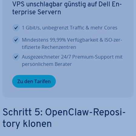
VPS un­schlag­bar günstig auf Dell En­
ter­pri­se Servern
1 Gbit/s, un­be­grenzt Traffic & mehr Cores
Min­des­tens 99,99% Ver­füg­bar­keit & ISO-zer­
ti­fi­zier­te Re­chen­zen­tren
Aus­ge­zeich­ne­ter 24/7 Premium-Support mit
per­sön­li­chem Berater
Zu den Tarifen
Schritt 5: OpenClaw-Re­po­si­
to­ry klonen