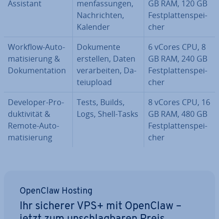
Assistant
men­fas­sun­gen,
GB RAM, 120 GB
Nach­rich­ten,
Fest­plat­ten­spei­
Kalender
cher
Workflow-Au­to­
Dokumente
6 vCores CPU, 8
ma­ti­sie­rung &
erstellen, Daten
GB RAM, 240 GB
Do­ku­men­ta­ti­on
ver­ar­bei­ten, Da­
Fest­plat­ten­spei­
tei­upload
cher
Developer-Pro­
Tests, Builds,
8 vCores CPU, 16
duk­ti­vi­tät &
Logs, Shell-Tasks
GB RAM, 480 GB
Remote-Au­to­
Fest­plat­ten­spei­
ma­ti­sie­rung
cher
OpenClaw Hosting
Ihr sicherer VPS+ mit OpenClaw –