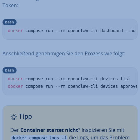
Token:
bash
docker
 compose run --rm openclaw-cli dashboard --no-
An­schlie­ßend ge­neh­mi­gen Sie den Prozess wie folgt:
bash
docker
docker
 compose run --rm openclaw-cli devices approve
Tipp
Der
Container startet nicht
? In­spi­zie­ren Sie mit
die Logs, um das Problem
docker compose logs -f