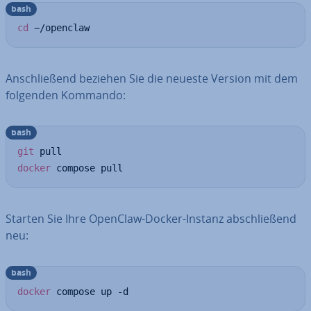
bash
cd
 ~/openclaw
An­schlie­ßend beziehen Sie die neueste Version mit dem
folgenden Kommando:
bash
git
docker
 compose pull
Starten Sie Ihre OpenClaw-Docker-Instanz ab­schlie­ßend
neu:
bash
docker
 compose up -d