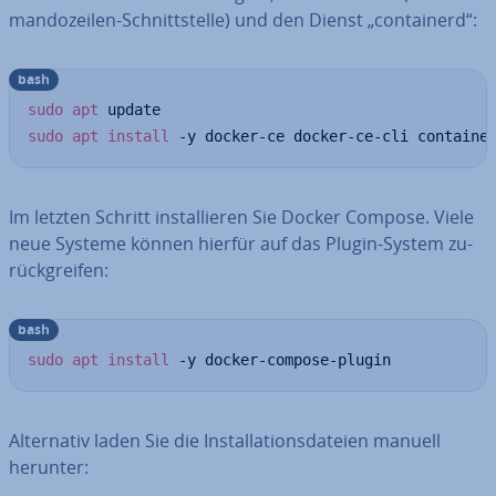
man­do­zei­len-Schnitt­stel­le) und den Dienst „con­tai­nerd“:
bash
sudo
apt
sudo
apt
install
 -y docker-ce docker-ce-cli containe
Im letzten Schritt in­stal­lie­ren Sie Docker Compose. Viele
neue Systeme können hierfür auf das Plugin-System zu­
rück­grei­fen:
bash
sudo
apt
install
 -y docker-compose-plugin
Al­ter­na­tiv laden Sie die In­stal­la­ti­ons­da­tei­en manuell
herunter: