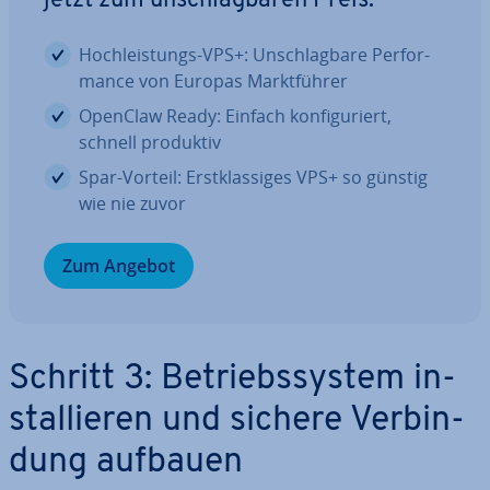
jetzt zum un­schlag­ba­ren Preis.
Hoch­leis­tungs-VPS+: Un­schlag­ba­re Per­for­
mance von Europas Markt­füh­rer
OpenClaw Ready: Einfach kon­fi­gu­riert,
schnell produktiv
Spar-Vorteil: Erst­klas­si­ges VPS+ so günstig
wie nie zuvor
Zum Angebot
Schritt 3: Be­triebs­sys­tem in­
stal­lie­ren und sichere Ver­bin­
dung aufbauen