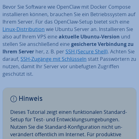
Bevor Sie Software wie OpenClaw mit Docker Compose
in­stal­lie­ren können, brauchen Sie ein Be­triebs­sys­tem auf
Ihrem Server. Für das OpenClaw-Setup bietet sich eine
Linux-Dis­tri­bu­ti­on
wie Ubuntu Server an. In­stal­lie­ren Sie
also auf Ihrem VPS eine
aktuelle Ubuntu-Version
und
stellen Sie an­schlie­ßend eine
ge­si­cher­te Ver­bin­dung zu
Ihrem Server
her, z. B. per
SSH (Secure Shell)
. Achten Sie
darauf,
SSH-Zugänge mit Schlüs­seln
statt Pass­wör­tern zu
nutzen, damit Ihr Server vor un­be­fug­ten Zugriffen
geschützt ist.
Hinweis
Dieses Tutorial zeigt einen funk­tio­na­len Standard-
Setup für Test- und Ent­wick­lungs­um­ge­bun­gen.
Nutzen Sie die Standard-Kon­fi­gu­ra­ti­on nicht un­
ver­än­dert öf­fent­lich im Internet. Für pro­duk­ti­ve