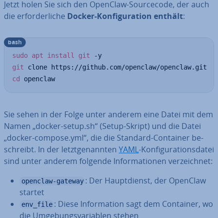
Jetzt holen Sie sich den OpenClaw-Source­code, der auch
die er­for­der­li­che
Docker-Kon­fi­gu­ra­ti­on enthält
:
bash
sudo
apt
install
git
git
cd
 openclaw
Sie sehen in der Folge unter anderem eine Datei mit dem
Namen „docker-setup.sh“ (Setup-Skript) und die Datei
„docker-compose.yml“, die die Standard-Container be­
schreibt. In der letzt­ge­nann­ten
YAML
-Kon­fi­gu­ra­ti­ons­da­tei
sind unter anderem folgende In­for­ma­tio­nen ver­zeich­net:
: Der Haupt­dienst, der OpenClaw
openclaw-gateway
startet
: Diese In­for­ma­ti­on sagt dem Container, wo
env_file
die Um­ge­bungs­va­ria­blen stehen