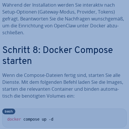
Während der In­stal­la­ti­on werden Sie in­ter­ak­tiv nach
Setup-Optionen (Gateway-Modus, Provider, Tokens)
gefragt. Be­ant­wor­ten Sie die Nach­fra­gen wunsch­ge­mäß,
um die Ein­rich­tung von OpenClaw unter Docker ab­zu­
schlie­ßen.
Schritt 8: Docker Compose
starten
Wenn die Compose-Dateien fertig sind, starten Sie alle
Dienste. Mit dem folgenden Befehl laden Sie die Images,
starten die re­le­van­ten Container und binden au­to­ma­
tisch die be­nö­tig­ten Volumes ein:
bash
docker
 compose up -d