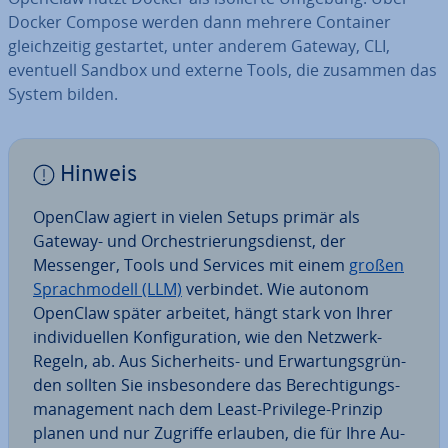
Docker Compose werden dann mehrere Container
gleich­zei­tig gestartet, unter anderem Gateway, CLI,
eventuell Sandbox und externe Tools, die zusammen das
System bilden.
Hinweis
OpenClaw agiert in vielen Setups primär als
Gateway- und Or­ches­trie­rungs­dienst, der
Messenger, Tools und Services mit einem
großen
Sprach­mo­dell (LLM)
verbindet. Wie autonom
OpenClaw später arbeitet, hängt stark von Ihrer
in­di­vi­du­el­len Kon­fi­gu­ra­ti­on, wie den Netzwerk-
Regeln, ab. Aus Si­cher­heits- und Er­war­tungs­grün­
den sollten Sie ins­be­son­de­re das Be­rech­ti­gungs­
ma­nage­ment nach dem Least-Privilege-Prinzip
planen und nur Zugriffe erlauben, die für Ihre Au­