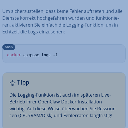
Um si­cher­zu­stel­len, dass keine Fehler auftreten und alle
Dienste korrekt hoch­ge­fah­ren wurden und funk­tio­nie­
ren, ak­ti­vie­ren Sie einfach die Logging-Funktion, um in
Echtzeit die Logs ein­zu­se­hen:
bash
docker
 compose logs -f
Tipp
Die Logging-Funktion ist auch im späteren Live-
Betrieb Ihrer OpenClaw-Docker-In­stal­la­ti­on
wichtig. Auf diese Weise über­wa­chen Sie Res­sour­
cen (CPU/RAM/Disk) und Feh­ler­ra­ten lang­fris­tig!