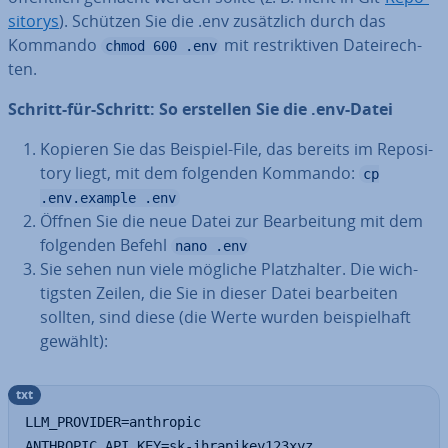
si­to­rys
). Schützen Sie die .env zu­sätz­lich durch das
Kommando
mit re­strik­ti­ven Da­tei­rech­
chmod 600 .env
ten.
Schritt-für-Schritt: So erstellen Sie die .env-Datei
Kopieren Sie das Beispiel-File, das bereits im Re­po­si­
to­ry liegt, mit dem folgenden Kommando:
cp
.env.example .env
Öffnen Sie die neue Datei zur Be­ar­bei­tung mit dem
folgenden Befehl
nano .env
Sie sehen nun viele mögliche Platz­hal­ter. Die wich­
tigs­ten Zeilen, die Sie in dieser Datei be­ar­bei­ten
sollten, sind diese (die Werte wurden bei­spiel­haft
gewählt):
txt
LLM_PROVIDER=anthropic

ANTHROPIC_API_KEY=sk-ihrapikey123xyz
