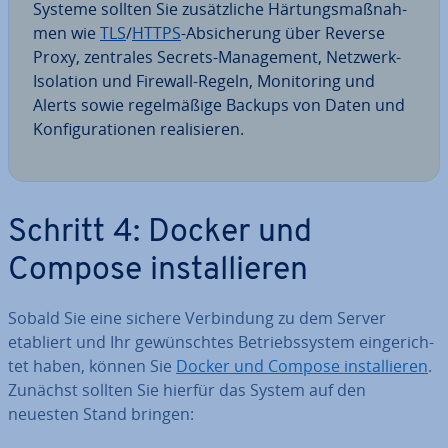
Systeme sollten Sie zu­sätz­li­che Här­tungs­maß­nah­
men wie
TLS
/
HTTPS
-Ab­si­che­rung über Reverse
Proxy, zentrales Secrets-Ma­nage­ment, Netzwerk-
Isolation und Firewall-Regeln, Mo­ni­to­ring und
Alerts sowie re­gel­mä­ßi­ge Backups von Daten und
Kon­fi­gu­ra­tio­nen rea­li­sie­ren.
Schritt 4: Docker und
Compose in­stal­lie­ren
Sobald Sie eine sichere Ver­bin­dung zu dem Server
etabliert und Ihr ge­wünsch­tes Be­triebs­sys­tem ein­ge­rich­
tet haben, können Sie
Docker und Compose in­stal­lie­ren
.
Zunächst sollten Sie hierfür das System auf den
neuesten Stand bringen: