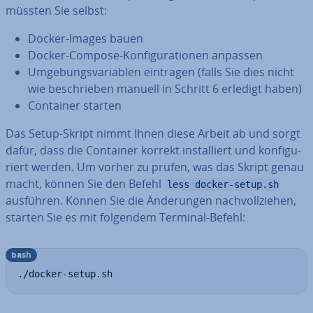
müssten Sie selbst:
Docker-Images bauen
Docker-Compose-Kon­fi­gu­ra­tio­nen anpassen
Um­ge­bungs­va­ria­blen eintragen (falls Sie dies nicht
wie be­schrie­ben manuell in Schritt 6 erledigt haben)
Container starten
Das Setup-Skript nimmt Ihnen diese Arbeit ab und sorgt
dafür, dass die Container korrekt in­stal­liert und kon­fi­gu­
riert werden. Um vorher zu prüfen, was das Skript genau
macht, können Sie den Befehl
less docker-setup.sh
ausführen. Können Sie die Än­de­run­gen nach­voll­zie­hen,
starten Sie es mit folgendem Terminal-Befehl:
bash
./docker-setup.sh