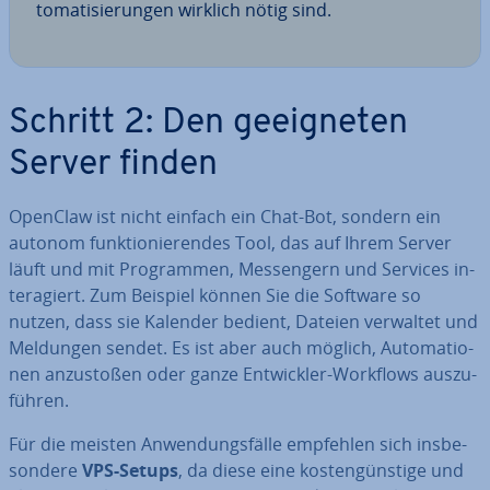
to­ma­ti­sie­run­gen wirklich nötig sind.
Schritt 2: Den ge­eig­ne­ten
Server finden
OpenClaw ist nicht einfach ein Chat-Bot, sondern ein
autonom funk­tio­nie­ren­des Tool, das auf Ihrem Server
läuft und mit Pro­gram­men, Mes­sen­gern und Services in­
ter­agiert. Zum Beispiel können Sie die Software so
nutzen, dass sie Kalender bedient, Dateien verwaltet und
Meldungen sendet. Es ist aber auch möglich, Au­to­ma­tio­
nen an­zu­sto­ßen oder ganze Ent­wick­ler-Workflows aus­zu­
füh­ren.
Für die meisten An­wen­dungs­fäl­le empfehlen sich ins­be­
son­de­re
VPS-Setups
, da diese eine kos­ten­güns­ti­ge und