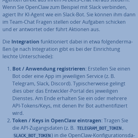
Wenn Sie OpenClaw zum Beispiel mit Slack verbinden,
agiert Ihr KI-Agent wie ein Slack-Bot. Sie können ihm dann
im Team-Chat Fragen stellen oder Aufgaben schicken
und er antwortet oder führt Aktionen aus.
Die
In­te­gra­ti­on
funk­tio­niert dabei in etwa fol­gen­der­ma­
ßen (je nach In­te­gra­ti­on gibt es bei der Ein­rich­tung
leichte Un­ter­schie­de):
Bot / Anwendung re­gis­trie­ren
: Erstellen Sie einen
Bot oder eine App im je­wei­li­gen Service (z. B.
Telegram, Slack, Discord). Ty­pi­scher­wei­se gelingt
dies über das Ent­wick­ler-Portal des je­wei­li­gen
Dienstes. Am Ende erhalten Sie ein oder mehrere
API-Tokens/Keys, mit denen Ihr Bot au­then­ti­fi­ziert
wird.
Token / Keys in OpenClaw eintragen
: Tragen Sie
die API-Zu­gangs­da­ten (z. B.
,
TELEGRAM_BOT_TOKEN
) in die OpenClaw-Kon­fi­gu­ra­ti­ons­da­
SLACK_BOT_TOKEN