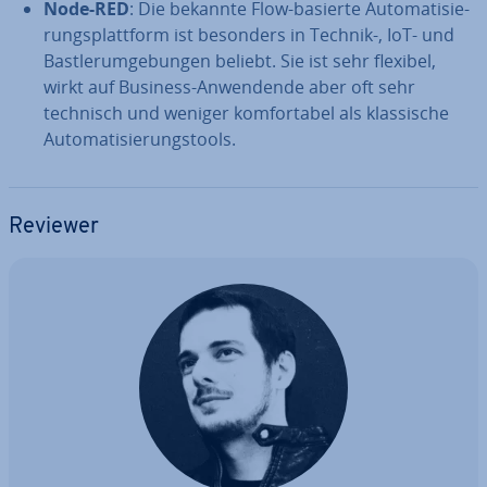
Node-RED
: Die bekannte Flow-basierte Au­to­ma­ti­sie­
rungs­platt­form ist besonders in Technik-, IoT- und
Bast­ler­um­ge­bun­gen beliebt. Sie ist sehr flexibel,
wirkt auf Business-An­wen­den­de aber oft sehr
technisch und weniger kom­for­ta­bel als klas­si­sche
Au­to­ma­ti­sie­rungs­tools.
Reviewer