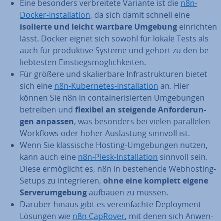
Eine besonders ver­brei­te­te Variante ist die
n8n-
Docker-In­stal­la­ti­on
, da sich damit schnell eine
isolierte und leicht wartbare Umgebung
ein­rich­ten
lässt. Docker eignet sich sowohl für lokale Tests als
auch für pro­duk­ti­ve Systeme und gehört zu den be­
lieb­tes­ten Ein­stiegs­mög­lich­kei­ten.
Für größere und ska­lier­ba­re In­fra­struk­tu­ren bietet
sich eine
n8n-Ku­ber­netes-In­stal­la­ti­on
an. Hier
können Sie n8n in con­tai­ne­ri­sier­ten Um­ge­bun­gen
betreiben und
flexibel an steigende An­for­de­run­
gen anpassen
, was besonders bei vielen par­al­le­len
Workflows oder hoher Aus­las­tung sinnvoll ist.
Wenn Sie klas­si­sche Hosting-Um­ge­bun­gen nutzen,
kann auch eine
n8n-Plesk-In­stal­la­ti­on
sinnvoll sein.
Diese er­mög­licht es, n8n in be­stehen­de Web­hos­ting-
Setups zu in­te­grie­ren,
ohne eine komplett eigene
Ser­ver­um­ge­bung
aufbauen zu müssen.
Darüber hinaus gibt es ver­ein­fach­te De­ploy­ment-
Lösungen wie
n8n CapRover
, mit denen sich An­wen­