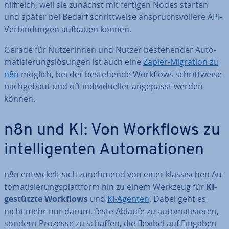
hilfreich, weil sie zunächst mit fertigen Nodes starten
und später bei Bedarf schritt­wei­se an­spruchs­vol­le­re API-
Ver­bin­dun­gen aufbauen können.
Gerade für Nut­ze­rin­nen und Nutzer be­stehen­der Au­to­
ma­ti­sie­rungs­lö­sun­gen ist auch eine
Zapier-Migration zu
n8n
möglich, bei der be­stehen­de Workflows schritt­wei­se
nach­ge­baut und oft in­di­vi­du­el­ler angepasst werden
können.
n8n und KI: Von Workflows zu
in­tel­li­gen­ten Au­to­ma­tio­nen
n8n ent­wi­ckelt sich zunehmend von einer klas­si­schen Au­
to­ma­ti­sie­rungs­platt­form hin zu einem Werkzeug für
KI-
gestützte Workflows
und
KI-Agenten
. Dabei geht es
nicht mehr nur darum, feste Abläufe zu au­to­ma­ti­sie­ren,
sondern Prozesse zu schaffen, die flexibel auf Eingaben