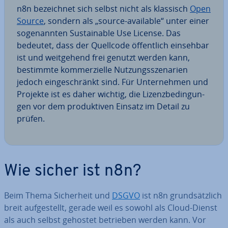
n8n be­zeich­net sich selbst nicht als klassisch
Open
Source
, sondern als „source-available“ unter einer
so­ge­nann­ten Sus­tainable Use License. Das
bedeutet, dass der Quellcode öf­fent­lich einsehbar
ist und weit­ge­hend frei genutzt werden kann,
bestimmte kom­mer­zi­el­le Nut­zungs­sze­na­ri­en
jedoch ein­ge­schränkt sind. Für Un­ter­neh­men und
Projekte ist es daher wichtig, die Li­zenz­be­din­gun­
gen vor dem pro­duk­ti­ven Einsatz im Detail zu
prüfen.
Wie sicher ist n8n?
Beim Thema Si­cher­heit und
DSGVO
ist n8n grund­sätz­lich
breit auf­ge­stellt, gerade weil es sowohl als Cloud-Dienst
als auch selbst gehostet betrieben werden kann. Vor