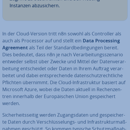
Instanzen ab­zu­si­chern.
In der Cloud-Version tritt n8n sowohl als Con­trol­ler als
auch als Processor auf und stellt ein
Data Pro­ces­sing
Agreement
als Teil der Stan­dard­be­din­gun­gen bereit.
Dies bedeutet, dass n8n je nach Ver­ar­bei­tungs­sze­na­rio
entweder selbst über Zwecke und Mittel der Da­ten­ver­ar­
bei­tung ent­schei­det oder Daten in Ihrem Auftrag ver­ar­
bei­tet und dabei ent­spre­chen­de da­ten­schutz­recht­li­che
Pflichten übernimmt. Die Cloud-In­fra­struk­tur basiert auf
Microsoft Azure, wobei die Daten aktuell in Re­chen­zen­
tren innerhalb der Eu­ro­päi­schen Union ge­spei­chert
werden.
Si­cher­heits­sei­tig werden Zu­gangs­da­ten und ge­spei­cher­
te Daten durch Ver­schlüs­se­lungs- und In­fra­struk­tur­maß­
nah­men geschützt. So kommen typische Schutz­maß­nah­