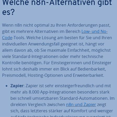
Welche n8n-Al­ter­na­ti­ven gibt
es?
Wenn n8n nicht optimal zu Ihren An­for­de­run­gen passt,
gibt es mehrere Al­ter­na­ti­ven im Bereich
Low- und No-
Code
-Tools. Welche Lösung am besten für Sie und Ihren
in­di­vi­du­el­len An­wen­dungs­fall geeignet ist, hängt vor
allem davon ab, ob Sie maximale Ein­fach­heit, möglichst
viele Standard-In­te­gra­tio­nen oder mehr tech­ni­sche
Kontrolle benötigen. Für Ein­stei­ge­rin­nen und Ein­stei­ger
lohnt sich deshalb immer ein Blick auf Be­dien­bar­keit,
Preis­mo­dell, Hosting-Optionen und Er­wei­ter­bar­keit.
Zapier
: Zapier ist sehr ein­steig­er­freund­lich und mit
mehr als 8.000 App-In­te­gra­tio­nen besonders stark
bei schnell um­setz­ba­ren Standard-Au­to­ma­tio­nen. Im
direkten Vergleich zwischen
n8n und Zapier
zeigt
sich, dass letzteres stärker auf Komfort und weniger