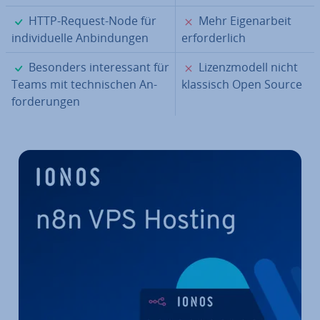
✓
✗
HTTP-Request-Node für
Mehr Ei­gen­ar­beit
in­di­vi­du­el­le An­bin­dun­gen
er­for­der­lich
✓
✗
Besonders in­ter­es­sant für
Li­zenz­mo­dell nicht
Teams mit tech­ni­schen An­
klassisch Open Source
for­de­run­gen