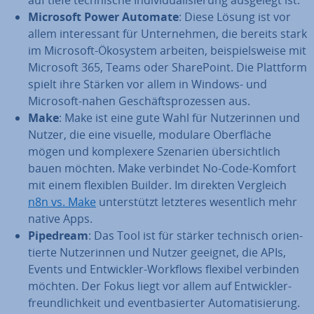
auf tiefe tech­ni­sche In­di­vi­dua­li­sie­rung ausgelegt ist.
Microsoft Power Automate
: Diese Lösung ist vor
allem in­ter­es­sant für Un­ter­neh­men, die bereits stark
im Microsoft-Ökosystem arbeiten, bei­spiels­wei­se mit
Microsoft 365, Teams oder Share­Point. Die Plattform
spielt ihre Stärken vor allem in Windows- und
Microsoft-nahen Ge­schäfts­pro­zes­sen aus.
Make
: Make ist eine gute Wahl für Nut­ze­rin­nen und
Nutzer, die eine visuelle, modulare Ober­flä­che
mögen und kom­ple­xe­re Szenarien über­sicht­lich
bauen möchten. Make verbindet No-Code-Komfort
mit einem flexiblen Builder. Im direkten Vergleich
n8n vs. Make
un­ter­stützt letzteres we­sent­lich mehr
native Apps.
Pipedream
: Das Tool ist für stärker technisch ori­en­
tier­te Nut­ze­rin­nen und Nutzer geeignet, die APIs,
Events und Ent­wick­ler-Workflows flexibel verbinden
möchten. Der Fokus liegt vor allem auf Ent­wick­ler­
freund­lich­keit und event­ba­sier­ter Au­to­ma­ti­sie­rung.