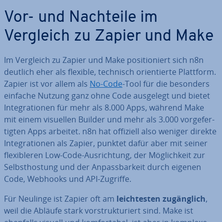
Vor- und Nachteile im
Vergleich zu Zapier und Make
Im Vergleich zu Zapier und Make po­si­tio­niert sich n8n
deutlich eher als flexible, technisch ori­en­tier­te Plattform.
Zapier ist vor allem als
No-Code
-Tool für die besonders
einfache Nutzung ganz ohne Code ausgelegt und bietet
In­te­gra­tio­nen für mehr als 8.000 Apps, während Make
mit einem visuellen Builder und mehr als 3.000 vor­ge­fer­
tig­ten Apps arbeitet. n8n hat offiziell also weniger direkte
In­te­gra­tio­nen als Zapier, punktet dafür aber mit seiner
fle­xi­ble­ren Low-Code-Aus­rich­tung, der Mög­lich­keit zur
Selbst­ho­s­tung und der An­pass­bar­keit durch eigenen
Code, Webhooks und API-Zugriffe.
Für Neulinge ist Zapier oft am
leich­tes­ten zu­gäng­lich
,
weil die Abläufe stark vor­struk­tu­riert sind. Make ist