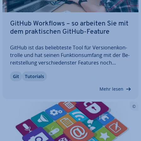
GitHub Workflows – so arbeiten Sie mit
dem prak­ti­schen GitHub-Feature
GitHub ist das be­lieb­tes­te Tool für Ver­sio­nen­kon­
trol­le und hat seinen Funk­ti­ons­um­fang mit der Be­
reit­stel­lung ver­schie­dens­ter Features noch
erweitert. GitHub Workflows sind Be­stand­teil der
Git
Tutorials
CI-Plattform GitHub Actions und er­mög­li­chen
Ihnen noch ef­fi­zi­en­te­res Arbeiten, indem…
Mehr lesen