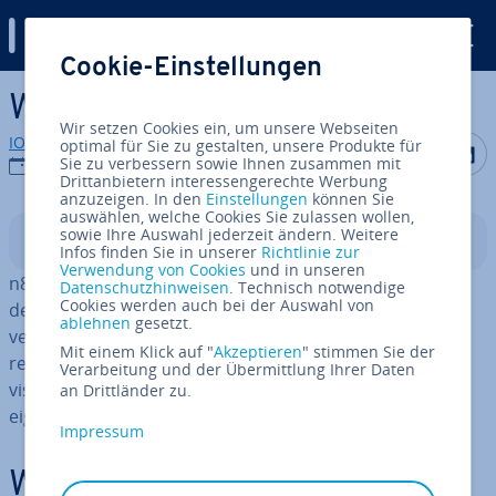
Digital Guide
Cookie-Einstellungen
Zum Haupt­in­halt springen
Was ist n8n?
Wir setzen Cookies ein, um unsere Webseiten
IONOS Redaktion
optimal für Sie zu gestalten, unsere Produkte für
Auf Facebo
Auf Tw
A
Sie zu verbessern sowie Ihnen zusammen mit
08.04.2026
Drittanbietern interessengerechte Werbung
anzuzeigen. In den
Einstellungen
können Sie
auswählen, welche Cookies Sie zulassen wollen,
sowie Ihre Auswahl jederzeit ändern. Weitere
In­halts­ver­zeich­nis
Infos finden Sie in unserer
Richtlinie zur
Verwendung von Cookies
und in unseren
n8n ist eine Workflow-Au­to­ma­ti­sie­rungs­platt­form, mit
Datenschutzhinweisen
. Technisch notwendige
Cookies werden auch bei der Auswahl von
der Sie Apps, Da­ten­quel­len und Prozesse mit­ein­an­der
ablehnen
gesetzt.
verbinden und wie­der­keh­ren­de Aufgaben au­to­ma­ti­sie­
Mit einem Klick auf "
Akzeptieren
" stimmen Sie der
ren können. Dabei kom­bi­niert das Low-Code-Tool eine
Verarbeitung und der Übermittlung Ihrer Daten
visuelle Ober­flä­che mit der Mög­lich­keit, bei Bedarf
an Drittländer zu.
eigenen Code ein­zu­bau­en.
Impressum
Was sind die An­wen­dungs­ge­