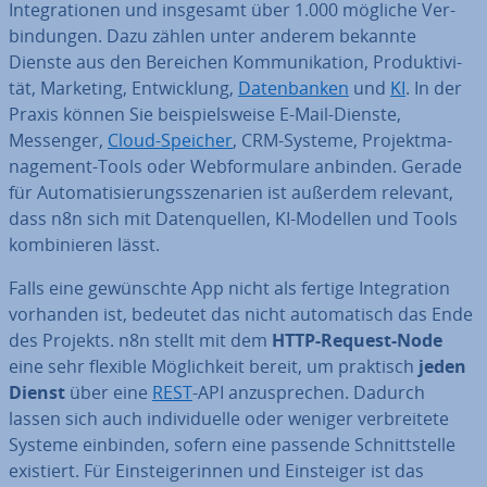
In­te­gra­tio­nen und insgesamt über 1.000 mögliche Ver­
bin­dun­gen. Dazu zählen unter anderem bekannte
Dienste aus den Bereichen Kom­mu­ni­ka­ti­on, Pro­duk­ti­vi­
tät, Marketing, Ent­wick­lung,
Da­ten­ban­ken
und
KI
. In der
Praxis können Sie bei­spiels­wei­se E-Mail-Dienste,
Messenger,
Cloud-Speicher
, CRM-Systeme, Pro­jekt­ma­
nage­ment-Tools oder Web­for­mu­la­re anbinden. Gerade
für Au­to­ma­ti­sie­rungs­sze­na­ri­en ist außerdem relevant,
dass n8n sich mit Da­ten­quel­len, KI-Modellen und Tools
kom­bi­nie­ren lässt.
Falls eine ge­wünsch­te App nicht als fertige In­te­gra­ti­on
vorhanden ist, bedeutet das nicht au­to­ma­tisch das Ende
des Projekts. n8n stellt mit dem
HTTP-Request-Node
eine sehr flexible Mög­lich­keit bereit, um praktisch
jeden
Dienst
über eine
REST
-API an­zu­spre­chen. Dadurch
lassen sich auch in­di­vi­du­el­le oder weniger ver­brei­te­te
Systeme einbinden, sofern eine passende Schnitt­stel­le
existiert. Für Ein­stei­ge­rin­nen und Ein­stei­ger ist das