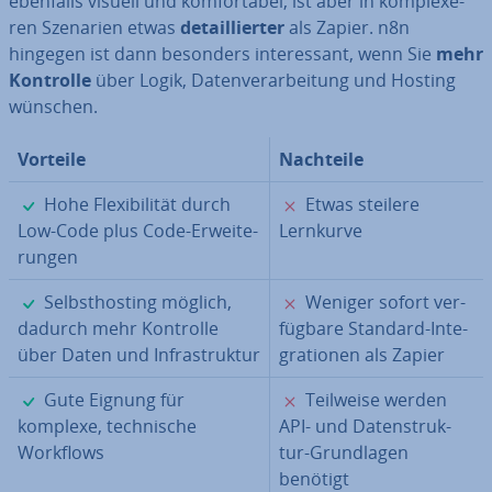
ebenfalls visuell und kom­for­ta­bel, ist aber in kom­ple­xe­
ren Szenarien etwas
de­tail­lier­ter
als Zapier. n8n
hingegen ist dann besonders in­ter­es­sant, wenn Sie
mehr
Kontrolle
über Logik, Da­ten­ver­ar­bei­tung und Hosting
wünschen.
Vorteile
Nachteile
✓
✗
Hohe Fle­xi­bi­li­tät durch
Etwas steilere
Low-Code plus Code-Er­wei­te­
Lernkurve
run­gen
✓
✗
Selbst­ho­s­ting möglich,
Weniger sofort ver­
dadurch mehr Kontrolle
füg­ba­re Standard-In­te­
über Daten und In­fra­struk­tur
gra­tio­nen als Zapier
✓
✗
Gute Eignung für
Teilweise werden
komplexe, tech­ni­sche
API- und Da­ten­struk­
Workflows
tur-Grund­la­gen
benötigt