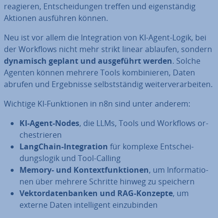
reagieren, Ent­schei­dun­gen treffen und ei­gen­stän­dig
Aktionen ausführen können.
Neu ist vor allem die In­te­gra­ti­on von KI-Agent-Logik, bei
der Workflows nicht mehr strikt linear ablaufen, sondern
dynamisch geplant und aus­ge­führt werden
. Solche
Agenten können mehrere Tools kom­bi­nie­ren, Daten
abrufen und Er­geb­nis­se selbst­stän­dig wei­ter­ver­ar­bei­ten.
Wichtige KI-Funk­tio­nen in n8n sind unter anderem:
KI-Agent-Nodes
, die LLMs, Tools und Workflows or­
ches­trie­ren
LangChain-In­te­gra­ti­on
für komplexe Ent­schei­
dungs­lo­gik und Tool-Calling
Memory- und Kon­text­funk­tio­nen
, um In­for­ma­tio­
nen über mehrere Schritte hinweg zu speichern
Vek­tor­da­ten­ban­ken und RAG-Konzepte
, um
externe Daten in­tel­li­gent ein­zu­bin­den