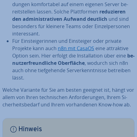
dun­gen kom­for­ta­bel auf einem eigenen Server be­
reit­stel­len lassen. Solche Platt­for­men
re­du­zie­ren
den ad­mi­nis­tra­ti­ven Aufwand deutlich
und sind
besonders für kleinere Teams oder Ein­zel­per­so­nen
in­ter­es­sant.
Für Ein­stei­ge­rin­nen und Ein­stei­ger oder private
Projekte kann auch
n8n mit CasaOS
eine at­trak­ti­ve
Option sein. Hier erfolgt die In­stal­la­ti­on über eine
be­
nut­zer­freund­li­che Ober­flä­che
, wodurch sich n8n
auch ohne tief­ge­hen­de Ser­ver­kennt­nis­se betreiben
lässt.
Welche Variante für Sie am besten geeignet ist, hängt vor
allem von Ihren tech­ni­schen An­for­de­run­gen, Ihrem Si­
cher­heits­be­darf und Ihrem vor­han­de­nen Know-how ab.
Hinweis