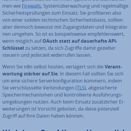
men wie
Firewalls
, Sys­tem­über­wa­chung und re­gel­mä­ßi­ge
Si­cher­heits­prü­fun­gen zum Einsatz. Sie pro­fi­tie­ren also
von einer soliden tech­ni­schen Si­cher­heits­ba­sis, sollten
aber dennoch bewusst mit Zu­gangs­da­ten und In­te­gra­tio­
nen umgehen. So ist es bei­spiels­wei­se emp­feh­lens­wert,
wenn möglich auf
OAuth statt auf dau­er­haf­te API-
Schlüssel
zu setzen, da sich Zugriffe damit gezielter
steuern und jederzeit wi­der­ru­fen lassen.
Wenn Sie n8n selbst hosten, verlagert sich die
Ver­ant­
wor­tung stärker auf Sie
. In diesem Fall sollten Sie sich
um eine sichere Ser­ver­kon­fi­gu­ra­ti­on kümmern, indem
Sie ver­schlüs­sel­te Ver­bin­dun­gen (
TLS
), ab­ge­si­cher­te
Spei­cher­me­cha­nis­men und kon­trol­lier­te Aus­füh­rungs­
um­ge­bun­gen nutzen. Auch beim Einsatz zu­sätz­li­cher Er­
wei­te­run­gen ist Vorsicht geboten, da diese po­ten­zi­ell
Zugriff auf Ihre Daten haben können.