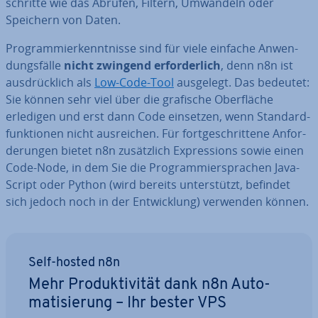
schrit­te wie das Abrufen, Filtern, Umwandeln oder
Speichern von Daten.
Pro­gram­mier­kennt­nis­se sind für viele einfache An­wen­
dungs­fäl­le
nicht zwingend er­for­der­lich
, denn n8n ist
aus­drück­lich als
Low-Code-Tool
ausgelegt. Das bedeutet:
Sie können sehr viel über die grafische Ober­flä­che
erledigen und erst dann Code einsetzen, wenn Stan­dard­
funk­tio­nen nicht aus­rei­chen. Für fort­ge­schrit­te­ne An­for­
de­run­gen bietet n8n zu­sätz­lich Ex­pres­si­ons sowie einen
Code-Node, in dem Sie die Pro­gram­mier­spra­chen Ja­va­
Script oder Python (wird bereits un­ter­stützt, befindet
sich jedoch noch in der Ent­wick­lung) verwenden können.
Self-hosted n8n
Mehr Pro­duk­ti­vi­tät dank n8n Au­to­
ma­ti­sie­rung – Ihr bester VPS