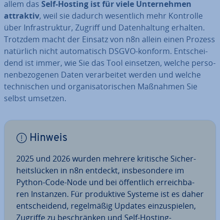
allem das
Self-Hosting ist für viele Un­ter­neh­men
attraktiv
, weil sie dadurch we­sent­lich mehr Kontrolle
über In­fra­struk­tur, Zugriff und Da­ten­hal­tung erhalten.
Trotzdem macht der Einsatz von n8n allein einen Prozess
natürlich nicht au­to­ma­tisch DSGVO-konform. Ent­schei­
dend ist immer, wie Sie das Tool einsetzen, welche per­so­
nen­be­zo­ge­nen Daten ver­ar­bei­tet werden und welche
tech­ni­schen und or­ga­ni­sa­to­ri­schen Maßnahmen Sie
selbst umsetzen.
Hinweis
2025 und 2026 wurden mehrere kritische Si­cher­
heits­lü­cken in n8n entdeckt, ins­be­son­de­re im
Python-Code-Node und bei öf­fent­lich er­reich­ba­
ren Instanzen. Für pro­duk­ti­ve Systeme ist es daher
ent­schei­dend, re­gel­mä­ßig Updates ein­zu­spie­len,
Zugriffe zu be­schrän­ken und Self-Hosting-