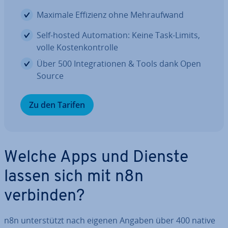
Maximale Effizienz ohne Mehr­auf­wand
Self-hosted Au­to­ma­ti­on: Keine Task-Limits,
volle Kos­ten­kon­trol­le
Über 500 In­te­gra­tio­nen & Tools dank Open
Source
Zu den Tarifen
Welche Apps und Dienste
lassen sich mit n8n
verbinden?
n8n un­ter­stützt nach eigenen Angaben über 400 native