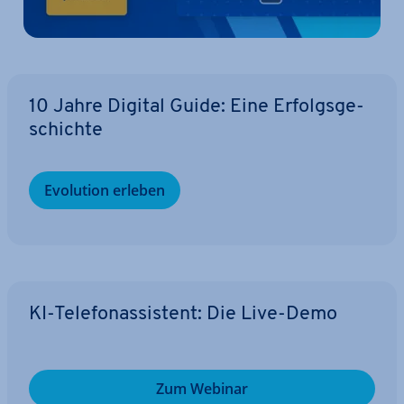
10 Jahre Digital Guide: Eine Er­folgs­ge­
schich­te
Evolution erleben
KI-Te­le­fon­as­sis­tent: Die Live-Demo
Zum Webinar