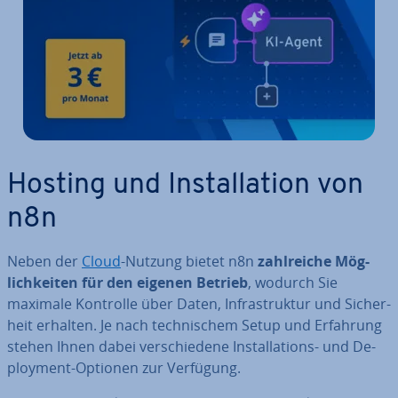
Hosting und In­stal­la­ti­on von
n8n
Neben der
Cloud
-Nutzung bietet n8n
zahl­rei­che Mög­
lich­kei­ten für den eigenen Betrieb
, wodurch Sie
maximale Kontrolle über Daten, In­fra­struk­tur und Si­cher­
heit erhalten. Je nach tech­ni­schem Setup und Erfahrung
stehen Ihnen dabei ver­schie­de­ne In­stal­la­ti­ons- und De­
ploy­ment-Optionen zur Verfügung.