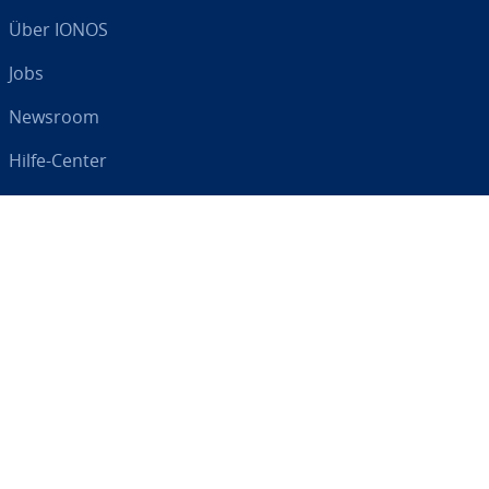
Über IONOS
Jobs
Newsroom
Hilfe-Center
AGB
Da­ten­schutz
Impressum
Digital an Ihrer Seite