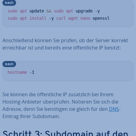
bash
sudo
apt
 update 
&&
sudo
apt
sudo
apt
install
 -y 
curl
wget
nano
 openssl
An­schlie­ßend können Sie prüfen, ob der Server korrekt
er­reich­bar ist und bereits eine öf­fent­li­che IP besitzt:
bash
hostname
 -I
Sie können die öf­fent­li­che IP zu­sätz­lich bei Ihrem
Hosting-Anbieter über­prü­fen. Notieren Sie sich die
Adresse, denn Sie benötigen sie gleich für den
DNS
-
Eintrag Ihrer Subdomain.
Schritt 3: Subdomain auf den