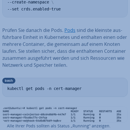
--create-namespace 
\
--set crds.enabled
=
true
Prüfen Sie danach die Pods.
Pods
sind die kleinste aus­
führ­ba­re Einheit in Ku­ber­netes und enthalten einen oder
mehrere Container, die gemeinsam auf einem Knoten
laufen. Sie stellen sicher, dass die ent­hal­te­nen Container
zusammen aus­ge­führt werden und sich Res­sour­cen wie
Netzwerk und Speicher teilen.
bash
kubectl get pods -n cert-manager
Alle Ihrer Pods sollten als Status „Running“ anzeigen.