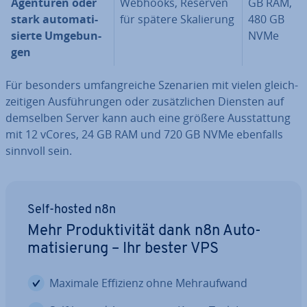
Agenturen oder
Webhooks, Reserven
GB RAM,
stark au­to­ma­ti­
für spätere Ska­lie­rung
480 GB
sier­te Um­ge­bun­
NVMe
gen
Für besonders um­fang­rei­che Szenarien mit vielen gleich­
zei­ti­gen Aus­füh­run­gen oder zu­sätz­li­chen Diensten auf
demselben Server kann auch eine größere Aus­stat­tung
mit 12 vCores, 24 GB RAM und 720 GB NVMe ebenfalls
sinnvoll sein.
Self-hosted n8n
Mehr Pro­duk­ti­vi­tät dank n8n Au­to­
ma­ti­sie­rung – Ihr bester VPS
Maximale Effizienz ohne Mehr­auf­wand