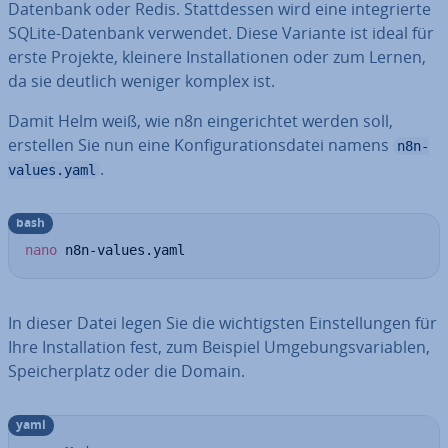
Datenbank oder Redis. Statt­des­sen wird eine in­te­grier­te
SQLite-Datenbank verwendet. Diese Variante ist ideal für
erste Projekte, kleinere In­stal­la­tio­nen oder zum Lernen,
da sie deutlich weniger komplex ist.
Damit Helm weiß, wie n8n ein­ge­rich­tet werden soll,
erstellen Sie nun eine Kon­fi­gu­ra­ti­ons­da­tei namens
n8n-
.
values.yaml
bash
nano
 n8n-values.yaml
In dieser Datei legen Sie die wich­tigs­ten Ein­stel­lun­gen für
Ihre In­stal­la­ti­on fest, zum Beispiel Um­ge­bungs­va­ria­blen,
Spei­cher­platz oder die Domain.
yaml