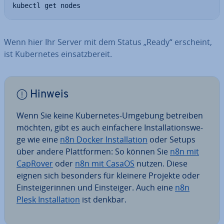
kubectl get nodes
Wenn hier Ihr Server mit dem Status „Ready“ erscheint,
ist Ku­ber­netes ein­satz­be­reit.
Hinweis
Wenn Sie keine Ku­ber­netes-Umgebung betreiben
möchten, gibt es auch ein­fa­che­re In­stal­la­ti­ons­we­
ge wie eine
n8n Docker In­stal­la­ti­on
oder Setups
über andere Platt­for­men: So können Sie
n8n mit
CapRover
oder
n8n mit CasaOS
nutzen. Diese
eignen sich besonders für kleinere Projekte oder
Ein­stei­ge­rin­nen und Ein­stei­ger. Auch eine
n8n
Plesk In­stal­la­ti­on
ist denkbar.