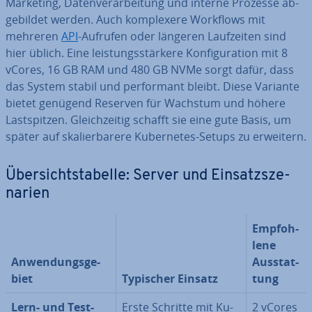
Marketing, Da­ten­ver­ar­bei­tung und interne Prozesse ab­
ge­bil­det werden. Auch kom­ple­xe­re Workflows mit
mehreren
API
-Aufrufen oder längeren Lauf­zei­ten sind
hier üblich. Eine leis­tungs­stär­ke­re Kon­fi­gu­ra­ti­on mit 8
vCores, 16 GB RAM und 480 GB NVMe sorgt dafür, dass
das System stabil und per­for­mant bleibt. Diese Variante
bietet genügend Reserven für Wachstum und höhere
Last­spit­zen. Gleich­zei­tig schafft sie eine gute Basis, um
später auf ska­lier­ba­re­re Ku­ber­netes-Setups zu erweitern.
Über­sichts­ta­bel­le: Server und Ein­satz­sze­
na­ri­en
Emp­foh­
le­ne
An­wen­dungs­ge­
Aus­stat­
biet
Typischer Einsatz
tung
Lern- und Test­
Erste Schritte mit Ku­
2 vCores