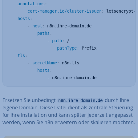
annotations
:
cert-manager.io/cluster-issuer
:
 letsencrypt
-
p
hosts
:
-
host
:
 n8n.ihre
-
domain.de

paths
:
-
path
:
 /

pathType
:
 Prefix

tls
:
-
secretName
:
 n8n
-
tls

hosts
:
-
 n8n.ihre
-
domain.de
Ersetzen Sie unbedingt
durch Ihre
n8n.ihre-domain.de
eigene Domain. Diese Datei dient als zentrale Steuerung
für Ihre In­stal­la­ti­on und kann später jederzeit angepasst
werden, wenn Sie n8n erweitern oder skalieren möchten.