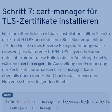
Schritt 7: cert-manager für
TLS-Zer­ti­fi­ka­te in­stal­lie­ren
Für eine öf­fent­lich er­reich­ba­re In­stal­la­ti­on sollten Sie n8n
direkt mit HTTPS be­reit­stel­len. n8n selbst empfiehlt bei
TLS den Einsatz eines Reverse Proxys be­zie­hungs­wei­se
eines vor­ge­schal­te­ten HTTP/HTTPS-Layers. In Ku­ber­
netes übernimmt diese Rolle in dieser Anleitung Traefik,
während
die Aus­stel­lung und Er­neue­rung
cert-manager
der Zer­ti­fi­ka­te au­to­ma­ti­siert.
kann
cert-manager
ebenfalls über einen Helm-Chart in­stal­liert werden.
Nutzen Sie hierzu folgenden Befehl:
bash
helm 
install
 cert-manager oci://quay.io/jetstack/cha
--namespace cert-manager 
\