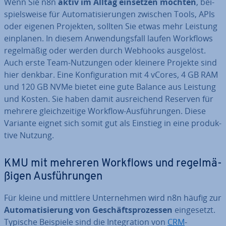
Wenn Sie n8n
aktiv im Alltag einsetzen möchten
, bei­
spiels­wei­se für Au­to­ma­ti­sie­run­gen zwischen Tools, APIs
oder eigenen Projekten, sollten Sie etwas mehr Leistung
einplanen. In diesem An­wen­dungs­fall laufen Workflows
re­gel­mä­ßig oder werden durch Webhooks ausgelöst.
Auch erste Team-Nutzungen oder kleinere Projekte sind
hier denkbar. Eine Kon­fi­gu­ra­ti­on mit 4 vCores, 4 GB RAM
und 120 GB NVMe bietet eine gute Balance aus Leistung
und Kosten. Sie haben damit aus­rei­chend Reserven für
mehrere gleich­zei­ti­ge Workflow-Aus­füh­run­gen. Diese
Variante eignet sich somit gut als Einstieg in eine pro­duk­
ti­ve Nutzung.
KMU mit mehreren Workflows und re­gel­mä­
ßi­gen Aus­füh­run­gen
Für kleine und mittlere Un­ter­neh­men wird n8n häufig zur
Au­to­ma­ti­sie­rung von Ge­schäfts­pro­zes­sen
ein­ge­setzt.
Typische Beispiele sind die In­te­gra­ti­on von
CRM
-