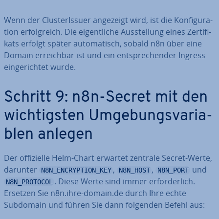
Wenn der Clus­te­rIs­suer angezeigt wird, ist die Kon­fi­gu­ra­
ti­on er­folg­reich. Die ei­gent­li­che Aus­stel­lung eines Zer­ti­fi­
kats erfolgt später au­to­ma­tisch, sobald n8n über eine
Domain er­reich­bar ist und ein ent­spre­chen­der Ingress
ein­ge­rich­tet wurde.
Schritt 9: n8n-Secret mit den
wich­tigs­ten Um­ge­bungs­va­ria­
blen anlegen
Der of­fi­zi­el­le Helm-Chart erwartet zentrale Secret-Werte,
darunter
,
,
und
N8N_ENCRYPTION_KEY
N8N_HOST
N8N_PORT
. Diese Werte sind immer er­for­der­lich.
N8N_PROTOCOL
Ersetzen Sie n8n.ihre-domain.de durch Ihre echte
Subdomain und führen Sie dann folgenden Befehl aus: