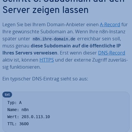
Server zeigen lassen
Legen Sie bei Ihrem Domain-Anbieter einen
A-Record
für
Ihre ge­wünsch­te Subdomain an. Wenn Ihre n8n-Instanz
später unter
er­reich­bar sein soll,
n8n.ihre-domain.de
muss genau
diese Subdomain auf die öf­fent­li­che IP
Ihres Servers verweisen
. Erst wenn dieser
DNS-Record
aktiv ist, können
HTTPS
und der externe Zugriff zu­ver­läs­
sig funk­tio­nie­ren.
Ein typischer DNS-Eintrag sieht so aus:
txt
Typ: A

Name: n8n

Wert: 203.0.113.10

TTL: 3600