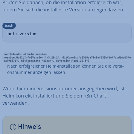
Prüfen Sie danach, ob die In­stal­la­ti­on er­folg­reich war,
indem Sie sich die in­stal­lier­te Version anzeigen lassen:
bash
helm version
Nach er­folg­rei­cher Helm-In­stal­la­ti­on können Sie die Ver­si­
ons­num­mer anzeigen lassen.
Wenn hier eine Ver­si­ons­num­mer aus­ge­ge­ben wird, ist
Helm korrekt in­stal­liert und Sie den n8n-Chart
verwenden.
Hinweis