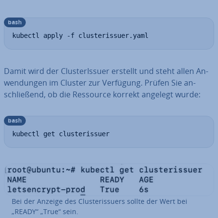
bash
kubectl apply -f clusterissuer.yaml
Damit wird der Clus­te­rIs­suer erstellt und steht allen An­
wen­dun­gen im Cluster zur Verfügung. Prüfen Sie an­
schlie­ßend, ob die Ressource korrekt angelegt wurde:
bash
kubectl get clusterissuer
Bei der Anzeige des Clus­te­ris­suers sollte der Wert bei
„READY“ „True“ sein.