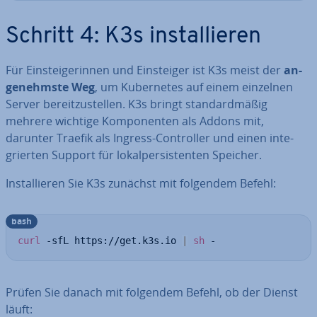
Schritt 4: K3s in­stal­lie­ren
Für Ein­stei­ge­rin­nen und Ein­stei­ger ist K3s meist der
an­
ge­nehms­te Weg
, um Ku­ber­netes auf einem einzelnen
Server be­reit­zu­stel­len. K3s bringt stan­dard­mä­ßig
mehrere wichtige Kom­po­nen­ten als Addons mit,
darunter Traefik als Ingress-Con­trol­ler und einen in­te­
grier­ten Support für lo­kal­per­sis­ten­ten Speicher.
In­stal­lie­ren Sie K3s zunächst mit folgendem Befehl:
bash
curl
 -sfL https://get.k3s.io 
|
sh
 -
Prüfen Sie danach mit folgendem Befehl, ob der Dienst
läuft: