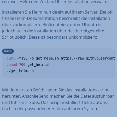
ren, weil Helm den Zustand Ihrer In­stal­la­ti­on verwaltet.
In­stal­lie­ren Sie Helm nun direkt auf Ihrem Server. Die of­
fi­zi­el­le Helm-Do­ku­men­ta­ti­on be­schreibt die In­stal­la­ti­on
über vor­kom­pi­lier­te Bi­när­da­tei­en; unter Ubuntu ist
jedoch auch die In­stal­la­ti­on über das be­reit­ge­stell­te
Script üblich. Diese ist besonders un­kom­pli­ziert:
bash
curl
chmod
700
 get_helm.sh

./get_helm.sh
Mit dem ersten Befehl laden Sie das In­stal­la­ti­ons­skript
herunter. An­schlie­ßend machen Sie die Datei aus­führ­bar
und führen sie aus. Das Script in­stal­liert Helm au­to­ma­
tisch in der passenden Version auf Ihrem System.