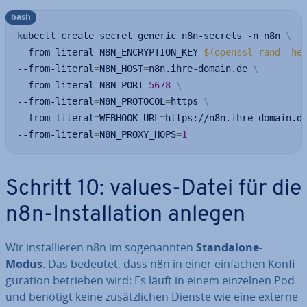
bash
kubectl create secret generic n8n-secrets -n n8n 
\
--from-literal
=
N8N_ENCRYPTION_KEY
=
$(
openssl rand -he
--from-literal
=
N8N_HOST
=
n8n.ihre-domain.de 
\
--from-literal
=
N8N_PORT
=
5678
\
--from-literal
=
N8N_PROTOCOL
=
https 
\
--from-literal
=
WEBHOOK_URL
=
https://n8n.ihre-domain.d
--from-literal
=
N8N_PROXY_HOPS
=
1
Schritt 10: values-Datei für die
n8n-In­stal­la­ti­on anlegen
Wir in­stal­lie­ren n8n im so­ge­nann­ten
Stan­da­lo­ne-
Modus
. Das bedeutet, dass n8n in einer einfachen Kon­fi­
gu­ra­ti­on betrieben wird: Es läuft in einem einzelnen Pod
und benötigt keine zu­sätz­li­chen Dienste wie eine externe