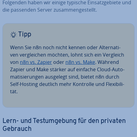
Folgenden haben wir einige typische Ein­satz­ge­bie­te und
die passenden Server zu­sam­men­ge­stellt.
Tipp
Wenn Sie n8n noch nicht kennen oder Al­ter­na­ti­
ven ver­glei­chen möchten, lohnt sich ein Vergleich
von
n8n vs. Zapier
oder
n8n vs. Make
. Während
Zapier und Make stärker auf einfache Cloud-Au­to­
ma­ti­sie­run­gen ausgelegt sind, bietet n8n durch
Self-Hosting deutlich mehr Kontrolle und Fle­xi­bi­li­
tät.
Lern- und Test­um­ge­bung für den privaten
Gebrauch