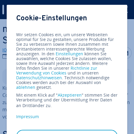
Digital Guide
Cookie-Einstellungen
Zum Haupt­in­halt springen
n8n-Ku­ber­netes-Install:
Wir setzen Cookies ein, um unsere Webseiten
Schritt-für-Schritt-Anleitung
optimal für Sie zu gestalten, unsere Produkte für
Sie zu verbessern sowie Ihnen zusammen mit
Drittanbietern interessengerechte Werbung
IONOS Redaktion
Auf Facebo
Auf Tw
A
anzuzeigen. In den
Einstellungen
können Sie
08.04.2026
auswählen, welche Cookies Sie zulassen wollen,
sowie Ihre Auswahl jederzeit ändern. Weitere
Infos finden Sie in unserer
Richtlinie zur
Verwendung von Cookies
und in unseren
In­halts­ver­zeich­nis
Datenschutzhinweisen
. Technisch notwendige
Cookies werden auch bei der Auswahl von
ablehnen
gesetzt.
Ku­ber­netes wird genutzt, um An­wen­dun­gen wie n8n in
Con­tai­nern be­reit­zu­stel­len, zu verwalten und bei Bedarf
Mit einem Klick auf "
Akzeptieren
" stimmen Sie der
Verarbeitung und der Übermittlung Ihrer Daten
zu skalieren. In dieser Anleitung erfahren Sie, wie Sie n8n
an Drittländer zu.
mit Ku­ber­netes in­stal­lie­ren und so eine saubere, nach­
voll­zieh­ba­re Basis für den späteren Betrieb schaffen.
Impressum