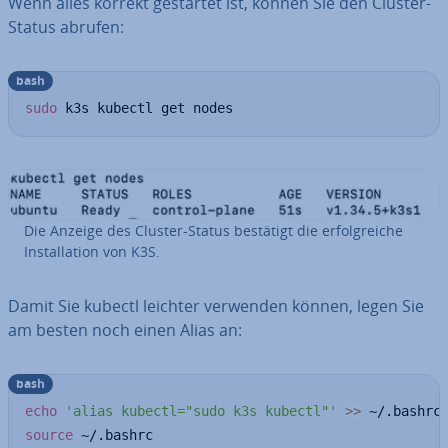
Wenn alles korrekt gestartet ist, können Sie den Cluster-
Status abrufen:
bash
sudo
 k3s kubectl get nodes
Die Anzeige des Cluster-Status bestätigt die er­folg­rei­che
In­stal­la­ti­on von K3S.
Damit Sie kubectl leichter verwenden können, legen Sie
am besten noch einen Alias an:
bash
echo
'alias kubectl="sudo k3s kubectl"'
>>
source
 ~/.bashrc
