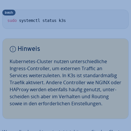
bash
sudo
 systemctl status k3s
Hinweis
Ku­ber­netes-Cluster nutzen un­ter­schied­li­che
Ingress-Con­trol­ler, um externen Traffic an
Services wei­ter­zu­lei­ten. In K3s ist stan­dard­mä­ßig
Traefik aktiviert. Andere Con­trol­ler wie NGINX oder
HAProxy werden ebenfalls häufig genutzt, un­ter­
schei­den sich aber im Verhalten und Routing
sowie in den er­for­der­li­chen Ein­stel­lun­gen.