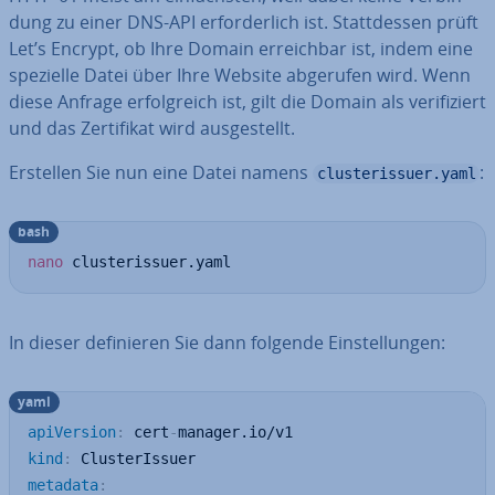
dung zu einer DNS-API er­for­der­lich ist. Statt­des­sen prüft
Let’s Encrypt, ob Ihre Domain er­reich­bar ist, indem eine
spezielle Datei über Ihre Website abgerufen wird. Wenn
diese Anfrage er­folg­reich ist, gilt die Domain als ve­ri­fi­ziert
und das Zer­ti­fi­kat wird aus­ge­stellt.
Erstellen Sie nun eine Datei namens
:
clusterissuer.yaml
bash
nano
 clusterissuer.yaml
In dieser de­fi­nie­ren Sie dann folgende Ein­stel­lun­gen:
yaml
apiVersion
:
 cert
-
kind
:
metadata
: