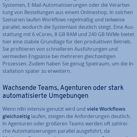
Systemen, E-Mail-Au­to­ma­ti­sie­run­gen oder die Ver­ar­bei­
tung von Be­stel­lun­gen aus einem On­line­shop. In solchen
Szenarien laufen Workflows re­gel­mä­ßig und teilweise
parallel, wodurch die Sys­tem­last deutlich steigt. Eine Aus­
stat­tung mit 6 vCores, 8 GB RAM und 240 GB NVMe bietet
hier eine stabile Grundlage für den pro­duk­ti­ven Betrieb.
Sie pro­fi­tie­ren von schnel­le­ren Aus­füh­run­gen und
vermeiden Engpässe bei mehreren gleich­zei­ti­gen
Prozessen. Zudem haben Sie genug Spielraum, um die In­
stal­la­ti­on später zu erweitern.
Wachsende Teams, Agenturen oder stark
au­to­ma­ti­sier­te Um­ge­bun­gen
Wenn n8n intensiv genutzt wird und
viele Workflows
gleich­zei­tig
laufen, steigen die An­for­de­run­gen deutlich.
In Agenturen oder größeren Teams werden oft zahl­rei­
che Au­to­ma­ti­sie­run­gen parallel aus­ge­führt, da