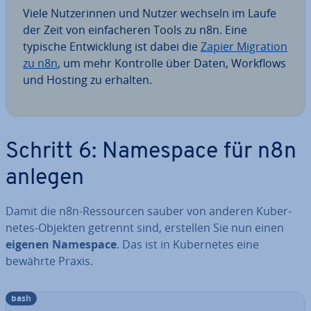
Viele Nut­ze­rin­nen und Nutzer wechseln im Laufe
der Zeit von ein­fa­che­ren Tools zu n8n. Eine
typische Ent­wick­lung ist dabei die
Zapier Migration
zu n8n
, um mehr Kontrolle über Daten, Workflows
und Hosting zu erhalten.
Schritt 6: Namespace für n8n
anlegen
Damit die n8n-Res­sour­cen sauber von anderen Ku­ber­
netes-Objekten getrennt sind, erstellen Sie nun einen
eigenen Namespace
. Das ist in Ku­ber­netes eine
bewährte Praxis.
bash