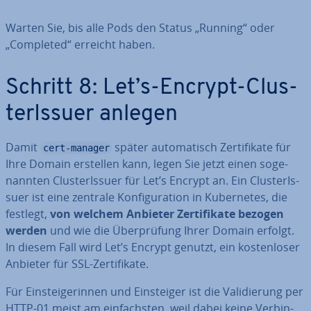
Warten Sie, bis alle Pods den Status „Running“ oder
„Completed“ erreicht haben.
Schritt 8: Let’s-Encrypt-Clus­
te­rIs­suer anlegen
Damit
später au­to­ma­tisch Zer­ti­fi­ka­te für
cert-manager
Ihre Domain erstellen kann, legen Sie jetzt einen so­ge­
nann­ten Clus­te­rIs­suer für Let’s Encrypt an. Ein Clus­te­rIs­
suer ist eine zentrale Kon­fi­gu­ra­ti­on in Ku­ber­netes, die
festlegt,
von welchem Anbieter Zer­ti­fi­ka­te bezogen
werden
und wie die Über­prü­fung Ihrer Domain erfolgt.
In diesem Fall wird Let’s Encrypt genutzt, ein kos­ten­lo­ser
Anbieter für SSL-Zer­ti­fi­ka­te.
Für Ein­stei­ge­rin­nen und Ein­stei­ger ist die Va­li­die­rung per
HTTP-01 meist am ein­fachs­ten, weil dabei keine Ver­bin­