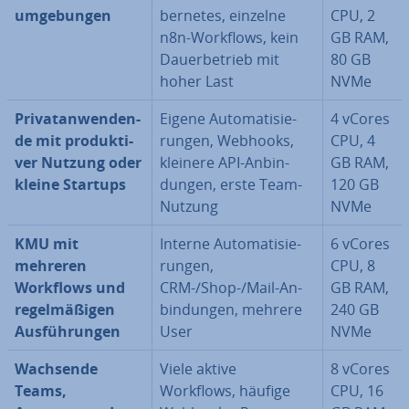
um­ge­bun­gen
ber­netes, einzelne
CPU, 2
n8n-Workflows, kein
GB RAM,
Dau­er­be­trieb mit
80 GB
hoher Last
NVMe
Pri­vat­an­wen­den­
Eigene Au­to­ma­ti­sie­
4 vCores
de mit pro­duk­ti­
run­gen, Webhooks,
CPU, 4
ver Nutzung oder
kleinere API-An­bin­
GB RAM,
kleine Startups
dun­gen, erste Team-
120 GB
Nutzung
NVMe
KMU mit
Interne Au­to­ma­ti­sie­
6 vCores
mehreren
run­gen,
CPU, 8
Workflows und
CRM-/Shop-/Mail-An­
GB RAM,
re­gel­mä­ßi­gen
bin­dun­gen, mehrere
240 GB
Aus­füh­run­gen
User
NVMe
Wachsende
Viele aktive
8 vCores
Teams,
Workflows, häufige
CPU, 16