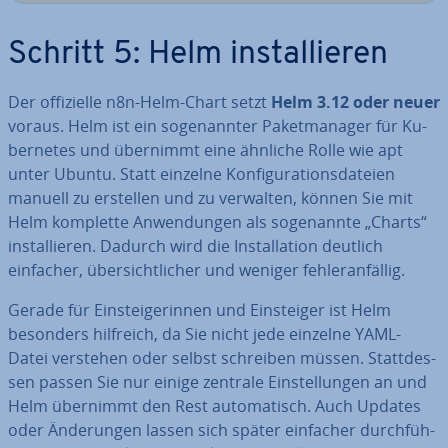
Schritt 5: Helm in­stal­lie­ren
Der of­fi­zi­el­le n8n-Helm-Chart setzt
Helm 3.12 oder neuer
voraus. Helm ist ein so­ge­nann­ter Pa­ket­ma­na­ger für Ku­
ber­netes und übernimmt eine ähnliche Rolle wie apt
unter Ubuntu. Statt einzelne Kon­fi­gu­ra­ti­ons­da­tei­en
manuell zu erstellen und zu verwalten, können Sie mit
Helm komplette An­wen­dun­gen als so­ge­nann­te „Charts“
in­stal­lie­ren. Dadurch wird die In­stal­la­ti­on deutlich
einfacher, über­sicht­li­cher und weniger feh­ler­an­fäl­lig.
Gerade für Ein­stei­ge­rin­nen und Ein­stei­ger ist Helm
besonders hilfreich, da Sie nicht jede einzelne YAML-
Datei verstehen oder selbst schreiben müssen. Statt­des­
sen passen Sie nur einige zentrale Ein­stel­lun­gen an und
Helm übernimmt den Rest au­to­ma­tisch. Auch Updates
oder Än­de­run­gen lassen sich später einfacher durch­füh­