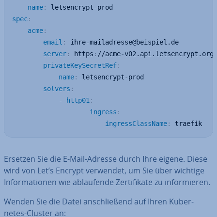
name
:
 letsencrypt
-
spec
:
acme
:
email
:
 ihre
-
mailadresse@beispiel.de

server
:
 https
:
//acme
-
v02.api.letsencrypt.org/
privateKeySecretRef
:
name
:
 letsencrypt
-
prod

solvers
:
-
http01
:
ingress
:
ingressClassName
:
 traefik
Ersetzen Sie die E-Mail-Adresse durch Ihre eigene. Diese
wird von Let’s Encrypt verwendet, um Sie über wichtige
In­for­ma­tio­nen wie ab­lau­fen­de Zer­ti­fi­ka­te zu in­for­mie­ren.
Wenden Sie die Datei an­schlie­ßend auf Ihren Ku­ber­
netes-Cluster an: