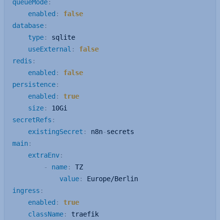
queueMode
:
enabled
:
false
database
:
type
:
 sqlite

useExternal
:
false
redis
:
enabled
:
false
persistence
:
enabled
:
true
size
:
secretRefs
:
existingSecret
:
 n8n
-
main
:
extraEnv
:
-
name
:
 TZ

value
:
ingress
:
enabled
:
true
className
:
 traefik
