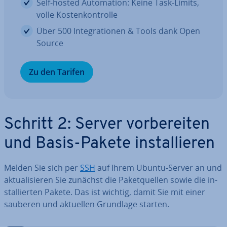
Self-hosted Au­to­ma­ti­on: Keine Task-Limits,
volle Kos­ten­kon­trol­le
Über 500 In­te­gra­tio­nen & Tools dank Open
Source
Zu den Tarifen
Schritt 2: Server vor­be­rei­ten
und Basis-Pakete in­stal­lie­ren
Melden Sie sich per
SSH
auf Ihrem Ubuntu-Server an und
ak­tua­li­sie­ren Sie zunächst die Pa­ket­quel­len sowie die in­
stal­lier­ten Pakete. Das ist wichtig, damit Sie mit einer
sauberen und aktuellen Grundlage starten.