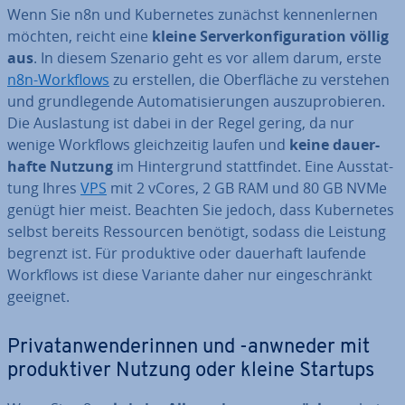
Wenn Sie n8n und Ku­ber­netes zunächst ken­nen­ler­nen
möchten, reicht eine
kleine Ser­ver­kon­fi­gu­ra­ti­on völlig
aus
. In diesem Szenario geht es vor allem darum, erste
n8n-Workflows
zu erstellen, die Ober­flä­che zu verstehen
und grund­le­gen­de Au­to­ma­ti­sie­run­gen aus­zu­pro­bie­ren.
Die Aus­las­tung ist dabei in der Regel gering, da nur
wenige Workflows gleich­zei­tig laufen und
keine dau­er­
haf­te Nutzung
im Hin­ter­grund statt­fin­det. Eine Aus­stat­
tung Ihres
VPS
mit 2 vCores, 2 GB RAM und 80 GB NVMe
genügt hier meist. Beachten Sie jedoch, dass Ku­ber­netes
selbst bereits Res­sour­cen benötigt, sodass die Leistung
begrenzt ist. Für pro­duk­ti­ve oder dauerhaft laufende
Workflows ist diese Variante daher nur ein­ge­schränkt
geeignet.
Pri­vat­an­wen­de­rin­nen und -anwneder mit
pro­duk­ti­ver Nutzung oder kleine Startups