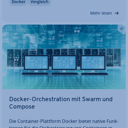
Docker
Vergleich
die 5 besten Docker-Al­ter­na­ti­ven 2025 vor und
zeigen, welches Tool sich für welchen…
Mehr lesen
Docker-Or­chestra­ti­on mit Swarm und
Compose
Die Container-Plattform Docker bietet native Funk­
tio­nen für die Or­ches­trie­rung von Con­tai­nern in