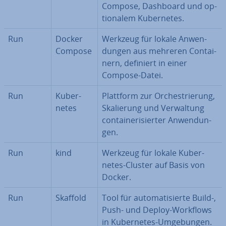
Compose, Dashboard und op­
tio­na­lem Ku­ber­netes.
Run
Docker
Werkzeug für lokale An­wen­
Compose
dun­gen aus mehreren Con­tai­
nern, definiert in einer
Compose-Datei.
Run
Ku­ber­
Plattform zur Or­ches­trie­rung,
netes
Ska­lie­rung und Ver­wal­tung
con­tai­ne­ri­sier­ter An­wen­dun­
gen.
Run
kind
Werkzeug für lokale Ku­ber­
netes-Cluster auf Basis von
Docker.
Run
Skaffold
Tool für au­to­ma­ti­sier­te Build-,
Push- und Deploy-Workflows
in Ku­ber­netes-Um­ge­bun­gen.