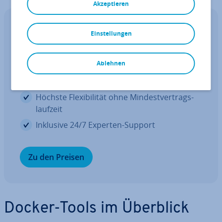
Akzeptieren
IONOS CLOUD Compute Engine
Einstellungen
Die ideale IaaS für Ihre Workloads
Ablehnen
Kos­ten­güns­ti­ge vCPUs und leis­tungs­star­ke
de­di­zier­te Cores
Höchste Fle­xi­bi­li­tät ohne Min­dest­ver­trags­
lauf­zeit
Inklusive 24/7 Experten-Support
Zu den Preisen
Docker-Tools im Überblick