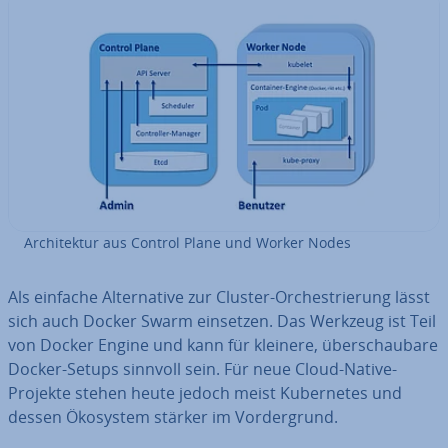
Ar­chi­tek­tur aus Control Plane und Worker Nodes
Als einfache Al­ter­na­ti­ve zur Cluster-Or­ches­trie­rung lässt
sich auch Docker Swarm einsetzen. Das Werkzeug ist Teil
von Docker Engine und kann für kleinere, über­schau­ba­re
Docker-Setups sinnvoll sein. Für neue Cloud-Native-
Projekte stehen heute jedoch meist Ku­ber­netes und
dessen Ökosystem stärker im Vor­der­grund.