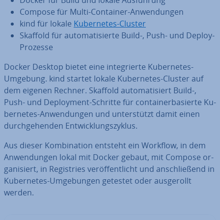
Docker für Build und lokale Aus­füh­rung
Compose für Multi-Container-An­wen­dun­gen
kind für lokale
Ku­ber­netes-Cluster
Skaffold für au­to­ma­ti­sier­te Build-, Push- und Deploy-
Prozesse
Docker Desktop bietet eine in­te­grier­te Ku­ber­netes-
Umgebung. kind startet lokale Ku­ber­netes-Cluster auf
dem eigenen Rechner. Skaffold au­to­ma­ti­siert Build-,
Push- und De­ploy­ment-Schritte für con­tai­ner­ba­sier­te Ku­
ber­netes-An­wen­dun­gen und un­ter­stützt damit einen
durch­ge­hen­den Ent­wick­lungs­zy­klus.
Aus dieser Kom­bi­na­ti­on entsteht ein Workflow, in dem
An­wen­dun­gen lokal mit Docker gebaut, mit Compose or­
ga­ni­siert, in Re­gis­tries ver­öf­fent­licht und an­schlie­ßend in
Ku­ber­netes-Um­ge­bun­gen getestet oder aus­ge­rollt
werden.