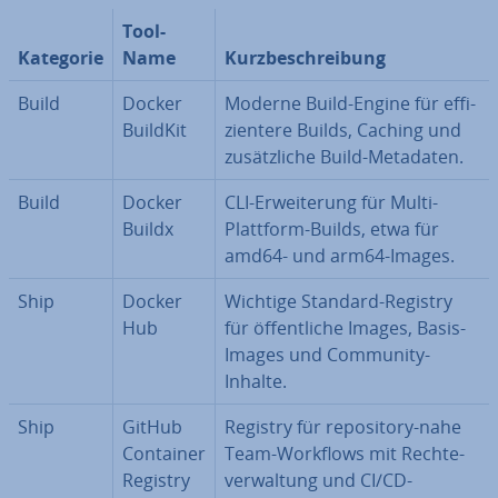
Tool-
Kategorie
Name
Kurz­be­schrei­bung
Build
Docker
Moderne Build-Engine für ef­fi­
BuildKit
zi­en­te­re Builds, Caching und
zu­sätz­li­che Build-Metadaten.
Build
Docker
CLI-Er­wei­te­rung für Multi-
Buildx
Plattform-Builds, etwa für
amd64- und arm64-Images.
Ship
Docker
Wichtige Standard-Registry
Hub
für öf­fent­li­che Images, Basis-
Images und Community-
Inhalte.
Ship
GitHub
Registry für re­po­si­to­ry-nahe
Container
Team-Workflows mit Rech­te­
Registry
ver­wal­tung und CI/CD-