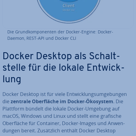
Die Grund­kom­po­nen­ten der Docker-Engine: Docker-
Daemon, REST-API und Docker CLI
Docker Desktop als Schalt­
stel­le für die lokale Ent­wick­
lung
Docker Desktop ist für viele Ent­wick­lungs­um­ge­bun­gen
die
zentrale Ober­flä­che im Docker-Ökosystem
. Die
Plattform bündelt die lokale Docker-Umgebung auf
macOS, Windows und Linux und stellt eine grafische
Ober­flä­che für Container, Docker-Images und An­wen­
dun­gen bereit. Zu­sätz­lich enthält Docker Desktop