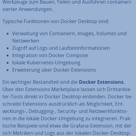
Werkzeuge zum Bauen, Teilen und Ausführen con­tai­ne­ri­
sier­ter An­wen­dun­gen.
Typische Funk­tio­nen von Docker Desktop sind:
Ver­wal­tung von Con­tai­nern, Images, Volumes und
Netz­wer­ken
Zugriff auf Logs und Lauf­zeit­in­for­ma­tio­nen
In­te­gra­ti­on von Docker Compose
lokale Ku­ber­netes-Umgebung
Er­wei­te­rung über Docker Ex­ten­si­ons
Ein wichtiger Be­stand­teil sind die
Docker Ex­ten­si­ons
.
Über den Ex­ten­si­ons Mar­ket­place lassen sich Dritt­an­bie­
ter-Tools direkt in Docker Desktop einbinden. Docker be­
schreibt Ex­ten­si­ons aus­drück­lich als Mög­lich­keit, Ent­
wick­lungs-, Debugging-, Security- und Netz­werk­funk­tio­
nen in die lokale Docker-Umgebung zu in­te­grie­ren. Prak­
ti­sche Beispiele sind etwa die Grafana-Extension, mit der
sich Metriken und Logs aus der lokalen Docker-Desktop-