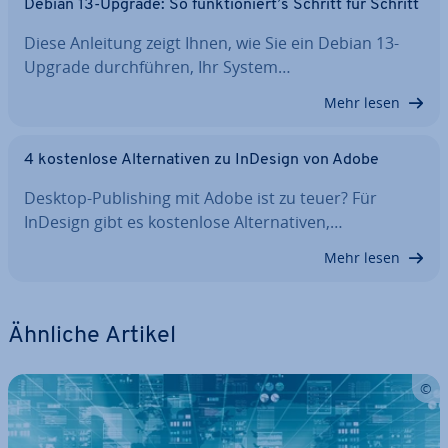
Debian 13-Upgrade: So funk­tio­niert’s Schritt für Schritt
Diese Anleitung zeigt Ihnen, wie Sie ein Debian 13-
Upgrade durch­füh­ren, Ihr System…
Mehr lesen
4 kos­ten­lo­se Al­ter­na­ti­ven zu InDesign von Adobe
Desktop-Pu­bli­shing mit Adobe ist zu teuer? Für
InDesign gibt es kos­ten­lo­se Al­ter­na­ti­ven,…
Mehr lesen
Ähnliche Artikel