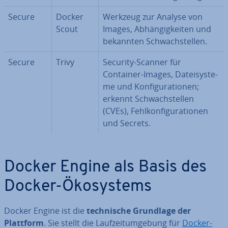
Secure
Docker
Werkzeug zur Analyse von
Scout
Images, Ab­hän­gig­kei­ten und
bekannten Schwach­stel­len.
Secure
Trivy
Security-Scanner für
Container-Images, Da­tei­sys­te­
me und Kon­fi­gu­ra­tio­nen;
erkennt Schwach­stel­len
(CVEs), Fehl­kon­fi­gu­ra­tio­nen
und Secrets.
Docker Engine als Basis des
Docker-Öko­sys­tems
Docker Engine ist die
tech­ni­sche Grundlage der
Plattform
. Sie stellt die Lauf­zeit­um­ge­bung für
Docker-