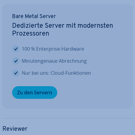
Bare Metal Server
De­di­zier­te Server mit mo­derns­ten
Pro­zes­so­ren
100 % En­ter­pri­se-Hardware
Mi­nu­ten­ge­naue Ab­rech­nung
Nur bei uns: Cloud-Funk­tio­nen
Zu den Servern
Reviewer