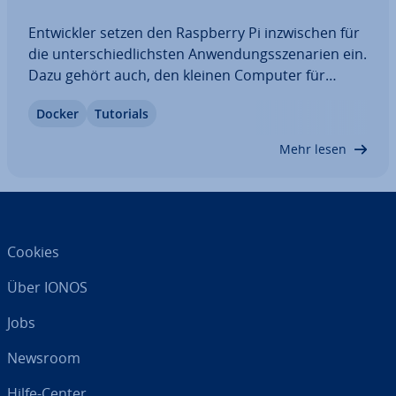
Ent­wick­ler setzen den Raspberry Pi in­zwi­schen für
die un­ter­schied­lichs­ten An­wen­dungs­sze­na­ri­en ein.
Dazu gehört auch, den kleinen Computer für
Container-Tech­no­lo­gie zu verwenden. Docker und
Docker
Tutorials
Raspberry Pi mit­ein­an­der zu verbinden, hat gleich
mehrere Vorteile. Beide Be­stand­tei­le sind…
Mehr lesen
Cookies
Über IONOS
Jobs
Newsroom
Hilfe-Center