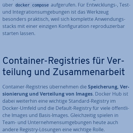
über
auf­ge­ru­fen. Für Ent­wick­lungs-, Test-
docker compose
und In­te­gra­ti­ons­um­ge­bun­gen ist das Werkzeug
besonders praktisch, weil sich komplette An­wen­dungs­
stacks mit einer einzigen Kon­fi­gu­ra­ti­on re­pro­du­zier­bar
starten lassen.
Container-Re­gis­tries für Ver­
tei­lung und Zu­sam­men­ar­beit
Container-Re­gis­tries über­neh­men die
Spei­che­rung, Ver­
sio­nie­rung und Ver­tei­lung von Images
. Docker Hub ist
dabei weiterhin eine wichtige Standard-Registry im
Docker-Umfeld und die Default-Registry für viele öf­fent­li­
che Images und Basis-Images. Gleich­zei­tig spielen in
Team- und Un­ter­neh­mens­um­ge­bun­gen heute auch
andere Registry-Lösungen eine wichtige Rolle.