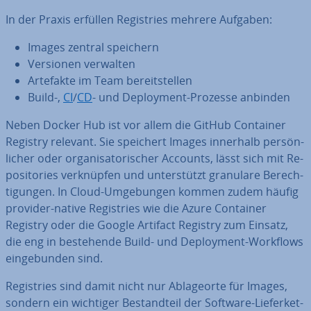
In der Praxis erfüllen Re­gis­tries mehrere Aufgaben:
Images zentral speichern
Versionen verwalten
Artefakte im Team be­reit­stel­len
Build-,
CI
/
CD
- und De­ploy­ment-Prozesse anbinden
Neben Docker Hub ist vor allem die GitHub Container
Registry relevant. Sie speichert Images innerhalb per­sön­
li­cher oder or­ga­ni­sa­to­ri­scher Accounts, lässt sich mit Re­
po­si­to­ries ver­knüp­fen und un­ter­stützt granulare Be­rech­
ti­gun­gen. In Cloud-Um­ge­bun­gen kommen zudem häufig
provider-native Re­gis­tries wie die Azure Container
Registry oder die Google Artifact Registry zum Einsatz,
die eng in be­stehen­de Build- und De­ploy­ment-Workflows
ein­ge­bun­den sind.
Re­gis­tries sind damit nicht nur Ab­la­ge­or­te für Images,
sondern ein wichtiger Be­stand­teil der Software-Lie­fer­ket­