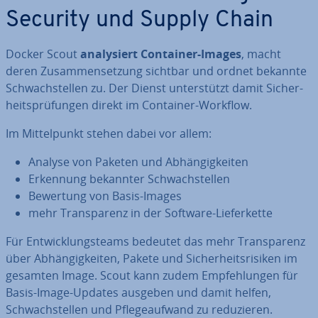
Security und Supply Chain
Docker Scout
ana­ly­siert Container-Images
, macht
deren Zu­sam­men­set­zung sichtbar und ordnet bekannte
Schwach­stel­len zu. Der Dienst un­ter­stützt damit Si­cher­
heits­prü­fun­gen direkt im Container-Workflow.
Im Mit­tel­punkt stehen dabei vor allem:
Analyse von Paketen und Ab­hän­gig­kei­ten
Erkennung bekannter Schwach­stel­len
Bewertung von Basis-Images
mehr Trans­pa­renz in der Software-Lie­fer­ket­te
Für Ent­wick­lungs­teams bedeutet das mehr Trans­pa­renz
über Ab­hän­gig­kei­ten, Pakete und Si­cher­heits­ri­si­ken im
gesamten Image. Scout kann zudem Emp­feh­lun­gen für
Basis-Image-Updates ausgeben und damit helfen,
Schwach­stel­len und Pfle­ge­auf­wand zu re­du­zie­ren.