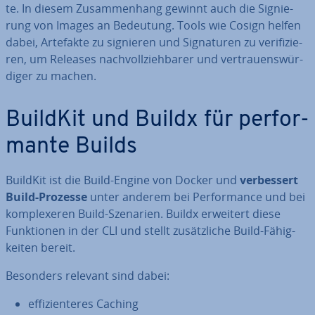
te. In diesem Zu­sam­men­hang gewinnt auch die Si­gnie­
rung von Images an Bedeutung. Tools wie Cosign helfen
dabei, Artefakte zu signieren und Si­gna­tu­ren zu ve­ri­fi­zie­
ren, um Releases nach­voll­zieh­ba­rer und ver­trau­ens­wür­
di­ger zu machen.
BuildKit und Buildx für per­for­
man­te Builds
BuildKit ist die Build-Engine von Docker und
ver­bes­sert
Build-Prozesse
unter anderem bei Per­for­mance und bei
kom­ple­xe­ren Build-Szenarien. Buildx erweitert diese
Funk­tio­nen in der CLI und stellt zu­sätz­li­che Build-Fä­hig­
kei­ten bereit.
Besonders relevant sind dabei:
ef­fi­zi­en­te­res Caching