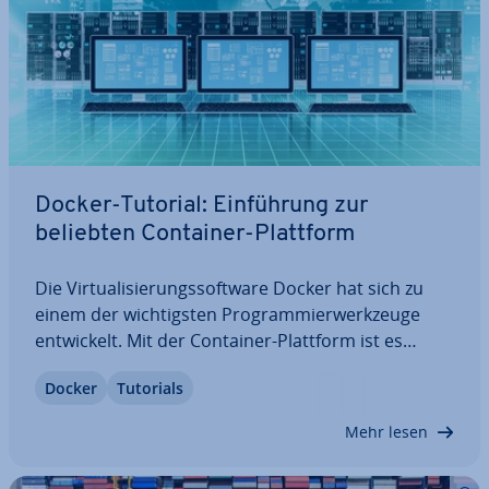
Docker-Tutorial: Ein­füh­rung zur
beliebten Container-Plattform
Die Vir­tua­li­sie­rungs­soft­ware Docker hat sich zu
einem der wich­tigs­ten Pro­gram­mier­werk­zeu­ge
ent­wi­ckelt. Mit der Container-Plattform ist es
möglich, An­wen­dun­gen isoliert und mit ver­schie­
Docker
Tutorials
de­nen Hardware- und Software-Kon­fi­gu­ra­tio­nen
zu testen und zu betreiben. In unserem…
Mehr lesen