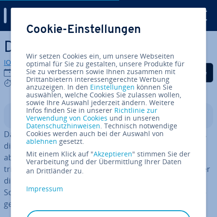
Digital Guide
Cookie-Einstellungen
Zum Haupt­in­halt springen
Die wich­tigs­ten Docker-Tools
Wir setzen Cookies ein, um unsere Webseiten
IONOS Redaktion
optimal für Sie zu gestalten, unsere Produkte für
Auf Facebook teilen
Auf Twitter teilen
Auf LinkedIn tei
Sie zu verbessern sowie Ihnen zusammen mit
30.06.2026
Drittanbietern interessengerechte Werbung
8 mins
anzuzeigen. In den
Einstellungen
können Sie
auswählen, welche Cookies Sie zulassen wollen,
sowie Ihre Auswahl jederzeit ändern. Weitere
Infos finden Sie in unserer
Richtlinie zur
In­halts­ver­zeich­nis
Verwendung von Cookies
und in unseren
Datenschutzhinweisen
. Technisch notwendige
Das Docker-Ökosystem umfasst eine Vielzahl von Tools,
Cookies werden auch bei der Auswahl von
ablehnen
gesetzt.
die den gesamten Le­bens­zy­klus eines Con­tai­ners
Mit einem Klick auf "
Akzeptieren
" stimmen Sie der
abdecken – von der Er­stel­lung (Build) über die Or­ches­
Verarbeitung und der Übermittlung Ihrer Daten
trie­rung bis zur Ab­si­che­rung (Security). Während Docker
an Drittländer zu.
die Kern-Runtime stellt, ergänzen Tools wie Compose,
Impressum
Scout und Ku­ber­netes die Plattform zu einer voll­stän­di­
gen Cloud-Native-In­fra­struk­tur.