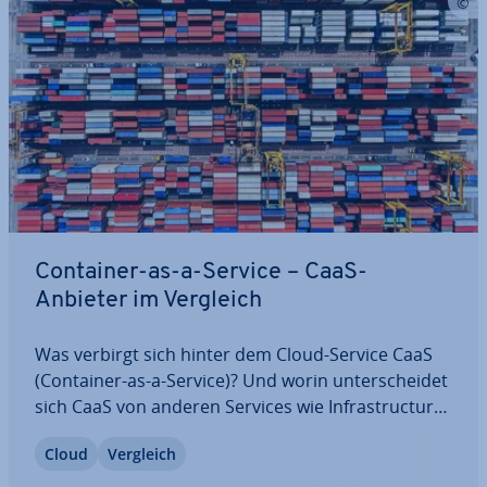
Container-as-a-Service – CaaS-
Anbieter im Vergleich
Was verbirgt sich hinter dem Cloud-Service CaaS
(Container-as-a-Service)? Und worin un­ter­schei­det
sich CaaS von anderen Services wie In­fra­struc­tu­re-
as-a-Service (IaaS), Platform-as-a-Service (PaaS)
Cloud
Vergleich
und Software-as-a-Service (SaaS)? Wir verraten
Ihnen, was es mit ge­hos­te­ten…