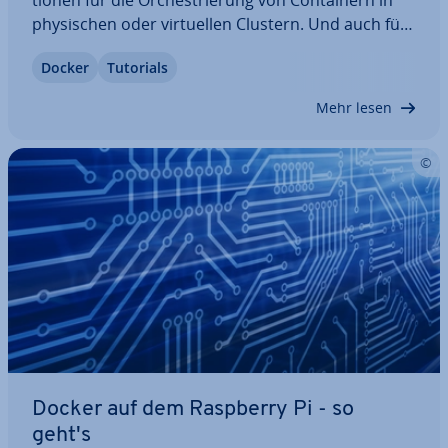
phy­si­schen oder vir­tu­el­len Clustern. Und auch für
das De­ploy­ment von Multi-Container-Apps stellt
Docker
Tutorials
Docker mit Compose das passende Tool zur
Verfügung. Dank nativem Swarm-Mode skalieren…
Mehr lesen
Docker auf dem Raspberry Pi - so
geht's