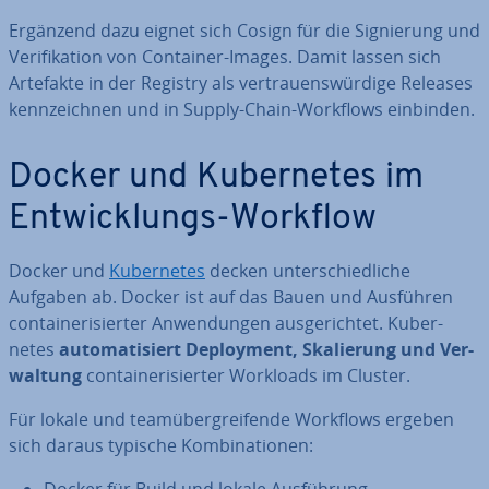
Ergänzend dazu eignet sich Cosign für die Si­gnie­rung und
Ve­ri­fi­ka­ti­on von Container-Images. Damit lassen sich
Artefakte in der Registry als ver­trau­ens­wür­di­ge Releases
kenn­zeich­nen und in Supply-Chain-Workflows einbinden.
Docker und Ku­ber­netes im
Ent­wick­lungs-Workflow
Docker und
Ku­ber­netes
decken un­ter­schied­li­che
Aufgaben ab. Docker ist auf das Bauen und Ausführen
con­tai­ne­ri­sier­ter An­wen­dun­gen aus­ge­rich­tet. Ku­ber­
netes
au­to­ma­ti­siert De­ploy­ment, Ska­lie­rung und Ver­
wal­tung
con­tai­ne­ri­sier­ter Workloads im Cluster.
Für lokale und team­über­grei­fen­de Workflows ergeben
sich daraus typische Kom­bi­na­tio­nen: