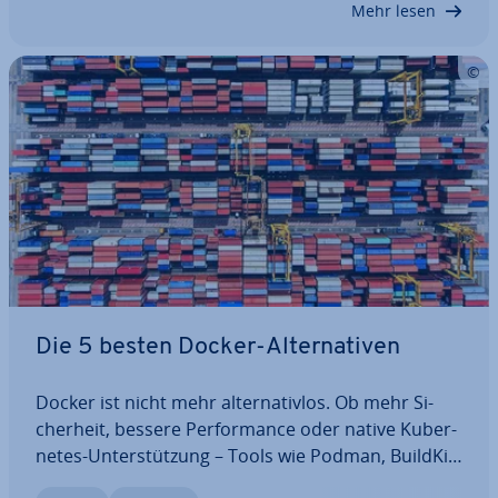
Mehr lesen
Die 5 besten Docker-Al­ter­na­ti­ven
Docker ist nicht mehr al­ter­na­tiv­los. Ob mehr Si­
cher­heit, bessere Per­for­mance oder native Ku­ber­
netes-Un­ter­stüt­zung – Tools wie Podman, BuildKit
und Kaniko bieten starke Al­ter­na­ti­ven. Wir stellen