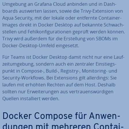
Umgebung an Grafana Cloud anbinden und in Da­sh­
boards auswerten lassen, sowie die Trivy-Extension von
Aqua Security, mit der lokale oder entfernte Container-
Images direkt in Docker Desktop auf bekannte Schwach­
stel­len und Fehl­kon­fi­gu­ra­tio­nen geprüft werden können.
Trivy wird außerdem für die Er­stel­lung von SBOMs im
Docker-Desktop-Umfeld ein­ge­setzt.
Für Teams ist Docker Desktop damit nicht nur eine Lauf­
zeit­um­ge­bung, sondern auch ein zentraler Ein­stiegs­
punkt in Compose-, Build-, Registry-, Mo­ni­to­ring- und
Security-Workflows. Bei Ex­ten­si­ons gilt al­ler­dings: Sie
laufen mit erhöhten Rechten auf dem Host. Deshalb
sollten nur Er­wei­te­run­gen aus ver­trau­ens­wür­di­gen
Quellen in­stal­liert werden.
Docker Compose für An­wen­
dun­gen mit mehreren Con­tai­