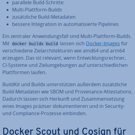
parallele Build-Schritte
Multi-Plattform-Builds
zu­sätz­li­che Build-Metadaten
bessere In­te­gra­ti­on in au­to­ma­ti­sier­te Pipelines
Ein zentraler An­wen­dungs­fall sind Multi-Plattform-Builds.
Mit
lassen sich
Docker-Images
für
docker buildx build
ver­schie­de­ne Ziel­ar­chi­tek­tu­ren wie amd64 und arm64
erzeugen. Das ist relevant, wenn Ent­wick­lungs­rech­ner,
CI-Systeme und Ziel­um­ge­bun­gen auf un­ter­schied­li­chen
Platt­for­men laufen.
BuildKit und Buildx un­ter­stüt­zen außerdem zu­sätz­li­che
Build-Metadaten wie SBOM und Pro­ven­an­ce-At­te­sta­ti­ons.
Dadurch lassen sich Herkunft und Zu­sam­men­set­zung
eines Images präziser do­ku­men­tie­ren und in Security-
und Com­pli­ance-Prozesse einbinden.
Docker Scout und Cosign für