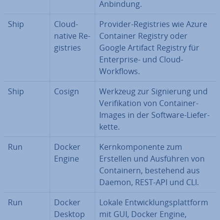
Anbindung.
Ship
Cloud-
Provider-Re­gis­tries wie Azure
native Re­
Container Registry oder
gis­tries
Google Artifact Registry für
En­ter­pri­se- und Cloud-
Workflows.
Ship
Cosign
Werkzeug zur Si­gnie­rung und
Ve­ri­fi­ka­ti­on von Container-
Images in der Software-Lie­fer­
ket­te.
Run
Docker
Kern­kom­po­nen­te zum
Engine
Erstellen und Ausführen von
Con­tai­nern, bestehend aus
Daemon, REST-API und CLI.
Run
Docker
Lokale Ent­wick­lungs­platt­form
Desktop
mit GUI, Docker Engine,