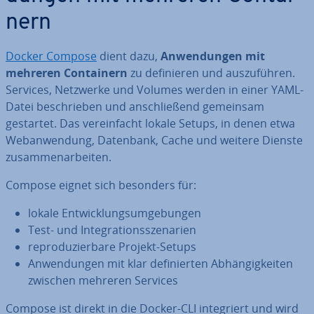
nern
Docker Compose
dient dazu,
An­wen­dun­gen mit
mehreren Con­tai­nern
zu de­fi­nie­ren und aus­zu­füh­ren.
Services, Netzwerke und Volumes werden in einer YAML-
Datei be­schrie­ben und an­schlie­ßend gemeinsam
gestartet. Das ver­ein­facht lokale Setups, in denen etwa
Web­an­wen­dung, Datenbank, Cache und weitere Dienste
zu­sam­men­ar­bei­ten.
Compose eignet sich besonders für:
lokale Ent­wick­lungs­um­ge­bun­gen
Test- und In­te­gra­ti­ons­sze­na­ri­en
re­pro­du­zier­ba­re Projekt-Setups
An­wen­dun­gen mit klar de­fi­nier­ten Ab­hän­gig­kei­ten
zwischen mehreren Services
Compose ist direkt in die Docker-CLI in­te­griert und wird