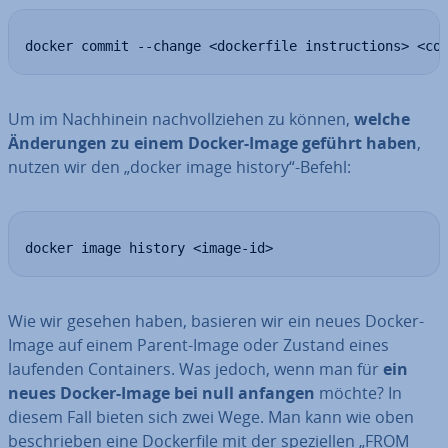
docker commit --change <dockerfile instructions> <co
Um im Nach­hin­ein nach­voll­zie­hen zu können,
welche
Än­de­run­gen zu einem Docker-Image geführt haben
,
nutzen wir den „docker image history“-Befehl:
docker image history <image-id>
Wie wir gesehen haben, basieren wir ein neues Docker-
Image auf einem Parent-Image oder Zustand eines
laufenden Con­tai­ners. Was jedoch, wenn man für
ein
neues Docker-Image bei null anfangen
möchte? In
diesem Fall bieten sich zwei Wege. Man kann wie oben
be­schrie­ben eine Do­cker­file mit der spe­zi­el­len „FROM