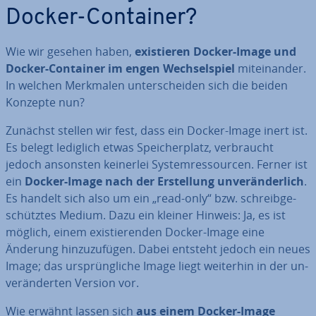
Docker-Container?
Wie wir gesehen haben,
exis­tie­ren Docker-Image und
Docker-Container im engen Wech­sel­spiel
mit­ein­an­der.
In welchen Merkmalen un­ter­schei­den sich die beiden
Konzepte nun?
Zunächst stellen wir fest, dass ein Docker-Image inert ist.
Es belegt lediglich etwas Spei­cher­platz, ver­braucht
jedoch ansonsten keinerlei Sys­tem­res­sour­cen. Ferner ist
ein
Docker-Image nach der Er­stel­lung un­ver­än­der­lich
.
Es handelt sich also um ein „read-only“ bzw. schreib­ge­
schütz­tes Medium. Dazu ein kleiner Hinweis: Ja, es ist
möglich, einem exis­tie­ren­den Docker-Image eine
Änderung hin­zu­zu­fü­gen. Dabei entsteht jedoch ein neues
Image; das ur­sprüng­li­che Image liegt weiterhin in der un­
ver­än­der­ten Version vor.
Wie erwähnt lassen sich
aus einem Docker-Image