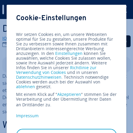
Digital Guide
Cookie-Einstellungen
Zum Haupt­in­halt springen
Docker Image
Wir setzen Cookies ein, um unsere Webseiten
IONOS Redaktion
optimal für Sie zu gestalten, unsere Produkte für
Auf Facebook teilen
Auf Twitter teilen
Auf LinkedIn tei
Sie zu verbessern sowie Ihnen zusammen mit
28.11.2023
Drittanbietern interessengerechte Werbung
anzuzeigen. In den
Einstellungen
können Sie
auswählen, welche Cookies Sie zulassen wollen,
sowie Ihre Auswahl jederzeit ändern. Weitere
In­halts­ver­zeich­nis
Infos finden Sie in unserer
Richtlinie zur
Verwendung von Cookies
und in unseren
Das
Docker
-Projekt mit der gleich­na­mi­gen Software hat
Datenschutzhinweisen
. Technisch notwendige
Cookies werden auch bei der Auswahl von
sich als Standard für die Container-Vir­tua­li­sie­rung
ablehnen
gesetzt.
etabliert. Ein zentrales Konzept bei der Nutzung der
Mit einem Klick auf "
Akzeptieren
" stimmen Sie der
Docker-Plattform ist das Docker-Image. In diesem Artikel
Verarbeitung und der Übermittlung Ihrer Daten
erklären wir, wie Docker-Images aufgebaut sind und wie
an Drittländer zu.
sie funk­tio­nie­ren.
Impressum
Was ist ein Docker-Image?