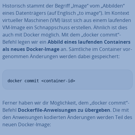
His­to­risch stammt der Begriff „Image“ vom „Abbilden“
eines Da­ten­trä­gers (auf Englisch „to image“). Im Kontext
vir­tu­el­ler Maschinen (VM) lässt sich aus einem laufenden
VM-Image ein Schnapp­schuss erstellen. Ähnlich ist dies
auch mit Docker möglich. Mit dem „docker commit“-
Befehl legen wir ein
Abbild eines laufenden Con­tai­ners
als neues Docker-Image
an. Sämtliche im Container vor­
ge­nom­men Än­de­run­gen werden dabei ge­spei­chert:
docker commit <container-id>
Ferner haben wir dir Mög­lich­keit, dem „docker commit“-
Befehl
Do­cker­file-An­wei­sun­gen zu übergeben
. Die mit
den An­wei­sun­gen kodierten Än­de­run­gen werden Teil des
neuen Docker-Image: