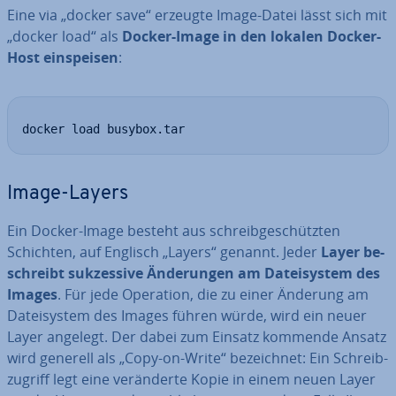
Eine via „docker save“ erzeugte Image-Datei lässt sich mit
„docker load“ als
Docker-Image in den lokalen Docker-
Host ein­spei­sen
:
docker load busybox.tar
Image-Layers
Ein Docker-Image besteht aus schreib­ge­schütz­ten
Schichten, auf Englisch „Layers“ genannt. Jeder
Layer be­
schreibt suk­zes­si­ve Än­de­run­gen am Da­tei­sys­tem des
Images
. Für jede Operation, die zu einer Änderung am
Da­tei­sys­tem des Images führen würde, wird ein neuer
Layer angelegt. Der dabei zum Einsatz kommende Ansatz
wird generell als „Copy-on-Write“ be­zeich­net: Ein Schreib­
zu­griff legt eine ver­än­der­te Kopie in einem neuen Layer