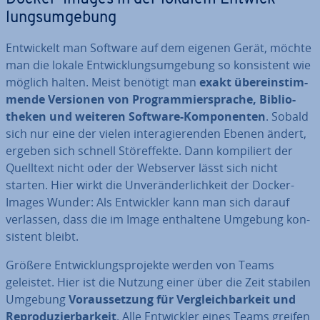
lungs­um­ge­bung
Ent­wi­ckelt man Software auf dem eigenen Gerät, möchte
man die lokale Ent­wick­lungs­um­ge­bung so kon­sis­tent wie
möglich halten. Meist benötigt man
exakt über­ein­stim­
men­de Versionen von Pro­gram­mier­spra­che, Bi­blio­
the­ken und weiteren Software-Kom­po­nen­ten
. Sobald
sich nur eine der vielen in­ter­agie­ren­den Ebenen ändert,
ergeben sich schnell Stör­ef­fek­te. Dann kom­pi­liert der
Quelltext nicht oder der Webserver lässt sich nicht
starten. Hier wirkt die Un­ver­än­der­lich­keit der Docker-
Images Wunder: Als Ent­wick­ler kann man sich darauf
verlassen, dass die im Image ent­hal­te­ne Umgebung kon­
sis­tent bleibt.
Größere Ent­wick­lungs­pro­jek­te werden von Teams
geleistet. Hier ist die Nutzung einer über die Zeit stabilen
Umgebung
Vor­aus­set­zung für Ver­gleich­bar­keit und
Re­pro­du­zier­bar­keit
. Alle Ent­wick­ler eines Teams greifen