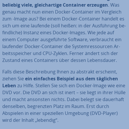
beliebig viele, gleich­ar­ti­ge Container erzeugen
. Was
genau macht nun einen Docker-Container im Vergleich
zum -Image aus? Bei einem Docker-Container handelt es
sich um eine laufende (soll heißen: in der Aus­füh­rung be­
find­li­che) Instanz eines Docker-Images. Wie jede auf
einem Computer aus­ge­führ­te Software, ver­braucht ein
laufender Docker-Container die Sys­tem­res­sour­cen Ar­
beits­spei­cher und CPU-Zyklen. Ferner ändert sich der
Zustand eines Con­tai­ners über dessen Le­bens­dau­er.
Falls diese Be­schrei­bung Ihnen zu abstrakt erscheint,
ziehen Sie
ein einfaches Beispiel aus dem täglichen
Leben
zu Hilfe. Stellen Sie sich ein Docker-Image wie eine
DVD vor. Die DVD an sich ist inert ­– sie liegt in ihrer Hülle
und macht ansonsten nichts. Dabei belegt sie dauerhaft
denselben, be­grenz­ten Platz im Raum. Erst durch
Abspielen in einer spe­zi­el­len Umgebung (DVD-Player)
wird der Inhalt „lebendig“.