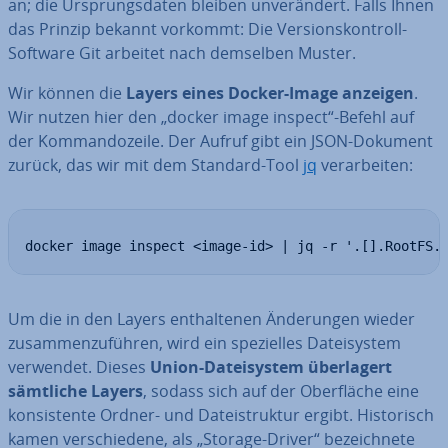
an; die Ur­sprungs­da­ten bleiben un­ver­än­dert. Falls Ihnen
das Prinzip bekannt vorkommt: Die Ver­si­ons­kon­troll-
Software Git arbeitet nach demselben Muster.
Wir können die
Layers eines Docker-Image anzeigen
.
Wir nutzen hier den „docker image inspect“-Befehl auf
der Kom­man­do­zei­le. Der Aufruf gibt ein JSON-Dokument
zurück, das wir mit dem Standard-Tool
jq
ver­ar­bei­ten:
docker image inspect <image-id> | jq -r '.[].RootFS.
Um die in den Layers ent­hal­te­nen Än­de­run­gen wieder
zu­sam­men­zu­füh­ren, wird ein spe­zi­el­les Da­tei­sys­tem
verwendet. Dieses
Union-Da­tei­sys­tem über­la­gert
sämtliche Layers
, sodass sich auf der Ober­flä­che eine
kon­sis­ten­te Ordner- und Da­tei­struk­tur ergibt. His­to­risch
kamen ver­schie­de­ne, als „Storage-Driver“ be­zeich­ne­te