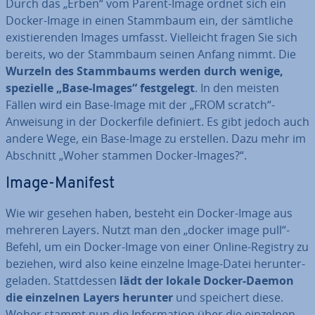
Durch das „Erben“ vom Parent-Image ordnet sich ein
Docker-Image in einen Stammbaum ein, der sämtliche
exis­tie­ren­den Images umfasst. Viel­leicht fragen Sie sich
bereits, wo der Stammbaum seinen Anfang nimmt. Die
Wurzeln des Stamm­baums werden durch wenige,
spezielle „Base-Images“ fest­ge­legt
. In den meisten
Fällen wird ein Base-Image mit der „FROM scratch“-
Anweisung in der Do­cker­file definiert. Es gibt jedoch auch
andere Wege, ein Base-Image zu erstellen. Dazu mehr im
Abschnitt „Woher stammen Docker-Images?“.
Image-Manifest
Wie wir gesehen haben, besteht ein Docker-Image aus
mehreren Layers. Nutzt man den „docker image pull“-
Befehl, um ein Docker-Image von einer Online-Registry zu
beziehen, wird also keine einzelne Image-Datei her­un­ter­
ge­la­den. Statt­des­sen
lädt der lokale Docker-Daemon
die einzelnen Layers herunter
und speichert diese.
Woher stammt nun die In­for­ma­ti­on über die einzelnen