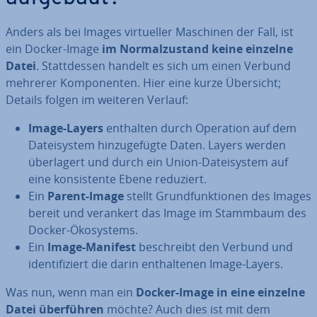
Anders als bei Images vir­tu­el­ler Maschinen der Fall, ist
ein Docker-Image
im Nor­mal­zu­stand keine einzelne
Datei
. Statt­des­sen handelt es sich um einen Verbund
mehrerer Kom­po­nen­ten. Hier eine kurze Übersicht;
Details folgen im weiteren Verlauf:
Image-Layers
enthalten durch Operation auf dem
Da­tei­sys­tem hin­zu­ge­füg­te Daten. Layers werden
über­la­gert und durch ein Union-Da­tei­sys­tem auf
eine kon­sis­ten­te Ebene reduziert.
Ein
Parent-Image
stellt Grund­funk­tio­nen des Images
bereit und verankert das Image im Stammbaum des
Docker-Öko­sys­tems.
Ein
Image-Manifest
be­schreibt den Verbund und
iden­ti­fi­ziert die darin ent­hal­te­nen Image-Layers.
Was nun, wenn man ein
Docker-Image in eine einzelne
Datei über­füh­ren
möchte? Auch dies ist mit dem