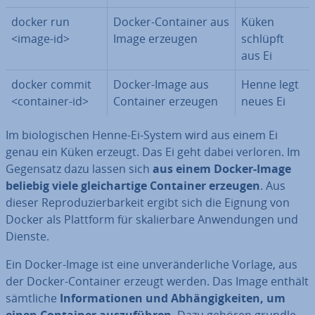
docker run
Docker-Container aus
Küken
<image-id>
Image erzeugen
schlüpft
aus Ei
docker commit
Docker-Image aus
Henne legt
<container-id>
Container erzeugen
neues Ei
Im bio­lo­gi­schen Henne-Ei-System wird aus einem Ei
genau ein Küken erzeugt. Das Ei geht dabei verloren. Im
Gegensatz dazu lassen sich
aus einem Docker-Image
beliebig viele gleich­ar­ti­ge Container erzeugen
. Aus
dieser Re­pro­du­zier­bar­keit ergibt sich die Eignung von
Docker als Plattform für ska­lier­ba­re An­wen­dun­gen und
Dienste.
Ein Docker-Image ist eine un­ver­än­der­li­che Vorlage, aus
der Docker-Container erzeugt werden. Das Image enthält
sämtliche
In­for­ma­tio­nen und Ab­hän­gig­kei­ten, um