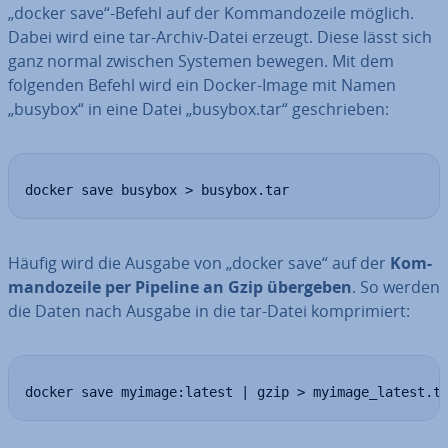
„docker save“-Befehl auf der Kom­man­do­zei­le möglich.
Dabei wird eine tar-Archiv-Datei erzeugt. Diese lässt sich
ganz normal zwischen Systemen bewegen. Mit dem
folgenden Befehl wird ein Docker-Image mit Namen
„busybox“ in eine Datei „busybox.tar“ ge­schrie­ben:
docker save busybox > busybox.tar
Häufig wird die Ausgabe von „docker save“ auf der
Kom­
man­do­zei­le per Pipeline an Gzip übergeben
. So werden
die Daten nach Ausgabe in die tar-Datei kom­pri­miert:
docker save myimage:latest | gzip > myimage_latest.t