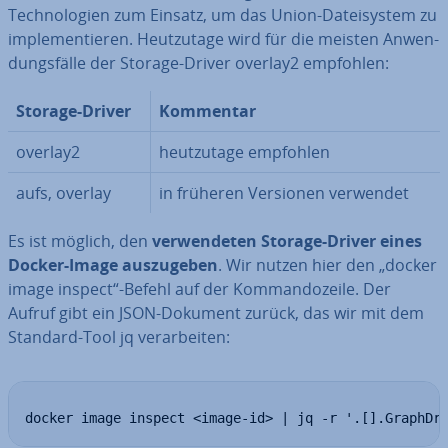
Tech­no­lo­gien zum Einsatz, um das Union-Da­tei­sys­tem zu
im­ple­men­tie­ren. Heut­zu­ta­ge wird für die meisten An­wen­
dungs­fäl­le der Storage-Driver overlay2 empfohlen:
Storage-Driver
Kommentar
overlay2
heut­zu­ta­ge empfohlen
aufs, overlay
in früheren Versionen verwendet
Es ist möglich, den
ver­wen­de­ten Storage-Driver eines
Docker-Image aus­zu­ge­ben
. Wir nutzen hier den „docker
image inspect“-Befehl auf der Kom­man­do­zei­le. Der
Aufruf gibt ein JSON-Dokument zurück, das wir mit dem
Standard-Tool jq ver­ar­bei­ten:
docker image inspect <image-id> | jq -r '.[].GraphDr