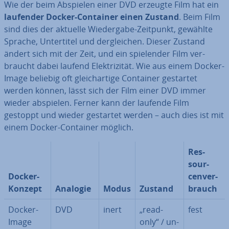
Wie der beim Abspielen einer DVD erzeugte Film hat ein
laufender Docker-Container einen Zustand
. Beim Film
sind dies der aktuelle Wie­der­ga­be-Zeitpunkt, gewählte
Sprache, Un­ter­ti­tel und der­glei­chen. Dieser Zustand
ändert sich mit der Zeit, und ein spie­len­der Film ver­
braucht dabei laufend Elek­tri­zi­tät. Wie aus einem Docker-
Image beliebig oft gleich­ar­ti­ge Container gestartet
werden können, lässt sich der Film einer DVD immer
wieder abspielen. Ferner kann der laufende Film
gestoppt und wieder gestartet werden – auch dies ist mit
einem Docker-Container möglich.
Res­
sour­
Docker-
cen­ver­
Konzept
Analogie
Modus
Zustand
brauch
Docker-
DVD
inert
„read-
fest
Image
only“ / un­