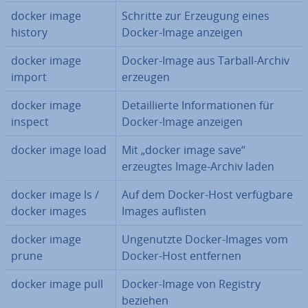
docker image
Schritte zur Erzeugung eines
history
Docker-Image anzeigen
docker image
Docker-Image aus Tarball-Archiv
import
erzeugen
docker image
De­tail­lier­te In­for­ma­tio­nen für
inspect
Docker-Image anzeigen
docker image load
Mit „docker image save“
erzeugtes Image-Archiv laden
docker image ls /
Auf dem Docker-Host ver­füg­ba­re
docker images
Images auflisten
docker image
Un­ge­nutz­te Docker-Images vom
prune
Docker-Host entfernen
docker image pull
Docker-Image von Registry
beziehen