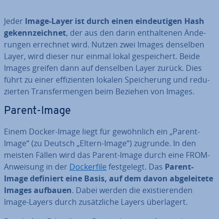
Jeder
Image-Layer ist durch einen ein­deu­ti­gen Hash
ge­kenn­zeich­net
, der aus den darin ent­hal­te­nen Än­de­
run­gen errechnet wird. Nutzen zwei Images denselben
Layer, wird dieser nur einmal lokal ge­spei­chert. Beide
Images greifen dann auf denselben Layer zurück. Dies
führt zu einer ef­fi­zi­en­ten lokalen Spei­che­rung und re­du­
zier­ten Trans­fer­men­gen beim Beziehen von Images.
Parent-Image
Einem Docker-Image liegt für ge­wöhn­lich ein „Parent-
Image“ (zu Deutsch „Eltern-Image“) zugrunde. In den
meisten Fällen wird das Parent-Image durch eine FROM-
Anweisung in der
Do­cker­file
fest­ge­legt. Das
Parent-
Image definiert eine Basis, auf dem davon ab­ge­lei­te­te
Images aufbauen
. Dabei werden die exis­tie­ren­den
Image-Layers durch zu­sätz­li­che Layers über­la­gert.