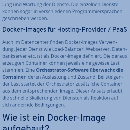
lung und Wartung der Dienste. Die einzelnen Dienste
können sogar in ver­schie­de­nen Pro­gram­mier­spra­chen
ge­schrie­ben werden.
Docker-Images für Hosting-Provider / PaaS
Auch im Da­ten­cen­ter finden Docker-Images Ver­wen­
dung. Jeder Dienst wie Load-Balancer, Webserver, Da­ten­
bank­ser­ver etc. ist als Docker-Image definiert. Die daraus
erzeugten Container können jeweils eine gewisse Last
stemmen. Eine
Or­chestra­tor-Software überwacht die
Container
, deren Aus­las­tung und Zustand. Bei stei­gen­
der Last startet der Or­chestra­tor zu­sätz­li­che Container
aus dem ent­spre­chen­den Image. Dieser Ansatz erlaubt
die schnelle Ska­lie­rung von Diensten als Reaktion auf
sich ändernde Be­din­gun­gen.
Wie ist ein Docker-Image
aufgebaut?