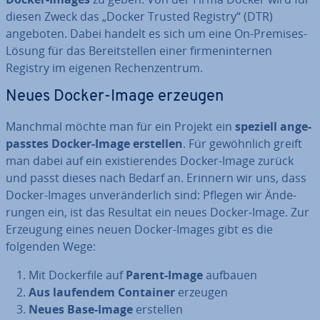
diesen Zweck das „Docker Trusted Registry“ (DTR)
angeboten. Dabei handelt es sich um eine On-Premises-
Lösung für das Be­reit­stel­len einer fir­men­in­ter­nen
Registry im eigenen Re­chen­zen­trum.
Neues Docker-Image erzeugen
Manchmal möchte man für ein Projekt ein
speziell an­ge­
pass­tes Docker-Image erstellen
. Für ge­wöhn­lich greift
man dabei auf ein exis­tie­ren­des Docker-Image zurück
und passt dieses nach Bedarf an. Erinnern wir uns, dass
Docker-Images un­ver­än­der­lich sind: Pflegen wir Än­de­
run­gen ein, ist das Resultat ein neues Docker-Image. Zur
Erzeugung eines neuen Docker-Images gibt es die
folgenden Wege:
Mit Do­cker­file auf
Parent-Image
aufbauen
Aus laufendem Container
erzeugen
Neues Base-Image
erstellen