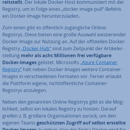
reit­stellt
. Der lokale Docker-Host kom­mu­ni­ziert mit der
Registry, um in Folge eines „docker image pull“-Befehls
ein Docker-Image her­un­ter­zu­la­den.
Zum einen gibt es öf­fent­lich zu­gäng­li­che Online-
Registrys. Diese bieten eine große Auswahl exis­tie­ren­der
Docker-Image zur Nutzung an. Auf der of­fi­zi­el­len Docker-
Registry
„Docker-Hub“
sind zum Zeitpunkt der Ar­ti­kel­er­
stel­lung
mehr als acht Millionen frei ver­füg­ba­re
Docker-Images
gelistet. Mi­cro­softs
„Azure Container
Registry“
hält neben Docker-Images weitere Container-
Images in ver­schie­de­nen Formaten vor. Ferner erlaubt
die Plattform eigene, nicht­öf­fent­li­che Container-
Registrys anzulegen.
Neben den genannten Online-Registrys gibt es die Mög­
lich­keit, selbst ein lokales Registry zu hosten. Darauf
greifen z. B. größere Or­ga­ni­sa­tio­nen zurück, um den
eigenen Teams
ge­schütz­ten Zugriff auf selbst erstellte
Docker-Images
zu geben. Von der Firma Docker wird für