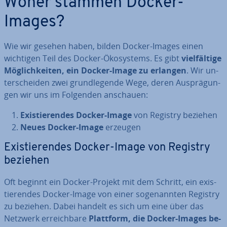
Woher stammen Docker-
Images?
Wie wir gesehen haben, bilden Docker-Images einen
wichtigen Teil des Docker-Öko­sys­tems. Es gibt
viel­fäl­ti­ge
Mög­lich­kei­ten, ein Docker-Image zu erlangen
. Wir un­
ter­schei­den zwei grund­le­gen­de Wege, deren Aus­prä­gun­
gen wir uns im Folgenden anschauen:
Exis­tie­ren­des Docker-Image
von Registry beziehen
Neues Docker-Image
erzeugen
Exis­tie­ren­des Docker-Image von Registry
beziehen
Oft beginnt ein Docker-Projekt mit dem Schritt, ein exis­
tie­ren­des Docker-Image von einer so­ge­nann­ten Registry
zu beziehen. Dabei handelt es sich um eine über das
Netzwerk er­reich­ba­re
Plattform, die Docker-Images be­