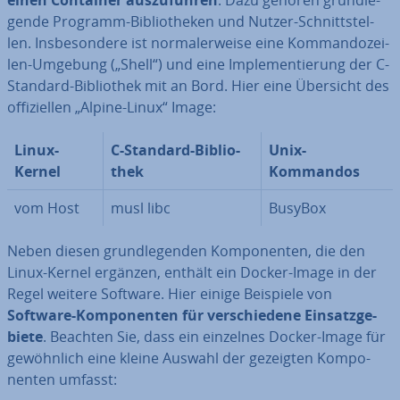
einen Container aus­zu­füh­ren
. Dazu gehören grund­le­
gen­de Programm-Bi­blio­the­ken und Nutzer-Schnitt­stel­
len. Ins­be­son­de­re ist nor­ma­ler­wei­se eine Kom­man­do­zei­
len-Umgebung („Shell“) und eine Im­ple­men­tie­rung der C-
Standard-Bi­blio­thek mit an Bord. Hier eine Übersicht des
of­fi­zi­el­len „Alpine-Linux“ Image:
Linux-
C-Standard-Bi­blio­
Unix-
Kernel
thek
Kommandos
vom Host
musl libc
BusyBox
Neben diesen grund­le­gen­den Kom­po­nen­ten, die den
Linux-Kernel ergänzen, enthält ein Docker-Image in der
Regel weitere Software. Hier einige Beispiele von
Software-Kom­po­nen­ten für ver­schie­de­ne Ein­satz­ge­
bie­te
. Beachten Sie, dass ein einzelnes Docker-Image für
ge­wöhn­lich eine kleine Auswahl der gezeigten Kom­po­
nen­ten umfasst: