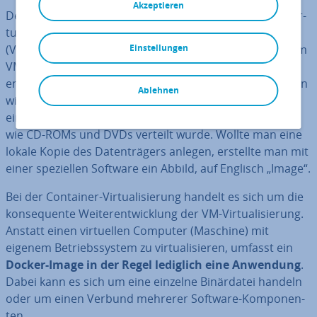
Akzeptieren
Der Begriff „
Image
“ ist Ihnen im Zu­sam­men­hang mit Vir­
tua­li­sie­rung mög­li­cher­wei­se von vir­tu­el­len Maschinen
(VMs) bekannt. Für ge­wöhn­lich handelt es sich bei einem
Einstellungen
VM-Image um eine Kopie eines Be­triebs­sys­tems. Ggf.
enthält ein VM-Image weitere in­stal­lier­ten Kom­po­nen­ten
Ablehnen
wie Datenbank und Webserver. Der Begriff entstammt
einer Zeit, in der Software auf optischen Da­ten­trä­gern
wie CD-ROMs und DVDs verteilt wurde. Wollte man eine
lokale Kopie des Da­ten­trä­gers anlegen, erstellte man mit
einer spe­zi­el­len Software ein Abbild, auf Englisch „Image“.
Bei der Container-Vir­tua­li­sie­rung handelt es sich um die
kon­se­quen­te Wei­ter­ent­wick­lung der VM-Vir­tua­li­sie­rung.
Anstatt einen vir­tu­el­len Computer (Maschine) mit
eigenem Be­triebs­sys­tem zu vir­tua­li­sie­ren, umfasst ein
Docker-Image in der Regel lediglich eine Anwendung
.
Dabei kann es sich um eine einzelne Bi­när­da­tei handeln
oder um einen Verbund mehrerer Software-Kom­po­nen­
ten.