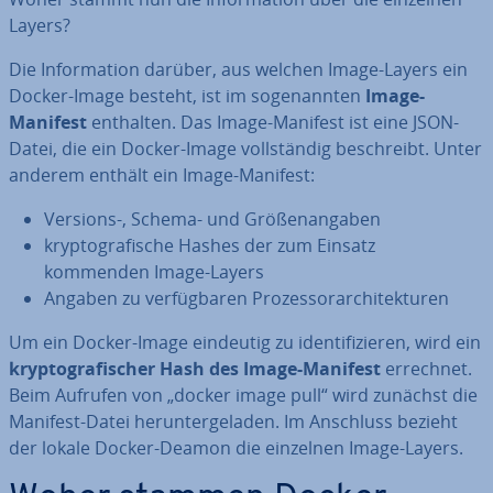
Layers?
Die In­for­ma­ti­on darüber, aus welchen Image-Layers ein
Docker-Image besteht, ist im so­ge­nann­ten
Image-
Manifest
enthalten. Das Image-Manifest ist eine JSON-
Datei, die ein Docker-Image voll­stän­dig be­schreibt. Unter
anderem enthält ein Image-Manifest:
Versions-, Schema- und Grö­ßen­an­ga­ben
kryp­to­gra­fi­sche Hashes der zum Einsatz
kommenden Image-Layers
Angaben zu ver­füg­ba­ren Pro­zes­sor­ar­chi­tek­tu­ren
Um ein Docker-Image eindeutig zu iden­ti­fi­zie­ren, wird ein
kryp­to­gra­fi­scher Hash des Image-Manifest
errechnet.
Beim Aufrufen von „docker image pull“ wird zunächst die
Manifest-Datei her­un­ter­ge­la­den. Im Anschluss bezieht
der lokale Docker-Deamon die einzelnen Image-Layers.