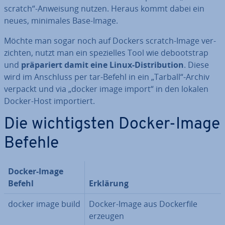
scratch“-Anweisung nutzen. Heraus kommt dabei ein
neues, minimales Base-Image.
Möchte man sogar noch auf Dockers scratch-Image ver­
zich­ten, nutzt man ein spe­zi­el­les Tool wie de­boot­strap
und
prä­pa­riert damit eine Linux-Dis­tri­bu­ti­on
. Diese
wird im Anschluss per tar-Befehl in ein „Tarball“-Archiv
verpackt und via „docker image import“ in den lokalen
Docker-Host im­por­tiert.
Die wich­tigs­ten Docker-Image
Befehle
Docker-Image
Befehl
Erklärung
docker image build
Docker-Image aus Do­cker­file
erzeugen