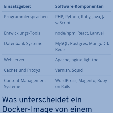
Ein­satz­ge­biet
Software-Kom­po­nen­ten
Pro­gram­mier­spra­chen
PHP, Python, Ruby, Java, Ja­
va­Script
Ent­wick­lungs-Tools
node/npm, React, Laravel
Datenbank-Systeme
MySQL, Postgres, MongoDB,
Redis
Webserver
Apache, nginx, lighttpd
Caches und Proxys
Varnish, Squid
Content-Ma­nage­ment-
WordPress, Magento, Ruby
Systeme
on Rails
Was un­ter­schei­det ein
Docker-Image von einem