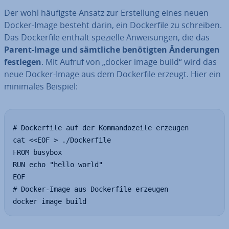
Der wohl häufigste Ansatz zur Er­stel­lung eines neuen
Docker-Image besteht darin, ein Do­cker­file zu schreiben.
Das Do­cker­file enthält spezielle An­wei­sun­gen, die das
Parent-Image und sämtliche be­nö­tig­ten Än­de­run­gen
festlegen
. Mit Aufruf von „docker image build“ wird das
neue Docker-Image aus dem Do­cker­file erzeugt. Hier ein
minimales Beispiel:
# Dockerfile auf der Kommandozeile erzeugen

cat <<EOF > ./Dockerfile

FROM busybox

RUN echo "hello world"

EOF

# Docker-Image aus Dockerfile erzeugen

docker image build