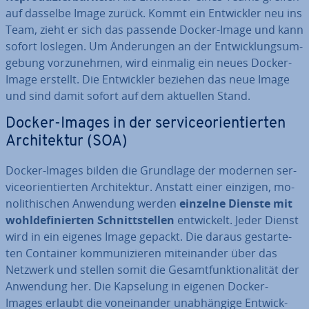
auf dasselbe Image zurück. Kommt ein Ent­wick­ler neu ins
Team, zieht er sich das passende Docker-Image und kann
sofort loslegen. Um Än­de­run­gen an der Ent­wick­lungs­um­
ge­bung vor­zu­neh­men, wird einmalig ein neues Docker-
Image erstellt. Die Ent­wick­ler beziehen das neue Image
und sind damit sofort auf dem aktuellen Stand.
Docker-Images in der ser­vice­ori­en­tier­ten
Ar­chi­tek­tur (SOA)
Docker-Images bilden die Grundlage der modernen ser­
vice­ori­en­tier­ten Ar­chi­tek­tur. Anstatt einer einzigen, mo­
no­li­thi­schen Anwendung werden
einzelne Dienste mit
wohl­de­fi­nier­ten Schnitt­stel­len
ent­wi­ckelt. Jeder Dienst
wird in ein eigenes Image gepackt. Die daraus ge­star­te­
ten Container kom­mu­ni­zie­ren mit­ein­an­der über das
Netzwerk und stellen somit die Ge­samt­funk­tio­na­li­tät der
Anwendung her. Die Kapselung in eigenen Docker-
Images erlaubt die von­ein­an­der un­ab­hän­gi­ge Ent­wick­