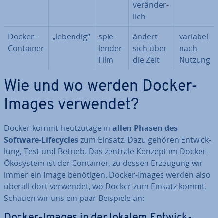
ver­än­der­
lich
Docker-
„lebendig“
spie­
ändert
variabel
Container
len­der
sich über
nach
Film
die Zeit
Nutzung
Wie und wo werden Docker-
Images verwendet?
Docker kommt heut­zu­ta­ge in
allen Phasen des
Software-Life­cy­cles
zum Einsatz. Dazu gehören Ent­wick­
lung, Test und Betrieb. Das zentrale Konzept im Docker-
Ökosystem ist der Container, zu dessen Erzeugung wir
immer ein Image benötigen. Docker-Images werden also
überall dort verwendet, wo Docker zum Einsatz kommt.
Schauen wir uns ein paar Beispiele an:
Docker-Images in der lokalem Ent­wick­