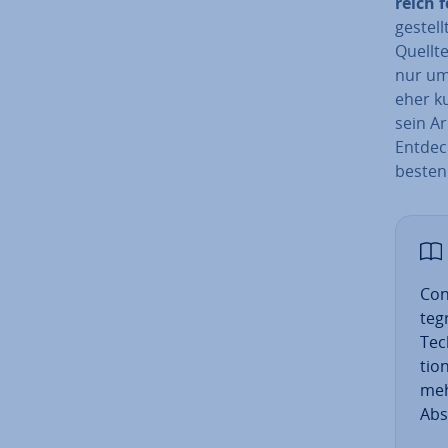
reich fe
ge­ste
Quellte
nur um 
eher ku
sein Ar
Entdeck
besten
Con­
te­g
Tech
ti­o
meh
Absc