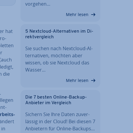
vorgehen…
Mehr lesen
ler hat
5 Nextcloud-Al­ter­na­ti­ven im Di­
rekt­ver­gleich
ro­
let­ten
Sie suchen nach Nextcloud-Al­
er
ter­na­ti­ven, möchten aber
 (auch
wissen, ob sie Nextcloud das
edigt,
Wasser…
n die
Mehr lesen
.
Die 7 besten Online-Backup-
llegen
Anbieter im Vergleich
nt­
Sichern Sie Ihre Daten zu­ver­
­beits­
läs­sig in der Cloud! Bei diesen 7
rändert
Anbietern für Online-Backups…
 in