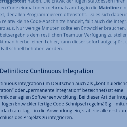
r­tig­ge­stellt
haben. Die Ent­wick­ler fügen statt­des­sen ihren f
ll­ten Code einmal oder mehrmals am Tag in die
Mainline
ein
xt, der allen Pro­gram­mie­rern of­fen­steht. Da es sich dabei
relativ kleine Code-Ab­schnit­te handelt, fällt auch die In­te­gra
rz aus. Nur wenige Minuten sollte ein Ent­wick­ler brauchen
­beits­er­geb­nis dem rest­li­chen Team zur Verfügung zu stellen
t man hierbei einen Fehler, kann dieser sofort auf­ge­spürt
 Fall schnell behoben werden.
De­fi­ni­ti­on: Con­ti­nuous In­te­gra­ti­on
ti­nuous In­te­gra­ti­on (im Deutschen auch als „kon­ti­nu­ier­li­che
ra­ti­on“ oder „per­ma­nen­te In­te­gra­ti­on“ be­zeich­net) ist eine
nik der agilen Soft­ware­ent­wick­lung. Bei dieser Art der In­te­
n fügen Ent­wick­ler fertige Code-Schnipsel re­gel­mä­ßig – mitu
rfach am Tag – in die Anwendung ein, statt sie alle erst zu
hluss des Projekts zu in­te­grie­ren.