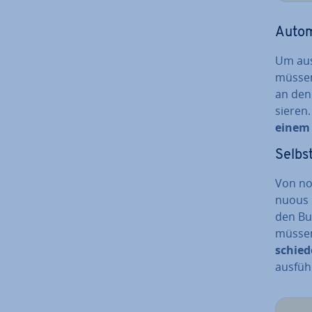
Au­to­m
Um aus 
müssen 
an den 
sie­ren
einem
Selbst
Von noc
nuous I
den Bui
müssen
schie­d
ausfüh