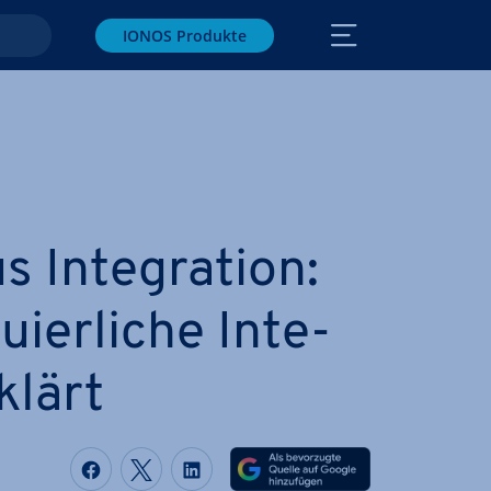
IONOS Produkte
 In­te­gra­ti­on:
u­ier­li­che In­te­
rklärt
Auf Facebook teilen
Auf Twitter teilen
Auf LinkedIn teilen