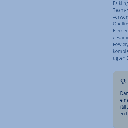
Es klin
Team-M
verwen
Quellte
Elemen
gesamm
Fowler,
komplet
tig­ten
Dami
eine
fäll
zu 