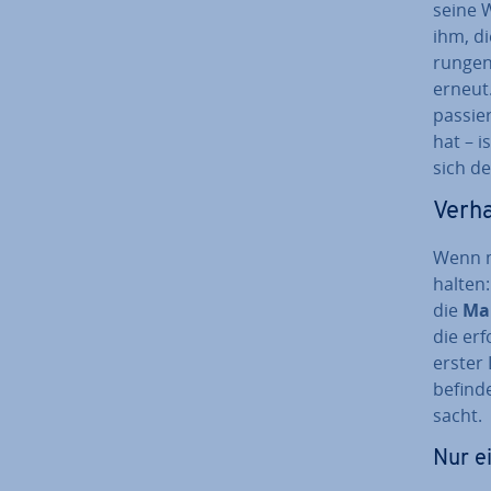
seine W
ihm, di
run­ge
erneut.
passier
hat – i
sich d
Ver­ha
Wenn m
halten:
die
Ma
die er­f
erster 
befind
sacht.
Nur e