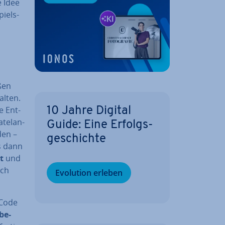
e Idee
piels­
ßen
alten.
e Ent­
10 Jahre Digital
te­lan­
Guide: Eine Er­folgs­
den –
ge­schich­te
s dann
gt
und
ich
Evolution erleben
 Code
­be­