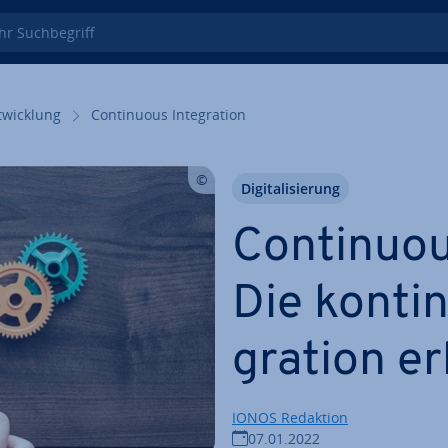
 Such­be­griff
wick­lung
Con­ti­nuous In­te­gra­ti­on
Di­gi­ta­li­sie­rung
Con­ti­nuous
Die kon­ti­n
gra­ti­on e
IONOS Redaktion
07.01.2022