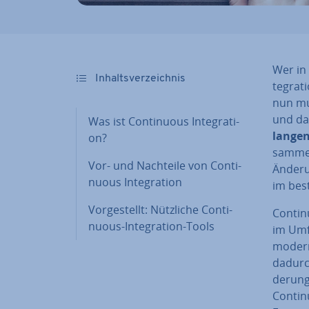
Wer in 
In­halts­ver­zeich­nis
te­gra­
nun mu
und da
Was ist Con­ti­nuous In­te­gra­ti­
langen 
on?
sam­men
Vor- und Nachteile von Con­ti­
Än­de­r
nuous In­te­gra­ti­on
im bes
Vor­ge­stellt: Nützliche Con­ti­
Con­ti­
nuous-In­te­gra­ti­on-Tools
im Umfe
moderne
dadurch
de­run
Con­ti­