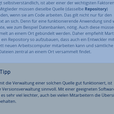
gt selbst­ver­ständ­lich, ist aber einer der wich­tigs­ten Faktoren
it­glie­der müssen dieselbe Quelle (dasselbe
Re­po­si­to­ry
)
den, wenn sie am Code arbeiten. Das gilt nicht nur für den
xt an sich. Denn für eine funk­tio­nie­ren­de Anwendung sind 
te, wie zum Beispiel Da­ten­ban­ken, nötig. Auch diese müss
elt an einem Ort gebündelt werden. Daher empfiehlt Mart
 ein Re­po­si­to­ry so auf­zu­bau­en, dass auch ein Ent­wick­ler m
t neuen Ar­beits­com­pu­ter mit­ar­bei­ten kann und sämtliche
 Dateien zentral an einem Ort ver­sam­melt findet.
Tipp
t die Ver­wal­tung einer solchen Quelle gut funk­tio­niert, ist
 Ver­si­ons­ver­wal­tung sinnvoll. Mit einer ge­eig­ne­ten Softwar
t es sehr viel leichter, auch bei vielen Mit­ar­bei­tern die Übers
behalten.