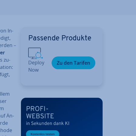
von In­
edigt,
Passende Produkte
erden –
er
s zu­
Deploy
Zu den Tarifen
­ti­on:
Now
fügt,
allem
eser
um
auf Än­
urde
ethode