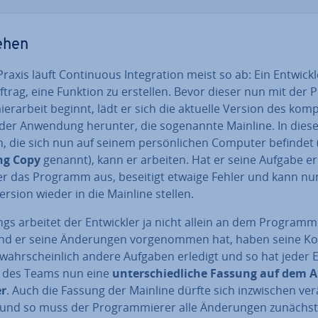
ehen
Praxis läuft Con­ti­nuous In­te­gra­ti­on meist so ab: Ein Ent­wick­
trag, eine Funktion zu erstellen. Bevor dieser nun mit der P
er­ar­beit beginnt, lädt er sich die aktuelle Version des kom­p
der Anwendung herunter, die so­ge­nann­te Mainline. In dies
, die sich nun auf seinem per­sön­li­chen Computer befindet
ng Copy
genannt), kann er arbeiten. Hat er seine Aufgabe erl
 er das Programm aus, beseitigt etwaige Fehler und kann nu
rsion wieder in die Mainline stellen.
dings arbeitet der Ent­wick­ler ja nicht allein an dem Programm
d er seine Än­de­run­gen vor­ge­nom­men hat, haben seine Ko
wahr­schein­lich andere Aufgaben erledigt und so hat jeder E
er des Teams nun eine
un­ter­schied­li­che Fassung auf dem Ar
er
. Auch die Fassung der Mainline dürfte sich in­zwi­schen ve
nd so muss der Pro­gram­mie­rer alle Än­de­run­gen zunächst