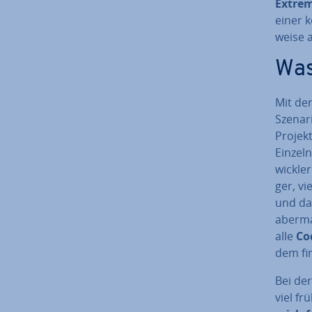
Extre
einer ko
wei­se
Was 
Mit der
Szenar
Projekt
Einzeln
wick­le
ger, vi
und da
aberma
alle
Co
dem fi
Bei der
viel f