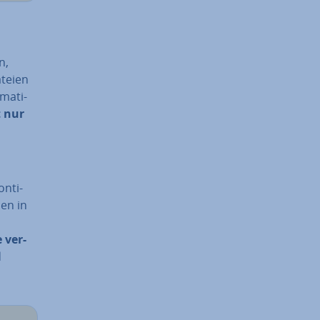
n,
ateien
ma­ti­
 nur
n­ti­
men in
 ver­
d