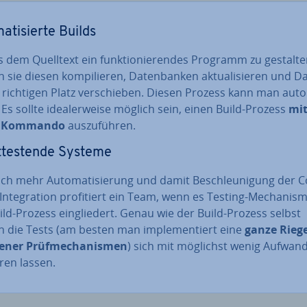
a­ti­sier­te Builds
dem Quelltext ein funk­tio­nie­ren­des Programm zu gestalte
sie diesen kom­pi­lie­ren, Da­ten­ban­ken ak­tua­li­sie­ren und D
richtigen Platz ver­schie­ben. Diesen Prozess kann man au­to­
. Es sollte idea­ler­wei­se möglich sein, einen Build-Prozess
mit
 Kommando
aus­zu­füh­ren.
­tes­ten­de Systeme
h mehr Au­to­ma­ti­sie­rung und damit Be­schleu­ni­gung der Co
n­te­gra­ti­on pro­fi­tiert ein Team, wenn es Testing-Me­cha­nis­
ld-Prozess ein­glie­dert. Genau wie der Build-Prozess selbst
 die Tests (am besten man im­ple­men­tiert eine
ganze Riege
e­ner Prüf­me­cha­nis­men
) sich mit möglichst wenig Aufwan
ren lassen.