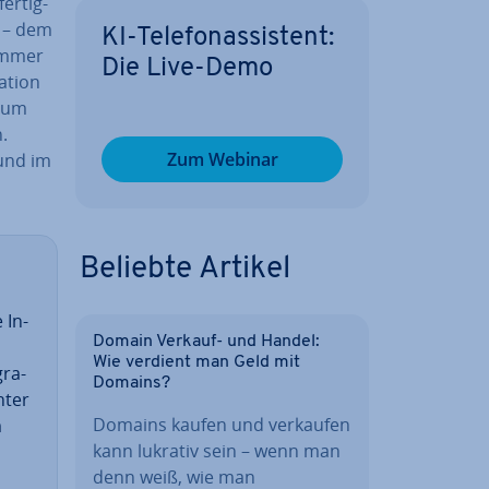
er­tig­
 – dem
KI-Te­le­fon­as­sis­tent:
 immer
Die Live-Demo
­ti­on
, um
.
Zum Webinar
 und im
Beliebte Artikel
 In­
Domain Verkauf- und Handel:
Wie verdient man Geld mit
gra­
Domains?
nter
Domains kaufen und verkaufen
m
kann lukrativ sein – wenn man
denn weiß, wie man