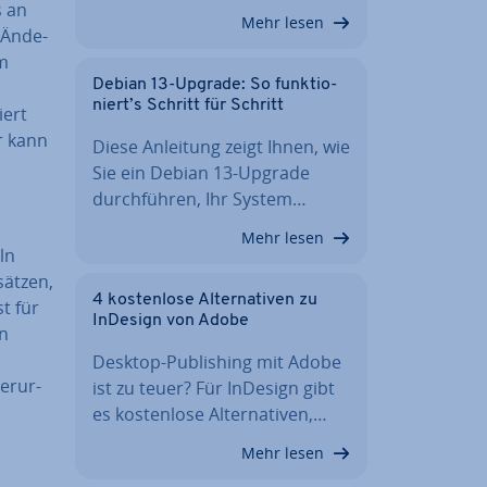
s an
Mehr lesen
Än­de­
mm
Debian 13-Upgrade: So funk­tio­
niert’s Schritt für Schritt
iert
er kann
Diese Anleitung zeigt Ihnen, wie
Sie ein Debian 13-Upgrade
durch­füh­ren, Ihr System…
Mehr lesen
ln
ät­zen,
4 kos­ten­lo­se Al­ter­na­ti­ven zu
st für
InDesign von Adobe
in
Desktop-Pu­bli­shing mit Adobe
r­ur­
ist zu teuer? Für InDesign gibt
es kos­ten­lo­se Al­ter­na­ti­ven,…
Mehr lesen