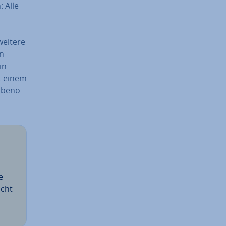
: Alle
weitere
en
in
it einem
 be­nö­
e
icht