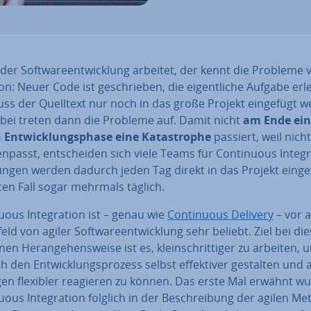
der Soft­ware­ent­wick­lung arbeitet, der kennt die Probleme 
ti­on: Neuer Code ist ge­schrie­ben, die ei­gent­li­che Aufgabe erl
ss der Quelltext nur noch in das große Projekt eingefügt w
bei treten dann die Probleme auf. Damit nicht
am Ende ein
Ent­wick­lungs­pha­se eine Ka­ta­stro­phe
passiert, weil nicht
­passt, ent­schei­den sich viele Teams für Con­ti­nuous In­te­gra
un­gen werden dadurch jeden Tag direkt in das Projekt einge
ten Fall sogar mehrmals täglich.
nuous In­te­gra­ti­on ist – genau wie
Con­ti­nuous Delivery
– vor 
ld von agiler Soft­ware­ent­wick­lung sehr beliebt. Ziel bei di
n Her­an­ge­hens­wei­se ist es, klein­schrit­ti­ger zu arbeiten, 
 den Ent­wick­lungs­pro­zess selbst ef­fek­ti­ver gestalten und 
­gen flexibler reagieren zu können. Das erste Mal erwähnt w
nuous In­te­gra­ti­on folglich in der Be­schrei­bung der agilen M