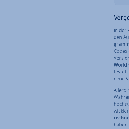
Vorg
In der 
den Auf
gram­mi
Codes 
Version
Worki
testet
neue Ve
Al­ler­
Währen
höchst­
wick­l
rech­n
haben u