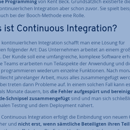
me Pro­gramming
von Kent Beck. Grund­sätz­lich exis­tier­te di
n­ti­nu­ier­li­chen In­te­gra­ti­on aber schon zuvor. Sie spielt bei­s
 auch bei der Booch-Methode eine Rolle.
ist Con­ti­nuous In­te­gra­ti­on?
 kon­ti­nu­ier­li­chen In­te­gra­ti­on schafft man eine Lösung für
ien folgender Art: Das Un­ter­neh­men arbeitet an einem gro
. Der Kunde soll eine um­fang­rei­che, komplexe Software erh
e Teams er­ar­bei­ten nun Teil­aspek­te der Anwendung und di
r pro­gram­mie­ren wiederum einzelne Funk­tio­nen. Nach mo­na­
el­leicht jah­re­lan­ger Arbeit, muss alles zu­sam­men­ge­fügt wer
bei treten dann Probleme auf. In einem solchen Fall kann e
ls Monate dauern, bis
die Fehler auf­ge­spürt und bereini
de-Schnipsel zu­sam­men­ge­fügt
sind und man sich schließ­l
nalen Testing und dem De­ploy­ment nähert.
 Con­ti­nuous In­te­gra­ti­on erfolgt die Ein­bin­dung von neuem
rüher und
nicht erst, wenn sämtliche Be­tei­lig­ten ihren Teil