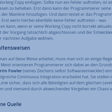
orking Copy einfügen. Sollte nun ein Fehler auftreten, ist e
esen zu beheben. Erst dann kann der Pro­gram­mie­rer seine 
n der Mainline hin­zu­fü­gen. Und dann testet er das Progra
 Erst wenn hierbei ebenfalls keine Fehler auftreten – was
en kann, wenn er seine Working Copy nicht korrekt ak­tua­li­s
st der Vorgang tat­säch­lich ab­ge­schlos­sen und der Ent­wick­l
er nächsten Aufgabe widmen.
l­tens­wei­sen
an auf diese Weise arbeitet, muss man sich an einige Rege
 Meist ori­en­tie­ren Pro­gram­mie­rer sich dabei an den Grund­s
rtin Fowler
(seines Zeichens selbst Soft­ware­ent­wick­ler) ein
olg­rei­che Con­ti­nuous In­te­gra­ti­on er­ar­bei­tet hat. Sie stellen 
Linie sicher, dass sich alle Be­tei­lig­ten auf dem gleichen Level
en und niemand durch ab­wei­chen­des Vorgehen ein Chaos ve
ine Quelle