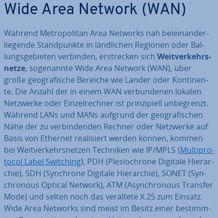
Wide Area Network (WAN)
Während Me­tro­po­li­tan Area Networks nah bei­ein­an­der­
lie­gen­de Stand­punk­te in länd­li­chen Regionen oder Bal­
lungs­ge­bie­ten verbinden, er­stre­cken sich
Weit­ver­kehrs­
net­ze
, so­ge­nann­te Wide Area Network (WAN), über
große geo­gra­fi­sche Bereiche wie Länder oder Kon­ti­nen­
te. Die Anzahl der in einem WAN ver­bun­de­nen lokalen
Netzwerke oder Ein­zel­rech­ner ist prin­zi­pi­ell un­be­grenzt.
Während LANs und MANs aufgrund der geo­gra­fi­schen
Nähe der zu ver­bin­den­den Rechner oder Netzwerke auf
Basis von Ethernet rea­li­siert werden können, kommen
bei Weit­ver­kehrs­net­zen Techniken wie IP/MPLS (
Mul­ti­pro­
to­col Label Switching
), PDH (Ple­sio­chro­ne Digitale Hier­ar­
chie), SDH (Synchrone Digitale Hier­ar­chie), SONET (Syn­
chro­no­us Optical Network), ATM (Asyn­chro­no­us Transfer
Mode) und selten noch das veraltete X.25 zum Einsatz.
Wide Area Networks sind meist im Besitz einer be­stimm­