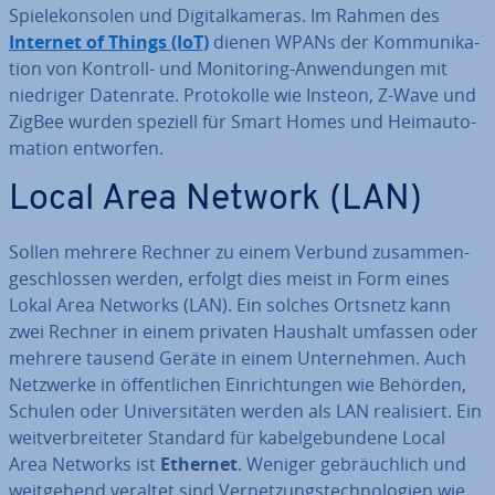
Spie­le­kon­so­len und Di­gi­tal­ka­me­ras. Im Rahmen des
Internet of Things (IoT)
dienen WPANs der Kom­mu­ni­ka­
ti­on von Kontroll- und Mo­ni­to­ring-An­wen­dun­gen mit
niedriger Datenrate. Pro­to­kol­le wie Insteon, Z-Wave und
ZigBee wurden speziell für Smart Homes und Heim­au­to­
ma­ti­on entworfen.
Local Area Network (LAN)
Sollen mehrere Rechner zu einem Verbund zu­sam­men­
ge­schlos­sen werden, erfolgt dies meist in Form eines
Lokal Area Networks (LAN). Ein solches Ortsnetz kann
zwei Rechner in einem privaten Haushalt umfassen oder
mehrere tausend Geräte in einem Un­ter­neh­men. Auch
Netzwerke in öf­fent­li­chen Ein­rich­tun­gen wie Behörden,
Schulen oder Uni­ver­si­tä­ten werden als LAN rea­li­siert. Ein
weit­ver­brei­te­ter Standard für ka­bel­ge­bun­de­ne Local
Area Networks ist
Ethernet
. Weniger ge­bräuch­lich und
weit­ge­hend veraltet sind Ver­net­zungs­tech­no­lo­gien wie