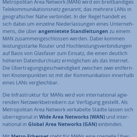
Me­tro­po­li­tan Area Network (MAN) wird ein breit­ban­di­ges
Te­le­kom­mu­ni­ka­ti­ons­netz genannt, das mehrere LANs in
geo­gra­fi­scher Nähe verbindet. In der Regel handelt es
sich dabei um einzelne Nie­der­las­sun­gen eines Un­ter­neh­
mens, die über
an­ge­mie­te­te Stand­lei­tun­gen
zu einem
MAN zu­sam­men­ge­schlos­sen werden. Dabei kommen
leis­tungs­star­ke Router und Hoch­leis­tungs­ver­bin­dun­gen
auf Basis von Glasfaser zum Einsatz, die einen deutlich
höheren Da­ten­durch­satz er­mög­li­chen als das Internet.
Die Über­tra­gungs­ge­schwin­dig­keit zwischen zwei ent­fern­
ten Kno­ten­punk­ten ist mit der Kom­mu­ni­ka­ti­on innerhalb
eines LANs ver­gleich­bar.
Die In­fra­struk­tur für MANs wird von in­ter­na­tio­nal agie­
ren­den Netz­werk­be­trei­bern zur Verfügung gestellt. Als
Me­tro­po­li­tan Area Network ver­ka­bel­te Städte lassen sich
über­re­gio­nal in
Wide Area Networks (WAN)
und in­ter­
na­tio­nal in
Global Area Networks (GAN)
einbinden.
Mit
Metro-Ethernet
steht für MANs eine spezielle Über­