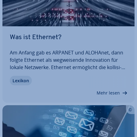
Was ist Ethernet?
Am Anfang gab es ARPANET und ALOHAnet, dann
folgte Ethernet als weg­wei­sen­de In­no­va­ti­on für
lokale Netzwerke. Ethernet er­mög­licht die kol­li­si­
ons­freie Ver­net­zung mehrerer Geräte über einen
Lexikon
ge­mein­sa­men Bus. So konnten damals erstmals
effizient Da­ten­pa­ke­te zwischen einzelnen
Mehr lesen
Geräten…