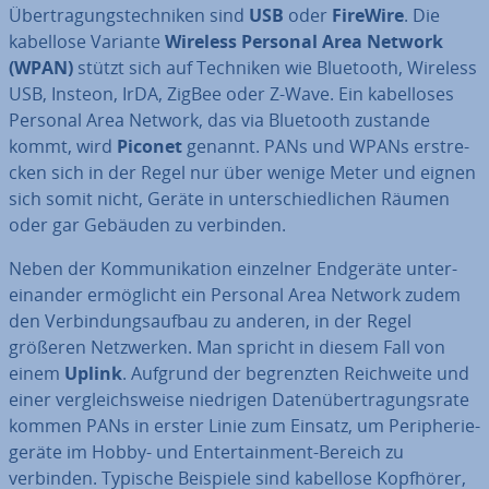
Über­tra­gungs­tech­ni­ken sind
USB
oder
FireWire
. Die
kabellose Variante
Wireless Personal Area Network
(WPAN)
stützt sich auf Techniken wie Bluetooth, Wireless
USB, Insteon, IrDA, ZigBee oder Z-Wave. Ein ka­bel­lo­ses
Personal Area Network, das via Bluetooth zustande
kommt, wird
Piconet
genannt. PANs und WPANs er­stre­
cken sich in der Regel nur über wenige Meter und eignen
sich somit nicht, Geräte in un­ter­schied­li­chen Räumen
oder gar Gebäuden zu verbinden.
Neben der Kom­mu­ni­ka­ti­on einzelner Endgeräte un­ter­
ein­an­der er­mög­licht ein Personal Area Network zudem
den Ver­bin­dungs­auf­bau zu anderen, in der Regel
größeren Netz­wer­ken. Man spricht in diesem Fall von
einem
Uplink
. Aufgrund der be­grenz­ten Reich­wei­te und
einer ver­gleichs­wei­se niedrigen Da­ten­über­tra­gungs­ra­te
kommen PANs in erster Linie zum Einsatz, um Pe­ri­phe­rie­
ge­rä­te im Hobby- und En­ter­tain­ment-Bereich zu
verbinden. Typische Beispiele sind kabellose Kopfhörer,