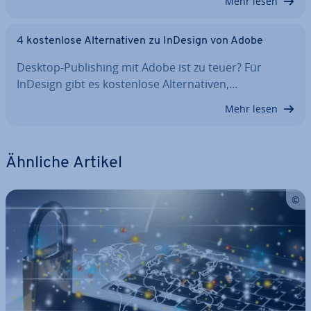
Mehr lesen
4 kos­ten­lo­se Al­ter­na­ti­ven zu InDesign von Adobe
Desktop-Pu­bli­shing mit Adobe ist zu teuer? Für
InDesign gibt es kos­ten­lo­se Al­ter­na­ti­ven,…
Mehr lesen
Ähnliche Artikel