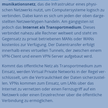
mu­ni­ka­ti­ons­netz
, das die In­fra­struk­tur eines phy­si­
schen Netzwerks nutzt, um Com­pu­ter­sys­te­me logisch zu
verbinden. Dabei kann es sich um jeden der oben dar­ge­
stell­ten Netz­werk­ty­pen handeln. Am gän­gigs­ten ist
jedoch das
Internet als Trans­port­me­di­um
. Dieses
verbindet nahezu alle Rechner weltweit und steht im
Gegensatz zu privat be­trie­be­nen MANs oder WANs
kostenlos zur Verfügung. Der Da­ten­trans­fer erfolgt
innerhalb eines vir­tu­el­len Tunnels, der zwischen einem
VPN-Client und einem VPN-Server aufgebaut wird.
Kommt das öf­fent­li­che Netz als Trans­port­me­di­um zum
Einsatz, werden Virtual Private Networks in der Regel ver­
schlüs­selt, um die Ver­trau­lich­keit der Daten si­cher­zu­stel­
len. VPNs kommen zum Einsatz, um LANs über das
Internet zu vernetzen oder einen Fern­zu­griff auf ein
Netzwerk oder einen Ein­zel­rech­ner über die öf­fent­li­che
Ver­bin­dung zu er­mög­li­chen.