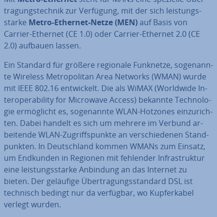
tra­gungs­tech­nik zur Verfügung, mit der sich leis­tungs­
star­ke
Metro-Ethernet-Netze (MEN)
auf Basis von
Carrier-Ethernet (CE 1.0) oder Carrier-Ethernet 2.0 (CE
2.0) aufbauen lassen.
Ein Standard für größere regionale Funknetze, so­ge­nann­
te Wireless Me­tro­po­li­tan Area Networks (WMAN) wurde
mit IEEE 802.16 ent­wi­ckelt. Die als WiMAX (Worldwide In­
ter­ope­ra­bi­li­ty for Microwave Access) bekannte Tech­no­lo­
gie er­mög­licht es, so­ge­nann­te WLAN-Hotzones ein­zu­rich­
ten. Dabei handelt es sich um mehrere im Verbund ar­
bei­ten­de WLAN-Zu­griffs­punk­te an ver­schie­de­nen Stand­
punk­ten. In Deutsch­land kommen WMANs zum Einsatz,
um Endkunden in Regionen mit fehlender In­fra­struk­tur
eine leis­tungs­star­ke Anbindung an das Internet zu
bieten. Der geläufige Über­tra­gungs­stan­dard DSL ist
technisch bedingt nur da verfügbar, wo Kup­fer­ka­bel
verlegt wurden.