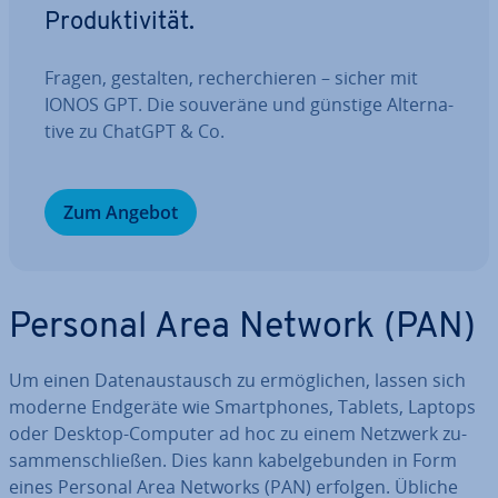
Pro­duk­ti­vi­tät.
Fragen, gestalten, re­cher­chie­ren – sicher mit
IONOS GPT. Die souveräne und günstige Al­ter­na­
ti­ve zu ChatGPT & Co.
Zum Angebot
Personal Area Network (PAN)
Um einen Da­ten­aus­tausch zu er­mög­li­chen, lassen sich
moderne Endgeräte wie Smart­phones, Tablets, Laptops
oder Desktop-Computer ad hoc zu einem Netzwerk zu­
sam­men­schlie­ßen. Dies kann ka­bel­ge­bun­den in Form
eines Personal Area Networks (PAN) erfolgen. Übliche