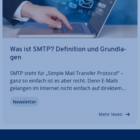
Was ist SMTP? De­fi­ni­ti­on und Grund­la­
gen
SMTP steht für „Simple Mail Transfer Protocol“ –
ganz so einfach ist es aber nicht. Denn E-Mails
gelangen im Internet nicht einfach auf direktem
Wege von A nach B, sondern durch­lau­fen mehrere
News­let­ter
Kom­mu­ni­ka­ti­ons- und Über­tra­gungs­pro­zes­se. Als
elek­tro­ni­sches Regelwerk bestimmt SMTP…
Mehr lesen