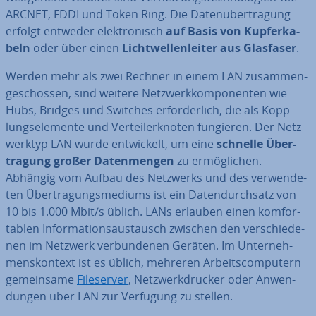
ARCNET, FDDI und Token Ring. Die Da­ten­über­tra­gung
erfolgt entweder elek­tro­nisch
auf Basis von Kup­fer­ka­
beln
oder über einen
Licht­wel­len­lei­ter aus Glasfaser
.
Werden mehr als zwei Rechner in einem LAN zu­sam­men­
ge­schos­sen, sind weitere Netz­werk­kom­po­nen­ten wie
Hubs, Bridges und Switches er­for­der­lich, die als Kopp­
lungs­ele­men­te und Ver­tei­ler­kno­ten fungieren. Der Netz­
werk­typ LAN wurde ent­wi­ckelt, um eine
schnelle Über­
tra­gung großer Da­ten­men­gen
zu er­mög­li­chen.
Abhängig vom Aufbau des Netzwerks und des ver­wen­de­
ten Über­tra­gungs­me­di­ums ist ein Da­ten­durch­satz von
10 bis 1.000 Mbit/s üblich. LANs erlauben einen kom­for­
ta­blen In­for­ma­ti­ons­aus­tausch zwischen den ver­schie­de­
nen im Netzwerk ver­bun­de­nen Geräten. Im Un­ter­neh­
mens­kon­text ist es üblich, mehreren Ar­beits­com­pu­tern
ge­mein­sa­me
File­ser­ver
, Netz­werk­dru­cker oder An­wen­
dun­gen über LAN zur Verfügung zu stellen.