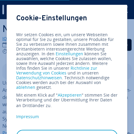
Digital Guide
Cookie-Einstellungen
Zum Haupt­in­halt springen
Netz­werk­ty­pen im Überblick
Wir setzen Cookies ein, um unsere Webseiten
IONOS Redaktion
optimal für Sie zu gestalten, unsere Produkte für
Auf Facebook teilen
Auf Twitter teilen
Auf LinkedIn tei
Sie zu verbessern sowie Ihnen zusammen mit
06.09.2019
Drittanbietern interessengerechte Werbung
7 mins
anzuzeigen. In den
Einstellungen
können Sie
auswählen, welche Cookies Sie zulassen wollen,
sowie Ihre Auswahl jederzeit ändern. Weitere
Infos finden Sie in unserer
Richtlinie zur
In­halts­ver­zeich­nis
Verwendung von Cookies
und in unseren
Datenschutzhinweisen
. Technisch notwendige
Unter einem
Cookies werden auch bei der Auswahl von
Netzwerk
versteht man eine beliebige
ablehnen
gesetzt.
Anzahl selb­stän­di­ger Com­pu­ter­sys­te­me, die so mit­ein­an­
Mit einem Klick auf "
Akzeptieren
" stimmen Sie der
der verbunden sind, dass ein
Da­ten­aus­tausch
möglich
Verarbeitung und der Übermittlung Ihrer Daten
wird. Dazu muss neben einer phy­si­schen Ver­bin­dung
an Drittländer zu.
auch eine logische Ver­bin­dung der zu ver­net­zen­den
Impressum
Systeme vorhanden sein. Letztere wird durch spezielle
Netz­werk­pro­to­kol­le wie
TCP (Trans­mis­si­on Control
Protocol)
her­ge­stellt. Bereits zwei mit­ein­an­der ver­bun­de­