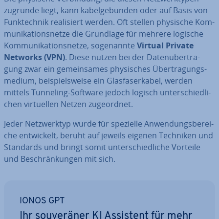
zugrunde liegt, kann ka­bel­ge­bun­den oder auf Basis von
Funk­tech­nik rea­li­siert werden. Oft stellen physische Kom­
mu­ni­ka­ti­ons­net­ze die Grundlage für mehrere logische
Kom­mu­ni­ka­ti­ons­net­ze, so­ge­nann­te
Virtual Private
Networks (VPN)
. Diese nutzen bei der Da­ten­über­tra­
gung zwar ein ge­mein­sa­mes phy­si­sches Über­tra­gungs­
me­di­um, bei­spiels­wei­se ein Glas­fa­ser­ka­bel, werden
mittels Tunneling-Software jedoch logisch un­ter­schied­li­
chen vir­tu­el­len Netzen zu­ge­ord­net.
Jeder Netz­werk­typ wurde für spezielle An­wen­dungs­be­rei­
che ent­wi­ckelt, beruht auf jeweils eigenen Techniken und
Standards und bringt somit un­ter­schied­li­che Vorteile
und Be­schrän­kun­gen mit sich.
IONOS GPT
Ihr sou­ve­rä­ner KI Assistent für mehr