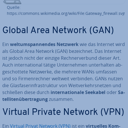
Quelle:
https://commons.wikimedia.org/wiki/File:Gateway_firewall.svg
Global Area Network (GAN)
Ein
welt­um­span­nen­des Netzwerk
wie das Internet wird
als Global Area Network (GAN) be­zeich­net. Das Internet
ist jedoch nicht der einzige Rech­ner­ver­bund dieser Art.
Auch in­ter­na­tio­nal tätige Un­ter­neh­men un­ter­hal­ten ab­
ge­schot­te­te Netzwerke, die mehrere WANs umfassen
und so Fir­men­rech­ner weltweit verbinden. GANs nutzen
die Glas­fa­ser­in­fra­struk­tur von Weit­ver­kehrs­net­zen und
schließen diese durch
in­ter­na­tio­na­le Seekabel
oder
Sa­
tel­li­ten­über­tra­gung
zusammen.
Virtual Private Network (VPN)
Ein
Virtual Privat Network (VPN)
ist ein
vir­tu­el­les Kom­