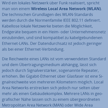
Wird ein lokales Netzwerk über Funk rea­li­siert, spricht
man von einem
Wireless Local Area Network (WLAN)
.
Die tech­ni­schen Grund­la­gen des WLAN-Standards
werden durch die Nor­men­fa­mi­lie IEEE 802.11 definiert.
Kabellose lokale Netzwerke bieten die Mög­lich­keit,
Endgeräte bequem in ein Heim- oder Un­ter­neh­mens­netz
ein­zu­bin­den, und sind kom­pa­ti­bel zu ka­bel­ge­bun­de­nen
Ethernet-LANs. Der Da­ten­durch­satz ist jedoch geringer
als bei einer Ethernet-Ver­bin­dung.
Die Reich­wei­te eines LANs ist vom ver­wen­de­ten Standard
und dem Über­tra­gungs­me­di­um abhängig, lässt sich
jedoch durch Si­gnal­ver­stär­ker, so­ge­nann­te Repeater,
erhöhen. Bei Gigabit-Ethernet über Glasfaser ist eine Si­
gnal­reich­wei­te von mehreren Ki­lo­me­tern möglich. Local
Area Networks er­stre­cken sich jedoch nur selten über
mehr als einen Ge­bäu­de­kom­plex. Mehrere LANs in geo­
gra­fi­scher Nähe lassen sich zu einem über­ge­ord­ne­ten
Me­tro­po­li­tan Area Network (MAN) oder Wide Area