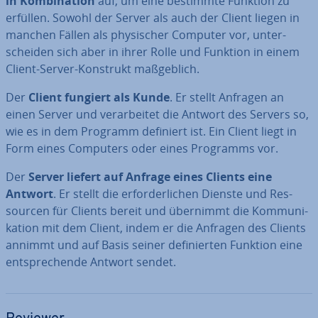
in Kom­bi­na­ti­on
auf, um eine bestimmte Funktion zu
erfüllen. Sowohl der Server als auch der Client liegen in
manchen Fällen als phy­si­scher Computer vor, un­ter­
schei­den sich aber in ihrer Rolle und Funktion in einem
Client-Server-Konstrukt maß­geb­lich.
Der
Client fungiert als Kunde
. Er stellt Anfragen an
einen Server und ver­ar­bei­tet die Antwort des Servers so,
wie es in dem Programm definiert ist. Ein Client liegt in
Form eines Computers oder eines Programms vor.
Der
Server liefert auf Anfrage eines Clients eine
Antwort
. Er stellt die er­for­der­li­chen Dienste und Res­
sour­cen für Clients bereit und übernimmt die Kom­mu­ni­
ka­ti­on mit dem Client, indem er die Anfragen des Clients
annimmt und auf Basis seiner de­fi­nier­ten Funktion eine
ent­spre­chen­de Antwort sendet.