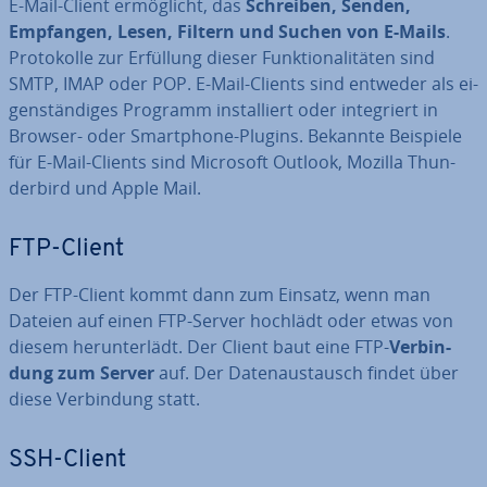
E-Mail-Client er­mög­licht, das
Schreiben, Senden,
Empfangen, Lesen, Filtern und Suchen von E-Mails
.
Pro­to­kol­le zur Erfüllung dieser Funk­tio­na­li­tä­ten sind
SMTP, IMAP oder POP. E-Mail-Clients sind entweder als ei­
gen­stän­di­ges Programm in­stal­liert oder in­te­griert in
Browser- oder Smart­phone-Plugins. Bekannte Beispiele
für E-Mail-Clients sind Microsoft Outlook, Mozilla Thun­
der­bird und Apple Mail.
FTP-Client
Der FTP-Client kommt dann zum Einsatz, wenn man
Dateien auf einen FTP-Server hochlädt oder etwas von
diesem her­un­ter­lädt. Der Client baut eine FTP-
Ver­bin­
dung zum Server
auf. Der Da­ten­aus­tausch findet über
diese Ver­bin­dung statt.
SSH-Client