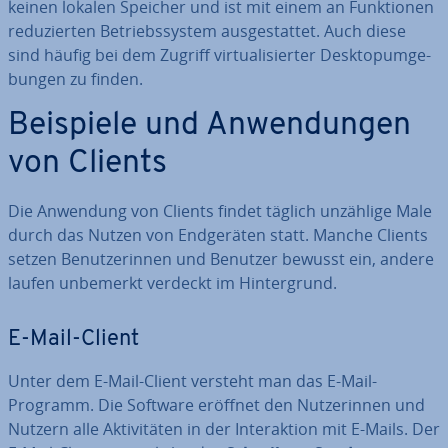
keinen lokalen Speicher und ist mit einem an Funk­tio­nen
re­du­zier­ten Be­triebs­sys­tem aus­ge­stat­tet. Auch diese
sind häufig bei dem Zugriff vir­tua­li­sier­ter Desk­top­um­ge­
bun­gen zu finden.
Beispiele und An­wen­dun­gen
von Clients
Die Anwendung von Clients findet täglich unzählige Male
durch das Nutzen von End­ge­rä­ten statt. Manche Clients
setzen Be­nut­ze­rin­nen und Benutzer bewusst ein, andere
laufen unbemerkt verdeckt im Hin­ter­grund.
E-Mail-Client
Unter dem E-Mail-Client versteht man das E-Mail-
Programm. Die Software eröffnet den Nut­ze­rin­nen und
Nutzern alle Ak­ti­vi­tä­ten in der In­ter­ak­ti­on mit E-Mails. Der