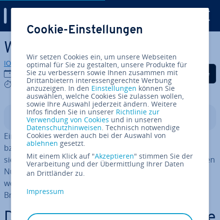
Digital Guide
Cookie-Einstellungen
Zum Haupt­in­halt springen
Was ist ein Client?
Wir setzen Cookies ein, um unsere Webseiten
IONOS Redaktion
optimal für Sie zu gestalten, unsere Produkte für
Auf Facebook teilen
Auf Twitter teilen
Auf LinkedIn tei
Sie zu verbessern sowie Ihnen zusammen mit
28.10.2022
Drittanbietern interessengerechte Werbung
5 mins
anzuzeigen. In den
Einstellungen
können Sie
auswählen, welche Cookies Sie zulassen wollen,
sowie Ihre Auswahl jederzeit ändern. Weitere
Infos finden Sie in unserer
Richtlinie zur
In­halts­ver­zeich­nis
Verwendung von Cookies
und in unseren
Datenschutzhinweisen
. Technisch notwendige
Ein Client ist ein Computer oder eine Anwendung, der
Cookies werden auch bei der Auswahl von
ablehnen
gesetzt.
bzw. die Anfragen an einen Server sendet. Damit macht
Mit einem Klick auf "
Akzeptieren
" stimmen Sie der
sie Dienste und Daten, die der Server be­reit­stellt, für den
Verarbeitung und der Übermittlung Ihrer Daten
Nutzer oder die Nutzerin verfügbar. Bekannte Cli­ent­an­
an Drittländer zu.
wen­dun­gen sind bei­spiels­wei­se E-Mail-Programme und
Impressum
Browser.
De­fi­ni­ti­on und Funk­ti­ons­wei­se