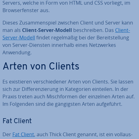
Servers, welche in Form von HTML und CSS vorliegt, im
Brow­ser­fens­ter aus.
Dieses Zu­sam­men­spiel zwischen Client und Server kann
man als
Client-Server-Modell
be­schrei­ben. Das
Client-
Server-Modell
findet re­gel­mä­ßig bei der Be­reit­stel­lung
von Server-Diensten innerhalb eines Netz­wer­kes
Anwendung.
Arten von Clients
Es exis­tie­ren ver­schie­de­ner Arten von Clients. Sie lassen
sich zur Dif­fe­ren­zie­rung in Ka­te­go­rien einteilen. In der
Praxis treten auch Misch­for­men der einzelnen Arten auf.
Im Folgenden sind die gän­gigs­ten Arten auf­ge­führt.
Fat Client
Der
Fat Client
, auch Thick Client genannt, ist ein voll­aus­