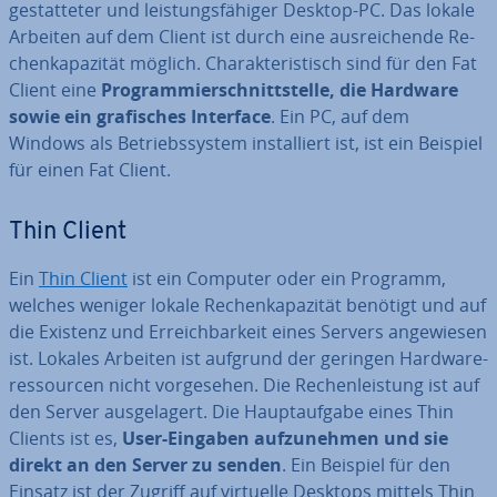
ge­stat­te­ter und leis­tungs­fä­hi­ger Desktop-PC. Das lokale
Arbeiten auf dem Client ist durch eine aus­rei­chen­de Re­
chen­ka­pa­zi­tät möglich. Cha­rak­te­ris­tisch sind für den Fat
Client eine
Pro­gram­mier­schnitt­stel­le, die Hardware
sowie ein gra­fi­sches Interface
. Ein PC, auf dem
Windows als Be­triebs­sys­tem in­stal­liert ist, ist ein Beispiel
für einen Fat Client.
Thin Client
Ein
Thin Client
ist ein Computer oder ein Programm,
welches weniger lokale Re­chen­ka­pa­zi­tät benötigt und auf
die Existenz und Er­reich­bar­keit eines Servers an­ge­wie­sen
ist. Lokales Arbeiten ist aufgrund der geringen Hard­ware­
res­sour­cen nicht vor­ge­se­hen. Die Re­chen­leis­tung ist auf
den Server aus­ge­la­gert. Die Haupt­auf­ga­be eines Thin
Clients ist es,
User-Eingaben auf­zu­neh­men und sie
direkt an den Server zu senden
. Ein Beispiel für den
Einsatz ist der Zugriff auf virtuelle Desktops mittels Thin