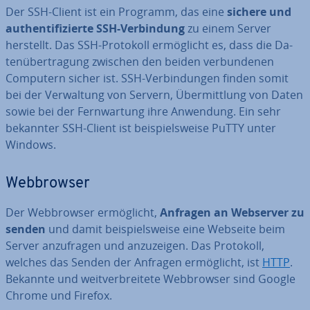
Der SSH-Client ist ein Programm, das eine
sichere und
au­then­ti­fi­zier­te SSH-Ver­bin­dung
zu einem Server
herstellt. Das SSH-Protokoll er­mög­licht es, dass die Da­
ten­über­tra­gung zwischen den beiden ver­bun­de­nen
Computern sicher ist. SSH-Ver­bin­dun­gen finden somit
bei der Ver­wal­tung von Servern, Über­mitt­lung von Daten
sowie bei der Fern­war­tung ihre Anwendung. Ein sehr
bekannter SSH-Client ist bei­spiels­wei­se PuTTY unter
Windows.
Web­brow­ser
Der Web­brow­ser er­mög­licht,
Anfragen an Webserver zu
senden
und damit bei­spiels­wei­se eine Webseite beim
Server an­zu­fra­gen und an­zu­zei­gen. Das Protokoll,
welches das Senden der Anfragen er­mög­licht, ist
HTTP
.
Bekannte und weit­ver­brei­te­te Web­brow­ser sind Google
Chrome und Firefox.