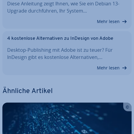
Diese Anleitung zeigt Ihnen, wie Sie ein Debian 13-
Upgrade durch­füh­ren, Ihr System…
Mehr lesen
4 kos­ten­lo­se Al­ter­na­ti­ven zu InDesign von Adobe
Desktop-Pu­bli­shing mit Adobe ist zu teuer? Für
InDesign gibt es kos­ten­lo­se Al­ter­na­ti­ven,…
Mehr lesen
Ähnliche Artikel