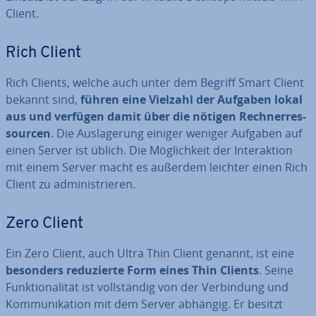
Client.
Rich Client
Rich Clients, welche auch unter dem Begriff Smart Client
bekannt sind,
führen eine Vielzahl der Aufgaben lokal
aus und verfügen damit über die nötigen Rech­ner­res­
sour­cen
. Die Aus­la­ge­rung einiger weniger Aufgaben auf
einen Server ist üblich. Die Mög­lich­keit der In­ter­ak­ti­on
mit einem Server macht es außerdem leichter einen Rich
Client zu ad­mi­nis­trie­ren.
Zero Client
Ein Zero Client, auch Ultra Thin Client genannt, ist eine
besonders re­du­zier­te Form eines Thin Clients
. Seine
Funk­tio­na­li­tät ist voll­stän­dig von der Ver­bin­dung und
Kom­mu­ni­ka­ti­on mit dem Server abhängig. Er besitzt