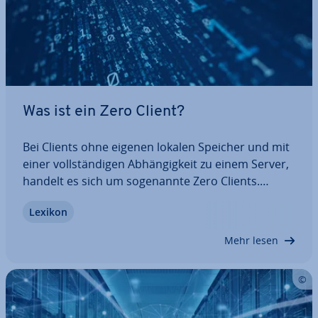
Was ist ein Zero Client?
Bei Clients ohne eigenen lokalen Speicher und mit
einer voll­stän­di­gen Ab­hän­gig­keit zu einem Server,
handelt es sich um so­ge­nann­te Zero Clients.
Erfahren Sie, in welcher Situation der Zero Client
Lexikon
genau die richtige Wahl für Ihren An­wen­dungs­kon­
text ist, warum sich gerade…
Mehr lesen