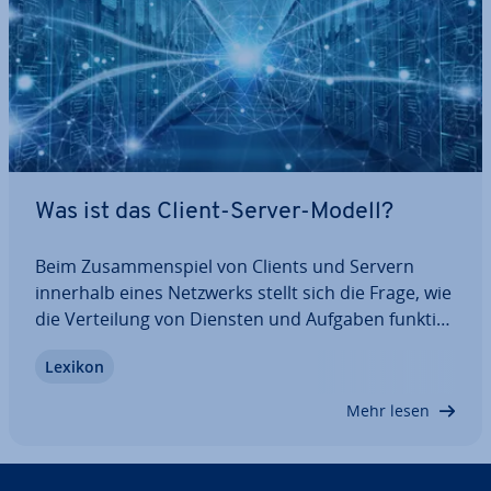
Was ist das Client-Server-Modell?
Beim Zu­sam­men­spiel von Clients und Servern
innerhalb eines Netzwerks stellt sich die Frage, wie
die Ver­tei­lung von Diensten und Aufgaben funk­tio­
niert. Häufig findet dabei das Client-Server-Modell
Lexikon
Anwendung. Hierbei bieten Server Dienste an, die
Clients nutzen. Was genau steckt…
Mehr lesen