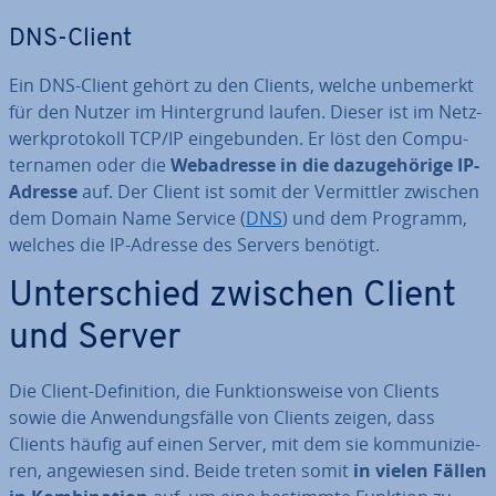
DNS-Client
Ein DNS-Client gehört zu den Clients, welche unbemerkt
für den Nutzer im Hin­ter­grund laufen. Dieser ist im Netz­
werk­pro­to­koll TCP/IP ein­ge­bun­den. Er löst den Com­pu­
ter­na­men oder die
Web­adres­se in die da­zu­ge­hö­ri­ge IP-
Adresse
auf. Der Client ist somit der Ver­mitt­ler zwischen
dem Domain Name Service (
DNS
) und dem Programm,
welches die IP-Adresse des Servers benötigt.
Un­ter­schied zwischen Client
und Server
Die Client-De­fi­ni­ti­on, die Funk­ti­ons­wei­se von Clients
sowie die An­wen­dungs­fäl­le von Clients zeigen, dass
Clients häufig auf einen Server, mit dem sie kom­mu­ni­zie­
ren, an­ge­wie­sen sind. Beide treten somit
in vielen Fällen