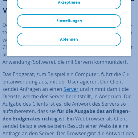
Akzeptieren
von Clients
Einstellungen
Der Begriff „Client“ stammt aus dem Eng­li­schen bzw. La­
tei­ni­schen und bedeutet wörtlich „Kunde“. Im IT-Bereich
werden häufig auch die Begriffe Cli­ent­an­wen­dung und
Ablehnen
Cli­ent­pro­gramm geführt. Hier versteht man einen Client
als
Schnitt­stel­le zu Nut­ze­rin­nen und Nutzern
, als
Anwendung (Software), die mit Servern kom­mu­ni­ziert.
Das Endgerät, zum Beispiel ein Computer, führt die Cli­
ent­an­wen­dung aus, mit der User agieren. Der Client
sendet Anfragen an einen
Server
und nimmt damit die
Dienste, welche der Server be­reit­stellt, in Anspruch. Die
Aufgabe des Clients ist es, die Antwort des Servers so
auf­zu­be­rei­ten, dass sie
für die Ausgabe des an­fra­gen­
den End­ge­rä­tes richtig
ist. Ein Web­brow­ser als Client
sendet bei­spiels­wei­se beim Besuch einer Website eine
Anfrage an den Server. Der Browser gibt die Antwort des