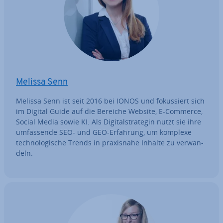
Melissa Senn
Melissa Senn ist seit 2016 bei IONOS und fo­kus­siert sich
im Digital Guide auf die Bereiche Website, E-Commerce,
Social Media sowie KI. Als Di­gi­tal­stra­te­gin nutzt sie ihre
um­fas­sen­de SEO- und GEO-Erfahrung, um komplexe
tech­no­lo­gi­sche Trends in pra­xis­na­he Inhalte zu ver­wan­
deln.