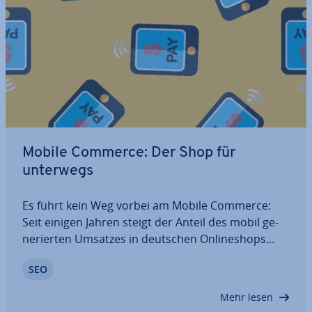
Mobile Commerce: Der Shop für
unterwegs
Es führt kein Weg vorbei am Mobile Commerce:
Seit einigen Jahren steigt der Anteil des mobil ge­
ne­rier­ten Umsatzes in deutschen On­line­shops
kon­ti­nu­ier­lich. Viele Händler ge­ne­rie­ren in­zwi­
SEO
schen ein Drittel ihres Umsatzes über Smart­
phones und Tablets. Die Vor­aus­set­zung für Erfolge
Mehr lesen
im…