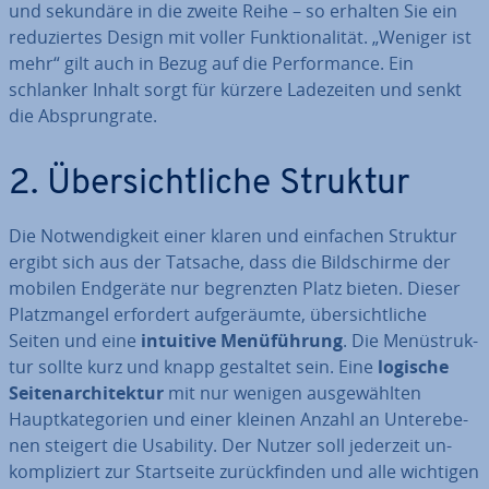
und sekundäre in die zweite Reihe – so erhalten Sie ein
re­du­zier­tes Design mit voller Funk­tio­na­li­tät. „Weniger ist
mehr“ gilt auch in Bezug auf die Per­for­mance. Ein
schlanker Inhalt sorgt für kürzere La­de­zei­ten und senkt
die Ab­sprungra­te.
2. Über­sicht­li­che Struktur
Die Not­wen­dig­keit einer klaren und einfachen Struktur
ergibt sich aus der Tatsache, dass die Bild­schir­me der
mobilen Endgeräte nur be­grenz­ten Platz bieten. Dieser
Platz­man­gel erfordert auf­ge­räum­te, über­sicht­li­che
Seiten und eine
intuitive Me­nü­füh­rung
. Die Me­nü­struk­
tur sollte kurz und knapp gestaltet sein. Eine
logische
Sei­ten­ar­chi­tek­tur
mit nur wenigen aus­ge­wähl­ten
Haupt­ka­te­go­rien und einer kleinen Anzahl an Un­ter­ebe­
nen steigert die Usability. Der Nutzer soll jederzeit un­
kom­pli­ziert zur Start­sei­te zu­rück­fin­den und alle wichtigen