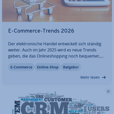
E-Commerce-Trends 2026
Der elek­tro­ni­sche Handel ent­wi­ckelt sich ständig
weiter. Auch im Jahr 2025 wird es neue Trends
geben, die das On­line­shop­ping noch bequemer,
per­sön­li­cher und in­ter­ak­ti­ver machen. Marken
E-Commerce
Online-Shop
Ratgeber
und Un­ter­neh­men sollten sich auf diese Trends
ein­stel­len und ihre Stra­te­gien ent­spre­chend…
Mehr lesen