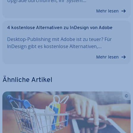
Upgrade durch­füh­ren, Ihr System…
Mehr lesen
4 kos­ten­lo­se Al­ter­na­ti­ven zu InDesign von Adobe
Desktop-Pu­bli­shing mit Adobe ist zu teuer? Für
InDesign gibt es kos­ten­lo­se Al­ter­na­ti­ven,…
Mehr lesen
Ähnliche Artikel