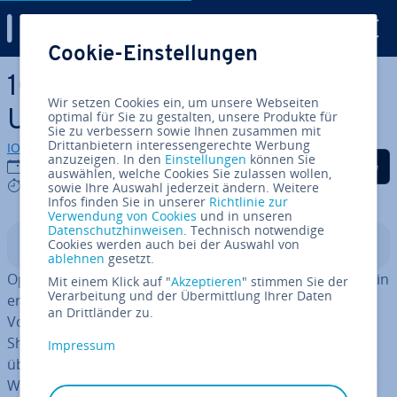
Digital Guide
Cookie-Einstellungen
Zum Haupt­in­halt springen
10 Tipps für mehr Mobile
Wir setzen Cookies ein, um unsere Webseiten
Usability im On­line­shop
optimal für Sie zu gestalten, unsere Produkte für
Sie zu verbessern sowie Ihnen zusammen mit
Drittanbietern interessengerechte Werbung
IONOS Redaktion
anzuzeigen. In den
Einstellungen
können Sie
Auf Facebook teilen
Auf Twitter teilen
Auf LinkedIn tei
07.07.2022
auswählen, welche Cookies Sie zulassen wollen,
6 mins
sowie Ihre Auswahl jederzeit ändern. Weitere
Infos finden Sie in unserer
Richtlinie zur
Verwendung von Cookies
und in unseren
Datenschutzhinweisen
. Technisch notwendige
Cookies werden auch bei der Auswahl von
In­halts­ver­zeich­nis
ablehnen
gesetzt.
Op­ti­mie­rungs­maß­nah­men im
Mobile Commerce
zielen in
Mit einem Klick auf "
Akzeptieren
" stimmen Sie der
Verarbeitung und der Übermittlung Ihrer Daten
erster Linie auf die Usability (Be­nut­zer­freund­lich­keit).
an Drittländer zu.
Vom Design bis zum Be­stell­pro­zess muss ein mobiler
Shop den Nutzer im ersten Moment über­zeu­gen. Denn
Impressum
über 70 Prozent der Smart­phone-Nutzer verlassen eine
Website, die nicht für mobile Endgeräte optimiert ist,