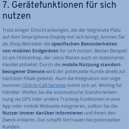
7. Ge­rä­te­funk­tio­nen für sich
nutzen
Trotz einiger Ein­schrän­kun­gen, die der begrenzte Platz
auf dem Smart­phone-Display mit sich bringt, können Sie
als Shop-Betreiber die
spe­zi­fi­schen Be­son­der­hei­ten
von mobilen End­ge­rä­ten
für sich nutzen. Bestes Beispiel
ist ein On­line­shop, der seine Waren auch im sta­tio­nä­ren
Handel anbietet: Durch die
mobile Nutzung stand­ort­
be­zo­ge­ner Dienste
wird der po­ten­zi­el­le Kunde direkt zur
nächsten Filiale geleitet. Auch die In­te­gra­ti­on von so­ge­
nann­ten
Click-to-Call-Services
bietet sich an. Wichtig für
Händler: Wollen Sie die au­to­ma­ti­sche Stand­ort­er­ken­
nung via GPS oder andere Tracking-Funk­tio­nen in eine
App oder mobile Webseite in­te­grie­ren, sollten Sie die
Nutzer immer darüber in­for­mie­ren
und ihnen den
Zweck erklären. Das schafft Vertrauen bei po­ten­zi­el­len
Kunden.