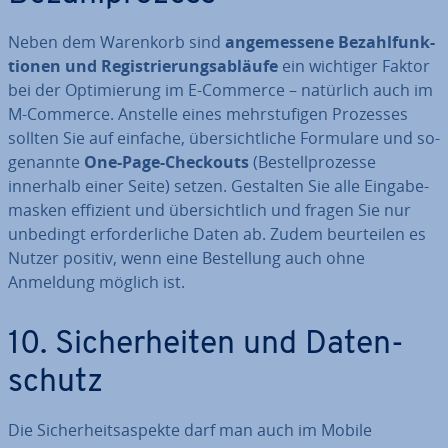
Neben dem Warenkorb sind
an­ge­mes­se­ne Be­zahl­funk­
tio­nen und Re­gis­trie­rungs­ab­läu­fe
ein wichtiger Faktor
bei der Op­ti­mie­rung im E-Commerce – natürlich auch im
M-Commerce. Anstelle eines mehr­stu­fi­gen Prozesses
sollten Sie auf einfache, über­sicht­li­che Formulare und so­
ge­nann­te
One-Page-Checkouts
(Be­stell­pro­zes­se
innerhalb einer Seite) setzen. Gestalten Sie alle Ein­ga­be­
mas­ken effizient und über­sicht­lich und fragen Sie nur
unbedingt er­for­der­li­che Daten ab. Zudem be­ur­tei­len es
Nutzer positiv, wenn eine Be­stel­lung auch ohne
Anmeldung möglich ist.
10. Si­cher­hei­ten und Da­ten­
schutz
Die Si­cher­heits­aspek­te darf man auch im Mobile