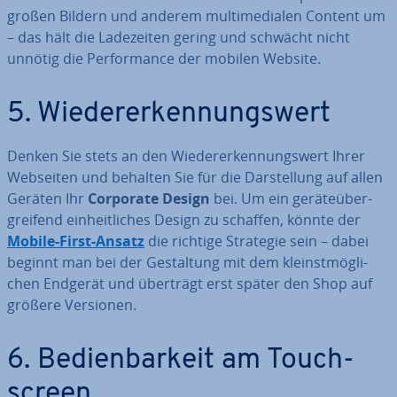
großen Bildern und anderem mul­ti­me­dia­len Content um
– das hält die La­de­zei­ten gering und schwächt nicht
unnötig die Per­for­mance der mobilen Website.
5. Wie­der­erken­nungs­wert
Denken Sie stets an den Wie­der­erken­nungs­wert Ihrer
Webseiten und behalten Sie für die Dar­stel­lung auf allen
Geräten Ihr
Corporate Design
bei. Um ein ge­rä­te­über­
grei­fend ein­heit­li­ches Design zu schaffen, könnte der
Mobile-First-Ansatz
die richtige Strategie sein – dabei
beginnt man bei der Ge­stal­tung mit dem kleinst­mög­li­
chen Endgerät und überträgt erst später den Shop auf
größere Versionen.
6. Be­dien­bar­keit am Touch­
screen