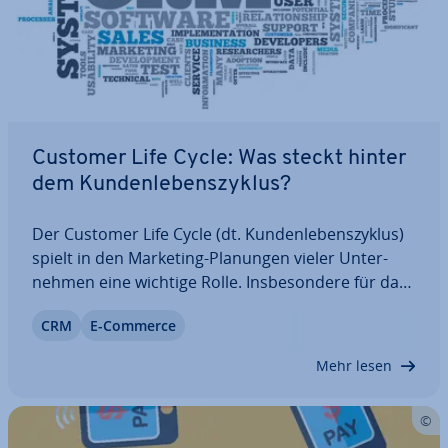
Customer Life Cycle: Was steckt hinter
dem Kun­den­le­bens­zy­klus?
Der Customer Life Cycle (dt. Kun­den­le­bens­zy­klus)
spielt in den Marketing-Planungen vieler Un­ter­
neh­men eine wichtige Rolle. Ins­be­son­de­re für das
Customer Re­la­ti­onship Ma­nage­ment (CRM) sind
CRM
E-Commerce
die de­tail­lier­ten Er­kennt­nis­se über die Ge­schäfts­
ver­hält­nis­se mit Kunden und Kundinnen von…
Mehr lesen