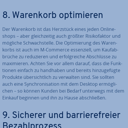
8. Warenkorb op­ti­mie­ren
Der Warenkorb ist das Herzstück eines jeden On­line­
shops – aber gleich­zei­tig auch größter Ri­si­ko­fak­tor und
mögliche Schwach­stel­le. Die Op­ti­mie­rung des Wa­ren­
korbs ist auch im M-Commerce es­sen­zi­ell, um Kauf­ab­
brü­che zu re­du­zie­ren und er­folg­rei­che Ab­schlüs­se zu
ma­xi­mie­ren. Achten Sie vor allem darauf, dass die Funk­
tio­nen einfach zu handhaben und bereits hin­zu­ge­füg­te
Produkte über­sicht­lich zu verwalten sind. Sie sollten
auch eine Syn­chro­ni­sa­ti­on mit dem Desktop er­mög­li­
chen – so können Kunden bei Bedarf unterwegs mit dem
Einkauf beginnen und ihn zu Hause ab­schlie­ßen.
9. Sicherer und bar­rie­re­frei­er
Be­zahl­pro­zess