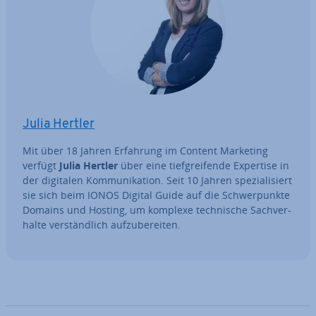
Julia Hertler
Mit über 18 Jahren Erfahrung im Content Marketing
verfügt
Julia Hertler
über eine tief­grei­fen­de Expertise in
der digitalen Kom­mu­ni­ka­ti­on. Seit 10 Jahren spe­zia­li­siert
sie sich beim IONOS Digital Guide auf die Schwer­punk­te
Domains und Hosting, um komplexe tech­ni­sche Sach­ver­
hal­te ver­ständ­lich auf­zu­be­rei­ten.