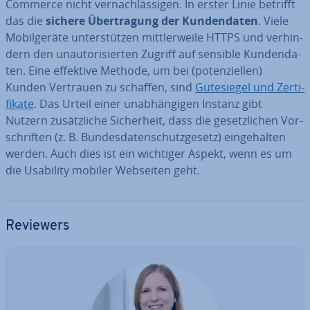
Commerce nicht ver­nach­läs­si­gen. In erster Linie betrifft
das die
sichere Über­tra­gung der Kun­den­da­ten
. Viele
Mo­bil­ge­rä­te un­ter­stüt­zen mitt­ler­wei­le HTTPS und ver­hin­
dern den un­au­to­ri­sier­ten Zugriff auf sensible Kun­den­da­
ten. Eine effektive Methode, um bei (po­ten­zi­el­len)
Kunden Vertrauen zu schaffen, sind
Gü­te­sie­gel und Zer­ti­
fi­ka­te
. Das Urteil einer un­ab­hän­gi­gen Instanz gibt
Nutzern zu­sätz­li­che Si­cher­heit, dass die ge­setz­li­chen Vor­
schrif­ten (z. B. Bun­des­da­ten­schutz­ge­setz) ein­ge­hal­ten
werden. Auch dies ist ein wichtiger Aspekt, wenn es um
die Usability mobiler Webseiten geht.
Reviewers