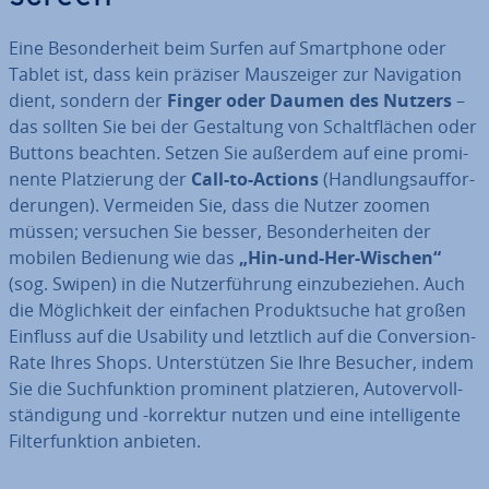
Eine Be­son­der­heit beim Surfen auf Smart­phone oder
Tablet ist, dass kein präziser Maus­zei­ger zur Na­vi­ga­ti­on
dient, sondern der
Finger oder Daumen des Nutzers
–
das sollten Sie bei der Ge­stal­tung von Schalt­flä­chen oder
Buttons beachten. Setzen Sie außerdem auf eine pro­mi­
nen­te Plat­zie­rung der
Call-to-Actions
(Hand­lungs­auf­for­
de­run­gen). Vermeiden Sie, dass die Nutzer zoomen
müssen; versuchen Sie besser, Be­son­der­hei­ten der
mobilen Bedienung wie das
„Hin-und-Her-Wischen“
(sog. Swipen) in die Nut­zer­füh­rung ein­zu­be­zie­hen. Auch
die Mög­lich­keit der einfachen Pro­dukt­su­che hat großen
Einfluss auf die Usability und letztlich auf die Con­ver­si­on-
Rate Ihres Shops. Un­ter­stüt­zen Sie Ihre Besucher, indem
Sie die Such­funk­ti­on prominent plat­zie­ren, Au­to­ver­voll­
stän­di­gung und -korrektur nutzen und eine in­tel­li­gen­te
Fil­ter­funk­ti­on anbieten.