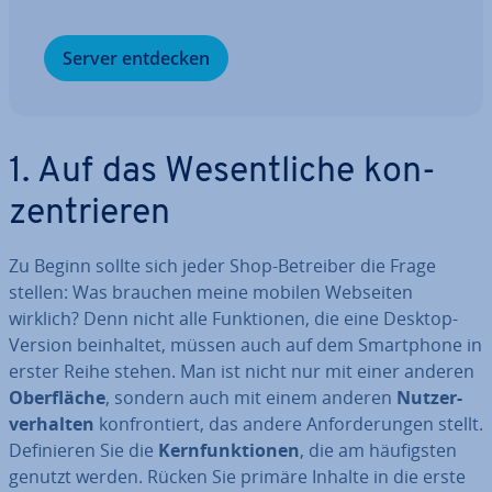
Server entdecken
1. Auf das We­sent­li­che kon­
zen­trie­ren
Zu Beginn sollte sich jeder Shop-Betreiber die Frage
stellen: Was brauchen meine mobilen Webseiten
wirklich? Denn nicht alle Funk­tio­nen, die eine Desktop-
Version be­inhal­tet, müssen auch auf dem Smart­phone in
erster Reihe stehen. Man ist nicht nur mit einer anderen
Ober­flä­che
, sondern auch mit einem anderen
Nut­zer­
ver­hal­ten
kon­fron­tiert, das andere An­for­de­run­gen stellt.
De­fi­nie­ren Sie die
Kern­funk­tio­nen
, die am häu­figs­ten
genutzt werden. Rücken Sie primäre Inhalte in die erste