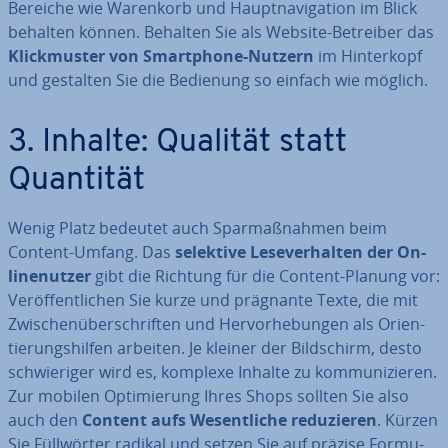
Bereiche wie Warenkorb und Haupt­na­vi­ga­ti­on im Blick
behalten können. Behalten Sie als Website-Betreiber das
Klick­mus­ter von Smart­phone-Nutzern
im Hin­ter­kopf
und gestalten Sie die Bedienung so einfach wie möglich.
3. Inhalte: Qualität statt
Quantität
Wenig Platz bedeutet auch Spar­maß­nah­men beim
Content-Umfang. Das
selektive Le­se­ver­hal­ten der On­
linen­ut­zer
gibt die Richtung für die Content-Planung vor:
Ver­öf­fent­li­chen Sie kurze und prägnante Texte, die mit
Zwi­schen­über­schrif­ten und Her­vor­he­bun­gen als Ori­en­
tie­rungs­hil­fen arbeiten. Je kleiner der Bild­schirm, desto
schwie­ri­ger wird es, komplexe Inhalte zu kom­mu­ni­zie­ren.
Zur mobilen Op­ti­mie­rung Ihres Shops sollten Sie also
auch den
Content aufs We­sent­li­che re­du­zie­ren
. Kürzen
Sie Füll­wör­ter radikal und setzen Sie auf präzise For­mu­