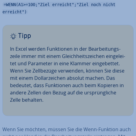
=WENN(A1>=100;"Ziel erreicht";"Ziel noch nicht
erreicht")
Tipp
In Excel werden Funk­tio­nen in der Be­ar­bei­tungs­
zei­le immer mit einem Gleich­heits­zei­chen ein­ge­lei­
tet und Parameter in eine Klammer ein­ge­bet­tet.
Wenn Sie Zell­be­zü­ge verwenden, können Sie diese
mit einem Dol­lar­zei­chen absolut machen. Das
bedeutet, dass Funk­tio­nen auch beim Kopieren in
andere Zellen den Bezug auf die ur­sprüng­li­che
Zelle behalten.
Wenn Sie möchten, müssen Sie die Wenn-Funktion auch