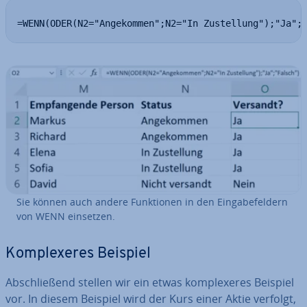
=WENN(ODER(N2="Angekommen";N2="In Zustellung");"Ja";
Sie können auch andere Funk­tio­nen in den Ein­ga­be­fel­dern
von WENN einsetzen.
Kom­ple­xe­res Beispiel
Ab­schlie­ßend stellen wir ein etwas kom­ple­xe­res Beispiel
vor. In diesem Beispiel wird der Kurs einer Aktie verfolgt,