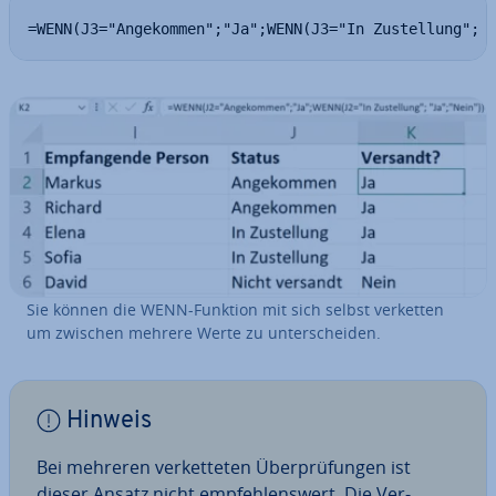
=WENN(J3="Angekommen";"Ja";WENN(J3="In Zustellung"; 
Sie können die WENN-Funktion mit sich selbst verketten
um zwischen mehrere Werte zu un­ter­schei­den.
Hinweis
Bei mehreren ver­ket­te­ten Über­prü­fun­gen ist
dieser Ansatz nicht emp­feh­lens­wert. Die Ver­