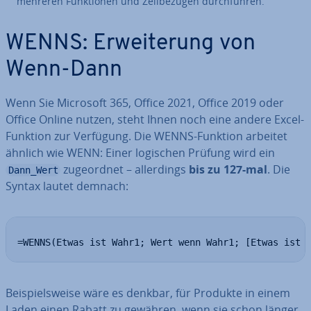
mehreren Funk­tio­nen und Zell­be­zü­gen durch­füh­ren.
WENNS: Er­wei­te­rung von
Wenn-Dann
Wenn Sie Microsoft 365, Office 2021, Office 2019 oder
Office Online nutzen, steht Ihnen noch eine andere Excel-
Funktion zur Verfügung. Die WENNS-Funktion arbeitet
ähnlich wie WENN: Einer logischen Prüfung wird ein
zu­ge­ord­net – al­ler­dings
bis zu 127-mal
. Die
Dann_Wert
Syntax lautet demnach:
=WENNS(Etwas ist Wahr1; Wert wenn Wahr1; [Etwas ist 
Bei­spiels­wei­se wäre es denkbar, für Produkte in einem
Laden einen Rabatt zu gewähren, wenn sie schon länger