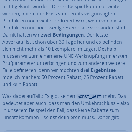
nicht gekauft wurden. Dieses Beispiel könnte erweitert
werden, indem der Preis von bereits ver­güns­tig­ten
Produkten noch weiter reduziert wird, wenn von diesen
Produkten nur noch wenige Exemplare vorhanden sind.
Damit hätten wir
zwei Be­din­gun­gen
: Der letzte
Abverkauf ist schon über 30 Tage her und es befinden
sich nicht mehr als 10 Exemplare im Lager. Deshalb
müssen wir zum einen eine UND-Ver­knüp­fung im ersten
Prüf­pa­ra­me­ter un­ter­brin­gen und zum anderen weitere
Fälle de­fi­nie­ren, denn wir möchten
drei Er­geb­nis­se
möglich machen: 50 Prozent Rabatt, 25 Prozent Rabatt
und kein Rabatt.
Was dabei auffällt: Es gibt keinen
mehr. Das
Sonst_Wert
bedeutet aber auch, dass man den Um­kehr­schluss – also
in unserem Beispiel den Fall, dass keine Rabatte zum
Einsatz kommen – selbst de­fi­nie­ren muss. Daher gilt: