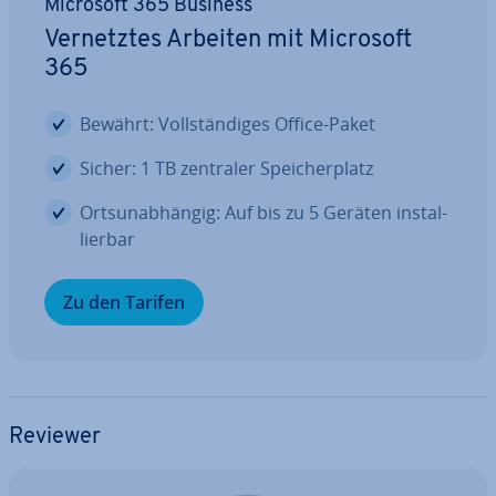
Microsoft 365 Business
Ver­netz­tes Arbeiten mit Microsoft
365
Bewährt: Voll­stän­di­ges Office-Paket
Sicher: 1 TB zentraler Spei­cher­platz
Orts­un­ab­hän­gig: Auf bis zu 5 Geräten in­stal­
lier­bar
Zu den Tarifen
Reviewer