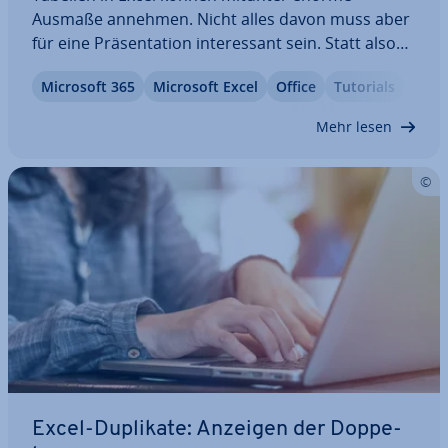
Ausmaße annehmen. Nicht alles davon muss aber
für eine Prä­sen­ta­ti­on in­ter­es­sant sein. Statt also
sei­ten­wei­se Papier zu ver­schwen­den, können Sie
Microsoft 365
Microsoft Excel
Office
Tutorials
in Excel den Druck­be­reich anpassen. So drucken
Sie nur die Inhalte aus, die momentan wichtig…
Mehr lesen
Excel-Duplikate: Anzeigen der Dop­pe­