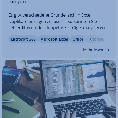
lun­gen
Es gibt ver­schie­de­ne Gründe, sich in Excel
Duplikate anzeigen zu lassen: So könnten Sie
Fehler filtern oder doppelte Einträge ana­ly­sie­ren
wollen. Excel kann Ihnen solche doppelten Werte
Microsoft 365
Microsoft Excel
Office
Tutorials
au­to­ma­tisch anzeigen. Dank farb­li­cher Mar­kie­run­
gen sehen Sie dann auf einen Blick, welche…
Mehr lesen