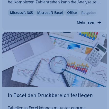
bei komplexen Zah­len­rei­hen kann die Analyse zeit­
auf­wen­dig und ner­ven­auf­rei­bend werden. Das
Microsoft 365
Microsoft Excel
Office
Ratgeber
muss nicht sein: Stellen Sie Ihre Daten in den
richtigen Kontext und filtern Sie die…
Mehr lesen
In Excel den Druck­be­reich festlegen
Tabellen in Excel können mitunter enorme