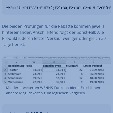
=WENNS(UND(TAGE(HEUTE();F2)>30;E2<10);C2*0,5;TAGE(HE
Die beiden Prüfungen für die Rabatte kommen jeweils
hin­ter­ein­an­der. An­schlie­ßend folgt der Sonst-Fall: Alle
Produkte, deren letzter Verkauf weniger oder gleich 30
Tage her ist.
Mit der er­wei­ter­ten WENNS-Funktion bietet Excel Ihnen
andere Mög­lich­kei­ten zum logischen Vergleich.