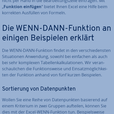
nicht per Hand in die Be­ar­bei­tungs­zei­le eintragen. Mit
„
Funktion einfügen
“ bietet Ihnen Excel eine Hilfe beim
korrekten Ausfüllen von Formeln.
Die WENN-DANN-Funktion an
einigen Bei­spie­len erklärt
Die WENN-DANN-Funktion findet in den ver­schie­dens­ten
Si­tua­tio­nen Anwendung, sowohl bei einfachen als auch
bei sehr komplexen Ta­bel­len­kal­ku­la­tio­nen. Wir ver­an­
schau­li­chen die Funk­ti­ons­wei­se und Ein­satz­mög­lich­kei­
ten der Funktion anhand von fünf kurzen Bei­spie­len.
Sor­tie­rung von Da­ten­punk­ten
Wollen Sie eine Reihe von Da­ten­punk­ten basierend auf
einem Kriterium in zwei Gruppen aufteilen, können Sie
dies mit der Excel-WENN-Funktion tun. Bei­spiels­wei­se