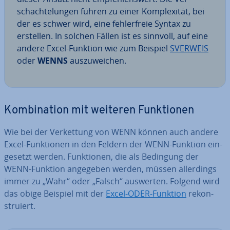
schach­te­lun­gen führen zu einer Kom­ple­xi­tät, bei
der es schwer wird, eine feh­ler­freie Syntax zu
erstellen. In solchen Fällen ist es sinnvoll, auf eine
andere Excel-Funktion wie zum Beispiel
SVERWEIS
oder
WENNS
aus­zu­wei­chen.
Kom­bi­na­ti­on mit weiteren Funk­tio­nen
Wie bei der Ver­ket­tung von WENN können auch andere
Excel-Funk­tio­nen in den Feldern der WENN-Funktion ein­
ge­setzt werden. Funk­tio­nen, die als Bedingung der
WENN-Funktion angegeben werden, müssen al­ler­dings
immer zu „Wahr“ oder „Falsch“ auswerten. Folgend wird
das obige Beispiel mit der
Excel-ODER-Funktion
re­kon­
stru­iert.