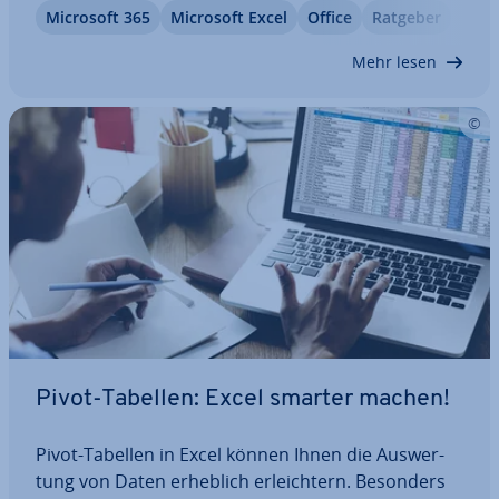
Microsoft 365
Microsoft Excel
Office
Ratgeber
na­tio­nen vor, mit denen die Arbeit leichter von der
Hand geht: na­vi­gie­ren, Zellen einfügen…
Mehr lesen
Pivot-Tabellen: Excel smarter machen!
Pivot-Tabellen in Excel können Ihnen die Aus­wer­
tung von Daten erheblich er­leich­tern. Besonders