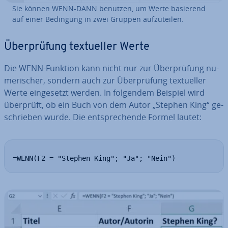
Sie können WENN-DANN benutzen, um Werte basierend
auf einer Bedingung in zwei Gruppen auf­zu­tei­len.
Über­prü­fung tex­tu­el­ler Werte
Die WENN-Funktion kann nicht nur zur Über­prü­fung nu­
me­ri­scher, sondern auch zur Über­prü­fung tex­tu­el­ler
Werte ein­ge­setzt werden. In folgendem Beispiel wird
überprüft, ob ein Buch von dem Autor „Stephen King“ ge­
schrie­ben wurde. Die ent­spre­chen­de Formel lautet:
=WENN(F2 = "Stephen King"; "Ja"; "Nein")