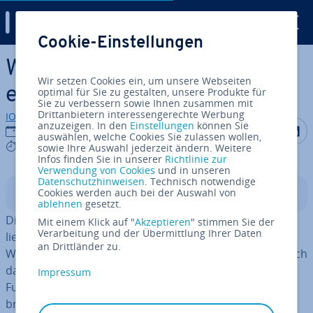
Digital Guide
Cookie-Einstellungen
Zum Haupt­in­halt springen
WENN-Funktion in Excel
Wir setzen Cookies ein, um unsere Webseiten
einfach erklärt
optimal für Sie zu gestalten, unsere Produkte für
Sie zu verbessern sowie Ihnen zusammen mit
Drittanbietern interessengerechte Werbung
IONOS Redaktion
anzuzeigen. In den
Einstellungen
können Sie
Auf Facebo
Auf Tw
A
16.01.2024
auswählen, welche Cookies Sie zulassen wollen,
8 mins
sowie Ihre Auswahl jederzeit ändern. Weitere
Infos finden Sie in unserer
Richtlinie zur
Verwendung von Cookies
und in unseren
Datenschutzhinweisen
. Technisch notwendige
Cookies werden auch bei der Auswahl von
In­halts­ver­zeich­nis
ablehnen
gesetzt.
Die WENN-DANN-Funktion ist eine der ältesten und be­
Mit einem Klick auf "
Akzeptieren
" stimmen Sie der
Verarbeitung und der Übermittlung Ihrer Daten
lieb­tes­ten
Excel-Funk­tio­nen
. Das Prinzip ist sehr simpel:
an Drittländer zu.
Wenn ein Wert wahr ist, dann mach das eine, sonst mach
das andere. Wir erklären Ihnen, wie die WENN-DANN-
Impressum
Funktion richtig ein­ge­setzt wird und wofür man sie
braucht.