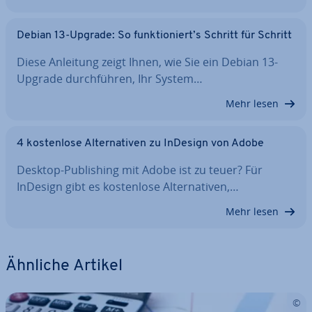
Debian 13-Upgrade: So funk­tio­niert’s Schritt für Schritt
Diese Anleitung zeigt Ihnen, wie Sie ein Debian 13-
Upgrade durch­füh­ren, Ihr System…
Mehr lesen
4 kos­ten­lo­se Al­ter­na­ti­ven zu InDesign von Adobe
Desktop-Pu­bli­shing mit Adobe ist zu teuer? Für
InDesign gibt es kos­ten­lo­se Al­ter­na­ti­ven,…
Mehr lesen
Ähnliche Artikel