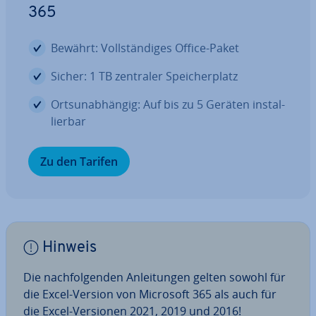
365
Bewährt: Voll­stän­di­ges Office-Paket
Sicher: 1 TB zentraler Spei­cher­platz
Orts­un­ab­hän­gig: Auf bis zu 5 Geräten in­stal­
lier­bar
Zu den Tarifen
Hinweis
Die nach­fol­gen­den An­lei­tun­gen gelten sowohl für
die Excel-Version von Microsoft 365 als auch für
die Excel-Versionen 2021, 2019 und 2016!