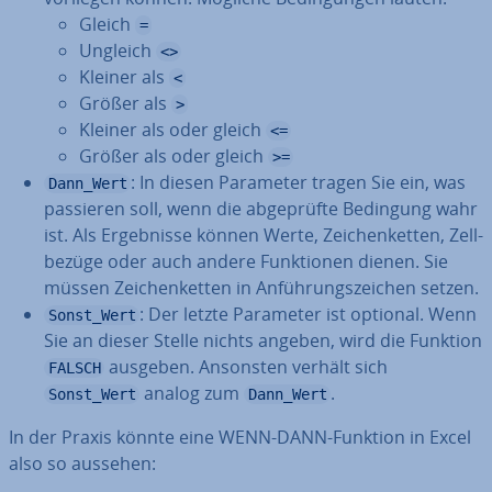
Gleich
=
Ungleich
<>
Kleiner als
<
Größer als
>
Kleiner als oder gleich
<=
Größer als oder gleich
>=
: In diesen Parameter tragen Sie ein, was
Dann_Wert
passieren soll, wenn die ab­ge­prüf­te Bedingung wahr
ist. Als Er­geb­nis­se können Werte, Zei­chen­ket­ten, Zell­
be­zü­ge oder auch andere Funk­tio­nen dienen. Sie
müssen Zei­chen­ket­ten in An­füh­rungs­zei­chen setzen.
: Der letzte Parameter ist optional. Wenn
Sonst_Wert
Sie an dieser Stelle nichts angeben, wird die Funktion
ausgeben. Ansonsten verhält sich
FALSCH
analog zum
.
Sonst_Wert
Dann_Wert
In der Praxis könnte eine WENN-DANN-Funktion in Excel
also so aussehen: